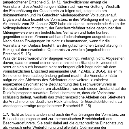
(angefochtener Entscheid S. 14 f.). Nachvollziehbar erwägt die
Vorinstanz, diese Ausführungen hätten nach wie vor Geltung. Weshalb
der Einschätzung der Gutachterin zu folgen sei, zeige sich am
dokumentierten und im Gutachten wiedergegebenen Vollzugsverlauf.
Ergänzend dazu bezieht die Vorinstanz in ihre Würdigung mit ein, gemäss
Aktennotiz vom 28. Januar 2022 habe die damals behandelnde Ärztin der
Vollzugsbehörde mitgeteilt, der Beschwerdeführer zeige gegenüber den
Miteingewie-senen ein bedrohliches Verhalten und habe konkret
gegenüber seinem Zimmernachbarn Todesdrohungen ausgestossen.
Nach diesen Erwägungen ist nicht zu beanstanden, wenn für die
Vorinstanz kein Anlass besteht, an der gutachterlichen Einschätzung in
Bezug auf den erweiterten Opferkreis zu zweifeln (angefochtener
Entscheid S. 15).
Was der Beschwerdeführer dagegen vorbringt, verfängt nicht. Abgesehen
davon, dass er erneut seinen vorinstanzlichen Standpunkt wiederholt,
setzt er sich auch insoweit nicht rechtsgenüglich begründet mit dem
vorinstanzlichen Entscheid auseinander (
Art. 42 Abs. 2 BGG
), als er im
Sinne einer Eventualbegründung geltend macht, die Vorinstanz hätte
aufgrund des Ablebens des Stiefvaters eine weitere, zumindest
ergänzende psychiatrische Begutachtung des Beschwerdeführers in
Betracht ziehen müssen, um abzuklären, wie sich dieser Umstand auf die
Rückfallprognose auswirke. Dabei übersieht er, dass die Vorinstanz
schlüssig darlegt, weshalb das zwischenzeitliche Ableben des Stiefvaters
die Annahme eines deutlichen Rückfallrisikos für Gewaltdelikte nicht zu
widerlegen vermöge (angefochtener Entscheid S. 15).
1.7.
Nicht zu beanstanden sind auch die Ausführungen der Vorinstanz zur
Behandlungsprognose und zur therapeutischen Erreichbarkeit des
Beschwerdeführers. Sie stellt dabei auf die gutachterliche Einschätzung
ab, wonach unter Weiterführung und allenfalls Optimierung der