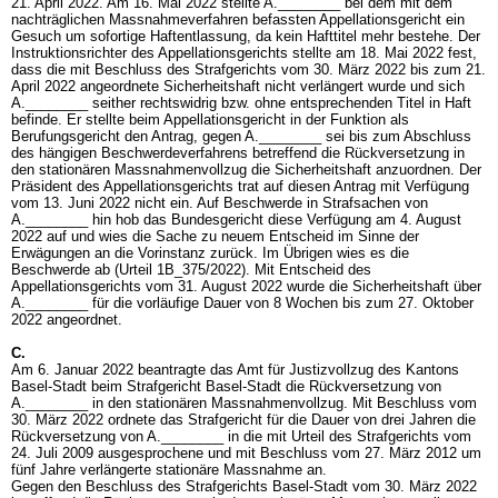
21. April 2022. Am 16. Mai 2022 stellte A.________ bei dem mit dem
nachträglichen Massnahmeverfahren befassten Appellationsgericht ein
Gesuch um sofortige Haftentlassung, da kein Hafttitel mehr bestehe. Der
Instruktionsrichter des Appellationsgerichts stellte am 18. Mai 2022 fest,
dass die mit Beschluss des Strafgerichts vom 30. März 2022 bis zum 21.
April 2022 angeordnete Sicherheitshaft nicht verlängert wurde und sich
A.________ seither rechtswidrig bzw. ohne entsprechenden Titel in Haft
befinde. Er stellte beim Appellationsgericht in der Funktion als
Berufungsgericht den Antrag, gegen A.________ sei bis zum Abschluss
des hängigen Beschwerdeverfahrens betreffend die Rückversetzung in
den stationären Massnahmenvollzug die Sicherheitshaft anzuordnen. Der
Präsident des Appellationsgerichts trat auf diesen Antrag mit Verfügung
vom 13. Juni 2022 nicht ein. Auf Beschwerde in Strafsachen von
A.________ hin hob das Bundesgericht diese Verfügung am 4. August
2022 auf und wies die Sache zu neuem Entscheid im Sinne der
Erwägungen an die Vorinstanz zurück. Im Übrigen wies es die
Beschwerde ab (Urteil 1B_375/2022). Mit Entscheid des
Appellationsgerichts vom 31. August 2022 wurde die Sicherheitshaft über
A.________ für die vorläufige Dauer von 8 Wochen bis zum 27. Oktober
2022 angeordnet.
C.
Am 6. Januar 2022 beantragte das Amt für Justizvollzug des Kantons
Basel-Stadt beim Strafgericht Basel-Stadt die Rückversetzung von
A.________ in den stationären Massnahmenvollzug. Mit Beschluss vom
30. März 2022 ordnete das Strafgericht für die Dauer von drei Jahren die
Rückversetzung von A.________ in die mit Urteil des Strafgerichts vom
24. Juli 2009 ausgesprochene und mit Beschluss vom 27. März 2012 um
fünf Jahre verlängerte stationäre Massnahme an.
Gegen den Beschluss des Strafgerichts Basel-Stadt vom 30. März 2022