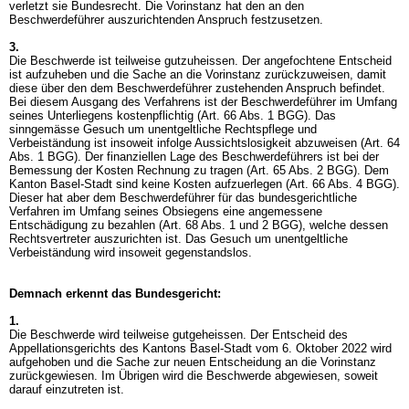
verletzt sie Bundesrecht. Die Vorinstanz hat den an den
Beschwerdeführer auszurichtenden Anspruch festzusetzen.
3.
Die Beschwerde ist teilweise gutzuheissen. Der angefochtene Entscheid
ist aufzuheben und die Sache an die Vorinstanz zurückzuweisen, damit
diese über den dem Beschwerdeführer zustehenden Anspruch befindet.
Bei diesem Ausgang des Verfahrens ist der Beschwerdeführer im Umfang
seines Unterliegens kostenpflichtig (
Art. 66 Abs. 1 BGG
). Das
sinngemässe Gesuch um unentgeltliche Rechtspflege und
Verbeiständung ist insoweit infolge Aussichtslosigkeit abzuweisen (
Art. 64
Abs. 1 BGG
). Der finanziellen Lage des Beschwerdeführers ist bei der
Bemessung der Kosten Rechnung zu tragen (
Art. 65 Abs. 2 BGG
). Dem
Kanton Basel-Stadt sind keine Kosten aufzuerlegen (
Art. 66 Abs. 4 BGG
).
Dieser hat aber dem Beschwerdeführer für das bundesgerichtliche
Verfahren im Umfang seines Obsiegens eine angemessene
Entschädigung zu bezahlen (
Art. 68 Abs. 1 und 2 BGG
), welche dessen
Rechtsvertreter auszurichten ist. Das Gesuch um unentgeltliche
Verbeiständung wird insoweit gegenstandslos.
Demnach erkennt das Bundesgericht:
1.
Die Beschwerde wird teilweise gutgeheissen. Der Entscheid des
Appellationsgerichts des Kantons Basel-Stadt vom 6. Oktober 2022 wird
aufgehoben und die Sache zur neuen Entscheidung an die Vorinstanz
zurückgewiesen. Im Übrigen wird die Beschwerde abgewiesen, soweit
darauf einzutreten ist.