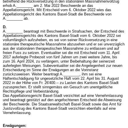
betreffend die Rückversetzung in den stationären Massnahmenvollzug
erhob A.________ am 2. Mai 2022 Beschwerde an das
Appellationsgericht. Mit Entscheid vom 6. Oktober 2022 wies das
Appellationsgericht des Kantons Basel-Stadt die Beschwerde von
A.________ ab.
D.
A.________ beantragt mit Beschwerde in Strafsachen, der Entscheid des
Appellationsgerichts des Kantons Basel-Stadt vom 6. Oktober 2022 sei
vollumfänglich aufzuheben, es sei von seiner Rückversetzung in eine
stationäre therapeutische Massnahme abzusehen und er sei unverzüglich
aus der stationären therapeutischen Massnahme zu entlassen und auf
freien Fuss zu setzen. Eventualiter sei die mit Entscheid vom 11. April
2017 auferlegte Probezeit von fünf Jahren um zwei weitere Jahre, bis
zum 16. April 2024, zu verlängern, unter Beibehaltung der seinerzeit
auferlegten Weisungen. Subeventualiter sei die Angelegenheit zur neuen
Entscheidung im Sinne der Erwägungen an die Vorinstanz
zurückzuweisen. Weiter beantragt A.________, ihm sei eine
Haftentschädigung für ungesetzliche Haft vom 22. April bis 31. August
2022 in der Höhe von Fr. 26'400.-- zu Lasten des Kantons Basel-Stadt
zuzusprechen. Er stellt sinngemäss ein Gesuch um unentgeltliche
Rechtspflege und Verbeiständung.
Das Appellationsgericht Basel-Stadt verzichtet auf eine Vernehmlassung
und beantragt gestützt auf den angefochtenen Entscheid die Abweisung
der Beschwerde. Die Staatsanwaltschaft Basel-Stadt sowie das Amt für
Justizvollzug des Kantons Basel-Stadt verzichten ebenfalls auf eine
Vernehmlassung.
Erwägungen: