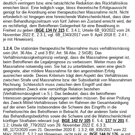
deutlich verringern bzw. eine tatsächliche Reduktion des Rückfallrisikos
erreichen lässt. Eine lediglich vage, bloss theoretische Erfolgsaussicht
genügt für die Anordnung einer therapeutischen Massnahme nicht. Nicht
erforderlich ist hingegen eine hinreichende Wahrscheinlichkeit, dass über
einen Behandlungszeitraum von fünf Jahren ein Zustand erreicht wird, der
es rechtfertigt, dem Betroffenen Gelegenheit für eine Bewährung in
Freiheit zu geben (
BGE 134 IV 315
E. 3.4.1; Urteile 6B_93/2022 vom 24.
November 2022 E. 2.3.1; vgl. 6B_1343/2017 vom 9. April 2018 E. 2.4 f.;
je mit Hinweisen).
1.2.4.
Die stationäre therapeutische Massnahme muss verhältnismässig
sein (
Art. 36 Abs. 2 und 3 BV
;
Art. 56 Abs. 2 StGB
). Das
Verhältnismässigkeitsprinzip verlangt, dass die Massnahme geeignet ist,
beim Betroffenen die Legalprognose zu verbessern. Weiter muss die
Massnahme notwendig sein. Sie hat zu unterbleiben, wenn eine gleich
geeignete, aber mildere Massnahme für den angestrebten Erfolg
ausreichen würde. Dieses Kriterium trägt dem Aspekt des Verhältnisses
zwischen Strafe und Massnahme bzw. der Subsidiarität von Massnahmen
Rechnung. Schliesslich muss zwischen dem Eingriff und dem
angestrebten Zweck eine vernünftige Relation bestehen
(Verhältnismässigkeit i.e.S.). Das bedeutet, dass die betroffenen
Interessen gegeneinander abgewogen werden müssen. Bei einer Prüfung
des Zweck-Mittel-Verhältnisses fallen im Rahmen der Gesamtwürdigung
auf der einen Seite insbesondere die Schwere des Eingriffs in die
Freiheitsrechte des Betroffenen in Betracht. Auf der anderen Seite sind
das Behandlungsbedürfnis sowie die Schwere und die Wahrscheinlichkeit
künftiger Straftaten relevant (vgl.
BGE 142 IV 105
E. 5.4;
137 IV 201
E.
1.2; Urteile 6B_779/2022 vom 29. November 2022 E. 6.3.3;
6B_1172/2020 vom 21. Dezember 2020 E. 1.3.2; 6B_835/2017 vom 22.
März 2018 E. 5.2.2 mit Hinweisen, nicht publ. in:
BGE 144 IV 176
; je mit