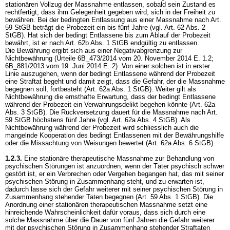
stationären Vollzug der Massnahme entlassen, sobald sein Zustand es
rechtfertigt, dass ihm Gelegenheit gegeben wird, sich in der Freiheit zu
bewähren. Bei der bedingten Entlassung aus einer Massnahme nach
Art.
59 StGB
beträgt die Probezeit ein bis fünf Jahre (vgl.
Art. 62 Abs. 2
StGB
). Hat sich der bedingt Entlassene bis zum Ablauf der Probezeit
bewährt, ist er nach
Art. 62b Abs. 1 StGB
endgültig zu entlassen.
Die Bewährung ergibt sich aus einer Negativabgrenzung zur
Nichtbewährung (Urteile 6B_473/2014 vom 20. November 2014 E. 1.2;
6B_881/2013 vom 19. Juni 2014 E. 2). Von einer solchen ist in erster
Linie auszugehen, wenn der bedingt Entlassene während der Probezeit
eine Straftat begeht und damit zeigt, dass die Gefahr, der die Massnahme
begegnen soll, fortbesteht (
Art. 62a Abs. 1 StGB
). Weiter gilt als
Nichtbewährung die ernsthafte Erwartung, dass der bedingt Entlassene
während der Probezeit ein Verwahrungsdelikt begehen könnte (
Art. 62a
Abs. 3 StGB
). Die Rückversetzung dauert für die Massnahme nach
Art.
59 StGB
höchstens fünf Jahre (vgl.
Art. 62a Abs. 4 StGB
). Als
Nichtbewährung während der Probezeit wird schliesslich auch die
mangelnde Kooperation des bedingt Entlassenen mit der Bewährungshilfe
oder die Missachtung von Weisungen bewertet (
Art. 62a Abs. 6 StGB
).
1.2.3.
Eine stationäre therapeutische Massnahme zur Behandlung von
psychischen Störungen ist anzuordnen, wenn der Täter psychisch schwer
gestört ist, er ein Verbrechen oder Vergehen begangen hat, das mit seiner
psychischen Störung in Zusammenhang steht, und zu erwarten ist,
dadurch lasse sich der Gefahr weiterer mit seiner psychischen Störung in
Zusammenhang stehender Taten begegnen (
Art. 59 Abs. 1 StGB
). Die
Anordnung einer stationären therapeutischen Massnahme setzt eine
hinreichende Wahrscheinlichkeit dafür voraus, dass sich durch eine
solche Massnahme über die Dauer von fünf Jahren die Gefahr weiterer
mit der psychischen Störung in Zusammenhang stehender Straftaten