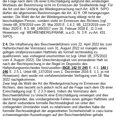
die Frage nach dem Ob einer Entschädigung aufgrund des eindeutigen
Wortlauts der Bestimmung nicht im Ermessen der Strafbehörde liegt. Für
die Art und den Umfang der Wiedergutmachung nach
Art. 429 ff. StPO
dürfen die allgemeinen Bestimmungen der
Art. 41 ff. OR
herangezogen
werden. Die Wahl der Art der Wiedergutmachung obliegt nicht der
beschuldigten Person, sondern steht im Ermessen des Richters (vgl.
Urteile 6B_878/2019 vom 20. Mai 2020 E. 1.4.2; 6B_1223/2019 vom 27.
März 2020 E. 8.3; 6B_149/2017 vom 16. Februar 2018 E. 11.3 mit
Hinweisen; vgl. WEHRENBERG/FRANK, a.a.O., N. 3 ff. zu
Art. 431
StPO
).
2.4.
Die Inhaftierung des Beschwerdeführers vom 22. April 2022 bis zum
Haftentscheid der Vorinstanz vom 31. August 2022 ist mangels eines
gültigen strafprozessualen Hafttitels als formell rechtswidrig zu
qualifizieren, was vorliegend unumstritten ist (vgl. Urteil 1B_375/2022
vom 4. August 2022). Die Unrechtmässigkeit von erstandener Haft ist
nach der Rechtsprechung in der Regel im Dispositiv des
Haftprüfungsentscheides festzustellen (
BGE 142 IV 245
E. 4.1
;
140 I
246
E. 2.5.1; Urteil 6B_137/2016 vom 1. Dezember 2016 E. 1.1; je mit
Hinweisen); dem wurde mit verfahrensleitender Verfügung vom 18. Mai
2022 nachgekommen.
Zwar liegt die Wahl der Art der Wiedergutmachung im Ermessen des
Richters; dies bezieht sich jedoch nicht auf die Frage nach dem Ob einer
Entschädigung (vgl. E. 2.3.3 oben). Indem die Vorinstanz dem
Beschwerdeführer zu Unrecht eine Entschädigung verweigert und dies
damit begründet, das vorübergehende Fehlen eines gültigen Hafttitels und
die damit verbundene formelle Rechtswidrigkeit sei unter den
vorliegenden Umständen stark zu relativieren und überdies habe die
formelle Rechtswidrigkeit der angeordneten Sicherheitshaft in casu keine
schwerwiegenden Auswirkungen auf den Beschwerdeführer gehabt,