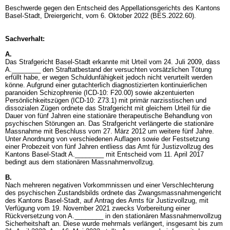
Beschwerde gegen den Entscheid des Appellationsgerichts des Kantons
Basel-Stadt, Dreiergericht, vom 6. Oktober 2022 (BES.2022.60).
Sachverhalt:
A.
Das Strafgericht Basel-Stadt erkannte mit Urteil vom 24. Juli 2009, dass
A.________ den Straftatbestand der versuchten vorsätzlichen Tötung
erfüllt habe, er wegen Schuldunfähigkeit jedoch nicht verurteilt werden
könne. Aufgrund einer gutachterlich diagnostizierten kontinuierlichen
paranoiden Schizophrenie (ICD-10: F20.00) sowie akzentuierten
Persönlichkeitszügen (ICD-10: Z73.1) mit primär narzisstischen und
dissozialen Zügen ordnete das Strafgericht mit gleichem Urteil für die
Dauer von fünf Jahren eine stationäre therapeutische Behandlung von
psychischen Störungen an. Das Strafgericht verlängerte die stationäre
Massnahme mit Beschluss vom 27. März 2012 um weitere fünf Jahre.
Unter Anordnung von verschiedenen Auflagen sowie der Festsetzung
einer Probezeit von fünf Jahren entliess das Amt für Justizvollzug des
Kantons Basel-Stadt A.________ mit Entscheid vom 11. April 2017
bedingt aus dem stationären Massnahmenvollzug.
B.
Nach mehreren negativen Vorkommnissen und einer Verschlechterung
des psychischen Zustandsbilds ordnete das Zwangsmassnahmengericht
des Kantons Basel-Stadt, auf Antrag des Amts für Justizvollzug, mit
Verfügung vom 19. November 2021 zwecks Vorbereitung einer
Rückversetzung von A.________ in den stationären Massnahmenvollzug
Sicherheitshaft an. Diese wurde mehrmals verlängert, insgesamt bis zum