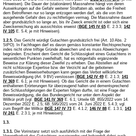
Hinweisen). Die Dauer der (stationären) Massnahme hängt von deren
Auswirkungen auf die Gefahr weiterer Straftaten ab, wobei die Freiheit
dem Betroffenen nur so lange entzogen werden darf, als die von ihm
ausgehende Gefahr dies zu rechtfertigen vermag. Die Massnahme dauert
aber grundsätzlich so lange an, bis ihr Zweck erreicht ist oder sich eine
Zweckerreichung als aussichtslos erweist (
BGE 145 IV 65
E. 2.3.3;
142
IV 105
E. 5.4; je mit Hinweisen).
1.2.5.
Das Gericht würdigt Gutachten grundsätzlich frei (
Art. 10 Abs. 2
StPO
). In Fachfragen darf es davon gemäss konstanter Rechtsprechung
indes nicht ohne triftige Gründe abweichen und es muss Abweichungen
begründen. Erscheint dem Gericht die Schlüssigkeit eines Gutachtens in
wesentlichen Punkten zweifelhaft, hat es nötigenfalls ergänzende
Beweise zur Klärung dieser Zweifel zu erheben. Das Abstellen auf eine
nicht schlüssige Expertise bzw. der Verzicht auf die gebotenen
zusätzlichen Beweiserhebungen kann gegen das Verbot willkürlicher
Beweiswürdigung (
Art. 9 BV
) verstossen (
BGE 142 IV 49
E. 2.1.3;
141
IV 369
E. 6.1; je mit Hinweisen). Ob das Gericht die in einem Gutachten
enthaltenen Erörterungen für überzeugend halten und dementsprechend
den Schlussfolgerungen der Experten folgen durfte, ist eine Frage der
Beweiswürdigung, die das Bundesgericht nur unter dem Aspekt der
Willkür prüft (vgl.
BGE 141 IV 369
E. 6.1; Urteile 6B_855/2022 vom 14.
Dezember 2022 E. 2.5; 6B_595/2021 vom 24. Juni 2022 E. 5.4.3; vgl.
zum Begriff der Willkür
BGE 147 IV 73
E. 4.1.2;
146 IV 88
E. 1.3.1;
143
IV 241
E. 2.3.1; je mit Hinweisen).
1.3.
1.3.1.
Die Vorinstanz setzt sich ausführlich mit der Frage der
Verwertbarkeit des Gutachtens auseinander und behandelt dabei auch