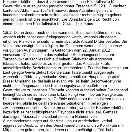
Beschwerdeführers derzeit von einem deutlichen Rückfallrisiko für
Gewaltdelikte auszugehen (angefochtener Entscheid S. 12 f.; Gutachten,
kantonale Akten, act. 1564). Inwieweit diese Ausführungen nicht
bundesrechtskonform sein sollten, wird weder rechtsgenüglich geltend
gemacht noch ist dies ersichtlich. Die Vorinstanz geht zu Recht von
einem deutlichen Rückfallrisiko für Gewaltdelikte aus.
1.6.3.
Daran ändert auch der Einwand des Beschwerdeführers nichts,
wonach nicht näher darauf eingegangen werde, weshalb ein generell
erhöhtes Risiko seinerseits für eine abstrakte Anzahl Dritter bestehe. Die
Vorinstanz erwägt diesbezüglich, im Gutachten werde auf "die nach wie
vor gültigen Ausführungen" im Gutachten vom 22. Januar 2012
verwiesen. Obgleich sich das wahnhafte Bedrohungserleben zum
Tatzeitpunkt ausschliesslich auf seinen Stiefvater als Aggressor
fokussiert habe, würde es zu kurz greifen, das Anlassdelikt als
ausschliessliche Beziehungstat zu interpretieren. Für das ihm damals zur
Last gelegte Gewaltdelikt habe die zum Tatzeitpunkt ausgeprägte,
wahnhaft gefärbte psychotische Symptomatik die Hauptrolle gespielt.
Dieser Umstand sei deshalb relevant, weil es beim Beschwerdeführer
nicht einer längerdauernden Beziehungsdynamik bedürfe, um
Gewaltdelikte zu begehen. Vielmehr könnten aufgrund seiner (weitgehend
bedingt durch die schizophrene Erkrankung) verminderten Fähigkeiten,
Frustrationen und aggressive Gefühle adäquat zu thematisieren und zu
bearbeiten, ähnliche deliktsrelevante Situationen in beliebigen
zwischenmenschlichen Kontexten auftreten, wenn der Beschwerdeführer
bezüglich seiner schizophrenen Psychose nicht stabil sei. Gemäss
damaligem Massnahmenverlauf sei es im Rahmen von
Auseinandersetzungen auf der Abteilung zu wiederholten, verbal
aggressiven Ausbrüchen des Beschwerdeführers und zu Konflikten mit
Mitpatienten gekommen, von denen er sich belästigt gefühlt habe