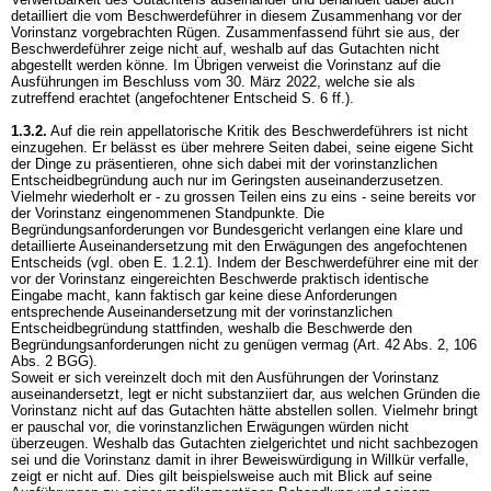
detailliert die vom Beschwerdeführer in diesem Zusammenhang vor der
Vorinstanz vorgebrachten Rügen. Zusammenfassend führt sie aus, der
Beschwerdeführer zeige nicht auf, weshalb auf das Gutachten nicht
abgestellt werden könne. Im Übrigen verweist die Vorinstanz auf die
Ausführungen im Beschluss vom 30. März 2022, welche sie als
zutreffend erachtet (angefochtener Entscheid S. 6 ff.).
1.3.2.
Auf die rein appellatorische Kritik des Beschwerdeführers ist nicht
einzugehen. Er belässt es über mehrere Seiten dabei, seine eigene Sicht
der Dinge zu präsentieren, ohne sich dabei mit der vorinstanzlichen
Entscheidbegründung auch nur im Geringsten auseinanderzusetzen.
Vielmehr wiederholt er - zu grossen Teilen eins zu eins - seine bereits vor
der Vorinstanz eingenommenen Standpunkte. Die
Begründungsanforderungen vor Bundesgericht verlangen eine klare und
detaillierte Auseinandersetzung mit den Erwägungen des angefochtenen
Entscheids (vgl. oben E. 1.2.1). Indem der Beschwerdeführer eine mit der
vor der Vorinstanz eingereichten Beschwerde praktisch identische
Eingabe macht, kann faktisch gar keine diese Anforderungen
entsprechende Auseinandersetzung mit der vorinstanzlichen
Entscheidbegründung stattfinden, weshalb die Beschwerde den
Begründungsanforderungen nicht zu genügen vermag (Art. 42 Abs. 2, 106
Abs. 2 BGG).
Soweit er sich vereinzelt doch mit den Ausführungen der Vorinstanz
auseinandersetzt, legt er nicht substanziiert dar, aus welchen Gründen die
Vorinstanz nicht auf das Gutachten hätte abstellen sollen. Vielmehr bringt
er pauschal vor, die vorinstanzlichen Erwägungen würden nicht
überzeugen. Weshalb das Gutachten zielgerichtet und nicht sachbezogen
sei und die Vorinstanz damit in ihrer Beweiswürdigung in Willkür verfalle,
zeigt er nicht auf. Dies gilt beispielsweise auch mit Blick auf seine