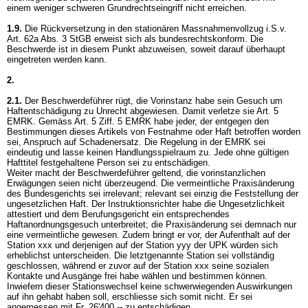
einem weniger schweren Grundrechtseingriff nicht erreichen.
1.9.
Die Rückversetzung in den stationären Massnahmenvollzug i.S.v.
Art. 62a Abs. 3 StGB
erweist sich als bundesrechtskonform. Die
Beschwerde ist in diesem Punkt abzuweisen, soweit darauf überhaupt
eingetreten werden kann.
2.
2.1.
Der Beschwerdeführer rügt, die Vorinstanz habe sein Gesuch um
Haftentschädigung zu Unrecht abgewiesen. Damit verletze sie
Art. 5
EMRK
. Gemäss
Art. 5 Ziff. 5 EMRK
habe jeder, der entgegen den
Bestimmungen dieses Artikels von Festnahme oder Haft betroffen worden
sei, Anspruch auf Schadenersatz. Die Regelung in der EMRK sei
eindeutig und lasse keinen Handlungsspielraum zu. Jede ohne gültigen
Hafttitel festgehaltene Person sei zu entschädigen.
Weiter macht der Beschwerdeführer geltend, die vorinstanzlichen
Erwägungen seien nicht überzeugend. Die vermeintliche Praxisänderung
des Bundesgerichts sei irrelevant; relevant sei einzig die Feststellung der
ungesetzlichen Haft. Der Instruktionsrichter habe die Ungesetzlichkeit
attestiert und dem Berufungsgericht ein entsprechendes
Haftanordnungsgesuch unterbreitet; die Praxisänderung sei demnach nur
eine vermeintliche gewesen. Zudem bringt er vor, der Aufenthalt auf der
Station xxx und derjenigen auf der Station yyy der UPK würden sich
erheblichst unterscheiden. Die letztgenannte Station sei vollständig
geschlossen, während er zuvor auf der Station xxx seine sozialen
Kontakte und Ausgänge frei habe wählen und bestimmen können.
Inwiefern dieser Stationswechsel keine schwerwiegenden Auswirkungen
auf ihn gehabt haben soll, erschliesse sich somit nicht. Er sei
angemessen mit Fr. 26'400.-- zu entschädigen.