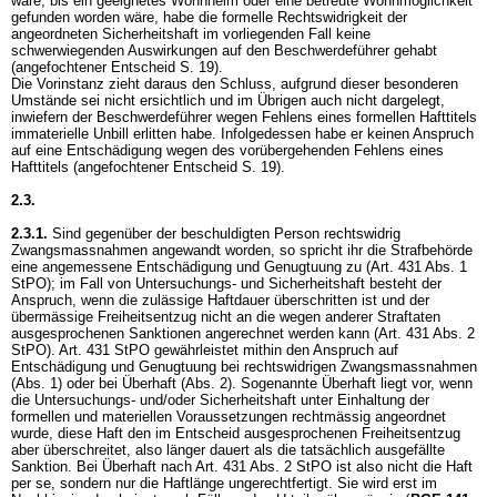
wäre, bis ein geeignetes Wohnheim oder eine betreute Wohnmöglichkeit
gefunden worden wäre, habe die formelle Rechtswidrigkeit der
angeordneten Sicherheitshaft im vorliegenden Fall keine
schwerwiegenden Auswirkungen auf den Beschwerdeführer gehabt
(angefochtener Entscheid S. 19).
Die Vorinstanz zieht daraus den Schluss, aufgrund dieser besonderen
Umstände sei nicht ersichtlich und im Übrigen auch nicht dargelegt,
inwiefern der Beschwerdeführer wegen Fehlens eines formellen Hafttitels
immaterielle Unbill erlitten habe. Infolgedessen habe er keinen Anspruch
auf eine Entschädigung wegen des vorübergehenden Fehlens eines
Hafttitels (angefochtener Entscheid S. 19).
2.3.
2.3.1.
Sind gegenüber der beschuldigten Person rechtswidrig
Zwangsmassnahmen angewandt worden, so spricht ihr die Strafbehörde
eine angemessene Entschädigung und Genugtuung zu (
Art. 431 Abs. 1
StPO
); im Fall von Untersuchungs- und Sicherheitshaft besteht der
Anspruch, wenn die zulässige Haftdauer überschritten ist und der
übermässige Freiheitsentzug nicht an die wegen anderer Straftaten
ausgesprochenen Sanktionen angerechnet werden kann (
Art. 431 Abs. 2
StPO
).
Art. 431 StPO
gewährleistet mithin den Anspruch auf
Entschädigung und Genugtuung bei rechtswidrigen Zwangsmassnahmen
(Abs. 1) oder bei Überhaft (Abs. 2). Sogenannte Überhaft liegt vor, wenn
die Untersuchungs- und/oder Sicherheitshaft unter Einhaltung der
formellen und materiellen Voraussetzungen rechtmässig angeordnet
wurde, diese Haft den im Entscheid ausgesprochenen Freiheitsentzug
aber überschreitet, also länger dauert als die tatsächlich ausgefällte
Sanktion. Bei Überhaft nach
Art. 431 Abs. 2 StPO
ist also nicht die Haft
per se, sondern nur die Haftlänge ungerechtfertigt. Sie wird erst im