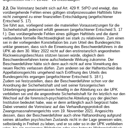
2.2.
Die Vorinstanz bezieht sich auf
Art. 429 ff. StPO
und erwägt, das
vorübergehende Fehlen eines gültigen strafprozessualen Hafttitels führe
nicht zwingend zu einer finanziellen Entschädigung (angefochtener
Entscheid S. 17).
Sie führt aus, vorliegend seien die materiellen Voraussetzungen für die
Sicherheitshaft jederzeit erfüllt gewesen (angefochtener Entscheid S. 17
f.). Das vorübergehende Fehlen eines gültigen Hafttitels und die damit
verbundene formelle Rechtswidrigkeit sei stark zu relativieren. Zum einen
sei in der vorliegenden Konstellation bis zum Urteil des Bundesgerichts
unklar gewesen, dass sich die Einweisung des Beschwerdeführers in die
UPK ab dem 30. März 2022 nicht auf den erstinstanzlich angeordneten
Rückweisungsbeschluss stützen lassen würde, obgleich dem
Beschwerdeverfahren keine aufschiebende Wirkung zukomme. Der
Beschwerdeführer hätte sich denn auch nicht auf eine Vorwirkung des
neuen Rechts verlassen dürfen. Zum anderen sei der Haftentscheid des
Appellationsgerichts umgehend nach Eröffnung des Urteils des
Bundesgerichts ergangen (angefochtener Entscheid S. 18 f.).
Zudem sei festzustellen, dass der Beschwerdeführer schon vor der
Anordnung der Sicherheitshaft und seit seiner fürsorgerischen
Unterbringung gewissermassen freiwillig in der Abteilung xxx der UPK
verblieben sei und die angeordnete Sicherheitshaft für ihn letztlich nur den
Wechsel auf die forensisch-psychiatrische Abteilung yyy der gleichen
Institution bedeutet habe, was er denn anfänglich auch begrüsst habe.
Dabei verweist die Vorinstanz auf das Verhandlungsprotokoll des
Zwangsmassnahmengerichts vom 19. November 2021. Angesichts
dessen, dass der Beschwerdeführer auch ohne Haftanordnung aufgrund
seines aktuellen psychischen Zustands nicht in der Lage gewesen wäre,
selbständig in Freiheit zu leben, und er so oder so in der UPK verblieben