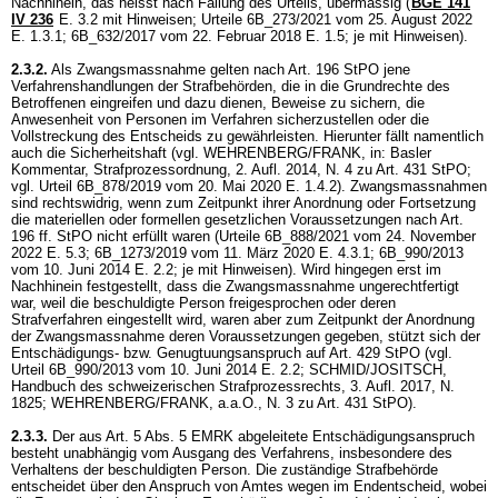
Nachhinein, das heisst nach Fällung des Urteils, übermässig (
BGE 141
IV 236
E. 3.2 mit Hinweisen; Urteile 6B_273/2021 vom 25. August 2022
E. 1.3.1; 6B_632/2017 vom 22. Februar 2018 E. 1.5; je mit Hinweisen).
2.3.2.
Als Zwangsmassnahme gelten nach
Art. 196 StPO
jene
Verfahrenshandlungen der Strafbehörden, die in die Grundrechte des
Betroffenen eingreifen und dazu dienen, Beweise zu sichern, die
Anwesenheit von Personen im Verfahren sicherzustellen oder die
Vollstreckung des Entscheids zu gewährleisten. Hierunter fällt namentlich
auch die Sicherheitshaft (vgl. WEHRENBERG/FRANK, in: Basler
Kommentar, Strafprozessordnung, 2. Aufl. 2014, N. 4 zu
Art. 431 StPO
;
vgl. Urteil 6B_878/2019 vom 20. Mai 2020 E. 1.4.2). Zwangsmassnahmen
sind rechtswidrig, wenn zum Zeitpunkt ihrer Anordnung oder Fortsetzung
die materiellen oder formellen gesetzlichen Voraussetzungen nach
Art.
196 ff. StPO
nicht erfüllt waren (Urteile 6B_888/2021 vom 24. November
2022 E. 5.3; 6B_1273/2019 vom 11. März 2020 E. 4.3.1; 6B_990/2013
vom 10. Juni 2014 E. 2.2; je mit Hinweisen). Wird hingegen erst im
Nachhinein festgestellt, dass die Zwangsmassnahme ungerechtfertigt
war, weil die beschuldigte Person freigesprochen oder deren
Strafverfahren eingestellt wird, waren aber zum Zeitpunkt der Anordnung
der Zwangsmassnahme deren Voraussetzungen gegeben, stützt sich der
Entschädigungs- bzw. Genugtuungsanspruch auf
Art. 429 StPO
(vgl.
Urteil 6B_990/2013 vom 10. Juni 2014 E. 2.2; SCHMID/JOSITSCH,
Handbuch des schweizerischen Strafprozessrechts, 3. Aufl. 2017, N.
1825; WEHRENBERG/FRANK, a.a.O., N. 3 zu
Art. 431 StPO
).
2.3.3.
Der aus
Art. 5 Abs. 5 EMRK
abgeleitete Entschädigungsanspruch
besteht unabhängig vom Ausgang des Verfahrens, insbesondere des
Verhaltens der beschuldigten Person. Die zuständige Strafbehörde
entscheidet über den Anspruch von Amtes wegen im Endentscheid, wobei