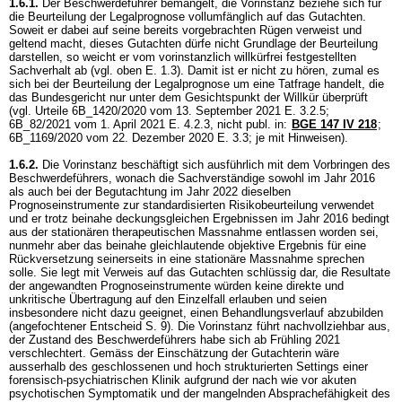
1.6.1.
Der Beschwerdeführer bemängelt, die Vorinstanz beziehe sich für
die Beurteilung der Legalprognose vollumfänglich auf das Gutachten.
Soweit er dabei auf seine bereits vorgebrachten Rügen verweist und
geltend macht, dieses Gutachten dürfe nicht Grundlage der Beurteilung
darstellen, so weicht er vom vorinstanzlich willkürfrei festgestellten
Sachverhalt ab (vgl. oben E. 1.3). Damit ist er nicht zu hören, zumal es
sich bei der Beurteilung der Legalprognose um eine Tatfrage handelt, die
das Bundesgericht nur unter dem Gesichtspunkt der Willkür überprüft
(vgl. Urteile 6B_1420/2020 vom 13. September 2021 E. 3.2.5;
6B_82/2021 vom 1. April 2021 E. 4.2.3, nicht publ. in:
BGE 147 IV 218
;
6B_1169/2020 vom 22. Dezember 2020 E. 3.3; je mit Hinweisen).
1.6.2.
Die Vorinstanz beschäftigt sich ausführlich mit dem Vorbringen des
Beschwerdeführers, wonach die Sachverständige sowohl im Jahr 2016
als auch bei der Begutachtung im Jahr 2022 dieselben
Prognoseinstrumente zur standardisierten Risikobeurteilung verwendet
und er trotz beinahe deckungsgleichen Ergebnissen im Jahr 2016 bedingt
aus der stationären therapeutischen Massnahme entlassen worden sei,
nunmehr aber das beinahe gleichlautende objektive Ergebnis für eine
Rückversetzung seinerseits in eine stationäre Massnahme sprechen
solle. Sie legt mit Verweis auf das Gutachten schlüssig dar, die Resultate
der angewandten Prognoseinstrumente würden keine direkte und
unkritische Übertragung auf den Einzelfall erlauben und seien
insbesondere nicht dazu geeignet, einen Behandlungsverlauf abzubilden
(angefochtener Entscheid S. 9). Die Vorinstanz führt nachvollziehbar aus,
der Zustand des Beschwerdeführers habe sich ab Frühling 2021
verschlechtert. Gemäss der Einschätzung der Gutachterin wäre
ausserhalb des geschlossenen und hoch strukturierten Settings einer
forensisch-psychiatrischen Klinik aufgrund der nach wie vor akuten
psychotischen Symptomatik und der mangelnden Absprachefähigkeit des