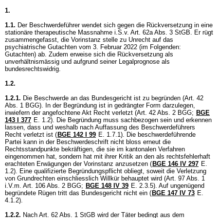
1.
1.1.
Der Beschwerdeführer wendet sich gegen die Rückversetzung in eine
stationäre therapeutische Massnahme i.S.v.
Art. 62a Abs. 3 StGB
. Er rügt
zusammengefasst, die Vorinstanz stelle zu Unrecht auf das
psychiatrische Gutachten vom 3. Februar 2022 (im Folgenden:
Gutachten) ab. Zudem erweise sich die Rückversetzung als
unverhältnismässig und aufgrund seiner Legalprognose als
bundesrechtswidrig.
1.2.
1.2.1.
Die Beschwerde an das Bundesgericht ist zu begründen (
Art. 42
Abs. 1 BGG
). In der Begründung ist in gedrängter Form darzulegen,
inwiefern der angefochtene Akt Recht verletzt (
Art. 42 Abs. 2 BGG
;
BGE
143 I 377
E. 1.2). Die Begründung muss sachbezogen sein und erkennen
lassen, dass und weshalb nach Auffassung des Beschwerdeführers
Recht verletzt ist (
BGE 142 I 99
E. 1.7.1). Die beschwerdeführende
Partei kann in der Beschwerdeschrift nicht bloss erneut die
Rechtsstandpunkte bekräftigen, die sie im kantonalen Verfahren
eingenommen hat, sondern hat mit ihrer Kritik an den als rechtsfehlerhaft
erachteten Erwägungen der Vorinstanz anzusetzen (
BGE 146 IV 297
E.
1.2). Eine qualifizierte Begründungspflicht obliegt, soweit die Verletzung
von Grundrechten einschliesslich Willkür behauptet wird (Art. 97 Abs. 1
i.V.m.
Art. 106 Abs. 2 BGG
;
BGE 148 IV 39
E. 2.3.5). Auf ungenügend
begründete Rügen tritt das Bundesgericht nicht ein (
BGE 147 IV 73
E.
4.1.2).
1.2.2.
Nach
Art. 62 Abs. 1 StGB
wird der Täter bedingt aus dem