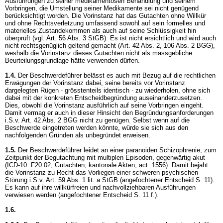
Ausführungen zu seiner medikamentösen Behandlung und seinem
Vorbringen, die Umstellung seiner Medikamente sei nicht genügend
berücksichtigt worden. Die Vorinstanz hat das Gutachten ohne Willkür
und ohne Rechtsverletzung umfassend sowohl auf sein formelles und
materielles Zustandekommen als auch auf seine Schlüssigkeit hin
überprüft (vgl.
Art. 56 Abs. 3 StGB
). Es ist nicht ersichtlich und wird auch
nicht rechtsgenüglich geltend gemacht (Art. 42 Abs. 2, 106 Abs. 2 BGG),
weshalb die Vorinstanz dieses Gutachten nicht als massgebliche
Beurteilungsgrundlage hätte verwenden dürfen.
1.4.
Der Beschwerdeführer belässt es auch mit Bezug auf die rechtlichen
Erwägungen der Vorinstanz dabei, seine bereits vor Vorinstanz
dargelegten Rügen - grösstenteils identisch - zu wiederholen, ohne sich
dabei mit der konkreten Entscheidbegründung auseinanderzusetzen.
Dies, obwohl die Vorinstanz ausführlich auf seine Vorbringen eingeht.
Damit vermag er auch in dieser Hinsicht den Begründungsanforderungen
i.S.v.
Art. 42 Abs. 2 BGG
nicht zu genügen. Selbst wenn auf die
Beschwerde eingetreten werden könnte, würde sie sich aus den
nachfolgenden Gründen als unbegründet erweisen.
1.5.
Der Beschwerdeführer leidet an einer paranoiden Schizophrenie, zum
Zeitpunkt der Begutachtung mit multiplen Episoden, gegenwärtig akut
(ICD-10: F20.02; Gutachten, kantonale Akten, act. 1556). Damit bejaht
die Vorinstanz zu Recht das Vorliegen einer schweren psychischen
Störung i.S.v.
Art. 59 Abs. 1 lit. a StGB
(angefochtener Entscheid S. 11).
Es kann auf ihre willkürfreien und nachvollziehbaren Ausführungen
verwiesen werden (angefochtener Entscheid S. 11 f.).
1.6.