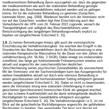
medikamentösen Behandlung davon auszugehen sei, dass die gegenüber
der medikamentösen wie auch der stationären Behandlung gezeigte
Ambivalenz des Beschwerdeführers reduziert werden und es gelingen
könne, ihn für die stationäre Behandlung zu gewinnen (Gutachten,
kantonale Akten, pag. 1569). Wiederum bezieht sich die Vorinstanz nicht
nur auf das Gutachten, sondern legt ihrer Einschätzung auch den
Verlaufsbericht der UPK vom 24. Februar 2022 zugrunde, wonach die
Therapiefähigkeit und -willigkeit des Beschwerdeführers unter
Berücksichtigung des langjährigen Behandlungsverlaufs explizit zu
bejahen sei (angefochtener Entscheid S. 15).
1.8.
Zu keinen Bemerkungen Anlass gibt auch die vorinstanzliche
Einschätzung der Verhältnismässigkeit. Sie erachtet den Eingriff in die
Grundrechte des Beschwerdeführers durch die Rückversetzung in eine
stationäre therapeutische Massnahme für die Dauer von drei Jahren als
verhältnismässig (
Art. 56 Abs. 2 StGB
). Dabei erwägt sie insbesondere
zutreffend, das lange gut funktionierende Frühwarnsystem erweise sich
aktuell und angesichts der zwischenzeitlichen deutlichen
Verschlechterung seines psychischen Zustandsbildes als unzureichend.
Mit der Vorinstanz und der Sachverständigen kann das Ausgangsrisiko für
weitere Gewaltdelikte aktuell nur durch eine intensive Behandlung in
einem geschlossenen und hochstrukturierten Setting erfolgreich gesenkt
werden (angefochtener Entscheid S. 16). Dabei ist nicht zu beanstanden,
wenn die Vorinstanz einzig eine stationäre Unterbringung in einer
gesicherten (geschlossenen) forensischen Klinik als geeignet erachtet,
um das schwere Krankheitsbild und die damit einhergehende deutliche
Rückfallgefahr für weitere Gewaltdelikte erfolgreich anzugehen
(angefochtener Entscheid S. 16). Die Verhältnismässigkeit i.e.S. ist mit
Blick auf die gutachterliche Rückfallprognose angesichts der gefährdeten
Rechtsgüter zu bejahen. Das angestrebte Ziel lässt sich derzeit mit