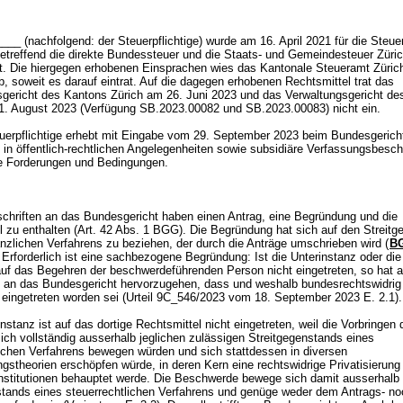
__ (nachfolgend: der Steuerpflichtige) wurde am 16. April 2021 für die Steue
etreffend die direkte Bundessteuer und die Staats- und Gemeindesteuer Züri
t. Die hiergegen erhobenen Einsprachen wies das Kantonale Steueramt Züric
b, soweit es darauf eintrat. Auf die dagegen erhobenen Rechtsmittel trat das
sgericht des Kantons Zürich am 26. Juni 2023 und das Verwaltungsgericht d
1. August 2023 (Verfügung SB.2023.00082 und SB.2023.00083) nicht ein.
uerpflichtige erhebt mit Eingabe vom 29. September 2023 beim Bundesgerich
in öffentlich-rechtlichen Angelegenheiten sowie subsidiäre Verfassungsbesc
rse Forderungen und Bedingungen.
chriften an das Bundesgericht haben einen Antrag, eine Begründung und die
 zu enthalten (
Art. 42 Abs. 1 BGG
). Die Begründung hat sich auf den Streit
anzlichen Verfahrens zu beziehen, der durch die Anträge umschrieben wird (
BG
 Erforderlich ist eine sachbezogene Begründung: Ist die Unterinstanz oder die
auf das Begehren der beschwerdeführenden Person nicht eingetreten, so hat a
an das Bundesgericht hervorzugehen, dass und weshalb bundesrechtswidrig 
 eingetreten worden sei (Urteil 9C_546/2023 vom 18. September 2023 E. 2.1
nstanz ist auf das dortige Rechtsmittel nicht eingetreten, weil die Vorbringen 
sich vollständig ausserhalb jeglichen zulässigen Streitgegenstands eines
lichen Verfahrens bewegen würden und sich stattdessen in diversen
stheorien erschöpfen würde, in deren Kern eine rechtswidrige Privatisierung 
 Institutionen behauptet werde. Die Beschwerde bewege sich damit ausserhalb
stands eines steuerrechtlichen Verfahrens und genüge weder dem Antrags- n