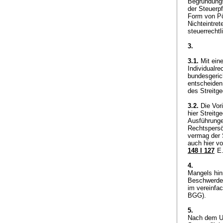
Begründungse
der Steuerpf
Form von Pö
Nichteintre
steuerrecht
3.
3.1.
Mit ein
Individualre
bundesgeric
entscheiden
des Streitg
3.2.
Die Vori
hier Streitg
Ausführungen
Rechtspersön
vermag der S
auch hier vo
148 I 127
E.
4.
Mangels hin
Beschwerde 
im vereinfa
BGG
).
5.
Nach dem Un