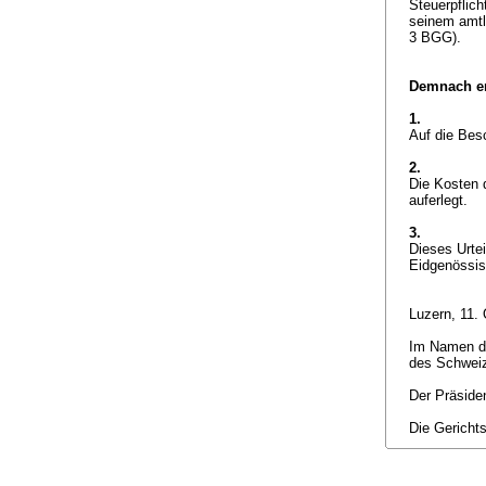
Steuerpflich
seinem amtl
3 BGG
).
Demnach er
1.
Auf die Bes
2.
Die Kosten 
auferlegt.
3.
Dieses Urtei
Eidgenössisc
Luzern, 11.
Im Namen der
des Schwei
Der Präside
Die Gericht