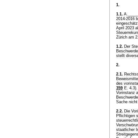
1.
1.1.
A.______
2014-2016 b
eingeschätz
April 2023 a
Steuerrekur
Zürich am 2
1.2.
Der Ste
Beschwerde 
stellt dive
2.
2.1.
Rechtss
Beweismittel
des vorinst
359
E. 4.3).
Vorinstanz 
Beschwerde 
Sache nicht
2.2.
Die Vori
Pflichtigen 
steuerrecht
Verschwörung
staatlicher
Streitgegen