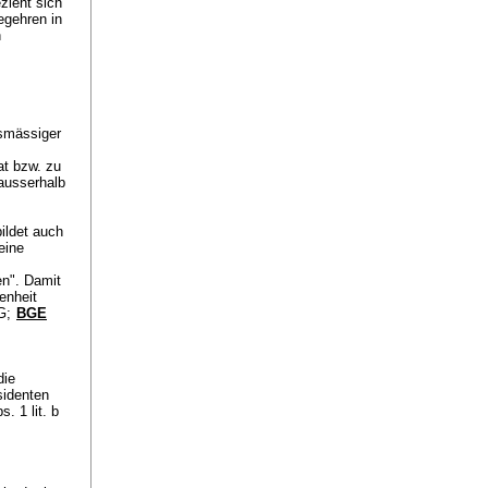
zieht sich
egehren in
n
gsmässiger
at bzw. zu
 ausserhalb
bildet auch
eine
en". Damit
enheit
G
;
BGE
die
sidenten
s. 1 lit. b