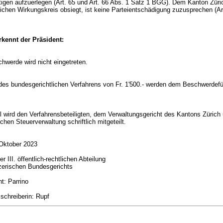
tigen aufzuerlegen (
Art. 65 und
Art. 66 Abs. 1 Satz 1 BGG
). Dem Kanton Züric
ichen Wirkungskreis obsiegt, ist keine Parteientschädigung zuzusprechen (
Ar
kennt der Präsident:
chwerde wird nicht eingetreten.
des bundesgerichtlichen Verfahrens von Fr. 1'500.- werden dem Beschwerdefü
l wird den Verfahrensbeteiligten, dem Verwaltungsgericht des Kantons Zürich
hen Steuerverwaltung schriftlich mitgeteilt.
 Oktober 2023
 III. öffentlich-rechtlichen Abteilung
zerischen Bundesgerichts
nt: Parrino
sschreiberin: Rupf