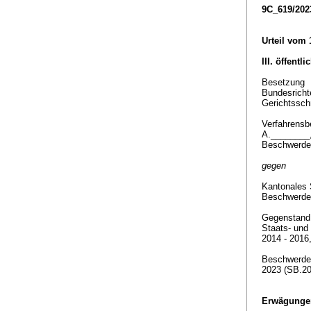
9C_619/202
Urteil vom 
III. öffentl
Besetzung
Bundesricht
Gerichtssch
Verfahrensbe
A.________
Beschwerde
gegen
Kantonales 
Beschwerde
Gegenstan
Staats- und
2014 - 2016
Beschwerde 
2023 (SB.20
Erwägunge