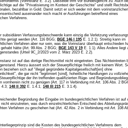
rfordernis (Vorinstanz E. 3.2). Dasselbe trifft vor Bundesgericht zu. Auch be
lichtige auf die "Privatisierung im Kontext der Geschichte" und stellt Rechtsb
nalen, bezahlbar in Gold. Damit setzt er sich weder mit dem vorinstanzliche
tensentscheid auseinander noch macht er Ausführungen betreffend eines
lichen Verfahrens.
er subsidiären Verfassungsbeschwerde kann einzig die Verletzung verfassun
chte gerügt werden (
Art. 116 BGG
;
BGE 146 I 195
E. 1.2.1). Streitig kann im
htlichen Verfahren aber nur sein, was die Vorinstanz überhaupt entschieden h
 gehabt hätte (
Art. 99 Abs. 2 BGG
;
BGE 143 V 19
E. 1.1). Alles Andere liegt
egenstandes (Urteil 9C_2/2023 vom 2. März 2023 E. 2.2).
nstanz ist auf das dortige Rechtsmittel nicht eingetreten. Das Nichteintreten 
egenstand. Hierzu äussert sich der Steuerpflichtige freilich mit keinem Wort. S
 beziehen sich auf "illegal gegründete Kapitalgesellschaft[en] ohne
lichkeit", die gar nicht "legitimiert [sind], hoheitliche Handlungen zu vollzieh
teuerpflichtige der ihn treffenden qualifizierten Rüge- und Begründungsoblieg
n vornherein nicht zu genügen (Art. 117 in Verbindung mit
Art. 106 Abs. 2 BG
 4.3;
148 II 392
E. 1.4.1;
148 III 215
E. 3.1.4).
reichender Begründung der Eingabe im bundesgerichtlichen Verfahren ist auf 
nicht einzutreten, was durch einzelrichterlichen Entscheid des Abteilungsprä
chten Verfahren zu geschehen hat (Art. 42 Abs. 2 in Verbindung mit
Art. 108 Ab
terliegerprinzip sind die Kosten des bundesgerichtlichen Verfahrens dem