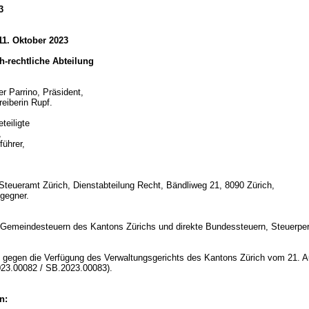
3
11. Oktober 2023
ich-rechtliche Abteilung
er Parrino, Präsident,
reiberin Rupf.
teiligte
,
führer,
Steueramt Zürich, Dienstabteilung Recht, Bändliweg 21, 8090 Zürich,
gegner.
d
 Gemeindesteuern des Kantons Zürichs und direkte Bundessteuern, Steuerpe
,
gegen die Verfügung des Verwaltungsgerichts des Kantons Zürich vom 21. A
23.00082 / SB.2023.00083).
n: