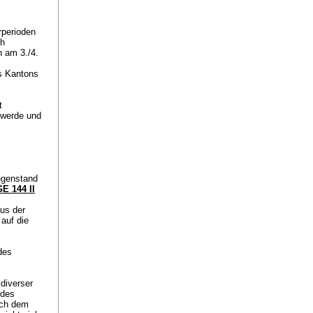
rperioden
ch
h am 3./4.
es Kantons
t
hwerde und
gegenstand
E 144 II
us der
auf die
).
des
diverser
 des
och dem