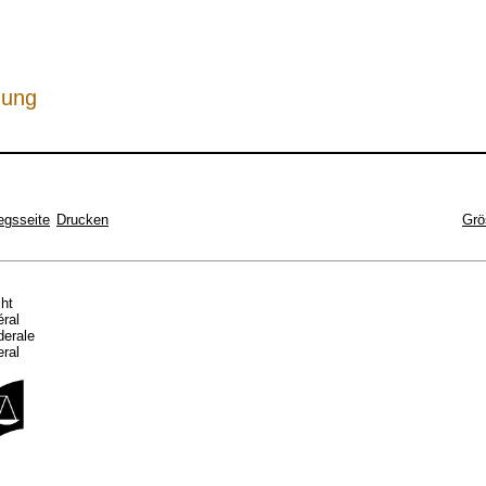
hung
egsseite
Drucken
Grö
cht
éral
ederale
eral