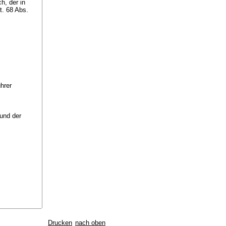
h, der in
t. 68 Abs.
hrer
 und der
Drucken
nach oben