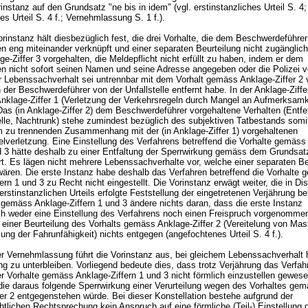
instanz auf den Grundsatz "ne bis in idem" (vgl. erstinstanzliches Urteil S. 4;
s Urteil S. 4 f.; Vernehmlassung S. 1 f.).
rinstanz hält diesbezüglich fest, die drei Vorhalte, die dem Beschwerdeführe
en eng miteinander verknüpft und einer separaten Beurteilung nicht zugänglic
ge-Ziffer 3 vorgehalten, die Meldepflicht nicht erfüllt zu haben, indem er dem
n nicht sofort seinen Namen und seine Adresse angegeben oder die Polizei v
r Lebenssachverhalt sei untrennbar mit dem Vorhalt gemäss Anklage-Ziffer 2
der Beschwerdeführer von der Unfallstelle entfernt habe. In der Anklage-Ziffe
nklage-Ziffer 1 (Verletzung der Verkehrsregeln durch Mangel an Aufmerksamk
Das (in Anklage-Ziffer 2) dem Beschwerdeführer vorgehaltene Verhalten (Entf
telle, Nachtrunk) stehe zumindest bezüglich des subjektiven Tatbestands somi
 zu trennenden Zusammenhang mit der (in Anklage-Ziffer 1) vorgehaltenen
elverletzung. Eine Einstellung des Verfahrens betreffend die Vorhalte gemäss
nd 3 hätte deshalb zu einer Entfaltung der Sperrwirkung gemäss dem Grundsatz
rt. Es lägen nicht mehrere Lebenssachverhalte vor, welche einer separaten Be
wären. Die erste Instanz habe deshalb das Verfahren betreffend die Vorhalte
ern 1 und 3 zu Recht nicht eingestellt. Die Vorinstanz erwägt weiter, die in Dis
 erstinstanzlichen Urteils erfolgte Feststellung der eingetretenen Verjährung be
 gemäss Anklage-Ziffern 1 und 3 ändere nichts daran, dass die erste Instanz
ch weder eine Einstellung des Verfahrens noch einen Freispruch vorgenomme
 einer Beurteilung des Vorhalts gemäss Anklage-Ziffer 2 (Vereitelung von M
lung der Fahrunfähigkeit) nichts entgegen (angefochtenes Urteil S. 4 f.).
er Vernehmlassung führt die Vorinstanz aus, bei gleichem Lebenssachverhalt 
ung zu unterbleiben. Vorliegend bedeute dies, dass trotz Verjährung das Verfah
r Vorhalte gemäss Anklage-Ziffern 1 und 3 nicht förmlich einzustellen gewese
 die daraus folgende Sperrwirkung einer Verurteilung wegen des Vorhaltes ge
er 2 entgegenstehen würde. Bei dieser Konstellation bestehe aufgrund der
tlichen Rechtsprechung kein Anspruch auf eine förmliche (Teil-) Einstellung 