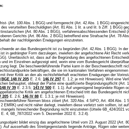
n:
rist- (
Art. 100 Abs. 1 BGG
) und formgerecht (
Art. 42 Abs. 1 BGG
) eingereich
es verurteilten Beschuldigten (Art. 81 Abs. 1 lit. a und lit. b Ziff. 1 BGG) g
ztinstanzlichen (
Art. 80 Abs. 1 BGG
), verfahrensabschliessenden Entscheid (
 oberen Gerichts (
Art. 86 Abs. 2 BGG
) betreffend eine Strafsache (
Art. 78 Ab
orbehalt der nachfolgenden Erwägungen einzutreten.
chwerde an das Bundesgericht ist zu begründen (
Art. 42 Abs. 1 BGG
). In der
st in gedrängter Form darzulegen, inwiefern der angefochtene Akt Recht verle
BGG
). Unerlässlich ist, dass auf die Begründung des angefochtenen Entscheid
 und im Einzelnen aufgezeigt wird, worin eine vom Bundesgericht überprüfba
tzung liegt. Die beschwerdeführende Partei kann in der Beschwerdeschrift nic
Rechtsstandpunkte bekräftigen, die sie im kantonalen Verfahren eingenommen 
mit ihrer Kritik an den als rechtsfehlerhaft erachteten Erwägungen der Vorins
(
BGE 148 IV 205
E. 2.6;
146 IV 297
E. 1.2; je mit Hinweisen). Wird eine Ver
hen behauptet, obliegt der Partei eine qualifizierte Begründungspflicht (
Art. 
148 IV 39
E. 2.3.5;
143 IV 500
E. 1.1). Auf ungenügend begründete Rügen o
ppellatorische Kritik am angefochtenen Entscheid tritt das Bundesgericht nich
V 205
E. 2.6;
146 IV 88
E. 1.3.1; je mit Hinweisen).
schwerdeführer Normen bloss zitiert (
Art. 320 Abs. 4 StPO
,
Art. 404 Abs. 1
nd 2 EMRK
) und nicht näher darlegt, inwiefern diese verletzt sein sollten, ist au
mangels hinreichender Begründung nicht einzutreten (Urteile 6B_424/2021 v
 E. 4; 6B_787/2022 vom 5. Dezember 2022 E. 3.2.4).
ngsobjekt bildet einzig das angefochtene Urteil vom 23. August 2022 (
Art. 8
G
). Auf ausserhalb des Streitgegenstands liegende Anträge, Rügen oder weiter