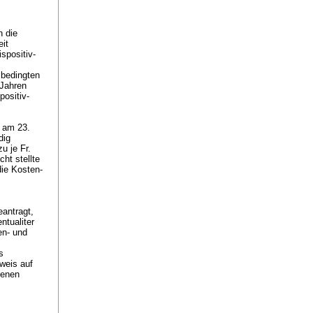
n die
it
ispositiv-
r bedingten
 Jahren
positiv-
 am 23.
dig
u je Fr.
ht stellte
die Kosten-
antragt,
ntualiter
en- und
s
weis auf
genen