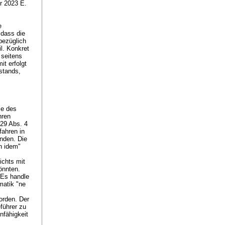
r 2023 E.
e
 dass die
bezüglich
il. Konkret
 seitens
it erfolgt
stands,
e des
hren
329 Abs. 4
fahren in
enden. Die
n idem"
ichts mit
önnten.
. Es handle
matik "ne
orden. Der
führer zu
nfähigkeit