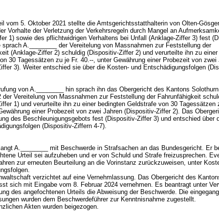
il vom 5. Oktober 2021 stellte die Amtsgerichtsstatthalterin von Olten-Gösge
der Vorhalte der Verletzung der Verkehrsregeln durch Mangel an Aufmerksamke
fer 1) sowie des pflichtwidrigen Verhaltens bei Unfall (Anklage-Ziffer 3) fest (D
Sie sprach A.________ der Vereitelung von Massnahmen zur Feststellung der
eit (Anklage-Ziffer 2) schuldig (Dispositiv-Ziffer 2) und verurteilte ihn zu eine
von 30 Tagessätzen zu je Fr. 40.--, unter Gewährung einer Probezeit von zwei
Ziffer 3). Weiter entschied sie über die Kosten- und Entschädigungsfolgen (Dis
.
ufung von A.________ hin sprach ihn das Obergericht des Kantons Solothurn
 der Vereitelung von Massnahmen zur Feststellung der Fahrunfähigkeit schul
Ziffer 1) und verurteilte ihn zu einer bedingten Geldstrafe von 30 Tagessätzen z
 Gewährung einer Probezeit von zwei Jahren (Dispositiv-Ziffer 2). Das Obergeric
ung des Beschleunigungsgebots fest (Dispositiv-Ziffer 3) und entschied über 
digungsfolgen (Dispositiv-Ziffern 4-7).
angt A.________ mit Beschwerde in Strafsachen an das Bundesgericht. Er be
tene Urteil sei aufzuheben und er von Schuld und Strafe freizusprechen. Eve
fahren zur erneuten Beurteilung an die Vorinstanz zurückzuweisen, unter Kost
ungsfolgen.
nwaltschaft verzichtet auf eine Vernehmlassung. Das Obergericht des Kanton
ässt sich mit Eingabe vom 8. Februar 2024 vernehmen. Es beantragt unter Ver
ung des angefochtenen Urteils die Abweisung der Beschwerde. Die eingegan
ungen wurden dem Beschwerdeführer zur Kenntnisnahme zugestellt.
anzlichen Akten wurden beigezogen.