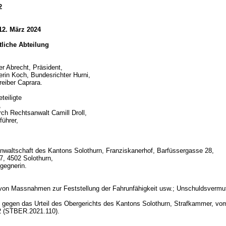
2
12. März 2024
htliche Abteilung
er Abrecht, Präsident,
erin Koch, Bundesrichter Hurni,
reiber Caprara.
teiligte
,
rch Rechtsanwalt Camill Droll,
führer,
nwaltschaft des Kantons Solothurn, Franziskanerhof, Barfüssergasse 28,
7, 4502 Solothurn,
gegnerin.
d
 von Massnahmen zur Feststellung der Fahrunfähigkeit usw.; Unschuldsverm
gegen das Urteil des Obergerichts des Kantons Solothurn, Strafkammer, vo
2 (STBER.2021.110).