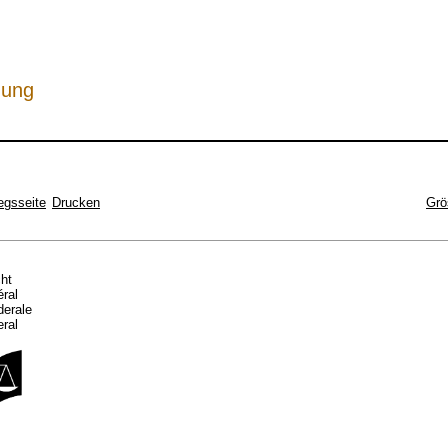
hung
egsseite
Drucken
Grö
cht
éral
ederale
eral