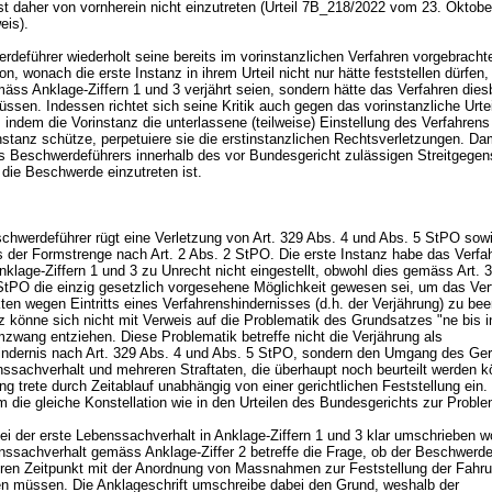
st daher von vornherein nicht einzutreten (Urteil 7B_218/2022 vom 23. Oktobe
weis).
rdeführer wiederholt seine bereits im vorinstanzlichen Verfahren vorgebracht
n, wonach die erste Instanz in ihrem Urteil nicht nur hätte feststellen dürfen,
äss Anklage-Ziffern 1 und 3 verjährt seien, sondern hätte das Verfahren dies
üssen. Indessen richtet sich seine Kritik auch gegen das vorinstanzliche Urte
r, indem die Vorinstanz die unterlassene (teilweise) Einstellung des Verfahrens
nstanz schütze, perpetuiere sie die erstinstanzlichen Rechtsverletzungen. Dam
des Beschwerdeführers innerhalb des vor Bundesgericht zulässigen Streitgegen
 die Beschwerde einzutreten ist.
chwerdeführer rügt eine Verletzung von
Art. 329 Abs. 4 und Abs. 5 StPO
sowi
s der Formstrenge nach
Art. 2 Abs. 2 StPO
. Die erste Instanz habe das Verfa
nklage-Ziffern 1 und 3 zu Unrecht nicht eingestellt, obwohl dies gemäss
Art. 
 StPO
die einzig gesetzlich vorgesehene Möglichkeit gewesen sei, um das Ver
en wegen Eintritts eines Verfahrenshindernisses (d.h. der Verjährung) zu be
z könne sich nicht mit Verweis auf die Problematik des Grundsatzes "ne bis i
zwang entziehen. Diese Problematik betreffe nicht die Verjährung als
indernis nach
Art. 329 Abs. 4 und Abs. 5 StPO
, sondern den Umgang des Ger
ssachverhalt und mehreren Straftaten, die überhaupt noch beurteilt werden k
ng trete durch Zeitablauf unabhängig von einer gerichtlichen Feststellung ein
m die gleiche Konstellation wie in den Urteilen des Bundesgerichts zur Proble
".
ei der erste Lebenssachverhalt in Anklage-Ziffern 1 und 3 klar umschrieben w
nssachverhalt gemäss Anklage-Ziffer 2 betreffe die Frage, ob der Beschwerde
ren Zeitpunkt mit der Anordnung von Massnahmen zur Feststellung der Fahru
en müssen. Die Anklageschrift umschreibe dabei den Grund, weshalb der