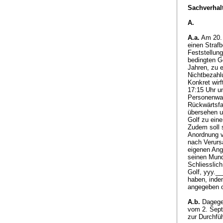
Sachverhalt
A.
A.a.
Am 20. 
einen Straf
Feststellung
bedingten G
Jahren, zu e
Nichtbezahl
Konkret wir
17:15 Uhr un
Personenwa
Rückwärtsfa
übersehen u
Golf zu eine
Zudem soll s
Anordnung v
nach Verurs
eigenen Ang
seinen Mund
Schliesslic
Golf, yyy._
haben, inde
angegeben od
A.b.
Dagegen
vom 2. Sept
zur Durchfü