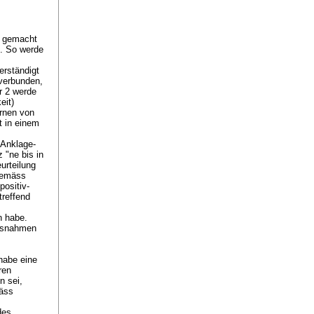
r gemacht
h. So werde
erständigt
 verbunden,
r 2 werde
eit)
ernen von
t in einem
 Anklage-
 "ne bis in
urteilung
 gemäss
positiv-
treffend
n habe.
assnahmen
habe eine
ren
n sei,
mäss
des