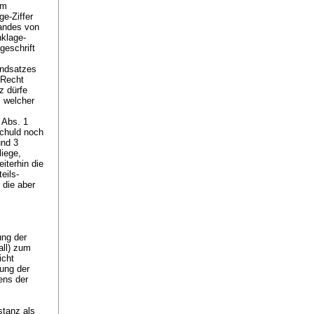
em
ge-Ziffer
tandes von
klage-
geschrift
undsatzes
 Recht
z dürfe
, welcher
 Abs. 1
Schuld noch
und 3
liege,
iterhin die
eils-
 die aber
ung der
all) zum
icht
ung der
tens der
stanz als