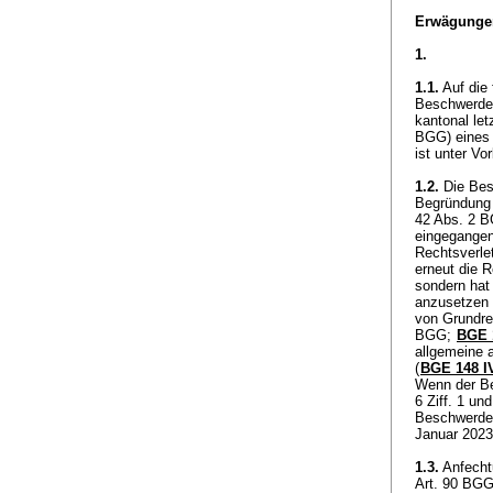
Erwägunge
1.
1.1.
Auf die f
Beschwerde d
kantonal let
BGG
) eines
ist unter V
1.2.
Die Bes
Begründung i
42 Abs. 2 
eingegangen
Rechtsverle
erneut die 
sondern hat 
anzusetzen 
von Grundrec
BGG
;
BGE 
allgemeine a
(
BGE 148 I
Wenn der Be
6 Ziff. 1 u
Beschwerde 
Januar 2023
1.3.
Anfechtu
Art. 90 BG