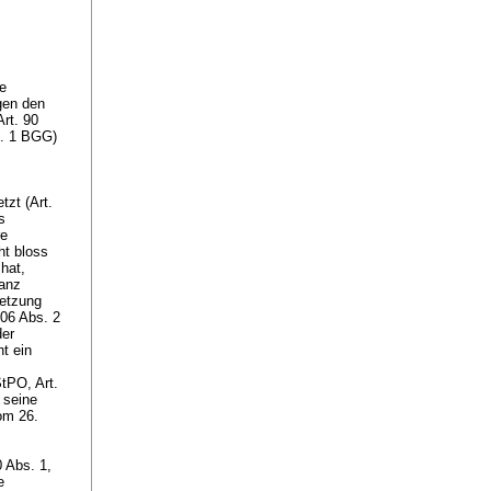
te
egen den
Art. 90
s. 1 BGG
)
tzt (
Art.
s
re
ht bloss
hat,
tanz
letzung
106 Abs. 2
der
t ein
 StPO
,
Art.
f seine
om 26.
0 Abs. 1,
e