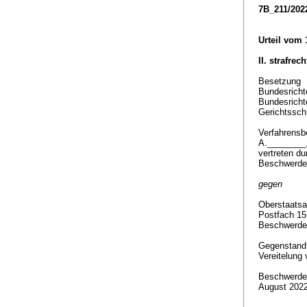
7B_211/202
Urteil vom 
II. strafrec
Besetzung
Bundesricht
Bundesricht
Gerichtssch
Verfahrensbe
A.________
vertreten du
Beschwerde
gegen
Oberstaatsa
Postfach 15
Beschwerde
Gegenstan
Vereitelung
Beschwerde 
August 202