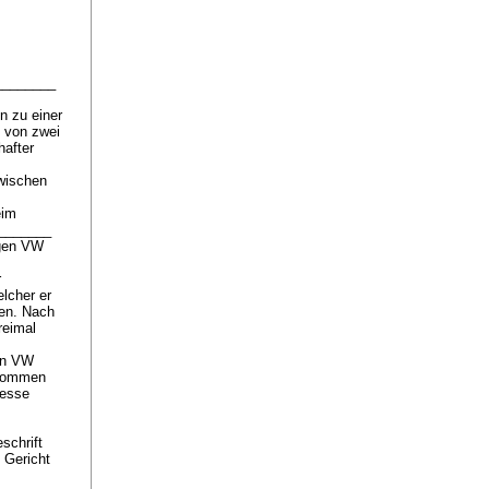
.________
hn zu einer
t von zwei
hafter
zwischen
eim
________
agen VW
r
lcher er
sen. Nach
reimal
gen VW
enommen
resse
schrift
 Gericht