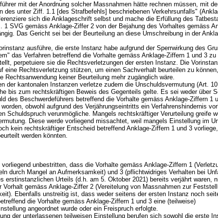
ührer mit der Anordnung solcher Massnahmen hätte rechnen müssen, mit d
 des unter Ziff. 1.1 [des Strafbefehls] beschriebenen Verkehrsunfalls" (Ankla
ferenziere sich die Anklageschrift selbst und mache die Erfüllung des Tatbes
s. 1 SVG
gemäss Anklage-Ziffer 2 von der Bejahung des Vorhaltes gemäss An
ängig. Das Gericht sei bei der Beurteilung an diese Umschreibung in der Ankla
orinstanz ausführe, die erste Instanz habe aufgrund der Sperrwirkung des Gr
dem" das Verfahren betreffend die Vorhalte gemäss Anklage-Ziffern 1 und 3 zu
tellt, perpetuiere sie die Rechtsverletzungen der ersten Instanz. Die Vorinstan
uf eine Rechtsverletzung stützen, um einen Sachverhalt beurteilen zu können
ige Rechtsanwendung keiner Beurteilung mehr zugänglich wäre.
n der kantonalen Instanzen verletze zudem die Unschuldsvermutung (
Art. 10
che bis zum rechtskräftigen Beweis des Gegenteils gelte. Es sei weder über 
ld des Beschwerdeführers betreffend die Vorhalte gemäss Anklage-Ziffern 1 
worden, obwohl aufgrund des Verjährungseintritts ein Verfahrenshindernis vor
n Schuldspruch verunmögliche. Mangels rechtskräftiger Verurteilung greife we
rmutung. Diese werde vorliegend missachtet, weil mangels Einstellung im Urt
och kein rechtskräftiger Entscheid betreffend Anklage-Ziffern 1 und 3 vorliege,
beurteilt werden könnten.
 vorliegend unbestritten, dass die Vorhalte gemäss Anklage-Ziffern 1 (Verletz
eln durch Mangel an Aufmerksamkeit) und 3 (pflichtwidriges Verhalten bei Unf
s erstinstanzlichen Urteils (d.h. am 5. Oktober 2021) bereits verjährt waren, n
r Vorhalt gemäss Anklage-Ziffer 2 (Vereitelung von Massnahmen zur Feststell
eit). Ebenfalls unstreitig ist, dass weder seitens der ersten Instanz noch sei
etreffend die Vorhalte gemäss Anklage-Ziffern 1 und 3 eine (teilweise)
instellung angeordnet wurde oder ein Freispruch erfolgte.
ng der unterlassenen teilweisen Einstellung berufen sich sowohl die erste In