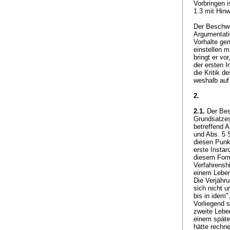
Vorbringen i
1.3 mit Hin
Der Beschwe
Argumentatio
Vorhalte gem
einstellen m
bringt er vo
der ersten I
die Kritik 
weshalb auf
2.
2.1.
Der Bes
Grundsatze
betreffend A
und Abs. 5
diesen Punkt
erste Instan
diesem Form
Verfahrensh
einem Leben
Die Verjähru
sich nicht u
bis in idem
Vorliegend s
zweite Lebe
einem späte
hätte rechn