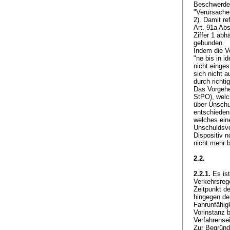
Beschwerdef
"Verursachen
2). Damit re
Art. 91a Ab
Ziffer 1 abh
gebunden.
Indem die V
"ne bis in i
nicht einges
sich nicht a
durch richt
Das Vorgehe
StPO
), wel
über Unschu
entschieden 
welches eine
Unschuldsve
Dispositiv n
nicht mehr 
2.2.
2.2.1.
Es ist
Verkehrsreg
Zeitpunkt de
hingegen de
Fahrunfähigk
Vorinstanz b
Verfahrense
Zur Begründu