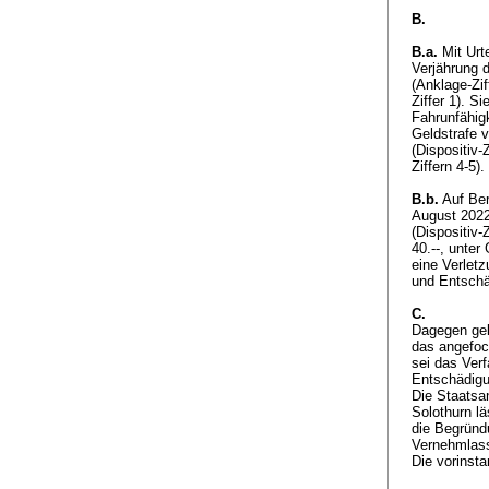
B.
B.a.
Mit Urte
Verjährung 
(Anklage-Zif
Ziffer 1). 
Fahrunfähigk
Geldstrafe 
(Dispositiv-
Ziffern 4-5)
B.b.
Auf Ber
August 2022
(Dispositiv-
40.--, unter
eine Verletz
und Entschä
C.
Dagegen gel
das angefoch
sei das Ver
Entschädig
Die Staatsa
Solothurn l
die Begründ
Vernehmlass
Die vorinst