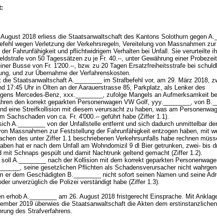
:
August 2018 erliess die Staatsanwaltschaft des Kantons Solothurn gegen A
befehl wegen Verletzung der Verkehrsregeln, Vereitelung von Massnahmen zur
 der Fahrunfähigkeit und pflichtwidrigem Verhalten bei Unfall. Sie verurteilte i
eldstrafe von 50 Tagessätzen zu je Fr. 40.--, unter Gewährung einer Probezei
iner Busse von Fr. 1'200.--, bzw. zu 20 Tagen Ersatzfreiheitsstrafe bei schuld
ung, und zur Übernahme der Verfahrenskosten.
ft die Staatsanwaltschaft A.________ im Strafbefehl vor, am 29. März 2018, 
d 17:45 Uhr in Olten an der Aarauerstrasse 85, Parkplatz, als Lenker des
gens Mercedes-Benz, xxx.________, zufolge Mangels an Aufmerksamkeit b
hren den korrekt geparkten Personenwagen VW Golf, yyy.________, von B.
nd eine Streifkollision mit diesem verursacht zu haben, was am Personenw
m Sachschaden von ca. Fr. 4'000.-- geführt habe (Ziffer 1.1).
ich A.________ von der Unfallstelle entfernt und sich dadurch unmittelbar de
on Massnahmen zur Feststellung der Fahrunfähigkeit entzogen haben, mit we
achen des unter Ziffer 1.1 beschriebenen Verkehrsunfalls habe rechnen müs
aben hat er nach dem Unfall am Wohndomizil 9 dl Bier getrunken, zwei- bis d
 mit Schnaps gespült und damit Nachtrunk geltend gemacht (Ziffer 1.2).
h soll A.________ nach der Kollision mit dem korrekt geparkten Personenwa
_______, seine gesetzlichen Pflichten als Schadensverursacher nicht wahrg
m er dem Geschädigten B.________ nicht sofort seinen Namen und seine Ad
er unverzüglich die Polizei verständigt habe (Ziffer 1.3).
 erhob A.________ am 26. August 2018 fristgerecht Einsprache. Mit Anklage
ember 2019 überwies die Staatsanwaltschaft die Akten dem erstinstanzlichen
hrung des Strafverfahrens.