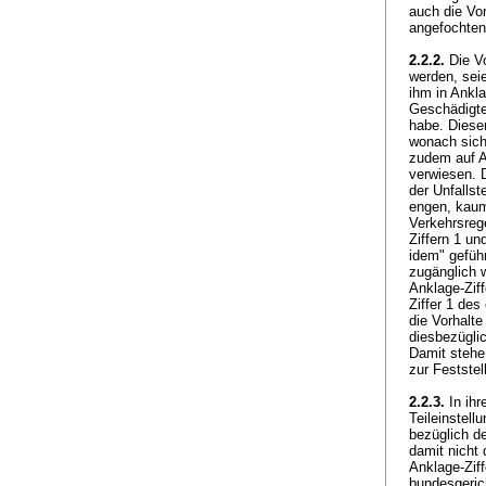
auch die Vor
angefochtene
2.2.2.
Die Vo
werden, sei
ihm in Ankla
Geschädigte
habe. Diese
wonach sich 
zudem auf A
verwiesen. 
der Unfalls
engen, kaum
Verkehrsreg
Ziffern 1 u
idem" gefüh
zugänglich 
Anklage-Ziff
Ziffer 1 des
die Vorhalte
diesbezügli
Damit stehe
zur Feststel
2.2.3.
In ihr
Teileinstell
bezüglich de
damit nicht
Anklage-Ziff
bundesgerich