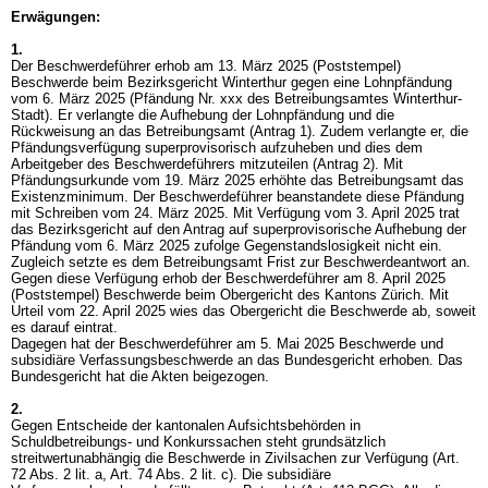
Erwägungen:
1.
Der Beschwerdeführer erhob am 13. März 2025 (Poststempel)
Beschwerde beim Bezirksgericht Winterthur gegen eine Lohnpfändung
vom 6. März 2025 (Pfändung Nr. xxx des Betreibungsamtes Winterthur-
Stadt). Er verlangte die Aufhebung der Lohnpfändung und die
Rückweisung an das Betreibungsamt (Antrag 1). Zudem verlangte er, die
Pfändungsverfügung superprovisorisch aufzuheben und dies dem
Arbeitgeber des Beschwerdeführers mitzuteilen (Antrag 2). Mit
Pfändungsurkunde vom 19. März 2025 erhöhte das Betreibungsamt das
Existenzminimum. Der Beschwerdeführer beanstandete diese Pfändung
mit Schreiben vom 24. März 2025. Mit Verfügung vom 3. April 2025 trat
das Bezirksgericht auf den Antrag auf superprovisorische Aufhebung der
Pfändung vom 6. März 2025 zufolge Gegenstandslosigkeit nicht ein.
Zugleich setzte es dem Betreibungsamt Frist zur Beschwerdeantwort an.
Gegen diese Verfügung erhob der Beschwerdeführer am 8. April 2025
(Poststempel) Beschwerde beim Obergericht des Kantons Zürich. Mit
Urteil vom 22. April 2025 wies das Obergericht die Beschwerde ab, soweit
es darauf eintrat.
Dagegen hat der Beschwerdeführer am 5. Mai 2025 Beschwerde und
subsidiäre Verfassungsbeschwerde an das Bundesgericht erhoben. Das
Bundesgericht hat die Akten beigezogen.
2.
Gegen Entscheide der kantonalen Aufsichtsbehörden in
Schuldbetreibungs- und Konkurssachen steht grundsätzlich
streitwertunabhängig die Beschwerde in Zivilsachen zur Verfügung (Art.
72 Abs. 2 lit. a, Art. 74 Abs. 2 lit. c). Die subsidiäre