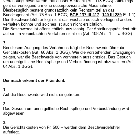
Verfassungsbeschwerde fällt ausser Betracht (
Art. 113 BGG
). Allerdings
geht es vorliegend um eine superprovisorische Massnahme.
Diesbezüglich besteht grundsätzlich kein Rechtsmittel an das
Bundesgericht (
Art. 75 Abs. 1 BGG
;
BGE 137 III 417
;
140 III 289
E. 1.1).
Der Beschwerdeführer legt nicht dar, weshalb es sich vorliegend anders
verhalten könnte und solches ist auch nicht ersichtlich.
Die Beschwerde ist offensichtlich unzulässig. Der Abteilungspräsident tritt
auf sie im vereinfachten Verfahren nicht ein (
Art. 108 Abs. 1 lit. a BGG
).
3.
Bei diesem Ausgang des Verfahrens trägt der Beschwerdeführer die
Gerichtskosten (
Art. 66 Abs. 1 BGG
). Wie die vorstehenden Erwägungen
zeigen, war die Beschwerde von vornherein aussichtslos. Das Gesuch
um unentgeltliche Rechtspflege und Verbeiständung ist abzuweisen (
Art.
64 Abs. 1 BGG
).
Demnach erkennt der Präsident:
1.
Auf die Beschwerde wird nicht eingetreten.
2.
Das Gesuch um unentgeltliche Rechtspflege und Verbeiständung wird
abgewiesen.
3.
Die Gerichtskosten von Fr. 500.-- werden dem Beschwerdeführer
auferlegt.