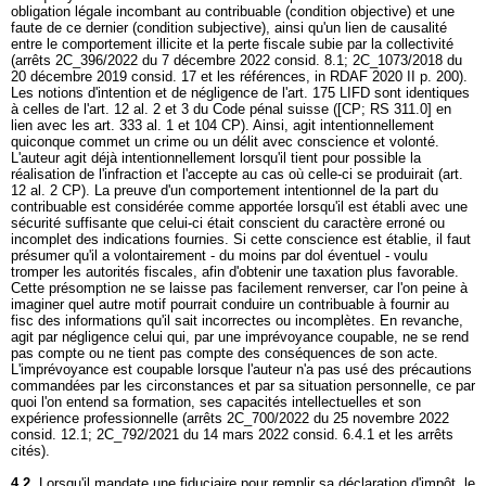
obligation légale incombant au contribuable (condition objective) et une
faute de ce dernier (condition subjective), ainsi qu'un lien de causalité
entre le comportement illicite et la perte fiscale subie par la collectivité
(arrêts 2C_396/2022 du 7 décembre 2022 consid. 8.1; 2C_1073/2018 du
20 décembre 2019 consid. 17 et les références, in RDAF 2020 II p. 200).
Les notions d'intention et de négligence de l'
art. 175 LIFD
sont identiques
à celles de l'art. 12 al. 2 et 3 du Code pénal suisse ([CP; RS 311.0] en
lien avec les
art. 333 al. 1 et 104 CP
). Ainsi, agit intentionnellement
quiconque commet un crime ou un délit avec conscience et volonté.
L'auteur agit déjà intentionnellement lorsqu'il tient pour possible la
réalisation de l'infraction et l'accepte au cas où celle-ci se produirait (
art.
12 al. 2 CP
). La preuve d'un comportement intentionnel de la part du
contribuable est considérée comme apportée lorsqu'il est établi avec une
sécurité suffisante que celui-ci était conscient du caractère erroné ou
incomplet des indications fournies. Si cette conscience est établie, il faut
présumer qu'il a volontairement - du moins par dol éventuel - voulu
tromper les autorités fiscales, afin d'obtenir une taxation plus favorable.
Cette présomption ne se laisse pas facilement renverser, car l'on peine à
imaginer quel autre motif pourrait conduire un contribuable à fournir au
fisc des informations qu'il sait incorrectes ou incomplètes. En revanche,
agit par négligence celui qui, par une imprévoyance coupable, ne se rend
pas compte ou ne tient pas compte des conséquences de son acte.
L'imprévoyance est coupable lorsque l'auteur n'a pas usé des précautions
commandées par les circonstances et par sa situation personnelle, ce par
quoi l'on entend sa formation, ses capacités intellectuelles et son
expérience professionnelle (arrêts 2C_700/2022 du 25 novembre 2022
consid. 12.1; 2C_792/2021 du 14 mars 2022 consid. 6.4.1 et les arrêts
cités).
4.2.
Lorsqu'il mandate une fiduciaire pour remplir sa déclaration d'impôt, le