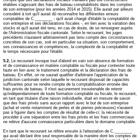
établies s'agissant des frais de bateau comptabilisés dans les comptes
de son entreprise (pour les années 2014 et 2015). Elle aurait par ailleurs
considéré à tort qu'il aurait dû reconnaître les différentes erreurs
comptables de C.________ - qu'il avait chargé d'établir la comptabilité de
son entreprise et ses déclarations fiscales -, en lien avec la variation des
stocks et qu'il aurait été tenu, en cas de doute, de se renseigner auprès
de l'Administration fiscale cantonale. Selon le recourant, les juges
précédents n'auraient arbitrairement pas tenu compte des circonstances
concrètes de son cas, soit en particulier sa situation, son comportement,
ses connaissances et compétences, la complexité de la comptabilité et
le temps nécessaire pour l'établir.
5.2.
Le recourant invoque tout d'abord en vain son absence de formation
et de connaissance en matière comptable ou fiscale pour contester toute
faute en lien avec le traitement comptable et la déclaration des frais de
bateau. En effet, on ne saurait qualifier d'arbitraire l'appréciation de la
juridiction cantonale selon laquelle le recourant disposait de capacités
suffisantes pour se rendre compte de la comptabilisation erronée des
frais privés de bateau. Il n'est aucunement insoutenable de retenir
qu'indépendamment de toute formation comptable ou fiscale, le recourant,
en tant que titulaire d'une raison individuelle, était en mesure de savoir
que des frais privés sans aucun rapport avec le but de son entreprise
(achat et vente notamment de perles et de pierres précieuses) n'avaient
pas à figurer dans les comptes de résultat de celle-ci; la nécessité de
procéder à une séparation entre les frais privés et les frais commerciaux
ne relève d'aucune connaissance particulière dans le domaine comptable.
En tant que le recourant se réfère ensuite à l'attestation de C.________
qui avait déclaré être seul responsable de la manière dont les comptes de