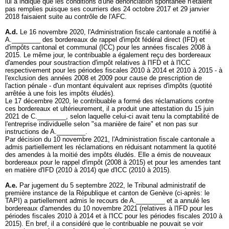
lui a indiqué que les conditions d'une dénonciation spontanée n'étaient
pas remplies puisque ses courriers des 24 octobre 2017 et 29 janvier
2018 faisaient suite au contrôle de l'AFC.
A.d.
Le 16 novembre 2020, l'Administration fiscale cantonale a notifié à
A.________ des bordereaux de rappel d'impôt fédéral direct (IFD) et
d'impôts cantonal et communal (ICC) pour les années fiscales 2008 à
2015. Le même jour, le contribuable a également reçu des bordereaux
d'amendes pour soustraction d'impôt relatives à l'IFD et à l'ICC
respectivement pour les périodes fiscales 2010 à 2014 et 2010 à 2015 - à
l'exclusion des années 2008 et 2009 pour cause de prescription de
l'action pénale - d'un montant équivalent aux reprises d'impôts (quotité
arrêtée à une fois les impôts éludés).
Le 17 décembre 2020, le contribuable a formé des réclamations contre
ces bordereaux et ultérieurement, il a produit une attestation du 15 juin
2021 de C.________, selon laquelle celui-ci avait tenu la comptabilité de
l'entreprise individuelle selon "sa manière de faire" et non pas sur
instructions de A.________.
Par décision du 10 novembre 2021, l'Administration fiscale cantonale a
admis partiellement les réclamations en réduisant notamment la quotité
des amendes à la moitié des impôts éludés. Elle a émis de nouveaux
bordereaux pour le rappel d'impôt (2008 à 2015) et pour les amendes tant
en matière d'IFD (2010 à 2014) que d'ICC (2010 à 2015).
A.e.
Par jugement du 5 septembre 2022, le Tribunal administratif de
première instance de la République et canton de Genève (ci-après: le
TAPI) a partiellement admis le recours de A.________ et a annulé les
bordereaux d'amendes du 10 novembre 2021 (relatives à l'IFD pour les
périodes fiscales 2010 à 2014 et à l'ICC pour les périodes fiscales 2010 à
2015). En bref, il a considéré que le contribuable ne pouvait se voir