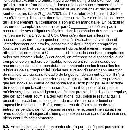
l'entreprise avaient été tenus, il perd de vue qu'il y a dol éventuel - tel
qu'admis par la Cour de justice - lorsque le contribuable concerné ne se
soucie pas du tout du point de savoir si les indications et déclarations
sont correctes (arrêt 2C_1052/2020 du 19 octobre 2021 consid. 3.2.8 et
les références). Il ne peut donc rien tirer en sa faveur de la circonstance
qu'il a entièrement fait confiance à son ancien mandataire. En particulier,
les erreurs comptables commises par C.________ ne libèrent pas le
recourant de ses obligations légales, dont l'approbation des comptes de
l'entreprise (cf.
art. 958 al. 3 CO
). Quoi qu'en dise par ailleurs le
recourant, les erreurs en question, liées à l'évaluation, la variation et
l'amortissement des stocks, concernaient des rubriques comptables
(comptes stock et capital) qui auraient dû particulièrement retenir son
attention, et ce même si C.________ effectuait les écritures comptables
selon ses propres choix. À cet égard, en affirmant ne disposer d'aucune
compétence en matière comptable, le recourant remet en cause de
manière appellatoire les constatations cantonales selon lesquelles les
rubriques de sa comptabilité litigieuses auraient dû retenir son attention
de manière accrue dans le cadre de la gestion de son entreprise. Il n'y a
dès lors pas lieu de s'en écarter sous l'angle de l'arbitraire, en précisant
que les stocks en cause correspondaient à l'actif principal lié à l'activité
du recourant qui faisait commerce notamment de perles et de pierres
précieuses; il ne pouvait ignorer, en faisant preuve de la diligence requise,
que cet actif était soumis à des variations, qui, selon le résultat qu'il a
produit en procédure, influençaient de manière notable le bénéfice
imposable à la hausse. Enfin, compte tenu de l'exploitation de son
entreprise pendant de nombreuses années, le recourant ne saurait nier
avec succès qu'il disposait d'une grande expérience dans l'évaluation des
biens dont il faisait commerce.
5.3.
En définitive, la juridiction cantonale n'a par conséquent pas violé le