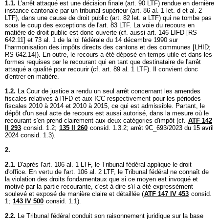
1.1.
L'arrêt attaqué est une décision finale (
art. 90 LTF
) rendue en dernière
instance cantonale par un tribunal supérieur (
art. 86 al. 1 let
. d et al. 2
LTF), dans une cause de droit public (
art. 82 let. a LTF
) qui ne tombe pas
sous le coup des exceptions de l'
art. 83 LTF
. La voie du recours en
matière de droit public est donc ouverte (cf. aussi
art. 146 LIFD
[RS
642.11] et 73 al. 1 de la loi fédérale du 14 décembre 1990 sur
l'harmonisation des impôts directs des cantons et des communes [LHID;
RS 642.14]). En outre, le recours a été déposé en temps utile et dans les
formes requises par le recourant qui en tant que destinataire de l'arrêt
attaqué a qualité pour recourir (cf.
art. 89 al. 1 LTF
). Il convient donc
d'entrer en matière.
1.2.
La Cour de justice a rendu un seul arrêt concernant les amendes
fiscales relatives à l'IFD et aux ICC respectivement pour les périodes
fiscales 2010 à 2014 et 2010 à 2015, ce qui est admissible. Partant, le
dépôt d'un seul acte de recours est aussi autorisé, dans la mesure où le
recourant s'en prend clairement aux deux catégories d'impôt (cf.
ATF 142
II 293
consid. 1.2;
135 II 260
consid. 1.3.2; arrêt 9C_693/2023 du 15 avril
2024 consid. 1.3).
2.
2.1.
D'après l'
art. 106 al. 1 LTF
, le Tribunal fédéral applique le droit
d'office. En vertu de l'
art. 106 al. 2 LTF
, le Tribunal fédéral ne connaît de
la violation des droits fondamentaux que si ce moyen est invoqué et
motivé par la partie recourante, c'est-à-dire s'il a été expressément
soulevé et exposé de manière claire et détaillée (
ATF 147 IV 453
consid.
1;
143 IV 500
consid. 1.1).
2.2.
Le Tribunal fédéral conduit son raisonnement juridique sur la base