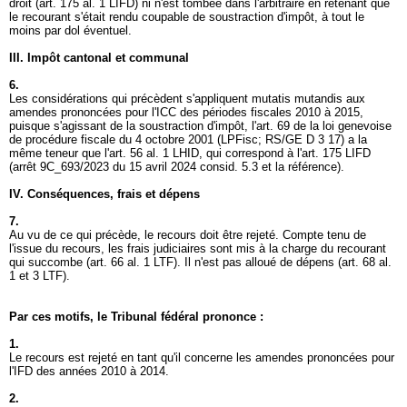
droit (
art. 175 al. 1 LIFD
) ni n'est tombée dans l'arbitraire en retenant que
le recourant s'était rendu coupable de soustraction d'impôt, à tout le
moins par dol éventuel.
III. Impôt cantonal et communal
6.
Les considérations qui précèdent s'appliquent mutatis mutandis aux
amendes prononcées pour l'ICC des périodes fiscales 2010 à 2015,
puisque s'agissant de la soustraction d'impôt, l'art. 69 de la loi genevoise
de procédure fiscale du 4 octobre 2001 (LPFisc; RS/GE D 3 17) a la
même teneur que l'
art. 56 al. 1 LHID
, qui correspond à l'
art. 175 LIFD
(arrêt 9C_693/2023 du 15 avril 2024 consid. 5.3 et la référence).
IV. Conséquences, frais et dépens
7.
Au vu de ce qui précède, le recours doit être rejeté. Compte tenu de
l'issue du recours, les frais judiciaires sont mis à la charge du recourant
qui succombe (
art. 66 al. 1 LTF
). Il n'est pas alloué de dépens (
art. 68 al.
1 et 3 LTF
).
Par ces motifs, le Tribunal fédéral prononce :
1.
Le recours est rejeté en tant qu'il concerne les amendes prononcées pour
l'IFD des années 2010 à 2014.
2.