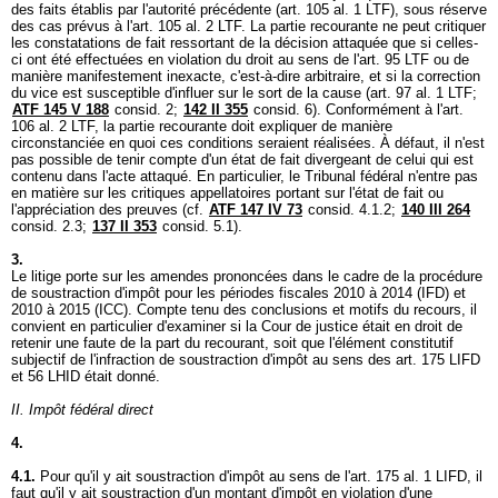
des faits établis par l'autorité précédente (
art. 105 al. 1 LTF
), sous réserve
des cas prévus à l'
art. 105 al. 2 LTF
. La partie recourante ne peut critiquer
les constatations de fait ressortant de la décision attaquée que si celles-
ci ont été effectuées en violation du droit au sens de l'
art. 95 LTF
ou de
manière manifestement inexacte, c'est-à-dire arbitraire, et si la correction
du vice est susceptible d'influer sur le sort de la cause (
art. 97 al. 1 LTF
;
ATF 145 V 188
consid. 2;
142 II 355
consid. 6). Conformément à l'
art.
106 al. 2 LTF
, la partie recourante doit expliquer de manière
circonstanciée en quoi ces conditions seraient réalisées. À défaut, il n'est
pas possible de tenir compte d'un état de fait divergeant de celui qui est
contenu dans l'acte attaqué. En particulier, le Tribunal fédéral n'entre pas
en matière sur les critiques appellatoires portant sur l'état de fait ou
l'appréciation des preuves (cf.
ATF 147 IV 73
consid. 4.1.2;
140 III 264
consid. 2.3;
137 II 353
consid. 5.1).
3.
Le litige porte sur les amendes prononcées dans le cadre de la procédure
de soustraction d'impôt pour les périodes fiscales 2010 à 2014 (IFD) et
2010 à 2015 (ICC). Compte tenu des conclusions et motifs du recours, il
convient en particulier d'examiner si la Cour de justice était en droit de
retenir une faute de la part du recourant, soit que l'élément constitutif
subjectif de l'infraction de soustraction d'impôt au sens des
art. 175 LIFD
et 56 LHID était donné.
II. Impôt fédéral direct
4.
4.1.
Pour qu'il y ait soustraction d'impôt au sens de l'
art. 175 al. 1 LIFD
, il
faut qu'il y ait soustraction d'un montant d'impôt en violation d'une