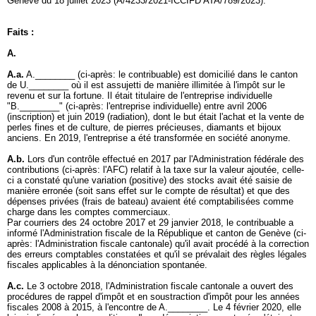
Genève du 18 juillet 2023 (A/4233/2021-ICCIFD ATA/789/2023).
Faits :
A.
A.a.
A.________ (ci-après: le contribuable) est domicilié dans le canton
de U.________ où il est assujetti de manière illimitée à l'impôt sur le
revenu et sur la fortune. Il était titulaire de l'entreprise individuelle
"B.________" (ci-après: l'entreprise individuelle) entre avril 2006
(inscription) et juin 2019 (radiation), dont le but était l'achat et la vente de
perles fines et de culture, de pierres précieuses, diamants et bijoux
anciens. En 2019, l'entreprise a été transformée en société anonyme.
A.b.
Lors d'un contrôle effectué en 2017 par l'Administration fédérale des
contributions (ci-après: l'AFC) relatif à la taxe sur la valeur ajoutée, celle-
ci a constaté qu'une variation (positive) des stocks avait été saisie de
manière erronée (soit sans effet sur le compte de résultat) et que des
dépenses privées (frais de bateau) avaient été comptabilisées comme
charge dans les comptes commerciaux.
Par courriers des 24 octobre 2017 et 29 janvier 2018, le contribuable a
informé l'Administration fiscale de la République et canton de Genève (ci-
après: l'Administration fiscale cantonale) qu'il avait procédé à la correction
des erreurs comptables constatées et qu'il se prévalait des règles légales
fiscales applicables à la dénonciation spontanée.
A.c.
Le 3 octobre 2018, l'Administration fiscale cantonale a ouvert des
procédures de rappel d'impôt et en soustraction d'impôt pour les années
fiscales 2008 à 2015, à l'encontre de A.________. Le 4 février 2020, elle