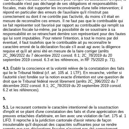
contribuable n'est pas déchargé de ses obligations et responsabilités
fiscales, mais doit supporter les inconvénients d'une telle intervention; il
répond en particulier des erreurs de l'auxiliaire qu'il n'instruit pas
correctement ou dont il ne contrôle pas l'activité, du moins s'il était en
mesure de reconnaître ces erreurs. Il ne faut pas que le contribuable qui
se fait représenter soit favorisé par rapport au contribuable qui remplit sa
déclaration fiscale lui-même, par la possibilité de se soustraire à sa
responsabilité en se retranchant derrière son représentant pour des fautes
qui lui sont imputables. Pour retenir l'intention, à tout le moins par dol
éventuel, il faut toutefois que le contribuable ait pu reconnaître le
caractère erroné de la déclaration fiscale s'il avait agi avec la diligence
requise et qu'il ait ainsi été en mesure de la faire corriger (arrêts
2C_396/2022 du 7 décembre 2022 consid. 8.1; 2C_78/2019 du 20
septembre 2019 consid. 6.3 et les références, in RF 75/2020 p. 71).
4.3.
Établir la conscience et la volonté relève de la constatation des faits
qui lie le Tribunal fédéral (cf.
art. 105 al. 1 LTF
). En revanche, vérifier si
l'autorité s'est fondée sur la notion exacte d'intention est une question de
droit que le Tribunal fédéral revoit librement (arrêts 2C_396/2022 du 7
décembre 2022 consid. 8.1; 2C_78/2019 du 20 septembre 2019 consid.
6.2 et les références).
5.
5.1.
Le recourant conteste le caractère intentionnel de la soustraction
d'impôt et se plaint d'une constatation des faits et d'une appréciation des
preuves entachées d'arbitraire, en lien avec une violation de l'
art. 175 al. 1
LIFD
. Il reproche à la juridiction cantonale d'avoir retenu de façon
insoutenable qu'il disposait des capacités suffisantes pour se rendre
compte que ses déclarations fiscales n'avaient pas été correctement