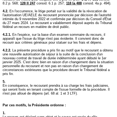
8.2 p. 568;
128 II 247
consid. 6.1 p. 257;
118 Ia 488
consid. 4a p. 494).
4.2.
En l'occurrence, le litige portait sur la validité de la révocation de
l'autorisation UE/AELE du recourant prononcée par décision de l'autorité
intimée du 9 novembre 2022 et confirmée par décision du Conseil d'État
du 27 mars 2024. Le recourant a valablement déposé auprès du Tribunal
fédéral un recours en matière de droit public.
4.2.1.
En l'espèce, sur la base d'un examen sommaire du recours, il
apparaît que l'issue du litige n'est pas évidente. Il convient donc de
recourir aux critères généraux pour statuer sur les frais et dépens.
4.2.2.
La présente procédure a pris fin au motif que le recourant a obtenu
une nouvelle autorisation de séjour à la suite de la conclusion d'un
nouveau contrat de travail de durée indéterminée ayant débuté le 1er
janvier 2025. C'est donc bien en raison d'un changement dans la situation
personnelle du recourant et non pas en raison d'un changement de
circonstances extérieures que la procédure devant le Tribunal fédéral a
pris fin.
5.
En conséquence, le recourant prendra à sa charge les frais judiciaires,
qui seront fixés en tenant compte de l'issue formelle de la procédure. Il
n'est pas alloué de dépens (
art. 68 al. 1 et 3 LTF
).
Par ces motifs, la Présidente ordonne :
1.
Le recours est déclaré sans objet et la cause est rayée du rôle.