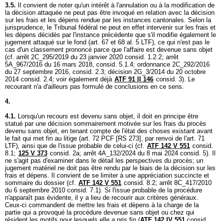
3.5.
Il convient de noter qu'un intérêt à l'annulation ou à la modification de
la décision attaquée ne peut pas être invoqué en relation avec la décision
sur les frais et les dépens rendue par les instances cantonales. Selon la
jurisprudence, le Tribunal fédéral ne peut en effet intervenir sur les frais et
les dépens décidés par l'instance précédente que s'il modifie également le
jugement attaqué sur le fond (
art. 67 et 68 al. 5 LTF
), ce qui n'est pas le
cas d'un classement prononcé parce que l'affaire est devenue sans objet
(cf. arrêt 2C_295/2019 du 23 janvier 2020 consid. 1.2.2; arrêt
5A_967/2016 du 16 mars 2018, consid. 5.1.4; ordonnance 2C_292/2016
du 27 septembre 2016, consid. 2.3; décision 2G_3/2014 du 20 octobre
2014 consid. 2.4; voir également déjà
ATF 91 II 146
consid. 3). Le
recourant n'a d'ailleurs pas formulé de conclusions en ce sens.
4.
4.1.
Lorsqu'un recours est devenu sans objet, il doit en principe être
statué par une décision sommairement motivée sur les frais du procès
devenu sans objet, en tenant compte de l'état des choses existant avant
le fait qui met fin au litige (
art. 72 PCF
[RS 273], par renvoi de l'
art. 71
LTF
), ainsi que de l'issue probable de celui-ci (cf.
ATF 142 V 551
consid.
8.1;
125 V 373
consid. 2a; arrêt 4A_132/2024 du 8 mai 2024 consid. 5). Il
ne s'agit pas d'examiner dans le détail les perspectives du procès; un
jugement matériel ne doit pas être rendu par le biais de la décision sur les
frais et dépens. Il convient de se limiter à une appréciation succincte et
sommaire du dossier (cf.
ATF 142 V 551
consid. 8.2; arrêt 8C_417/2010
du 6 septembre 2010 consid. 7.1). Si l'issue probable de la procédure
n'apparaît pas évidente, il y a lieu de recourir aux critères généraux.
Ceux-ci commandent de mettre les frais et dépens à la charge de la
partie qui a provoqué la procédure devenue sans objet ou chez qui
résident les motifs pour lesquels elle a pris fin (
ATF 142 IV 551
consid.