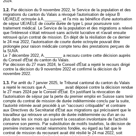
2024.
1.2.
Par décision du 9 novembre 2022, le Service de la population et des
migrations du canton du Valais a révoqué l'autorisation de séjour B
UE/AELE octroyée à A.________ et l'a mis au bénéfice d'une autorisation
de séjour UE/AELE de courte durée de type L pour poursuivre son
traitement médical. Le Service de la population et des migrations a relevé
que l'intéressé s'était retrouvé sans activité lucrative et n'avait ensuite
retrouvé qu'un contrat de mission. En dépit de la résiliation de ce dernier
le 24 mai 2022, l'autorisation de courte durée octroyée pouvait être
prolongée pour raison médicale compte tenu des prestations perçues de
la SUVA.
Le 7 décembre 2022, A.________ a recouru contre cette décision auprès
du Conseil d'État du canton du Valais.
Par décision du 27 mars 2024, le Conseil d'État a rejeté le recours dirigé
contre la décision du 9 novembre 2022 et confirmé la décision du 9
novembre 2022.
1.3.
Par arrêt du 7 janvier 2025, le Tribunal cantonal du canton du Valais
a rejeté le recours que A.________ avait déposé contre la décision rendue
le 27 mars 2024 par le Conseil d'État. En justifiant la révocation de
l'autorisation de séjour par la perte du premier emploi en Suisse sans tenir
compte du contrat de mission de durée indéterminée conclu par la suite,
l'autorité intimée avait procédé à un "raccourci critiquable" et contraire
aux Directives du Secrétariat d'État aux migrations qui précisaient que le
travailleur qui retrouve un emploi de durée indéterminée ou d'un an ou
plus dans les six mois qui suivent la cessation involontaire de l'activité
conserve son permis. Par substitution de motifs toutefois, la décision de
première instance restait néanmoins fondée, eu égard au fait que le
contrat de mission du recourant avait été résilié le 24 mai 2022, soit