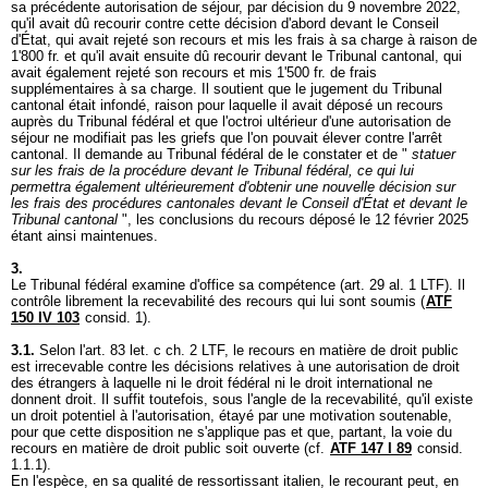
sa précédente autorisation de séjour, par décision du 9 novembre 2022,
qu'il avait dû recourir contre cette décision d'abord devant le Conseil
d'État, qui avait rejeté son recours et mis les frais à sa charge à raison de
1'800 fr. et qu'il avait ensuite dû recourir devant le Tribunal cantonal, qui
avait également rejeté son recours et mis 1'500 fr. de frais
supplémentaires à sa charge. Il soutient que le jugement du Tribunal
cantonal était infondé, raison pour laquelle il avait déposé un recours
auprès du Tribunal fédéral et que l'octroi ultérieur d'une autorisation de
séjour ne modifiait pas les griefs que l'on pouvait élever contre l'arrêt
cantonal. Il demande au Tribunal fédéral de le constater et de "
statuer
sur les frais de la procédure devant le Tribunal fédéral, ce qui lui
permettra également ultérieurement d'obtenir une nouvelle décision sur
les frais des procédures cantonales devant le Conseil d'État et devant le
Tribunal cantonal
", les conclusions du recours déposé le 12 février 2025
étant ainsi maintenues.
3.
Le Tribunal fédéral examine d'office sa compétence (
art. 29 al. 1 LTF
). Il
contrôle librement la recevabilité des recours qui lui sont soumis (
ATF
150 IV 103
consid. 1).
3.1.
Selon l'
art. 83 let
. c ch. 2 LTF, le recours en matière de droit public
est irrecevable contre les décisions relatives à une autorisation de droit
des étrangers à laquelle ni le droit fédéral ni le droit international ne
donnent droit. Il suffit toutefois, sous l'angle de la recevabilité, qu'il existe
un droit potentiel à l'autorisation, étayé par une motivation soutenable,
pour que cette disposition ne s'applique pas et que, partant, la voie du
recours en matière de droit public soit ouverte (cf.
ATF 147 I 89
consid.
1.1.1).
En l'espèce, en sa qualité de ressortissant italien, le recourant peut, en