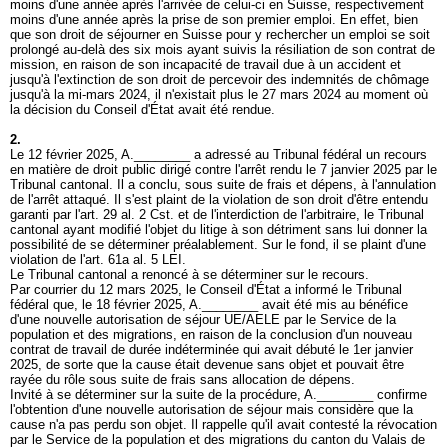
moins d'une année après l'arrivée de celui-ci en Suisse, respectivement
moins d'une année après la prise de son premier emploi. En effet, bien
que son droit de séjourner en Suisse pour y rechercher un emploi se soit
prolongé au-delà des six mois ayant suivis la résiliation de son contrat de
mission, en raison de son incapacité de travail due à un accident et
jusqu'à l'extinction de son droit de percevoir des indemnités de chômage
jusqu'à la mi-mars 2024, il n'existait plus le 27 mars 2024 au moment où
la décision du Conseil d'État avait été rendue.
2.
Le 12 février 2025, A.________ a adressé au Tribunal fédéral un recours
en matière de droit public dirigé contre l'arrêt rendu le 7 janvier 2025 par le
Tribunal cantonal. Il a conclu, sous suite de frais et dépens, à l'annulation
de l'arrêt attaqué. Il s'est plaint de la violation de son droit d'être entendu
garanti par l'
art. 29 al. 2 Cst.
et de l'interdiction de l'arbitraire, le Tribunal
cantonal ayant modifié l'objet du litige à son détriment sans lui donner la
possibilité de se déterminer préalablement. Sur le fond, il se plaint d'une
violation de l'
art. 61a al. 5 LEI
.
Le Tribunal cantonal a renoncé à se déterminer sur le recours.
Par courrier du 12 mars 2025, le Conseil d'État a informé le Tribunal
fédéral que, le 18 février 2025, A.________ avait été mis au bénéfice
d'une nouvelle autorisation de séjour UE/AELE par le Service de la
population et des migrations, en raison de la conclusion d'un nouveau
contrat de travail de durée indéterminée qui avait débuté le 1er janvier
2025, de sorte que la cause était devenue sans objet et pouvait être
rayée du rôle sous suite de frais sans allocation de dépens.
Invité à se déterminer sur la suite de la procédure, A.________ confirme
l'obtention d'une nouvelle autorisation de séjour mais considère que la
cause n'a pas perdu son objet. Il rappelle qu'il avait contesté la révocation
par le Service de la population et des migrations du canton du Valais de