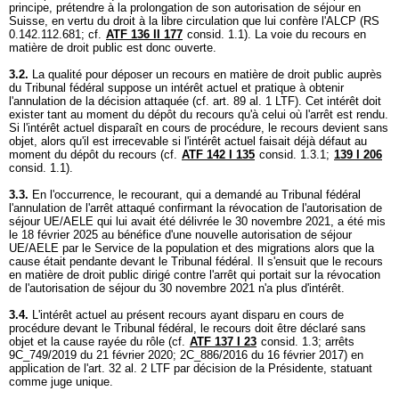
principe, prétendre à la prolongation de son autorisation de séjour en
Suisse, en vertu du droit à la libre circulation que lui confère l'ALCP (RS
0.142.112.681; cf.
ATF 136 II 177
consid. 1.1). La voie du recours en
matière de droit public est donc ouverte.
3.2.
La qualité pour déposer un recours en matière de droit public auprès
du Tribunal fédéral suppose un intérêt actuel et pratique à obtenir
l'annulation de la décision attaquée (cf.
art. 89 al. 1 LTF
). Cet intérêt doit
exister tant au moment du dépôt du recours qu'à celui où l'arrêt est rendu.
Si l'intérêt actuel disparaît en cours de procédure, le recours devient sans
objet, alors qu'il est irrecevable si l'intérêt actuel faisait déjà défaut au
moment du dépôt du recours (cf.
ATF 142 I 135
consid. 1.3.1;
139 I 206
consid. 1.1).
3.3.
En l'occurrence, le recourant, qui a demandé au Tribunal fédéral
l'annulation de l'arrêt attaqué confirmant la révocation de l'autorisation de
séjour UE/AELE qui lui avait été délivrée le 30 novembre 2021, a été mis
le 18 février 2025 au bénéfice d'une nouvelle autorisation de séjour
UE/AELE par le Service de la population et des migrations alors que la
cause était pendante devant le Tribunal fédéral. Il s'ensuit que le recours
en matière de droit public dirigé contre l'arrêt qui portait sur la révocation
de l'autorisation de séjour du 30 novembre 2021 n'a plus d'intérêt.
3.4.
L'intérêt actuel au présent recours ayant disparu en cours de
procédure devant le Tribunal fédéral, le recours doit être déclaré sans
objet et la cause rayée du rôle (cf.
ATF 137 I 23
consid. 1.3; arrêts
9C_749/2019 du 21 février 2020; 2C_886/2016 du 16 février 2017) en
application de l'
art. 32 al. 2 LTF
par décision de la Présidente, statuant
comme juge unique.