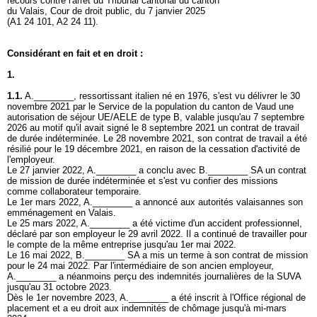
recours contre l'arrêt du Tribunal cantonal du canton
du Valais, Cour de droit public, du 7 janvier 2025
(A1 24 101, A2 24 11).
Considérant en fait et en droit :
1.
1.1.
A.________, ressortissant italien né en 1976, s'est vu délivrer le 30
novembre 2021 par le Service de la population du canton de Vaud une
autorisation de séjour UE/AELE de type B, valable jusqu'au 7 septembre
2026 au motif qu'il avait signé le 8 septembre 2021 un contrat de travail
de durée indéterminée. Le 28 novembre 2021, son contrat de travail a été
résilié pour le 19 décembre 2021, en raison de la cessation d'activité de
l'employeur.
Le 27 janvier 2022, A.________ a conclu avec B.________ SA un contrat
de mission de durée indéterminée et s'est vu confier des missions
comme collaborateur temporaire.
Le 1er mars 2022, A.________ a annoncé aux autorités valaisannes son
emménagement en Valais.
Le 25 mars 2022, A.________ a été victime d'un accident professionnel,
déclaré par son employeur le 29 avril 2022. Il a continué de travailler pour
le compte de la même entreprise jusqu'au 1er mai 2022.
Le 16 mai 2022, B.________ SA a mis un terme à son contrat de mission
pour le 24 mai 2022. Par l'intermédiaire de son ancien employeur,
A.________ a néanmoins perçu des indemnités journalières de la SUVA
jusqu'au 31 octobre 2023.
Dès le 1er novembre 2023, A.________ a été inscrit à l'Office régional de
placement et a eu droit aux indemnités de chômage jusqu'à mi-mars