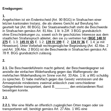
Erwägungen:
1.
Angefochten ist ein Endentscheid (
Art. 90 BGG
) in Strafsachen einer
letzten kantonalen Instanz, die als oberes Gericht auf Berufung hin
geurteilt hat (
Art. 80 BGG
). Der Staatsanwaltschaft steht die Beschwerde
in Strafsachen gemäss Art. 81 Abs. 1 lit. b Ziff. 3 BGG grundsätzlich
ohne Einschränkungen zu, soweit sich ihr geschütztes Interesse aus dem
staatlichen Strafanspruch ableitet, den sie zu vertreten hat (
BGE 148 IV
275
E. 1.3;
145 IV 65
E. 1.2;
139 IV 199
E. 2;
134 IV 36
E. 1.4; je mit
Hinweisen). Unter Vorbehalt rechtsgenüglicher Begründung (
Art. 42 Abs. 2
und
Art. 106 Abs. 2 BGG
) ist die Beschwerde in Strafsachen gemäss
Art.
78 ff. BGG
grundsätzlich zulässig.
2.
2.1.
Die Beschwerdeführerin macht geltend, der Beschwerdegegner sei
anstelle der einfachen Widerhandlung gegen das Waffengesetz der
mehrfachen Widerhandlung im Sinne von
Art. 33 Abs. 1 lit. a WG
schuldig
zu sprechen. Er habe mehrfach gegen das Gesetz verstossen und die
Armeepistole mindestens zweimal anlässlich zwei verschiedener
Gelegenheiten transportiert, damit B.________ den entstandenen Rost
beseitigen konnte.
2.2.
2.2.1.
Wer eine Waffe an öffentlich zugänglichen Orten tragen oder sie
transportieren will, benötigt gemäss
Art. 27 Abs. 1 WG
eine