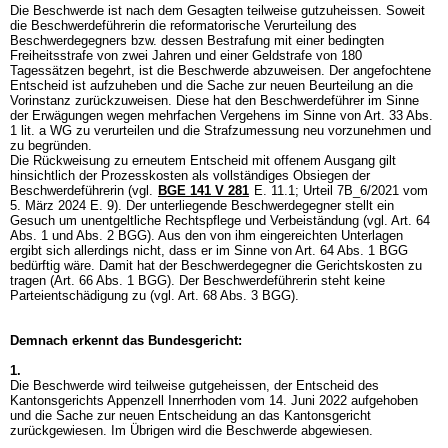
Die Beschwerde ist nach dem Gesagten teilweise gutzuheissen. Soweit
die Beschwerdeführerin die reformatorische Verurteilung des
Beschwerdegegners bzw. dessen Bestrafung mit einer bedingten
Freiheitsstrafe von zwei Jahren und einer Geldstrafe von 180
Tagessätzen begehrt, ist die Beschwerde abzuweisen. Der angefochtene
Entscheid ist aufzuheben und die Sache zur neuen Beurteilung an die
Vorinstanz zurückzuweisen. Diese hat den Beschwerdeführer im Sinne
der Erwägungen wegen mehrfachen Vergehens im Sinne von
Art. 33 Abs.
1 lit. a WG
zu verurteilen und die Strafzumessung neu vorzunehmen und
zu begründen.
Die Rückweisung zu erneutem Entscheid mit offenem Ausgang gilt
hinsichtlich der Prozesskosten als vollständiges Obsiegen der
Beschwerdeführerin (vgl.
BGE 141 V 281
E. 11.1; Urteil 7B_6/2021 vom
5. März 2024 E. 9). Der unterliegende Beschwerdegegner stellt ein
Gesuch um unentgeltliche Rechtspflege und Verbeiständung (vgl.
Art. 64
Abs. 1 und Abs. 2 BGG
). Aus den von ihm eingereichten Unterlagen
ergibt sich allerdings nicht, dass er im Sinne von
Art. 64 Abs. 1 BGG
bedürftig wäre. Damit hat der Beschwerdegegner die Gerichtskosten zu
tragen (
Art. 66 Abs. 1 BGG
). Der Beschwerdeführerin steht keine
Parteientschädigung zu (vgl.
Art. 68 Abs. 3 BGG
).
Demnach erkennt das Bundesgericht:
1.
Die Beschwerde wird teilweise gutgeheissen, der Entscheid des
Kantonsgerichts Appenzell Innerrhoden vom 14. Juni 2022 aufgehoben
und die Sache zur neuen Entscheidung an das Kantonsgericht
zurückgewiesen. Im Übrigen wird die Beschwerde abgewiesen.