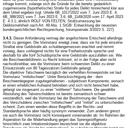
infrage kommt, solange sich die Gründe für die bereits gedanklich
zugemessene (hypothetische) Strafe für jedes Delikt hinreichend klar aus
dem Urteil ergeben (vgl. Urteile 6B_1017/2022 vom 7. Juni 2023 E. 4;
6B_388/2021 vom 7. Juni 2023 E. 3.6; 6B_1149/2020 vom 17. April 2023
E. 4.3.1; ähnlich ROLF VON FELTEN, Strafzumessung bei
Deliktsmehrheit nach
Art. 49 Abs. 1 StGB
: Entwicklung der neuesten
bundesgerichtlichen Rechtsprechung, forumpoenale 3/2023 S. 227).
3.4.3.
Dieser Anforderung vermag der angefochtene Entscheid allerdings
nicht zu genügen. Die Vorinstanz erwägt zwar, dass sie für jede einzelne
Straftat eine Geldstrafe als schuldangemessen erachtet und nimmt
vorweg, dass vorliegend nichts für eine Freiheitsstrafe spreche und
deshalb für alle fünf Schuldsprüche eine Geldstrafe auszufällen sei. Wie
die Beschwerdeführerin zu Recht kritisiert, ist in der Folge aber nicht
nachvollziehbar, wie die Vorinstanz beim schwersten Delikt zu einer
Einsatzstrafe von 80 Tagessätzen Geldstrafe gelangt.
Die objektive Tatschwere bezüglich der verhehlten Armeepistole sei laut
Vorinstanz "mittelschwer". Unter Berücksichtigung der - dem
Beschwerdegegner zugutegehaltenen - subjektiven Komponente, wonach
er einen erheblichen Aufwand betrieben und sich nicht bereichert habe,
gelangt sie insgesamt zu einer "mittleren" Tatschwere. Die gewählte
Abstufung des Tatverschuldens ist bereits semantisch schwer
verständlich, weil die Vorinstanz bei der Bestimmung der Tatschwere und
des Verschuldens zwischen "mittelschwer" und "mittel" zu unterscheiden
scheint. Zum einen werden diese Begriffe in der Rechts- und
Standardsprache aber häufig synonym verwendet. Zum anderen grenzt
sie auch die Vorinstanz nicht konsequent voneinander ab: Im Rahmen der
Asperation für die Widerhandlung gegen das Sprengstoffgesetz
hinsichtlich zwei Irritationskörpern bezeichnet sie die objektive