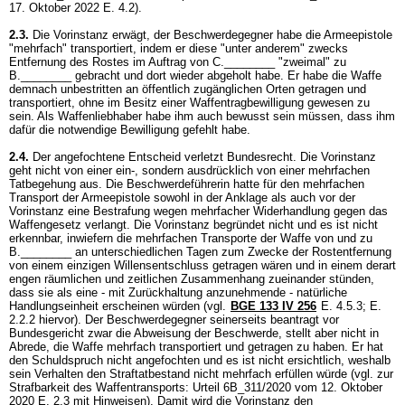
17. Oktober 2022 E. 4.2).
2.3.
Die Vorinstanz erwägt, der Beschwerdegegner habe die Armeepistole
"mehrfach" transportiert, indem er diese "unter anderem" zwecks
Entfernung des Rostes im Auftrag von C.________ "zweimal" zu
B.________ gebracht und dort wieder abgeholt habe. Er habe die Waffe
demnach unbestritten an öffentlich zugänglichen Orten getragen und
transportiert, ohne im Besitz einer Waffentragbewilligung gewesen zu
sein. Als Waffenliebhaber habe ihm auch bewusst sein müssen, dass ihm
dafür die notwendige Bewilligung gefehlt habe.
2.4.
Der angefochtene Entscheid verletzt Bundesrecht. Die Vorinstanz
geht nicht von einer ein-, sondern ausdrücklich von einer mehrfachen
Tatbegehung aus. Die Beschwerdeführerin hatte für den mehrfachen
Transport der Armeepistole sowohl in der Anklage als auch vor der
Vorinstanz eine Bestrafung wegen mehrfacher Widerhandlung gegen das
Waffengesetz verlangt. Die Vorinstanz begründet nicht und es ist nicht
erkennbar, inwiefern die mehrfachen Transporte der Waffe von und zu
B.________ an unterschiedlichen Tagen zum Zwecke der Rostentfernung
von einem einzigen Willensentschluss getragen wären und in einem derart
engen räumlichen und zeitlichen Zusammenhang zueinander stünden,
dass sie als eine - mit Zurückhaltung anzunehmende - natürliche
Handlungseinheit erscheinen würden (vgl.
BGE 133 IV 256
E. 4.5.3; E.
2.2.2 hiervor). Der Beschwerdegegner seinerseits beantragt vor
Bundesgericht zwar die Abweisung der Beschwerde, stellt aber nicht in
Abrede, die Waffe mehrfach transportiert und getragen zu haben. Er hat
den Schuldspruch nicht angefochten und es ist nicht ersichtlich, weshalb
sein Verhalten den Straftatbestand nicht mehrfach erfüllen würde (vgl. zur
Strafbarkeit des Waffentransports: Urteil 6B_311/2020 vom 12. Oktober
2020 E. 2.3 mit Hinweisen). Damit wird die Vorinstanz den