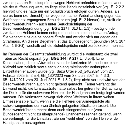
zwei separaten Schuldsprüche wegen Hehlerei anfechten müssen, wenn
sie der Auffassung wäre, es liege eine Handlungseinheit vor (vgl. E. 2.2.2
hiervor) und es hätte nur ein Schuldspruch erfolgen dürfen. Anders, als
sie es beim (zu Unrecht) nur wegen einfacher Widerhandlung gegen das
Waffengesetz ergangenen Schuldspruch (vgl. E. 2 hiervor) tut, stellt die
Beschwerdeführerin - auch unter Berücksichtigung der
Beschwerdebegründung (vgl.
BGE 137 II 313
E. 1.3) - bezüglich der
zweifachen Hehlerei keinen entsprechenden hinreichend klaren Antrag.
Sie verlangt einzig eine höhere Strafe und wendet sich nur gegen das
Strafmass. An dieses Begehren ist das Bundesgericht gebunden (
Art. 107
Abs. 1 BGG
), weshalb auf die Schuldsprüche nicht zurückzukommen ist.
Im Rahmen der Gesamtstrafenbildung würdigt die Vorinstanz die zwei
Taten zu Recht separat (vgl.
BGE 144 IV 217
E. 3.5.4). Eine
Konstellation, die ein Abweichen von der konkreten Methode bei einer
Vielzahl von zeitlich sowie sachlich eng miteinander verknüpften
Einzeltaten erlauben würde (vgl. dazu Urteile 6B_246/2024 vom 27.
Februar 2025 E. 2.5.4; 6B_180/2023 vom 27. Juni 2024 E. 4.3.3;
6B_141/2021 vom 23. Juni 2021 E. 1.3.2), liegt nicht vor und wird von der
Beschwerdeführerin auch nicht geltend gemacht. Ferner verfängt der
Einwand nicht, die Einsatzstrafe hätte selbst bei getrennter Betrachtung
der Delikte für die schwerere Hehlerei der Handgranaten festgelegt werden
müssen. Die Vorinstanz bewegt sich ohne Weiteres in ihrem weiten
Ermessensspielraum, wenn sie die Hehlerei der Armeepistole als
schwerwiegendere der zwei ähnlich gelagerten Straftaten taxiert. Die
Beschwerdeführerin macht denn auch sinngemäss nur (vom
Bundesgericht nicht zu überprüfende) Unangemessenheit geltend, wenn
sie vorbringt, für die Einsatzstrafe sei "wohl eher" von der Hehlerei der
Handgranate auszugehen.