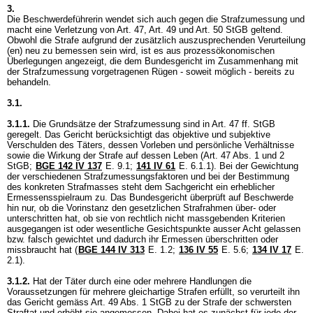
3.
Die Beschwerdeführerin wendet sich auch gegen die Strafzumessung und
macht eine Verletzung von
Art. 47,
Art. 49 und
Art. 50 StGB
geltend.
Obwohl die Strafe aufgrund der zusätzlich auszusprechenden Verurteilung
(en) neu zu bemessen sein wird, ist es aus prozessökonomischen
Überlegungen angezeigt, die dem Bundesgericht im Zusammenhang mit
der Strafzumessung vorgetragenen Rügen - soweit möglich - bereits zu
behandeln.
3.1.
3.1.1.
Die Grundsätze der Strafzumessung sind in
Art. 47 ff. StGB
geregelt. Das Gericht berücksichtigt das objektive und subjektive
Verschulden des Täters, dessen Vorleben und persönliche Verhältnisse
sowie die Wirkung der Strafe auf dessen Leben (
Art. 47 Abs. 1 und 2
StGB
;
BGE 142 IV 137
E. 9.1;
141 IV 61
E. 6.1.1). Bei der Gewichtung
der verschiedenen Strafzumessungsfaktoren und bei der Bestimmung
des konkreten Strafmasses steht dem Sachgericht ein erheblicher
Ermessensspielraum zu. Das Bundesgericht überprüft auf Beschwerde
hin nur, ob die Vorinstanz den gesetzlichen Strafrahmen über- oder
unterschritten hat, ob sie von rechtlich nicht massgebenden Kriterien
ausgegangen ist oder wesentliche Gesichtspunkte ausser Acht gelassen
bzw. falsch gewichtet und dadurch ihr Ermessen überschritten oder
missbraucht hat (
BGE 144 IV 313
E. 1.2;
136 IV 55
E. 5.6;
134 IV 17
E.
2.1).
3.1.2.
Hat der Täter durch eine oder mehrere Handlungen die
Voraussetzungen für mehrere gleichartige Strafen erfüllt, so verurteilt ihn
das Gericht gemäss
Art. 49 Abs. 1 StGB
zu der Strafe der schwersten
Straftat und erhöht sie angemessen. Dabei hat es zunächst für jede der