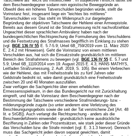
Tatschwere als "leicht bis mittelschwer". In subjektiver Hinsicht lastet sie
dem Beschwerdegegner sodann rein egoistische Beweggründe an.
Obwohl dies ein höheres Tatverschulden begründen würde, stellt die
Vorinstanz fest, insgesamt liege ein "leichtes bis mittleres"
Tatverschulden vor. Das steht im Widerspruch zur dargelegten
Begründung der objektiven Tatschwere der Hehlerei einer Armeepistole.
Bereits aus diesem Grund ist die Strafzumessung nicht nachvollziehbar.
Ungeachtet dieser sprachlichen Ambivalenz haben nach der
bundesgerichtlichen Rechtsprechung die Formulierung des Verschuldens
und die Festsetzung des Strafmasses begrifflich im Einklang zu stehen
(vgl.
BGE 136 IV 55
E. 5.7-5.9; Urteil 6B_759/2019 vom 11. März 2020
E. 2.4.2 mit Hinweisen). Geht die Vorinstanz von einem mittleren
Verschulden aus, hat sich die Einsatzstrafe grundsätzlich im mittleren
Bereich des Strafrahmens zu bewegen (vgl.
BGE 136 IV 55
E. 5.7 und
5.9; Urteil 6B_1110/2014 vom 19. August 2015 E. 4.3; HANS MATHYS,
Leitfaden Strafzumessung, 2. Aufl. 2019, S. 105). Bei einem Verbrechen
wie der Hehlerei, das mit Freiheitsstrafe bis zu fünf Jahren oder
Geldstrafe bedroht ist, wäre damit grundsätzlich eine Freiheitsstrafe
zwischen 20 und 40 Monaten auszufällen.
Zwar verfügen die Sachgerichte über einen erheblichen
Ermessensspielraum, in den das Bundesgericht nur mit Zurückhaltung
eingreift, und hält die Vorinstanz dem Beschwerdegegner nach der
Bestimmung der Tatschwere verschiedene Strafminderungs- bzw. -
milderungsgründe zugute (so unter anderem eine Verletzung des
Beschleunigungsgebots sowie die seit der Tat verstrichene Zeit [
Art. 48
lit. e StGB
]). Auch verlangt die Rechtsprechung - anders als die
Beschwerdeführerin einwendet - grundsätzlich keine ausdrückliche
Bezifferung in Zahlen oder Prozentsätzen, wie stark jeder dieser Gründe
das Verschulden bzw. die Strafe mindert (vgl. E. 3.1.3 hiervor). Dennoch
muss das Sachgericht jeden davon separat gewichten, damit