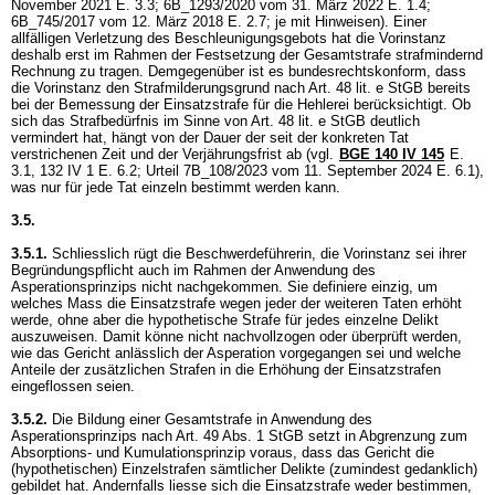
November 2021 E. 3.3; 6B_1293/2020 vom 31. März 2022 E. 1.4;
6B_745/2017 vom 12. März 2018 E. 2.7; je mit Hinweisen). Einer
allfälligen Verletzung des Beschleunigungsgebots hat die Vorinstanz
deshalb erst im Rahmen der Festsetzung der Gesamtstrafe strafmindernd
Rechnung zu tragen. Demgegenüber ist es bundesrechtskonform, dass
die Vorinstanz den Strafmilderungsgrund nach
Art. 48 lit. e StGB
bereits
bei der Bemessung der Einsatzstrafe für die Hehlerei berücksichtigt. Ob
sich das Strafbedürfnis im Sinne von
Art. 48 lit. e StGB
deutlich
vermindert hat, hängt von der Dauer der seit der konkreten Tat
verstrichenen Zeit und der Verjährungsfrist ab (vgl.
BGE 140 IV 145
E.
3.1, 132 IV 1 E. 6.2; Urteil 7B_108/2023 vom 11. September 2024 E. 6.1),
was nur für jede Tat einzeln bestimmt werden kann.
3.5.
3.5.1.
Schliesslich rügt die Beschwerdeführerin, die Vorinstanz sei ihrer
Begründungspflicht auch im Rahmen der Anwendung des
Asperationsprinzips nicht nachgekommen. Sie definiere einzig, um
welches Mass die Einsatzstrafe wegen jeder der weiteren Taten erhöht
werde, ohne aber die hypothetische Strafe für jedes einzelne Delikt
auszuweisen. Damit könne nicht nachvollzogen oder überprüft werden,
wie das Gericht anlässlich der Asperation vorgegangen sei und welche
Anteile der zusätzlichen Strafen in die Erhöhung der Einsatzstrafen
eingeflossen seien.
3.5.2.
Die Bildung einer Gesamtstrafe in Anwendung des
Asperationsprinzips nach
Art. 49 Abs. 1 StGB
setzt in Abgrenzung zum
Absorptions- und Kumulationsprinzip voraus, dass das Gericht die
(hypothetischen) Einzelstrafen sämtlicher Delikte (zumindest gedanklich)
gebildet hat. Andernfalls liesse sich die Einsatzstrafe weder bestimmen,