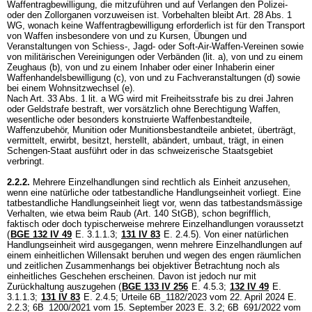
Waffentragbewilligung, die mitzuführen und auf Verlangen den Polizei-
oder den Zollorganen vorzuweisen ist. Vorbehalten bleibt
Art. 28 Abs. 1
WG
, wonach keine Waffentragbewilligung erforderlich ist für den Transport
von Waffen insbesondere von und zu Kursen, Übungen und
Veranstaltungen von Schiess-, Jagd- oder Soft-Air-Waffen-Vereinen sowie
von militärischen Vereinigungen oder Verbänden (lit. a), von und zu einem
Zeughaus (b), von und zu einem Inhaber oder einer Inhaberin einer
Waffenhandelsbewilligung (c), von und zu Fachveranstaltungen (d) sowie
bei einem Wohnsitzwechsel (e).
Nach
Art. 33 Abs. 1 lit. a WG
wird mit Freiheitsstrafe bis zu drei Jahren
oder Geldstrafe bestraft, wer vorsätzlich ohne Berechtigung Waffen,
wesentliche oder besonders konstruierte Waffenbestandteile,
Waffenzubehör, Munition oder Munitionsbestandteile anbietet, überträgt,
vermittelt, erwirbt, besitzt, herstellt, abändert, umbaut, trägt, in einen
Schengen-Staat ausführt oder in das schweizerische Staatsgebiet
verbringt.
2.2.2.
Mehrere Einzelhandlungen sind rechtlich als Einheit anzusehen,
wenn eine natürliche oder tatbestandliche Handlungseinheit vorliegt. Eine
tatbestandliche Handlungseinheit liegt vor, wenn das tatbestandsmässige
Verhalten, wie etwa beim Raub (
Art. 140 StGB
), schon begrifflich,
faktisch oder doch typischerweise mehrere Einzelhandlungen voraussetzt
(
BGE 132 IV 49
E. 3.1.1.3;
131 IV 83
E. 2.4.5). Von einer natürlichen
Handlungseinheit wird ausgegangen, wenn mehrere Einzelhandlungen auf
einem einheitlichen Willensakt beruhen und wegen des engen räumlichen
und zeitlichen Zusammenhangs bei objektiver Betrachtung noch als
einheitliches Geschehen erscheinen. Davon ist jedoch nur mit
Zurückhaltung auszugehen (
BGE 133 IV 256
E. 4.5.3;
132 IV 49
E.
3.1.1.3;
131 IV 83
E. 2.4.5; Urteile 6B_1182/2023 vom 22. April 2024 E.
2.2.3; 6B_1200/2021 vom 15. September 2023 E. 3.2; 6B_691/2022 vom