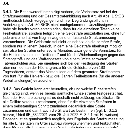
3.4.
3.4.1.
Die Beschwerdeführerin rügt sodann, die Vorinstanz sei bei der
Strafzumessung und der Gesamtstrafenbildung nach
Art. 49 Abs. 1 StGB
methodisch falsch vorgegangen und ihrer Begründungspflicht in
Verletzung von
Art. 50 StGB
nicht nachgekommen. Unzulässigerweise
habe sie bereits vorab entschieden, dass für die einzelnen Taten keine
Freiheitsstrafe, sondern lediglich eine Geldstrafe auszufällen sei, ohne für
jede einzelne Tat von Beginn weg eine umfassende Strafzumessung
vorzunehmen. Die Geldstrafe sei nicht grundsätzlich die primäre Strafe,
sondern nur in jenem Bereich, in dem eine Geldstrafe überhaupt möglich
sei, also bei Strafen unter sechs Monaten. Zwar gehe die Vorinstanz für
die Hehlerei von einem "mittleren" und für die Widerhandlungen gegen das
Sprengstoff- und das Waffengesetz von einem "mittelschweren"
Tatverschulden aus. Sie orientiere sich bei der Festlegung der Strafen
aber nur noch an der Höchstgrenze für die Geldstrafe von 180
Tagessätzen, anstatt das Verschulden auf dem gesamten Strafrahmen
von fünf (für die Hehlerei) bzw. drei Jahren Freiheitsstrafe (für die anderen
Widerhandlungen) einzuordnen.
3.4.2.
Das Gericht kann erst beurteilen, ob und welche Einzelstrafen
gleichartig sind, wenn es bereits sämtliche Einzelstrafen festgesetzt hat.
Nach der Rechtsprechung ist es deshalb nicht zulässig, die Strafart für
alle Delikte vorab zu bestimmen, ohne für die einzelnen Straftaten in
einem selbständigen Schritt zumindest gedanklich eine Strafe
zuzumessen und damit auch die Strafart zu bestimmen (vgl. E. 3.1.2
hiervor; Urteil 6B_382/2021 vom 25. Juli 2022 E. 3.2.1 mit Hinweisen).
Dagegen ist es grundsätzlich möglich, das Ergebnis der Strafzumessung
für alle Einzeltaten im Urteilsaufbau vorwegzunehmen und festzuhalten,
dass für jede Straftat einzig eine Geldstrafe (oder eine Freiheitsstrafe)