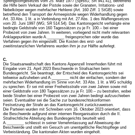
Sprengstoffgesetzes vom 25. März 1977 (SprstG; SR 941.41), betreffend
die Hilfe beim Verkauf der Pistole sowie der Granaten, Irritations- und
Nebelkörper wegen mehrfacher Hehlerei (
Art. 160 Ziff. 1 StGB
) sowie
betreffend den Transport der Armeepistole wegen Widerhandlung gegen
Art. 33 Abs. 1 lit. a in Verbindung mit Art. 27 Abs. 1 des Waffengesetzes
vom 20. Juni 1997 (WG; SR 514.54). Das Kantonsgericht verhängte eine
bedingte Geldstrafe von 160 Tagessätzen zu je Fr. 100.-- bei einer
Probezeit von zwei Jahren. In weiteren, vorliegend nicht mehr relevanten
Anklagepunkten wurde A.________ freigesprochen oder wurde das
Verfahren gegen ihn eingestellt. Die Kosten des erst- und
zweitinstanzlichen Verfahrens wurden ihm je zur Hälfte auferlegt.
C.
Die Staatsanwaltschaft des Kantons Appenzell Innerrhoden führt mit
Eingabe vom 21. April 2023 Beschwerde in Strafsachen beim
Bundesgericht. Sie beantragt, der Entscheid des Kantonsgerichts sei
teilweise aufzuheben und A.________ nicht der einfachen, sondern der
mehrfachen Widerhandlung im Sinne von
Art. 33 Abs. 1 lit. a WG
schuldig
zu sprechen. Er sei mit einer Freiheitsstrafe von zwei Jahren sowie mit
einer Geldstrafe von 180 Tagessätzen zu je Fr. 100.-- zu bestrafen, wobei
beide Strafen bei einer Probezeit von zwei Jahren bedingt aufzuschieben
seien. Eventualiter sei die Sache zur bundesrechtskonformen
Festsetzung der Strafe an das Kantonsgericht zurückzuweisen.
Die Parteien wurden mit Schreiben vom 16. Oktober 2023 orientiert, dass
die Beschwerde aufgrund einer internen Reorganisation durch die II.
Strafrechtliche Abteilung des Bundesgerichts beurteilt wird.
A.________ schliesst in seiner Vernehmlassung auf Abweisung der
Beschwerde und stellt ein Gesuch um unentgeltliche Rechtspflege und
Verbeiständung. Die kantonalen Akten wurden eingeholt.