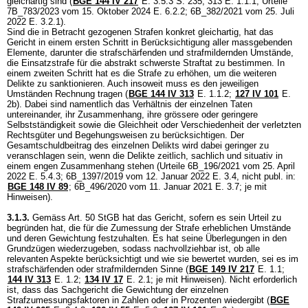
gleichartig sind (
BGE 144 IV 217
E. 3.5.3 S. 235, 313 E. 1.1.1; Urteile
7B_783/2023 vom 15. Oktober 2024 E. 6.2.2; 6B_382/2021 vom 25. Juli
2022 E. 3.2.1).
Sind die in Betracht gezogenen Strafen konkret gleichartig, hat das
Gericht in einem ersten Schritt in Berücksichtigung aller massgebenden
Elemente, darunter die strafschärfenden und strafmildernden Umstände,
die Einsatzstrafe für die abstrakt schwerste Straftat zu bestimmen. In
einem zweiten Schritt hat es die Strafe zu erhöhen, um die weiteren
Delikte zu sanktionieren. Auch insoweit muss es den jeweiligen
Umständen Rechnung tragen (
BGE 144 IV 313
E. 1.1.2;
127 IV 101
E.
2b). Dabei sind namentlich das Verhältnis der einzelnen Taten
untereinander, ihr Zusammenhang, ihre grössere oder geringere
Selbstständigkeit sowie die Gleichheit oder Verschiedenheit der verletzten
Rechtsgüter und Begehungsweisen zu berücksichtigen. Der
Gesamtschuldbeitrag des einzelnen Delikts wird dabei geringer zu
veranschlagen sein, wenn die Delikte zeitlich, sachlich und situativ in
einem engen Zusammenhang stehen (Urteile 6B_196/2021 vom 25. April
2022 E. 5.4.3; 6B_1397/2019 vom 12. Januar 2022 E. 3.4, nicht publ. in:
BGE 148 IV 89
; 6B_496/2020 vom 11. Januar 2021 E. 3.7; je mit
Hinweisen).
3.1.3.
Gemäss
Art. 50 StGB
hat das Gericht, sofern es sein Urteil zu
begründen hat, die für die Zumessung der Strafe erheblichen Umstände
und deren Gewichtung festzuhalten. Es hat seine Überlegungen in den
Grundzügen wiederzugeben, sodass nachvollziehbar ist, ob alle
relevanten Aspekte berücksichtigt und wie sie bewertet wurden, sei es im
strafschärfenden oder strafmildernden Sinne (
BGE 149 IV 217
E. 1.1;
144 IV 313
E. 1.2;
134 IV 17
E. 2.1; je mit Hinweisen). Nicht erforderlich
ist, dass das Sachgericht die Gewichtung der einzelnen
Strafzumessungsfaktoren in Zahlen oder in Prozenten wiedergibt (
BGE