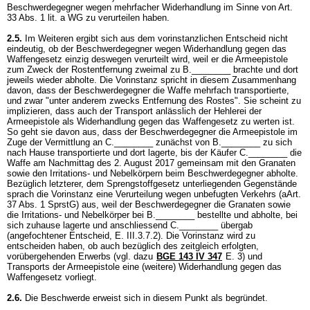
Beschwerdegegner wegen mehrfacher Widerhandlung im Sinne von
Art.
33 Abs. 1 lit. a WG
zu verurteilen haben.
2.5.
Im Weiteren ergibt sich aus dem vorinstanzlichen Entscheid nicht
eindeutig, ob der Beschwerdegegner wegen Widerhandlung gegen das
Waffengesetz einzig deswegen verurteilt wird, weil er die Armeepistole
zum Zweck der Rostentfernung zweimal zu B.________ brachte und dort
jeweils wieder abholte. Die Vorinstanz spricht in diesem Zusammenhang
davon, dass der Beschwerdegegner die Waffe mehrfach transportierte,
und zwar "unter anderem zwecks Entfernung des Rostes". Sie scheint zu
implizieren, dass auch der Transport anlässlich der Hehlerei der
Armeepistole als Widerhandlung gegen das Waffengesetz zu werten ist.
So geht sie davon aus, dass der Beschwerdegegner die Armeepistole im
Zuge der Vermittlung an C.________ zunächst von B.________ zu sich
nach Hause transportierte und dort lagerte, bis der Käufer C.________ die
Waffe am Nachmittag des 2. August 2017 gemeinsam mit den Granaten
sowie den Irritations- und Nebelkörpern beim Beschwerdegegner abholte.
Bezüglich letzterer, dem Sprengstoffgesetz unterliegenden Gegenstände
sprach die Vorinstanz eine Verurteilung wegen unbefugten Verkehrs (aArt.
37 Abs. 1 SprstG) aus, weil der Beschwerdegegner die Granaten sowie
die Irritations- und Nebelkörper bei B.________ bestellte und abholte, bei
sich zuhause lagerte und anschliessend C.________ übergab
(angefochtener Entscheid, E. III.3.7.2). Die Vorinstanz wird zu
entscheiden haben, ob auch bezüglich des zeitgleich erfolgten,
vorübergehenden Erwerbs (vgl. dazu
BGE 143 IV 347
E. 3) und
Transports der Armeepistole eine (weitere) Widerhandlung gegen das
Waffengesetz vorliegt.
2.6.
Die Beschwerde erweist sich in diesem Punkt als begründet.