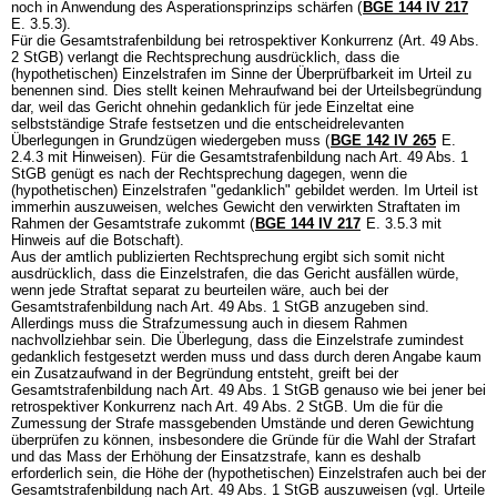
noch in Anwendung des Asperationsprinzips schärfen (
BGE 144 IV 217
E. 3.5.3).
Für die Gesamtstrafenbildung bei retrospektiver Konkurrenz (
Art. 49 Abs.
2 StGB
) verlangt die Rechtsprechung ausdrücklich, dass die
(hypothetischen) Einzelstrafen im Sinne der Überprüfbarkeit im Urteil zu
benennen sind. Dies stellt keinen Mehraufwand bei der Urteilsbegründung
dar, weil das Gericht ohnehin gedanklich für jede Einzeltat eine
selbstständige Strafe festsetzen und die entscheidrelevanten
Überlegungen in Grundzügen wiedergeben muss (
BGE 142 IV 265
E.
2.4.3 mit Hinweisen). Für die Gesamtstrafenbildung nach
Art. 49 Abs. 1
StGB
genügt es nach der Rechtsprechung dagegen, wenn die
(hypothetischen) Einzelstrafen "gedanklich" gebildet werden. Im Urteil ist
immerhin auszuweisen, welches Gewicht den verwirkten Straftaten im
Rahmen der Gesamtstrafe zukommt (
BGE 144 IV 217
E. 3.5.3 mit
Hinweis auf die Botschaft).
Aus der amtlich publizierten Rechtsprechung ergibt sich somit nicht
ausdrücklich, dass die Einzelstrafen, die das Gericht ausfällen würde,
wenn jede Straftat separat zu beurteilen wäre, auch bei der
Gesamtstrafenbildung nach
Art. 49 Abs. 1 StGB
anzugeben sind.
Allerdings muss die Strafzumessung auch in diesem Rahmen
nachvollziehbar sein. Die Überlegung, dass die Einzelstrafe zumindest
gedanklich festgesetzt werden muss und dass durch deren Angabe kaum
ein Zusatzaufwand in der Begründung entsteht, greift bei der
Gesamtstrafenbildung nach
Art. 49 Abs. 1 StGB
genauso wie bei jener bei
retrospektiver Konkurrenz nach
Art. 49 Abs. 2 StGB
. Um die für die
Zumessung der Strafe massgebenden Umstände und deren Gewichtung
überprüfen zu können, insbesondere die Gründe für die Wahl der Strafart
und das Mass der Erhöhung der Einsatzstrafe, kann es deshalb
erforderlich sein, die Höhe der (hypothetischen) Einzelstrafen auch bei der
Gesamtstrafenbildung nach
Art. 49 Abs. 1 StGB
auszuweisen (vgl. Urteile