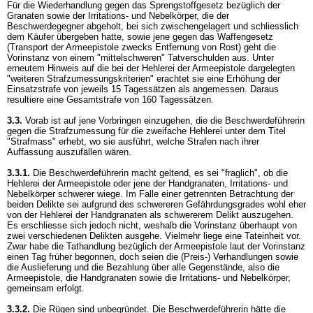
Für die Wiederhandlung gegen das Sprengstoffgesetz bezüglich der
Granaten sowie der Irritations- und Nebelkörper, die der
Beschwerdegegner abgeholt, bei sich zwischengelagert und schliesslich
dem Käufer übergeben hatte, sowie jene gegen das Waffengesetz
(Transport der Armeepistole zwecks Entfernung von Rost) geht die
Vorinstanz von einem "mittelschweren" Tatverschulden aus. Unter
erneutem Hinweis auf die bei der Hehlerei der Armeepistole dargelegten
"weiteren Strafzumessungskriterien" erachtet sie eine Erhöhung der
Einsatzstrafe von jeweils 15 Tagessätzen als angemessen. Daraus
resultiere eine Gesamtstrafe von 160 Tagessätzen.
3.3.
Vorab ist auf jene Vorbringen einzugehen, die die Beschwerdeführerin
gegen die Strafzumessung für die zweifache Hehlerei unter dem Titel
"Strafmass" erhebt, wo sie ausführt, welche Strafen nach ihrer
Auffassung auszufällen wären.
3.3.1.
Die Beschwerdeführerin macht geltend, es sei "fraglich", ob die
Hehlerei der Armeepistole oder jene der Handgranaten, Irritations- und
Nebelkörper schwerer wiege. Im Falle einer getrennten Betrachtung der
beiden Delikte sei aufgrund des schwereren Gefährdungsgrades wohl eher
von der Hehlerei der Handgranaten als schwererem Delikt auszugehen.
Es erschliesse sich jedoch nicht, weshalb die Vorinstanz überhaupt von
zwei verschiedenen Delikten ausgehe. Vielmehr liege eine Tateinheit vor.
Zwar habe die Tathandlung bezüglich der Armeepistole laut der Vorinstanz
einen Tag früher begonnen, doch seien die (Preis-) Verhandlungen sowie
die Auslieferung und die Bezahlung über alle Gegenstände, also die
Armeepistole, die Handgranaten sowie die Irritations- und Nebelkörper,
gemeinsam erfolgt.
3.3.2.
Die Rügen sind unbegründet. Die Beschwerdeführerin hätte die