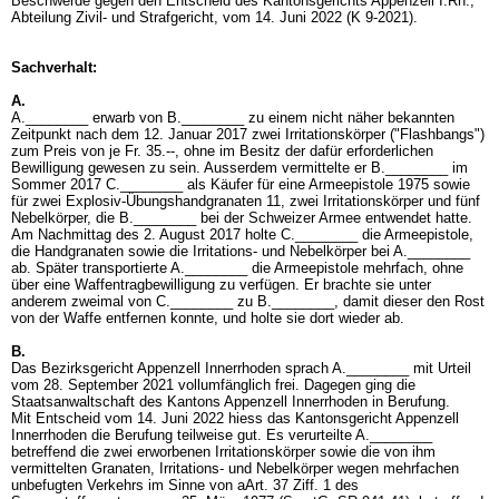
Beschwerde gegen den Entscheid des Kantonsgerichts Appenzell I.Rh.,
Abteilung Zivil- und Strafgericht, vom 14. Juni 2022 (K 9-2021).
Sachverhalt:
A.
A.________ erwarb von B.________ zu einem nicht näher bekannten
Zeitpunkt nach dem 12. Januar 2017 zwei Irritationskörper ("Flashbangs")
zum Preis von je Fr. 35.--, ohne im Besitz der dafür erforderlichen
Bewilligung gewesen zu sein. Ausserdem vermittelte er B.________ im
Sommer 2017 C.________ als Käufer für eine Armeepistole 1975 sowie
für zwei Explosiv-Übungshandgranaten 11, zwei Irritationskörper und fünf
Nebelkörper, die B.________ bei der Schweizer Armee entwendet hatte.
Am Nachmittag des 2. August 2017 holte C.________ die Armeepistole,
die Handgranaten sowie die Irritations- und Nebelkörper bei A.________
ab. Später transportierte A.________ die Armeepistole mehrfach, ohne
über eine Waffentragbewilligung zu verfügen. Er brachte sie unter
anderem zweimal von C.________ zu B.________, damit dieser den Rost
von der Waffe entfernen konnte, und holte sie dort wieder ab.
B.
Das Bezirksgericht Appenzell Innerrhoden sprach A.________ mit Urteil
vom 28. September 2021 vollumfänglich frei. Dagegen ging die
Staatsanwaltschaft des Kantons Appenzell Innerrhoden in Berufung.
Mit Entscheid vom 14. Juni 2022 hiess das Kantonsgericht Appenzell
Innerrhoden die Berufung teilweise gut. Es verurteilte A.________
betreffend die zwei erworbenen Irritationskörper sowie die von ihm
vermittelten Granaten, Irritations- und Nebelkörper wegen mehrfachen
unbefugten Verkehrs im Sinne von aArt. 37 Ziff. 1 des