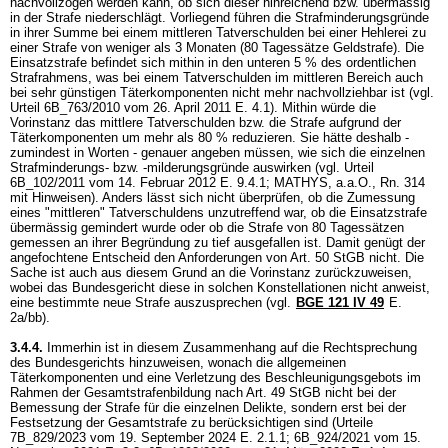
nachvollzogen werden kann, ob sich dieser hinreichend bzw. übermässig
in der Strafe niederschlägt. Vorliegend führen die Strafminderungsgründe
in ihrer Summe bei einem mittleren Tatverschulden bei einer Hehlerei zu
einer Strafe von weniger als 3 Monaten (80 Tagessätze Geldstrafe). Die
Einsatzstrafe befindet sich mithin in den unteren 5 % des ordentlichen
Strafrahmens, was bei einem Tatverschulden im mittleren Bereich auch
bei sehr günstigen Täterkomponenten nicht mehr nachvollziehbar ist (vgl.
Urteil 6B_763/2010 vom 26. April 2011 E. 4.1). Mithin würde die
Vorinstanz das mittlere Tatverschulden bzw. die Strafe aufgrund der
Täterkomponenten um mehr als 80 % reduzieren. Sie hätte deshalb -
zumindest in Worten - genauer angeben müssen, wie sich die einzelnen
Strafminderungs- bzw. -milderungsgründe auswirken (vgl. Urteil
6B_102/2011 vom 14. Februar 2012 E. 9.4.1; MATHYS, a.a.O., Rn. 314
mit Hinweisen). Anders lässt sich nicht überprüfen, ob die Zumessung
eines "mittleren" Tatverschuldens unzutreffend war, ob die Einsatzstrafe
übermässig gemindert wurde oder ob die Strafe von 80 Tagessätzen
gemessen an ihrer Begründung zu tief ausgefallen ist. Damit genügt der
angefochtene Entscheid den Anforderungen von
Art. 50 StGB
nicht. Die
Sache ist auch aus diesem Grund an die Vorinstanz zurückzuweisen,
wobei das Bundesgericht diese in solchen Konstellationen nicht anweist,
eine bestimmte neue Strafe auszusprechen (vgl.
BGE 121 IV 49
E.
2a/bb).
3.4.4.
Immerhin ist in diesem Zusammenhang auf die Rechtsprechung
des Bundesgerichts hinzuweisen, wonach die allgemeinen
Täterkomponenten und eine Verletzung des Beschleunigungsgebots im
Rahmen der Gesamtstrafenbildung nach
Art. 49 StGB
nicht bei der
Bemessung der Strafe für die einzelnen Delikte, sondern erst bei der
Festsetzung der Gesamtstrafe zu berücksichtigen sind (Urteile
7B_829/2023 vom 19. September 2024 E. 2.1.1; 6B_924/2021 vom 15.