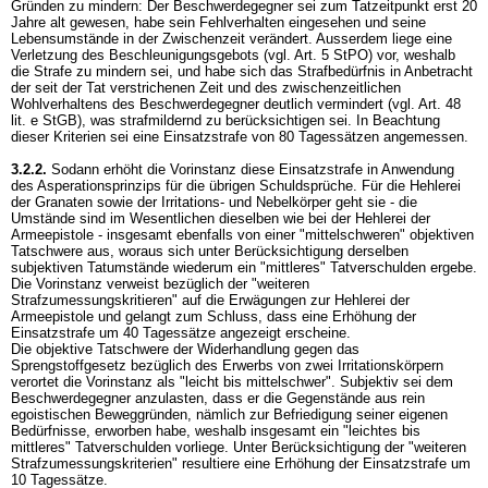
Gründen zu mindern: Der Beschwerdegegner sei zum Tatzeitpunkt erst 20
Jahre alt gewesen, habe sein Fehlverhalten eingesehen und seine
Lebensumstände in der Zwischenzeit verändert. Ausserdem liege eine
Verletzung des Beschleunigungsgebots (vgl.
Art. 5 StPO
) vor, weshalb
die Strafe zu mindern sei, und habe sich das Strafbedürfnis in Anbetracht
der seit der Tat verstrichenen Zeit und des zwischenzeitlichen
Wohlverhaltens des Beschwerdegegner deutlich vermindert (vgl.
Art. 48
lit. e StGB
), was strafmildernd zu berücksichtigen sei. In Beachtung
dieser Kriterien sei eine Einsatzstrafe von 80 Tagessätzen angemessen.
3.2.2.
Sodann erhöht die Vorinstanz diese Einsatzstrafe in Anwendung
des Asperationsprinzips für die übrigen Schuldsprüche. Für die Hehlerei
der Granaten sowie der Irritations- und Nebelkörper geht sie - die
Umstände sind im Wesentlichen dieselben wie bei der Hehlerei der
Armeepistole - insgesamt ebenfalls von einer "mittelschweren" objektiven
Tatschwere aus, woraus sich unter Berücksichtigung derselben
subjektiven Tatumstände wiederum ein "mittleres" Tatverschulden ergebe.
Die Vorinstanz verweist bezüglich der "weiteren
Strafzumessungskritieren" auf die Erwägungen zur Hehlerei der
Armeepistole und gelangt zum Schluss, dass eine Erhöhung der
Einsatzstrafe um 40 Tagessätze angezeigt erscheine.
Die objektive Tatschwere der Widerhandlung gegen das
Sprengstoffgesetz bezüglich des Erwerbs von zwei Irritationskörpern
verortet die Vorinstanz als "leicht bis mittelschwer". Subjektiv sei dem
Beschwerdegegner anzulasten, dass er die Gegenstände aus rein
egoistischen Beweggründen, nämlich zur Befriedigung seiner eigenen
Bedürfnisse, erworben habe, weshalb insgesamt ein "leichtes bis
mittleres" Tatverschulden vorliege. Unter Berücksichtigung der "weiteren
Strafzumessungskriterien" resultiere eine Erhöhung der Einsatzstrafe um
10 Tagessätze.