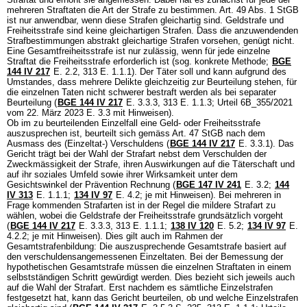
mehreren Straftaten die Art der Strafe zu bestimmen.
Art. 49 Abs. 1 StGB
ist nur anwendbar, wenn diese Strafen gleichartig sind. Geldstrafe und
Freiheitsstrafe sind keine gleichartigen Strafen. Dass die anzuwendenden
Strafbestimmungen abstrakt gleichartige Strafen vorsehen, genügt nicht.
Eine Gesamtfreiheitsstrafe ist nur zulässig, wenn für jede einzelne
Straftat die Freiheitsstrafe erforderlich ist (sog. konkrete Methode;
BGE
144 IV 217
E. 2.2, 313 E. 1.1.1). Der Täter soll und kann aufgrund des
Umstandes, dass mehrere Delikte gleichzeitig zur Beurteilung stehen, für
die einzelnen Taten nicht schwerer bestraft werden als bei separater
Beurteilung (
BGE 144 IV 217
E. 3.3.3, 313 E. 1.1.3; Urteil 6B_355/2021
vom 22. März 2023 E. 3.3 mit Hinweisen).
Ob im zu beurteilenden Einzelfall eine Geld- oder Freiheitsstrafe
auszusprechen ist, beurteilt sich gemäss
Art. 47 StGB
nach dem
Ausmass des (Einzeltat-) Verschuldens (
BGE 144 IV 217
E. 3.3.1). Das
Gericht trägt bei der Wahl der Strafart nebst dem Verschulden der
Zweckmässigkeit der Strafe, ihren Auswirkungen auf die Täterschaft und
auf ihr soziales Umfeld sowie ihrer Wirksamkeit unter dem
Gesichtswinkel der Prävention Rechnung (
BGE 147 IV 241
E. 3.2;
144
IV 313
E. 1.1.1;
134 IV 97
E. 4.2; je mit Hinweisen). Bei mehreren in
Frage kommenden Strafarten ist in der Regel die mildere Strafart zu
wählen, wobei die Geldstrafe der Freiheitsstrafe grundsätzlich vorgeht
(
BGE 144 IV 217
E. 3.3.3, 313 E. 1.1.1;
138 IV 120
E. 5.2;
134 IV 97
E.
4.2.2; je mit Hinweisen). Dies gilt auch im Rahmen der
Gesamtstrafenbildung: Die auszusprechende Gesamtstrafe basiert auf
den verschuldensangemessenen Einzeltaten. Bei der Bemessung der
hypothetischen Gesamtstrafe müssen die einzelnen Straftaten in einem
selbstständigen Schritt gewürdigt werden. Dies bezieht sich jeweils auch
auf die Wahl der Strafart. Erst nachdem es sämtliche Einzelstrafen
festgesetzt hat, kann das Gericht beurteilen, ob und welche Einzelstrafen