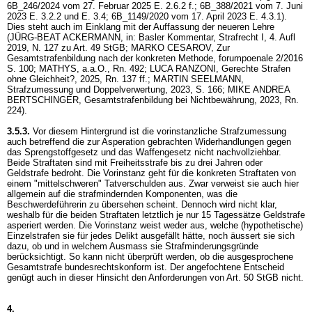
6B_246/2024 vom 27. Februar 2025 E. 2.6.2 f.; 6B_388/2021 vom 7. Juni
2023 E. 3.2.2 und E. 3.4; 6B_1149/2020 vom 17. April 2023 E. 4.3.1).
Dies steht auch im Einklang mit der Auffassung der neueren Lehre
(JÜRG-BEAT ACKERMANN, in: Basler Kommentar, Strafrecht I, 4. Aufl
2019, N. 127 zu
Art. 49 StGB
; MARKO CESAROV, Zur
Gesamtstrafenbildung nach der konkreten Methode, forumpoenale 2/2016
S. 100; MATHYS, a.a.O., Rn. 492; LUCA RANZONI, Gerechte Strafen
ohne Gleichheit?, 2025, Rn. 137 ff.; MARTIN SEELMANN,
Strafzumessung und Doppelverwertung, 2023, S. 166; MIKE ANDREA
BERTSCHINGER, Gesamtstrafenbildung bei Nichtbewährung, 2023, Rn.
224).
3.5.3.
Vor diesem Hintergrund ist die vorinstanzliche Strafzumessung
auch betreffend die zur Asperation gebrachten Widerhandlungen gegen
das Sprengstoffgesetz und das Waffengesetz nicht nachvollziehbar.
Beide Straftaten sind mit Freiheitsstrafe bis zu drei Jahren oder
Geldstrafe bedroht. Die Vorinstanz geht für die konkreten Straftaten von
einem "mittelschweren" Tatverschulden aus. Zwar verweist sie auch hier
allgemein auf die strafmindernden Komponenten, was die
Beschwerdeführerin zu übersehen scheint. Dennoch wird nicht klar,
weshalb für die beiden Straftaten letztlich je nur 15 Tagessätze Geldstrafe
asperiert werden. Die Vorinstanz weist weder aus, welche (hypothetische)
Einzelstrafen sie für jedes Delikt ausgefällt hätte, noch äussert sie sich
dazu, ob und in welchem Ausmass sie Strafminderungsgründe
berücksichtigt. So kann nicht überprüft werden, ob die ausgesprochene
Gesamtstrafe bundesrechtskonform ist. Der angefochtene Entscheid
genügt auch in dieser Hinsicht den Anforderungen von
Art. 50 StGB
nicht.
4.