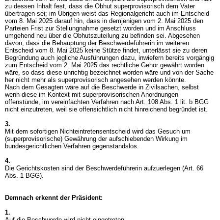
zu dessen Inhalt fest, dass die Obhut superprovisorisch dem Vater
übertragen sei; im Übrigen weist das Regionalgericht auch im Entscheid
vom 8. Mai 2025 darauf hin, dass in demjenigen vom 2. Mai 2025 den
Parteien Frist zur Stellungnahme gesetzt worden und im Anschluss
umgehend neu über die Obhutszuteilung zu befinden sei. Abgesehen
davon, dass die Behauptung der Beschwerdeführerin im weiteren
Entscheid vom 8. Mai 2025 keine Stütze findet, unterlässt sie zu deren
Begründung auch jegliche Ausführungen dazu, inwiefern bereits vorgängig
zum Entscheid vom 2. Mai 2025 das rechtliche Gehör gewährt worden
wäre, so dass diese unrichtig bezeichnet worden wäre und von der Sache
her nicht mehr als superprovisorisch angesehen werden könnte.
Nach dem Gesagten wäre auf die Beschwerde in Zivilsachen, selbst
wenn diese im Kontext mit superprovisorischen Anordnungen
offenstünde, im vereinfachten Verfahren nach
Art. 108 Abs. 1 lit. b BGG
nicht einzutreten, weil sie offensichtlich nicht hinreichend begründet ist.
3.
Mit dem sofortigen Nichteintretensentscheid wird das Gesuch um
(superprovisorische) Gewährung der aufschiebenden Wirkung im
bundesgerichtlichen Verfahren gegenstandslos.
4.
Die Gerichtskosten sind der Beschwerdeführerin aufzuerlegen (
Art. 66
Abs. 1 BGG
).
Demnach erkennt der Präsident:
1.
Auf die Beschwerde wird nicht eingetreten.