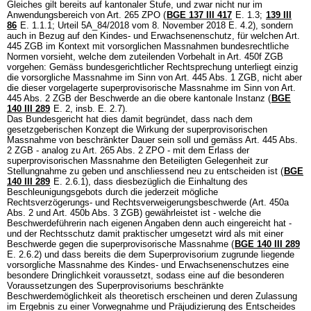
Gleiches gilt bereits auf kantonaler Stufe, und zwar nicht nur im
Anwendungsbereich von
Art. 265 ZPO
(
BGE 137 III 417
E. 1.3;
139 III
86
E. 1.1.1; Urteil 5A_84/2018 vom 8. November 2018 E. 4.2), sondern
auch in Bezug auf den Kindes- und Erwachsenenschutz, für welchen
Art.
445 ZGB
im Kontext mit vorsorglichen Massnahmen bundesrechtliche
Normen vorsieht, welche dem zuteilenden Vorbehalt in
Art. 450f ZGB
vorgehen: Gemäss bundesgerichtlicher Rechtsprechung unterliegt einzig
die vorsorgliche Massnahme im Sinn von
Art. 445 Abs. 1 ZGB
, nicht aber
die dieser vorgelagerte superprovisorische Massnahme im Sinn von
Art.
445 Abs. 2 ZGB
der Beschwerde an die obere kantonale Instanz (
BGE
140 III 289
E. 2, insb. E. 2.7).
Das Bundesgericht hat dies damit begründet, dass nach dem
gesetzgeberischen Konzept die Wirkung der superprovisorischen
Massnahme von beschränkter Dauer sein soll und gemäss
Art. 445 Abs.
2 ZGB
- analog zu
Art. 265 Abs. 2 ZPO
- mit dem Erlass der
superprovisorischen Massnahme den Beteiligten Gelegenheit zur
Stellungnahme zu geben und anschliessend neu zu entscheiden ist (
BGE
140 III 289
E. 2.6.1), dass diesbezüglich die Einhaltung des
Beschleunigungsgebots durch die jederzeit mögliche
Rechtsverzögerungs- und Rechtsverweigerungsbeschwerde (
Art. 450a
Abs. 2 und
Art. 450b Abs. 3 ZGB
) gewährleistet ist - welche die
Beschwerdeführerin nach eigenen Angaben denn auch eingereicht hat -
und der Rechtsschutz damit praktischer umgesetzt wird als mit einer
Beschwerde gegen die superprovisorische Massnahme (
BGE 140 III 289
E. 2.6.2) und dass bereits die dem Superprovisorium zugrunde liegende
vorsorgliche Massnahme des Kindes- und Erwachsenenschutzes eine
besondere Dringlichkeit voraussetzt, sodass eine auf die besonderen
Voraussetzungen des Superprovisoriums beschränkte
Beschwerdemöglichkeit als theoretisch erscheinen und deren Zulassung
im Ergebnis zu einer Vorwegnahme und Präjudizierung des Entscheides