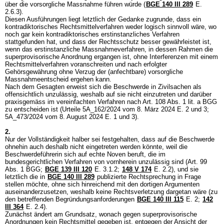
über die vorsorgliche Massnahme führen würde (
BGE 140 III 289
E.
2.6.3).
Diesen Ausführungen liegt letztlich der Gedanke zugrunde, dass ein
kontradiktorisches Rechtsmittelverfahren weder logisch sinnvoll wäre, wo
noch gar kein kontradiktorisches erstinstanzliches Verfahren
stattgefunden hat, und dass der Rechtsschutz besser gewährleistet ist,
wenn das erstinstanzliche Massnahmeverfahren, in dessen Rahmen die
superprovisorische Anordnung ergangen ist, ohne Interferenzen mit einem
Rechtsmittelverfahren voranschreiten und nach erfolgter
Gehörsgewährung ohne Verzug der (anfechtbare) vorsorgliche
Massnahmeentscheid ergehen kann.
Nach dem Gesagten erweist sich die Beschwerde in Zivilsachen als
offensichtlich unzulässig, weshalb auf sie nicht einzutreten und darüber
praxisgemäss im vereinfachten Verfahren nach
Art. 108 Abs. 1 lit. a BGG
zu entscheiden ist (Urteile 5A_162/2024 vom 8. März 2024 E. 2 und 3;
5A_473/2024 vom 8. August 2024 E. 1 und 3).
2.
Nur der Vollständigkeit halber sei festgehalten, dass auf die Beschwerde
ohnehin auch deshalb nicht eingetreten werden könnte, weil die
Beschwerdeführerin sich auf echte Noven beruft, die im
bundesgerichtlichen Verfahren von vornherein unzulässig sind (
Art. 99
Abs. 1 BGG
;
BGE 139 III 120
E. 3.1.2;
148 V 174
E. 2.2), und sie
letztlich die in
BGE 140 III 289
publizierte Rechtsprechung in Frage
stellen möchte, ohne sich hinreichend mit den dortigen Argumenten
auseinanderzusetzen, weshalb keine Rechtsverletzung dargetan wäre (zu
den betreffenden Begründungsanforderungen
BGE 140 III 115
E. 2;
142
III 364
E. 2.4).
Zunächst ändert am Grundsatz, wonach gegen superprovisorische
Anordnungen kein Rechtsmittel gegeben ist, entgegen der Ansicht der