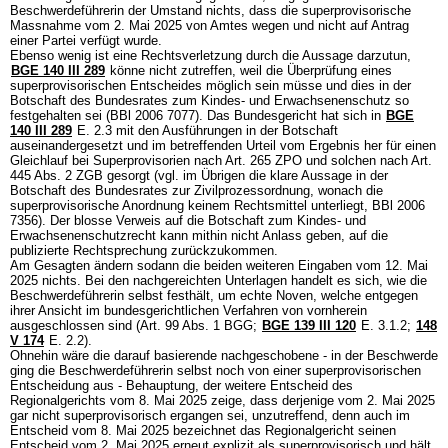
Beschwerdeführerin der Umstand nichts, dass die superprovisorische
Massnahme vom 2. Mai 2025 von Amtes wegen und nicht auf Antrag
einer Partei verfügt wurde.
Ebenso wenig ist eine Rechtsverletzung durch die Aussage darzutun,
BGE 140 III 289
könne nicht zutreffen, weil die Überprüfung eines
superprovisorischen Entscheides möglich sein müsse und dies in der
Botschaft des Bundesrates zum Kindes- und Erwachsenenschutz so
festgehalten sei (BBl 2006 7077). Das Bundesgericht hat sich in
BGE
140 III 289
E. 2.3 mit den Ausführungen in der Botschaft
auseinandergesetzt und im betreffenden Urteil vom Ergebnis her für einen
Gleichlauf bei Superprovisorien nach
Art. 265 ZPO
und solchen nach
Art.
445 Abs. 2 ZGB
gesorgt (vgl. im Übrigen die klare Aussage in der
Botschaft des Bundesrates zur Zivilprozessordnung, wonach die
superprovisorische Anordnung keinem Rechtsmittel unterliegt, BBl 2006
7356). Der blosse Verweis auf die Botschaft zum Kindes- und
Erwachsenenschutzrecht kann mithin nicht Anlass geben, auf die
publizierte Rechtsprechung zurückzukommen.
Am Gesagten ändern sodann die beiden weiteren Eingaben vom 12. Mai
2025 nichts. Bei den nachgereichten Unterlagen handelt es sich, wie die
Beschwerdeführerin selbst festhält, um echte Noven, welche entgegen
ihrer Ansicht im bundesgerichtlichen Verfahren von vornherein
ausgeschlossen sind (
Art. 99 Abs. 1 BGG
;
BGE 139 III 120
E. 3.1.2;
148
V 174
E. 2.2).
Ohnehin wäre die darauf basierende nachgeschobene - in der Beschwerde
ging die Beschwerdeführerin selbst noch von einer superprovisorischen
Entscheidung aus - Behauptung, der weitere Entscheid des
Regionalgerichts vom 8. Mai 2025 zeige, dass derjenige vom 2. Mai 2025
gar nicht superprovisorisch ergangen sei, unzutreffend, denn auch im
Entscheid vom 8. Mai 2025 bezeichnet das Regionalgericht seinen
Entscheid vom 2. Mai 2025 erneut explizit als superprovisorisch und hält