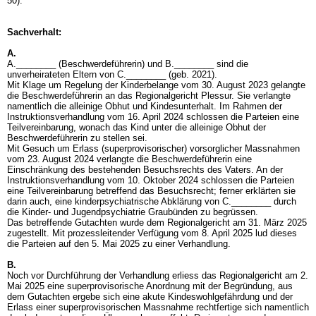
50).
Sachverhalt:
A.
A.________ (Beschwerdeführerin) und B.________ sind die
unverheirateten Eltern von C.________ (geb. 2021).
Mit Klage um Regelung der Kinderbelange vom 30. August 2023 gelangte
die Beschwerdeführerin an das Regionalgericht Plessur. Sie verlangte
namentlich die alleinige Obhut und Kindesunterhalt. Im Rahmen der
Instruktionsverhandlung vom 16. April 2024 schlossen die Parteien eine
Teilvereinbarung, wonach das Kind unter die alleinige Obhut der
Beschwerdeführerin zu stellen sei.
Mit Gesuch um Erlass (superprovisorischer) vorsorglicher Massnahmen
vom 23. August 2024 verlangte die Beschwerdeführerin eine
Einschränkung des bestehenden Besuchsrechts des Vaters. An der
Instruktionsverhandlung vom 10. Oktober 2024 schlossen die Parteien
eine Teilvereinbarung betreffend das Besuchsrecht; ferner erklärten sie
darin auch, eine kinderpsychiatrische Abklärung von C.________ durch
die Kinder- und Jugendpsychiatrie Graubünden zu begrüssen.
Das betreffende Gutachten wurde dem Regionalgericht am 31. März 2025
zugestellt. Mit prozessleitender Verfügung vom 8. April 2025 lud dieses
die Parteien auf den 5. Mai 2025 zu einer Verhandlung.
B.
Noch vor Durchführung der Verhandlung erliess das Regionalgericht am 2.
Mai 2025 eine superprovisorische Anordnung mit der Begründung, aus
dem Gutachten ergebe sich eine akute Kindeswohlgefährdung und der
Erlass einer superprovisorischen Massnahme rechtfertige sich namentlich