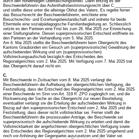
durch den notwendigen Überraschungseffekt. Darin entzog es der
Beschwerdeführerin das Aufenthaltsbestimmungsrecht über C.________
und stellte diese unter die alleinige Obhut des Vaters. Es regelte ferner
das Besuchsrecht der Beschwerdeführerin, errichtete eine
Besuchsrechts- und Erziehungsbeistandschaft und ordnete für beide
Elternteile eine sozialpädagogische Familienbegleitung an. Schliesslich
setzte es den Parteien eine Frist bis zum 26. Mai 2025 zur Einreichung
einer Stellungnahme. Diesen superprovisorischen Entscheid eröffnete es
den Parteien an der Verhandlung vom 5. Mai 2025.
Am 6. Mai 2025 stellte die Beschwerdeführerin beim Obergericht des
Kantons Graubünden ein Gesuch um (superprovisorische) Gewährung der
aufschiebenden Wirkung und um (superprovisorischen)
Vollstreckungsaufschub bezüglich des Entscheides des
Regionalgerichtes vom 2. Mai 2025. Mit Verfügung vom 7. Mai 2025 trat
das Obergericht darauf nicht ein.
C.
Mit Beschwerde in Zivilsachen vom 8. Mai 2025 verlangt die
Beschwerdeführerin die Aufhebung der obergerichtlichen Verfügung, die
Feststellung, dass der Entscheid des Regionalgerichtes vom 2. Mai 2025
einer Beschwerde im Sinn von
Art. 319 ff. ZPO
zugänglich sei, und die
Rückweisung der Sache an das Obergericht zur neuen Beurteilung;
eventualiter verlangt sie die Erteilung der aufschiebenden Wirkung in
Bezug auf den superprovisorischen Entscheid vom 2. Mai 2025 und die
Feststellung, dass dieser nicht vollstreckbar sei. Ferner stellt die
Beschwerdeführerin die prozessualen Anträge, der Beschwerde sei
superprovisorisch die aufschiebende Wirkung zu erteilen und damit die
Vollstreckbarkeit der angefochtenen obergerichtlichen Verfügung sowie
des Entscheides des Regionalgerichtes vom 2. Mai 2025 umgehend und
noch vor Anhörung der Gegenpartei auszusetzen und der Vater sei