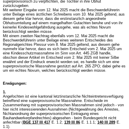
superprovisorisch zu verpflichten, die Tochter in ihre Obhut
zurückzugeben.
Mit weiterer Eingabe vom 12. Mai 2025 macht die Beschwerdeführerin
unter Beilage eines ärztlichen Schreibens vom 10. Mai 2025 geltend, aus
diesem gehe klar hervor, dass die erstinstanzlich angeordnete
Obhutsumteilung auf einem mangelhaften Gutachten beruhe und von ihr
keinerlei Kindeswohlgefährdung ausgehe, was als echtes Novum
berücksichtigt werden müsse.
Mit einem zweiten Nachtrag ebenfalls vom 12. Mai 2025 macht die
Beschwerdeführerin unter Beilage eines weiteren Entscheides des
Regionalgerichtes Plessur vom 8. Mai 2025 geltend, aus diesem gehe
nunmehr klar hervor, dass es sich beim Entscheid vom 2. Mai 2025 um
eine Kindesschutzmassnahme im Sinn von
Art. 445 ZGB
handle,
obschon dieser Artikel im Entscheid vom 2. Mai 2025 mit keiner Silbe
erwähnt und der Eindruck erweckt worden sei, es handle sich um eine
superprovisorische Massnahme gestützt auf
Art. 265 ZPO
; dabei gehe es
um ein echtes Novum, welches berücksichtigt werden müsse.
Erwägungen:
1.
Angefochten ist eine kantonal letztinstanzliche Nichteintretensverfügung
betreffend eine superprovisorische Massnahme. Entscheide im
Zusammenhang mit superprovisorischen Massnahmen sind jedoch - von
hier nicht interessierenden Ausnahmen (Nichtgewährung des Arrestes,
Nichtanordnung der superprovisorischen Eintragung eines
Bauhandwerkerpfandrechtes) abgesehen - beim Bundesgericht nicht
anfechtbar (
BGE 137 III 417
E. 1.2;
139 III 86
E. 1.1.1;
140 III 289
E.
1.1).