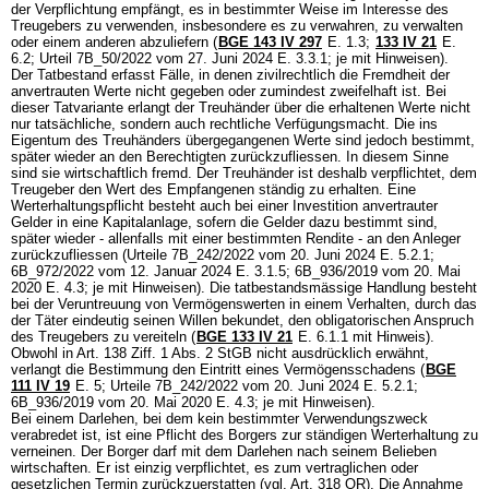
der Verpflichtung empfängt, es in bestimmter Weise im Interesse des
Treugebers zu verwenden, insbesondere es zu verwahren, zu verwalten
oder einem anderen abzuliefern (
BGE 143 IV 297
E. 1.3;
133 IV 21
E.
6.2; Urteil 7B_50/2022 vom 27. Juni 2024 E. 3.3.1; je mit Hinweisen).
Der Tatbestand erfasst Fälle, in denen zivilrechtlich die Fremdheit der
anvertrauten Werte nicht gegeben oder zumindest zweifelhaft ist. Bei
dieser Tatvariante erlangt der Treuhänder über die erhaltenen Werte nicht
nur tatsächliche, sondern auch rechtliche Verfügungsmacht. Die ins
Eigentum des Treuhänders übergegangenen Werte sind jedoch bestimmt,
später wieder an den Berechtigten zurückzufliessen. In diesem Sinne
sind sie wirtschaftlich fremd. Der Treuhänder ist deshalb verpflichtet, dem
Treugeber den Wert des Empfangenen ständig zu erhalten. Eine
Werterhaltungspflicht besteht auch bei einer Investition anvertrauter
Gelder in eine Kapitalanlage, sofern die Gelder dazu bestimmt sind,
später wieder - allenfalls mit einer bestimmten Rendite - an den Anleger
zurückzufliessen (Urteile 7B_242/2022 vom 20. Juni 2024 E. 5.2.1;
6B_972/2022 vom 12. Januar 2024 E. 3.1.5; 6B_936/2019 vom 20. Mai
2020 E. 4.3; je mit Hinweisen). Die tatbestandsmässige Handlung besteht
bei der Veruntreuung von Vermögenswerten in einem Verhalten, durch das
der Täter eindeutig seinen Willen bekundet, den obligatorischen Anspruch
des Treugebers zu vereiteln (
BGE 133 IV 21
E. 6.1.1 mit Hinweis).
Obwohl in
Art. 138 Ziff. 1 Abs. 2 StGB
nicht ausdrücklich erwähnt,
verlangt die Bestimmung den Eintritt eines Vermögensschadens (
BGE
111 IV 19
E. 5; Urteile 7B_242/2022 vom 20. Juni 2024 E. 5.2.1;
6B_936/2019 vom 20. Mai 2020 E. 4.3; je mit Hinweisen).
Bei einem Darlehen, bei dem kein bestimmter Verwendungszweck
verabredet ist, ist eine Pflicht des Borgers zur ständigen Werterhaltung zu
verneinen. Der Borger darf mit dem Darlehen nach seinem Belieben
wirtschaften. Er ist einzig verpflichtet, es zum vertraglichen oder
gesetzlichen Termin zurückzuerstatten (vgl.
Art. 318 OR
). Die Annahme