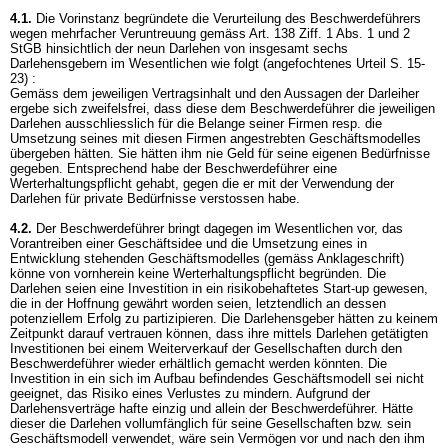
4.1.
Die Vorinstanz begründete die Verurteilung des Beschwerdeführers
wegen mehrfacher Veruntreuung gemäss
Art. 138 Ziff. 1 Abs. 1 und 2
StGB
hinsichtlich der neun Darlehen von insgesamt sechs
Darlehensgebern im Wesentlichen wie folgt (angefochtenes Urteil S. 15-
23) :
Gemäss dem jeweiligen Vertragsinhalt und den Aussagen der Darleiher
ergebe sich zweifelsfrei, dass diese dem Beschwerdeführer die jeweiligen
Darlehen ausschliesslich für die Belange seiner Firmen resp. die
Umsetzung seines mit diesen Firmen angestrebten Geschäftsmodelles
übergeben hätten. Sie hätten ihm nie Geld für seine eigenen Bedürfnisse
gegeben. Entsprechend habe der Beschwerdeführer eine
Werterhaltungspflicht gehabt, gegen die er mit der Verwendung der
Darlehen für private Bedürfnisse verstossen habe.
4.2.
Der Beschwerdeführer bringt dagegen im Wesentlichen vor, das
Vorantreiben einer Geschäftsidee und die Umsetzung eines in
Entwicklung stehenden Geschäftsmodelles (gemäss Anklageschrift)
könne von vornherein keine Werterhaltungspflicht begründen. Die
Darlehen seien eine Investition in ein risikobehaftetes Start-up gewesen,
die in der Hoffnung gewährt worden seien, letztendlich an dessen
potenziellem Erfolg zu partizipieren. Die Darlehensgeber hätten zu keinem
Zeitpunkt darauf vertrauen können, dass ihre mittels Darlehen getätigten
Investitionen bei einem Weiterverkauf der Gesellschaften durch den
Beschwerdeführer wieder erhältlich gemacht werden könnten. Die
Investition in ein sich im Aufbau befindendes Geschäftsmodell sei nicht
geeignet, das Risiko eines Verlustes zu mindern. Aufgrund der
Darlehensverträge hafte einzig und allein der Beschwerdeführer. Hätte
dieser die Darlehen vollumfänglich für seine Gesellschaften bzw. sein
Geschäftsmodell verwendet, wäre sein Vermögen vor und nach den ihm