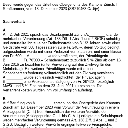
Beschwerde gegen das Urteil des Obergerichts des Kantons Zürich, I.
Strafkammer, vom 18. Dezember 2023 (SB210463-O/U/jv).
Sachverhalt:
A.
Am 2. Juli 2021 sprach das Bezirksgericht Zürich A.________ u.a. der
mehrfachen Veruntreuung (
Art. 138 Ziff. 1 Abs. 1 und 2 StGB
) schuldig
und verurteilte ihn zu einer Freiheitsstrafe von 3 1/2 Jahren sowie einer
Geldstrafe von 360 Tagessätzen zu je Fr. 240.--, deren Vollzug bedingt
aufgeschoben wurde mit einer Probezeit von 2 Jahren, und einer Busse
von Fr. 600.--. A.________ wurde verpflichtet, der Privatklägerin
B.________ Fr. 70'000.-- Schadenersatz zuzüglich 5 % Zins ab dem 13.
Juni 2016 zu bezahlen (unter Verweisung auf den Zivilweg für den
Mehrbetrag). Ein weiterer Privatkläger wurde mit seiner
Schadenersatzforderung vollumfänglich auf den Zivilweg verwiesen.
A.________ wurde schliesslich verpflichtet, der Privatklägerin
B.________ eine Prozessentschädigung von Fr. 29'420.-- zuzüglich
MwSt. und 5 % Zins ab dem 23. Juni 2021 zu bezahlen. Die
Verfahrenskosten wurden ihm vollumfänglich auferlegt.
B.
Auf Berufung von A.________ sprach ihn das Obergericht des Kantons
Zürich am 18. Dezember 2023 vom Vorwurf der Veruntreuung in einem
Anklagepunkt (C. I.) frei. Hinsichtlich der weiteren Vorwürfe der
Veruntreuung (Anklagepunkte C. II. bis C. VII.) erfolgte ein Schuldspruch
wegen mehrfacher Veruntreuung gemäss
Art. 138 Ziff. 1 Abs. 1 und 2
StGB
. Bezüglich weiterer Vorwürfe ergingen teilweise Freisprüche,