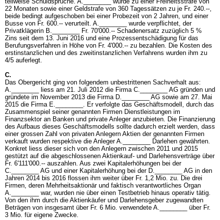
teilweise Schuldsprüche. A.________ wurde zu einer Freiheitsstrafe von
22 Monaten sowie einer Geldstrafe von 360 Tagessätzen zu je Fr. 240.--,
beide bedingt aufgeschoben bei einer Probezeit von 2 Jahren, und einer
Busse von Fr. 600.-- verurteilt. A.________ wurde verpflichtet, der
Privatklägerin B.________ Fr. 70'000.-- Schadenersatz zuzüglich 5 %
Zins seit dem 13. Juni 2016 und eine Prozessentschädigung für das
Berufungsverfahren in Höhe von Fr. 4'000.-- zu bezahlen. Die Kosten des
erstinstanzlichen und des zweitinstanzlichen Verfahrens wurden ihm zu
4/5 auferlegt.
C.
Das Obergericht ging von folgendem unbestrittenen Sachverhalt aus:
A.________ liess am 21. Juli 2012 die Firma C.________ AG gründen und
gründete im November 2013 die Firma D.________ AG sowie am 27. Mai
2015 die Firma E.________. Er verfolgte das Geschäftsmodell, durch das
Zusammenspiel seiner genannten Firmen Dienstleistungen im
Finanzsektor an Banken und private Anleger anzubieten. Die Finanzierung
des Aufbaus dieses Geschäftsmodells sollte dadurch erzielt werden, dass
einer grossen Zahl von privaten Anlegern Aktien der genannten Firmen
verkauft wurden respektive die Anleger A.________ Darlehen gewährten.
Konkret liess dieser sich von den Anlegern zwischen 2011 und 2015
gestützt auf die abgeschlossenen Aktienkauf- und Darlehensverträge über
Fr. 6'111'000.-- auszahlen. Aus zwei Kapitalerhöhungen bei der
C.________ AG und einer Kapitalerhöhung bei der D.________ AG in den
Jahren 2014 bis 2016 flossen ihm weiter über Fr. 1,2 Mio. zu. Die drei
Firmen, deren Mehrheitsaktionär und faktisch verantwortliches Organ
A.________ war, wurden nie über einen Testbetrieb hinaus operativ tätig.
Von den ihm durch die Aktienkäufer und Darlehensgeber zugewandten
Beträgen von insgesamt über Fr. 6 Mio. verwendete A.________ über Fr.
3 Mio. für eigene Zwecke.