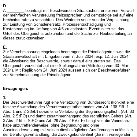
D.
A.________ beantragt mit Beschwerde in Strafsachen, er sei vom Vorwurf
der mehrfachen Veruntreuung freizusprechen und demzufolge sei auf eine
Freiheitsstrafe zu verzichten. Des Weiteren sei er von der Verpflichtung
zur Leistung von Schadenersatz, Prozessentschädigung und
Kostentragung im Umfang von 4/5 zu entlasten. Eventualiter sei das
Urteil des Obergerichts aufzuheben und die Sache zur Neubeurteilung an
dieses zurückzuweisen.
E.
Zur Vernehmlassung eingeladen beantragen die Privatklägerin sowie die
Staatsanwaltschaft mit Eingaben vom 7. Juni 2024 resp. 12. Juni 2024
die Abweisung der Beschwerde, soweit darauf einzutreten sei. Das
Obergericht verzichtet auf eine Stellungnahme (Mitteilung vom 30. Mai
2024). Mit Replik vom 24. Juni 2024 äussert sich der Beschwerdeführer
zur Vernehmlassung der Privatklägerin.
Erwägungen:
1.
Der Beschwerdeführer rügt eine Verletzung von Bundesrecht (konkret eine
falsche Anwendung des Veruntreuungstatbestandes von
Art. 138 Ziff. 1
Abs. 1 und 2 StGB
) sowie eine Verletzung der Begründungspflicht (
Art. 80
Abs. 2 StPO
) und damit zusammenhängend des rechtlichen Gehörs (
Art.
3 Abs. 2 lit. c StPO
und
Art. 29 Abs. 2 BV
). Er bringt vor, die Vorinstanz
habe unzutreffenderweise, ohne Begründung und ohne
Auseinandersetzung mit seinen diesbezüglichen Ausführungen anlässlich
der Berufungsverhandlung, die Zweckgebundenheit (die mit vorliegender