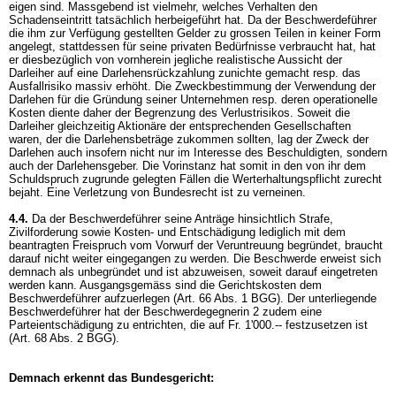
eigen sind. Massgebend ist vielmehr, welches Verhalten den
Schadenseintritt tatsächlich herbeigeführt hat. Da der Beschwerdeführer
die ihm zur Verfügung gestellten Gelder zu grossen Teilen in keiner Form
angelegt, stattdessen für seine privaten Bedürfnisse verbraucht hat, hat
er diesbezüglich von vornherein jegliche realistische Aussicht der
Darleiher auf eine Darlehensrückzahlung zunichte gemacht resp. das
Ausfallrisiko massiv erhöht. Die Zweckbestimmung der Verwendung der
Darlehen für die Gründung seiner Unternehmen resp. deren operationelle
Kosten diente daher der Begrenzung des Verlustrisikos. Soweit die
Darleiher gleichzeitig Aktionäre der entsprechenden Gesellschaften
waren, der die Darlehensbeträge zukommen sollten, lag der Zweck der
Darlehen auch insofern nicht nur im Interesse des Beschuldigten, sondern
auch der Darlehensgeber. Die Vorinstanz hat somit in den von ihr dem
Schuldspruch zugrunde gelegten Fällen die Werterhaltungspflicht zurecht
bejaht. Eine Verletzung von Bundesrecht ist zu verneinen.
4.4.
Da der Beschwerdeführer seine Anträge hinsichtlich Strafe,
Zivilforderung sowie Kosten- und Entschädigung lediglich mit dem
beantragten Freispruch vom Vorwurf der Veruntreuung begründet, braucht
darauf nicht weiter eingegangen zu werden. Die Beschwerde erweist sich
demnach als unbegründet und ist abzuweisen, soweit darauf eingetreten
werden kann. Ausgangsgemäss sind die Gerichtskosten dem
Beschwerdeführer aufzuerlegen (
Art. 66 Abs. 1 BGG
). Der unterliegende
Beschwerdeführer hat der Beschwerdegegnerin 2 zudem eine
Parteientschädigung zu entrichten, die auf Fr. 1'000.-- festzusetzen ist
(
Art. 68 Abs. 2 BGG
).
Demnach erkennt das Bundesgericht: