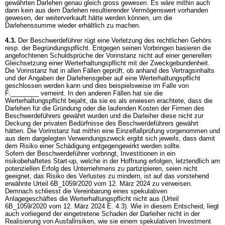
gewährten Darlehen genau gleich gross gewesen. Es wäre mithin auch
dann kein aus dem Darlehen resultierender Vermögenswert vorhanden
gewesen, der weiterverkauft hätte werden können, um die
Darlehenssumme wieder erhältlich zu machen.
4.3.
Der Beschwerdeführer rügt eine Verletzung des rechtlichen Gehörs
resp. der Begründungspflicht. Entgegen seinen Vorbringen basieren die
angefochtenen Schuldsprüche der Vorinstanz nicht auf einer generellen
Gleichsetzung einer Werterhaltungspflicht mit der Zweckgebundenheit.
Die Vorinstanz hat in allen Fällen geprüft, ob anhand des Vertragsinhalts
und der Angaben der Darlehensgeber auf eine Werterhaltungspflicht
geschlossen werden kann und dies beispielsweise im Falle von
F.________ verneint. In den anderen Fällen hat sie die
Werterhaltungspflicht bejaht, da sie es als erwiesen erachtete, dass die
Darlehen für die Gründung oder die laufenden Kosten der Firmen des
Beschwerdeführers gewährt wurden und die Darleiher diese nicht zur
Deckung der privaten Bedürfnisse des Beschwerdeführers gewährt
hätten. Die Vorinstanz hat mithin eine Einzelfallprüfung vorgenommen und
aus dem dargelegten Verwendungszweck ergibt sich jeweils, dass damit
dem Risiko einer Schädigung entgegengewirkt werden sollte.
Sofern der Beschwerdeführer vorbringt, Investitionen in ein
risikobehaftetes Start-up, welche in der Hoffnung erfolgen, letztendlich am
potenziellen Erfolg des Unternehmens zu partizipieren, seien nicht
geeignet, das Risiko des Verlustes zu mindern, ist auf das vorstehend
erwähnte Urteil 6B_1059/2020 vom 12. März 2024 zu verweisen.
Demnach schliesst die Vereinbarung eines spekulativen
Anlagegeschäftes die Werterhaltungspflicht nicht aus (Urteil
6B_1059/2020 vom 12. März 2024 E. 4.3). Wie in diesem Entscheid, liegt
auch vorliegend der eingetretene Schaden der Darleiher nicht in der
Realisierung von Ausfallrisiken, wie sie einem spekulativen Investment