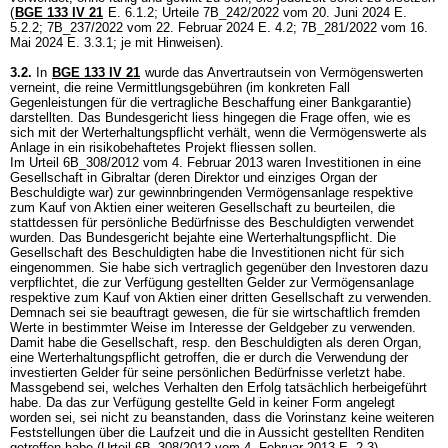
(
BGE 133 IV 21
E. 6.1.2; Urteile 7B_242/2022 vom 20. Juni 2024 E.
5.2.2; 7B_237/2022 vom 22. Februar 2024 E. 4.2; 7B_281/2022 vom 16.
Mai 2024 E. 3.3.1; je mit Hinweisen).
3.2.
In
BGE 133 IV 21
wurde das Anvertrautsein von Vermögenswerten
verneint, die reine Vermittlungsgebühren (im konkreten Fall
Gegenleistungen für die vertragliche Beschaffung einer Bankgarantie)
darstellten. Das Bundesgericht liess hingegen die Frage offen, wie es
sich mit der Werterhaltungspflicht verhält, wenn die Vermögenswerte als
Anlage in ein risikobehaftetes Projekt fliessen sollen.
Im Urteil 6B_308/2012 vom 4. Februar 2013 waren Investitionen in eine
Gesellschaft in Gibraltar (deren Direktor und einziges Organ der
Beschuldigte war) zur gewinnbringenden Vermögensanlage respektive
zum Kauf von Aktien einer weiteren Gesellschaft zu beurteilen, die
stattdessen für persönliche Bedürfnisse des Beschuldigten verwendet
wurden. Das Bundesgericht bejahte eine Werterhaltungspflicht. Die
Gesellschaft des Beschuldigten habe die Investitionen nicht für sich
eingenommen. Sie habe sich vertraglich gegenüber den Investoren dazu
verpflichtet, die zur Verfügung gestellten Gelder zur Vermögensanlage
respektive zum Kauf von Aktien einer dritten Gesellschaft zu verwenden.
Demnach sei sie beauftragt gewesen, die für sie wirtschaftlich fremden
Werte in bestimmter Weise im Interesse der Geldgeber zu verwenden.
Damit habe die Gesellschaft, resp. den Beschuldigten als deren Organ,
eine Werterhaltungspflicht getroffen, die er durch die Verwendung der
investierten Gelder für seine persönlichen Bedürfnisse verletzt habe.
Massgebend sei, welches Verhalten den Erfolg tatsächlich herbeigeführt
habe. Da das zur Verfügung gestellte Geld in keiner Form angelegt
worden sei, sei nicht zu beanstanden, dass die Vorinstanz keine weiteren
Feststellungen über die Laufzeit und die in Aussicht gestellten Renditen
getroffen habe (Urteil 6B_308/2012 vom 4. Februar 2013 E. 2.3).