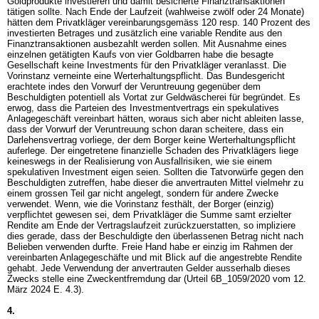
Goldprodukte investieren und damit besicherte Finanztransaktionen
tätigen sollte. Nach Ende der Laufzeit (wahlweise zwölf oder 24 Monate)
hätten dem Privatkläger vereinbarungsgemäss 120 resp. 140 Prozent des
investierten Betrages und zusätzlich eine variable Rendite aus den
Finanztransaktionen ausbezahlt werden sollen. Mit Ausnahme eines
einzelnen getätigten Kaufs von vier Goldbarren habe die besagte
Gesellschaft keine Investments für den Privatkläger veranlasst. Die
Vorinstanz verneinte eine Werterhaltungspflicht. Das Bundesgericht
erachtete indes den Vorwurf der Veruntreuung gegenüber dem
Beschuldigten potentiell als Vortat zur Geldwäscherei für begründet. Es
erwog, dass die Parteien des Investmentvertrags ein spekulatives
Anlagegeschäft vereinbart hätten, woraus sich aber nicht ableiten lasse,
dass der Vorwurf der Veruntreuung schon daran scheitere, dass ein
Darlehensvertrag vorliege, der dem Borger keine Werterhaltungspflicht
auferlege. Der eingetretene finanzielle Schaden des Privatklägers liege
keineswegs in der Realisierung von Ausfallrisiken, wie sie einem
spekulativen Investment eigen seien. Sollten die Tatvorwürfe gegen den
Beschuldigten zutreffen, habe dieser die anvertrauten Mittel vielmehr zu
einem grossen Teil gar nicht angelegt, sondern für andere Zwecke
verwendet. Wenn, wie die Vorinstanz festhält, der Borger (einzig)
verpflichtet gewesen sei, dem Privatkläger die Summe samt erzielter
Rendite am Ende der Vertragslaufzeit zurückzuerstatten, so impliziere
dies gerade, dass der Beschuldigte den überlassenen Betrag nicht nach
Belieben verwenden durfte. Freie Hand habe er einzig im Rahmen der
vereinbarten Anlagegeschäfte und mit Blick auf die angestrebte Rendite
gehabt. Jede Verwendung der anvertrauten Gelder ausserhalb dieses
Zwecks stelle eine Zweckentfremdung dar (Urteil 6B_1059/2020 vom 12.
März 2024 E. 4.3).
4.