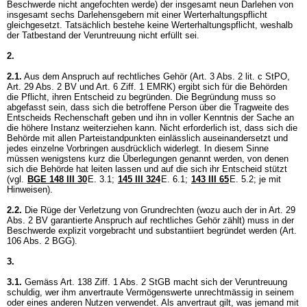
Beschwerde nicht angefochten werde) der insgesamt neun Darlehen von
insgesamt sechs Darlehensgebern mit einer Werterhaltungspflicht
gleichgesetzt. Tatsächlich bestehe keine Werterhaltungspflicht, weshalb
der Tatbestand der Veruntreuung nicht erfüllt sei.
2.
2.1.
Aus dem Anspruch auf rechtliches Gehör (
Art. 3 Abs. 2 lit. c StPO
,
Art. 29 Abs. 2 BV
und
Art. 6 Ziff. 1 EMRK
) ergibt sich für die Behörden
die Pflicht, ihren Entscheid zu begründen. Die Begründung muss so
abgefasst sein, dass sich die betroffene Person über die Tragweite des
Entscheids Rechenschaft geben und ihn in voller Kenntnis der Sache an
die höhere Instanz weiterziehen kann. Nicht erforderlich ist, dass sich die
Behörde mit allen Parteistandpunkten einlässlich auseinandersetzt und
jedes einzelne Vorbringen ausdrücklich widerlegt. In diesem Sinne
müssen wenigstens kurz die Überlegungen genannt werden, von denen
sich die Behörde hat leiten lassen und auf die sich ihr Entscheid stützt
(vgl.
BGE 148 III 30
E. 3.1;
145 III 324
E. 6.1;
143 III 65
E. 5.2; je mit
Hinweisen).
2.2.
Die Rüge der Verletzung von Grundrechten (wozu auch der in
Art. 29
Abs. 2 BV
garantierte Anspruch auf rechtliches Gehör zählt) muss in der
Beschwerde explizit vorgebracht und substantiiert begründet werden (
Art.
106 Abs. 2 BGG
).
3.
3.1.
Gemäss
Art. 138 Ziff. 1 Abs. 2 StGB
macht sich der Veruntreuung
schuldig, wer ihm anvertraute Vermögenswerte unrechtmässig in seinem
oder eines anderen Nutzen verwendet. Als anvertraut gilt, was jemand mit