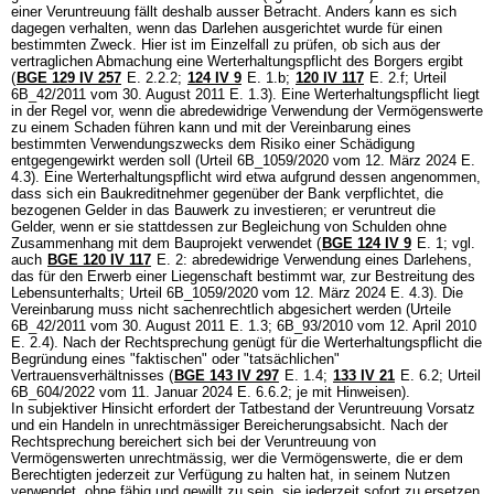
einer Veruntreuung fällt deshalb ausser Betracht. Anders kann es sich
dagegen verhalten, wenn das Darlehen ausgerichtet wurde für einen
bestimmten Zweck. Hier ist im Einzelfall zu prüfen, ob sich aus der
vertraglichen Abmachung eine Werterhaltungspflicht des Borgers ergibt
(
BGE 129 IV 257
E. 2.2.2;
124 IV 9
E. 1.b;
120 IV 117
E. 2.f; Urteil
6B_42/2011 vom 30. August 2011 E. 1.3). Eine Werterhaltungspflicht liegt
in der Regel vor, wenn die abredewidrige Verwendung der Vermögenswerte
zu einem Schaden führen kann und mit der Vereinbarung eines
bestimmten Verwendungszwecks dem Risiko einer Schädigung
entgegengewirkt werden soll (Urteil 6B_1059/2020 vom 12. März 2024 E.
4.3). Eine Werterhaltungspflicht wird etwa aufgrund dessen angenommen,
dass sich ein Baukreditnehmer gegenüber der Bank verpflichtet, die
bezogenen Gelder in das Bauwerk zu investieren; er veruntreut die
Gelder, wenn er sie stattdessen zur Begleichung von Schulden ohne
Zusammenhang mit dem Bauprojekt verwendet (
BGE 124 IV 9
E. 1; vgl.
auch
BGE 120 IV 117
E. 2: abredewidrige Verwendung eines Darlehens,
das für den Erwerb einer Liegenschaft bestimmt war, zur Bestreitung des
Lebensunterhalts; Urteil 6B_1059/2020 vom 12. März 2024 E. 4.3). Die
Vereinbarung muss nicht sachenrechtlich abgesichert werden (Urteile
6B_42/2011 vom 30. August 2011 E. 1.3; 6B_93/2010 vom 12. April 2010
E. 2.4). Nach der Rechtsprechung genügt für die Werterhaltungspflicht die
Begründung eines "faktischen" oder "tatsächlichen"
Vertrauensverhältnisses (
BGE 143 IV 297
E. 1.4;
133 IV 21
E. 6.2; Urteil
6B_604/2022 vom 11. Januar 2024 E. 6.6.2; je mit Hinweisen).
In subjektiver Hinsicht erfordert der Tatbestand der Veruntreuung Vorsatz
und ein Handeln in unrechtmässiger Bereicherungsabsicht. Nach der
Rechtsprechung bereichert sich bei der Veruntreuung von
Vermögenswerten unrechtmässig, wer die Vermögenswerte, die er dem
Berechtigten jederzeit zur Verfügung zu halten hat, in seinem Nutzen
verwendet, ohne fähig und gewillt zu sein, sie jederzeit sofort zu ersetzen