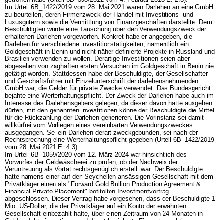
Im Urteil 6B_1422/2019 vom 28. Mai 2021 waren Darlehen an eine GmbH
zu beurteilen, deren Firmenzweck der Handel mit Investitions- und
Luxusgütern sowie die Vermittlung von Finanzgeschäften darstellte. Dem
Beschuldigten wurde eine Täuschung über den Verwendungszweck der
erhaltenen Darlehen vorgeworfen. Konkret habe er angegeben, die
Darlehen für verschiedene Investitionstätigkeiten, namentlich ein
Goldgeschäft in Benin und nicht näher definierte Projekte in Russland und
Brasilien verwenden zu wollen. Derartige Investitionen seien aber
abgesehen von zaghaften ersten Versuchen im Goldgeschäft in Benin nie
getätigt worden. Stattdessen habe der Beschuldigte, der Gesellschafter
und Geschäftsführer mit Einzelunterschrift der darlehensnehmenden
GmbH war, die Gelder für private Zwecke verwendet. Das Bundesgericht
bejahte eine Werterhaltungspflicht. Der Zweck der Darlehen habe auch im
Interesse des Darlehensgebers gelegen, da dieser davon hätte ausgehen
dürfen, mit den genannten Investitionen könne der Beschuldigte die Mittel
für die Rückzahlung der Darlehen generieren. Die Vorinstanz sei damit
willkürfrei vom Vorliegen eines vereinbarten Verwendungszweckes
ausgegangen. Sei ein Darlehen derart zweckgebunden, sei nach der
Rechtsprechung eine Werterhaltungspflicht gegeben (Urteil 6B_1422/2019
vom 28. Mai 2021 E. 4.3).
Im Urteil 6B_1059/2020 vom 12. März 2024 war hinsichtlich des
Vorwurfes der Geldwäscherei zu prüfen, ob der Nachweis der
Veruntreuung als Vortat rechtsgenüglich erstellt war. Der Beschuldigte
hatte namens einer auf den Seychellen ansässigen Gesellschaft mit dem
Privatkläger einen als "Forward Gold Bullion Production Agreement &
Financial Private Placement" betitelten Investmentvertrag
abgeschlossen. Dieser Vertrag habe vorgesehen, dass der Beschuldigte 1
Mio. US-Dollar, die der Privatkläger auf ein Konto der erwähnten
Gesellschaft einbezahlt hatte, über einen Zeitraum von 24 Monaten in