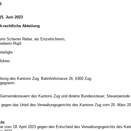
3
15. Juni 2023
ich-rechtliche Abteilung
rin Scherrer Reber, als Einzelrichterin,
reiberin Rupf.
teiligte
,
führer,
ltung des Kantons Zug, Bahnhofstrasse 26, 6300 Zug,
gegnerin.
d
 Gemeindesteuern des Kantons Zug und direkte Bundessteuer, Steuerperiode
gegen das Urteil des Verwaltungsgerichts des Kantons Zug vom 20. März 20
cht
abe vom 18. April 2023 gegen den Entscheid des Verwaltungsgerichts des Ka