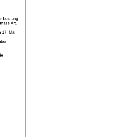
ur Leistung
gemäss
Art.
m 17. Mai
haben,
ie