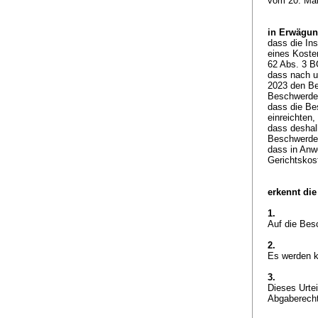
vom 20. Mä
in Erwägun
dass die Ins
eines Koste
62 Abs. 3 
dass nach u
2023 den Be
Beschwerdef
dass die Bes
einreichten,
dass deshal
Beschwerde 
dass in An
Gerichtskos
erkennt die
1.
Auf die Bes
2.
Es werden k
3.
Dieses Urte
Abgaberecht