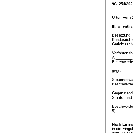
9C_254/202
Urteil vom 
III. öffentl
Besetzung
Bundesrichte
Gerichtssch
Verfahrensbe
A.________
Beschwerde
gegen
Steuerverwa
Beschwerde
Gegenstan
Staats- und
Beschwerde 
5).
Nach Einsi
in die Eing