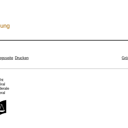
hung
egsseite
Drucken
Grö
cht
éral
ederale
eral