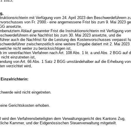
rz 2023,
g,
truktionsrichterin mit Verfügung vom 24. April 2023 den Beschwerdeführern z
nvorschusses von Fr. 2'000.- eine angemessene Frist bis zum 9. Mai 2023 
BGG
ansetzte,
nbenutztem Ablauf genannter Frist die Instruktionsrichterin mit Verfügung vo
schwerdeführern eine Nachfrist bis zum 30. Mai 2023 ansetzte, und die
ührer auch die Nachfrist für die Leistung des Kostenvorschusses verpasst 
chwerdeführer zwischenzeitlich eine weitere Eingabe datiert mit 2. Mai 2023
 welche nicht weiter zu berücksichtigen ist,
b im vereinfachten Verfahren nach
Art. 108 Abs. 1 lit. a und Abs. 2 BGG
auf d
nicht einzutreten ist,
wendung von
Art. 66 Abs. 1 Satz 2 BGG
umständehalber auf die Erhebung von
ten verzichtet wird,
 Einzelrichterin:
chwerde wird nicht eingetreten.
eine Gerichtskosten erhoben.
il wird den Verfahrensbeteiligten dem Verwaltungsgericht des Kantons Zug,
liche Kammer, und der Eidgenössischen Steuerverwaltung mitgeteilt.