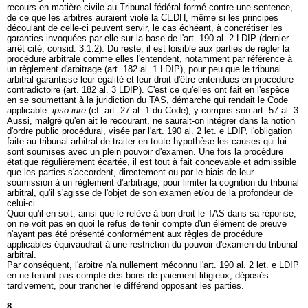
recours en matière civile au Tribunal fédéral formé contre une sentence,
de ce que les arbitres auraient violé la CEDH, même si les principes
découlant de celle-ci peuvent servir, le cas échéant, à concrétiser les
garanties invoquées par elle sur la base de l'
art. 190 al. 2 LDIP
(dernier
arrêt cité, consid. 3.1.2). Du reste, il est loisible aux parties de régler la
procédure arbitrale comme elles l'entendent, notamment par référence à
un règlement d'arbitrage (
art. 182 al. 1 LDIP
), pour peu que le tribunal
arbitral garantisse leur égalité et leur droit d'être entendues en procédure
contradictoire (
art. 182 al. 3 LDIP
). C'est ce qu'elles ont fait en l'espèce
en se soumettant à la juridiction du TAS, démarche qui rendait le Code
applicable
ipso iure
(cf. art. 27 al. 1 du Code), y compris son art. 57 al. 3.
Aussi, malgré qu'en ait le recourant, ne saurait-on intégrer dans la notion
d'ordre public procédural, visée par l'
art. 190 al. 2 let
. e LDIP, l'obligation
faite au tribunal arbitral de traiter en toute hypothèse les causes qui lui
sont soumises avec un plein pouvoir d'examen. Une fois la procédure
étatique régulièrement écartée, il est tout à fait concevable et admissible
que les parties s'accordent, directement ou par le biais de leur
soumission à un règlement d'arbitrage, pour limiter la cognition du tribunal
arbitral, qu'il s'agisse de l'objet de son examen et/ou de la profondeur de
celui-ci.
Quoi qu'il en soit, ainsi que le relève à bon droit le TAS dans sa réponse,
on ne voit pas en quoi le refus de tenir compte d'un élément de preuve
n'ayant pas été présenté conformément aux règles de procédure
applicables équivaudrait à une restriction du pouvoir d'examen du tribunal
arbitral.
Par conséquent, l'arbitre n'a nullement méconnu l'
art. 190 al. 2 let
. e LDIP
en ne tenant pas compte des bons de paiement litigieux, déposés
tardivement, pour trancher le différend opposant les parties.
8.