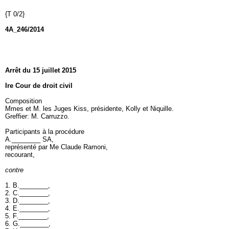
{T 0/2}
4A_246/2014
Arrêt du 15 juillet 2015
Ire Cour de droit civil
Composition
Mmes et M. les Juges Kiss, présidente, Kolly et Niquille.
Greffier: M. Carruzzo.
Participants à la procédure
A.________ SA,
représenté par Me Claude Ramoni,
recourant,
contre
1. B.________,
2. C.________,
3. D.________,
4. E.________,
5. F.________,
6. G.________,