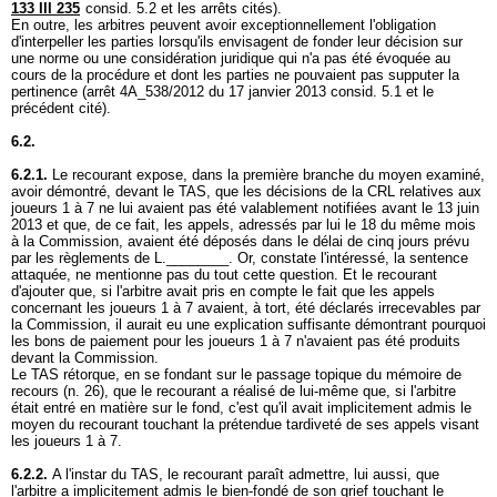
133 III 235
consid. 5.2 et les arrêts cités).
En outre, les arbitres peuvent avoir exceptionnellement l'obligation
d'interpeller les parties lorsqu'ils envisagent de fonder leur décision sur
une norme ou une considération juridique qui n'a pas été évoquée au
cours de la procédure et dont les parties ne pouvaient pas supputer la
pertinence (arrêt 4A_538/2012 du 17 janvier 2013 consid. 5.1 et le
précédent cité).
6.2.
6.2.1.
Le recourant expose, dans la première branche du moyen examiné,
avoir démontré, devant le TAS, que les décisions de la CRL relatives aux
joueurs 1 à 7 ne lui avaient pas été valablement notifiées avant le 13 juin
2013 et que, de ce fait, les appels, adressés par lui le 18 du même mois
à la Commission, avaient été déposés dans le délai de cinq jours prévu
par les règlements de L.________. Or, constate l'intéressé, la sentence
attaquée, ne mentionne pas du tout cette question. Et le recourant
d'ajouter que, si l'arbitre avait pris en compte le fait que les appels
concernant les joueurs 1 à 7 avaient, à tort, été déclarés irrecevables par
la Commission, il aurait eu une explication suffisante démontrant pourquoi
les bons de paiement pour les joueurs 1 à 7 n'avaient pas été produits
devant la Commission.
Le TAS rétorque, en se fondant sur le passage topique du mémoire de
recours (n. 26), que le recourant a réalisé de lui-même que, si l'arbitre
était entré en matière sur le fond, c'est qu'il avait implicitement admis le
moyen du recourant touchant la prétendue tardiveté de ses appels visant
les joueurs 1 à 7.
6.2.2.
A l'instar du TAS, le recourant paraît admettre, lui aussi, que
l'arbitre a implicitement admis le bien-fondé de son grief touchant le