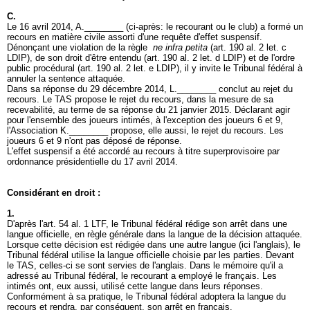
C.
Le 16 avril 2014, A.________ (ci-après: le recourant ou le club) a formé un
recours en matière civile assorti d'une requête d'effet suspensif.
Dénonçant une violation de la règle
ne infra petita
(
art. 190 al. 2 let
. c
LDIP), de son droit d'être entendu (
art. 190 al. 2 let
. d LDIP) et de l'ordre
public procédural (
art. 190 al. 2 let
. e LDIP), il y invite le Tribunal fédéral à
annuler la sentence attaquée.
Dans sa réponse du 29 décembre 2014, L.________ conclut au rejet du
recours. Le TAS propose le rejet du recours, dans la mesure de sa
recevabilité, au terme de sa réponse du 21 janvier 2015. Déclarant agir
pour l'ensemble des joueurs intimés, à l'exception des joueurs 6 et 9,
l'Association K.________ propose, elle aussi, le rejet du recours. Les
joueurs 6 et 9 n'ont pas déposé de réponse.
L'effet suspensif a été accordé au recours à titre superprovisoire par
ordonnance présidentielle du 17 avril 2014.
Considérant en droit :
1.
D'après l'
art. 54 al. 1 LTF
, le Tribunal fédéral rédige son arrêt dans une
langue officielle, en règle générale dans la langue de la décision attaquée.
Lorsque cette décision est rédigée dans une autre langue (ici l'anglais), le
Tribunal fédéral utilise la langue officielle choisie par les parties. Devant
le TAS, celles-ci se sont servies de l'anglais. Dans le mémoire qu'il a
adressé au Tribunal fédéral, le recourant a employé le français. Les
intimés ont, eux aussi, utilisé cette langue dans leurs réponses.
Conformément à sa pratique, le Tribunal fédéral adoptera la langue du
recours et rendra, par conséquent, son arrêt en français.