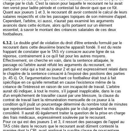
charge par le club. C'est la raison pour laquelle le recourant ne lui avait
rien versé pour ladite période et contestait lui devoir quoi que ce fût.
Quant aux joueurs 1 et 3, le recourant dit avoir contesté le calcul de leurs
salaires respectifs et cite les passages topiques de son mémoire d'appel.
Cependant, l'arbitre, ici aussi, n'aurait pas examiné les arguments
avancés dans cette écriture, alors qu'ils portaient sur un élément
essentiel, à savoir le montant des créances salariales de ces deux
footballeurs.
6.3.2.
Le double grief de violation du droit d'être entendu formulé par le
recourant dans cette deuxième branche apparaît fondé. Il est du reste
frappant de constater que le TAS n'y consacre aucune ligne de sa
réponse, contrairement à ce qu'il fait pour les autres moyens.
Effectivement, on cherche en vain, dans la sentence attaquée, le
passage où l'arbitre aurait réfuté les arguments du recourant, en
particulier celui qui a trait au joueur 2 et qui est expressément relaté dans
le chapitre de la sentence consacré à l'exposé des positions des parties
(n. 45 ii). Or, l'argumentation touchant ce footballeur était tout à fait
spécifique en ce qu'elle remettait en cause l'existence même de la
créance de l'intéressé en raison de son incapacité de travail. L'arbitre
aurait dû indiquer, à tout le moins, s'il jugeait inapplicable, dans le cas
d'un empêchement de travailler causé par une blessure, la clause du
contrat de travail liant la rémunération mensuelle de ce joueur à la
condition qu'il jouât un pourcentage déterminé du nombre total de minutes
que représentaient les matchs disputés par le club pendant le mois
considéré. Il aurait dû également traiter la question de la prise en charge
des frais médicaux, expressément soulevée par le recourant.
Pour ce qui est des joueurs 1 et 3, il ressort des passages de l'appel au
TAS cités dans le recours que le recourant avait dûment contesté la
manière dont la CRL avait appliqué la susdite clause de pourcentage