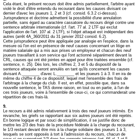
Cela étant, le présent recours doit être admis partiellement, l'arbitre ayant
violé le droit d'être entendu du recourant dans les causes divisant ce
dernier d'avec les joueurs 1, 2 et 3 (cf. consid. 6.3.2 ci-dessus).
Jurisprudence et doctrine admettent la possibilité d'une annulation
partielle, sans égard au caractère cassatoire du recours dirigé contre une
sentence arbitrale internationale (cf. l'
art. 77 al. 2 LTF
qui exclut
l'application de l'
art. 107 al. 2 LTF
), si l'objet attaqué est indépendant des
autres (arrêt 4A_360/2011 du 31 janvier 2012 consid. 6.2).
Cette jurisprudence peut être appliquée par analogie en l'espèce, dans la
mesure où l'on est en présence de neuf causes concernant un litige en
matière salariale qui a mis aux prises un employeur et chacun des neuf
joueurs travaillant à son service qui l'ont actionné séparément devant la
CRL, causes qui ont été jointes en appel pour être traitées ensemble (cf.
sentence, n. 25). Dès lors, les chiffres 2, 3 et 5 du dispositif de la
sentence attaquée seront annulés en tant qu'ils concernent les causes
divisant A.________ d'avec L.________ et les joueurs 1 à 3. Il en ira de
même du chiffre 4 de ce dispositif, lequel met l'ensemble des frais de
l'arbitrage à la charge du club. Il est, en effet, possible que, dans sa
nouvelle sentence, le TAS donne raison, en tout ou en partie, à l'un de
ces trois joueurs, voire à l'ensemble de ceux-ci, ce qui commanderait une
répartition de ces frais-là.
9.
Le recours a été admis relativement à trois des neuf joueurs intimés. En
revanche, les griefs se rapportant aux six autres joueurs ont été rejetés.
En bonne logique et par souci de simplification, il se justifie donc de
mettre les 2/3 des frais de la procédure fédérale à la charge du recourant,
le 1/3 restant devant être mis à la charge solidaire des joueurs 1 à 3,
lesquels se sont opposés à tort à l'admission du recours, chacun de
ceux-ci en supportant 1/3 dans les rapports internes (
art. 66 al. 1 et 5