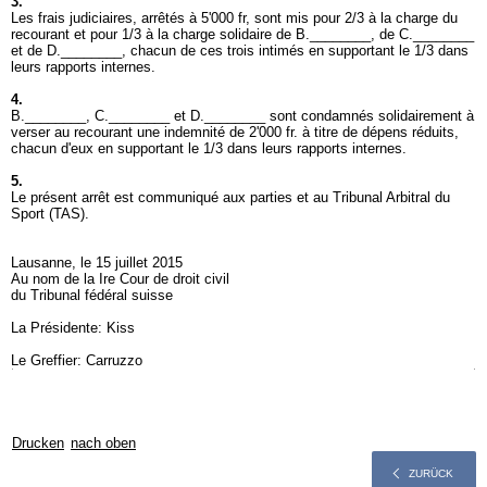
3.
Les frais judiciaires, arrêtés à 5'000 fr, sont mis pour 2/3 à la charge du
recourant et pour 1/3 à la charge solidaire de B.________, de C.________
et de D.________, chacun de ces trois intimés en supportant le 1/3 dans
leurs rapports internes.
4.
B.________, C.________ et D.________ sont condamnés solidairement à
verser au recourant une indemnité de 2'000 fr. à titre de dépens réduits,
chacun d'eux en supportant le 1/3 dans leurs rapports internes.
5.
Le présent arrêt est communiqué aux parties et au Tribunal Arbitral du
Sport (TAS).
Lausanne, le 15 juillet 2015
Au nom de la Ire Cour de droit civil
du Tribunal fédéral suisse
La Présidente: Kiss
Le Greffier: Carruzzo
Drucken
nach oben
ZURÜCK