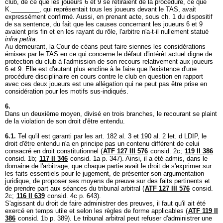
club, de ce que les joueurs 6 et 9 se retiraient de la procédure, ce que
K.________, qui représentait tous les joueurs devant le TAS, avait
expressément confirmé. Aussi, en prenant acte, sous ch. 1 du dispositif
de sa sentence, du fait que les causes concernant les joueurs 6 et 9
avaient pris fin et en les rayant du rôle, l'arbitre n'a-t-il nullement statué
infra petita
.
Au demeurant, la Cour de céans peut faire siennes les considérations
émises par le TAS en ce qui concerne le défaut d'intérêt actuel digne de
protection du club à l'admission de son recours relativement aux joueurs
6 et 9. Elle est d'autant plus encline à le faire que l'existence d'une
procédure disciplinaire en cours contre le club en question en rapport
avec ces deux joueurs est une allégation qui ne peut pas être prise en
considération pour les motifs sus-indiqués.
6.
Dans un deuxième moyen, divisé en trois branches, le recourant se plaint
de la violation de son droit d'être entendu.
6.1.
Tel qu'il est garanti par les art. 182 al. 3 et 190 al. 2 let. d LDIP, le
droit d'être entendu n'a en principe pas un contenu différent de celui
consacré en droit constitutionnel (
ATF 127 III 576
consid. 2c;
119 II 386
consid. 1b;
117 II 346
consid. 1a p. 347). Ainsi, il a été admis, dans le
domaine de l'arbitrage, que chaque partie avait le droit de s'exprimer sur
les faits essentiels pour le jugement, de présenter son argumentation
juridique, de proposer ses moyens de preuve sur des faits pertinents et
de prendre part aux séances du tribunal arbitral (
ATF 127 III 576
consid.
2c;
116 II 639
consid. 4c p. 643).
S'agissant du droit de faire administrer des preuves, il faut qu'il ait été
exercé en temps utile et selon les règles de forme applicables (
ATF 119 II
386
consid. 1b p. 389). Le tribunal arbitral peut refuser d'administrer une