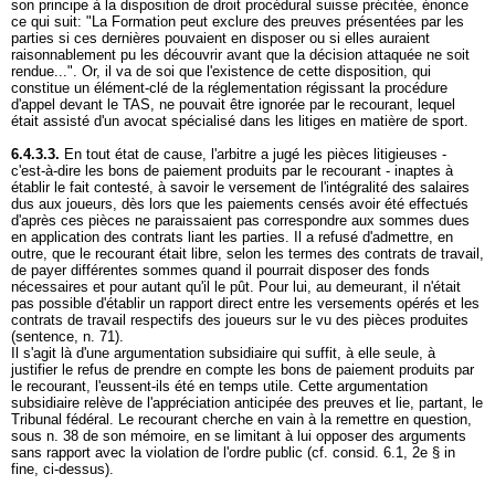
son principe à la disposition de droit procédural suisse précitée, énonce
ce qui suit: "La Formation peut exclure des preuves présentées par les
parties si ces dernières pouvaient en disposer ou si elles auraient
raisonnablement pu les découvrir avant que la décision attaquée ne soit
rendue...". Or, il va de soi que l'existence de cette disposition, qui
constitue un élément-clé de la réglementation régissant la procédure
d'appel devant le TAS, ne pouvait être ignorée par le recourant, lequel
était assisté d'un avocat spécialisé dans les litiges en matière de sport.
6.4.3.3.
En tout état de cause, l'arbitre a jugé les pièces litigieuses -
c'est-à-dire les bons de paiement produits par le recourant - inaptes à
établir le fait contesté, à savoir le versement de l'intégralité des salaires
dus aux joueurs, dès lors que les paiements censés avoir été effectués
d'après ces pièces ne paraissaient pas correspondre aux sommes dues
en application des contrats liant les parties. Il a refusé d'admettre, en
outre, que le recourant était libre, selon les termes des contrats de travail,
de payer différentes sommes quand il pourrait disposer des fonds
nécessaires et pour autant qu'il le pût. Pour lui, au demeurant, il n'était
pas possible d'établir un rapport direct entre les versements opérés et les
contrats de travail respectifs des joueurs sur le vu des pièces produites
(sentence, n. 71).
Il s'agit là d'une argumentation subsidiaire qui suffit, à elle seule, à
justifier le refus de prendre en compte les bons de paiement produits par
le recourant, l'eussent-ils été en temps utile. Cette argumentation
subsidiaire relève de l'appréciation anticipée des preuves et lie, partant, le
Tribunal fédéral. Le recourant cherche en vain à la remettre en question,
sous n. 38 de son mémoire, en se limitant à lui opposer des arguments
sans rapport avec la violation de l'ordre public (cf. consid. 6.1, 2e § in
fine, ci-dessus).