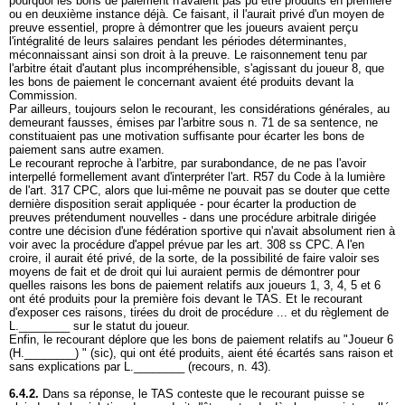
pourquoi les bons de paiement n'avaient pas pu être produits en première
ou en deuxième instance déjà. Ce faisant, il l'aurait privé d'un moyen de
preuve essentiel, propre à démontrer que les joueurs avaient perçu
l'intégralité de leurs salaires pendant les périodes déterminantes,
méconnaissant ainsi son droit à la preuve. Le raisonnement tenu par
l'arbitre était d'autant plus incompréhensible, s'agissant du joueur 8, que
les bons de paiement le concernant avaient été produits devant la
Commission.
Par ailleurs, toujours selon le recourant, les considérations générales, au
demeurant fausses, émises par l'arbitre sous n. 71 de sa sentence, ne
constituaient pas une motivation suffisante pour écarter les bons de
paiement sans autre examen.
Le recourant reproche à l'arbitre, par surabondance, de ne pas l'avoir
interpellé formellement avant d'interpréter l'art. R57 du Code à la lumière
de l'
art. 317 CPC
, alors que lui-même ne pouvait pas se douter que cette
dernière disposition serait appliquée - pour écarter la production de
preuves prétendument nouvelles - dans une procédure arbitrale dirigée
contre une décision d'une fédération sportive qui n'avait absolument rien à
voir avec la procédure d'appel prévue par les
art. 308 ss CPC
. A l'en
croire, il aurait été privé, de la sorte, de la possibilité de faire valoir ses
moyens de fait et de droit qui lui auraient permis de démontrer pour
quelles raisons les bons de paiement relatifs aux joueurs 1, 3, 4, 5 et 6
ont été produits pour la première fois devant le TAS. Et le recourant
d'exposer ces raisons, tirées du droit de procédure ... et du règlement de
L.________ sur le statut du joueur.
Enfin, le recourant déplore que les bons de paiement relatifs au "Joueur 6
(H.________) " (sic), qui ont été produits, aient été écartés sans raison et
sans explications par L.________ (recours, n. 43).
6.4.2.
Dans sa réponse, le TAS conteste que le recourant puisse se