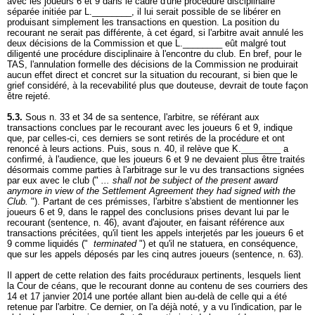
avec les joueurs 6 et 9 dans le cadre d'une procédure disciplinaire
séparée initiée par L.________, il lui serait possible de se libérer en
produisant simplement les transactions en question. La position du
recourant ne serait pas différente, à cet égard, si l'arbitre avait annulé les
deux décisions de la Commission et que L.________ eût malgré tout
diligenté une procédure disciplinaire à l'encontre du club. En bref, pour le
TAS, l'annulation formelle des décisions de la Commission ne produirait
aucun effet direct et concret sur la situation du recourant, si bien que le
grief considéré, à la recevabilité plus que douteuse, devrait de toute façon
être rejeté.
5.3.
Sous n. 33 et 34 de sa sentence, l'arbitre, se référant aux
transactions conclues par le recourant avec les joueurs 6 et 9, indique
que, par celles-ci, ces derniers se sont retirés de la procédure et ont
renoncé à leurs actions. Puis, sous n. 40, il relève que K.________ a
confirmé, à l'audience, que les joueurs 6 et 9 ne devaient plus être traités
désormais comme parties à l'arbitrage sur le vu des transactions signées
par eux avec le club ("
... shall not be subject of the present award
anymore in view of the Settlement Agreement they had signed with the
Club.
"). Partant de ces prémisses, l'arbitre s'abstient de mentionner les
joueurs 6 et 9, dans le rappel des conclusions prises devant lui par le
recourant (sentence, n. 46), avant d'ajouter, en faisant référence aux
transactions précitées, qu'il tient les appels interjetés par les joueurs 6 et
9 comme liquidés ("
terminated
") et qu'il ne statuera, en conséquence,
que sur les appels déposés par les cinq autres joueurs (sentence, n. 63).
Il appert de cette relation des faits procéduraux pertinents, lesquels lient
la Cour de céans, que le recourant donne au contenu de ses courriers des
14 et 17 janvier 2014 une portée allant bien au-delà de celle qui a été
retenue par l'arbitre. Ce dernier, on l'a déjà noté, y a vu l'indication, par le