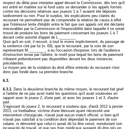
respect du délai pour interjeter appel devant la Commission, dès lors qu'il
est entré en matière sur le fond sans se demander si les appels formés
contre les décisions relatives aux joueurs 1 à 7 avaient été déposés
tardivement ou non. Pour le surplus, les explications peu claires du
recourant ne permettent pas de comprendre la relation de cause à effet
que l'intéressé tente d'établir entre le fait que ses appels ont été déclarés
irrecevables par la Commission et l'impossibilité dans laquelle il se serait
trouvé de produire les bons de paiement concernant les joueurs 1 à 7
devant cette autorité d'appel de L.________.
Quoi qu'il en soit, il ressort, à tout le moins implicitement, du passage de
la sentence cité par lui (n. 69), que le recourant, par la voix de son
représentant M.________, a eu l'occasion d'exposer, lors de l'audience
d'instruction tenue par l'arbitre, le motif pour lequel les bons de paiement
n'étaient prétendument pas disponibles devant les deux instances
précédentes.
Le moyen pris de la violation du droit d'être entendu du recourant n'est
donc pas fondé dans sa première branche.
6.3.
6.3.1.
Dans la deuxième branche du même moyen, le recourant fait grief
à l'arbitre de ne pas avoir traité les questions qu'il avait soulevées en
rapport avec le joueur 2, d'une part, et avec les joueurs 1 et 3, d'autre
part.
S'agissant du joueur 2, le recourant a soutenu que, d'août 2012 à janvier
2013, ce footballeur, victime d'une blessure ayant nécessité une
intervention chirurgicale, n'avait joué aucun match officiel, si bien qu'il
n'avait pas satisfait à la condition dont dépendait le paiement de son
salaire, ni démontré que celui-ci aurait dû lui être versé, nonobstant son
incapacité de travail, et que ses frais médicaux auraient dû être pris en