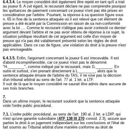
6.4.3.4.
Le moyen considéré doit également être rejeté en tant qu'il a trait
au joueur 8. A cet égard, le recourant déclare ne pas comprendre pourquoi
les quittances de paiement concernant ce joueur n'ont pas été prises en
considération par l'arbitre. Pourtant, la réponse à sa question figure sous
n. 65 in fine de la sentence attaquée où il est relevé que cet élément de
preuve a été écarté par la Commission en raison de sa non-conformité
avec la loi .... Comme le recourant n'allègue pas avoir contesté ce dernier
argument devant l'arbitre et ne pas avoir obtenu de réponse à ce sujet, la
situation juridique résultant de cet argument est celle d'un moyen de
preuve qui n'a pas été valablement présenté selon les règles de droit
applicables. Dans ce cas de figure, une violation du droit à la preuve n'est
pas envisageable.
6.4.3.5.
Enfin, l'argument concernant le joueur 6 est irrecevable. Il est
d'abord incompréhensible, car ce joueur n'est pas le dénommé
"H.________", comme indiqué par le recourant, mais G.________. En
outre et surtout, s'en prenant directement à L.________, alors que la
sentence attaquée émane de l'arbitre du TAS, il ne vise pas la décision
d'un tribunal arbitral au sens de l'
art. 77 al. 1 let. a LTF
.
Il suit de là que le moyen considéré ne saurait être admis dans aucune de
ses trois branches.
7.
Dans un ultime moyen, le recourant soutient que la sentence attaquée
viole l'ordre public procédural.
7.1.
L'ordre public procédural, au sens de l'
art. 190 al. 2 let
. e LDIP, qui
n'est qu'une garantie subsidiaire (
ATF 138 III 270
consid. 2.3), assure aux
parties le droit à un jugement indépendant sur les conclusions et l'état de
fait soumis au Tribunal arbitral d'une manière conforme au droit de