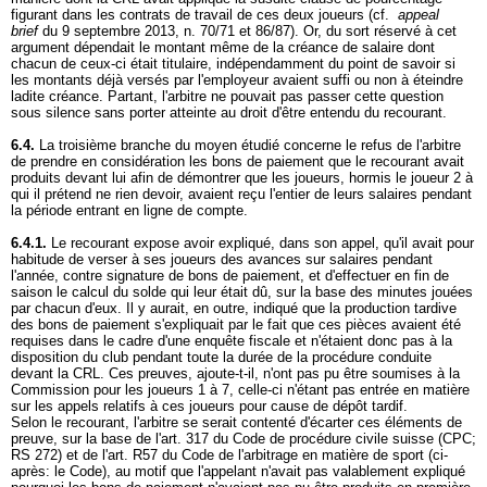
figurant dans les contrats de travail de ces deux joueurs (cf.
appeal
brief
du 9 septembre 2013, n. 70/71 et 86/87). Or, du sort réservé à cet
argument dépendait le montant même de la créance de salaire dont
chacun de ceux-ci était titulaire, indépendamment du point de savoir si
les montants déjà versés par l'employeur avaient suffi ou non à éteindre
ladite créance. Partant, l'arbitre ne pouvait pas passer cette question
sous silence sans porter atteinte au droit d'être entendu du recourant.
6.4.
La troisième branche du moyen étudié concerne le refus de l'arbitre
de prendre en considération les bons de paiement que le recourant avait
produits devant lui afin de démontrer que les joueurs, hormis le joueur 2 à
qui il prétend ne rien devoir, avaient reçu l'entier de leurs salaires pendant
la période entrant en ligne de compte.
6.4.1.
Le recourant expose avoir expliqué, dans son appel, qu'il avait pour
habitude de verser à ses joueurs des avances sur salaires pendant
l'année, contre signature de bons de paiement, et d'effectuer en fin de
saison le calcul du solde qui leur était dû, sur la base des minutes jouées
par chacun d'eux. Il y aurait, en outre, indiqué que la production tardive
des bons de paiement s'expliquait par le fait que ces pièces avaient été
requises dans le cadre d'une enquête fiscale et n'étaient donc pas à la
disposition du club pendant toute la durée de la procédure conduite
devant la CRL. Ces preuves, ajoute-t-il, n'ont pas pu être soumises à la
Commission pour les joueurs 1 à 7, celle-ci n'étant pas entrée en matière
sur les appels relatifs à ces joueurs pour cause de dépôt tardif.
Selon le recourant, l'arbitre se serait contenté d'écarter ces éléments de
preuve, sur la base de l'art. 317 du Code de procédure civile suisse (CPC;
RS 272) et de l'art. R57 du Code de l'arbitrage en matière de sport (ci-
après: le Code), au motif que l'appelant n'avait pas valablement expliqué