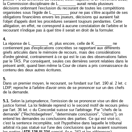
la Commission disciplinaire de L.________ aurait rendu plusieurs
décisions ordonnant l'exclusion du recourant de toutes les compétitions
organisées sous l'égide de L.________ pour ne pas s'être acquitté de ses
obligations financières envers les joueurs, décisions qui auraient fait
l'objet d'appels dont les procédures seraient toujours pendantes. Cette
allégation, en effet, ne correspond à aucune constatation de l'arbitre et le
recourant n'indique pas à quel titre il serait en droit de la formuler.
4.
La réponse de L.________ et, plus encore, celle de K.________ ne
contiennent pas d'explications concrètes se rapportant aux différents
griefs articulés dans le mémoire de recours, mais des considérations
d'ordre général, contrairement à ce qui est le cas des observations faites
par le TAS. Par conséquent, seules ces dernières seront relatées dans le
présent arrêt, quand bien même la Cour de céans a pris connaissance du
contenu des deux autres écritures.
5.
Dans un premier moyen, le recourant, se fondant sur l'
art. 190 al. 2 let
. c
LDIP, reproche à l'arbitre d'avoir omis de se prononcer sur un des chefs
de la demande.
5.1.
Selon la jurisprudence, l'omission de se prononcer vise un déni de
justice formel. La loi fédérale reprend ici le second motif de recours prévu
par l'
art. 36 let
. c du Concordat suisse sur l'arbitrage. Par "chefs de la
demande" ("Rechtsbegehren", "determinate conclusioni", "claims"), on
entend les demandes ou conclusions des parties. Ce qui est visé ici,
c'est la sentence incomplète, soit l'hypothèse dans laquelle le tribunal
arbitral n'a pas statué sur l'une des conclusions que lui avaient soumises
les parties (
ATF 128 III 234
consid. 4a p. 242 et les références).