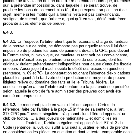
plaindre de la violation de son droit d'être entendu dès lors que, interpellé
sur la prétendue impossibilité, dans laquelle il se serait trouvé, de
produire les bons de paiement plus tôt, il a pu exposer sa position à ce
sujet, même si les motifs qu'il a fournis n'étaient pas convaincants. Il
souligne, de surcroît, que l'arbitre a, quoi qu'il en soit, dénié toute force
probante à ces éléments de preuve.
6.4.3.
6.4.3.1.
En l'espèce, l'arbitre retient que le recourant, chargé du fardeau
de la preuve sur ce point, ne démontre pas pour quelle raison il lui était
impossible de produire les bons de paiement devant la CRL, puis devant
la Commission, ni n'explique, de manière un tant soit peu convaincante,
pourquoi il n'aurait pas pu produire une copie de ces pièces, dont les
originaux étaient prétendument indisponibles pour cause d'enquête fiscale
en cours. Aussi juge-t-il inadmissible le dépôt des pièces en question
(sentence, n. 69 et 70). La constatation touchant l'absence d'explications
plausibles quant à la tardiveté de la production des moyens de preuve
litigieux relève du domaine des faits et lie le Tribunal fédéral. La
conclusion qu'en a tirée l'arbitre est conforme à la jurisprudence précitée
selon laquelle le droit de faire administrer des preuves doit avoir été
exercé en temps utile.
6.4.3.2.
Le recourant plaide en vain l'effet de surprise. Certes, la
référence, faite par l'arbitre à la page 15 in fine de sa sentence, à l'
art.
317 CPC
paraît assez singulière, s'agissant d'un différend opposant un
club de football ... à des joueurs de nationalité ... et domiciliés en
Y.________. Toutefois, l'arbitre a également appliqué l'art. 57 al. 3 du
Code (sentence, n. 68), qui suffit à lui seul à justifier le refus de prendre
en considération les pièces en question et dont le texte, comparable dans