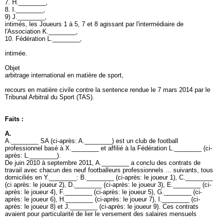
7. H.________,
8. I.________,
9) J.________,
intimés, les Joueurs 1 à 5, 7 et 8 agissant par l'intermédiaire de
l'Association K.________,
10. Fédération L.________,
intimée.
Objet
arbitrage international en matière de sport,
recours en matière civile contre la sentence rendue le 7 mars 2014 par le
Tribunal Arbitral du Sport (TAS).
Faits :
A.
A.________ SA (ci-après: A.________) est un club de football
professionnel basé à X.________ et affilié à la Fédération L.________ (ci-
après: L.________).
De juin 2010 à septembre 2011, A.________ a conclu des contrats de
travail avec chacun des neuf footballeurs professionnels ... suivants, tous
domiciliés en Y.________: B.________ (ci-après: le joueur 1), C.________
(ci après: le joueur 2), D.________ (ci-après: le joueur 3), E.________ (ci-
après: le joueur 4), F.________ (ci-après: le joueur 5), G.________ (ci-
après: le joueur 6), H.________ (ci-après: le joueur 7), I.________ (ci-
après: le joueur 8) et J.________ (ci-après: le joueur 9). Ces contrats
avaient pour particularité de lier le versement des salaires mensuels