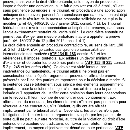
preuve, sans violer le droit d'être entendu, si le moyen de preuve est
inapte à fonder une conviction, si le fait à prouver est déjà établi, s'il est
sans pertinence ou encore si le tribunal, en procédant à une appréciation
anticipée des preuves, parvient à la conclusion que sa conviction est déjà
faite et que le résultat de la mesure probatoire sollicitée ne peut plus la
modifier (arrêt 4A_440/2010 du 7 janvier 2011 consid. 4.1). Le Tribunal
fédéral ne peut revoir une appréciation anticipée des preuves, sauf sous
l'angle extrêmement restreint de l'ordre public. Le droit d'être entendu ne
permet pas d'exiger une mesure probatoire inapte à apporter la preuve
(arrêt 4A_150/2012 du 12 juillet 2012 consid. 4.1).
Le droit d'être entendu en procédure contradictoire, au sens de l'
art. 190
al. 2 let
. d LDIP, n'exige certes pas qu'une sentence arbitrale
internationale soit motivée (
ATF 134 III 186
consid. 6.1 et les
références). Il impose, toutefois, aux arbitres un devoir minimum
d'examiner et de traiter les problèmes pertinents (
ATF 133 III 235
consid.
5.2 p. 248 et les arrêts cités). Ce devoir est violé lorsque, par
inadvertance ou malentendu, le tribunal arbitral ne prend pas en
considération des allégués, arguments, preuves et offres de preuve
présentés par l'une des parties et importants pour la décision à rendre. Si
la sentence passe totalement sous silence des éléments apparemment
importants pour la solution du litige, c'est aux arbitres ou à la partie
intimée qu'il appartient de justifier cette omission dans leurs observations
sur le recours. Il leur incombe de démontrer que, contrairement aux
affirmations du recourant, les éléments omis n'étaient pas pertinents pour
résoudre le cas concret ou, s'ils l'étaient, qu'ils ont été réfutés
implicitement par le tribunal arbitral. Cependant, les arbitres n'ont pas
l'obligation de discuter tous les arguments invoqués par les parties, de
sorte qu'il ne peut leur être reproché, au titre de la violation du droit d'être
entendu en procédure contradictoire, de n'avoir pas réfuté, même
implicitement, un moyen objectivement dénué de toute pertinence (
ATF