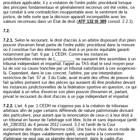
procédure applicable; il y a violation de l'ordre public procédural lorsque
des principes fondamentaux et généralement reconnus ont été violés, ce
qui conduit à une contradiction insupportable avec le sentiment de la
justice, de telle sorte que la décision apparaît incompatible avec les
valeurs reconnues dans un Etat de droit (
ATF 132 III 389
consid. 2.2.1).
7.2.
7.2.1.
Selon le recourant, le droit d'accès à un arbitre disposant d'un plein
pouvoir d'examen ferait partie de l'ordre public procédural dans la mesure
où il constitue l'un des éléments du droit à un procès équitable garanti
notamment par l'
art. 6 par. 1 CEDH
. Comme les instances
juridictionnelles internes de L.________ ne sauraient être assimilées à un
tribunal indépendant et impartial, l'appel au TAS était le seul moyen pour
lui de voir sa cause tranchée par un tribunal satisfaisant à ces exigences-
là. Cependant, dans le cas concret, l'arbitre, par une interprétation
restrictive de l'art. 57 al. 3 du Code, avait écarté des offres de preuve du
fait qu'elles portaient sur des pièces qui auraient dû être produites devant
les instances juridictionnelles de la fédération sportive en question, ce qui
équivalait à un refus d'exercer son plein pouvoir d'examen et, partant,
privait le recourant du droit d'accès à un juge indépendant et impartial.
7.2.2.
L'
art. 6 par. 1 CEDH
ne s'oppose pas à la création de tribunaux
arbitraux afin de juger certains différends de nature patrimoniale divisant
des particuliers, pour autant que la renonciation de ceux-ci à leur droit à
un tribunal en faveur de l'arbitrage soit libre, licite et sans équivoque (arrêt
4A_238/2011 du 4 janvier 2012 consid. 3.2 et l'arrêt de la Cour
européenne des droits de l'homme cité). Une fois le choix de ce mode de
règlement des litiges valablement opéré, une partie à la convention
d'arbitrage ne peut pas se plaindre directement, dans le cadre d'un