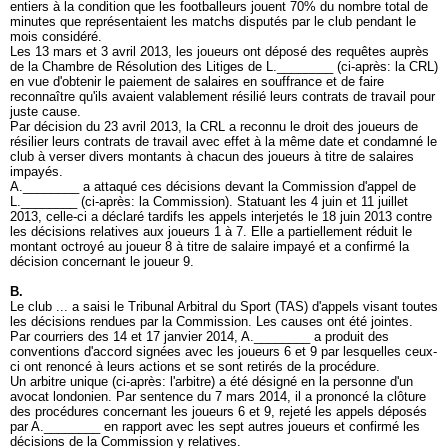
entiers à la condition que les footballeurs jouent 70% du nombre total de
minutes que représentaient les matchs disputés par le club pendant le
mois considéré.
Les 13 mars et 3 avril 2013, les joueurs ont déposé des requêtes auprès
de la Chambre de Résolution des Litiges de L.________ (ci-après: la CRL)
en vue d'obtenir le paiement de salaires en souffrance et de faire
reconnaître qu'ils avaient valablement résilié leurs contrats de travail pour
juste cause.
Par décision du 23 avril 2013, la CRL a reconnu le droit des joueurs de
résilier leurs contrats de travail avec effet à la même date et condamné le
club à verser divers montants à chacun des joueurs à titre de salaires
impayés.
A.________ a attaqué ces décisions devant la Commission d'appel de
L.________ (ci-après: la Commission). Statuant les 4 juin et 11 juillet
2013, celle-ci a déclaré tardifs les appels interjetés le 18 juin 2013 contre
les décisions relatives aux joueurs 1 à 7. Elle a partiellement réduit le
montant octroyé au joueur 8 à titre de salaire impayé et a confirmé la
décision concernant le joueur 9.
B.
Le club ... a saisi le Tribunal Arbitral du Sport (TAS) d'appels visant toutes
les décisions rendues par la Commission. Les causes ont été jointes.
Par courriers des 14 et 17 janvier 2014, A.________ a produit des
conventions d'accord signées avec les joueurs 6 et 9 par lesquelles ceux-
ci ont renoncé à leurs actions et se sont retirés de la procédure.
Un arbitre unique (ci-après: l'arbitre) a été désigné en la personne d'un
avocat londonien. Par sentence du 7 mars 2014, il a prononcé la clôture
des procédures concernant les joueurs 6 et 9, rejeté les appels déposés
par A.________ en rapport avec les sept autres joueurs et confirmé les
décisions de la Commission y relatives.