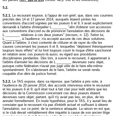
5.2.
5.2.1.
Le recourant expose, à l'appui de son grief, que, dans ses courriers
précités des 14 et 17 janvier 2014, auxquels étaient jointes les
conventions d'accord signées par les joueurs 6 et 9, il avait explicitement
demandé à l'arbitre d'interpeller L.________ "afin d'obtenir son accession
aux conventions d'accord ou de prononcer l'annulation des décisions de
L.________ relatives à ces deux joueurs" (recours, n. 12). Selon lui,
L.________, à l'audience, n'a accepté aucune de ces deux solutions.
Quant à l'arbitre, il s'est contenté de clôturer et de rayer du rôle les
causes concernant les joueurs 6 et 9, lesquelles "déploient théoriquement
toujours leurs effets" et lui font toujours courir le risque d'être sanctionné
en relation avec ces joueurs-là aussi, eu égard aux procédures
disciplinaires pendantes. Dès lors, à suivre le recourant, il appartenait à
l'arbitre d'annuler les décisions de L.________ devenues sans objet,
puisque cette fédération n'avait pas jugé utile de le faire elle-même
spontanément. En s'abstenant de le faire, l'arbitre se serait rendu
coupable d'un déni de justice formel.
5.2.2.
Le TAS expose, dans sa réponse, que l'arbitre a pris note, à
l'audience du 20 janvier 2014, des accords intervenus entre le recourant
et les joueurs 6 et 9; qu'il était tout à fait clair pour ledit arbitre que les
décisions de la Commission concernant ces deux joueurs étaient
devenues sans objet; partant, qu'il n'y avait pas lieu, en plus, de les
annuler formellement. En toute hypothèse, pour le TAS, il y aurait lieu de
constater que le recourant n'a pas d'intérêt actuel et suffisant à obtenir
l'annulation, sur ce point, de la sentence attaquée. La raison en est que,
si le club devait véritablement être inquiété à cause de son ancien litige