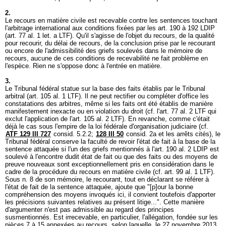
2.
Le recours en matière civile est recevable contre les sentences touchant
l'arbitrage international aux conditions fixées par les art. 190 à 192 LDIP
(
art. 77 al. 1 let. a LTF
). Qu'il s'agisse de l'objet du recours, de la qualité
pour recourir, du délai de recours, de la conclusion prise par le recourant
ou encore de l'admissibilité des griefs soulevés dans le mémoire de
recours, aucune de ces conditions de recevabilité ne fait problème en
l'espèce. Rien ne s'oppose donc à l'entrée en matière.
3.
Le Tribunal fédéral statue sur la base des faits établis par le Tribunal
arbitral (
art. 105 al. 1 LTF
). Il ne peut rectifier ou compléter d'office les
constatations des arbitres, même si les faits ont été établis de manière
manifestement inexacte ou en violation du droit (cf. l'
art. 77 al. 2 LTF
qui
exclut l'application de l'
art. 105 al. 2 LTF
). En revanche, comme c'était
déjà le cas sous l'empire de la loi fédérale d'organisation judiciaire (cf.
ATF 129 III 727
consid. 5.2.2;
128 III 50
consid. 2a et les arrêts cités), le
Tribunal fédéral conserve la faculté de revoir l'état de fait à la base de la
sentence attaquée si l'un des griefs mentionnés à l'
art. 190 al. 2 LDIP
est
soulevé à l'encontre dudit état de fait ou que des faits ou des moyens de
preuve nouveaux sont exceptionnellement pris en considération dans le
cadre de la procédure du recours en matière civile (cf.
art. 99 al. 1 LTF
).
Sous n. 8 de son mémoire, le recourant, tout en déclarant se référer à
l'état de fait de la sentence attaquée, ajoute que "[p]our la bonne
compréhension des moyens invoqués ici, il convient toutefois d'apporter
les précisions suivantes relatives au présent litige...". Cette manière
d'argumenter n'est pas admissible au regard des principes
susmentionnés. Est irrecevable, en particulier, l'allégation, fondée sur les
pièces 7 à 15 annexées au recours, selon laquelle, le 27 novembre 2013,