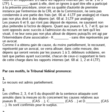
LTF
). L.________, quant à elle, dont on ignore à quel titre elle a participé
à la présente procédure, sinon en sa qualité d'autorité de première
instance par l'entremise de la CRL et de la Commission, ne sera pas
condamnée à une partie des frais (
art. 66 al. 4 LTF
par analogie) et n'aura
pas non plus droit à des dépens (
art. 68 al. 3 LTF
par analogie).
Les joueurs 6 et 9, qui n'ont pas déposé de réponse, ne sauraient non
plus prétendre à l'octroi de dépens. Quant aux joueurs 4, 5, 7 et 8, qui se
sont opposés avec succès à l'admission du recours en tant qu'il les
visait, il ne leur sera pas non plus alloué de dépens puisqu'ils ont agi par
l'intermédiaire d'une association - K.________ - sans être représentés par
un avocat.
Comme il a obtenu gain de cause, du moins partiellement, le recourant,
représenté par un avocat, se verra allouer, dans cette mesure, des
dépens qui seront versés par les joueurs 1 à 3, débiteurs solidaires, en
tant que parties ayant succombé, chacun de ceux-ci supportant le tiers
de cette charge dans les rapports internes (
art. 68 al. 1, 2 et 4 LTF
).
Par ces motifs, le Tribunal fédéral prononce:
1.
Le recours est admis partiellement.
2.
Les chiffres 2, 3, 4 et 5 du dispositif de la sentence attaquée sont
annulés dans la mesure où ils concernent les causes relatives aux
joueurs B.________ (CAS ...), C.________ (CAS ...) et D.________ (CAS
...). Ils sont confirmés pour le surplus.