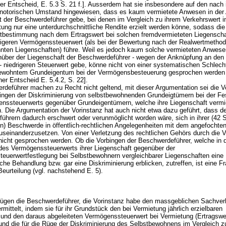
r Entscheid, E. 5.3 S. 21 f.]. Ausserdem hat sie insbesondere auf den nach 
notorischen Umstand hingewiesen, dass es kaum vermietete Anwesen in der 
t der Beschwerdeführer gebe, bei denen im Vergleich zu ihrem Verkehrswert i
tung nur eine unterdurchschnittliche Rendite erzielt werden könne, sodass die
tbestimmung nach dem Ertragswert bei solchen fremdvermieteten Liegenscha
igeren Vermögenssteuerwert (als bei der Bewertung nach der Realwertmethod
nten Liegenschaften) führe. Weil es jedoch kaum solche vermieteten Anwese
über der Liegenschaft der Beschwerdeführer - wegen der Anknüpfung an den
- niedrigeren Steuerwert gebe, könne nicht von einer systematischen Schlech
bewohntem Grundeigentum bei der Vermögensbesteuerung gesprochen werden
ner Entscheid E. 5.4.2, S. 22].
rdeführer machen zu Recht nicht geltend, mit dieser Argumentation sei die V
bringen der Diskriminierung von selbstbewohnenden Grundeigtümern bei der Fe
nssteuerwerts gegenüber Grundeigentümern, welche ihre Liegenschaft vermie
. Die Argumentation der Vorinstanz hat auch nicht etwa dazu geführt, dass d
ührern dadurch erschwert oder verunmöglicht worden wäre, sich in ihrer (42 
) Beschwerde in öffentlich-rechtlichen Angelegenheiten mit dem angefochte
useinanderzusetzen. Von einer Verletzung des rechtlichen Gehörs durch die V
nicht gesprochen werden. Ob die Vorbingen der Beschwerdeführer, welche in 
des Vermögenssteuerwerts ihrer Liegenschaft gegenüber der
euerwertfestlegung bei Selbstbewohnern vergleichbarer Liegenschaften eine
che Behandlung bzw. gar eine Diskriminierung erblicken, zutreffen, ist eine F
Beurteilung (vgl. nachstehend E. 5).
ügen die Beschwerdeführer, die Vorinstanz habe den massgeblichen Sachverh
ermittelt, indem sie für ihr Grundstück den bei Vermietung jährlich erzielbaren
g und den daraus abgeleiteten Vermögenssteuerwert bei Vermietung (Ertragswer
 und die für die Rüge der Diskriminierung des Selbstbewohnens im Vergleich z