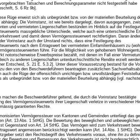
vorgebrachten Tatsachen und Berechnungsparameter nicht festgestellt habe
schrift, S. 6 Rz 9b].
se Rüge erweist sich als unbegründet bzw. von der materiellen Beurteilung d
abhängig: Die Vorinstanz, ist wie bereits dargelegt, davon ausgegangen, zw
nten und vermieteten Liegenschaften bestünden im Hinblick auf die Festlegu
euerwerts massgebliche Unterschiede, welche auch eine unterschiedliche Er
erkehrswert und damit deren Vermögenssteuerwert rechtfertigten. Daran ände
der Vorinstanz auch der Umstand nichts, dass eine Festlegung des
euerwerts nach dem Ertragswert bei vermieteten Einfamilienhäusern zu (woh
ermögenssteuerwerten führe. Für die Möglichkeit von gehobenem Wohneigen
kt notorischerweise Erwerbspreise bezahlt, mit denen im Fall einer Vermietu
leich zu anderen Liegenschaften unterdurchschnittliche Rendite erzielt werd
er Entscheid, S. 21 E. 5.3.2]. Unter dieser Voraussetzung bestand für die Vo
 zu den von den Beschwerdeführern beantragten zusätzlichen Sachverhaltsab
 auch die Rüge der offensichtlich unrichtigen bzw. unvollständigen Feststell
s als unbegründet bzw. von der materiellen Beurteilung abhängig (vgl. nachst
e machen die Beschwerdeführer geltend, die durch die Vorinstanz bestätigte
ng des Vermögenssteuerwerts ihrer Liegenschaft verletze in verschiedener Hin
mässig garantierten Rechte.
monisierten Vermögenssteuer von Kantonen und Gemeinden unterliegt das g
en (
Art. 13 Abs. 1 StHG
). Die Bewertung des beweglichen und unbeweglichen
ist Gegenstand von
Art. 14 StHG
. Das Vermögen wird zum Verkehrswert bewe
rtragswert angemessen berücksichtigt werden kann (
Art. 14 Abs. 1 StHG
). De
zgeber setzt den Rechtsbegriff des Verkehrswerts voraus, ohne ihn zu defin
k der Bewertung und Bemessung des Verkehrswerts ist nicht bundesrechtlich 