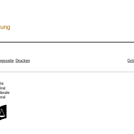
hung
egsseite
Drucken
Grö
cht
éral
ederale
eral