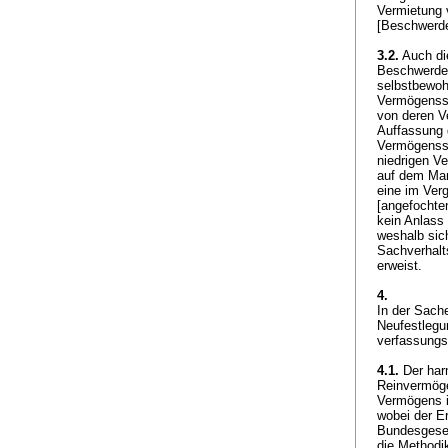
Vermietung 
[Beschwerde
3.2.
Auch die
Beschwerde 
selbstbewoh
Vermögensst
von deren V
Auffassung 
Vermögensst
niedrigen V
auf dem Mar
eine im Verg
[angefochten
kein Anlass
weshalb sich
Sachverhalt
erweist.
4.
In der Sach
Neufestlegu
verfassungs
4.1.
Der har
Reinvermög
Vermögens 
wobei der E
Bundesgeset
die Methodi