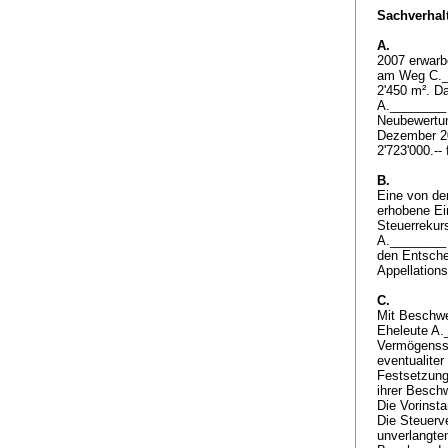
Sachverhalt
A.
2007 erwarb
am Weg C.__
2'450 m². D
A.________ 
Neubewertun
Dezember 20
2'723'000.--
B.
Eine von de
erhobene Ei
Steuerrekur
A.________ 
den Entsche
Appellations
C.
Mit Beschwe
Eheleute A.
Vermögensste
eventualite
Festsetzung
ihrer Besch
Die Vorinst
Die Steuerv
unverlangte