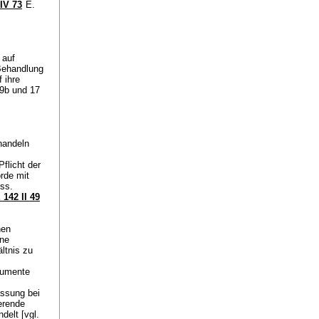
IV 73
E.
 auf
 Behandlung
 ihre
 9b und 17
handeln
Pflicht der
rde mit
ss.
142 II 49
nen
ene
ltnis zu
gumente
assung bei
erende
delt [vgl.