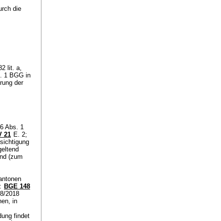
rch die
 lit. a,
s. 1 BGG
in
rung der
06 Abs. 1
V 21
E. 2;
sichtigung
 geltend
and (zum
Kantonen
n:
BGE 148
68/2018
nen, in
ung findet