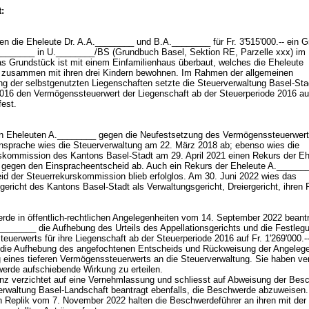
:
en die Eheleute Dr. A.A.________ und B.A.________ für Fr. 3'515'000.-- ein 
______ in U.________/BS (Grundbuch Basel, Sektion RE, Parzelle xxx) im 
as Grundstück ist mit einem Einfamilienhaus überbaut, welches die Eheleute
zusammen mit ihren drei Kindern bewohnen. Im Rahmen der allgemeinen
g der selbstgenutzten Liegenschaften setzte die Steuerverwaltung Basel-Sta
16 den Vermögenssteuerwert der Liegenschaft ab der Steuerperiode 2016 auf
 fest.
n Eheleuten A.________ gegen die Neufestsetzung des Vermögenssteuerwer
nsprache wies die Steuerverwaltung am 22. März 2018 ab; ebenso wies die
skommission des Kantons Basel-Stadt am 29. April 2021 einen Rekurs der Eh
gegen den Einspracheentscheid ab. Auch ein Rekurs der Eheleute A.______
id der Steuerrekurskommission blieb erfolglos. Am 30. Juni 2022 wies das
gericht des Kantons Basel-Stadt als Verwaltungsgericht, Dreiergericht, ihren
rde in öffentlich-rechtlichen Angelegenheiten vom 14. September 2022 beant
________ die Aufhebung des Urteils des Appellationsgerichts und die Festleg
uerwerts für ihre Liegenschaft ab der Steuerperiode 2016 auf Fr. 1'269'000.--
r die Aufhebung des angefochtenen Entscheids und Rückweisung der Angelege
 eines tieferen Vermögenssteuerwerts an die Steuerverwaltung. Sie haben ver
werde aufschiebende Wirkung zu erteilen.
anz verzichtet auf eine Vernehmlassung und schliesst auf Abweisung der Bes
erwaltung Basel-Landschaft beantragt ebenfalls, die Beschwerde abzuweisen. 
n Replik vom 7. November 2022 halten die Beschwerdeführer an ihren mit der