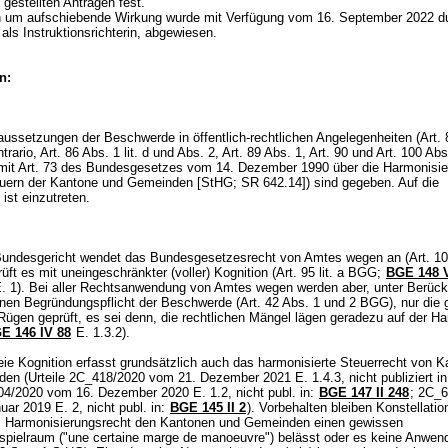
gestellten Anträgen fest.
um aufschiebende Wirkung wurde mit Verfügung vom 16. September 2022 du
 als Instruktionsrichterin, abgewiesen.
n:
ussetzungen der Beschwerde in öffentlich-rechtlichen Angelegenheiten (Art. 82
trario, Art. 86 Abs. 1 lit. d und Abs. 2,
Art. 89 Abs. 1,
Art. 90 und
Art. 100 Ab
mit Art. 73 des Bundesgesetzes vom 14. Dezember 1990 über die Harmonisie
euern der Kantone und Gemeinden [StHG; SR 642.14]) sind gegeben. Auf die
ist einzutreten.
undesgericht wendet das Bundesgesetzesrecht von Amtes wegen an (
Art. 1
rüft es mit uneingeschränkter (voller) Kognition (
Art. 95 lit. a BGG
;
BGE 148 
. 1). Bei aller Rechtsanwendung von Amtes wegen werden aber, unter Berück
inen Begründungspflicht der Beschwerde (
Art. 42 Abs. 1 und 2 BGG
), nur die
ügen geprüft, es sei denn, die rechtlichen Mängel lägen geradezu auf der H
E 146 IV 88
E. 1.3.2).
eie Kognition erfasst grundsätzlich auch das harmonisierte Steuerrecht von 
en (Urteile 2C_418/2020 vom 21. Dezember 2021 E. 1.4.3, nicht publiziert i
04/2020 vom 16. Dezember 2020 E. 1.2, nicht publ. in:
BGE 147 II 248
; 2C_
ar 2019 E. 2, nicht publ. in:
BGE 145 II 2
). Vorbehalten bleiben Konstellatio
 Harmonisierungsrecht den Kantonen und Gemeinden einen gewissen
spielraum ("une certaine marge de manoeuvre") belässt oder es keine Anwend