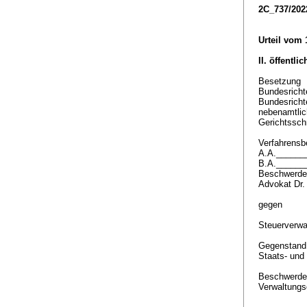
2C_737/202
Urteil vom 
II. öffentli
Besetzung
Bundesrichte
Bundesrich
nebenamtlic
Gerichtssch
Verfahrensbe
A.A.______
B.A.______
Beschwerdef
Advokat Dr.
gegen
Steuerverwa
Gegenstan
Staats- und
Beschwerde 
Verwaltungs