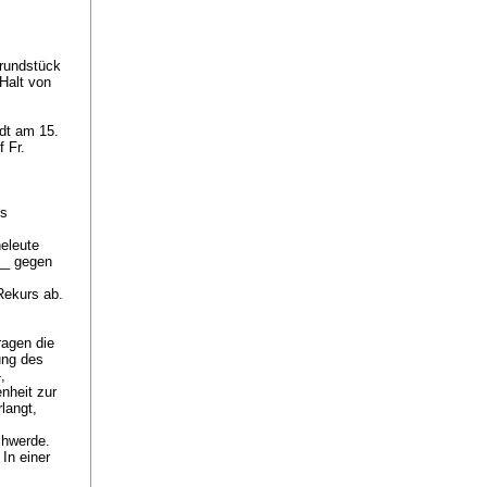
Grundstück
Halt von
dt am 15.
 Fr.
ts
eleute
__ gegen
 Rekurs ab.
ragen die
ung des
,
nheit zur
langt,
chwerde.
In einer