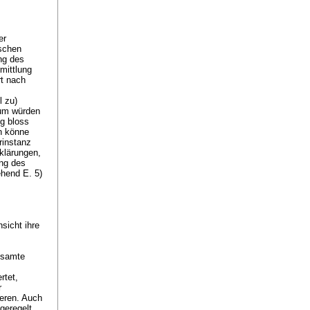
er
ischen
ng des
mittlung
rt nach
l zu)
tum würden
ng bloss
en könne
rinstanz
klärungen,
ung des
ehend E. 5)
sicht ihre
esamte
rtet,
r
ieren. Auch
geregelt,