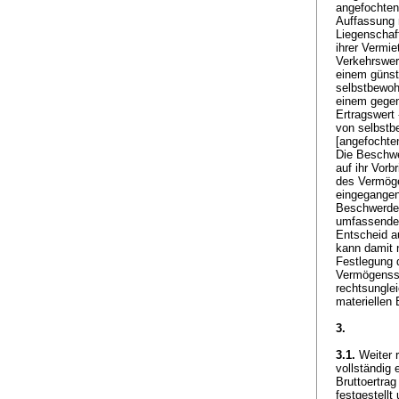
angefochtene
Auffassung 
Liegenschaf
ihrer Vermie
Verkehrswer
einem günst
selbstbewoh
einem gegen
Ertragswert 
von selbst
[angefochte
Die Beschwe
auf ihr Vor
des Vermöge
eingegangen
Beschwerdef
umfassenden
Entscheid a
kann damit 
Festlegung 
Vermögensst
rechtsunglei
materiellen 
3.
3.1.
Weiter r
vollständig 
Bruttoertra
festgestellt