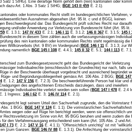
 3 Satz 1 StHG
). Eine derartige Norm gehört dem (rein) kantonalen oder kom
auch dazu
Art. 1 Abs. 3 Satz 1 StHG
;
BGE 143 II 459
E. 2.1).
antonales oder kommunales Recht stellt im bundesgerichtlichen Verfahren, v
heidwesentlichen Ausnahmen abgesehen (
Art. 95 lit. c und d BGG
), keinen
gen Beschwerdegrund dar. Das Bundesgericht prüft solches Recht nur daraufh
egung und/oder Anwendung zur Verletzung von Bundesrecht führt (
Art. 95 lit
259
E. 1.3.1;
147 IV 433
E. 2.1
;
146 I 11
E. 3.1.2;
146 II 367
E. 3.1.5
;
145 I 
 Bundesrecht in diesem Sinn zählen auch die verfassungsmässigen Individual
rprüfung des rein kantonalen oder kommunalen Rechts steht regelmässig die 
nen Willkürverbots (
Art. 9 BV
) im Vordergrund (
BGE 146 I 11
E. 3.1.3; zur Wi
ndung namentlich
BGE 145 I 108
E. 4.4.1;
145 II 32
E. 5.1
;
144 I 113
E. 7.1
.
erschied zum Bundesgesetzesrecht geht das Bundesgericht der Verletzung
ässiger Individualrechte (einschliesslich der Grundrechte) nur nach, falls un
 Rüge in der Beschwerde überhaupt vorgebracht und ausreichend begründet wo
rte Rüge- und Begründungsobliegenheit gemäss
Art. 106 Abs. 2 BGG
;
BGE 147 
44
E. 1.2;
147 V 156
E. 7.2.3). Die beschwerdeführende Person hat klar und det
Erwägungen des angefochtenen Entscheids darzulegen, dass und inwiefern
ässige Individualrechte verletzt worden sein sollen (
BGE 147 I 478
E. 2.4 I
E. 1 Ingress
;
146 I 62
E. 3;
146 IV 114
E. 2.1).
esgericht legt seinem Urteil den Sachverhalt zugrunde, den die Vorinstanz f
5 Abs. 1 BGG
;
BGE 147 V 124
E. 1.1). Die vorinstanzlichen Sachverhaltsfest
mtes wegen oder auf Rüge hin berichtigt werden, wenn sie offensichtlich unr
ner Rechtsverletzung im Sinne von
Art. 95 BGG
beruhen und wenn zudem die
 für den Verfahrensausgang entscheidend sein kann (
Art. 105 Abs. 2 und
Art
47 I 73
E. 2.2;
147 V 16
E. 4.1.1). "Offensichtlich unrichtig" ist mit "willkürli
tzen (zum Ganzen:
BGE 146 IV 88
E. 1.3.1). Die Anfechtung der vorinstanzli