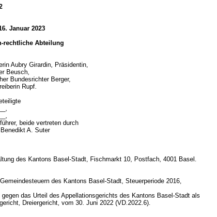
2
16. Januar 2023
ch-rechtliche Abteilung
rin Aubry Girardin, Präsidentin,
ter Beusch,
her Bundesrichter Berger,
reiberin Rupf.
teiligte
__,
__,
ührer, beide vertreten durch
 Benedikt A. Suter
ltung des Kantons Basel-Stadt, Fischmarkt 10, Postfach, 4001 Basel.
d
 Gemeindesteuern des Kantons Basel-Stadt, Steuerperiode 2016,
gegen das Urteil des Appellationsgerichts des Kantons Basel-Stadt als
gericht, Dreiergericht, vom 30. Juni 2022 (VD.2022.6).