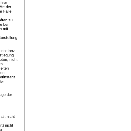
ihrer
Art der
m Falle
ften zu
e bei
n mit
terstellung
orinstanz
stlegung
ten, nicht
en
Seiten
nen
orinstanz
der
rage der
alt nicht
t) nicht
ur