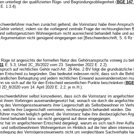
en unterliegt der qualifizierten Rüge- und Begründungsobliegenheit (
BGE 147 
 E. 1.3.4).
chwerdeführer machen zunächst geltend, die Vorinstanz habe ihren Anspruch
Gehör verletzt, indem sie die vorliegend zentrale Frage der rechtsungleichen
und selbstgenutztem Wohneigentum nicht ausreichend behandelt habe und auf
e Argumentation nicht genügend eingegangen sei [Beschwerdeschrift, S. 6 Rz
Rüge ist angesichts der formellen Natur des Gehörsanspruchs vorweg zu be
11
E. 5.3; Urteil 2C_35/2022 vom 23. September 2022 E. 2.2).
pruch auf rechtliches Gehör nach
Art. 29 Abs. 2 BV
folgt die grundsätzliche 
ren Entscheid zu begründen. Das bedeutet indessen nicht, dass sich die Behö
ständlichen Behauptung und jedem rechtlichen Einwand auseinandersetzen mu
nn sie sich auf die für den Entscheid wesentlichen Punkte beschränken (
BGE 
il 2D_8/2020 vom 14. April 2020 E. 2.2, je m.H.).
schwerdeführer selbst konzedieren, dass sich die Vorinstanz im angefochte
it ihrem Vorbringen auseinandergesetzt hat, wonach sie durch die angefocht
ng des Vermögenssteuerwerts ihrer Liegenschaft als Selbstbewohner im Verhä
, welche ihre Liegenschaft vermieten, rechtsungleich behandelt würden. Die
ührer machen lediglich geltend, die Vorinstanz habe ihre diesbezüglichen Ar
ichend behandelt bzw. sei nicht genügend auf diese eingegangen.
anz hat im angefochtenen Entscheid dargelegt, warum es sich nach ihrer Auff
 und selbstbewohntem Wohneigentum im Hinblick auf die hier allein interessi
estlegung des Vermögenssteuerwerts nicht um vergleichbare Sachverhalte han