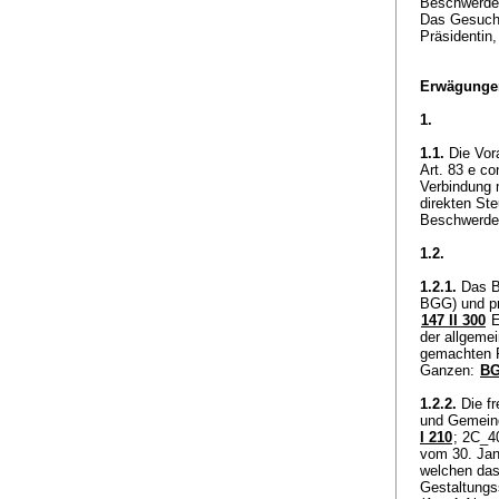
Beschwerde 
Das Gesuch 
Präsidentin,
Erwägunge
1.
1.1.
Die Vora
Art. 83 e con
Verbindung 
direkten St
Beschwerde 
1.2.
1.2.1.
Das B
BGG
) und p
147 II 300
E
der allgeme
gemachten R
Ganzen:
BG
1.2.2.
Die fr
und Gemeind
I 210
; 2C_4
vom 30. Janu
welchen das
Gestaltungs