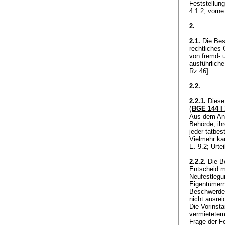
Feststellung
4.1.2; vorne
2.
2.1.
Die Bes
rechtliches 
von fremd- 
ausführlich
Rz 46].
2.2.
2.2.1.
Diese 
(
BGE 144 I 
Aus dem Ans
Behörde, ih
jeder tatbe
Vielmehr ka
E. 9.2; Urte
2.2.2.
Die Be
Entscheid m
Neufestlegu
Eigentümern
Beschwerdef
nicht ausre
Die Vorinst
vermietetem
Frage der F