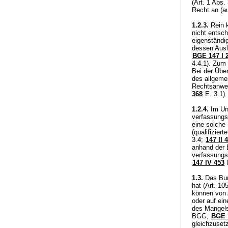
(
Art. 1 Abs.
Recht an (
1.2.3.
Rein k
nicht entsc
eigenständi
dessen Ausl
BGE 147 I 
4.4.1). Zum
Bei der Übe
des allgemei
Rechtsanwe
368
E. 3.1)
1.2.4.
Im Unt
verfassungsm
eine solche
(qualifizie
3.4;
147 II 
anhand der 
verfassungsm
147 IV 453
1.3.
Das Bund
hat (
Art. 10
können von A
oder auf ei
des Mangels
BGG
;
BGE 1
gleichzuse