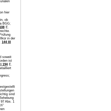
munalen
on hier
in, ob
. a BGG
;
108
E.
rechte.
Prüfung
llkür in der
;
144 III
d soweit
rden ist
I 194
E.
ailliert
ngress;
estgestellt
stellungen
ichtig sind
 Behebung
. 97 Abs. 1
ch"
chen