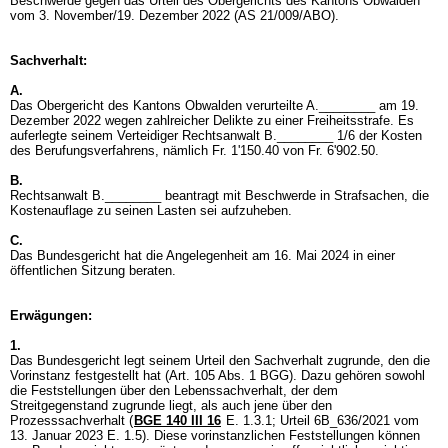
Beschwerde gegen das Urteil des Obergerichts des Kantons Obwalden
vom 3. November/19. Dezember 2022 (AS 21/009/ABO).
Sachverhalt:
A.
Das Obergericht des Kantons Obwalden verurteilte A.________ am 19.
Dezember 2022 wegen zahlreicher Delikte zu einer Freiheitsstrafe. Es
auferlegte seinem Verteidiger Rechtsanwalt B.________ 1/6 der Kosten
des Berufungsverfahrens, nämlich Fr. 1'150.40 von Fr. 6'902.50.
B.
Rechtsanwalt B.________ beantragt mit Beschwerde in Strafsachen, die
Kostenauflage zu seinen Lasten sei aufzuheben.
C.
Das Bundesgericht hat die Angelegenheit am 16. Mai 2024 in einer
öffentlichen Sitzung beraten.
Erwägungen:
1.
Das Bundesgericht legt seinem Urteil den Sachverhalt zugrunde, den die
Vorinstanz festgestellt hat (
Art. 105 Abs. 1 BGG
). Dazu gehören sowohl
die Feststellungen über den Lebenssachverhalt, der dem
Streitgegenstand zugrunde liegt, als auch jene über den
Prozesssachverhalt (
BGE 140 III 16
E. 1.3.1; Urteil 6B_636/2021 vom
13. Januar 2023 E. 1.5). Diese vorinstanzlichen Feststellungen können