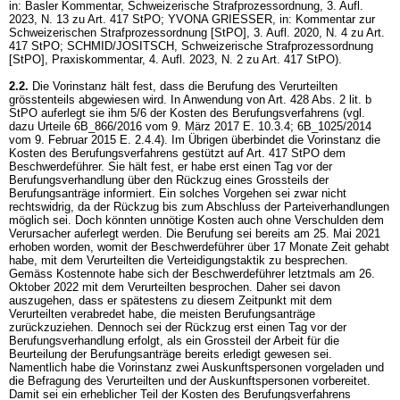
in: Basler Kommentar, Schweizerische Strafprozessordnung, 3. Aufl.
2023, N. 13 zu
Art. 417 StPO
; YVONA GRIESSER, in: Kommentar zur
Schweizerischen Strafprozessordnung [StPO], 3. Aufl. 2020, N. 4 zu
Art.
417 StPO
; SCHMID/JOSITSCH, Schweizerische Strafprozessordnung
[StPO], Praxiskommentar, 4. Aufl. 2023, N. 2 zu
Art. 417 StPO
).
2.2.
Die Vorinstanz hält fest, dass die Berufung des Verurteilten
grösstenteils abgewiesen wird. In Anwendung von
Art. 428 Abs. 2 lit. b
StPO
auferlegt sie ihm 5/6 der Kosten des Berufungsverfahrens (vgl.
dazu Urteile 6B_866/2016 vom 9. März 2017 E. 10.3.4; 6B_1025/2014
vom 9. Februar 2015 E. 2.4.4). Im Übrigen überbindet die Vorinstanz die
Kosten des Berufungsverfahrens gestützt auf
Art. 417 StPO
dem
Beschwerdeführer. Sie hält fest, er habe erst einen Tag vor der
Berufungsverhandlung über den Rückzug eines Grossteils der
Berufungsanträge informiert. Ein solches Vorgehen sei zwar nicht
rechtswidrig, da der Rückzug bis zum Abschluss der Parteiverhandlungen
möglich sei. Doch könnten unnötige Kosten auch ohne Verschulden dem
Verursacher auferlegt werden. Die Berufung sei bereits am 25. Mai 2021
erhoben worden, womit der Beschwerdeführer über 17 Monate Zeit gehabt
habe, mit dem Verurteilten die Verteidigungstaktik zu besprechen.
Gemäss Kostennote habe sich der Beschwerdeführer letztmals am 26.
Oktober 2022 mit dem Verurteilten besprochen. Daher sei davon
auszugehen, dass er spätestens zu diesem Zeitpunkt mit dem
Verurteilten verabredet habe, die meisten Berufungsanträge
zurückzuziehen. Dennoch sei der Rückzug erst einen Tag vor der
Berufungsverhandlung erfolgt, als ein Grossteil der Arbeit für die
Beurteilung der Berufungsanträge bereits erledigt gewesen sei.
Namentlich habe die Vorinstanz zwei Auskunftspersonen vorgeladen und
die Befragung des Verurteilten und der Auskunftspersonen vorbereitet.
Damit sei ein erheblicher Teil der Kosten des Berufungsverfahrens