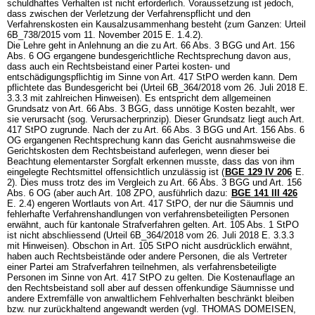
schuldhaftes Verhalten ist nicht erforderlich. Voraussetzung ist jedoch,
dass zwischen der Verletzung der Verfahrenspflicht und den
Verfahrenskosten ein Kausalzusammenhang besteht (zum Ganzen: Urteil
6B_738/2015 vom 11. November 2015 E. 1.4.2).
Die Lehre geht in Anlehnung an die zu
Art. 66 Abs. 3 BGG
und
Art. 156
Abs. 6 OG
ergangene bundesgerichtliche Rechtsprechung davon aus,
dass auch ein Rechtsbeistand einer Partei kosten- und
entschädigungspflichtig im Sinne von
Art. 417 StPO
werden kann. Dem
pflichtete das Bundesgericht bei (Urteil 6B_364/2018 vom 26. Juli 2018 E.
3.3.3 mit zahlreichen Hinweisen). Es entspricht dem allgemeinen
Grundsatz von
Art. 66 Abs. 3 BGG
, dass unnötige Kosten bezahlt, wer
sie verursacht (sog. Verursacherprinzip). Dieser Grundsatz liegt auch
Art.
417 StPO
zugrunde. Nach der zu
Art. 66 Abs. 3 BGG
und
Art. 156 Abs. 6
OG
ergangenen Rechtsprechung kann das Gericht ausnahmsweise die
Gerichtskosten dem Rechtsbeistand auferlegen, wenn dieser bei
Beachtung elementarster Sorgfalt erkennen musste, dass das von ihm
eingelegte Rechtsmittel offensichtlich unzulässig ist (
BGE 129 IV 206
E.
2). Dies muss trotz des im Vergleich zu
Art. 66 Abs. 3 BGG
und
Art. 156
Abs. 6 OG
(aber auch
Art. 108 ZPO
, ausführlich dazu:
BGE 141 III 426
E. 2.4) engeren Wortlauts von
Art. 417 StPO
, der nur die Säumnis und
fehlerhafte Verfahrenshandlungen von verfahrensbeteiligten Personen
erwähnt, auch für kantonale Strafverfahren gelten.
Art. 105 Abs. 1 StPO
ist nicht abschliessend (Urteil 6B_364/2018 vom 26. Juli 2018 E. 3.3.3
mit Hinweisen). Obschon in
Art. 105 StPO
nicht ausdrücklich erwähnt,
haben auch Rechtsbeistände oder andere Personen, die als Vertreter
einer Partei am Strafverfahren teilnehmen, als verfahrensbeteiligte
Personen im Sinne von
Art. 417 StPO
zu gelten. Die Kostenauflage an
den Rechtsbeistand soll aber auf dessen offenkundige Säumnisse und
andere Extremfälle von anwaltlichem Fehlverhalten beschränkt bleiben
bzw. nur zurückhaltend angewandt werden (vgl. THOMAS DOMEISEN,