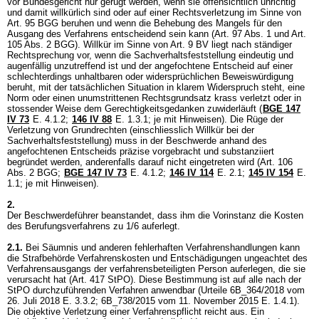
vor Bundesgericht nur gerügt werden, wenn sie offensichtlich unrichtig
und damit willkürlich sind oder auf einer Rechtsverletzung im Sinne von
Art. 95 BGG
beruhen und wenn die Behebung des Mangels für den
Ausgang des Verfahrens entscheidend sein kann (
Art. 97 Abs. 1 und
Art.
105 Abs. 2 BGG
). Willkür im Sinne von
Art. 9 BV
liegt nach ständiger
Rechtsprechung vor, wenn die Sachverhaltsfeststellung eindeutig und
augenfällig unzutreffend ist und der angefochtene Entscheid auf einer
schlechterdings unhaltbaren oder widersprüchlichen Beweiswürdigung
beruht, mit der tatsächlichen Situation in klarem Widerspruch steht, eine
Norm oder einen unumstrittenen Rechtsgrundsatz krass verletzt oder in
stossender Weise dem Gerechtigkeitsgedanken zuwiderläuft (
BGE 147
IV 73
E. 4.1.2;
146 IV 88
E. 1.3.1; je mit Hinweisen). Die Rüge der
Verletzung von Grundrechten (einschliesslich Willkür bei der
Sachverhaltsfeststellung) muss in der Beschwerde anhand des
angefochtenen Entscheids präzise vorgebracht und substanziiert
begründet werden, anderenfalls darauf nicht eingetreten wird (
Art. 106
Abs. 2 BGG
;
BGE 147 IV 73
E. 4.1.2;
146 IV 114
E. 2.1;
145 IV 154
E.
1.1; je mit Hinweisen).
2.
Der Beschwerdeführer beanstandet, dass ihm die Vorinstanz die Kosten
des Berufungsverfahrens zu 1/6 auferlegt.
2.1.
Bei Säumnis und anderen fehlerhaften Verfahrenshandlungen kann
die Strafbehörde Verfahrenskosten und Entschädigungen ungeachtet des
Verfahrensausgangs der verfahrensbeteiligten Person auferlegen, die sie
verursacht hat (
Art. 417 StPO
). Diese Bestimmung ist auf alle nach der
StPO durchzuführenden Verfahren anwendbar (Urteile 6B_364/2018 vom
26. Juli 2018 E. 3.3.2; 6B_738/2015 vom 11. November 2015 E. 1.4.1).
Die objektive Verletzung einer Verfahrenspflicht reicht aus. Ein