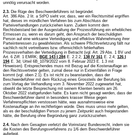
unnötig verursacht worden.
2.3.
Die Rüge des Beschwerdeführers ist begründet.
Art. 386 Abs. 2 lit. a StPO
sieht vor, dass, wer ein Rechtsmittel ergriffen
hat, dieses im mündlichen Verfahren bis zum Abschluss der
Parteiverhandlungen zurückziehen kann. Zudem kommt dem
Rechtsbeistand bei der Ausgestaltung der Prozessführung ein erhebliches
Ermessen zu, wenn es darum geht, den Anspruch der beschuldigten
Person auf eine wirksame Verteidigung und effektive Wahrnehmung ihrer
Parteiinteressen zu gewährleisten. Als schwere Pflichtverletzung fällt nur
sachlich nicht vertretbares bzw. offensichtlich fehlerhaftes
Prozessverhalten der Verteidigung in Betracht (vgl.
Art. 29 Abs. 1 BV
und
Art. 6 Ziff. 1 EMRK
;
BGE 143 I 284
E. 2.2.2;
138 IV 161
E. 2.4
;
126 I
194
E. 3d; Urteil 6B_1079/2022 vom 8. Februar 2023 E. 1.3 mit
Hinweisen). Entsprechendes muss mit Bezug auf die Kostenauflage an
den Rechtsvertreter gelten, zumal diese nur in Extremfällen in Frage
kommt (vgl. oben 2.1). Es ist nicht zu beanstanden, dass der
Beschwerdeführer mit dem Rückzug eines Grossteils der Berufung bis
zum Vortag der Verhandlung vom 3. November 2022 zugewartet hat,
obwohl die letzte Besprechung mit seinem Klienten bereits am 26.
Oktober 2022 stattgefunden hatte. Es kann nicht gesagt werden, dass der
Beschwerdeführer damit in besonders krasser Weise gegen
Verfahrenspflichten verstossen hätte, was ausnahmsweise eine
Kostenauflage an ihn rechtfertigen würde. Dies muss umso mehr gelten,
als es der beschuldigten Person zu jenem Zeitpunkt auch freigestanden
hätte, die Berufung ohne Begründung ganz zurückzuziehen.
2.4.
Nach dem Gesagten verletzt die Vorinstanz Bundesrecht, indem sie
die Kosten des Berufungsverfahrens zu 1/6 dem Beschwerdeführer
auferlegt.