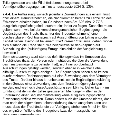
Teilungsmasse und die Pflichtteilsberechnungsmasse bei
Vermögensübertragungen an Trusts, successio 2024 S. 139).
7.4.4.
Die Auffassung, wonach jedenfalls Zuwendungen aus einem Trust
bzw. einem Treuunternehmen, die Nachkommen bereits zu Lebzeiten des
Erblassers erhalten haben, im Grundsatz nach
Art. 626 Abs. 2 ZGB
ausgleichungspflichtig sind, leuchtet ein; ihr ist zu folgen. Dasselbe muss
gelten, wenn - wie bei der versicherungsrechtlichen Begünstigung - die
Begünstigten des Trusts (bzw. hier des Treuunternehmens) einen
durchsetzbaren Rechtsanspruch auf Ausschüttung von Ertrag und/oder
Kapital haben. Davon ist bei einem
fixed interest trust
auszugehen, wobei
sich alsdann die Frage stellt, wie beispielsweise der Anspruch auf
Auszahlung des (zukünftigen) Ertrags hinsichtlich der Ausgleichung zu
bewerten ist.
Beim
discretionary trust
steht es definitionsgemäss im Ermessen des
Treuhänders (bzw. der Person oder Institution, die über die Verwendung
des Trustvermögens zu befinden hat), nicht nur ob überhaupt
Ausschüttungen getätigt werden, sondern ebenso in welcher Höhe
allfällige Ausschüttungen erfolgen. Die Begünstigten haben also keinen
durchsetzbaren Rechtsanspruch auf eine Zuwendung aus dem Vermögen
des Trusts. Darüber hinaus ist unbekannt, ob die Begünstigten zukünftig
in den Genuss einer Zuwendung aus dem Trustvermögen gelangen
werden, und wie hoch diese Ausschüttung sein könnte. Daher kann - im
Einklang mit den in der Lehre geäusserten Meinungen - allein in der
Einräumung einer Begünstigtenstellung
keine
ausgleichungspflichtige
Zuwendung erblickt werden. Daran ändert auch der Umstand nichts, dass
man nach der allgemeinen Lebenserfahrung davon ausgehen kann und
muss, dass der Treuhänder die zur Verfügung stehenden Mittel im Sinn
des originären Willens des Treugebers bzw. der massgeblichen
Satzungen verwenden wird.