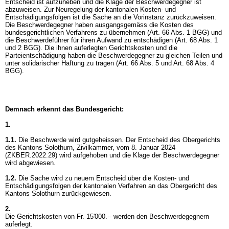
Entscheid ist aufzuheben und die Klage der Beschwerdegegner ist
abzuweisen. Zur Neuregelung der kantonalen Kosten- und
Entschädigungsfolgen ist die Sache an die Vorinstanz zurückzuweisen.
Die Beschwerdegegner haben ausgangsgemäss die Kosten des
bundesgerichtlichen Verfahrens zu übernehmen (
Art. 66 Abs. 1 BGG
) und
die Beschwerdeführer für ihren Aufwand zu entschädigen (
Art. 68 Abs. 1
und 2 BGG
). Die ihnen auferlegten Gerichtskosten und die
Parteientschädigung haben die Beschwerdegegner zu gleichen Teilen und
unter solidarischer Haftung zu tragen (
Art. 66 Abs. 5 und
Art. 68 Abs. 4
BGG
).
Demnach erkennt das Bundesgericht:
1.
1.1.
Die Beschwerde wird gutgeheissen. Der Entscheid des Obergerichts
des Kantons Solothurn, Zivilkammer, vom 8. Januar 2024
(ZKBER.2022.29) wird aufgehoben und die Klage der Beschwerdegegner
wird abgewiesen.
1.2.
Die Sache wird zu neuem Entscheid über die Kosten- und
Entschädigungsfolgen der kantonalen Verfahren an das Obergericht des
Kantons Solothurn zurückgewiesen.
2.
Die Gerichtskosten von Fr. 15'000.-- werden den Beschwerdegegnern
auferlegt.