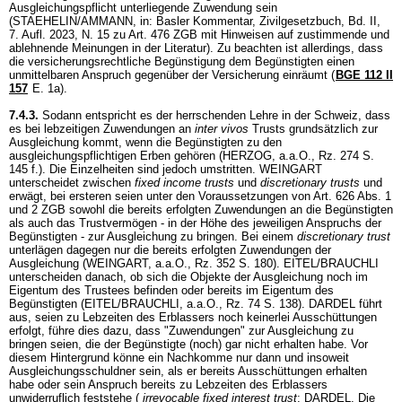
Ausgleichungspflicht unterliegende Zuwendung sein
(STAEHELIN/AMMANN, in: Basler Kommentar, Zivilgesetzbuch, Bd. II,
7. Aufl. 2023, N. 15 zu
Art. 476 ZGB
mit Hinweisen auf zustimmende und
ablehnende Meinungen in der Literatur). Zu beachten ist allerdings, dass
die versicherungsrechtliche Begünstigung dem Begünstigten einen
unmittelbaren Anspruch gegenüber der Versicherung einräumt (
BGE 112 II
157
E. 1a).
7.4.3.
Sodann entspricht es der herrschenden Lehre in der Schweiz, dass
es bei lebzeitigen Zuwendungen an
inter vivos
Trusts grundsätzlich zur
Ausgleichung kommt, wenn die Begünstigten zu den
ausgleichungspflichtigen Erben gehören (HERZOG, a.a.O., Rz. 274 S.
145 f.). Die Einzelheiten sind jedoch umstritten. WEINGART
unterscheidet zwischen
fixed income trusts
und
discretionary trusts
und
erwägt, bei ersteren seien unter den Voraussetzungen von
Art. 626 Abs. 1
und 2 ZGB
sowohl die bereits erfolgten Zuwendungen an die Begünstigten
als auch das Trustvermögen - in der Höhe des jeweiligen Anspruchs der
Begünstigten - zur Ausgleichung zu bringen. Bei einem
discretionary trust
unterlägen dagegen nur die bereits erfolgten Zuwendungen der
Ausgleichung (WEINGART, a.a.O., Rz. 352 S. 180). EITEL/BRAUCHLI
unterscheiden danach, ob sich die Objekte der Ausgleichung noch im
Eigentum des Trustees befinden oder bereits im Eigentum des
Begünstigten (EITEL/BRAUCHLI, a.a.O., Rz. 74 S. 138). DARDEL führt
aus, seien zu Lebzeiten des Erblassers noch keinerlei Ausschüttungen
erfolgt, führe dies dazu, dass "Zuwendungen" zur Ausgleichung zu
bringen seien, die der Begünstigte (noch) gar nicht erhalten habe. Vor
diesem Hintergrund könne ein Nachkomme nur dann und insoweit
Ausgleichungsschuldner sein, als er bereits Ausschüttungen erhalten
habe oder sein Anspruch bereits zu Lebzeiten des Erblassers
unwiderruflich feststehe (
irrevocable fixed interest trust
; DARDEL, Die