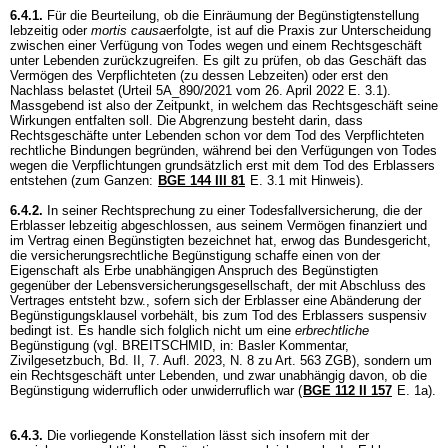
6.4.1.
Für die Beurteilung, ob die Einräumung der Begünstigtenstellung
lebzeitig oder
mortis causa
erfolgte, ist auf die Praxis zur Unterscheidung
zwischen einer Verfügung von Todes wegen und einem Rechtsgeschäft
unter Lebenden zurückzugreifen. Es gilt zu prüfen, ob das Geschäft das
Vermögen des Verpflichteten (zu dessen Lebzeiten) oder erst den
Nachlass belastet (Urteil 5A_890/2021 vom 26. April 2022 E. 3.1).
Massgebend ist also der Zeitpunkt, in welchem das Rechtsgeschäft seine
Wirkungen entfalten soll. Die Abgrenzung besteht darin, dass
Rechtsgeschäfte unter Lebenden schon vor dem Tod des Verpflichteten
rechtliche Bindungen begründen, während bei den Verfügungen von Todes
wegen die Verpflichtungen grundsätzlich erst mit dem Tod des Erblassers
entstehen (zum Ganzen:
BGE 144 III 81
E. 3.1 mit Hinweis).
6.4.2.
In seiner Rechtsprechung zu einer Todesfallversicherung, die der
Erblasser lebzeitig abgeschlossen, aus seinem Vermögen finanziert und
im Vertrag einen Begünstigten bezeichnet hat, erwog das Bundesgericht,
die versicherungsrechtliche Begünstigung schaffe einen von der
Eigenschaft als Erbe unabhängigen Anspruch des Begünstigten
gegenüber der Lebensversicherungsgesellschaft, der mit Abschluss des
Vertrages entsteht bzw., sofern sich der Erblasser eine Abänderung der
Begünstigungsklausel vorbehält, bis zum Tod des Erblassers suspensiv
bedingt ist. Es handle sich folglich nicht um eine
erbrechtliche
Begünstigung (vgl. BREITSCHMID, in: Basler Kommentar,
Zivilgesetzbuch, Bd. II, 7. Aufl. 2023, N. 8 zu
Art. 563 ZGB
), sondern um
ein Rechtsgeschäft unter Lebenden, und zwar unabhängig davon, ob die
Begünstigung widerruflich oder unwiderruflich war (
BGE 112 II 157
E. 1a).
6.4.3.
Die vorliegende Konstellation lässt sich insofern mit der