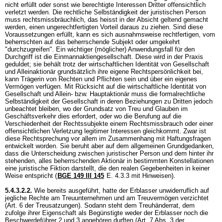
nicht erfüllt oder sonst wie berechtigte Interessen Dritter offensichtlich
verletzt werden. Die rechtliche Selbständigkeit der juristischen Person
muss rechtsmissbräuchlich, das heisst in der Absicht geltend gemacht
werden, einen ungerechtfertigten Vorteil daraus zu ziehen. Sind diese
Voraussetzungen erfüllt, kann es sich ausnahmsweise rechtfertigen, vom
beherrschten auf das beherrschende Subjekt oder umgekehrt
"durchzugreifen". Ein wichtiger (möglicher) Anwendungsfall für den
Durchgriff ist die Einmannaktiengesellschaft. Diese wird in der Praxis
geduldet; sie behält trotz der wirtschaftlichen Identität von Gesellschaft
und Alleinaktionär grundsätzlich ihre eigene Rechtspersönlichkeit bei,
kann Trägerin von Rechten und Pflichten sein und über ein eigenes
Vermögen verfügen. Mit Rücksicht auf die wirtschaftliche Identität von
Gesellschaft und Allein- bzw. Hauptaktionär muss die formalrechtliche
Selbständigkeit der Gesellschaft in deren Beziehungen zu Dritten jedoch
unbeachtet bleiben, wo der Grundsatz von Treu und Glauben im
Geschäftsverkehr dies erfordert, oder wo die Berufung auf die
Verschiedenheit der Rechtssubjekte einem Rechtsmissbrauch oder einer
offensichtlichen Verletzung legitimer Interessen gleichkommt. Zwar ist
diese Rechtsprechung vor allem im Zusammenhang mit Haftungsfragen
entwickelt worden. Sie beruht aber auf dem allgemeinen Grundgedanken,
dass die Unterscheidung zwischen juristischer Person und dem hinter ihr
stehenden, alles beherrschenden Aktionär in bestimmten Konstellationen
eine juristische Fiktion darstellt, die den realen Gegebenheiten in keiner
Weise entspricht (
BGE 149 III 145
E. 4.3.3 mit Hinweisen).
5.4.3.2.2.
Wie bereits ausgeführt, hatte der Erblasser unwiderruflich auf
jegliche Rechte am Treuunternehmen und am Treuvermögen verzichtet
(Art. 6 der Treusatzungen). Sodann steht dem Treuhänderrat, dem
zufolge ihrer Eigenschaft als Begünstigte weder der Erblasser noch die
Beschwerdeführer 2 und 3 angehören durften (Art. 7 Abs. 3 der