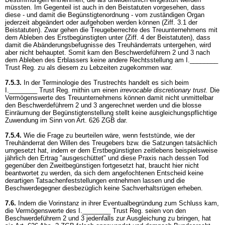
müssten. Im Gegenteil ist auch in den Beistatuten vorgesehen, dass
diese - und damit die Begünstigtenordnung - vom zuständigen Organ
jederzeit abgeändert oder aufgehoben werden können (Ziff. 3.1 der
Beistatuten). Zwar gehen die Treugeberrechte des Treuunternehmens mit
dem Ableben des Erstbegünstigten unter (Ziff. 4 der Beistatuten), dass
damit die Abänderungsbefugnisse des Treuhänderrats untergehen, wird
aber nicht behauptet. Somit kam den Beschwerdeführern 2 und 3 nach
dem Ableben des Erblassers keine andere Rechtsstellung am I.________
Trust Reg. zu als diesem zu Lebzeiten zugekommen war.
7.5.3.
In der Terminologie des Trustrechts handelt es sich beim
I.________ Trust Reg. mithin um einen
irrevocable discretionary trust.
Die
Vermögenswerte des Treuunternehmens können damit nicht unmittelbar
den Beschwerdeführern 2 und 3 angerechnet werden und die blosse
Einräumung der Begünstigtenstellung stellt keine ausgleichungspflichtige
Zuwendung im Sinn von
Art. 626 ZGB
dar.
7.5.4.
Wie die Frage zu beurteilen wäre, wenn feststünde, wie der
Treuhänderrat den Willen des Treugebers bzw. die Satzungen tatsächlich
umgesetzt hat, indem er dem Erstbegünstigten zeitlebens beispielsweise
jährlich den Ertrag "ausgeschüttet" und diese Praxis nach dessen Tod
gegenüber den Zweitbegünstigen fortgesetzt hat, braucht hier nicht
beantwortet zu werden, da sich dem angefochtenen Entscheid keine
derartigen Tatsachenfeststellungen entnehmen lassen und die
Beschwerdegegner diesbezüglich keine Sachverhaltsrügen erheben.
7.6.
Indem die Vorinstanz in ihrer Eventualbegründung zum Schluss kam,
die Vermögenswerte des I.________ Trust Reg. seien von den
Beschwerdeführern 2 und 3 jedenfalls zur Ausgleichung zu bringen, hat