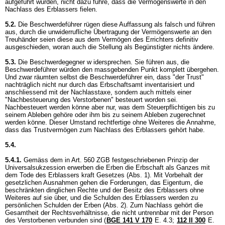
aufgeführt wurden, nicht dazu führe, dass die Vermögenswerte in den
Nachlass des Erblassers fielen.
5.2.
Die Beschwerdeführer rügen diese Auffassung als falsch und führen
aus, durch die unwiderrufliche Übertragung der Vermögenswerte an den
Treuhänder seien diese aus dem Vermögen des Errichters definitiv
ausgeschieden, woran auch die Stellung als Begünstigter nichts ändere.
5.3.
Die Beschwerdegegner w idersprechen. Sie führen aus, die
Beschwerdeführer würden den massgebenden Punkt komplett übergehen.
Und zwar räumten selbst die Beschwerdeführer ein, dass "der Trust"
nachträglich nicht nur durch das Erbschaftsamt inventarisiert und
anschliessend mit der Nachlasstaxe, sondern auch mittels einer
"Nachbesteuerung des Verstorbenen" besteuert worden sei.
Nachbesteuert werden könne aber nur, was dem Steuerpflichtigen bis zu
seinem Ableben gehöre oder ihm bis zu seinem Ableben zugerechnet
werden könne. Dieser Umstand rechtfertige ohne Weiteres die Annahme,
dass das Trustvermögen zum Nachlass des Erblassers gehört habe.
5.4.
5.4.1.
Gemäss dem in
Art. 560 ZGB
festgeschriebenen Prinzip der
Universalsukzession erwerben die Erben die Erbschaft als Ganzes mit
dem Tode des Erblassers kraft Gesetzes (Abs. 1). Mit Vorbehalt der
gesetzlichen Ausnahmen gehen die Forderungen, das Eigentum, die
beschränkten dinglichen Rechte und der Besitz des Erblassers ohne
Weiteres auf sie über, und die Schulden des Erblassers werden zu
persönlichen Schulden der Erben (Abs. 2). Zum Nachlass gehört die
Gesamtheit der Rechtsverhältnisse, die nicht untrennbar mit der Person
des Verstorbenen verbunden sind (
BGE 141 V 170
E. 4.3;
112 II 300
E.