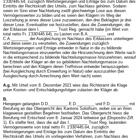
1'330'445.64, zuzüglich Wertsteigerungen und Erträge bis zum Datum des
Eintritts der Rechtskraft des Urteils, zum Nachlass gehören. Sodann
seien im Sinn einer Nachteilung zwölf gleichwertige Lose aus diesen
Vermögenswerten zu bilden und es seien den Klägern im Weg der
Losziehung je eines dieser Lose zuzuweisen, den drei Beklagten je drei
dieser Lose. Eventualiter sei festzustellen, dass die Zuwendungen, die
der Erblasser dem I.________ Trust Reg. gemacht habe (im Wert von
total netto Fr. 1'330'445.64), zu Lasten von B.A.________ und
C.A.________ der Ausgleichung im Nachlass des Erblassers unterliegen
und diese seien zu verurteilen, die Zuwendungen zuzüglich
Wertsteigerungen und Erträge entweder in Natur in die zu bildende
Nachteilungsmasse einzuwerfen oder die Hinzurechnung dem Werte nach
in die entsprechend zu bildende Nachteilungsmasse hinzunehmen, worauf
die Erbteile der Kläger an der so gebildeten Nachteilungsmasse zu
berechnen und den Klägern deren Treffnisse entweder herauszugeben
(bei Ausgleichung durch Einwerfung in Natur) oder auszuzahlen (bei
Ausgleichung durch Anrechnung dem Wert nach) seien.
A.g.
Mit Urteil vom 8. Dezember 2021 wies das Richteramt die Klage
unter Kosten- und Entschädigungsfolgen zulasten der Kläger ab.
B.
Hiergegen gelangten D.D.________, E.D.________ und F.D.________ mit
Berufung an das Obergericht des Kantons Solothurn, wobei sie an ihren
klageweise gestellten Begehren festhielten. Das Obergericht hiess die
Berufung mit Entscheid vom 8. Januar 2024 teilweise gut (Dispositiv-Ziff.
1). Es stellte fest, dass die auf das I.________ Trust Reg. lautenden
Vermögenswerte von total netto Fr. 1'330'445.64, zuzüglich
Wertsteigerungen und Erträge bis zum Datum des Eintritts der
Rechtskraft des Urteils im vorliegenden Verfahren, zum Nachlass des