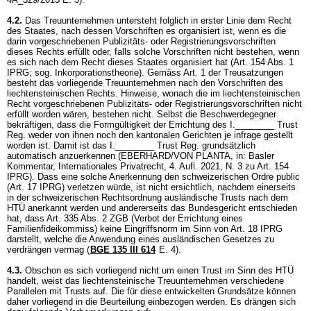
4.2.
Das Treuunternehmen untersteht folglich in erster Linie dem Recht
des Staates, nach dessen Vorschriften es organisiert ist, wenn es die
darin vorgeschriebenen Publizitäts- oder Registrierungsvorschriften
dieses Rechts erfüllt oder, falls solche Vorschriften nicht bestehen, wenn
es sich nach dem Recht dieses Staates organisiert hat (
Art. 154 Abs. 1
IPRG
; sog. Inkorporationstheorie). Gemäss Art. 1 der Treusatzungen
besteht das vorliegende Treuunternehmen nach den Vorschriften des
liechtensteinischen Rechts. Hinweise, wonach die im liechtensteinischen
Recht vorgeschriebenen Publizitäts- oder Registrierungsvorschriften nicht
erfüllt worden wären, bestehen nicht. Selbst die Beschwerdegegner
bekräftigen, dass die Formgültigkeit der Errichtung des I.________ Trust
Reg. weder von ihnen noch den kantonalen Gerichten je infrage gestellt
worden ist. Damit ist das I.________ Trust Reg. grundsätzlich
automatisch anzuerkennen (EBERHARD/VON PLANTA, in: Basler
Kommentar, Internationales Privatrecht, 4. Aufl. 2021, N. 3 zu
Art. 154
IPRG
). Dass eine solche Anerkennung den schweizerischen Ordre public
(
Art. 17 IPRG
) verletzen würde, ist nicht ersichtlich, nachdem einerseits
in der schweizerischen Rechtsordnung ausländische Trusts nach dem
HTÜ anerkannt werden und andererseits das Bundesgericht entschieden
hat, dass
Art. 335 Abs. 2 ZGB
(Verbot der Errichtung eines
Familienfideikommiss) keine Eingriffsnorm im Sinn von
Art. 18 IPRG
darstellt, welche die Anwendung eines ausländischen Gesetzes zu
verdrängen vermag (
BGE 135 III 614
E. 4).
4.3.
Obschon es sich vorliegend nicht um einen Trust im Sinn des HTÜ
handelt, weist das liechtensteinische Treuunternehmen verschiedene
Parallelen mit Trusts auf. Die für diese entwickelten Grundsätze können
daher vorliegend in die Beurteilung einbezogen werden. Es drängen sich