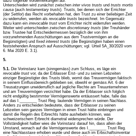
dazu folgende Vorbemerkungen auf:
Unterschieden wird zunächst zwischen
inter vivos trusts
und
trusts mortis
causa
(auch
testamentary trusts
). Trusts, bei denen sich der Errichter
(der
Settlor
) das Recht vorbehalten hat, den Trust zu einer beliebigen Zeit
zu widerrufen, werden als
revocable trusts
bezeichnet. Im Gegensatz
dazu kann ein
irrevocable trust
vom Errichter nicht widerrufen werden.
Weiter wird unterschieden zwischen
discretionary trusts
(der Treuhänder
bzw. Trustee hat Entscheidermessen bezüglich der von ihm
vorzunehmenden Ausschüttungen aus dem Trustvermögen an die
Begünstigten) und
fixed interest trusts
(die Begünstigten haben einen
feststehenden Anspruch auf Ausschüttungen; vgl. Urteil 5A_30/2020 vom
6. Mai 2020 E. 3.1).
5.
5.1.
Die Vorinstanz kam (sinngemäss) zum Schluss, es läge ein
revocable trust
vor, da der Erblasser Erst- und zu seinen Lebzeiten
einziger Begünstigter des Trusts blieb, womit das Treuvermögen faktisch
in seinem Einflussbereich geblieben sei, obwohl er gemäss Art. 6 der
Treusatzungen unwiderruflich auf jegliche Rechte am Treuunternehmen
und am Treuvermögen verzichtet habe. Da der Erblasser sich folglich
nicht endgültig bestimmter Vermögenswerte entäussert habe, falle das
auf das I.________ Trust Reg. lautende Vermögen in seinen Nachlass.
Anders zu entscheiden bedeutete, dass der Erblasser zu seinen
Lebzeiten sein ganzes Vermögen in einen Trust hätte einbringen und
damit die Regeln des Erbrechts hätte aushebeln können, was
schweizerischem Erbrecht diametral widersprechen würde. Der
Vollständigkeit halber wies die Vorinstanz darauf hin, dass allein der
Umstand, wonach auf die Vermögenswerte des I.________ Trust Reg.
eine Nachlasstaxe erhoben wurde und diese auch im Erbschaftsinventar