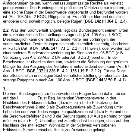
Anforderungen gelten, wenn verfassungsmässige Rechte als verletzt
gerügt werden. Das Bundesgericht prüft deren Verletzung nur insofern, als
eine solche Rüge in der Beschwerde vorgebracht und begründet worden
ist (
Art. 106 Abs. 2 BGG
; Rügeprinzip). Es prüft nur klar und detailliert
erhobene und, soweit möglich, belegte Rügen (
BGE 142 III 364
E. 2.4).
2.2.
Was den Sachverhalt angeht, legt das Bundesgericht seinem Urteil
die vorinstanzlichen Feststellungen zugrunde (
Art. 105 Abs. 1 BGG
).
Diesbezüglich kann die rechtsuchende Partei nur vorbringen, die
vorinstanzlichen Feststellungen seien offensichtlich unrichtig, das heisst
willkürlich (
Art. 9 BV
;
BGE 147 I 73
E. 2.2 mit Hinweis), oder würden auf
einer anderen Bundesrechtsverletzung im Sinn von
Art. 95 BGG
(z.B.
Verletzung von
Art. 29 Abs. 2 BV
oder
Art. 8 ZGB
) beruhen. In der
Beschwerde ist überdies darzutun, inwiefern die Behebung der gerügten
Mängel für den Ausgang des Verfahrens entscheidend sein kann (
Art. 97
Abs. 1 BGG
;
BGE 137 III 226
E. 4.2
;
135 I 19
E. 2.2.2). Für die Rüge
der offensichtlich unrichtigen Sachverhaltsfeststellung gilt ebenfalls das
strenge Rügeprinzip nach
Art. 106 Abs. 2 BGG
(
BGE 144 V 50
E. 4.1).
3.
Die vom Bundesgericht zu beantwortenden Fragen lauten dahin, ob die
auf das I.________ Trust Reg. lautenden Vermögenswerte in den
Nachlass des Erblassers fallen (dazu E. 5), ob die Einsetzung der
Beschwerdeführer 2 und 3 als Zweitbegünstigte als Zuwendung unter
Lebenden oder von Todes wegen zu qualifizieren ist (dazu E. 6) und ob
die Beschwerdeführer 2 und 3 die Begünstigung zur Ausgleichung bringen
müssen (dazu E. 7). Unstrittig und zutreffend ist hingegen, dass auf den
Nachlass des mit letztem Wohnsitz in der Schweiz verstorbenen
Erblassers Schweizerisches Recht zur Anwendung gelangt.