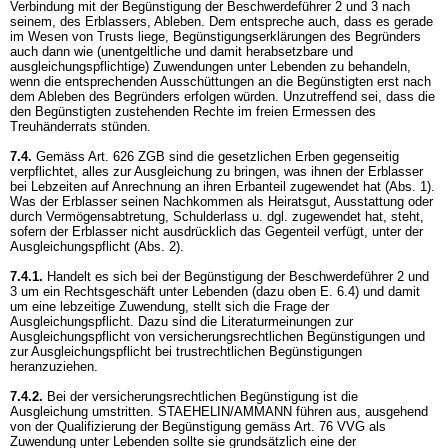
Verbindung mit der Begünstigung der Beschwerdeführer 2 und 3 nach
seinem, des Erblassers, Ableben. Dem entspreche auch, dass es gerade
im Wesen von Trusts liege, Begünstigungserklärungen des Begründers
auch dann wie (unentgeltliche und damit herabsetzbare und
ausgleichungspflichtige) Zuwendungen unter Lebenden zu behandeln,
wenn die entsprechenden Ausschüttungen an die Begünstigten erst nach
dem Ableben des Begründers erfolgen würden. Unzutreffend sei, dass die
den Begünstigten zustehenden Rechte im freien Ermessen des
Treuhänderrats stünden.
7.4.
Gemäss
Art. 626 ZGB
sind die gesetzlichen Erben gegenseitig
verpflichtet, alles zur Ausgleichung zu bringen, was ihnen der Erblasser
bei Lebzeiten auf Anrechnung an ihren Erbanteil zugewendet hat (Abs. 1).
Was der Erblasser seinen Nachkommen als Heiratsgut, Ausstattung oder
durch Vermögensabtretung, Schulderlass u. dgl. zugewendet hat, steht,
sofern der Erblasser nicht ausdrücklich das Gegenteil verfügt, unter der
Ausgleichungspflicht (Abs. 2).
7.4.1.
Handelt es sich bei der Begünstigung der Beschwerdeführer 2 und
3 um ein Rechtsgeschäft unter Lebenden (dazu oben E. 6.4) und damit
um eine lebzeitige Zuwendung, stellt sich die Frage der
Ausgleichungspflicht. Dazu sind die Literaturmeinungen zur
Ausgleichungspflicht von versicherungsrechtlichen Begünstigungen und
zur Ausgleichungspflicht bei trustrechtlichen Begünstigungen
heranzuziehen.
7.4.2.
Bei der versicherungsrechtlichen Begünstigung ist die
Ausgleichung umstritten. STAEHELIN/AMMANN führen aus, ausgehend
von der Qualifizierung der Begünstigung gemäss
Art. 76 VVG
als
Zuwendung unter Lebenden sollte sie grundsätzlich eine der