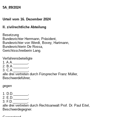
5A_89/2024
Urteil vom 16. Dezember 2024
II. zivilrechtliche Abteilung
Besetzung
Bundesrichter Herrmann, Präsident,
Bundesrichter von Werdt, Bovey, Hartmann,
Bundesrichterin De Rossa,
Gerichtsschreiberin Lang.
Verfahrensbeteiligte
1. A.A.________,
2. B.A.________,
3. C.A.________,
alle drei vertreten durch Fürsprecher Franz Müller,
Beschwerdeführer,
gegen
1. D.D.________,
2. E.D.________,
3. F.D.________,
alle drei vertreten durch Rechtsanwalt Prof. Dr. Paul Eitel,
Beschwerdegegner.