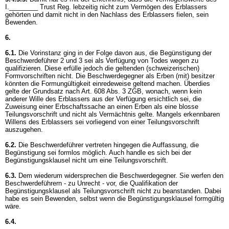
I.________ Trust Reg. lebzeitig nicht zum Vermögen des Erblassers
gehörten und damit nicht in den Nachlass des Erblassers fielen, sein
Bewenden.
6.
6.1.
Die Vorinstanz ging in der Folge davon aus, die Begünstigung der
Beschwerdeführer 2 und 3 sei als Verfügung von Todes wegen zu
qualifizieren. Diese erfülle jedoch die geltenden (schweizerischen)
Formvorschriften nicht. Die Beschwerdegegner als Erben (mit) besitzer
könnten die Formungültigkeit einredeweise geltend machen. Überdies
gelte der Grundsatz nach
Art. 608 Abs. 3 ZGB
, wonach, wenn kein
anderer Wille des Erblassers aus der Verfügung ersichtlich sei, die
Zuweisung einer Erbschaftssache an einen Erben als eine blosse
Teilungsvorschrift und nicht als Vermächtnis gelte. Mangels erkennbaren
Willens des Erblassers sei vorliegend von einer Teilungsvorschrift
auszugehen.
6.2.
Die Beschwerdeführer vertreten hingegen die Auffassung, die
Begünstigung sei formlos möglich. Auch handle es sich bei der
Begünstigungsklausel nicht um eine Teilungsvorschrift.
6.3.
Dem wiederum widersprechen die Beschwerdegegner. Sie werfen den
Beschwerdeführern - zu Unrecht - vor, die Qualifikation der
Begünstigungsklausel als Teilungsvorschrift nicht zu beanstanden. Dabei
habe es sein Bewenden, selbst wenn die Begünstigungsklausel formgültig
wäre.
6.4.