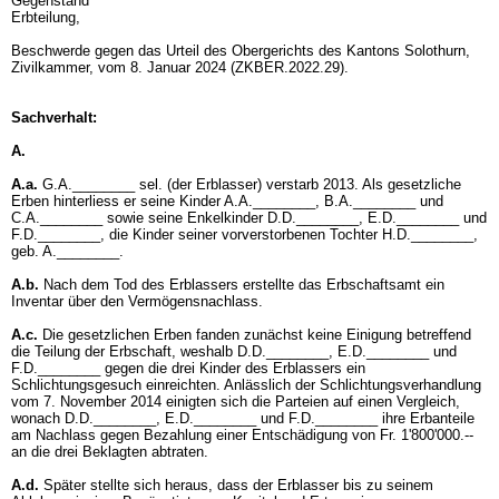
Gegenstand
Erbteilung,
Beschwerde gegen das Urteil des Obergerichts des Kantons Solothurn,
Zivilkammer, vom 8. Januar 2024 (ZKBER.2022.29).
Sachverhalt:
A.
A.a.
G.A.________ sel. (der Erblasser) verstarb 2013. Als gesetzliche
Erben hinterliess er seine Kinder A.A.________, B.A.________ und
C.A.________ sowie seine Enkelkinder D.D.________, E.D.________ und
F.D.________, die Kinder seiner vorverstorbenen Tochter H.D.________,
geb. A.________.
A.b.
Nach dem Tod des Erblassers erstellte das Erbschaftsamt ein
Inventar über den Vermögensnachlass.
A.c.
Die gesetzlichen Erben fanden zunächst keine Einigung betreffend
die Teilung der Erbschaft, weshalb D.D.________, E.D.________ und
F.D.________ gegen die drei Kinder des Erblassers ein
Schlichtungsgesuch einreichten. Anlässlich der Schlichtungsverhandlung
vom 7. November 2014 einigten sich die Parteien auf einen Vergleich,
wonach D.D.________, E.D.________ und F.D.________ ihre Erbanteile
am Nachlass gegen Bezahlung einer Entschädigung von Fr. 1'800'000.--
an die drei Beklagten abtraten.
A.d.
Später stellte sich heraus, dass der Erblasser bis zu seinem