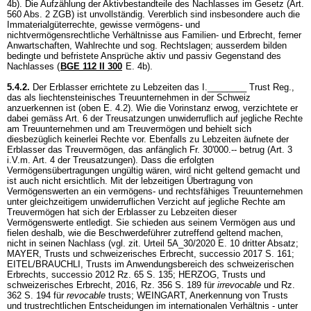
4b). Die Aufzählung der Aktivbestandteile des Nachlasses im Gesetz (
Art.
560 Abs. 2 ZGB
) ist unvollständig. Vererblich sind insbesondere auch die
Immaterialgüterrechte, gewisse vermögens- und
nichtvermögensrechtliche Verhältnisse aus Familien- und Erbrecht, ferner
Anwartschaften, Wahlrechte und sog. Rechtslagen; ausserdem bilden
bedingte und befristete Ansprüche aktiv und passiv Gegenstand des
Nachlasses (
BGE 112 II 300
E. 4b).
5.4.2.
Der Erblasser errichtete zu Lebzeiten das I.________ Trust Reg.,
das als liechtensteinisches Treuunternehmen in der Schweiz
anzuerkennen ist (oben E. 4.2). Wie die Vorinstanz erwog, verzichtete er
dabei gemäss Art. 6 der Treusatzungen unwiderruflich auf jegliche Rechte
am Treuunternehmen und am Treuvermögen und behielt sich
diesbezüglich keinerlei Rechte vor. Ebenfalls zu Lebzeiten äufnete der
Erblasser das Treuvermögen, das anfänglich Fr. 30'000.-- betrug (Art. 3
i.V.m. Art. 4 der Treusatzungen). Dass die erfolgten
Vermögensübertragungen ungültig wären, wird nicht geltend gemacht und
ist auch nicht ersichtlich. Mit der lebzeitigen Übertragung von
Vermögenswerten an ein vermögens- und rechtsfähiges Treuunternehmen
unter gleichzeitigem unwiderruflichen Verzicht auf jegliche Rechte am
Treuvermögen hat sich der Erblasser zu Lebzeiten dieser
Vermögenswerte entledigt. Sie schieden aus seinem Vermögen aus und
fielen deshalb, wie die Beschwerdeführer zutreffend geltend machen,
nicht in seinen Nachlass (vgl. zit. Urteil 5A_30/2020 E. 10 dritter Absatz;
MAYER, Trusts und schweizerisches Erbrecht, successio 2017 S. 161;
EITEL/BRAUCHLI, Trusts im Anwendungsbereich des schweizerischen
Erbrechts, successio 2012 Rz. 65 S. 135; HERZOG, Trusts und
schweizerisches Erbrecht, 2016, Rz. 356 S. 189 für
irrevocable
und Rz.
362 S. 194 für
revocable
trusts; WEINGART, Anerkennung von Trusts
und trustrechtlichen Entscheidungen im internationalen Verhältnis - unter