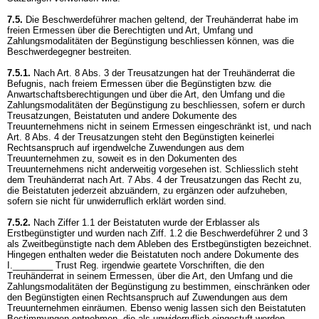
7.5.
Die Beschwerdeführer machen geltend, der Treuhänderrat habe im
freien Ermessen über die Berechtigten und Art, Umfang und
Zahlungsmodalitäten der Begünstigung beschliessen können, was die
Beschwerdegegner bestreiten.
7.5.1.
Nach Art. 8 Abs. 3 der Treusatzungen hat der Treuhänderrat die
Befugnis, nach freiem Ermessen über die Begünstigten bzw. die
Anwartschaftsberechtigungen und über die Art, den Umfang und die
Zahlungsmodalitäten der Begünstigung zu beschliessen, sofern er durch
Treusatzungen, Beistatuten und andere Dokumente des
Treuunternehmens nicht in seinem Ermessen eingeschränkt ist, und nach
Art. 8 Abs. 4 der Treusatzungen steht den Begünstigten keinerlei
Rechtsanspruch auf irgendwelche Zuwendungen aus dem
Treuunternehmen zu, soweit es in den Dokumenten des
Treuunternehmens nicht anderweitig vorgesehen ist. Schliesslich steht
dem Treuhänderrat nach Art. 7 Abs. 4 der Treusatzungen das Recht zu,
die Beistatuten jederzeit abzuändern, zu ergänzen oder aufzuheben,
sofern sie nicht für unwiderruflich erklärt worden sind.
7.5.2.
Nach Ziffer 1.1 der Beistatuten wurde der Erblasser als
Erstbegünstigter und wurden nach Ziff. 1.2 die Beschwerdeführer 2 und 3
als Zweitbegünstigte nach dem Ableben des Erstbegünstigten bezeichnet.
Hingegen enthalten weder die Beistatuten noch andere Dokumente des
I.________ Trust Reg. irgendwie geartete Vorschriften, die den
Treuhänderrat in seinem Ermessen, über die Art, den Umfang und die
Zahlungsmodalitäten der Begünstigung zu bestimmen, einschränken oder
den Begünstigten einen Rechtsanspruch auf Zuwendungen aus dem
Treuunternehmen einräumen. Ebenso wenig lassen sich den Beistatuten
Bestimmungen entnehmen, die als unwiderruflich eingestuft werden