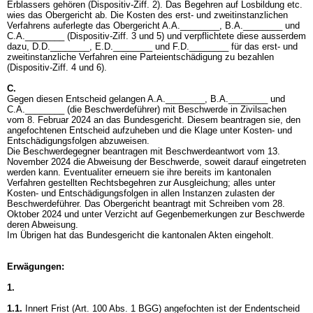
Erblassers gehören (Dispositiv-Ziff. 2). Das Begehren auf Losbildung etc.
wies das Obergericht ab. Die Kosten des erst- und zweitinstanzlichen
Verfahrens auferlegte das Obergericht A.A.________, B.A.________ und
C.A.________ (Dispositiv-Ziff. 3 und 5) und verpflichtete diese ausserdem
dazu, D.D.________, E.D.________ und F.D.________ für das erst- und
zweitinstanzliche Verfahren eine Parteientschädigung zu bezahlen
(Dispositiv-Ziff. 4 und 6).
C.
Gegen diesen Entscheid gelangen A.A.________, B.A.________ und
C.A.________ (die Beschwerdeführer) mit Beschwerde in Zivilsachen
vom 8. Februar 2024 an das Bundesgericht. Diesem beantragen sie, den
angefochtenen Entscheid aufzuheben und die Klage unter Kosten- und
Entschädigungsfolgen abzuweisen.
Die Beschwerdegegner beantragen mit Beschwerdeantwort vom 13.
November 2024 die Abweisung der Beschwerde, soweit darauf eingetreten
werden kann. Eventualiter erneuern sie ihre bereits im kantonalen
Verfahren gestellten Rechtsbegehren zur Ausgleichung; alles unter
Kosten- und Entschädigungsfolgen in allen Instanzen zulasten der
Beschwerdeführer. Das Obergericht beantragt mit Schreiben vom 28.
Oktober 2024 und unter Verzicht auf Gegenbemerkungen zur Beschwerde
deren Abweisung.
Im Übrigen hat das Bundesgericht die kantonalen Akten eingeholt.
Erwägungen:
1.
1.1.
Innert Frist (
Art. 100 Abs. 1 BGG
) angefochten ist der Endentscheid