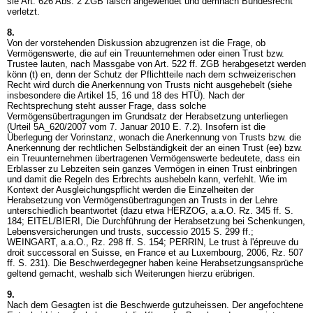
sie
Art. 626 Abs. 2 ZGB
falsch angewendet und demnach Bundesrecht
verletzt.
8.
Von der vorstehenden Diskussion abzugrenzen ist die Frage, ob
Vermögenswerte, die auf ein Treuunternehmen oder einen Trust bzw.
Trustee lauten, nach Massgabe von
Art. 522 ff. ZGB
herabgesetzt werden
könn (t) en, denn der Schutz der Pflichtteile nach dem schweizerischen
Recht wird durch die Anerkennung von Trusts nicht ausgehebelt (siehe
insbesondere die Artikel 15, 16 und 18 des HTÜ). Nach der
Rechtsprechung steht ausser Frage, dass solche
Vermögensübertragungen im Grundsatz der Herabsetzung unterliegen
(Urteil 5A_620/2007 vom 7. Januar 2010 E. 7.2). Insofern ist die
Überlegung der Vorinstanz, wonach die Anerkennung von Trusts bzw. die
Anerkennung der rechtlichen Selbständigkeit der an einen Trust (ee) bzw.
ein Treuunternehmen übertragenen Vermögenswerte bedeutete, dass ein
Erblasser zu Lebzeiten sein ganzes Vermögen in einen Trust einbringen
und damit die Regeln des Erbrechts aushebeln kann, verfehlt. Wie im
Kontext der Ausgleichungspflicht werden die Einzelheiten der
Herabsetzung von Vermögensübertragungen an Trusts in der Lehre
unterschiedlich beantwortet (dazu etwa HERZOG, a.a.O. Rz. 345 ff. S.
184; EITEL/BIERI, Die Durchführung der Herabsetzung bei Schenkungen,
Lebensversicherungen und trusts, successio 2015 S. 299 ff.;
WEINGART, a.a.O., Rz. 298 ff. S. 154; PERRIN, Le trust à l'épreuve du
droit successoral en Suisse, en France et au Luxembourg, 2006, Rz. 507
ff. S. 231). Die Beschwerdegegner haben keine Herabsetzungsansprüche
geltend gemacht, weshalb sich Weiterungen hierzu erübrigen.
9.
Nach dem Gesagten ist die Beschwerde gutzuheissen. Der angefochtene