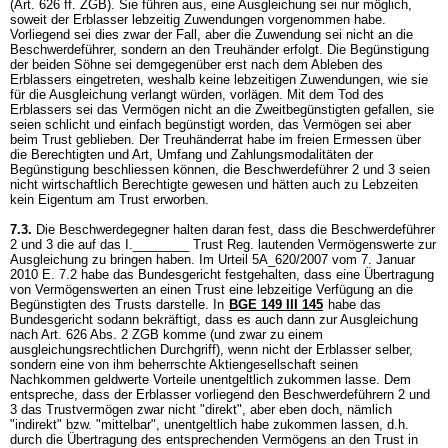
(
Art. 626 ff. ZGB
). Sie führen aus, eine Ausgleichung sei nur möglich,
soweit der Erblasser lebzeitig Zuwendungen vorgenommen habe.
Vorliegend sei dies zwar der Fall, aber die Zuwendung sei nicht an die
Beschwerdeführer, sondern an den Treuhänder erfolgt. Die Begünstigung
der beiden Söhne sei demgegenüber erst nach dem Ableben des
Erblassers eingetreten, weshalb keine lebzeitigen Zuwendungen, wie sie
für die Ausgleichung verlangt würden, vorlägen. Mit dem Tod des
Erblassers sei das Vermögen nicht an die Zweitbegünstigten gefallen, sie
seien schlicht und einfach begünstigt worden, das Vermögen sei aber
beim Trust geblieben. Der Treuhänderrat habe im freien Ermessen über
die Berechtigten und Art, Umfang und Zahlungsmodalitäten der
Begünstigung beschliessen können, die Beschwerdeführer 2 und 3 seien
nicht wirtschaftlich Berechtigte gewesen und hätten auch zu Lebzeiten
kein Eigentum am Trust erworben.
7.3.
Die Beschwerdegegner halten daran fest, dass die Beschwerdeführer
2 und 3 die auf das I.________ Trust Reg. lautenden Vermögenswerte zur
Ausgleichung zu bringen haben. Im Urteil 5A_620/2007 vom 7. Januar
2010 E. 7.2 habe das Bundesgericht festgehalten, dass eine Übertragung
von Vermögenswerten an einen Trust eine lebzeitige Verfügung an die
Begünstigten des Trusts darstelle. In
BGE 149 III 145
habe das
Bundesgericht sodann bekräftigt, dass es auch dann zur Ausgleichung
nach
Art. 626 Abs. 2 ZGB
komme (und zwar zu einem
ausgleichungsrechtlichen Durchgriff), wenn nicht der Erblasser selber,
sondern eine von ihm beherrschte Aktiengesellschaft seinen
Nachkommen geldwerte Vorteile unentgeltlich zukommen lasse. Dem
entspreche, dass der Erblasser vorliegend den Beschwerdeführern 2 und
3 das Trustvermögen zwar nicht "direkt", aber eben doch, nämlich
"indirekt" bzw. "mittelbar", unentgeltlich habe zukommen lassen, d.h.
durch die Übertragung des entsprechenden Vermögens an den Trust in