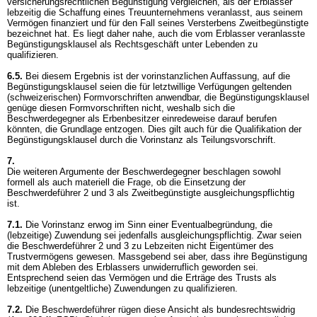
versicherungsrechtlichen Begünstigung vergleichen, als der Erblasser
lebzeitig die Schaffung eines Treuunternehmens veranlasst, aus seinem
Vermögen finanziert und für den Fall seines Versterbens Zweitbegünstigte
bezeichnet hat. Es liegt daher nahe, auch die vom Erblasser veranlasste
Begünstigungsklausel als Rechtsgeschäft unter Lebenden zu
qualifizieren.
6.5.
Bei diesem Ergebnis ist der vorinstanzlichen Auffassung, auf die
Begünstigungsklausel seien die für letztwillige Verfügungen geltenden
(schweizerischen) Formvorschriften anwendbar, die Begünstigungsklausel
genüge diesen Formvorschriften nicht, weshalb sich die
Beschwerdegegner als Erbenbesitzer einredeweise darauf berufen
könnten, die Grundlage entzogen. Dies gilt auch für die Qualifikation der
Begünstigungsklausel durch die Vorinstanz als Teilungsvorschrift.
7.
Die weiteren Argumente der Beschwerdegegner beschlagen sowohl
formell als auch materiell die Frage, ob die Einsetzung der
Beschwerdeführer 2 und 3 als Zweitbegünstigte ausgleichungspflichtig
ist.
7.1.
Die Vorinstanz erwog im Sinn einer Eventualbegründung, die
(lebzeitige) Zuwendung sei jedenfalls ausgleichungspflichtig. Zwar seien
die Beschwerdeführer 2 und 3 zu Lebzeiten nicht Eigentümer des
Trustvermögens gewesen. Massgebend sei aber, dass ihre Begünstigung
mit dem Ableben des Erblassers unwiderruflich geworden sei.
Entsprechend seien das Vermögen und die Erträge des Trusts als
lebzeitige (unentgeltliche) Zuwendungen zu qualifizieren.
7.2.
Die Beschwerdeführer rügen diese Ansicht als bundesrechtswidrig