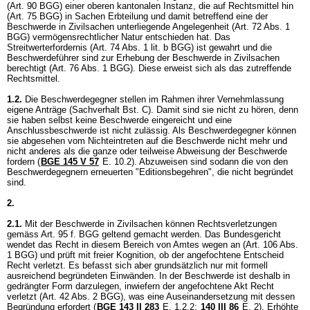
(
Art. 90 BGG
) einer oberen kantonalen Instanz, die auf Rechtsmittel hin
(
Art. 75 BGG
) in Sachen Erbteilung und damit betreffend eine der
Beschwerde in Zivilsachen unterliegende Angelegenheit (
Art. 72 Abs. 1
BGG
) vermögensrechtlicher Natur entschieden hat. Das
Streitwerterfordernis (
Art. 74 Abs. 1 lit. b BGG
) ist gewahrt und die
Beschwerdeführer sind zur Erhebung der Beschwerde in Zivilsachen
berechtigt (
Art. 76 Abs. 1 BGG
). Diese erweist sich als das zutreffende
Rechtsmittel.
1.2.
Die Beschwerdegegner stellen im Rahmen ihrer Vernehmlassung
eigene Anträge (Sachverhalt Bst. C). Damit sind sie nicht zu hören, denn
sie haben selbst keine Beschwerde eingereicht und eine
Anschlussbeschwerde ist nicht zulässig. Als Beschwerdegegner können
sie abgesehen vom Nichteintreten auf die Beschwerde nicht mehr und
nicht anderes als die ganze oder teilweise Abweisung der Beschwerde
fordern (
BGE 145 V 57
E. 10.2). Abzuweisen sind sodann die von den
Beschwerdegegnern erneuerten "Editionsbegehren", die nicht begründet
sind.
2.
2.1.
Mit der Beschwerde in Zivilsachen können Rechtsverletzungen
gemäss Art. 95 f. BGG geltend gemacht werden. Das Bundesgericht
wendet das Recht in diesem Bereich von Amtes wegen an (
Art. 106 Abs.
1 BGG
) und prüft mit freier Kognition, ob der angefochtene Entscheid
Recht verletzt. Es befasst sich aber grundsätzlich nur mit formell
ausreichend begründeten Einwänden. In der Beschwerde ist deshalb in
gedrängter Form darzulegen, inwiefern der angefochtene Akt Recht
verletzt (
Art. 42 Abs. 2 BGG
), was eine Auseinandersetzung mit dessen
Begründung erfordert (
BGE 143 II 283
E. 1.2.2;
140 III 86
E. 2). Erhöhte