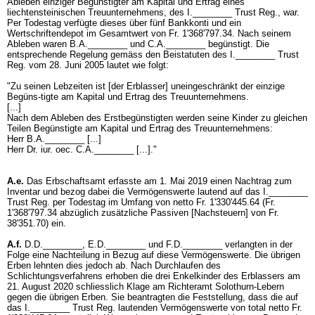
Ableben einziger Begünstigter am Kapital und Ertrag eines
liechtensteinischen Treuunternehmens, des I.________ Trust Reg., war.
Per Todestag verfügte dieses über fünf Bankkonti und ein
Wertschriftendepot im Gesamtwert von Fr. 1'368'797.34. Nach seinem
Ableben waren B.A.________ und C.A.________ begünstigt. Die
entsprechende Regelung gemäss den Beistatuten des I.________ Trust
Reg. vom 28. Juni 2005 lautet wie folgt:
"Zu seinen Lebzeiten ist [der Erblasser] uneingeschränkt der einzige
Begüns-tigte am Kapital und Ertrag des Treuunternehmens.
[...]
Nach dem Ableben des Erstbegünstigten werden seine Kinder zu gleichen
Teilen Begünstigte am Kapital und Ertrag des Treuunternehmens:
Herr B.A.________ [...]
Herr Dr. iur. oec. C.A.________ [...]."
A.e.
Das Erbschaftsamt erfasste am 1. Mai 2019 einen Nachtrag zum
Inventar und bezog dabei die Vermögenswerte lautend auf das I.________
Trust Reg. per Todestag im Umfang von netto Fr. 1'330'445.64 (Fr.
1'368'797.34 abzüglich zusätzliche Passiven [Nachsteuern] von Fr.
38'351.70) ein.
A.f.
D.D.________, E.D.________ und F.D.________ verlangten in der
Folge eine Nachteilung in Bezug auf diese Vermögenswerte. Die übrigen
Erben lehnten dies jedoch ab. Nach Durchlaufen des
Schlichtungsverfahrens erhoben die drei Enkelkinder des Erblassers am
21. August 2020 schliesslich Klage am Richteramt Solothurn-Lebern
gegen die übrigen Erben. Sie beantragten die Feststellung, dass die auf
das I.________ Trust Reg. lautenden Vermögenswerte von total netto Fr.