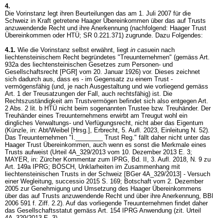
4.
Die Vorinstanz legt ihren Beurteilungen das am 1. Juli 2007 für die
Schweiz in Kraft getretene Haager Übereinkommen über das auf Trusts
anzuwendende Recht und ihre Anerkennung (nachfolgend: Haager Trust
Übereinkommen oder HTÜ; SR 0.221.371) zugrunde. Dazu Folgendes:
4.1.
Wie die Vorinstanz selbst erwähnt, liegt
in casu
ein nach
liechtensteinischem Recht begründetes "Treuunternehmen" (gemäss Art.
932a des liechtensteinischen Gesetzes zum Personen- und
Gesellschaftsrecht [PGR] vom 20. Januar 1926) vor. Dieses zeichnet
sich dadurch aus, dass es - im Gegensatz zu einem Trust -
vermögensfähig (und, je nach Ausgestaltung und wie vorliegend gemäss
Art. 1 der Treusatzungen der Fall, auch rechtsfähig) ist. Die
Rechtszuständigkeit am Trustvermögen befindet sich also entgegen Art.
2 Abs. 2 lit. b HTÜ nicht beim sogenannten Trustee bzw. Treuhänder. Der
Treuhänder eines Treuunternehmens erwirbt am Treugut wohl ein
dingliches Verwaltungs- und Verfügungsrecht, nicht aber das Eigentum
(Künzle, in: Abt/Weibel [Hrsg.], Erbrecht, 5. Aufl. 2023, Einleitung N. 52).
Das Treuunternehmen "I.________ Trust Reg." fällt daher nicht unter das
Haager Trust Übereinkommen, auch wenn es sonst die Merkmale eines
Trusts aufweist (Urteil 4A_329/2013 vom 10. Dezember 2013 E. 3;
MAYER, in: Zürcher Kommentar zum IPRG, Bd. II, 3. Aufl. 2018, N. 9 zu
Art. 149a IPRG
; BÖSCH, Unklarheiten im Zusammenhang mit
liechtensteinischen Trusts in der Schweiz [BGer 4A_329/2013] - Versuch
einer Wegleitung, successio 2015 S. 169; Botschaft vom 2. Dezember
2005 zur Genehmigung und Umsetzung des Haager Übereinkommens
über das auf Trusts anzuwendende Recht und über ihre Anerkennung, BBl
2006 591 f. Ziff. 2.2). Auf das vorliegende Treuunternehmen findet daher
das Gesellschaftsstatut gemäss
Art. 154 IPRG
Anwendung (zit. Urteil
4A_329/2013 E. 3).