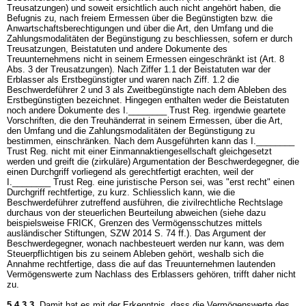
Treusatzungen) und soweit ersichtlich auch nicht angehört haben, die
Befugnis zu, nach freiem Ermessen über die Begünstigten bzw. die
Anwartschaftsberechtigungen und über die Art, den Umfang und die
Zahlungsmodalitäten der Begünstigung zu beschliessen, sofern er durch
Treusatzungen, Beistatuten und andere Dokumente des
Treuunternehmens nicht in seinem Ermessen eingeschränkt ist (Art. 8
Abs. 3 der Treusatzungen). Nach Ziffer 1.1 der Beistatuten war der
Erblasser als Erstbegünstigter und waren nach Ziff. 1.2 die
Beschwerdeführer 2 und 3 als Zweitbegünstigte nach dem Ableben des
Erstbegünstigten bezeichnet. Hingegen enthalten weder die Beistatuten
noch andere Dokumente des I.________ Trust Reg. irgendwie geartete
Vorschriften, die den Treuhänderrat in seinem Ermessen, über die Art,
den Umfang und die Zahlungsmodalitäten der Begünstigung zu
bestimmen, einschränken. Nach dem Ausgeführten kann das I.________
Trust Reg. nicht mit einer Einmannaktiengesellschaft gleichgesetzt
werden und greift die (zirkuläre) Argumentation der Beschwerdegegner, die
einen Durchgriff vorliegend als gerechtfertigt erachten, weil der
I.________ Trust Reg. eine juristische Person sei, was "erst recht" einen
Durchgriff rechtfertige, zu kurz. Schliesslich kann, wie die
Beschwerdeführer zutreffend ausführen, die zivilrechtliche Rechtslage
durchaus von der steuerlichen Beurteilung abweichen (siehe dazu
beispielsweise FRICK, Grenzen des Vermögensschutzes mittels
ausländischer Stiftungen, SZW 2014 S. 74 ff.). Das Argument der
Beschwerdegegner, wonach nachbesteuert werden nur kann, was dem
Steuerpflichtigen bis zu seinem Ableben gehört, weshalb sich die
Annahme rechtfertige, dass die auf das Treuunternehmen lautenden
Vermögenswerte zum Nachlass des Erblassers gehören, trifft daher nicht
zu.
5.4.3.3.
Damit hat es mit der Erkenntnis, dass die Vermögenswerte des