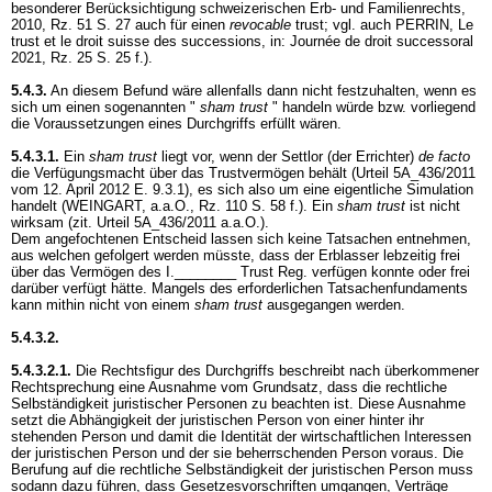
besonderer Berücksichtigung schweizerischen Erb- und Familienrechts,
2010, Rz. 51 S. 27 auch für einen
revocable
trust; vgl. auch PERRIN, Le
trust et le droit suisse des successions, in: Journée de droit successoral
2021, Rz. 25 S. 25 f.).
5.4.3.
An diesem Befund wäre allenfalls dann nicht festzuhalten, wenn es
sich um einen sogenannten "
sham trust
" handeln würde bzw. vorliegend
die Voraussetzungen eines Durchgriffs erfüllt wären.
5.4.3.1.
Ein
sham trust
liegt vor, wenn der Settlor (der Errichter)
de facto
die Verfügungsmacht über das Trustvermögen behält (Urteil 5A_436/2011
vom 12. April 2012 E. 9.3.1), es sich also um eine eigentliche Simulation
handelt (WEINGART, a.a.O., Rz. 110 S. 58 f.). Ein
sham trust
ist nicht
wirksam (zit. Urteil 5A_436/2011 a.a.O.).
Dem angefochtenen Entscheid lassen sich keine Tatsachen entnehmen,
aus welchen gefolgert werden müsste, dass der Erblasser lebzeitig frei
über das Vermögen des I.________ Trust Reg. verfügen konnte oder frei
darüber verfügt hätte. Mangels des erforderlichen Tatsachenfundaments
kann mithin nicht von einem
sham trust
ausgegangen werden.
5.4.3.2.
5.4.3.2.1.
Die Rechtsfigur des Durchgriffs beschreibt nach überkommener
Rechtsprechung eine Ausnahme vom Grundsatz, dass die rechtliche
Selbständigkeit juristischer Personen zu beachten ist. Diese Ausnahme
setzt die Abhängigkeit der juristischen Person von einer hinter ihr
stehenden Person und damit die Identität der wirtschaftlichen Interessen
der juristischen Person und der sie beherrschenden Person voraus. Die
Berufung auf die rechtliche Selbständigkeit der juristischen Person muss
sodann dazu führen, dass Gesetzesvorschriften umgangen, Verträge