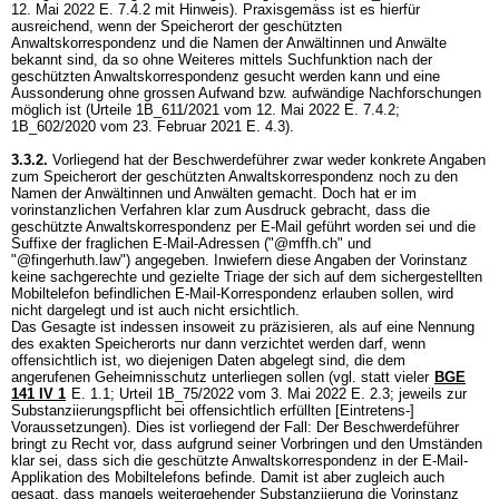
12. Mai 2022 E. 7.4.2 mit Hinweis). Praxisgemäss ist es hierfür
ausreichend, wenn der Speicherort der geschützten
Anwaltskorrespondenz und die Namen der Anwältinnen und Anwälte
bekannt sind, da so ohne Weiteres mittels Suchfunktion nach der
geschützten Anwaltskorrespondenz gesucht werden kann und eine
Aussonderung ohne grossen Aufwand bzw. aufwändige Nachforschungen
möglich ist (Urteile 1B_611/2021 vom 12. Mai 2022 E. 7.4.2;
1B_602/2020 vom 23. Februar 2021 E. 4.3).
3.3.2.
Vorliegend hat der Beschwerdeführer zwar weder konkrete Angaben
zum Speicherort der geschützten Anwaltskorrespondenz noch zu den
Namen der Anwältinnen und Anwälten gemacht. Doch hat er im
vorinstanzlichen Verfahren klar zum Ausdruck gebracht, dass die
geschützte Anwaltskorrespondenz per E-Mail geführt worden sei und die
Suffixe der fraglichen E-Mail-Adressen ("@mffh.ch" und
"@fingerhuth.law") angegeben. Inwiefern diese Angaben der Vorinstanz
keine sachgerechte und gezielte Triage der sich auf dem sichergestellten
Mobiltelefon befindlichen E-Mail-Korrespondenz erlauben sollen, wird
nicht dargelegt und ist auch nicht ersichtlich.
Das Gesagte ist indessen insoweit zu präzisieren, als auf eine Nennung
des exakten Speicherorts nur dann verzichtet werden darf, wenn
offensichtlich ist, wo diejenigen Daten abgelegt sind, die dem
angerufenen Geheimnisschutz unterliegen sollen (vgl. statt vieler
BGE
141 IV 1
E. 1.1; Urteil 1B_75/2022 vom 3. Mai 2022 E. 2.3; jeweils zur
Substanziierungspflicht bei offensichtlich erfüllten [Eintretens-]
Voraussetzungen). Dies ist vorliegend der Fall: Der Beschwerdeführer
bringt zu Recht vor, dass aufgrund seiner Vorbringen und den Umständen
klar sei, dass sich die geschützte Anwaltskorrespondenz in der E-Mail-
Applikation des Mobiltelefons befinde. Damit ist aber zugleich auch
gesagt, dass mangels weitergehender Substanziierung die Vorinstanz