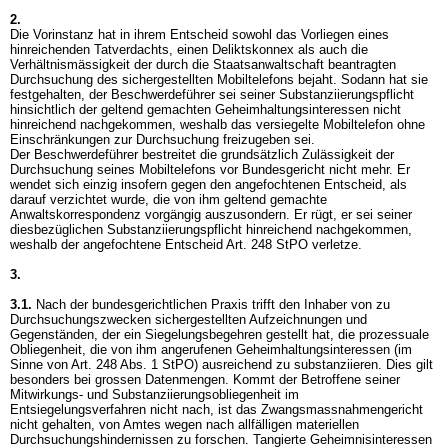
2.
Die Vorinstanz hat in ihrem Entscheid sowohl das Vorliegen eines
hinreichenden Tatverdachts, einen Deliktskonnex als auch die
Verhältnismässigkeit der durch die Staatsanwaltschaft beantragten
Durchsuchung des sichergestellten Mobiltelefons bejaht. Sodann hat sie
festgehalten, der Beschwerdeführer sei seiner Substanziierungspflicht
hinsichtlich der geltend gemachten Geheimhaltungsinteressen nicht
hinreichend nachgekommen, weshalb das versiegelte Mobiltelefon ohne
Einschränkungen zur Durchsuchung freizugeben sei.
Der Beschwerdeführer bestreitet die grundsätzlich Zulässigkeit der
Durchsuchung seines Mobiltelefons vor Bundesgericht nicht mehr. Er
wendet sich einzig insofern gegen den angefochtenen Entscheid, als
darauf verzichtet wurde, die von ihm geltend gemachte
Anwaltskorrespondenz vorgängig auszusondern. Er rügt, er sei seiner
diesbezüglichen Substanziierungspflicht hinreichend nachgekommen,
weshalb der angefochtene Entscheid
Art. 248 StPO
verletze.
3.
3.1.
Nach der bundesgerichtlichen Praxis trifft den Inhaber von zu
Durchsuchungszwecken sichergestellten Aufzeichnungen und
Gegenständen, der ein Siegelungsbegehren gestellt hat, die prozessuale
Obliegenheit, die von ihm angerufenen Geheimhaltungsinteressen (im
Sinne von
Art. 248 Abs. 1 StPO
) ausreichend zu substanziieren. Dies gilt
besonders bei grossen Datenmengen. Kommt der Betroffene seiner
Mitwirkungs- und Substanziierungsobliegenheit im
Entsiegelungsverfahren nicht nach, ist das Zwangsmassnahmengericht
nicht gehalten, von Amtes wegen nach allfälligen materiellen
Durchsuchungshindernissen zu forschen. Tangierte Geheimnisinteressen