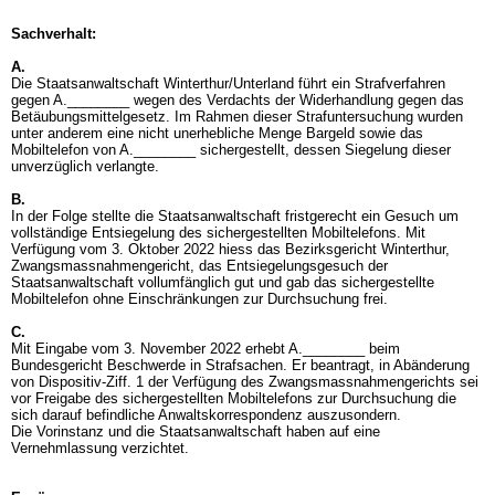
Sachverhalt:
A.
Die Staatsanwaltschaft Winterthur/Unterland führt ein Strafverfahren
gegen A.________ wegen des Verdachts der Widerhandlung gegen das
Betäubungsmittelgesetz. Im Rahmen dieser Strafuntersuchung wurden
unter anderem eine nicht unerhebliche Menge Bargeld sowie das
Mobiltelefon von A.________ sichergestellt, dessen Siegelung dieser
unverzüglich verlangte.
B.
In der Folge stellte die Staatsanwaltschaft fristgerecht ein Gesuch um
vollständige Entsiegelung des sichergestellten Mobiltelefons. Mit
Verfügung vom 3. Oktober 2022 hiess das Bezirksgericht Winterthur,
Zwangsmassnahmengericht, das Entsiegelungsgesuch der
Staatsanwaltschaft vollumfänglich gut und gab das sichergestellte
Mobiltelefon ohne Einschränkungen zur Durchsuchung frei.
C.
Mit Eingabe vom 3. November 2022 erhebt A.________ beim
Bundesgericht Beschwerde in Strafsachen. Er beantragt, in Abänderung
von Dispositiv-Ziff. 1 der Verfügung des Zwangsmassnahmengerichts sei
vor Freigabe des sichergestellten Mobiltelefons zur Durchsuchung die
sich darauf befindliche Anwaltskorrespondenz auszusondern.
Die Vorinstanz und die Staatsanwaltschaft haben auf eine
Vernehmlassung verzichtet.