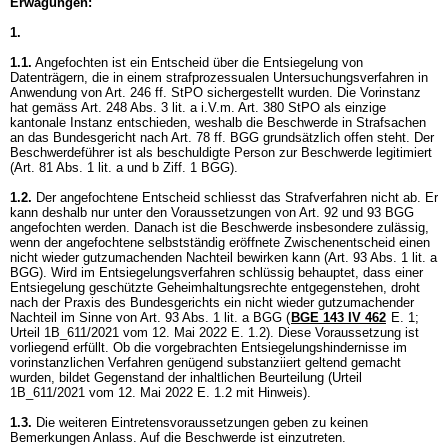
Erwägungen:
1.
1.1.
Angefochten ist ein Entscheid über die Entsiegelung von
Datenträgern, die in einem strafprozessualen Untersuchungsverfahren in
Anwendung von
Art. 246 ff. StPO
sichergestellt wurden. Die Vorinstanz
hat gemäss Art. 248 Abs. 3 lit. a i.V.m.
Art. 380 StPO
als einzige
kantonale Instanz entschieden, weshalb die Beschwerde in Strafsachen
an das Bundesgericht nach
Art. 78 ff. BGG
grundsätzlich offen steht. Der
Beschwerdeführer ist als beschuldigte Person zur Beschwerde legitimiert
(Art. 81 Abs. 1 lit. a und b Ziff. 1 BGG).
1.2.
Der angefochtene Entscheid schliesst das Strafverfahren nicht ab. Er
kann deshalb nur unter den Voraussetzungen von
Art. 92 und 93 BGG
angefochten werden. Danach ist die Beschwerde insbesondere zulässig,
wenn der angefochtene selbstständig eröffnete Zwischenentscheid einen
nicht wieder gutzumachenden Nachteil bewirken kann (
Art. 93 Abs. 1 lit. a
BGG
). Wird im Entsiegelungsverfahren schlüssig behauptet, dass einer
Entsiegelung geschützte Geheimhaltungsrechte entgegenstehen, droht
nach der Praxis des Bundesgerichts ein nicht wieder gutzumachender
Nachteil im Sinne von
Art. 93 Abs. 1 lit. a BGG
(
BGE 143 IV 462
E. 1;
Urteil 1B_611/2021 vom 12. Mai 2022 E. 1.2). Diese Voraussetzung ist
vorliegend erfüllt. Ob die vorgebrachten Entsiegelungshindernisse im
vorinstanzlichen Verfahren genügend substanziiert geltend gemacht
wurden, bildet Gegenstand der inhaltlichen Beurteilung (Urteil
1B_611/2021 vom 12. Mai 2022 E. 1.2 mit Hinweis).
1.3.
Die weiteren Eintretensvoraussetzungen geben zu keinen
Bemerkungen Anlass. Auf die Beschwerde ist einzutreten.