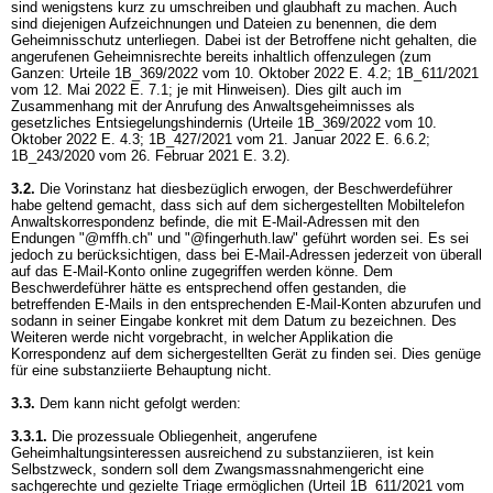
sind wenigstens kurz zu umschreiben und glaubhaft zu machen. Auch
sind diejenigen Aufzeichnungen und Dateien zu benennen, die dem
Geheimnisschutz unterliegen. Dabei ist der Betroffene nicht gehalten, die
angerufenen Geheimnisrechte bereits inhaltlich offenzulegen (zum
Ganzen: Urteile 1B_369/2022 vom 10. Oktober 2022 E. 4.2; 1B_611/2021
vom 12. Mai 2022 E. 7.1; je mit Hinweisen). Dies gilt auch im
Zusammenhang mit der Anrufung des Anwaltsgeheimnisses als
gesetzliches Entsiegelungshindernis (Urteile 1B_369/2022 vom 10.
Oktober 2022 E. 4.3; 1B_427/2021 vom 21. Januar 2022 E. 6.6.2;
1B_243/2020 vom 26. Februar 2021 E. 3.2).
3.2.
Die Vorinstanz hat diesbezüglich erwogen, der Beschwerdeführer
habe geltend gemacht, dass sich auf dem sichergestellten Mobiltelefon
Anwaltskorrespondenz befinde, die mit E-Mail-Adressen mit den
Endungen "@mffh.ch" und "@fingerhuth.law" geführt worden sei. Es sei
jedoch zu berücksichtigen, dass bei E-Mail-Adressen jederzeit von überall
auf das E-Mail-Konto online zugegriffen werden könne. Dem
Beschwerdeführer hätte es entsprechend offen gestanden, die
betreffenden E-Mails in den entsprechenden E-Mail-Konten abzurufen und
sodann in seiner Eingabe konkret mit dem Datum zu bezeichnen. Des
Weiteren werde nicht vorgebracht, in welcher Applikation die
Korrespondenz auf dem sichergestellten Gerät zu finden sei. Dies genüge
für eine substanziierte Behauptung nicht.
3.3.
Dem kann nicht gefolgt werden:
3.3.1.
Die prozessuale Obliegenheit, angerufene
Geheimhaltungsinteressen ausreichend zu substanziieren, ist kein
Selbstzweck, sondern soll dem Zwangsmassnahmengericht eine
sachgerechte und gezielte Triage ermöglichen (Urteil 1B_611/2021 vom