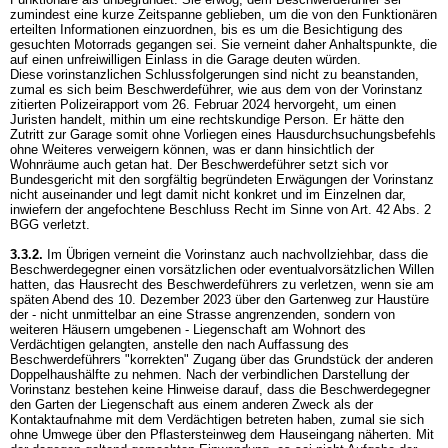
zumindest eine kurze Zeitspanne geblieben, um die von den Funktionären
erteilten Informationen einzuordnen, bis es um die Besichtigung des
gesuchten Motorrads gegangen sei. Sie verneint daher Anhaltspunkte, die
auf einen unfreiwilligen Einlass in die Garage deuten würden.
Diese vorinstanzlichen Schlussfolgerungen sind nicht zu beanstanden,
zumal es sich beim Beschwerdeführer, wie aus dem von der Vorinstanz
zitierten Polizeirapport vom 26. Februar 2024 hervorgeht, um einen
Juristen handelt, mithin um eine rechtskundige Person. Er hätte den
Zutritt zur Garage somit ohne Vorliegen eines Hausdurchsuchungsbefehls
ohne Weiteres verweigern können, was er dann hinsichtlich der
Wohnräume auch getan hat. Der Beschwerdeführer setzt sich vor
Bundesgericht mit den sorgfältig begründeten Erwägungen der Vorinstanz
nicht auseinander und legt damit nicht konkret und im Einzelnen dar,
inwiefern der angefochtene Beschluss Recht im Sinne von
Art. 42 Abs. 2
BGG
verletzt.
3.3.2.
Im Übrigen verneint die Vorinstanz auch nachvollziehbar, dass die
Beschwerdegegner einen vorsätzlichen oder eventualvorsätzlichen Willen
hatten, das Hausrecht des Beschwerdeführers zu verletzen, wenn sie am
späten Abend des 10. Dezember 2023 über den Gartenweg zur Haustüre
der - nicht unmittelbar an eine Strasse angrenzenden, sondern von
weiteren Häusern umgebenen - Liegenschaft am Wohnort des
Verdächtigen gelangten, anstelle den nach Auffassung des
Beschwerdeführers "korrekten" Zugang über das Grundstück der anderen
Doppelhaushälfte zu nehmen. Nach der verbindlichen Darstellung der
Vorinstanz bestehen keine Hinweise darauf, dass die Beschwerdegegner
den Garten der Liegenschaft aus einem anderen Zweck als der
Kontaktaufnahme mit dem Verdächtigen betreten haben, zumal sie sich
ohne Umwege über den Pflastersteinweg dem Hauseingang näherten. Mit