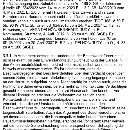
Berücksichtigung des Schutzbereichs von
Art. 186 StGB
zu definieren
(Urteile 6B_584/2022 vom 14. August 2023 E. 1.3.2; 6B_1409/2019 vom
4. März 2021 E. 1.6.3; je mit Hinweisen). Das Einverständnis zum
Betreten eines Raumes braucht nicht ausdrücklich erklärt zu werden,
sondern kann sich auch aus den Umständen ergeben (
BGE 108 IV 39
E.
5b;
90 IV 74
E. 2b; Urteil 6B_924/2016 vom 24. März 2017 E. 7.2 mit
Hinweisen; vgl. VERA DELNON/BERNHARD RÜDY, in: Basler
Kommentar, Strafrecht, 4. Aufl. 2019, N. 28 zu
Art. 186 StGB
). Es
schliesst eine Verletzung des Hausrechts von vornherein aus (Urteil
6P.13/2007 vom 20. April 2007 E. 5.2; vgl. DELNON/RÜDY, a.a.O., N. 38
zu
Art. 186 StGB
).
3.3.1.
In Anbetracht dessen ist - anders als der Beschwerdeführer meint -
nicht relevant, ob sein Einverständnis zur Durchsuchung der Garage in
den Akten ausdrücklich vermerkt ist oder nicht, selbst wenn ein solcher
Hinweis wünschenswert wäre. Es ist unbestritten, dass die
Beschwerdegegner den Beschwerdeführer über den Verdacht gegenüber
seinem Sohn, eine schwere Verkehrsregelverletzung begangen zu haben,
an der Haustüre aufgeklärt haben. Nicht streitig ist sodann auch, dass die
Funktionäre dabei erwähnten, bereits mehrfach Kontakt zum Verdächtigen
gesucht zu haben, diesen aber nicht zu Hause antreffen konnten. Vor
diesem Hintergrund erachtet die Vorinstanz die zeitlich späte
Kontaktaufnahme an einem Sonntagabend als nachvollziehbar und
verneint, dass dieser Umstand dazu hätte dienen sollen, den
Beschwerdeführer zu überrumpeln, um unrechtmässigen Einlass in seine
Liegenschaft zu erhalten. Auch das Argument des Beschwerdeführers, er
sei davon ausgegangen, die Kantonspolizei habe bereits über einen
Hausdurchsuchungsbefehl verfügt, erachtet die Vorinstanz unter Verweis
auf die fehlende Geltendmachung einer entsprechenden Behauptung der
Funktionäre als unbegründet. Sie erwog, dem Beschwerdeführer sei