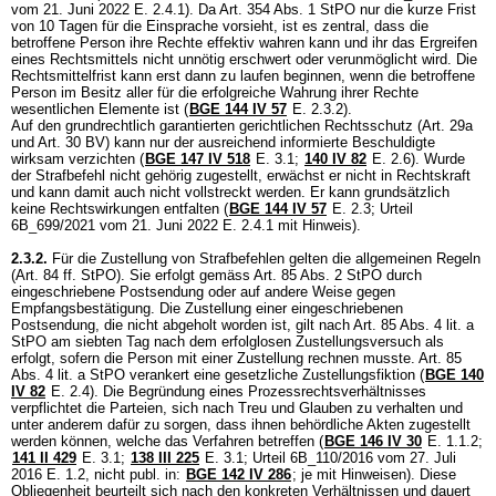
vom 21. Juni 2022 E. 2.4.1). Da
Art. 354 Abs. 1 StPO
nur die kurze Frist
von 10 Tagen für die Einsprache vorsieht, ist es zentral, dass die
betroffene Person ihre Rechte effektiv wahren kann und ihr das Ergreifen
eines Rechtsmittels nicht unnötig erschwert oder verunmöglicht wird. Die
Rechtsmittelfrist kann erst dann zu laufen beginnen, wenn die betroffene
Person im Besitz aller für die erfolgreiche Wahrung ihrer Rechte
wesentlichen Elemente ist (
BGE 144 IV 57
E. 2.3.2).
Auf den grundrechtlich garantierten gerichtlichen Rechtsschutz (
Art. 29a
und
Art. 30 BV
) kann nur der ausreichend informierte Beschuldigte
wirksam verzichten (
BGE 147 IV 518
E. 3.1;
140 IV 82
E. 2.6). Wurde
der Strafbefehl nicht gehörig zugestellt, erwächst er nicht in Rechtskraft
und kann damit auch nicht vollstreckt werden. Er kann grundsätzlich
keine Rechtswirkungen entfalten (
BGE 144 IV 57
E. 2.3; Urteil
6B_699/2021 vom 21. Juni 2022 E. 2.4.1 mit Hinweis).
2.3.2.
Für die Zustellung von Strafbefehlen gelten die allgemeinen Regeln
(
Art. 84 ff. StPO
). Sie erfolgt gemäss
Art. 85 Abs. 2 StPO
durch
eingeschriebene Postsendung oder auf andere Weise gegen
Empfangsbestätigung. Die Zustellung einer eingeschriebenen
Postsendung, die nicht abgeholt worden ist, gilt nach
Art. 85 Abs. 4 lit. a
StPO
am siebten Tag nach dem erfolglosen Zustellungsversuch als
erfolgt, sofern die Person mit einer Zustellung rechnen musste.
Art. 85
Abs. 4 lit. a StPO
verankert eine gesetzliche Zustellungsfiktion (
BGE 140
IV 82
E. 2.4). Die Begründung eines Prozessrechtsverhältnisses
verpflichtet die Parteien, sich nach Treu und Glauben zu verhalten und
unter anderem dafür zu sorgen, dass ihnen behördliche Akten zugestellt
werden können, welche das Verfahren betreffen (
BGE 146 IV 30
E. 1.1.2;
141 II 429
E. 3.1;
138 III 225
E. 3.1; Urteil 6B_110/2016 vom 27. Juli
2016 E. 1.2, nicht publ. in:
BGE 142 IV 286
; je mit Hinweisen). Diese
Obliegenheit beurteilt sich nach den konkreten Verhältnissen und dauert