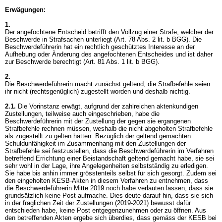
Erwägungen:
1.
Der angefochtene Entscheid betrifft den Vollzug einer Strafe, welcher der
Beschwerde in Strafsachen unterliegt (
Art. 78 Abs. 2 lit. b BGG
). Die
Beschwerdeführerin hat ein rechtlich geschütztes Interesse an der
Aufhebung oder Änderung des angefochtenen Entscheides und ist daher
zur Beschwerde berechtigt (
Art. 81 Abs. 1 lit. b BGG
).
2.
Die Beschwerdeführerin macht zunächst geltend, die Strafbefehle seien
ihr nicht (rechtsgenüglich) zugestellt worden und deshalb nichtig.
2.1.
Die Vorinstanz erwägt, aufgrund der zahlreichen aktenkundigen
Zustellungen, teilweise auch eingeschrieben, habe die
Beschwerdeführerin mit der Zustellung der gegen sie ergangenen
Strafbefehle rechnen müssen, weshalb die nicht abgeholten Strafbefehle
als zugestellt zu gelten hätten. Bezüglich der geltend gemachten
Schuldunfähigkeit im Zusammenhang mit den Zustellungen der
Strafbefehle sei festzustellen, dass die Beschwerdeführerin im Verfahren
betreffend Errichtung einer Beistandschaft geltend gemacht habe, sie sei
sehr wohl in der Lage, ihre Angelegenheiten selbstständig zu erledigen.
Sie habe bis anhin immer grösstenteils selbst für sich gesorgt. Zudem sei
den eingeholten KESB-Akten in diesem Verfahren zu entnehmen, dass
die Beschwerdeführerin Mitte 2019 noch habe verlauten lassen, dass sie
grundsätzlich keine Post aufmache. Dies deute darauf hin, dass sie sich
in der fraglichen Zeit der Zustellungen (2019-2021) bewusst dafür
entschieden habe, keine Post entgegenzunehmen oder zu öffnen. Aus
den betreffenden Akten ergebe sich überdies, dass gemäss der KESB bei