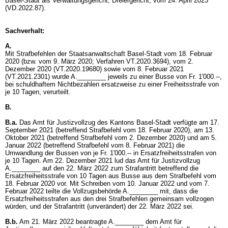
Basel-Stadt als Verwaltungsgericht, Dreiergericht, vom 24. April 2023
(VD.2022.87).
Sachverhalt:
A.
Mit Strafbefehlen der Staatsanwaltschaft Basel-Stadt vom 18. Februar
2020 (bzw. vom 9. März 2020; Verfahren VT.2020.3694), vom 2.
Dezember 2020 (VT.2020.19680) sowie vom 8. Februar 2021
(VT.2021.2301) wurde A.________ jeweils zu einer Busse von Fr. 1'000.--,
bei schuldhaftem Nichtbezahlen ersatzweise zu einer Freiheitsstrafe von
je 10 Tagen, verurteilt.
B.
B.a.
Das Amt für Justizvollzug des Kantons Basel-Stadt verfügte am 17.
September 2021 (betreffend Strafbefehl vom 18. Februar 2020), am 13.
Oktober 2021 (betreffend Strafbefehl vom 2. Dezember 2020) und am 5.
Januar 2022 (betreffend Strafbefehl vom 8. Februar 2021) die
Umwandlung der Bussen von je Fr. 1'000.-- in Ersatzfreiheitsstrafen von
je 10 Tagen. Am 22. Dezember 2021 lud das Amt für Justizvollzug
A.________ auf den 22. März 2022 zum Strafantritt betreffend die
Ersatzfreiheitsstrafe von 10 Tagen aus Busse aus dem Strafbefehl vom
18. Februar 2020 vor. Mit Schreiben vom 10. Januar 2022 und vom 7.
Februar 2022 teilte die Vollzugsbehörde A.________ mit, dass die
Ersatzfreiheitsstrafen aus den drei Strafbefehlen gemeinsam vollzogen
würden, und der Strafantritt (unverändert) der 22. März 2022 sei.
B.b.
Am 21. März 2022 beantragte A.________ dem Amt für