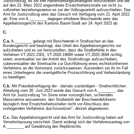
Justizvollzug, es sei ihre Hafterstehungsunfähigkeit festzustellen und die
auf den 22. März 2022 angeordnete Ersatzfreiheitsstrafe sei nicht zu
vollziehen beziehungsweise es sei der Vollzugsantritt aufzuschieben. Das
Amt für Justizvollzug wies das Gesuch mit Verfügung vom 21. April 2022
ab. Eine von A.________ dagegen erhobene Beschwerde wies das
Appellationsgericht des Kantons Basel-Stadt am 24. April 2023 ab.
C.
C.a.
A.________ gelangt mit Beschwerde in Strafsachen an das
Bundesgericht und beantragt, das Urteil des Appellationsgerichts sei
aufzuheben und es sei festzustellen, dass die Strafbefehle in den
Verfahren VT.2021.2301, VT.2020.19680 sowie VT.2020.3694 nichtig
seien; eventualiter sei der Antritt des Strafvollzugs aufzuschieben,
subeventualiter die Streitsache zur Durchführung eines rechtskonformen
Verfahrens an die Vorinstanz zurückzuweisen. Ausserdem sei ihr im Fall
eines Unterliegens die unentgeltliche Prozessführung und Verbeiständung
zu bewilligen.
C.b.
Mit Präsidialverfügung der - damals zuständigen - Strafrechtlichen
Abteilung vom 30. Juni 2023 wurde das Gesuch von A.________, das
Amt für Justizvollzug "im Sinne einer vorsorglichen, sichernden
Massnahme anzuweisen, den Strafantritt der Beschwerdeführerin
bezüglich ihrer Ersatzfreiheitsstrafen nicht vor Abschluss des
vorliegenden Verfahrens durchzusetzen", derzeit abgewiesen.
C.c.
Das Appellationsgericht und das Amt für Justizvollzug haben auf
Vernehmlassung verzichtet. Damit erübrigt sich der Verfahrensantrag von
A.________ auf Gewährung des Replikrechts.