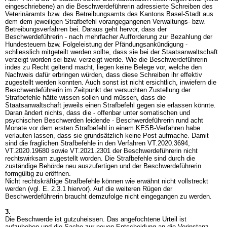
eingeschriebene) an die Beschwerdeführerin adressierte Schreiben des
Veterinäramts bzw. des Betreibungsamts des Kantons Basel-Stadt aus
dem dem jeweiligen Strafbefehl vorangegangenen Verwaltungs- bzw.
Betreibungsverfahren bei. Daraus geht hervor, dass der
Beschwerdeführerin - nach mehrfacher Aufforderung zur Bezahlung der
Hundesteuern bzw. Folgeleistung der Pfändungsankündigung -
schliesslich mitgeteilt werden sollte, dass sie bei der Staatsanwaltschaft
verzeigt worden sei bzw. verzeigt werde. Wie die Beschwerdeführerin
indes zu Recht geltend macht, liegen keine Belege vor, welche den
Nachweis dafür erbringen würden, dass diese Schreiben ihr effektiv
zugestellt werden konnten. Auch sonst ist nicht ersichtlich, inwiefern die
Beschwerdeführerin im Zeitpunkt der versuchten Zustellung der
Strafbefehle hätte wissen sollen und müssen, dass die
Staatsanwaltschaft jeweils einen Strafbefehl gegen sie erlassen könnte.
Daran ändert nichts, dass die - offenbar unter somatischen und
psychischen Beschwerden leidende - Beschwerdeführerin rund acht
Monate vor dem ersten Strafbefehl in einem KESB-Verfahren habe
verlauten lassen, dass sie grundsätzlich keine Post aufmache. Damit
sind die fraglichen Strafbefehle in den Verfahren VT.2020.3694,
VT.2020.19680 sowie VT.2021.2301 der Beschwerdeführerin nicht
rechtswirksam zugestellt worden. Die Strafbefehle sind durch die
zuständige Behörde neu auszufertigen und der Beschwerdeführerin
formgültig zu eröffnen.
Nicht rechtskräftige Strafbefehle können wie erwähnt nicht vollstreckt
werden (vgl. E. 2.3.1 hiervor). Auf die weiteren Rügen der
Beschwerdeführerin braucht demzufolge nicht eingegangen zu werden.
3.
Die Beschwerde ist gutzuheissen. Das angefochtene Urteil ist
aufzuheben und die Sache zur neuen Entscheidung an die Vorinstanz