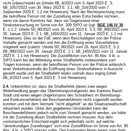
nicht unbeschränkt an (Urteile 6B_4/2023 vom 5. April 2023 E. 3;
6B_1057/2022 vom 30. März 2023 E. 1.1; 6B_324/2020 vom 7.
September 2020 E. 1.2 mit Hinweisen). Nach der Rechtsprechung muss
die betroffene Person mit der Zustellung eines Entscheides rechnen,
wenn sie davon Kenntnis hat, dass sie Gegenstand einer
Strafuntersuchung im Sinne von
Art. 309 StPO
ist (vgl.
BGE 146 IV 30
E. 1.1.2; Urteile 5D_90/2022 vom 26. April 2023 E. 5.3; 6B_880/2022 vom
30. Januar 2023 E. 2.1; 6B_1455/2021 vom 11. Januar 2023 E. 1.1 mit
Hinweisen). Dies ist der Fall, wenn dem Beschuldigten von der Polizei
Vorhalte gemacht werden und ihm die Eröffnung eines Vorverfahrens
mitgeteilt wird (zuletzt: Urteile 5D_90/2022 vom 26. April 2023 E. 5.3;
6B_880/2022 vom 30. Januar 2023 E. 2.1; 6B_1455/2021 vom 11. Januar
2023 E. 1.1 mit Hinweisen). Die Zustellfiktion von
Art. 85 Abs. 4 lit. a
StPO
kann bei der Mitteilung eines Strafbefehls insbesondere zum
Tragen kommen, wenn der betroffenen Person von der Polizei anlässlich
einer Verkehrskontrolle die Eröffnung eines Strafverfahrens in Aussicht
gestellt wurde und der Strafbefehl relativ zeitnah dazu erging (Urteil
6B_4/2023 vom 5. April 2023 E. 3 mit Hinweisen).
2.4.
Unbestritten ist, dass die Strafbefehle (deren zwei wegen
Widerhandlung gegen das Übertretungsstrafgesetz des Kantons Basel-
Stadt und einen wegen Ungehorsams des Schuldners im Betreibungs-
und Konkursverfahren) der Beschwerdeführerin nicht zugestellt worden
konnten und mit dem Vermerk "nicht abgeholt" an die Staatsanwaltschaft
retourniert wurden. Unter den gegebenen Umständen kann der
Beschwerdeführerin jedoch nicht zum Vorwurf gemacht werden, sie hätte
mit der Zustellung dieser Strafbefehle rechnen müssen: Aus dem
vorinstanzlichen Entscheid ergibt sich jedenfalls nicht, auf welche
"aktenkundigen Zustellungen" sich eine Zustellfiktion im Sinne von
Art. 85
Abs. 4 lit. a StPO
stützen sollte. Den kantonalen Akten liegen zwar (teils