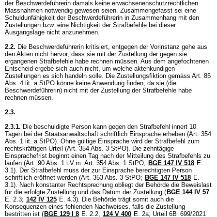
der Beschwerdeführerin damals keine erwachsenenschutzrechtlichen
Massnahmen notwendig gewesen seien. Zusammengefasst sei eine
Schuldunfähigkeit der Beschwerdeführerin in Zusammenhang mit den
Zustellungen bzw. eine Nichtigkeit der Strafbefehle bei dieser
Ausgangslage nicht anzunehmen.
2.2.
Die Beschwerdeführerin kritisiert, entgegen der Vorinstanz gehe aus
den Akten nicht hervor, dass sie mit der Zustellung der gegen sie
ergangenen Strafbefehle habe rechnen müssen. Aus dem angefochtenen
Entscheid ergebe sich auch nicht, um welche aktenkundigen
Zustellungen es sich handeln solle. Die Zustellungsfiktion gemäss
Art. 85
Abs. 4 lit. a StPO
könne keine Anwendung finden, da sie (die
Beschwerdeführerin) nicht mit der Zustellung der Strafbefehle habe
rechnen müssen.
2.3.
2.3.1.
Die beschuldigte Person kann gegen den Strafbefehl innert 10
Tagen bei der Staatsanwaltschaft schriftlich Einsprache erheben (
Art. 354
Abs. 1 lit. a StPO
). Ohne gültige Einsprache wird der Strafbefehl zum
rechtskräftigen Urteil (
Art. 354 Abs. 3 StPO
). Die zehntägige
Einsprachefrist beginnt einen Tag nach der Mitteilung des Strafbefehls zu
laufen (Art. 90 Abs. 1 i.V.m.
Art. 354 Abs. 1 StPO
;
BGE 147 IV 518
E.
3.1). Der Strafbefehl muss der zur Einsprache berechtigten Person
schriftlich eröffnet werden (
Art. 353 Abs. 3 StPO
;
BGE 147 IV 518
E.
3.1). Nach konstanter Rechtsprechung obliegt der Behörde die Beweislast
für die erfolgte Zustellung und das Datum der Zustellung (
BGE 144 IV 57
E. 2.3;
142 IV 125
E. 4.3). Die Behörde trägt somit auch die
Konsequenzen eines fehlenden Nachweises, falls die Zustellung
bestritten ist (
BGE 129 I 8
E. 2.2;
124 V 400
E. 2a; Urteil 6B_699/2021