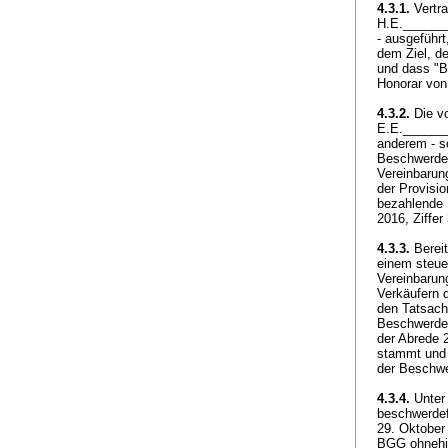
4.3.1.
Vertra
H.E._______
- ausgeführ
dem Ziel, d
und dass "B
Honorar vo
4.3.2.
Die vo
E.E._______
anderem - s
Beschwerdef
Vereinbarung
der Provisio
bezahlende 
2016, Ziffer
4.3.3.
Bereit
einem steue
Vereinbarun
Verkäufern d
den Tatsache
Beschwerdef
der Abrede 
stammt und 
der Beschwe
4.3.4.
Unter 
beschwerdef
29. Oktober
BGG
ohnehi