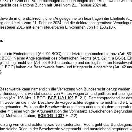
2023). Die von den Steuerpflichtigen dagegen eingereichte Beschwerde wies 
gericht des Kantons Zürich mit Urteil vom 21. Februar 2024 ab.
chwerde in öffentlich-rechtlichen Angelegenheiten beantragen die Eheleute A
ng des Urteils vom 21. Februar 2024 und die deklarationsgemässe Veranlagung
dessteuer 2016 mit einem steuerbaren Einkommen von Fr. 153'210.-.
n:
 ist ein Endentscheid (
Art. 90 BGG
) einer letzten kantonalen Instanz (
Art. 86 
 2 BGG
) in einer Angelegenheit des öffentlichen Rechts (
Art. 82 lit. a BGG
). Ei
und liegt nicht vor (
Art. 83 BGG
e contrario) und die legitimierten Beschwerd
s. 1 BGG
) haben die Beschwerde form- und fristgerecht eingereicht (
Art. 42 u
).
 Beschwerde kann namentlich die Verletzung von Bundesrecht gerügt werden 
s Bundesgericht wendet dieses von Amtes wegen an und prüft es mit uneinge
ition (
Art. 106 Abs. 1 BGG
;
BGE 149 I 109
E. 2.1). Dementsprechend ist da
ht weder an die in der Beschwerde vorgebrachten Argumente noch an die Er
anz gebunden. Es kann die Beschwerde aus einem anderen als dem angerufe
oder mit einer von der Argumentation der Vorinstanz abweichenden Begründu
og. Motivsubstitution;
BGE 149 II 337
E. 2.2).
letzung von Grundrechten sowie von kantonalem Recht geht das Bundesgeric
 eine solche Rüge in der Beschwerde vorgebracht und ausreichend begründet w