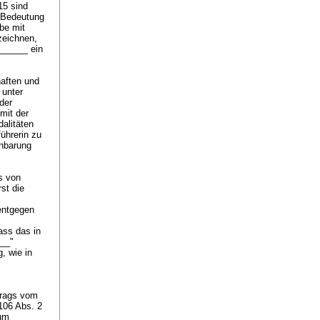
15 sind
n Bedeutung
be mit
zeichnen,
______ ein
aften und
 unter
der
mit der
dalitäten
ührerin zu
inbarung
s von
st die
 entgegen
ass das in
___"
, wie in
trags vom
 106 Abs. 2
zum