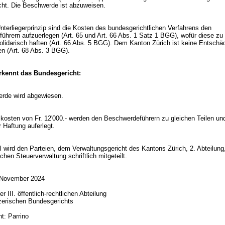
echt. Die Beschwerde ist abzuweisen.
terliegerprinzip sind die Kosten des bundesgerichtlichen Verfahrens den
ührern aufzuerlegen (
Art. 65 und
Art. 66 Abs. 1 Satz 1 BGG
), wofür diese zu
olidarisch haften (
Art. 66 Abs. 5 BGG
). Dem Kanton Zürich ist keine Entschä
n (
Art. 68 Abs. 3 BGG
).
kennt das Bundesgericht:
erde wird abgewiesen.
skosten von Fr. 12'000.- werden den Beschwerdeführern zu gleichen Teilen un
r Haftung auferlegt.
l wird den Parteien, dem Verwaltungsgericht des Kantons Zürich, 2. Abteilung
hen Steuerverwaltung schriftlich mitgeteilt.
. November 2024
 III. öffentlich-rechtlichen Abteilung
zerischen Bundesgerichts
nt: Parrino