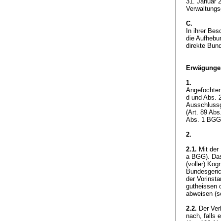
31. Januar 
Verwaltungs
C.
In ihrer Bes
die Aufhebu
direkte Bun
Erwägunge
1.
Angefochten
d und Abs.
Ausschlussgr
(
Art. 89 Ab
Abs. 1 BGG
2.
2.1.
Mit der
a BGG
). Da
(voller) Kogn
Bundesgeric
der Vorinst
gutheissen 
abweisen (s
2.2.
Der Ver
nach, falls