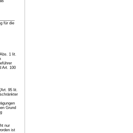
das
.________
 für die
Abs. 1 lit.
n
eführer
nd
Art. 100
(
Art. 95 lit.
schränkter
s
wägungen
nen Grund
ng
ht nur
orden ist