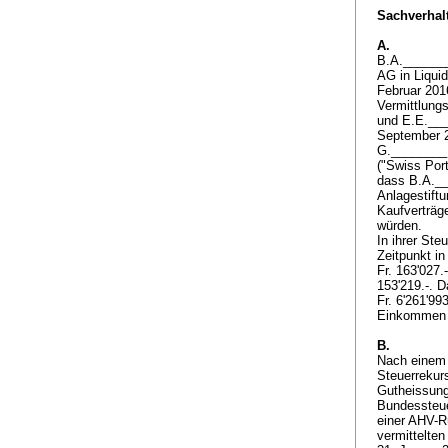
Sachverhalt
A.
B.A._______
AG in Liquid
Februar 201
Vermittlung
und E.E.___
September 20
G.________ 
("Swiss Port
dass B.A.__
Anlagestift
Kaufverträg
würden.
In ihrer St
Zeitpunkt i
Fr. 163'027
153'219.-. 
Fr. 6'261'99
Einkommen v
B.
Nach einem 
Steuerrekurs
Gutheissung
Bundessteuer
einer AHV-R
vermittelte