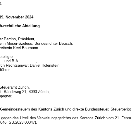
4
 19. November 2024
ich-rechtliche Abteilung
er Parrino, Präsident,
erin Moser-Szeless, Bundesrichter Beusch,
reiberin Keel Baumann.
teiligte
__ und B.A.________,
urch Rechtsanwalt Daniel Holenstein,
führer,
Steueramt Zürich,
t, Bändliweg 21, 8090 Zürich,
gegner.
d
 Gemeindesteuern des Kantons Zürich und direkte Bundessteuer, Steuerperi
gegen das Urteil des Verwaltungsgerichts des Kantons Zürich vom 21. Febru
0046, SB.2023.00047).