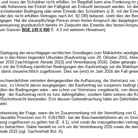
n und muss der Schuldner nicht erfüllen. Im Regelfall kann eine Forderung im 
alb frühestens bei Eintritt der Fälligkeit als Einkunft besteuert werden. Ist di
ufschiebenden Bedingung oder einer Einrede des Schuldners (z.B. mit der Einr
der des nicht erfüllten Vertrages nach
Art. 82 OR
) belastet, steht dies der B
tgegen. Hat die steuerpflichtige Person einen festen Anspruch der dargelegten
Besteuerung grundsätzlich bereits im Zeitpunkt des Erwerbs des festen Anspru
zum Ganzen
BGE 149 II 400
E. 4.3 mit weiteren Hinweisen).
Darlegung der einschlägigen rechtlichen Grundlagen zum Mäklerlohn würdigte
die in den Akten liegenden Urkunden (Kaufvertrag vom 29. Oktober 2015, Abr
er 2015 [nachfolgend: Abrede 2015] und Vereinbarung 2016). Dabei gelangte
t mit der Erfüllung sämtlicher Bedingungen des Kaufvertrags sei die Mäklerpr
 damit steuerrechtlich zugeflossen. Dies sei (erst) im Jahr 2016 der Fall ge
schwerdeführer vertreten demgegenüber die Auffassung, die Vorinstanz sei,
stanz, zu Unrecht davon ausgegangen, der Kaufvertrag sei suspensiv bedingt
üllen der Bedingungen wäre - wie schon vor Vorinstanz vorgebracht, von diese
igt - der Kaufvertrag nicht ex tunc dahingefallen, sondern hätte seitens der K
n Rücktrittsrecht bestanden. Erst dessen Geltendmachung hätte ein Dahinfalle
wirkt.
ntwortung der Frage, wann die im Zusammenhang mit der Vermittlung von G
 bezahlte Provision von Fr. 6'261'993.- bei der Beschwerdeführerin als im Sin
ung zugeflossen zu gelten hat (E. 4.1), sind vorab die massgebenden vertrag
zu betrachten. Dabei handelt es sich um die Vereinbarung 2016 sowie die dar
rede 2015 (vgl. Sachverhalt Bst. A).