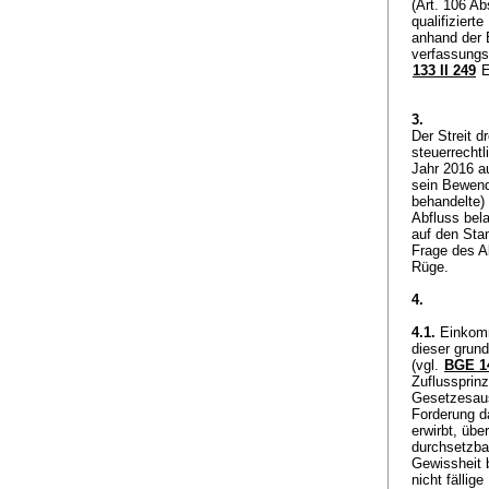
(
Art. 106 A
qualifiziert
anhand der 
verfassungs
133 II 249
E
3.
Der Streit 
steuerrechtl
Jahr 2016 au
sein Bewende
behandelte)
Abfluss bela
auf den Sta
Frage des A
Rüge.
4.
4.1.
Einkomme
dieser grun
(vgl.
BGE 14
Zuflussprinz
Gesetzesaus
Forderung d
erwirbt, übe
durchsetzbar
Gewissheit 
nicht fällig