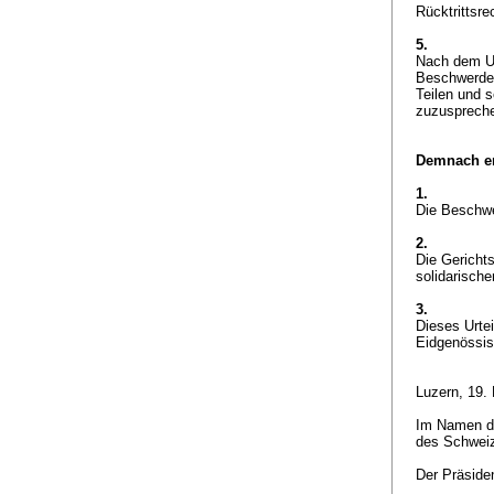
Rücktrittsr
5.
Nach dem Un
Beschwerdef
Teilen und s
zuzuspreche
Demnach er
1.
Die Beschw
2.
Die Gericht
solidarische
3.
Dieses Urtei
Eidgenössisc
Luzern, 19
Im Namen der
des Schwei
Der Präside