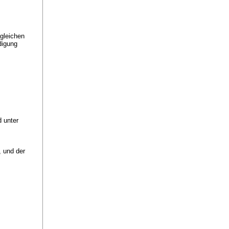
 gleichen
digung
d unter
, und der