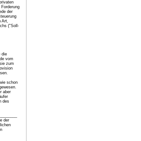
privaten
e Forderung
ede der
esteuerung
 Art,
chs ("Soll-
 die
ede vom
 sie zum
ovision
wesen.
 wie schon
 gewesen.
r aber
äufer
n des
.________
ne der
lichen
in