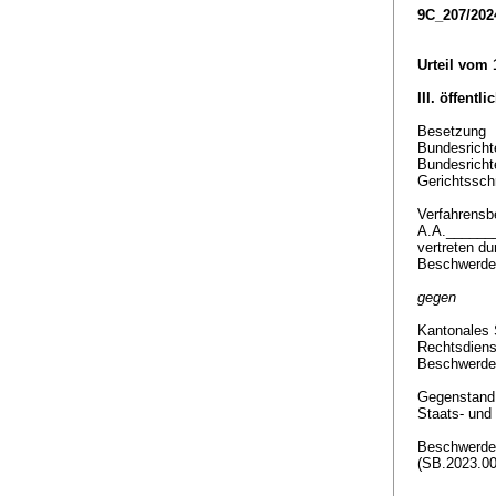
9C_207/202
Urteil vom
III. öffentl
Besetzung
Bundesricht
Bundesricht
Gerichtssch
Verfahrensbe
A.A.______
vertreten d
Beschwerde
gegen
Kantonales 
Rechtsdiens
Beschwerde
Gegenstan
Staats- und
Beschwerde 
(SB.2023.0