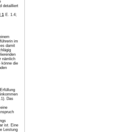
e
detailliert
I 1
E. 1.4;
 einem
führerin im
 es damit
chlägig
lierenden
r nämlich
5 könne die
nden
Erfüllung
 Einkommen
.1). Das
 eine
Anspruch
angs
r ist. Eine
ie Leistung