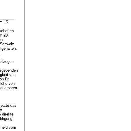
________
Am 15.
schaften
m 20.
on
 Schweiz
tgehalten,
_
ollzogen
ssgebenden
gkeit von
on Fr.
 Höhe von
steuerbaren
setzte das
er
 direkte
chtigung
__
scheid vom