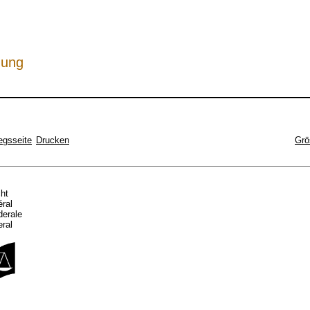
hung
egsseite
Drucken
Grö
cht
éral
ederale
eral