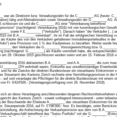
:
_ war als Direktorin bzw. Verwaltungsrätin für die C.________ AG (heute: C.
ation) tätig und Alleinaktionärin sowie Verwaltungsrätin der D.________ AG. 
6 schlossen sie und die C.________ AG eine "Vereinbarung betreffend
sprovision" (nachfolgend: Vereinbarung 2016) mit vier luxemburgischen Gesell
_____ sowie F.E.________ ("Verkäufer"). Danach haben "die Verkäufer [...] a
15 mit B.A.________ vereinbart", ihr im Fall der erfolgreichen Vermittlung v
als Käufer des von den Verkäufern gehaltenen Immobilienportefeuilles in der
folio") eine Provision von 1 % des Kaufpreises zu bezahlen. Weiter wurde fes
______ den Verkäufern die G.________ Vorsorgeeinrichtung bzw. G._______
ung (nachfolgend: G.________) als Käufer vermittelt habe, die entsprechenden
e am 29. Oktober 2015 geschlossen worden seien und am 15. Februar 2016 v
euererklärung 2016 deklarierten B.A.________ und A.A.________, die zum ma
n U.________/ZH wohnhaft waren, Einkünfte aus unselbstständiger Erwerbstäti
.- und für die Zwecke der direkten Bundessteuer ein steuerbares Einkommen v
Das Steueramt des Kantons Zürich rechnete eine Vermittlungsprovision in der
3.- auf und veranlagte die Pflichtigen für die direkte Bundessteuer mit einem 
on Fr. 6'424'500.- (Veranlagungsverfügung vom 26. November 2018).
sich an diese Veranlagung anschliessenden längeren Rechtsmittelverfahren 
gericht des Kantons Zürich - soweit vorliegend interessierend - unter teilweis
 der Beschwerde der Eheleute A.________ das steuerbare Einkommen für die
, Steuerperiode 2016, auf Fr. 5'798'300.- fest. Es bestätigte, unter Berücksi
ückstellung, die Aufrechnung der Verkaufsprovision aus dem von B.A.______
n Verkaufsgeschäft betreffend das "Swiss Portfolio" mit der G.________ (Ent