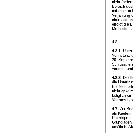
nicht forder
Bereich desh
mit einer a
Verjährung o
ebenfalls en
erfolgt die 
Methode"; 
4.2.
4.2.1.
Unter 
Vorinstanz 
20. Septemb
Schluss, ers
verdient und
4.2.2.
Die Be
die Unterin
Bei Nichterf
nicht gewürd
lediglich ei
Vertrags be
4.3.
Zur Bea
als Käuferin
Rechtsprech
Grundlagen 
erwähnte Ab