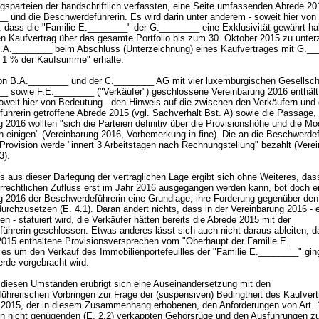
gsparteien der handschriftlich verfassten, eine Seite umfassenden Abrede 20
_ und die Beschwerdeführerin. Es wird darin unter anderem - soweit hier vo
t, dass die "Familie E.________" der G.________ eine Exklusivität gewährt ha
en Kaufvertrag über das gesamte Portfolio bis zum 30. Oktober 2015 zu unter
.A.________ beim Abschluss (Unterzeichnung) eines Kaufvertrages mit G.__
n 1 % der Kaufsumme" erhalte.
n B.A.________ und der C.________ AG mit vier luxemburgischen Gesellsch
_ sowie F.E.________ ("Verkäufer") geschlossene Vereinbarung 2016 enthält
oweit hier von Bedeutung - den Hinweis auf die zwischen den Verkäufern und 
ührerin getroffene Abrede 2015 (vgl. Sachverhalt Bst. A) sowie die Passage, 
 2016 wollten "sich die Parteien definitiv über die Provisionshöhe und die Mo
n einigen" (Vereinbarung 2016, Vorbemerkung in fine). Die an die Beschwerdef
Provision werde "innert 3 Arbeitstagen nach Rechnungstellung" bezahlt (Vere
 3).
s aus dieser Darlegung der vertraglichen Lage ergibt sich ohne Weiteres, das
rrechtlichen Zufluss erst im Jahr 2016 ausgegangen werden kann, bot doch er
g 2016 der Beschwerdeführerin eine Grundlage, ihre Forderung gegenüber den
urchzusetzen (E. 4.1). Daran ändert nichts, dass in der Vereinbarung 2016 -
n - statuiert wird, die Verkäufer hätten bereits die Abrede 2015 mit der
ührerin geschlossen. Etwas anderes lässt sich auch nicht daraus ableiten, d
2015 enthaltene Provisionsversprechen vom "Oberhaupt der Familie E._____
es um den Verkauf des Immobilienportefeuilles der "Familie E.________" ging
rde vorgebracht wird.
diesen Umständen erübrigt sich eine Auseinandersetzung mit den
ührerischen Vorbringen zur Frage der (suspensiven) Bedingtheit des Kaufver
 2015, der in diesem Zusammenhang erhobenen, den Anforderungen von
Art.
n nicht genügenden (E. 2.2) verkappten Gehörsrüge und den Ausführungen 