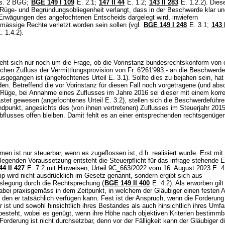
bs. 2 BGG
;
BGE 149 I 109
E. 2.1;
147 II 44
E. 1.2;
143 II 283
E. 1.2.2). Dies
e Rüge- und Begründungsobliegenheit verlangt, dass in der Beschwerde klar und 
Erwägungen des angefochtenen Entscheids dargelegt wird, inwiefern
mässige Rechte verletzt worden sein sollen (vgl.
BGE 149 I 248
E. 3.1
;
143 
. 1.4.2).
dreht sich nur noch um die Frage, ob die Vorinstanz bundesrechtskonform von
ichen Zufluss der Vermittlungsprovision von Fr. 6'261'993.- an die Beschwerde
sgegangen ist (angefochtenes Urteil E. 3.1). Sollte dies zu bejahen sein, hat
n. Betreffend die vor Vorinstanz für diesen Fall noch vorgetragene (und abs
 Rüge, bei Annahme eines Zuflusses im Jahre 2016 sei dieser mit einem korre
stet gewesen (angefochtenes Urteil E. 3.2), stellen sich die Beschwerdeführe
ndpunkt, angesichts des (von ihnen vertretenen) Zuflusses im Steuerjahr 201
bflusses offen bleiben. Damit fehlt es an einer entsprechenden rechtsgenüge
n ist nur steuerbar, wenn es zugeflossen ist, d.h. realisiert wurde. Erst mit 
dlegenden Voraussetzung entsteht die Steuerpflicht für das infrage stehende
4 II 427
E. 7.2 mit Hinweisen; Urteil 9C_663/2022 vom 16. August 2023 E. 4
ip wird nicht ausdrücklich im Gesetz genannt, sondern ergibt sich aus
legung durch die Rechtsprechung (
BGE 149 II 400
E. 4.2). Als erworben gilt
abei praxisgemäss in dem Zeitpunkt, in welchem der Gläubiger einen festen 
r den er tatsächlich verfügen kann. Fest ist der Anspruch, wenn die Forderung
 ist und sowohl hinsichtlich ihres Bestandes als auch hinsichtlich ihres Umf
besteht, wobei es genügt, wenn ihre Höhe nach objektiven Kriterien bestimmba
e Forderung ist nicht durchsetzbar, denn vor der Fälligkeit kann der Gläubiger d