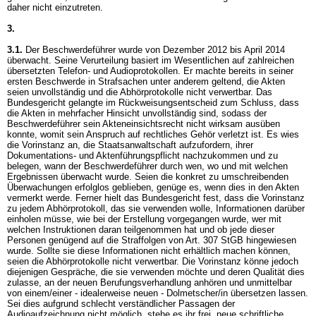
daher nicht einzutreten.
3.
3.1.
Der Beschwerdeführer wurde von Dezember 2012 bis April 2014
überwacht. Seine Verurteilung basiert im Wesentlichen auf zahlreichen
übersetzten Telefon- und Audioprotokollen. Er machte bereits in seiner
ersten Beschwerde in Strafsachen unter anderem geltend, die Akten
seien unvollständig und die Abhörprotokolle nicht verwertbar. Das
Bundesgericht gelangte im Rückweisungsentscheid zum Schluss, dass
die Akten in mehrfacher Hinsicht unvollständig sind, sodass der
Beschwerdeführer sein Akteneinsichtsrecht nicht wirksam ausüben
konnte, womit sein Anspruch auf rechtliches Gehör verletzt ist. Es wies
die Vorinstanz an, die Staatsanwaltschaft aufzufordern, ihrer
Dokumentations- und Aktenführungspflicht nachzukommen und zu
belegen, wann der Beschwerdeführer durch wen, wo und mit welchen
Ergebnissen überwacht wurde. Seien die konkret zu umschreibenden
Überwachungen erfolglos geblieben, genüge es, wenn dies in den Akten
vermerkt werde. Ferner hielt das Bundesgericht fest, dass die Vorinstanz
zu jedem Abhörprotokoll, das sie verwenden wolle, Informationen darüber
einholen müsse, wie bei der Erstellung vorgegangen wurde, wer mit
welchen Instruktionen daran teilgenommen hat und ob jede dieser
Personen genügend auf die Straffolgen von
Art. 307 StGB
hingewiesen
wurde. Sollte sie diese Informationen nicht erhältlich machen können,
seien die Abhörprotokolle nicht verwertbar. Die Vorinstanz könne jedoch
diejenigen Gespräche, die sie verwenden möchte und deren Qualität dies
zulasse, an der neuen Berufungsverhandlung anhören und unmittelbar
von einem/einer - idealerweise neuen - Dolmetscher/in übersetzen lassen.
Sei dies aufgrund schlecht verständlicher Passagen der
Audioaufzeichnung nicht möglich, stehe es ihr frei, neue schriftliche