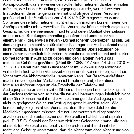
Abhörprotokoll, das sie verwenden wolle, Informationen darüber einholen
müssen, wie bei der Erstellung vorgegangen wurde, wer mit welchen
Instruktionen daran teilgenommen hat und ob jede dieser Personen
genügend auf die Straffolgen von
Art. 307 StGB
hingewiesen wurde.
Sollte sie diese Informationen nicht erhältlich machen können, seien die
Abhörprotokolle nicht verwertbar. Die Vorinstanz könne jedoch diejenigen
Gespräche, die sie verwenden möchte und deren Qualität dies zulasse,
an der neuen Berufungsverhandlung anhören und unmittelbar von
einem/einer - idealerweise neuen - Dolmetscher/in übersetzen lassen. Sei
dies aufgrund schlecht verständlicher Passagen der Audioaufzeichnung
nicht möglich, stehe es ihr frei, neue schriftliche Übersetzungen bei
einem/einer namentlich bekannten, hinreichend belehrten und instruierten
Dolmetscher/in in Auftrag zu geben und den Parteien hierzu das
rechtliche Gehör zu gewähren (Urteil 6B_1368/2017 vom 14. Juni 2018 E.
2.5.3 i.f.). Damit hielt das Bundesgericht im Rückweisungsentscheid
verbindlich fest, welche Voraussetzungen erfüllt sein müssen, damit die
Vorinstanz die Abhörprotokolle verwerten kann. Der Beschwerdeführer
macht im vorliegenden Verfahren nicht mehr geltend, dass diese
formellen Anforderungen an die Protokolle der Telefon- und
Audiogespräche an sich nicht erfüllt sind. Hingegen bringt er bezüglich
der Audiogespräche vor, er habe die neuen Übersetzungen inhaltlich nicht
überprüfen können, weil ihm die Aufzeichnungen der Audiogespräche
nicht in geeigneter Weise zur Verfügung gestellt worden seien. Wie
bereits aufgezeigt, wird die Vorinstanz dem Beschwerdeführer die
Möglichkeit gewähren müssen, die neu übersetzten Audiogespräche
anzuhören und die entsprechenden Protokolle inhaltlich zu überprüfen
(vgl. E. 3.5.5). Sobald der Beschwerdeführer Gelegenheit hatte, die neu
übersetzten Protokolle materiell zu überprüfen und ihm damit das
rechtliche Gehör gewährt wurde, darf die Vorinstanz ohne Verletzung von