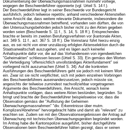
Dokumentierung der Überwachungsmassnahmen nunmehr vorliege,
wogegen der Beschwerdeführer opponierte (vgl. Urteil S. 14 f.).
Der Beschwerdeführer legt in seiner Beschwerde vor Bundesgericht
ausführlich, jedoch teilweise repetitiv, anhand verschiedener Aktenstellen
seine Ansicht dar, dass weitere relevante Dokumente, insbesondere die
Überwachungsmassnahmen betreffend, vorhanden sein dürften, die von
den Untersuchungsbehörden jedoch bisher nicht zu den Akten gegeben
worden seien (Beschwerde S. 11 f., S. 14, S. 18 ff.). Entsprechendes
brachte er bereits im zweiten Berufungsverfahren vor (kantonale Akten,
act. 349 S. 11 f., act. 367 S. 18 ff.). Die Vorinstanz führt hierzu einzig
aus, es sei nicht von einer unzulässig erfolgten Aktenselektion durch die
Staatsanwaltschaft auszugehen, und es lägen auch keinerlei
Anhaltspunkte dafür vor, die auf das Vorhandensein von irgendwelchen
"Geheimakten" schliessen liessen (Urteil S. 33). Ein gemäss den Worten
der Verteidigung "offensichtlich unvollständiges Aktenfundament" sei
vorliegend nicht auszumachen (Urteil S. 34). Auf die konkreten
Ausführungen des Beschwerdeführers geht sie jedoch mit keinem Wort
ein. Zwar ist sie nicht verpflichtet, sich mit jedem einzelnen Vorbringen
des Beschwerdeführers auseinanderzusetzen, jedoch müsste sie,
angesichts der teilweise zumindest nachvollziehbar vorgetragenen
Argumente des Beschwerdeführers, ihre Ansicht, wonach keine
Anhaltspunkte vorlägen, dass weitere Akten bestünden, begründen. So
bringt und brachte der Beschwerdeführer beispielsweise vor, dass die
Observation gemäss der "Auflistung der Geheimen
Überwachungsmassnahmen" "div. Erkenntnisse über mutm.
Komplizen/Abnehmer" hervorgebracht hätte und damit als "relevant" zu
erachten sei. Zudem sei mit den Observationsergebnissen der Antrag auf
Überwachung mit technischen Überwachungsgeräten begründet worden.
Im Antrag habe die Kantonspolizei ausgeführt, bisher durchgeführte
Observationen beim Beschwerdeführer hätten gezeigt, dass er seinen