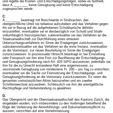
und regelte die Kosten- und Entschädigungsfolgen, wobei es festhielt,
dass A.________ keine Genugtuung und keine Entschädigung
zugesprochen werde.
C.
A.________ beantragt mit Beschwerde in Strafsachen, das
obergerichtliche Urteil sei teilweise aufzuheben und das Verfahren gegen
ihn sei in Bezug auf die aufgehobenen Schuldsprüche definitiv
einzustellen, eventualiter sei er diesbezüglich von Schuld und Strafe
vollumfänglich freizusprechen, subeventualiter sei das Verfahren an die
Staatsanwaltschaft zur Durchführung eines erneuten
Untersuchungsverfahrens im Sinne der Erwägungen zurückzuweisen,
subsubenventualiter sei das Verfahren an die erste Instanz, eventualiter
an die Vorinstanz, zur neuen Beurteilung im Sinne der Erwägungen
zurückzuweisen. In prozessualer Hinsicht beantragt er, bei Einstellung
oder Freispruch sei ihm eine Frist zur Bezifferung der Entschädigungs-
und Genugtuungsforderung nach
Art. 429 StPO
anzusetzen; jedenfalls sei
ihm für die zu Unrecht erstandene Haft eine angemessene, zu
verzinsende Genugtuung von mindestens Fr. 200.-- pro Tag zu entrichten,
eventualiter sei die Sache zur Festsetzung der Entschädigungs- und
Genugtuungsforderung an die Vorinstanz zurückzuweisen. Es seien die
gesamten vorinstanzlichen Akten beizuziehen und ein zweiter
Schriftenwechsel anzuordnen. Schliesslich sei ihm die unentgeltliche
Rechtspflege und Verbeiständung zu gewähren.
D.
Das Obergericht und die Oberstaatsanwaltschaft des Kantons Zürich, die
eingeladen wurden, sich insbesondere zu den Vorbringen betreffend die
Rüge der Verletzung der Aktenführungs- und Dokumentationspflicht zu
äussern, verzichten auf eine Vernehmlassung.