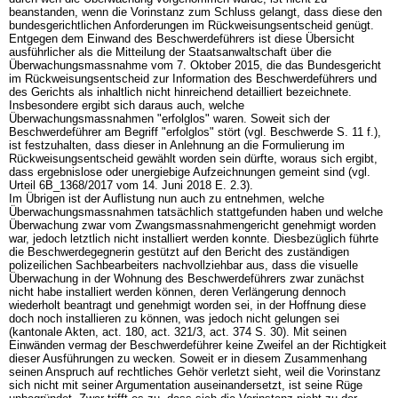
beanstanden, wenn die Vorinstanz zum Schluss gelangt, dass diese den
bundesgerichtlichen Anforderungen im Rückweisungsentscheid genügt.
Entgegen dem Einwand des Beschwerdeführers ist diese Übersicht
ausführlicher als die Mitteilung der Staatsanwaltschaft über die
Überwachungsmassnahme vom 7. Oktober 2015, die das Bundesgericht
im Rückweisungsentscheid zur Information des Beschwerdeführers und
des Gerichts als inhaltlich nicht hinreichend detailliert bezeichnete.
Insbesondere ergibt sich daraus auch, welche
Überwachungsmassnahmen "erfolglos" waren. Soweit sich der
Beschwerdeführer am Begriff "erfolglos" stört (vgl. Beschwerde S. 11 f.),
ist festzuhalten, dass dieser in Anlehnung an die Formulierung im
Rückweisungsentscheid gewählt worden sein dürfte, woraus sich ergibt,
dass ergebnislose oder unergiebige Aufzeichnungen gemeint sind (vgl.
Urteil 6B_1368/2017 vom 14. Juni 2018 E. 2.3).
Im Übrigen ist der Auflistung nun auch zu entnehmen, welche
Überwachungsmassnahmen tatsächlich stattgefunden haben und welche
Überwachung zwar vom Zwangsmassnahmengericht genehmigt worden
war, jedoch letztlich nicht installiert werden konnte. Diesbezüglich führte
die Beschwerdegegnerin gestützt auf den Bericht des zuständigen
polizeilichen Sachbearbeiters nachvollziehbar aus, dass die visuelle
Überwachung in der Wohnung des Beschwerdeführers zwar zunächst
nicht habe installiert werden können, deren Verlängerung dennoch
wiederholt beantragt und genehmigt worden sei, in der Hoffnung diese
doch noch installieren zu können, was jedoch nicht gelungen sei
(kantonale Akten, act. 180, act. 321/3, act. 374 S. 30). Mit seinen
Einwänden vermag der Beschwerdeführer keine Zweifel an der Richtigkeit
dieser Ausführungen zu wecken. Soweit er in diesem Zusammenhang
seinen Anspruch auf rechtliches Gehör verletzt sieht, weil die Vorinstanz
sich nicht mit seiner Argumentation auseinandersetzt, ist seine Rüge