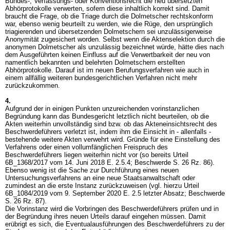
Bundes-, Verfassungs- oder Konventionsrecht die neu übersetzten
Abhörprotokolle verwerten, sofern diese inhaltlich korrekt sind. Damit
braucht die Frage, ob die Triage durch die Dolmetscher rechtskonform
war, ebenso wenig beurteilt zu werden, wie die Rüge, den ursprünglich
triagierenden und übersetzenden Dolmetschern sei unzulässigerweise
Anonymität zugesichert worden. Selbst wenn die Aktenselektion durch die
anonymen Dolmetscher als unzulässig bezeichnet würde, hätte dies nach
dem Ausgeführten keinen Einfluss auf die Verwertbarkeit der neu von
namentlich bekannten und belehrten Dolmetschern erstellten
Abhörprotokolle. Darauf ist im neuen Berufungsverfahren wie auch in
einem allfällig weiteren bundesgerichtlichen Verfahren nicht mehr
zurückzukommen.
4.
Aufgrund der in einigen Punkten unzureichenden vorinstanzlichen
Begründung kann das Bundesgericht letztlich nicht beurteilen, ob die
Akten weiterhin unvollständig sind bzw. ob das Akteneinsichtsrecht des
Beschwerdeführers verletzt ist, indem ihm die Einsicht in - allenfalls -
bestehende weitere Akten verwehrt wird. Gründe für eine Einstellung des
Verfahrens oder einen vollumfänglichen Freispruch des
Beschwerdeführers liegen weiterhin nicht vor (so bereits Urteil
6B_1368/2017 vom 14. Juni 2018 E. 2.5.4; Beschwerde S. 26 Rz. 86).
Ebenso wenig ist die Sache zur Durchführung eines neuen
Untersuchungsverfahrens an eine neue Staatsanwaltschaft oder
zumindest an die erste Instanz zurückzuweisen (vgl. hierzu Urteil
6B_1084/2019 vom 9. September 2020 E. 2.5 letzter Absatz; Beschwerde
S. 26 Rz. 87).
Die Vorinstanz wird die Vorbringen des Beschwerdeführers prüfen und in
der Begründung ihres neuen Urteils darauf eingehen müssen. Damit
erübrigt es sich, die Eventualausführungen des Beschwerdeführers zu der