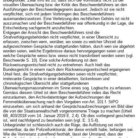
unbegründet. Zwar trifft es zu, dass sich die Vorinstanz nicht zu der
visuellen Überwachung bzw. der Kritik des Beschwerdeführers an den
Ausführungen der Beschwerdegegnerin äussert. Jedoch ist sie nicht
verpflichtet, sich mit jedem Vorbringen des Beschwerdeführers
auseinanderzusetzen. Eine Verletzung des rechtlichen Gehörs ist nicht
auszumachen und der Beschwerdeführer war offenkundig in der Lage, die
Entscheidung sachgerecht anzufechten.
Entgegen der Ansicht des Beschwerdeführers sind die
Strafverfolgungsbehörden nicht verpflichtet, in einer Übersicht zu
erfassen, zwischen wem, worüber, wo sowie zu welcher Uhrzeit die
aufgezeichneten Gespräche stattgefunden hätten, durch wen sie abgehört
worden seien, welche Ergebnisse daraus hervorgegangen seien und
welche Gespräche wieso bzw. wieso nicht transkribiert worden seien (vgl.
Beschwerde S. 10). Eine solche Anforderung ist dem
Rückweisungsentscheid nicht zu entnehmen. Auch hielt das
Bundesgericht in einem nach dem Rückweisungsentscheid ergangenen
Urteil fest, die Strafverfolgungsbehörden seien nicht verpflichtet,
irrelevante Gespräche in einer detaillierten, lückenlosen und
chronologischen Übersicht aller stattgefundenen
Überwachungsmassnahmen im Sinne eines sog. Logbuchs zu erfassen.
Gemäss diesem Urteil ist dem Beschwerdeführer indes das Recht
einzuräumen, den Archivdatenträger der Aufzeichnungen der
Fernmeldeüberwachung nach den Vorgaben von Art. 101 f. StPO
einzusehen, um sich anhand der Gesprächsaufzeichnungen ein Bild über
die von der Staatsanwaltschaft vorgenommene Triage zu machen (Urteil
6B_403/2018 vom 14. Januar 2019 E. 2.4). Ob dies vorliegend geschehen
ist, wird nachfolgend zu beurteilen sein (vgl. E. 3.5.4).
Unbegründet ist schliesslich auch die Rüge, die Auflistung sei nicht
verwertbar, da der Polizeifunktionär, der diese erstellt habe, befangen sei.
Wie die Vorinstanz zutreffend festhält, lässt der Umstand, dass der