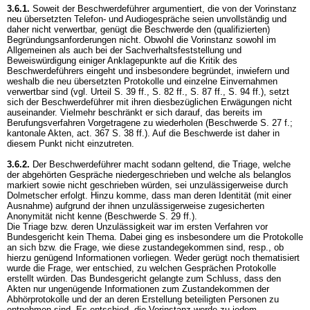
3.6.1.
Soweit der Beschwerdeführer argumentiert, die von der Vorinstanz
neu übersetzten Telefon- und Audiogespräche seien unvollständig und
daher nicht verwertbar, genügt die Beschwerde den (qualifizierten)
Begründungsanforderungen nicht. Obwohl die Vorinstanz sowohl im
Allgemeinen als auch bei der Sachverhaltsfeststellung und
Beweiswürdigung einiger Anklagepunkte auf die Kritik des
Beschwerdeführers eingeht und insbesondere begründet, inwiefern und
weshalb die neu übersetzten Protokolle und einzelne Einvernahmen
verwertbar sind (vgl. Urteil S. 39 ff., S. 82 ff., S. 87 ff., S. 94 ff.), setzt
sich der Beschwerdeführer mit ihren diesbezüglichen Erwägungen nicht
auseinander. Vielmehr beschränkt er sich darauf, das bereits im
Berufungsverfahren Vorgetragene zu wiederholen (Beschwerde S. 27 f.;
kantonale Akten, act. 367 S. 38 ff.). Auf die Beschwerde ist daher in
diesem Punkt nicht einzutreten.
3.6.2.
Der Beschwerdeführer macht sodann geltend, die Triage, welche
der abgehörten Gespräche niedergeschrieben und welche als belanglos
markiert sowie nicht geschrieben würden, sei unzulässigerweise durch
Dolmetscher erfolgt. Hinzu komme, dass man deren Identität (mit einer
Ausnahme) aufgrund der ihnen unzulässigerweise zugesicherten
Anonymität nicht kenne (Beschwerde S. 29 ff.).
Die Triage bzw. deren Unzulässigkeit war im ersten Verfahren vor
Bundesgericht kein Thema. Dabei ging es insbesondere um die Protokolle
an sich bzw. die Frage, wie diese zustandegekommen sind, resp., ob
hierzu genügend Informationen vorliegen. Weder gerügt noch thematisiert
wurde die Frage, wer entschied, zu welchen Gesprächen Protokolle
erstellt würden. Das Bundesgericht gelangte zum Schluss, dass den
Akten nur ungenügende Informationen zum Zustandekommen der
Abhörprotokolle und der an deren Erstellung beteiligten Personen zu
entnehmen sind. Es entschied, die Vorinstanz werde zu jedem