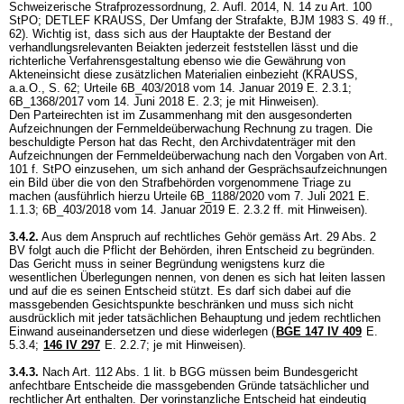
Schweizerische Strafprozessordnung, 2. Aufl. 2014, N. 14 zu
Art. 100
StPO
; DETLEF KRAUSS, Der Umfang der Strafakte, BJM 1983 S. 49 ff.,
62). Wichtig ist, dass sich aus der Hauptakte der Bestand der
verhandlungsrelevanten Beiakten jederzeit feststellen lässt und die
richterliche Verfahrensgestaltung ebenso wie die Gewährung von
Akteneinsicht diese zusätzlichen Materialien einbezieht (KRAUSS,
a.a.O., S. 62; Urteile 6B_403/2018 vom 14. Januar 2019 E. 2.3.1;
6B_1368/2017 vom 14. Juni 2018 E. 2.3; je mit Hinweisen).
Den Parteirechten ist im Zusammenhang mit den ausgesonderten
Aufzeichnungen der Fernmeldeüberwachung Rechnung zu tragen. Die
beschuldigte Person hat das Recht, den Archivdatenträger mit den
Aufzeichnungen der Fernmeldeüberwachung nach den Vorgaben von Art.
101 f. StPO einzusehen, um sich anhand der Gesprächsaufzeichnungen
ein Bild über die von den Strafbehörden vorgenommene Triage zu
machen (ausführlich hierzu Urteile 6B_1188/2020 vom 7. Juli 2021 E.
1.1.3; 6B_403/2018 vom 14. Januar 2019 E. 2.3.2 ff. mit Hinweisen).
3.4.2.
Aus dem Anspruch auf rechtliches Gehör gemäss
Art. 29 Abs. 2
BV
folgt auch die Pflicht der Behörden, ihren Entscheid zu begründen.
Das Gericht muss in seiner Begründung wenigstens kurz die
wesentlichen Überlegungen nennen, von denen es sich hat leiten lassen
und auf die es seinen Entscheid stützt. Es darf sich dabei auf die
massgebenden Gesichtspunkte beschränken und muss sich nicht
ausdrücklich mit jeder tatsächlichen Behauptung und jedem rechtlichen
Einwand auseinandersetzen und diese widerlegen (
BGE 147 IV 409
E.
5.3.4;
146 IV 297
E. 2.2.7; je mit Hinweisen).
3.4.3.
Nach
Art. 112 Abs. 1 lit. b BGG
müssen beim Bundesgericht
anfechtbare Entscheide die massgebenden Gründe tatsächlicher und
rechtlicher Art enthalten. Der vorinstanzliche Entscheid hat eindeutig