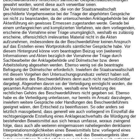
gewahrt worden, womit diese auch verwertbar seien.
Die Vorinstanz führt weiter aus, die von der Staatsanwaltschaft
geschilderte Vorgehensweise bei der Triage der abgehörten Gespräche
sei nicht zu beanstanden, da der untersuchenden Anklagebehörde bei der
Aktenführung ein gewisses Ermessen zugestanden werde. Gerade bei
einem umfangreichen und komplizierten Verfahren, wie dem vorliegenden,
erscheine die Vornahme einer Triage unumgänglich, weshalb es zulässig
erscheine, offensichtlich irrelevantes Material nicht in die Akten
aufzunehmen, insbesondere da der Beschwerdeführer keinen Anspruch
auf das Erstellen eines Wortprotokolls sämtlicher Gespräche habe. Vor
diesem Hintergrund könne vom beantragten Beizug von (weiteren)
Informationen und Akten bezüglich der Vornahme der Triage durch
Sachbearbeiter der Anklagebehörde und Dolmetscher bzw. deren
Arbeitsteilung abgesehen werden. Ebenso wenig sei die beantragte
Befragung der Dolmetscher erforderlich. Inwiefern die Staatsanwaltschaft
mit diesem Vorgehen den Untersuchungsgrundsatz verletzt haben soll,
werde seitens des Beschwerdeführers denn auch nicht nachvollziehbar
dargelegt. Abgesehen davon sei der Verteidigung ermöglicht worden, die
gesamten Aufnahmen abzuhören, weshalb eine Verletzung des
rechtlichen Gehörs des Beschwerdeführers nicht gegeben sei. Ebenso
habe es die Verteidigung unterlassen, nur bereits im Ansatz darzulegen,
inwiefern weitere Gespräche oder Handlungen des Beschwerdeführers
geeignet wären, den Entscheid zu beeinflussen. So oder anders sei
letztlich massgebend, dass generell wie auch vorliegend im Einzelfall die
rechtsgenügende Erstellung eines Anklagesachverhalts die Würdigung der
bestehenden Beweismittel aus sich heraus umfasse, woraus zwingend
folge, dass auch alle weiteren einigermassen naheliegenden denkbaren
Interpretationsmöglichkeiten eines Beweismittels bzw. vorliegend eines
Gesprächs mitzuberücksichtigen seien, weil das Beweisergebnis über