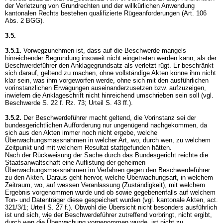
der Verletzung von Grundrechten und der willkürlichen Anwendung
kantonalen Rechts bestehen qualifizierte Rügeanforderungen (
Art. 106
Abs. 2 BGG
).
3.5.
3.5.1.
Vorwegzunehmen ist, dass auf die Beschwerde mangels
hinreichender Begründung insoweit nicht eingetreten werden kann, als der
Beschwerdeführer den Anklagegrundsatz als verletzt rügt. Er beschränkt
sich darauf, geltend zu machen, ohne vollständige Akten könne ihm nicht
klar sein, was ihm vorgeworfen werde, ohne sich mit den ausführlichen
vorinstanzlichen Erwägungen auseinanderzusetzen bzw. aufzuzeigen,
inwiefern die Anklageschrift nicht hinreichend umschrieben sein soll (vgl.
Beschwerde S. 22 f. Rz. 73; Urteil S. 43 ff.).
3.5.2.
Der Beschwerdeführer macht geltend, die Vorinstanz sei der
bundesgerichtlichen Aufforderung nur ungenügend nachgekommen, da
sich aus den Akten immer noch nicht ergebe, welche
Überwachungsmassnahmen in welcher Art, wo, durch wen, zu welchem
Zeitpunkt und mit welchem Resultat stattgefunden hätten.
Nach der Rückweisung der Sache durch das Bundesgericht reichte die
Staatsanwaltschaft eine Auflistung der geheimen
Überwachungsmassnahmen im Verfahren gegen den Beschwerdeführer
zu den Akten. Daraus geht hervor, welche Überwachungsart, in welchem
Zeitraum, wo, auf wessen Veranlassung (Zuständigkeit), mit welchem
Ergebnis vorgenommen wurde und ob sowie gegebenenfalls auf welchem
Ton- und Datenträger diese gespeichert wurden (vgl. kantonale Akten, act.
321/3/1; Urteil S. 27 f.). Obwohl die Übersicht nicht besonders ausführlich
ist und sich, wie der Beschwerdeführer zutreffend vorbringt, nicht ergibt,
durch wen die Überwachung vorgenommen wurde, ist nicht zu