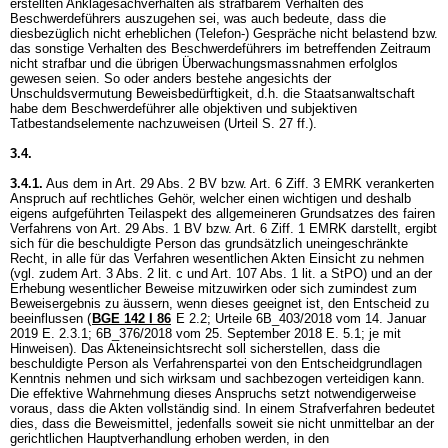
erstellten Anklagesachverhalten als strafbarem Verhalten des
Beschwerdeführers auszugehen sei, was auch bedeute, dass die
diesbezüglich nicht erheblichen (Telefon-) Gespräche nicht belastend bzw.
das sonstige Verhalten des Beschwerdeführers im betreffenden Zeitraum
nicht strafbar und die übrigen Überwachungsmassnahmen erfolglos
gewesen seien. So oder anders bestehe angesichts der
Unschuldsvermutung Beweisbedürftigkeit, d.h. die Staatsanwaltschaft
habe dem Beschwerdeführer alle objektiven und subjektiven
Tatbestandselemente nachzuweisen (Urteil S. 27 ff.).
3.4.
3.4.1.
Aus dem in
Art. 29 Abs. 2 BV
bzw.
Art. 6 Ziff. 3 EMRK
verankerten
Anspruch auf rechtliches Gehör, welcher einen wichtigen und deshalb
eigens aufgeführten Teilaspekt des allgemeineren Grundsatzes des fairen
Verfahrens von
Art. 29 Abs. 1 BV
bzw.
Art. 6 Ziff. 1 EMRK
darstellt, ergibt
sich für die beschuldigte Person das grundsätzlich uneingeschränkte
Recht, in alle für das Verfahren wesentlichen Akten Einsicht zu nehmen
(vgl. zudem
Art. 3 Abs. 2 lit. c und
Art. 107 Abs. 1 lit. a StPO
) und an der
Erhebung wesentlicher Beweise mitzuwirken oder sich zumindest zum
Beweisergebnis zu äussern, wenn dieses geeignet ist, den Entscheid zu
beeinflussen (
BGE 142 I 86
E 2.2; Urteile 6B_403/2018 vom 14. Januar
2019 E. 2.3.1; 6B_376/2018 vom 25. September 2018 E. 5.1; je mit
Hinweisen). Das Akteneinsichtsrecht soll sicherstellen, dass die
beschuldigte Person als Verfahrenspartei von den Entscheidgrundlagen
Kenntnis nehmen und sich wirksam und sachbezogen verteidigen kann.
Die effektive Wahrnehmung dieses Anspruchs setzt notwendigerweise
voraus, dass die Akten vollständig sind. In einem Strafverfahren bedeutet
dies, dass die Beweismittel, jedenfalls soweit sie nicht unmittelbar an der
gerichtlichen Hauptverhandlung erhoben werden, in den