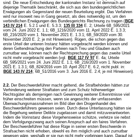
sind. Die neue Entscheidung der kantonalen Instanz ist demnach auf
diejenige Thematik beschränkt, die sich aus den bundesgerichtlichen
Erwägungen als Gegenstand der neuen Beurteilung ergibt. Das Verfahren
wird nur insoweit neu in Gang gesetzt, als dies notwendig ist, um den
verbindlichen Erwägungen des Bundesgerichts Rechnung zu tragen (
BGE
143 IV 214
E. 5.2.1 und E. 5.3.3;
135 III 334
E. 2; Urteile 6B_595/2021
vom 24. Juni 2022 E. 1.1; 6B_1216/2020 vom 11. April 2022 E. 1.3.3;
6B_216/2020 vom 1. November 2021 E. 1.3.1; 6B_59/2020 vom 30.
November 2020 E. 2; je mit Hinweisen). Rügen, die schon gegen das
erste Urteil der unteren Instanz hätten vorgebracht werden können und
deren Geltendmachung den Parteien nach Treu und Glauben auch
zumutbar war, können nach der Rechtsprechung gegen das zweite Urteil
nicht mehr vorgebracht werden (vgl.
BGE 117 IV 97
E. 4a; Urteile
6B_595/2021 vom 24. Juni 2022 E. 1.1; 6B_216/2020 vom 1. November
2021 E. 1.3.1; 6B_824/2016 vom 10. April 2017 E. 6.2, nicht publ. in:
BGE 143 IV 214
; 6B_51/2016 vom 3. Juni 2016 E. 2.4; je mit Hinweisen).
2.2.
Der Beschwerdeführer macht geltend, die Strafbehörden hätten zur
Verhinderung weiterer Straftaten und zum Schutz höherwertiger
Rechtsgüter als demjenigen nach Gewinnung weiterer Erkenntnisse viel
früher einschreiten müssen, wenn sie angesichts der umfassenden
Überwachungsmassnahmen im Bild über den Drogenhandel des
Beschwerdeführers gewesen seien. Durch diese Unterlassung hätten sie
die Begehung weiterer Delikte zugelassen und damit mitzuverantworten.
Indem die Vorinstanz diese Vorgehensweise schütze, verletze sie nebst
dem Verfolgungszwang auch seinen Anspruch auf ein faires Verfahren.
Der Beschwerdeführer hat diese Rüge in seiner ersten Beschwerde in
Strafsachen nicht erhoben, obwohl es ihm möglich und auch zumutbar
gewesen wäre, weshalb er sie nun nicht mehr vorbringen kann. Darauf ist