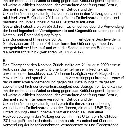
ihn der mehrfachen Widerhandlung gegen das Betäubungsmittelgesetz,
teilweise qualifiziert begangen, der versuchten Anstiftung zum Betrug,
des mehrfachen, teilweise versuchten Betrugs und der
Urkundenfälschung schuldig. Es versetzte ihn in den Vollzug der von ihm
mit Urteil vom 5. Oktober 2011 ausgefällten Freiheitsstrafe zurück und
bestrafte ihn unter Einbezug dieses Strafrests mit einer
Gesamtfreiheitsstrafe von 5½ Jahren. Es entschied über die Verwendung
der beschlagnahmten Vermögenswerte und Gegenstände und regelte die
Kosten- und Entschädigungsfolgen.
Das Bundesgericht hiess die von A.________ erhobene Beschwerde in
Strafsachen am 14. Juni 2018 aus formellen Gründen gut, hob das
obergerichtliche Urteil auf und wies die Sache zur neuen Beurteilung an
die Vorinstanz zurück (Verfahren 6B_1368/2017).
B.
Das Obergericht des Kantons Zürich stellte am 21. August 2020 erneut
fest, dass das bezirksgerichtliche Urteil teilweise in Rechtskraft
erwachsen ist, beschloss, das Verfahren bezüglich vier Anklageziffern
einzustellen, und sprach A.________ in vier Anklagepunkten vom Vorwurf
der qualifizierten Widerhandlung gegen das Betäubungsmittelgesetz
sowie hinsichtlich der Gewerbsmässigkeit des Betrugs frei. Es erkannte
ihn der mehrfachen Widerhandlung gegen das Betäubungsmittelgesetz,
teilweise qualifiziert begangen, der versuchten Anstiftung zum Betrug,
des mehrfachen, teilweise versuchten Betrugs und der
Urkundenfälschung schuldig und verurteilte ihn zu einer unbedingt
vollziehbaren Freiheitsstrafe von drei Jahren, die durch 1'545 Tage
Untersuchungs- und Sicherheitshaft erstanden sei. Von einer
Rückversetzung in den Vollzug der von ihm mit Urteil vom 5. Oktober
2011 ausgefällten Freiheitsstrafe sah es ab. Es entschied über die
Verwendung der beschlagnahmten Vermögenswerte und Gegenstände