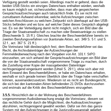
Verfügung gestellt worden seien. Allerdings macht er geltend, dass die
beiden USB-Sticks ein einziges Datenchaos enthalten würden, weshalb
es kaum möglich sei, sicherzustellen, dass man alle gespeicherten
Gesprächsaufzeichnungen auch tatsächlich finde. Es sei nicht mit
zumutbarem Aufwand erkennbar, welche Aufzeichnungen zwischen
welchen Anschlüssen zu welchem Zeitpunkt sich überhaupt auf den USB-
Sticks befänden und wo bzw. auf welcher Datei dieses Gespräch abgelegt
sei. Es sei der Verteidigung damit nicht möglich, sich ein Bild über die
Triage der Staatsanwaltschaft zu machen oder Beweisanträge zu stellen
(Beschwerde S. 15 ff.). Gleiches brachte der Beschwerdeführer bereits im
zweiten Berufungsverfahren vor (kantonale Akten, act. 349 S. 5 f. und S.
12 f., act. 367 S. 21 ff.).
Die Vorinstanz hält diesbezüglich fest, dem Beschwerdeführer sei das
Recht, die Archivdatenträger der Aufzeichnungen der
Fernmeldeüberwachung nach den Vorgaben von Art. 101 f. StPO
einzusehen, um sich anhand der Gesprächsaufzeichnungen ein Bild über
die von der Staatsanwaltschaft vorgenommene Triage zu machen, durch
die Zustellung einer Kopie der massgebenden Datenträger
rechtsgenügend eingeräumt worden (Urteil S. 29 f.), ohne sich aber mit
dem Einwand des Beschwerdeführers, er habe ein Datenchaos erhalten,
weshalb er sich gerade keinen Überblick über die Triage habe verschaffen
können, auseinanderzusetzen. Wiederum ist es nicht am Bundesgericht,
die sich bei den kantonalen Akten befindenden 21 DVDs durchzusehen
und erstmals auf die Kritik des Beschwerdeführers einzugehen.
3.5.5.
Hinsichtlich der in der Wohnung des Beschwerdeführers
vorgenommenen Audioüberwachung erwägt die Vorinstanz, diesem sei
das rechtliche Gehör durch die Möglichkeit, die Audioaufzeichnungen
abzuhören, rechtsgenügend gewährt worden. Dafür sei ihm das ganze
System mit den Aufzeichnungen in die Justizvollzugsanstalt geliefert