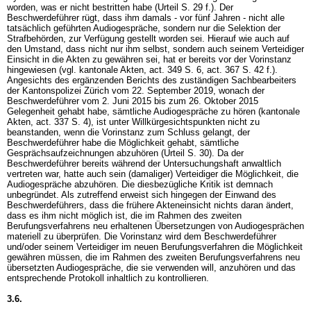
worden, was er nicht bestritten habe (Urteil S. 29 f.). Der
Beschwerdeführer rügt, dass ihm damals - vor fünf Jahren - nicht alle
tatsächlich geführten Audiogespräche, sondern nur die Selektion der
Strafbehörden, zur Verfügung gestellt worden sei. Hierauf wie auch auf
den Umstand, dass nicht nur ihm selbst, sondern auch seinem Verteidiger
Einsicht in die Akten zu gewähren sei, hat er bereits vor der Vorinstanz
hingewiesen (vgl. kantonale Akten, act. 349 S. 6, act. 367 S. 42 f.).
Angesichts des ergänzenden Berichts des zuständigen Sachbearbeiters
der Kantonspolizei Zürich vom 22. September 2019, wonach der
Beschwerdeführer vom 2. Juni 2015 bis zum 26. Oktober 2015
Gelegenheit gehabt habe, sämtliche Audiogespräche zu hören (kantonale
Akten, act. 337 S. 4), ist unter Willkürgesichtspunkten nicht zu
beanstanden, wenn die Vorinstanz zum Schluss gelangt, der
Beschwerdeführer habe die Möglichkeit gehabt, sämtliche
Gesprächsaufzeichnungen abzuhören (Urteil S. 30). Da der
Beschwerdeführer bereits während der Untersuchungshaft anwaltlich
vertreten war, hatte auch sein (damaliger) Verteidiger die Möglichkeit, die
Audiogespräche abzuhören. Die diesbezügliche Kritik ist demnach
unbegründet. Als zutreffend erweist sich hingegen der Einwand des
Beschwerdeführers, dass die frühere Akteneinsicht nichts daran ändert,
dass es ihm nicht möglich ist, die im Rahmen des zweiten
Berufungsverfahrens neu erhaltenen Übersetzungen von Audiogesprächen
materiell zu überprüfen. Die Vorinstanz wird dem Beschwerdeführer
und/oder seinem Verteidiger im neuen Berufungsverfahren die Möglichkeit
gewähren müssen, die im Rahmen des zweiten Berufungsverfahrens neu
übersetzten Audiogespräche, die sie verwenden will, anzuhören und das
entsprechende Protokoll inhaltlich zu kontrollieren.
3.6.