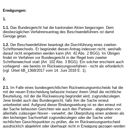
Erwägungen:
1.
1.1.
Das Bundesgericht hat die kantonalen Akten beigezogen. Dem
diesbezüglichen Verfahrensantrag des Beschwerdeführers ist damit
Genüge getan.
1.2.
Der Beschwerdeführer beantragt die Durchführung eines zweiten
Schriftenwechsels. Er begründet diesen Antrag indessen nicht, weshalb
darauf nicht eingetreten werden kann (
Art. 42 Abs. 2 BGG
). Im Übrigen
findet im Verfahren vor Bundesgericht in der Regel kein zweiter
Schriftenwechsel statt (
Art. 102 Abs. 3 BGG
). Ein solcher erscheint auch
vorliegend - wie bereits im Rückweisungsverfahren - nicht als erforderlich
(vgl. Urteil 6B_1368/2017 vom 14. Juni 2018 E. 1).
2.
2.1.
Im Falle eines bundesgerichtlichen Rückweisungsentscheids hat die
mit der neuen Entscheidung befasste Instanz ihrem Urteil die rechtliche
Beurteilung, mit der die Rückweisung begründet wird, zugrundezulegen.
Jene bindet auch das Bundesgericht, falls ihm die Sache erneut
unterbreitet wird. Aufgrund dieser Bindungswirkung ist es den erneut mit
der Sache befassten Gerichten wie auch den Parteien - abgesehen von
allenfalls zulässigen Noven - verwehrt, der Überprüfung einen anderen als
den bisherigen Sachverhalt zugrundezulegen oder die Sache unter
rechtlichen Gesichtspunkten zu prüfen, die im Rückweisungsentscheid
ausdrücklich abgelehnt oder überhaupt nicht in Erwägung gezogen worden