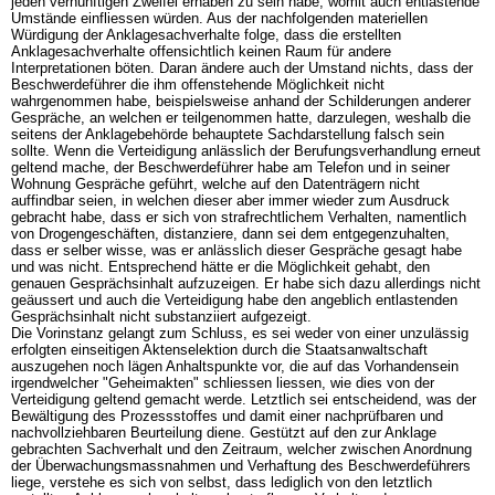
jeden vernünftigen Zweifel erhaben zu sein habe, womit auch entlastende
Umstände einfliessen würden. Aus der nachfolgenden materiellen
Würdigung der Anklagesachverhalte folge, dass die erstellten
Anklagesachverhalte offensichtlich keinen Raum für andere
Interpretationen böten. Daran ändere auch der Umstand nichts, dass der
Beschwerdeführer die ihm offenstehende Möglichkeit nicht
wahrgenommen habe, beispielsweise anhand der Schilderungen anderer
Gespräche, an welchen er teilgenommen hatte, darzulegen, weshalb die
seitens der Anklagebehörde behauptete Sachdarstellung falsch sein
sollte. Wenn die Verteidigung anlässlich der Berufungsverhandlung erneut
geltend mache, der Beschwerdeführer habe am Telefon und in seiner
Wohnung Gespräche geführt, welche auf den Datenträgern nicht
auffindbar seien, in welchen dieser aber immer wieder zum Ausdruck
gebracht habe, dass er sich von strafrechtlichem Verhalten, namentlich
von Drogengeschäften, distanziere, dann sei dem entgegenzuhalten,
dass er selber wisse, was er anlässlich dieser Gespräche gesagt habe
und was nicht. Entsprechend hätte er die Möglichkeit gehabt, den
genauen Gesprächsinhalt aufzuzeigen. Er habe sich dazu allerdings nicht
geäussert und auch die Verteidigung habe den angeblich entlastenden
Gesprächsinhalt nicht substanziiert aufgezeigt.
Die Vorinstanz gelangt zum Schluss, es sei weder von einer unzulässig
erfolgten einseitigen Aktenselektion durch die Staatsanwaltschaft
auszugehen noch lägen Anhaltspunkte vor, die auf das Vorhandensein
irgendwelcher "Geheimakten" schliessen liessen, wie dies von der
Verteidigung geltend gemacht werde. Letztlich sei entscheidend, was der
Bewältigung des Prozessstoffes und damit einer nachprüfbaren und
nachvollziehbaren Beurteilung diene. Gestützt auf den zur Anklage
gebrachten Sachverhalt und den Zeitraum, welcher zwischen Anordnung
der Überwachungsmassnahmen und Verhaftung des Beschwerdeführers
liege, verstehe es sich von selbst, dass lediglich von den letztlich