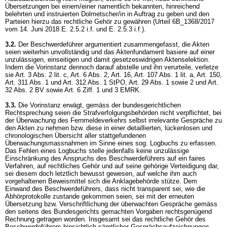
Übersetzungen bei einem/einer namentlich bekannten, hinreichend
belehrten und instruierten Dolmetscher/in in Auftrag zu geben und den
Parteien hierzu das rechtliche Gehör zu gewähren (Urteil 6B_1368/2017
vom 14. Juni 2018 E. 2.5.2 i.f. und E. 2.5.3 i.f.).
3.2.
Der Beschwerdeführer argumentiert zusammengefasst, die Akten
seien weiterhin unvollständig und das Aktenfundament basiere auf einer
unzulässigen, einseitigen und damit gesetzeswidrigen Aktenselektion.
Indem die Vorinstanz dennoch darauf abstelle und ihn verurteile, verletze
sie Art. 3 Abs. 2 lit. c, Art. 6 Abs. 2, Art. 16,
Art. 107 Abs. 1 lit. a,
Art. 150,
Art. 311 Abs. 1 und
Art. 312 Abs. 1 StPO
, Art. 29 Abs. 1 sowie 2 und
Art.
32 Abs. 2 BV
sowie
Art. 6 Ziff. 1 und 3 EMRK
.
3.3.
Die Vorinstanz erwägt, gemäss der bundesgerichtlichen
Rechtsprechung seien die Strafverfolgungsbehörden nicht verpflichtet, bei
der Überwachung des Fernmeldeverkehrs selbst irrelevante Gespräche zu
den Akten zu nehmen bzw. diese in einer detaillierten, lückenlosen und
chronologischen Übersicht aller stattgefundenen
Überwachungsmassnahmen im Sinne eines sog. Logbuchs zu erfassen.
Das Fehlen eines Logbuchs stelle jedenfalls keine unzulässige
Einschränkung des Anspruchs des Beschwerdeführers auf ein faires
Verfahren, auf rechtliches Gehör und auf seine gehörige Verteidigung dar,
sei diesem doch letztlich bewusst gewesen, auf welche ihm auch
vorgehaltenen Beweismittel sich die Anklagebehörde stütze. Dem
Einwand des Beschwerdeführers, dass nicht transparent sei, wie die
Abhörprotokolle zustande gekommen seien, sei mit der erneuten
Übersetzung bzw. Verschriftlichung der überwachten Gespräche gemäss
den seitens des Bundesgerichts gemachten Vorgaben rechtsgenügend
Rechnung getragen worden. Insgesamt sei das rechtliche Gehör des
Beschwerdeführers hinsichtlich sämtlicher Gesprächsaufzeichnungen