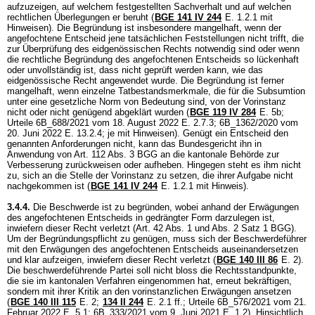
aufzuzeigen, auf welchem festgestellten Sachverhalt und auf welchen
rechtlichen Überlegungen er beruht (
BGE 141 IV 244
E. 1.2.1 mit
Hinweisen). Die Begründung ist insbesondere mangelhaft, wenn der
angefochtene Entscheid jene tatsächlichen Feststellungen nicht trifft, die
zur Überprüfung des eidgenössischen Rechts notwendig sind oder wenn
die rechtliche Begründung des angefochtenen Entscheids so lückenhaft
oder unvollständig ist, dass nicht geprüft werden kann, wie das
eidgenössische Recht angewendet wurde. Die Begründung ist ferner
mangelhaft, wenn einzelne Tatbestandsmerkmale, die für die Subsumtion
unter eine gesetzliche Norm von Bedeutung sind, von der Vorinstanz
nicht oder nicht genügend abgeklärt wurden (
BGE 119 IV 284
E. 5b;
Urteile 6B_688/2021 vom 18. August 2022 E. 2.7.3; 6B_1362/2020 vom
20. Juni 2022 E. 13.2.4; je mit Hinweisen). Genügt ein Entscheid den
genannten Anforderungen nicht, kann das Bundesgericht ihn in
Anwendung von
Art. 112 Abs. 3 BGG
an die kantonale Behörde zur
Verbesserung zurückweisen oder aufheben. Hingegen steht es ihm nicht
zu, sich an die Stelle der Vorinstanz zu setzen, die ihrer Aufgabe nicht
nachgekommen ist (
BGE 141 IV 244
E. 1.2.1 mit Hinweis).
3.4.4.
Die Beschwerde ist zu begründen, wobei anhand der Erwägungen
des angefochtenen Entscheids in gedrängter Form darzulegen ist,
inwiefern dieser Recht verletzt (Art. 42 Abs. 1 und Abs. 2 Satz 1 BGG).
Um der Begründungspflicht zu genügen, muss sich der Beschwerdeführer
mit den Erwägungen des angefochtenen Entscheids auseinandersetzen
und klar aufzeigen, inwiefern dieser Recht verletzt (
BGE 140 III 86
E. 2).
Die beschwerdeführende Partei soll nicht bloss die Rechtsstandpunkte,
die sie im kantonalen Verfahren eingenommen hat, erneut bekräftigen,
sondern mit ihrer Kritik an den vorinstanzlichen Erwägungen ansetzen
(
BGE 140 III 115
E. 2;
134 II 244
E. 2.1 ff.; Urteile 6B_576/2021 vom 21.
Februar 2022 E. 5.1; 6B_333/2021 vom 9. Juni 2021 E. 1.2). Hinsichtlich