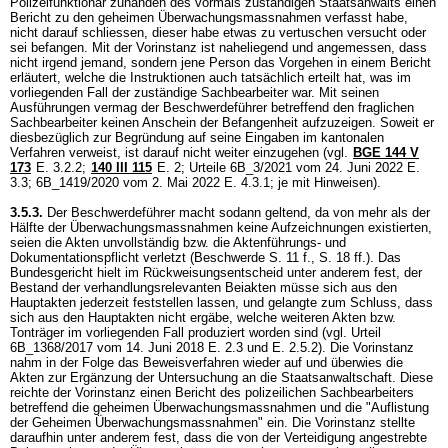
Polizeifunktionär zuhanden des vormals zuständigen Staatsanwalts einen
Bericht zu den geheimen Überwachungsmassnahmen verfasst habe,
nicht darauf schliessen, dieser habe etwas zu vertuschen versucht oder
sei befangen. Mit der Vorinstanz ist naheliegend und angemessen, dass
nicht irgend jemand, sondern jene Person das Vorgehen in einem Bericht
erläutert, welche die Instruktionen auch tatsächlich erteilt hat, was im
vorliegenden Fall der zuständige Sachbearbeiter war. Mit seinen
Ausführungen vermag der Beschwerdeführer betreffend den fraglichen
Sachbearbeiter keinen Anschein der Befangenheit aufzuzeigen. Soweit er
diesbezüglich zur Begründung auf seine Eingaben im kantonalen
Verfahren verweist, ist darauf nicht weiter einzugehen (vgl.
BGE 144 V
173
E. 3.2.2;
140 III 115
E. 2; Urteile 6B_3/2021 vom 24. Juni 2022 E.
3.3; 6B_1419/2020 vom 2. Mai 2022 E. 4.3.1; je mit Hinweisen).
3.5.3.
Der Beschwerdeführer macht sodann geltend, da von mehr als der
Hälfte der Überwachungsmassnahmen keine Aufzeichnungen existierten,
seien die Akten unvollständig bzw. die Aktenführungs- und
Dokumentationspflicht verletzt (Beschwerde S. 11 f., S. 18 ff.). Das
Bundesgericht hielt im Rückweisungsentscheid unter anderem fest, der
Bestand der verhandlungsrelevanten Beiakten müsse sich aus den
Hauptakten jederzeit feststellen lassen, und gelangte zum Schluss, dass
sich aus den Hauptakten nicht ergäbe, welche weiteren Akten bzw.
Tonträger im vorliegenden Fall produziert worden sind (vgl. Urteil
6B_1368/2017 vom 14. Juni 2018 E. 2.3 und E. 2.5.2). Die Vorinstanz
nahm in der Folge das Beweisverfahren wieder auf und überwies die
Akten zur Ergänzung der Untersuchung an die Staatsanwaltschaft. Diese
reichte der Vorinstanz einen Bericht des polizeilichen Sachbearbeiters
betreffend die geheimen Überwachungsmassnahmen und die "Auflistung
der Geheimen Überwachungsmassnahmen" ein. Die Vorinstanz stellte
daraufhin unter anderem fest, dass die von der Verteidigung angestrebte