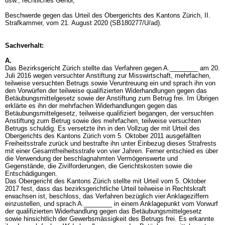
usw.; rechtliches Gehör,
Beschwerde gegen das Urteil des Obergerichts des Kantons Zürich, II.
Strafkammer, vom 21. August 2020 (SB180277/U/ad).
Sachverhalt:
A.
Das Bezirksgericht Zürich stellte das Verfahren gegen A.________ am 20.
Juli 2016 wegen versuchter Anstiftung zur Misswirtschaft, mehrfachen,
teilweise versuchten Betrugs sowie Veruntreuung ein und sprach ihn von
den Vorwürfen der teilweise qualifizierten Widerhandlungen gegen das
Betäubungsmittelgesetz sowie der Anstiftung zum Betrug frei. Im Übrigen
erklärte es ihn der mehrfachen Widerhandlungen gegen das
Betäubungsmittelgesetz, teilweise qualifiziert begangen, der versuchten
Anstiftung zum Betrug sowie des mehrfachen, teilweise versuchten
Betrugs schuldig. Es versetzte ihn in den Vollzug der mit Urteil des
Obergerichts des Kantons Zürich vom 5. Oktober 2011 ausgefällten
Freiheitsstrafe zurück und bestrafte ihn unter Einbezug dieses Strafrests
mit einer Gesamtfreiheitsstrafe von vier Jahren. Ferner entschied es über
die Verwendung der beschlagnahmten Vermögenswerte und
Gegenstände, die Zivilforderungen, die Gerichtskosten sowie die
Entschädigungen.
Das Obergericht des Kantons Zürich stellte mit Urteil vom 5. Oktober
2017 fest, dass das bezirksgerichtliche Urteil teilweise in Rechtskraft
erwachsen ist, beschloss, das Verfahren bezüglich vier Anklageziffern
einzustellen, und sprach A.________ in einem Anklagepunkt vom Vorwurf
der qualifizierten Widerhandlung gegen das Betäubungsmittelgesetz
sowie hinsichtlich der Gewerbsmässigkeit des Betrugs frei. Es erkannte