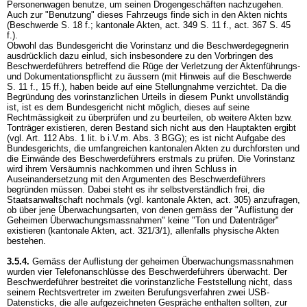
Personenwagen benutze, um seinen Drogengeschäften nachzugehen.
Auch zur "Benutzung" dieses Fahrzeugs finde sich in den Akten nichts
(Beschwerde S. 18 f.; kantonale Akten, act. 349 S. 11 f., act. 367 S. 45
f.).
Obwohl das Bundesgericht die Vorinstanz und die Beschwerdegegnerin
ausdrücklich dazu einlud, sich insbesondere zu den Vorbringen des
Beschwerdeführers betreffend die Rüge der Verletzung der Aktenführungs-
und Dokumentationspflicht zu äussern (mit Hinweis auf die Beschwerde
S. 11 f., 15 ff.), haben beide auf eine Stellungnahme verzichtet. Da die
Begründung des vorinstanzlichen Urteils in diesem Punkt unvollständig
ist, ist es dem Bundesgericht nicht möglich, dieses auf seine
Rechtmässigkeit zu überprüfen und zu beurteilen, ob weitere Akten bzw.
Tonträger existieren, deren Bestand sich nicht aus den Hauptakten ergibt
(vgl. Art. 112 Abs. 1 lit. b i.V.m. Abs. 3 BGG); es ist nicht Aufgabe des
Bundesgerichts, die umfangreichen kantonalen Akten zu durchforsten und
die Einwände des Beschwerdeführers erstmals zu prüfen. Die Vorinstanz
wird ihrem Versäumnis nachkommen und ihren Schluss in
Auseinandersetzung mit den Argumenten des Beschwerdeführers
begründen müssen. Dabei steht es ihr selbstverständlich frei, die
Staatsanwaltschaft nochmals (vgl. kantonale Akten, act. 305) anzufragen,
ob über jene Überwachungsarten, von denen gemäss der "Auflistung der
Geheimen Überwachungsmassnahmen" keine "Ton und Datenträger"
existieren (kantonale Akten, act. 321/3/1), allenfalls physische Akten
bestehen.
3.5.4.
Gemäss der Auflistung der geheimen Überwachungsmassnahmen
wurden vier Telefonanschlüsse des Beschwerdeführers überwacht. Der
Beschwerdeführer bestreitet die vorinstanzliche Feststellung nicht, dass
seinem Rechtsvertreter im zweiten Berufungsverfahren zwei USB-
Datensticks, die alle aufgezeichneten Gespräche enthalten sollten, zur