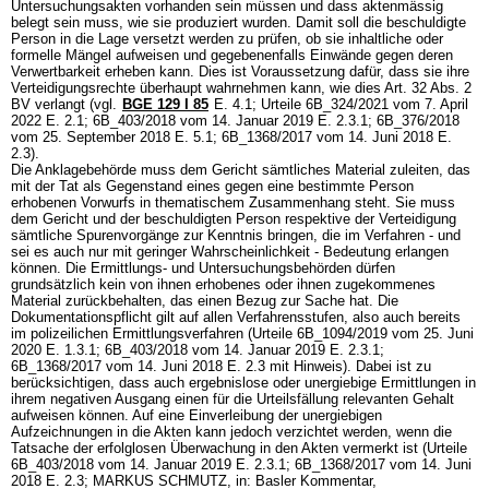
Untersuchungsakten vorhanden sein müssen und dass aktenmässig
belegt sein muss, wie sie produziert wurden. Damit soll die beschuldigte
Person in die Lage versetzt werden zu prüfen, ob sie inhaltliche oder
formelle Mängel aufweisen und gegebenenfalls Einwände gegen deren
Verwertbarkeit erheben kann. Dies ist Voraussetzung dafür, dass sie ihre
Verteidigungsrechte überhaupt wahrnehmen kann, wie dies
Art. 32 Abs. 2
BV
verlangt (vgl.
BGE 129 I 85
E. 4.1; Urteile 6B_324/2021 vom 7. April
2022 E. 2.1; 6B_403/2018 vom 14. Januar 2019 E. 2.3.1; 6B_376/2018
vom 25. September 2018 E. 5.1; 6B_1368/2017 vom 14. Juni 2018 E.
2.3).
Die Anklagebehörde muss dem Gericht sämtliches Material zuleiten, das
mit der Tat als Gegenstand eines gegen eine bestimmte Person
erhobenen Vorwurfs in thematischem Zusammenhang steht. Sie muss
dem Gericht und der beschuldigten Person respektive der Verteidigung
sämtliche Spurenvorgänge zur Kenntnis bringen, die im Verfahren - und
sei es auch nur mit geringer Wahrscheinlichkeit - Bedeutung erlangen
können. Die Ermittlungs- und Untersuchungsbehörden dürfen
grundsätzlich kein von ihnen erhobenes oder ihnen zugekommenes
Material zurückbehalten, das einen Bezug zur Sache hat. Die
Dokumentationspflicht gilt auf allen Verfahrensstufen, also auch bereits
im polizeilichen Ermittlungsverfahren (Urteile 6B_1094/2019 vom 25. Juni
2020 E. 1.3.1; 6B_403/2018 vom 14. Januar 2019 E. 2.3.1;
6B_1368/2017 vom 14. Juni 2018 E. 2.3 mit Hinweis). Dabei ist zu
berücksichtigen, dass auch ergebnislose oder unergiebige Ermittlungen in
ihrem negativen Ausgang einen für die Urteilsfällung relevanten Gehalt
aufweisen können. Auf eine Einverleibung der unergiebigen
Aufzeichnungen in die Akten kann jedoch verzichtet werden, wenn die
Tatsache der erfolglosen Überwachung in den Akten vermerkt ist (Urteile
6B_403/2018 vom 14. Januar 2019 E. 2.3.1; 6B_1368/2017 vom 14. Juni
2018 E. 2.3; MARKUS SCHMUTZ, in: Basler Kommentar,