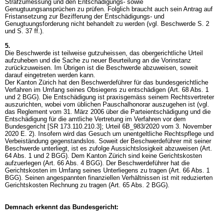
Strafzumessung und den Entschädigungs- sowie
Genugtuungsansprüchen zu prüfen. Folglich braucht auch sein Antrag auf
Fristansetzung zur Bezifferung der Entschädigungs- und
Genugtuungsforderung nicht behandelt zu werden (vgl. Beschwerde S. 2
und S. 37 ff.).
5.
Die Beschwerde ist teilweise gutzuheissen, das obergerichtliche Urteil
aufzuheben und die Sache zu neuer Beurteilung an die Vorinstanz
zurückzuweisen. Im Übrigen ist die Beschwerde abzuweisen, soweit
darauf eingetreten werden kann.
Der Kanton Zürich hat den Beschwerdeführer für das bundesgerichtliche
Verfahren im Umfang seines Obsiegens zu entschädigen (
Art. 68 Abs. 1
und 2 BGG
). Die Entschädigung ist praxisgemäss seinem Rechtsvertreter
auszurichten, wobei vom üblichen Pauschalhonorar auszugehen ist (vgl.
das Reglement vom 31. März 2006 über die Parteientschädigung und die
Entschädigung für die amtliche Vertretung im Verfahren vor dem
Bundesgericht [SR 173.110.210.3]; Urteil 6B_983/2020 vom 3. November
2020 E. 2). Insofern wird das Gesuch um unentgeltliche Rechtspflege und
Verbeiständung gegenstandslos. Soweit der Beschwerdeführer mit seiner
Beschwerde unterliegt, ist es zufolge Aussichtslosigkeit abzuweisen (
Art.
64 Abs. 1 und 2 BGG
). Dem Kanton Zürich sind keine Gerichtskosten
aufzuerlegen (
Art. 66 Abs. 4 BGG
). Der Beschwerdeführer hat die
Gerichtskosten im Umfang seines Unterliegens zu tragen (
Art. 66 Abs. 1
BGG
). Seinen angespannten finanziellen Verhältnissen ist mit reduzierten
Gerichtskosten Rechnung zu tragen (
Art. 65 Abs. 2 BGG
).
Demnach erkennt das Bundesgericht: