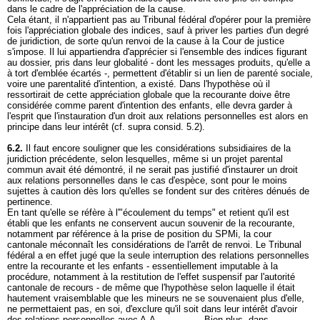
dans le cadre de l'appréciation de la cause.
Cela étant, il n'appartient pas au Tribunal fédéral d'opérer pour la première
fois l'appréciation globale des indices, sauf à priver les parties d'un degré
de juridiction, de sorte qu'un renvoi de la cause à la Cour de justice
s'impose. Il lui appartiendra d'apprécier si l'ensemble des indices figurant
au dossier, pris dans leur globalité - dont les messages produits, qu'elle a
à tort d'emblée écartés -, permettent d'établir si un lien de parenté sociale,
voire une parentalité d'intention, a existé. Dans l'hypothèse où il
ressortirait de cette appréciation globale que la recourante doive être
considérée comme parent d'intention des enfants, elle devra garder à
l'esprit que l'instauration d'un droit aux relations personnelles est alors en
principe dans leur intérêt (cf. supra consid. 5.2).
6.2.
Il faut encore souligner que les considérations subsidiaires de la
juridiction précédente, selon lesquelles, même si un projet parental
commun avait été démontré, il ne serait pas justifié d'instaurer un droit
aux relations personnelles dans le cas d'espèce, sont pour le moins
sujettes à caution dès lors qu'elles se fondent sur des critères dénués de
pertinence.
En tant qu'elle se réfère à l'"écoulement du temps" et retient qu'il est
établi que les enfants ne conservent aucun souvenir de la recourante,
notamment par référence à la prise de position du SPMi, la cour
cantonale méconnaît les considérations de l'arrêt de renvoi. Le Tribunal
fédéral a en effet jugé que la seule interruption des relations personnelles
entre la recourante et les enfants - essentiellement imputable à la
procédure, notamment à la restitution de l'effet suspensif par l'autorité
cantonale de recours - de même que l'hypothèse selon laquelle il était
hautement vraisemblable que les mineurs ne se souvenaient plus d'elle,
ne permettaient pas, en soi, d'exclure qu'il soit dans leur intérêt d'avoir
des relations personnelles avec A.A.________. Bien plus, dans