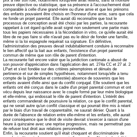
prix à nier son rôle, notamment lorsqu'elle avait retenu, sans la moindre
preuve objective ou statistique, que sa présence à l'accouchement était
comparable à celle d'une grand-mère ou d'une amie et que les prénoms
des enfants pouvaient être choisis en l'honneur d'une amie, sans que cela
ne fonde un projet parental. Elle aurait dû reconnaître que tout le
processus de conception avait été choisi par les parties, la recourante
rappelant à cet égard qu'elle avait signé non seulement une partie mais
tous les papiers nécessaires à la fécondation in vitro, ce qu'elle aurait été
libre de ne pas faire si elle n'avait pas eu le désir de fonder une famille,
même si la loi espagnole requérait sa signature. En définitive,
l'administration des preuves devait indubitablement conduire à reconnaitre
le lien affectif qui la liait aux enfants, l'existence d'un projet parental
commun de même que son rôle de parent d'intention.
La recourante fait encore valoir que la juridiction cantonale a abusé de
son pouvoir d'appréciation dans l'application des
art. 274a CC
et 27 al. 2
LPart et s'est fondée sur des critères péremptoires et dénués de
pertinence et sur de simples hypothèses, notamment lorsqu'elle a tenu
compte de la (prétendue et contestée) absence de souvenirs que les
enfants avaient d'elle ainsi que du conflit conjugal. Elle soutient que les
enfants ont été conçus dans le cadre d'un projet parental commun et ont
vécu depuis leur naissance avec le couple formé par leur mère biologique
et elle-même, qui endossait le rôle de parent d'intention. L'intérêt des
enfants commanderait de poursuivre la relation, ce que le conflit parental,
qui ne serait autre qu'un conflit classique et qui pourrait être mis à néant
par le biais d'un travail de coparentalité, ne saurait dénier. Quant à la
durée de l'absence de relation entre elle-même et les enfants, elle aurait
pour conséquence que le droit de visite devrait s'exercer à raison d'une
heure à quinzaine avec une reprise progressive, mais ne permettrait pas
de refuser tout droit aux relations personnelles.
Enfin, la recourante soutient qu'il était choquant et discriminatoire de