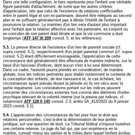
Dans une telle configuration, le tiers représente pour l'enfant une véritable
figure parentale d'attachement, de sorte que les autres critères
d'appréciation, tels que celui de l'existence de relations conflictuelles
entre le parent légal et son ex-partenaire, doivent être relégués au second
plan et ne suffisent généralement pas à dénier l'intérêt de l'enfant à
poursuivre la relation. Le maintien d'un lien sera d'autant plus important
pour l'enfant que la relation affective avec l'ex-partenaire, ex-conjoint ou
ex-concubin de son parent était étroite et que la vie commune a duré
longtemps (
ATF 147 III 209
consid. 5. et les références).
5.3.
La preuve directe de l'existence d'un lien de parenté sociale (cf.
supra consid. 5.1), respectivement d'un projet parental commun (cf. supra
consid. 5.2) étant difficilement envisageable, l'appréciation de cette
circonstance doit généralement être effectuée de manière indirecte, sur la
base d'un faisceau d'indices, dont aucun n'est à lui seul déterminant.
Dans ce cadre, l'autorité pourra prendre en considération, de manière
globale, tous les indices pertinents pour établir notamment le contexte de
la conception des enfants, de leur naissance et, le cas échéant, les
circonstances ayant prévalu durant la période où ils ont vécu avec la
partie requérante. Les constatations portant sur les indices peuvent
concerner des circonstances externes tout comme des éléments d'ordre
psychique relevant de la volonté interne (sur la preuve par indices, cf.
notamment
ATF 128 II 145
consid. 2.3; arrêts 5A_413/2022 du 9 janvier
2023 consid. 5.1).
5.4.
L'appréciation des circonstances de fait pour fixer le droit aux
relations personnelles, c'est-à-dire la détermination de leur portée
juridique, est une question de droit. Le Tribunal fédéral s'impose toutefois
une certaine retenue. Le juge du fait qui, par son expérience en la
matière, connaît mieux les parties et le milieu dans lequel l'enfant évolue,