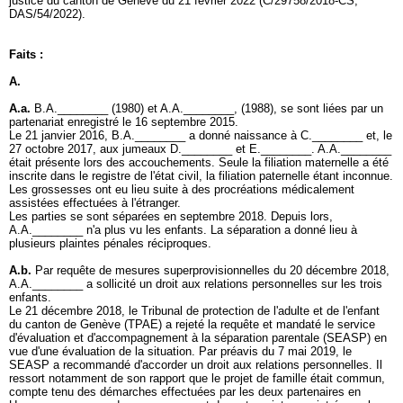
justice du canton de Genève du 21 février 2022 (C/29758/2018-CS,
DAS/54/2022).
Faits :
A.
A.a.
B.A.________ (1980) et A.A.________, (1988), se sont liées par un
partenariat enregistré le 16 septembre 2015.
Le 21 janvier 2016, B.A.________ a donné naissance à C.________ et, le
27 octobre 2017, aux jumeaux D.________ et E.________. A.A.________
était présente lors des accouchements. Seule la filiation maternelle a été
inscrite dans le registre de l'état civil, la filiation paternelle étant inconnue.
Les grossesses ont eu lieu suite à des procréations médicalement
assistées effectuées à l'étranger.
Les parties se sont séparées en septembre 2018. Depuis lors,
A.A.________ n'a plus vu les enfants. La séparation a donné lieu à
plusieurs plaintes pénales réciproques.
A.b.
Par requête de mesures superprovisionnelles du 20 décembre 2018,
A.A.________ a sollicité un droit aux relations personnelles sur les trois
enfants.
Le 21 décembre 2018, le Tribunal de protection de l'adulte et de l'enfant
du canton de Genève (TPAE) a rejeté la requête et mandaté le service
d'évaluation et d'accompagnement à la séparation parentale (SEASP) en
vue d'une évaluation de la situation. Par préavis du 7 mai 2019, le
SEASP a recommandé d'accorder un droit aux relations personnelles. Il
ressort notamment de son rapport que le projet de famille était commun,
compte tenu des démarches effectuées par les deux partenaires en