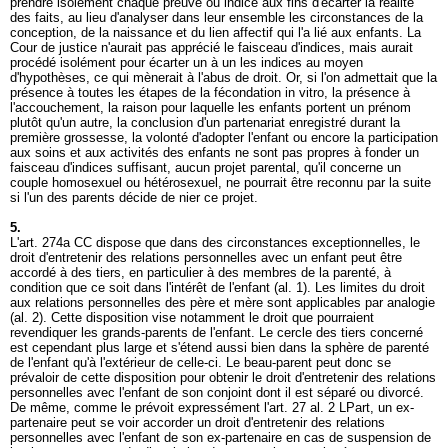
prendre isolément chaque preuve ou indice aux fins d'écarter la réalité
des faits, au lieu d'analyser dans leur ensemble les circonstances de la
conception, de la naissance et du lien affectif qui l'a lié aux enfants. La
Cour de justice n'aurait pas apprécié le faisceau d'indices, mais aurait
procédé isolément pour écarter un à un les indices au moyen
d'hypothèses, ce qui mènerait à l'abus de droit. Or, si l'on admettait que la
présence à toutes les étapes de la fécondation in vitro, la présence à
l'accouchement, la raison pour laquelle les enfants portent un prénom
plutôt qu'un autre, la conclusion d'un partenariat enregistré durant la
première grossesse, la volonté d'adopter l'enfant ou encore la participation
aux soins et aux activités des enfants ne sont pas propres à fonder un
faisceau d'indices suffisant, aucun projet parental, qu'il concerne un
couple homosexuel ou hétérosexuel, ne pourrait être reconnu par la suite
si l'un des parents décide de nier ce projet.
5.
L'
art. 274a CC
dispose que dans des circonstances exceptionnelles, le
droit d'entretenir des relations personnelles avec un enfant peut être
accordé à des tiers, en particulier à des membres de la parenté, à
condition que ce soit dans l'intérêt de l'enfant (al. 1). Les limites du droit
aux relations personnelles des père et mère sont applicables par analogie
(al. 2). Cette disposition vise notamment le droit que pourraient
revendiquer les grands-parents de l'enfant. Le cercle des tiers concerné
est cependant plus large et s'étend aussi bien dans la sphère de parenté
de l'enfant qu'à l'extérieur de celle-ci. Le beau-parent peut donc se
prévaloir de cette disposition pour obtenir le droit d'entretenir des relations
personnelles avec l'enfant de son conjoint dont il est séparé ou divorcé.
De même, comme le prévoit expressément l'
art. 27 al. 2 LPart
, un ex-
partenaire peut se voir accorder un droit d'entretenir des relations
personnelles avec l'enfant de son ex-partenaire en cas de suspension de