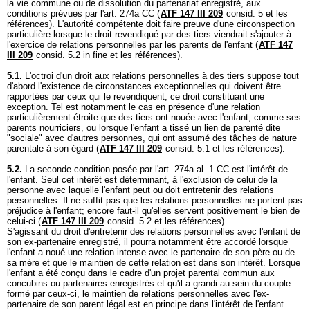
la vie commune ou de dissolution du partenariat enregistré, aux
conditions prévues par l'
art. 274a CC
(
ATF 147 III 209
consid. 5 et les
références). L'autorité compétente doit faire preuve d'une circonspection
particulière lorsque le droit revendiqué par des tiers viendrait s'ajouter à
l'exercice de relations personnelles par les parents de l'enfant (
ATF 147
III 209
consid. 5.2 in fine et les références).
5.1.
L'octroi d'un droit aux relations personnelles à des tiers suppose tout
d'abord l'existence de circonstances exceptionnelles qui doivent être
rapportées par ceux qui le revendiquent, ce droit constituant une
exception. Tel est notamment le cas en présence d'une relation
particulièrement étroite que des tiers ont nouée avec l'enfant, comme ses
parents nourriciers, ou lorsque l'enfant a tissé un lien de parenté dite
"sociale" avec d'autres personnes, qui ont assumé des tâches de nature
parentale à son égard (
ATF 147 III 209
consid. 5.1 et les références).
5.2.
La seconde condition posée par l'
art. 274a al. 1 CC
est l'intérêt de
l'enfant. Seul cet intérêt est déterminant, à l'exclusion de celui de la
personne avec laquelle l'enfant peut ou doit entretenir des relations
personnelles. Il ne suffit pas que les relations personnelles ne portent pas
préjudice à l'enfant; encore faut-il qu'elles servent positivement le bien de
celui-ci (
ATF 147 III 209
consid. 5.2 et les références).
S'agissant du droit d'entretenir des relations personnelles avec l'enfant de
son ex-partenaire enregistré, il pourra notamment être accordé lorsque
l'enfant a noué une relation intense avec le partenaire de son père ou de
sa mère et que le maintien de cette relation est dans son intérêt. Lorsque
l'enfant a été conçu dans le cadre d'un projet parental commun aux
concubins ou partenaires enregistrés et qu'il a grandi au sein du couple
formé par ceux-ci, le maintien de relations personnelles avec l'ex-
partenaire de son parent légal est en principe dans l'intérêt de l'enfant.