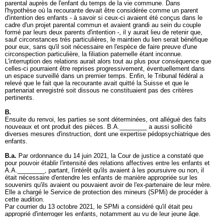
parental auprès de l'enfant du temps de la vie commune. Dans
l'hypothèse où la recourante devait être considérée comme un parent
d'intention des enfants - à savoir si ceux-ci avaient été conçus dans le
cadre d'un projet parental commun et avaient grandi au sein du couple
formé par leurs deux parents d'intention -, il y aurait lieu de retenir que,
sauf circonstances très particulières, le maintien du lien serait bénéfique
pour eux, sans qu'il soit nécessaire en l'espèce de faire preuve d'une
circonspection particulière, la filiation paternelle étant inconnue.
L'interruption des relations aurait alors tout au plus pour conséquence que
celles-ci pourraient être reprises progressivement, éventuellement dans
un espace surveillé dans un premier temps. Enfin, le Tribunal fédéral a
relevé que le fait que la recourante avait quitté la Suisse et que le
partenariat enregistré soit dissous ne constituaient pas des critères
pertinents.
B.
Ensuite du renvoi, les parties se sont déterminées, ont allégué des faits
nouveaux et ont produit des pièces. B.A.________ a aussi sollicité
diverses mesures d'instruction, dont une expertise pédopsychiatrique des
enfants.
B.a.
Par ordonnance du 14 juin 2021, la Cour de justice a constaté que
pour pouvoir établir l'intensité des relations affectives entre les enfants et
A.A.________, partant, l'intérêt qu'ils avaient à les poursuivre ou non, il
était nécessaire d'entendre les enfants de manière appropriée sur les
souvenirs qu'ils avaient ou pouvaient avoir de l'ex-partenaire de leur mère.
Elle a chargé le Service de protection des mineurs (SPMi) de procéder à
cette audition.
Par courrier du 13 octobre 2021, le SPMi a considéré qu'il était peu
approprié d'interroger les enfants, notamment au vu de leur jeune âge.