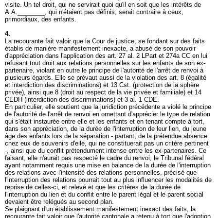
visite. Un tel droit, qui ne servirait quoi qu'il en soit que les intérêts de
A.A.________, qui n'étaient pas définis, serait contraire à ceux,
primordiaux, des enfants.
4.
La recourante fait valoir que la Cour de justice, se fondant sur des faits
établis de manière manifestement inexacte, a abusé de son pouvoir
d'appréciation dans l'application des
art. 27 al. 2 LPart
et 274a CC en lui
refusant tout droit aux relations personnelles sur les enfants de son ex-
partenaire, violant en outre le principe de l'autorité de l'arrêt de renvoi à
plusieurs égards. Elle se prévaut aussi de la violation des art. 8 (égalité
et interdiction des discriminations) et 13 Cst. (protection de la sphère
privée), ainsi que 8 (droit au respect de la vie privée et familiale) et 14
CEDH (interdiction des discriminations) et 3 al. 1 CDE.
En particulier, elle soutient que la juridiction précédente a violé le principe
de l'autorité de l'arrêt de renvoi en omettant d'apprécier le type de relation
qui s'était instaurée entre elle et les enfants et en tenant compte à tort,
dans son appréciation, de la durée de l'interruption de leur lien, du jeune
âge des enfants lors de la séparation - partant, de la prétendue absence
chez eux de souvenirs d'elle, qui ne constituerait pas un critère pertinent
-, ainsi que du conflit prétendument intense entre les ex-partenaires. Ce
faisant, elle n'aurait pas respecté le cadre du renvoi, le Tribunal fédéral
ayant notamment requis une mise en balance de la durée de l'interruption
des relations avec l'intensité des relations personnelles, précisé que
l'interruption des relations pourrait tout au plus influencer les modalités de
reprise de celles-ci, et relevé et que les critères de la durée de
l'interruption du lien et du conflit entre le parent légal et le parent social
devaient être relégués au second plan.
Se plaignant d'un établissement manifestement inexact des faits, la
recourante fait valoir que l'autorité cantonale a retenu à tort que l'adoption