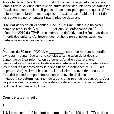
Après le départ de A.A.________ du domicile conjugal, elle ne les avait
jamais revus. Aucune curatelle de surveillance des relations personnelles
n'avait été mise en place. Il paraissait dès lors peu opportun que le SPMi
entende ces enfants, avec lesquels il n'avait jamais établi de lien et dont
les souvenirs ne remontaient pas à plus de deux ans.
B.b.
Par décision du 21 février 2022, la Cour de justice a à nouveau
admis le recours de B.A.________ et annulé l'ordonnance du 12
décembre 2019 du TPAE, considérant en définitive qu'il n'était pas dans
l'intérêt des enfants d'entretenir des relations personnelles avec l'ex-
partenaire enregistrée de leur mère.
C.
Par acte du 30 mars 2022, A.A.________ exerce un recours en matière
civile au Tribunal fédéral. Elle conclut à l'annulation de la décision
cantonale et à sa réforme, en ce sens qu'un droit aux relations
personnelles sur les enfants de son ex-partenaire lui est accordé, selon
les modalités décrites dans le dispositif de l'ordonnance du TPAE (cf.
supra let. A.d). A titre subsidiaire, elle sollicite le renvoi de la cause à
l'autorité précédente pour instruction et nouvelle décision.
Invitées à se déterminer, l'intimée a conclu au rejet du recours et la Cour
de justice s'est référée aux considérants de son arrêt. La recourante a
répliqué. L'intimée a dupliqué.
Considérant en droit :
1.
1.1.
Le recours a été interjeté en temps utile (
art. 100 al. 1 LTF
) et dans la