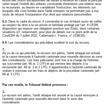
existe des motifs exceptionnels de nature à remettre en cause le principe
selon lequel l'intérêt des enfants commande d'entretenir une relation avec
la recourante, au besoin en complétant l'instruction, les éléments sur
lesquels elle s'est fondée dans l'arrêt entrepris ne permettant pas à eux
seuls de refuser l'instauration d'un droit aux relations personnelles.
6.3.
Dans le cadre du renvoi, il conviendra le cas échéant aussi de veiller
au respect du droit à la vie privée et familiale protégé par l'
art. 8 CEDH
,
disposition qui impose une obligation positive aux Etats, dans certaines
situations (cf. notamment, pour plus de détails sur ce point arrêt de la
CourEDH du 7 juillet 2022, Callamand c. France, n° 2338/20).
6.4.
Les considérations qui précèdent scellent le sort du recours.
7.
Au vu de ce qui précède, le recours est admis, l'arrêt attaqué est annulé
et la cause renvoyée à l'autorité cantonale pour nouvelle décision au sens
des considérants. Les frais judiciaires sont mis à la charge de l'intimée,
qui succombe (
art. 66 al. 1 LTF
) et qui versera des dépens à la
recourante (
art. 68 al. 1 et 2 LTF
). Il appartiendra à l'autorité cantonale de
statuer à nouveau sur les frais et dépens de la procédure cantonale (
art.
68 al. 5 LTF
).
Par ces motifs, le Tribunal fédéral prononce :
1.
Le recours est admis, l'arrêt attaqué est annulé et la cause renvoyée à
l'autorité cantonale pour nouvelle décision dans le sens des
considérants.