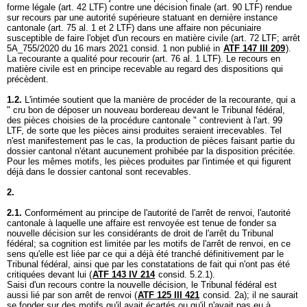
forme légale (
art. 42 LTF
) contre une décision finale (
art. 90 LTF
) rendue
sur recours par une autorité supérieure statuant en dernière instance
cantonale (
art. 75 al. 1 et 2 LTF
) dans une affaire non pécuniaire
susceptible de faire l'objet d'un recours en matière civile (
art. 72 LTF
; arrêt
5A_755/2020 du 16 mars 2021 consid. 1 non publié in
ATF 147 III 209
).
La recourante a qualité pour recourir (
art. 76 al. 1 LTF
). Le recours en
matière civile est en principe recevable au regard des dispositions qui
précèdent.
1.2.
L'intimée soutient que la manière de procéder de la recourante, qui a
" cru bon de déposer un nouveau bordereau devant le Tribunal fédéral,
des pièces choisies de la procédure cantonale " contrevient à l'
art. 99
LTF
, de sorte que les pièces ainsi produites seraient irrecevables. Tel
n'est manifestement pas le cas, la production de pièces faisant partie du
dossier cantonal n'étant aucunement prohibée par la disposition précitée.
Pour les mêmes motifs, les pièces produites par l'intimée et qui figurent
déjà dans le dossier cantonal sont recevables.
2.
2.1.
Conformément au principe de l'autorité de l'arrêt de renvoi, l'autorité
cantonale à laquelle une affaire est renvoyée est tenue de fonder sa
nouvelle décision sur les considérants de droit de l'arrêt du Tribunal
fédéral; sa cognition est limitée par les motifs de l'arrêt de renvoi, en ce
sens qu'elle est liée par ce qui a déjà été tranché définitivement par le
Tribunal fédéral, ainsi que par les constatations de fait qui n'ont pas été
critiquées devant lui (
ATF 143 IV 214
consid. 5.2.1).
Saisi d'un recours contre la nouvelle décision, le Tribunal fédéral est
aussi lié par son arrêt de renvoi (
ATF 125 III 421
consid. 2a); il ne saurait
se fonder sur des motifs qu'il avait écartés ou qu'il n'avait pas eu à