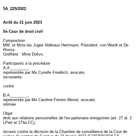
5A_225/2022
Arrêt du 21 juin 2023
IIe Cour de droit civil
Composition
MM. et Mme les Juges fédéraux Herrmann, Président, von Werdt et De
Rossa.
Greffière : Mme Dolivo.
Participants à la procédure
A.A.________,
représentée par Me Cyrielle Friedrich, avocate,
recourante,
contre
B.A.________,
représentée par Me Caroline Ferrero Menut, avocate,
intimée.
Objet
droit aux relations personnelles de l'ex-partenaire enregistrée (
art. 27 al. 2
LPart
et 274a CC),
recours contre la décision de la Chambre de surveillance de la Cour de