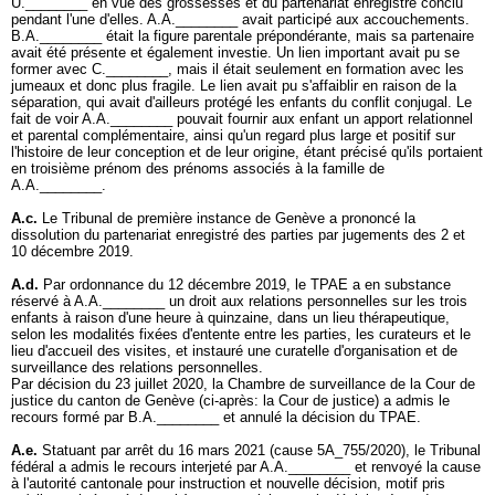
U.________ en vue des grossesses et du partenariat enregistré conclu
pendant l'une d'elles. A.A.________ avait participé aux accouchements.
B.A.________ était la figure parentale prépondérante, mais sa partenaire
avait été présente et également investie. Un lien important avait pu se
former avec C.________, mais il était seulement en formation avec les
jumeaux et donc plus fragile. Le lien avait pu s'affaiblir en raison de la
séparation, qui avait d'ailleurs protégé les enfants du conflit conjugal. Le
fait de voir A.A.________ pouvait fournir aux enfant un apport relationnel
et parental complémentaire, ainsi qu'un regard plus large et positif sur
l'histoire de leur conception et de leur origine, étant précisé qu'ils portaient
en troisième prénom des prénoms associés à la famille de
A.A.________.
A.c.
Le Tribunal de première instance de Genève a prononcé la
dissolution du partenariat enregistré des parties par jugements des 2 et
10 décembre 2019.
A.d.
Par ordonnance du 12 décembre 2019, le TPAE a en substance
réservé à A.A.________ un droit aux relations personnelles sur les trois
enfants à raison d'une heure à quinzaine, dans un lieu thérapeutique,
selon les modalités fixées d'entente entre les parties, les curateurs et le
lieu d'accueil des visites, et instauré une curatelle d'organisation et de
surveillance des relations personnelles.
Par décision du 23 juillet 2020, la Chambre de surveillance de la Cour de
justice du canton de Genève (ci-après: la Cour de justice) a admis le
recours formé par B.A.________ et annulé la décision du TPAE.
A.e.
Statuant par arrêt du 16 mars 2021 (cause 5A_755/2020), le Tribunal
fédéral a admis le recours interjeté par A.A.________ et renvoyé la cause
à l'autorité cantonale pour instruction et nouvelle décision, motif pris