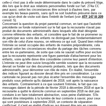
celle-ci n'est pas à elle seule déterminante dans le cadre du présent litige,
dès lors que le droit aux relations personnelles fondé sur l'
art. 274a CC
peut aussi, selon les circonstances être octroyé à d'autres tiers, par
exemple les beaux-parents, sans qu'il ne soit toutefois présumé dans ce
cas qu'un droit de visite soit dans l'intérêt de l'enfant (voir
ATF 147 III 209
consid. 5).
Concernant la question du projet parental commun, en tant que l'autorité
précédente se fonde notamment sur le fait que la recourante n'avait pas
produit de documents administratifs dans lesquels elle était désignée
comme référente des enfants, et considère que le fait de se promener ou
de participer aux soins des enfants ne distinguait pas fondamentalement
son rôle de celui d'une nounou, on relèvera ce qui suit. Quand bien même
l'intimée se serait occupée des enfants de manière prépondérante, cela
pourrait selon les circonstances résulter du partage des tâches convenu
entre les ex-partenaires, de sorte que cela ne saurait suffire pour exclure
que la recourante représente une figure parentale d'attachement pour les
enfants, voire qu'elle doive être considérée comme leur parent d'intention.
L'intimée ne peut être suivie lorsqu'elle semble soutenir que la recourante
devrait se fonder sur des documents probants, tels que des documents
administratifs, pour démontrer son rôle de mère. En réalité, l'ensemble
des indices figurant au dossier devait être pris en considération. La cour
cantonale ne pouvait pas non plus écarter l'ensemble des messages
produits sous prétexte qu'ils dataient de 2018, soit après la naissance
des enfants. Contrairement à ce que soutient l'intimée, le fait que ces
messages datent de la période de février 2018 à décembre 2018 et que la
recourante a quitté le domicile commun en septembre 2018 ne doit pas
conduire à en faire totalement abstraction, sous peine d'arbitraire. S'ils
doivent être interprétés à la lumière de leur contexte à savoir, pour ceux
qui sont postérieurs à septembre 2018, un contexte de séparation
conflictuel, il s'agit en réalité d'indices qui doivent être pris en compte