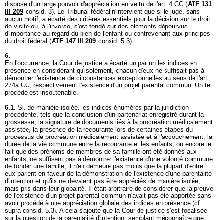
dispose d'un large pouvoir d'appréciation en vertu de l'
art. 4 CC
(
ATF 131
III 209
consid. 3). Le Tribunal fédéral n'intervient que si le juge, sans
aucun motif, a écarté des critères essentiels pour la décision sur le droit
de visite ou, à l'inverse, s'est fondé sur des éléments dépourvus
d'importance au regard du bien de l'enfant ou contrevenant aux principes
du droit fédéral (
ATF 147 III 209
consid. 5.3).
6.
En l'occurrence, la Cour de justice a écarté un par un les indices en
présence en considérant qu'isolément, chacun d'eux ne suffisait pas à
démontrer l'existence de circonstances exceptionnelles au sens de l'
art.
274a CC
, respectivement l'existence d'un projet parental commun. Un tel
procédé est insoutenable.
6.1.
Si, de manière isolée, les indices énumérés par la juridiction
précédente, tels que la conclusion d'un partenariat enregistré durant la
grossesse, la signature de documents liés à la procréation médicalement
assistée, la présence de la recourante lors de certaines étapes du
processus de procréation médicalement assistée et à l'accouchement, la
durée de la vie commune entre la recourante et les enfants, ou encore le
fait que des prénoms de membres de sa famille ont été donnés aux
enfants, ne suffisent pas à démontrer l'existence d'une volonté commune
de fonder une famille, il n'en demeure pas moins que la plupart d'entre
eux parlent en faveur de la démonstration de l'existence d'une parentalité
d'intention et qu'ils ne devaient pas être appréciés de manière isolée,
mais pris dans leur globalité. Il était arbitraire de considérer que la preuve
de l'existence d'un projet parental commun n'avait pas été apportée sans
avoir procédé à une appréciation globale des indices en présence (cf.
supra consid. 5.3). A cela s'ajoute que la Cour de justice s'est focalisée
sur la question de la parentalité d'intention, semblant méconnaître que