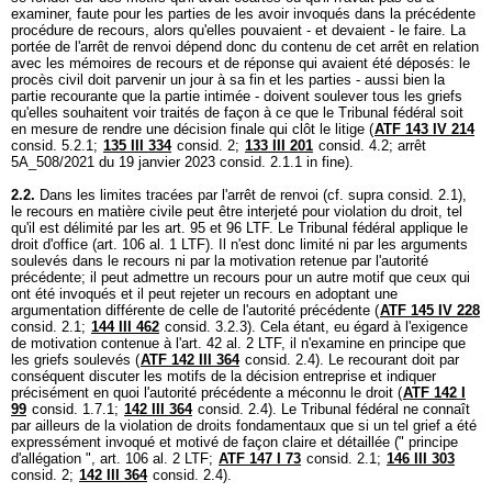
examiner, faute pour les parties de les avoir invoqués dans la précédente
procédure de recours, alors qu'elles pouvaient - et devaient - le faire. La
portée de l'arrêt de renvoi dépend donc du contenu de cet arrêt en relation
avec les mémoires de recours et de réponse qui avaient été déposés: le
procès civil doit parvenir un jour à sa fin et les parties - aussi bien la
partie recourante que la partie intimée - doivent soulever tous les griefs
qu'elles souhaitent voir traités de façon à ce que le Tribunal fédéral soit
en mesure de rendre une décision finale qui clôt le litige (
ATF 143 IV 214
consid. 5.2.1;
135 III 334
consid. 2;
133 III 201
consid. 4.2; arrêt
5A_508/2021 du 19 janvier 2023 consid. 2.1.1 in fine).
2.2.
Dans les limites tracées par l'arrêt de renvoi (cf. supra consid. 2.1),
le recours en matière civile peut être interjeté pour violation du droit, tel
qu'il est délimité par les
art. 95 et 96 LTF
. Le Tribunal fédéral applique le
droit d'office (
art. 106 al. 1 LTF
). Il n'est donc limité ni par les arguments
soulevés dans le recours ni par la motivation retenue par l'autorité
précédente; il peut admettre un recours pour un autre motif que ceux qui
ont été invoqués et il peut rejeter un recours en adoptant une
argumentation différente de celle de l'autorité précédente (
ATF 145 IV 228
consid. 2.1;
144 III 462
consid. 3.2.3). Cela étant, eu égard à l'exigence
de motivation contenue à l'
art. 42 al. 2 LTF
, il n'examine en principe que
les griefs soulevés (
ATF 142 III 364
consid. 2.4). Le recourant doit par
conséquent discuter les motifs de la décision entreprise et indiquer
précisément en quoi l'autorité précédente a méconnu le droit (
ATF 142 I
99
consid. 1.7.1;
142 III 364
consid. 2.4). Le Tribunal fédéral ne connaît
par ailleurs de la violation de droits fondamentaux que si un tel grief a été
expressément invoqué et motivé de façon claire et détaillée (" principe
d'allégation ",
art. 106 al. 2 LTF
;
ATF 147 I 73
consid. 2.1;
146 III 303
consid. 2;
142 III 364
consid. 2.4).