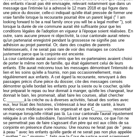
des enfants n'avait pas été envisagée, relevant notamment que dans un
message que l'intimée lui a adressé le 12 mars 2018 et qui figure dans
une pièce du dossier, celle-ci indiquait qu'elle était pressée de former une
vraie famille lorsque la recourante pourrait être un parent légal (" I am
looking forward to be a real family once you will be a legal mother "), soit
lorsque la durée de vie commune aurait été suffisante pour que les
conditions légales de l'adoption en vigueur à l'époque soient réalisées. En
outre, sans aucune preuve ni objectivité, la cour cantonale aurait retenu
qu'un partenariat enregistré pendant la grossesse ne signifie pas une
adhésion au projet parental. Or, dans des couples de parents
hétérosexuels, il ne serait pas rare de voir des mariages se conclure
justement parce que la conjointe est enceinte.
La cour cantonale aurait aussi omis que les ex-partenaires avaient choisi
de porter le même nom de famille, qui était également celui de leurs
enfants. Elle aurait méconnu tous les messages démontrant l'intensité du
lien et les soins qu'elle a fournis, non pas occasionnellement, mais
régulièrement aux enfants. A cet égard la recourante, renvoyant à des
passages précis d'une pièce du dossier, cite des messages censés
démontrer qu'elle bordait les enfants pour la sieste ou le coucher, qu'elle
leur préparait le repas ou leur donnait à manger, qu'elle les changeait, leur
donnait le bain, les promenait, allait faire les courses, allait chercher
C.________à la crèche ou à diverses activités, faisait des sorties avec
eux, leur lisait des histoires, s'intéressait à leur état de santé, à leurs
rendez-vous médicaux voire les organisait et que C.________ ressentait
un manque lorsqu'elle n'était pas là. La cour cantonale l'aurait injustement
reléguée à un rôle subsidiaire, l'assimilant à une nounou, ce que l'on ne
se permettrait pas de faire s'agissant d'un père qui est aux côtés de sa
conjointe en présence d'une nounou. Une nounou ne ferait pas de " peau
à peau " avec les enfants qu'elle garde et ne serait pas non plus appelée
" mother " ou " mummy ", faits que la Cour de justice aurait sciemment