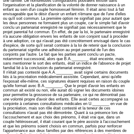
une famille. De nombreuses configurations pouvaient exister dans
l'organisation et la planification de la volonté de donner naissance à un
enfant au sein d'un couple homosexuel féminin. Il était ainsi tout à fait
envisageable que le désir d'avoir un enfant n'émane que de l'une d'elles
ou qu'il soit commun. La première option ne signifiait pas pour autant que
les deux personnes ne formaient plus un couple, car le simple fait d'avoir
conclu un partenariat enregistré ne signifiait pas nécessairement que le
projet parental fut commun. En effet, de par la loi, le partenaire enregistré
n'a aucune obligation envers les enfants de son conjoint sauf à procéder
à une adoption, ce qui n'avait pas été concrètement envisagé dans le cas
d'espèce, de sorte qu'il serait contraire à la loi de retenir que la conclusion
du partenariat signifie une adhésion au projet parental de l'un des
conjoints par l'autre. Le fait que les parties aient conclu un pacte,
notamment successoral, alors que B.A.________ était enceinte, mais
sans mentionner le sort des enfants, était un indice de l'absence de projet
familial lié à la conclusion du partenariat enregistré.
Il n'était pas contesté que A.A.________ avait signé certains documents
liés à la procréation médicalement assistée. Cependant, ainsi qu'elle
l'exposait elle-même, ces signatures étaient requises en raison du couple
qu'elle formait avec B.A.________. Que le projet d'avoir les enfants en
commun ait existé ou non, elle aurait dû signer les documents idoines
pour permettre la grossesse de sa partenaire, ce qui ne démontrait pas
une volonté propre d'avoir des enfants. Elle avait certes accompagné sa
conjointe à certaines consultations médicales en U.________ en vue de
la procréation, mais son rôle était contesté et la teneur de ces
consultations n'avait pas été démontrée. Quant à sa présence lors de
l'accouchement et aux choix des prénoms, il était vrai que, dans un
couple hétérosexuel, il était courant que le père assiste à l'accouchement
et que les prénoms soient choisis en commun, parfois pour renforcer
l'appartenance aux deux familles par des références à des membres de