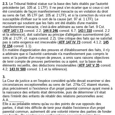
2.3.
Le Tribunal fédéral statue sur la base des faits établis par l'autorité
précédente (
art. 105 al. 1 LTF
). Il ne peut s'en écarter que si ceux-ci ont
été constatés de façon manifestement inexacte ou en violation du droit
au sens de l'
art. 95 LTF
(
art. 105 al. 2 LTF
), et si la correction du vice est
susceptible d'influer sur le sort de la cause (
art. 97 al. 1 LTF
). Le
recourant qui soutient que les faits ont été établis d'une manière
manifestement inexacte, c'est-à-dire arbitraire au sens de l'
art. 9 Cst.
(
ATF 147 I 73
consid. 2.2;
144 II 246
consid. 6.7;
143 I 310
consid. 2.2
et la référence), doit satisfaire au principe d'allégation susmentionné (
art.
106 al. 2 LTF
; cf. supra consid. 2.2). Une critique des faits qui ne satisfait
pas à cette exigence est irrecevable (
ATF 147 IV 73
consid. 4.1.2;
145
IV 154
consid. 1.1).
En matière d'appréciation des preuves et d'établissement des faits, il n'y
a arbitraire que si l'autorité cantonale n'a manifestement pas compris le
sens et la portée d'un moyen de preuve, a omis sans raisons objectives
de tenir compte de preuves pertinentes ou a opéré, sur la base des
éléments recueillis, des déductions insoutenables (
ATF 147 V 35
consid.
4.2;
143 IV 500
consid. 1.1 et la référence).
3.
La Cour de justice a en l'espèce considéré qu'elle devait examiner si des
circonstances exceptionnelles au sens de l'
art. 274a CC
étaient réunies,
plus précisément si l'existence d'un projet parental commun ayant mené à
la naissance des enfants était démontrée, puis de déterminer s'il était
dans l'intérêt des enfants de rétablir des relations personnelles avec
A.A.________.
Elle a au préalable retenu qu'au vu des points de vue opposés des
parties, il était très difficile de tenir pour établie l'existence d'un projet
parental commun, autrement dit une volonté interne des parties de fonder