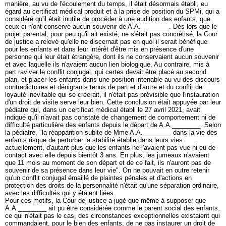
manière, au vu de l'écoulement du temps, il était désormais établi, eu
égard au certificat médical produit et à la prise de position du SPMi, qui a
considéré qu'il était inutile de procéder à une audition des enfants, que
ceux-ci n'ont conservé aucun souvenir de A.A.________. Dès lors que le
projet parental, pour peu qu'il ait existé, ne s'était pas concrétisé, la Cour
de justice a relevé qu'elle ne discernait pas en quoi il serait bénéfique
pour les enfants et dans leur intérêt d'être mis en présence d'une
personne qui leur était étrangère, dont ils ne conservaient aucun souvenir
et avec laquelle ils n'avaient aucun lien biologique. Au contraire, mis à
part raviver le conflit conjugal, qui certes devait être placé au second
plan, et placer les enfants dans une position intenable au vu des discours
contradictoires et dénigrants tenus de part et d'autre et du conflit de
loyauté inévitable qui se créerait, il n'était pas prévisible que l'instauration
d'un droit de visite serve leur bien. Cette conclusion était appuyée par leur
pédiatre qui, dans un certificat médical établi le 27 avril 2021, avait
indiqué qu'il n'avait pas constaté de changement de comportement ni de
difficulté particulière des enfants depuis le départ de A.A.________. Selon
la pédiatre, "la réapparition subite de Mme A.A.________ dans la vie des
enfants risque de perturber la stabilité établie dans leurs vies
actuellement, d'autant plus que les enfants ne l'avaient pas vue ni eu de
contact avec elle depuis bientôt 3 ans. En plus, les jumeaux n'avaient
que 11 mois au moment de son départ et de ce fait, ils n'auront pas de
souvenir de sa présence dans leur vie". On ne pouvait en outre retenir
qu'un conflit conjugal émaillé de plaintes pénales et d'actions en
protection des droits de la personnalité n'était qu'une séparation ordinaire,
avec les difficultés qui y étaient liées.
Pour ces motifs, la Cour de justice a jugé que même à supposer que
A.A.________ ait pu être considérée comme le parent social des enfants,
ce qui n'était pas le cas, des circonstances exceptionnelles existaient qui
commandaient, pour le bien des enfants, de ne pas instaurer un droit de