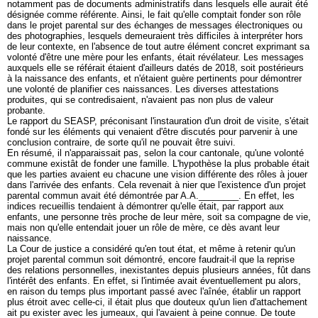
notamment pas de documents administratifs dans lesquels elle aurait été
désignée comme référente. Ainsi, le fait qu'elle comptait fonder son rôle
dans le projet parental sur des échanges de messages électroniques ou
des photographies, lesquels demeuraient très difficiles à interpréter hors
de leur contexte, en l'absence de tout autre élément concret exprimant sa
volonté d'être une mère pour les enfants, était révélateur. Les messages
auxquels elle se référait étaient d'ailleurs datés de 2018, soit postérieurs
à la naissance des enfants, et n'étaient guère pertinents pour démontrer
une volonté de planifier ces naissances. Les diverses attestations
produites, qui se contredisaient, n'avaient pas non plus de valeur
probante.
Le rapport du SEASP, préconisant l'instauration d'un droit de visite, s'était
fondé sur les éléments qui venaient d'être discutés pour parvenir à une
conclusion contraire, de sorte qu'il ne pouvait être suivi.
En résumé, il n'apparaissait pas, selon la cour cantonale, qu'une volonté
commune existât de fonder une famille. L'hypothèse la plus probable était
que les parties avaient eu chacune une vision différente des rôles à jouer
dans l'arrivée des enfants. Cela revenait à nier que l'existence d'un projet
parental commun avait été démontrée par A.A.________. En effet, les
indices recueillis tendaient à démontrer qu'elle était, par rapport aux
enfants, une personne très proche de leur mère, soit sa compagne de vie,
mais non qu'elle entendait jouer un rôle de mère, ce dès avant leur
naissance.
La Cour de justice a considéré qu'en tout état, et même à retenir qu'un
projet parental commun soit démontré, encore faudrait-il que la reprise
des relations personnelles, inexistantes depuis plusieurs années, fût dans
l'intérêt des enfants. En effet, si l'intimée avait éventuellement pu alors,
en raison du temps plus important passé avec l'aînée, établir un rapport
plus étroit avec celle-ci, il était plus que douteux qu'un lien d'attachement
ait pu exister avec les jumeaux, qui l'avaient à peine connue. De toute