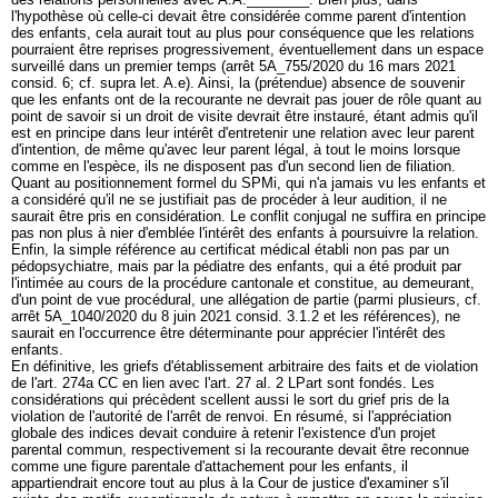
l'hypothèse où celle-ci devait être considérée comme parent d'intention
des enfants, cela aurait tout au plus pour conséquence que les relations
pourraient être reprises progressivement, éventuellement dans un espace
surveillé dans un premier temps (arrêt 5A_755/2020 du 16 mars 2021
consid. 6; cf. supra let. A.e). Ainsi, la (prétendue) absence de souvenir
que les enfants ont de la recourante ne devrait pas jouer de rôle quant au
point de savoir si un droit de visite devrait être instauré, étant admis qu'il
est en principe dans leur intérêt d'entretenir une relation avec leur parent
d'intention, de même qu'avec leur parent légal, à tout le moins lorsque
comme en l'espèce, ils ne disposent pas d'un second lien de filiation.
Quant au positionnement formel du SPMi, qui n'a jamais vu les enfants et
a considéré qu'il ne se justifiait pas de procéder à leur audition, il ne
saurait être pris en considération. Le conflit conjugal ne suffira en principe
pas non plus à nier d'emblée l'intérêt des enfants à poursuivre la relation.
Enfin, la simple référence au certificat médical établi non pas par un
pédopsychiatre, mais par la pédiatre des enfants, qui a été produit par
l'intimée au cours de la procédure cantonale et constitue, au demeurant,
d'un point de vue procédural, une allégation de partie (parmi plusieurs, cf.
arrêt 5A_1040/2020 du 8 juin 2021 consid. 3.1.2 et les références), ne
saurait en l'occurrence être déterminante pour apprécier l'intérêt des
enfants.
En définitive, les griefs d'établissement arbitraire des faits et de violation
de l'
art. 274a CC
en lien avec l'
art. 27 al. 2 LPart
sont fondés. Les
considérations qui précèdent scellent aussi le sort du grief pris de la
violation de l'autorité de l'arrêt de renvoi. En résumé, si l'appréciation
globale des indices devait conduire à retenir l'existence d'un projet
parental commun, respectivement si la recourante devait être reconnue
comme une figure parentale d'attachement pour les enfants, il
appartiendrait encore tout au plus à la Cour de justice d'examiner s'il