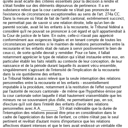
qu'elle avait écarté des critères essentiels pour la décision à rendre et
s'était fondée sur des éléments dépourvus de pertinence. Il a en
substance relevé que la cour cantonale ne s'était pas prononcée sur
l'existence de circonstances exceptionnelles au sens de l'
art. 274a CC
.
Dans la mesure où l'état de fait de l'arrêt cantonal, extrêmement succinct,
ne permettait pas de savoir si une relation étroite, telle qu'un lien de
parenté sociale, avait lié les enfants à la recourante, le Tribunal fédéral a
considéré qu'il ne pouvait se prononcer à cet égard et qu'il appartiendrait à
la Cour de justice de le faire. En outre, celle-ci n'avait pas apprécié
conformément aux exigences légales et en tenant compte de toutes les
circonstances pertinentes si le maintien de relations personnelles entre la
recourante et les enfants était de nature à servir positivement le bien de
ceux-ci, de sorte qu'elle devrait y remédier. Pour ce faire, il fallait
notamment apprécier le type de relation qui s'était instaurée entre eux, en
particulier établir les faits relatifs au contexte de leur conception, de leur
naissance et de la période durant laquelle ils avaient vécu ensemble,
singulièrement s'agissant de l'intensité de l'implication de la recourante
dans la vie quotidienne des enfants.
Le Tribunal fédéral a aussi relevé que la seule interruption des relations
personnelles entre la recourante et les enfants - essentiellement
imputable à la procédure, notamment à la restitution de l'effet suspensif
par l'autorité de recours cantonale - de même que l'hypothèse émise par
la cour cantonale selon laquelle il était hautement vraisemblable que les
mineurs ne se souvenaient plus d'elle, ne permettaient pas, en soi,
d'exclure qu'il soit dans l'intérêt des enfants d'avoir des relations
personnelles avec A.A.________. S'il était indéniable que la durée de
l'interruption des relations pouvait être prise en considération dans le
cadre de l'appréciation du bien de l'enfant, ce critère n'était pas le seul
pertinent et revêtait d'autant moins d'importance que les relations
affectives étaient intenses et que le tiers avait endossé un véritable rôle