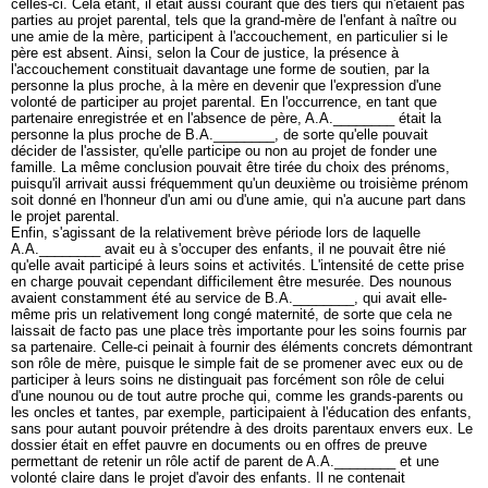
celles-ci. Cela étant, il était aussi courant que des tiers qui n'étaient pas
parties au projet parental, tels que la grand-mère de l'enfant à naître ou
une amie de la mère, participent à l'accouchement, en particulier si le
père est absent. Ainsi, selon la Cour de justice, la présence à
l'accouchement constituait davantage une forme de soutien, par la
personne la plus proche, à la mère en devenir que l'expression d'une
volonté de participer au projet parental. En l'occurrence, en tant que
partenaire enregistrée et en l'absence de père, A.A.________ était la
personne la plus proche de B.A.________, de sorte qu'elle pouvait
décider de l'assister, qu'elle participe ou non au projet de fonder une
famille. La même conclusion pouvait être tirée du choix des prénoms,
puisqu'il arrivait aussi fréquemment qu'un deuxième ou troisième prénom
soit donné en l'honneur d'un ami ou d'une amie, qui n'a aucune part dans
le projet parental.
Enfin, s'agissant de la relativement brève période lors de laquelle
A.A.________ avait eu à s'occuper des enfants, il ne pouvait être nié
qu'elle avait participé à leurs soins et activités. L'intensité de cette prise
en charge pouvait cependant difficilement être mesurée. Des nounous
avaient constamment été au service de B.A.________, qui avait elle-
même pris un relativement long congé maternité, de sorte que cela ne
laissait de facto pas une place très importante pour les soins fournis par
sa partenaire. Celle-ci peinait à fournir des éléments concrets démontrant
son rôle de mère, puisque le simple fait de se promener avec eux ou de
participer à leurs soins ne distinguait pas forcément son rôle de celui
d'une nounou ou de tout autre proche qui, comme les grands-parents ou
les oncles et tantes, par exemple, participaient à l'éducation des enfants,
sans pour autant pouvoir prétendre à des droits parentaux envers eux. Le
dossier était en effet pauvre en documents ou en offres de preuve
permettant de retenir un rôle actif de parent de A.A.________ et une
volonté claire dans le projet d'avoir des enfants. Il ne contenait