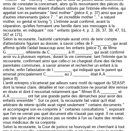
omis de constater la concernant, alors qu'ils ressortaient des pièces du
dossier. Ces termes étaient d'ailleurs utilisés par l'intimée elle-même, qui
appelait son ex-partenaire " best mother " (pièce 4, p. 37) ainsi que par
d'autres intervenants (pièce 7 : " an incredible mother ", " a naturel
mother, so gental et loving "). L'intimée avait confirmé, avant la
séparation, qu'elles formaient une famille dans ses messages à la
recourante, en indiquant " nos " enfants (pièce 4, p. 2, 26, 37, 39, 47, 51,
167 et 171).
Selon la recourante, l'autorité cantonale aurait omis de tenir compte
d'attestations figurant au dossier, à savoir celles de F.________, qui avait
affirmé qu'elle l'aidait beaucoup avec les enfants (pièce 7), de Mme
G.________, référente de C.________ à H.________, qui avait confirmé
avoir vu à plusieurs reprises, durant la vie commune, tant l'intimée que la
recourante, confirmant ainsi que celle-ci se chargeait d'une des tâches
parentales communes, à savoir amener et rechercher un enfant à la
crèche, enfin l'attestation de I.________, qui indiquait que le parent qui
amenait principalement C.________ au J.________ était A.A.________
(pièce 8).
L'arrêt entrepris s'écarterait par ailleurs sans motif du rapport du SEASP,
dont la teneur claire, détaillée et non contradictoire ne pourrait être remise
en doute et dont il ressortait notamment que " Mmes B.A.________ et
A.A.________ ont fait une grande partie des démarches pour avoir des
enfants ensemble ". Sur ce point, la recourante fait valoir qu'il était
arbitraire de retenir qu'elle avait signé seulement " certains documents "
et accompagné son ex-conjointe à " certaines consultations ", exposant
que l'on ne verrait pas quel document elle n'aurait pas signé. Il ne serait
pas rare qu'un père ne puisse pas se rendre à l'un ou l'autre des rendez-
vous médicaux de sa conjointe.
Selon la recourante, la Cour de justice se fourvoyait en cherchant à tout