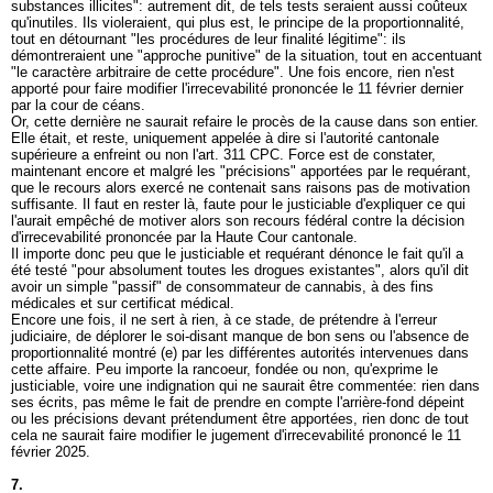
substances illicites": autrement dit, de tels tests seraient aussi coûteux
qu'inutiles. Ils violeraient, qui plus est, le principe de la proportionnalité,
tout en détournant "les procédures de leur finalité légitime": ils
démontreraient une "approche punitive" de la situation, tout en accentuant
"le caractère arbitraire de cette procédure". Une fois encore, rien n'est
apporté pour faire modifier l'irrecevabilité prononcée le 11 février dernier
par la cour de céans.
Or, cette dernière ne saurait refaire le procès de la cause dans son entier.
Elle était, et reste, uniquement appelée à dire si l'autorité cantonale
supérieure a enfreint ou non l'
art. 311 CPC
. Force est de constater,
maintenant encore et malgré les "précisions" apportées par le requérant,
que le recours alors exercé ne contenait sans raisons pas de motivation
suffisante. Il faut en rester là, faute pour le justiciable d'expliquer ce qui
l'aurait empêché de motiver alors son recours fédéral contre la décision
d'irrecevabilité prononcée par la Haute Cour cantonale.
Il importe donc peu que le justiciable et requérant dénonce le fait qu'il a
été testé "pour absolument toutes les drogues existantes", alors qu'il dit
avoir un simple "passif" de consommateur de cannabis, à des fins
médicales et sur certificat médical.
Encore une fois, il ne sert à rien, à ce stade, de prétendre à l'erreur
judiciaire, de déplorer le soi-disant manque de bon sens ou l'absence de
proportionnalité montré (e) par les différentes autorités intervenues dans
cette affaire. Peu importe la rancoeur, fondée ou non, qu'exprime le
justiciable, voire une indignation qui ne saurait être commentée: rien dans
ses écrits, pas même le fait de prendre en compte l'arrière-fond dépeint
ou les précisions devant prétendument être apportées, rien donc de tout
cela ne saurait faire modifier le jugement d'irrecevabilité prononcé le 11
février 2025.
7.