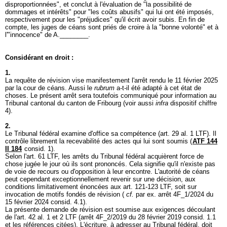
disproportionnées", et conclut à l'évaluation de "la possibilité de
dommages et intérêts" pour "les coûts abusifs" qui lui ont été imposés,
respectivement pour les "préjudices" qu'il écrit avoir subis. En fin de
compte, les juges de céans sont priés de croire à la "bonne volonté" et à
l'"innocence" de A.________.
Considérant en droit :
1.
La requête de révision vise manifestement l'arrêt rendu le 11 février 2025
par la cour de céans. Aussi le
rubrum
a-t-il été adapté à cet état de
choses. Le présent arrêt sera toutefois communiqué pour information au
Tribunal cantonal du canton de Fribourg (voir aussi
infra
dispositif chiffre
4).
2.
Le Tribunal fédéral examine d'office sa compétence (
art. 29 al. 1 LTF
). Il
contrôle librement la recevabilité des actes qui lui sont soumis (
ATF 144
II 184
consid. 1).
Selon l'
art. 61 LTF
, les arrêts du Tribunal fédéral acquièrent force de
chose jugée le jour où ils sont prononcés. Cela signifie qu'il n'existe pas
de voie de recours ou d'opposition à leur encontre. L'autorité de céans
peut cependant exceptionnellement revenir sur une décision, aux
conditions limitativement énoncées aux
art. 121-123 LTF
, soit sur
invocation de motifs fondés de révision (
cf.
par ex. arrêt 4F_1/2024 du
15 février 2024 consid. 4.1).
La présente demande de révision est soumise aux exigences découlant
de l'
art. 42 al. 1 et 2 LTF
(arrêt 4F_2/2019 du 28 février 2019 consid. 1.1
et les références citées). L'écriture, à adresser au Tribunal fédéral, doit