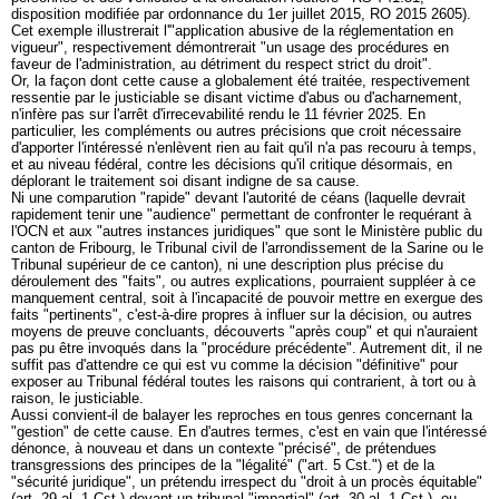
disposition modifiée par ordonnance du 1er juillet 2015, RO 2015 2605).
Cet exemple illustrerait l'"application abusive de la réglementation en
vigueur", respectivement démontrerait "un usage des procédures en
faveur de l'administration, au détriment du respect strict du droit".
Or, la façon dont cette cause a globalement été traitée, respectivement
ressentie par le justiciable se disant victime d'abus ou d'acharnement,
n'infère pas sur l'arrêt d'irrecevabilité rendu le 11 février 2025. En
particulier, les compléments ou autres précisions que croit nécessaire
d'apporter l'intéressé n'enlèvent rien au fait qu'il n'a pas recouru à temps,
et au niveau fédéral, contre les décisions qu'il critique désormais, en
déplorant le traitement soi disant indigne de sa cause.
Ni une comparution "rapide" devant l'autorité de céans (laquelle devrait
rapidement tenir une "audience" permettant de confronter le requérant à
l'OCN et aux "autres instances juridiques" que sont le Ministère public du
canton de Fribourg, le Tribunal civil de l'arrondissement de la Sarine ou le
Tribunal supérieur de ce canton), ni une description plus précise du
déroulement des "faits", ou autres explications, pourraient suppléer à ce
manquement central, soit à l'incapacité de pouvoir mettre en exergue des
faits "pertinents", c'est-à-dire propres à influer sur la décision, ou autres
moyens de preuve concluants, découverts "après coup" et qui n'auraient
pas pu être invoqués dans la "procédure précédente". Autrement dit, il ne
suffit pas d'attendre ce qui est vu comme la décision "définitive" pour
exposer au Tribunal fédéral toutes les raisons qui contrarient, à tort ou à
raison, le justiciable.
Aussi convient-il de balayer les reproches en tous genres concernant la
"gestion" de cette cause. En d'autres termes, c'est en vain que l'intéressé
dénonce, à nouveau et dans un contexte "précisé", de prétendues
transgressions des principes de la "légalité" ("
art. 5 Cst.
") et de la
"sécurité juridique", un prétendu irrespect du "droit à un procès équitable"
(
art. 29 al. 1 Cst.
) devant un tribunal "impartial" (
art. 30 al. 1 Cst.
), ou