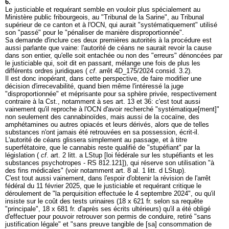
6.
Le justiciable et requérant semble en vouloir plus spécialement au
Ministère public fribourgeois, au "Tribunal de la Sarine", au Tribunal
supérieur de ce canton et à l'OCN, qui aurait "systématiquement" utilisé
son "passé" pour le "pénaliser de manière disproportionnée".
Sa demande d'inclure ces deux premières autorités à la procédure est
aussi parlante que vaine: l'autorité de céans ne saurait revoir la cause
dans son entier, qu'elle soit entachée ou non des "erreurs" dénoncées par
le justiciable qui, soit dit en passant, mélange une fois de plus les
différents ordres juridiques (
cf
. arrêt 4D_175/2024 consid. 3.2).
Il est donc inopérant, dans cette perspective, de faire modifier une
décision d'irrecevabilité, quand bien même l'intéressé la juge
"disproportionnée" et méprisante pour sa sphère privée, respectivement
contraire à la Cst., notamment à ses art. 13 et 36: c'est tout aussi
vainement qu'il reproche à l'OCN d'avoir recherché "systématique[ment]"
non seulement des cannabinoïdes, mais aussi de la cocaïne, des
amphétamines ou autres opiacés et leurs dérivés, alors que de telles
substances n'ont jamais été retrouvées en sa possession, écrit-il.
L'autorité de céans glissera simplement au passage, et à titre
superfétatoire, que le cannabis reste qualifié de "stupéfiant" par la
législation (
cf
. art. 2 litt. a LStup [loi fédérale sur les stupéfiants et les
substances psychotropes - RS 812.121]), qui réserve son utilisation "à
des fins médicales" (voir notamment art. 8 al. 1 litt. d LStup).
C'est tout aussi vainement, dans l'espoir d'obtenir la révision de l'arrêt
fédéral du 11 février 2025, que le justiciable et requérant critique le
déroulement de "la perquisition effectuée le 4 septembre 2024", ou qu'il
insiste sur le coût des tests urinaires (18 x 621 fr. selon sa requête
"principale", 18 x 681 fr. d'après ses écrits ultérieurs) qu'il a été obligé
d'effectuer pour pouvoir retrouver son permis de conduire, retiré "sans
justification légale" et "sans preuve tangible de [sa] consommation de