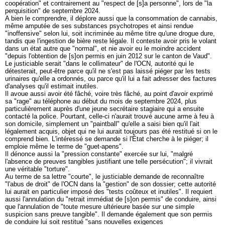
coopération" et contrairement au "respect de [s]a personne", lors de "la
perquisition" de septembre 2024.
A bien le comprendre, il déplore aussi que la consommation de cannabis,
même amputée de ses substances psychotropes et ainsi rendue
"inoffensive" selon lui, soit incriminée au même titre qu'une drogue dure,
tandis que l'ingestion de bière reste légale. Il conteste avoir pris le volant
dans un état autre que "normal", et nie avoir eu le moindre accident
"depuis l'obtention de [s]on permis en juin 2012 sur le canton de Vaud".
Le justiciable serait "dans le collimateur" de l'OCN, autorité qui le
détesterait, peut-être parce qu'il ne s'est pas laissé piéger par les tests
urinaires qu'elle a ordonnés, ou parce qu'il lui a fait adresser des factures
d'analyses qu'il estimait inutiles.
Il avoue aussi avoir été fâché, voire très fâché, au point d'avoir exprimé
sa "rage" au téléphone au début du mois de septembre 2024, plus
particulièrement auprès d'une jeune secrétaire stagiaire qui a ensuite
contacté la police. Pourtant, celle-ci n'aurait trouvé aucune arme à feu à
son domicile, simplement un "paintball" qu'elle a saisi bien qu'il l'ait
légalement acquis, objet qui ne lui aurait toujours pas été restitué si on le
comprend bien. L'intéressé se demande si l'État cherche à le piéger; il
emploie même le terme de "guet-apens".
Il dénonce aussi la "pression constante" exercée sur lui, "malgré
l'absence de preuves tangibles justifiant une telle persécution"; il vivrait
une véritable "torture".
Au terme de sa lettre "courte", le justiciable demande de reconnaître
"l'abus de droit" de l'OCN dans la "gestion" de son dossier; cette autorité
lui aurait en particulier imposé des "tests coûteux et inutiles". Il requiert
aussi l'annulation du "retrait immédiat de [s]on permis" de conduire, ainsi
que l'annulation de "toute mesure ultérieure basée sur une simple
suspicion sans preuve tangible". Il demande également que son permis
de conduire lui soit restitué "sans nouvelles exigences