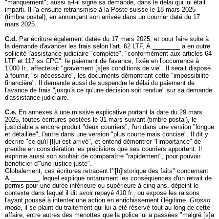
"manquement"; aussi a-t-il signé sa demande, dans le délai qui lui était
imparti. Il l'a ensuite retransmise à la Poste suisse le 18 mars 2025
(timbre postal), en annonçant son arrivée dans un courrier daté du 17
mars 2025.
C.d.
Par écriture également datée du 17 mars 2025, et pour faire suite à
la demande d'avancer les frais selon l'
art. 62 LTF
, A.________ a en outre
sollicité l'assistance judiciaire "complète", "conformément aux articles 64
LTF et 117 ss CPC": le paiement de l'avance, fixée en l'occurrence à
1'000 fr., affecterait "gravement [s]es conditions de vie". Il serait disposé
à fournir, "si nécessaire", les documents démontrant cette "impossibilité
financière". Il demande aussi de suspendre le délai du paiement de
l'avance de frais "jusqu'à ce qu'une décision soit rendue" sur sa demande
d'assistance judiciaire.
C.e.
En annexes à une missive explicative portant la date du 29 mars
2025, toutes écritures postées le 31 mars suivant (timbre postal), le
justiciable a encore produit "deux courriers", l'un dans une version "longue
et détaillée", l'autre dans une version "plus courte mais concise". Il dit y
décrire "ce qu'il [l]ui est arrivé", et entend démontrer "l'importance" de
prendre en considération les précisions que ses courriers apportent. Il
exprime aussi son souhait de comparaître "rapidement", pour pouvoir
bénéficier d'"une justice juste".
Globalement, ces écritures retracent l'"[h]istorique des faits" concernant
A.________, lequel explique notamment les conséquences d'un retrait de
permis pour une durée inférieure ou supérieure à cinq ans, dépeint le
contexte dans lequel il dit avoir repayé 410 fr., ou expose les raisons
l'ayant poussé à intenter une action en enrichissement illégitime.
Grosso
modo
, il se plaint du traitement qui lui a été réservé tout au long de cette
affaire, entre autres des menottes que la police lui a passées "malgré [s]a