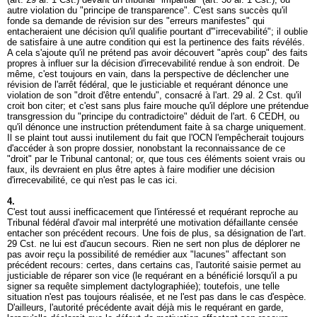
autre violation du "principe de transparence". C'est sans succès qu'il
fonde sa demande de révision sur des "erreurs manifestes" qui
entacheraient une décision qu'il qualifie pourtant d'"irrecevabilité"; il oublie
de satisfaire à une autre condition qui est la pertinence des faits révélés.
A cela s'ajoute qu'il ne prétend pas avoir découvert "après coup" des faits
propres à influer sur la décision d'irrecevabilité rendue à son endroit. De
même, c'est toujours en vain, dans la perspective de déclencher une
révision de l'arrêt fédéral, que le justiciable et requérant dénonce une
violation de son "droit d'être entendu", consacré à l'
art. 29 al. 2 Cst.
qu'il
croit bon citer; et c'est sans plus faire mouche qu'il déplore une prétendue
transgression du "principe du contradictoire" déduit de l'
art. 6 CEDH
, ou
qu'il dénonce une instruction prétendument faite à sa charge uniquement.
Il se plaint tout aussi inutilement du fait que l'OCN l'empêcherait toujours
d'accéder à son propre dossier, nonobstant la reconnaissance de ce
"droit" par le Tribunal cantonal; or, que tous ces éléments soient vrais ou
faux, ils devraient en plus être aptes à faire modifier une décision
d'irrecevabilité, ce qui n'est pas le cas ici.
4.
C'est tout aussi inefficacement que l'intéressé et requérant reproche au
Tribunal fédéral d'avoir mal interprété une motivation défaillante censée
entacher son précédent recours. Une fois de plus, sa désignation de l'
art.
29 Cst.
ne lui est d'aucun secours. Rien ne sert non plus de déplorer ne
pas avoir reçu la possibilité de remédier aux "lacunes" affectant son
précédent recours: certes, dans certains cas, l'autorité saisie permet au
justiciable de réparer son vice (le requérant en a bénéficié lorsqu'il a pu
signer sa requête simplement dactylographiée); toutefois, une telle
situation n'est pas toujours réalisée, et ne l'est pas dans le cas d'espèce.
D'ailleurs, l'autorité précédente avait déjà mis le requérant en garde,