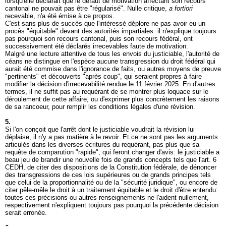
lorsqu'elle déclarait que le défaut de motivation affectant son recours
cantonal ne pouvait pas être "régularisé". Nulle critique,
a fortiori
recevable, n'a été émise à ce propos.
C'est sans plus de succès que l'intéressé déplore ne pas avoir eu un
procès "équitable" devant des autorités impartiales: il n'explique toujours
pas pourquoi son recours cantonal, puis son recours fédéral, ont
successivement été déclarés irrecevables faute de motivation.
Malgré une lecture attentive de tous les envois du justiciable, l'autorité de
céans ne distingue en l'espèce aucune transgression du droit fédéral qui
aurait été commise dans l'ignorance de faits, ou autres moyens de preuve
"pertinents" et découverts "après coup", qui seraient propres à faire
modifier la décision d'irrecevabilité rendue le 11 février 2025. En d'autres
termes, il ne suffit pas au requérant de se montrer plus loquace sur le
déroulement de cette affaire, ou d'exprimer plus concrètement les raisons
de sa rancoeur, pour remplir les conditions légales d'une révision.
5.
Si l'on conçoit que l'arrêt dont le justiciable voudrait la révision lui
déplaise, il n'y a pas matière à le revoir. Et ce ne sont pas les arguments
articulés dans les diverses écritures du requérant, pas plus que sa
requête de comparution "rapide", qui feront changer d'avis: le justiciable a
beau jeu de brandir une nouvelle fois de grands concepts tels que l'
art. 6
CEDH
, de citer des dispositions de la Constitution fédérale, de dénoncer
des transgressions de ces lois supérieures ou de grands principes tels
que celui de la proportionnalité ou de la "sécurité juridique", ou encore de
citer pêle-mêle le droit à un traitement équitable et le droit d'être entendu:
toutes ces précisions ou autres renseignements ne l'aident nullement,
respectivement n'expliquent toujours pas pourquoi la précédente décision
serait erronée.