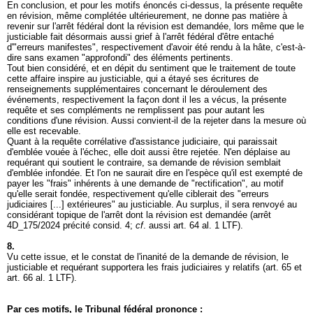
En conclusion, et pour les motifs énoncés ci-dessus, la présente requête
en révision, même complétée ultérieurement, ne donne pas matière à
revenir sur l'arrêt fédéral dont la révision est demandée, lors même que le
justiciable fait désormais aussi grief à l'arrêt fédéral d'être entaché
d'"erreurs manifestes", respectivement d'avoir été rendu à la hâte, c'est-à-
dire sans examen "approfondi" des éléments pertinents.
Tout bien considéré, et en dépit du sentiment que le traitement de toute
cette affaire inspire au justiciable, qui a étayé ses écritures de
renseignements supplémentaires concernant le déroulement des
événements, respectivement la façon dont il les a vécus, la présente
requête et ses compléments ne remplissent pas pour autant les
conditions d'une révision. Aussi convient-il de la rejeter dans la mesure où
elle est recevable.
Quant à la requête corrélative d'assistance judiciaire, qui paraissait
d'emblée vouée à l'échec, elle doit aussi être rejetée. N'en déplaise au
requérant qui soutient le contraire, sa demande de révision semblait
d'emblée infondée. Et l'on ne saurait dire en l'espèce qu'il est exempté de
payer les "frais" inhérents à une demande de "rectification", au motif
qu'elle serait fondée, respectivement qu'elle ciblerait des "erreurs
judiciaires [...] extérieures" au justiciable. Au surplus, il sera renvoyé au
considérant topique de l'arrêt dont la révision est demandée (arrêt
4D_175/2024 précité consid. 4;
cf
. aussi
art. 64 al. 1 LTF
).
8.
Vu cette issue, et le constat de l'inanité de la demande de révision, le
justiciable et requérant supportera les frais judiciaires y relatifs (
art. 65 et
art. 66 al. 1 LTF
).
Par ces motifs, le Tribunal fédéral prononce :