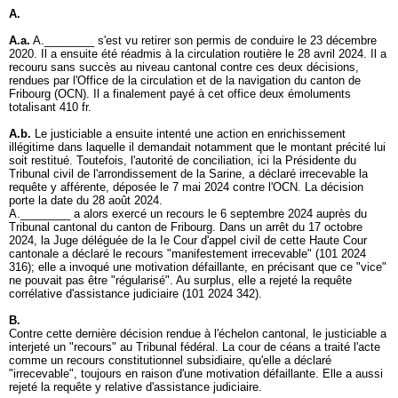
A.
A.a.
A.________ s'est vu retirer son permis de conduire le 23 décembre
2020. Il a ensuite été réadmis à la circulation routière le 28 avril 2024. Il a
recouru sans succès au niveau cantonal contre ces deux décisions,
rendues par l'Office de la circulation et de la navigation du canton de
Fribourg (OCN). Il a finalement payé à cet office deux émoluments
totalisant 410 fr.
A.b.
Le justiciable a ensuite intenté une action en enrichissement
illégitime dans laquelle il demandait notamment que le montant précité lui
soit restitué. Toutefois, l'autorité de conciliation, ici la Présidente du
Tribunal civil de l'arrondissement de la Sarine, a déclaré irrecevable la
requête y afférente, déposée le 7 mai 2024 contre l'OCN. La décision
porte la date du 28 août 2024.
A.________ a alors exercé un recours le 6 septembre 2024 auprès du
Tribunal cantonal du canton de Fribourg. Dans un arrêt du 17 octobre
2024, la Juge déléguée de la Ie Cour d'appel civil de cette Haute Cour
cantonale a déclaré le recours "manifestement irrecevable" (101 2024
316); elle a invoqué une motivation défaillante, en précisant que ce "vice"
ne pouvait pas être "régularisé". Au surplus, elle a rejeté la requête
corrélative d'assistance judiciaire (101 2024 342).
B.
Contre cette dernière décision rendue à l'échelon cantonal, le justiciable a
interjeté un "recours" au Tribunal fédéral. La cour de céans a traité l'acte
comme un recours constitutionnel subsidiaire, qu'elle a déclaré
"irrecevable", toujours en raison d'une motivation défaillante. Elle a aussi
rejeté la requête y relative d'assistance judiciaire.