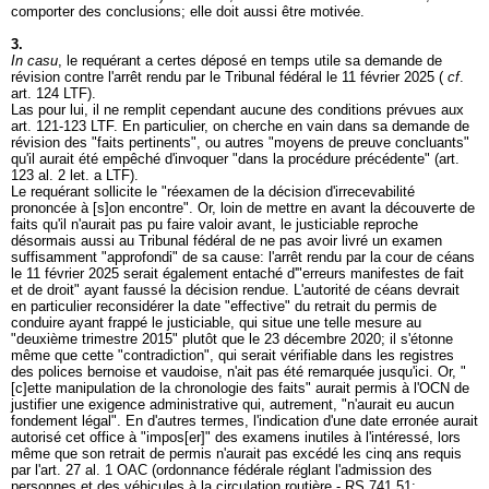
comporter des conclusions; elle doit aussi être motivée.
3.
In casu
, le requérant a certes déposé en temps utile sa demande de
révision contre l'arrêt rendu par le Tribunal fédéral le 11 février 2025 (
cf
.
art. 124 LTF
).
Las pour lui, il ne remplit cependant aucune des conditions prévues aux
art. 121-123 LTF
. En particulier, on cherche en vain dans sa demande de
révision des "faits pertinents", ou autres "moyens de preuve concluants"
qu'il aurait été empêché d'invoquer "dans la procédure précédente" (
art.
123 al. 2 let. a LTF
).
Le requérant sollicite le "réexamen de la décision d'irrecevabilité
prononcée à [s]on encontre". Or, loin de mettre en avant la découverte de
faits qu'il n'aurait pas pu faire valoir avant, le justiciable reproche
désormais aussi au Tribunal fédéral de ne pas avoir livré un examen
suffisamment "approfondi" de sa cause: l'arrêt rendu par la cour de céans
le 11 février 2025 serait également entaché d'"erreurs manifestes de fait
et de droit" ayant faussé la décision rendue. L'autorité de céans devrait
en particulier reconsidérer la date "effective" du retrait du permis de
conduire ayant frappé le justiciable, qui situe une telle mesure au
"deuxième trimestre 2015" plutôt que le 23 décembre 2020; il s'étonne
même que cette "contradiction", qui serait vérifiable dans les registres
des polices bernoise et vaudoise, n'ait pas été remarquée jusqu'ici. Or, "
[c]ette manipulation de la chronologie des faits" aurait permis à l'OCN de
justifier une exigence administrative qui, autrement, "n'aurait eu aucun
fondement légal". En d'autres termes, l'indication d'une date erronée aurait
autorisé cet office à "impos[er]" des examens inutiles à l'intéressé, lors
même que son retrait de permis n'aurait pas excédé les cinq ans requis
par l'
art. 27 al. 1 OAC
(ordonnance fédérale réglant l'admission des
personnes et des véhicules à la circulation routière - RS 741.51;