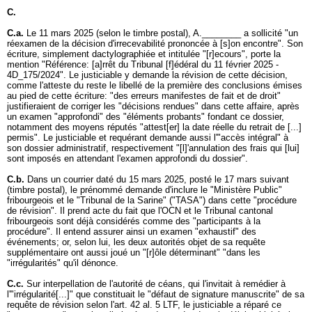
C.
C.a.
Le 11 mars 2025 (selon le timbre postal), A.________ a sollicité "un
réexamen de la décision d'irrecevabilité prononcée à [s]on encontre". Son
écriture, simplement dactylographiée et intitulée "[r]ecours", porte la
mention "Référence: [a]rrêt du Tribunal [f]édéral du 11 février 2025 -
4D_175/2024". Le justiciable y demande la révision de cette décision,
comme l'atteste du reste le libellé de la première des conclusions émises
au pied de cette écriture: "des erreurs manifestes de fait et de droit"
justifieraient de corriger les "décisions rendues" dans cette affaire, après
un examen "approfondi" des "éléments probants" fondant ce dossier,
notamment des moyens réputés "attest[er] la date réelle du retrait de [...]
permis". Le justiciable et requérant demande aussi l'"accès intégral" à
son dossier administratif, respectivement "[l]'annulation des frais qui [lui]
sont imposés en attendant l'examen approfondi du dossier".
C.b.
Dans un courrier daté du 15 mars 2025, posté le 17 mars suivant
(timbre postal), le prénommé demande d'inclure le "Ministère Public"
fribourgeois et le "Tribunal de la Sarine" ("TASA") dans cette "procédure
de révision". Il prend acte du fait que l'OCN et le Tribunal cantonal
fribourgeois sont déjà considérés comme des "participants à la
procédure". Il entend assurer ainsi un examen "exhaustif" des
événements; or, selon lui, les deux autorités objet de sa requête
supplémentaire ont aussi joué un "[r]ôle déterminant" "dans les
"irrégularités" qu'il dénonce.
C.c.
Sur interpellation de l'autorité de céans, qui l'invitait à remédier à
l'"irrégularité[...]" que constituait le "défaut de signature manuscrite" de sa
requête de révision selon l'
art. 42 al. 5 LTF
, le justiciable a réparé ce