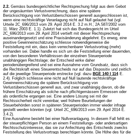
2.2.
Gemäss bundesgerichtlicher Rechtsprechung folgt aus dem Gebot
der ungesäumten Verlustverrechnung, dass eine spätere
Berücksichtigung von Verlustüberschüssen generell ausgeschlossen ist,
wenn eine rechtskräftige Veranlagung nicht auf Null gelautet hat (vgl.
Urteile 2C_696/2013 vom 29. April 2014 E. 3.2 m.H.; 2A.587/2002 vom
11. März 2003 E. 1.1). Zuletzt hat sich das Bundesgericht im Urteil
2C_696/2013 vom 29. April 2014 vertieft mit dieser Rechtsprechung
auseinandergesetzt und eine Praxisänderung abgelehnt. Es erwog, eine
positive Gewinneinschätzung schliesse notwendigerweise die
Feststellung mit ein, dass kein verrechenbarer Verlustvortrag (mehr)
vorhanden sei. Dabei handle es sich um die Feststellung einer dauernden,
von den besonderen Verhältnissen der einzelnen Steuerperiode
unabhängigen Rechtslage; der Entscheid wirke daher
periodenübergreifend und sei eine Ausnahme vom Grundsatz, dass sich
die Rechtskraft eines Steuerentscheids nur auf das Dispositiv und zeitlich
auf die jeweilige Steuerperiode erstrecke (vgl. dazu
BGE 140 I 114
E.
2.4). Folglich schliesse eine nicht auf Null lautende rechtskräftige
Gewinneinschätzung die spätere Berücksichtigung von
Verlustüberschüssen generell aus, und zwar unabhängig davon, ob die
frühere Einschätzung als solche nach pflichtgemässem Ermessen oder
als ordentliche ergangen sei. Eine andere Lösung sei mit der
Rechtssicherheit nicht vereinbar, weil frühere Beurteilungen der
Steuerbehörden sonst in späteren Steuerperioden immer wieder infrage
gestellt werden könnten (vgl. Urteil 2C_696/2013 vom 29. April 2014 E.
3.4.2).
Eine Ausnahme besteht bei einer Nullveranlagung. In diesem Fall fehlt es
der steuerpflichtigen Person an einem Feststellungs- oder andersartigen
Rechtsschutzinteresse, das sie zur Anfechtung des Entscheids zwecks
Feststellung des Verlustvortrags berechtigen könnte. Die Höhe des für die