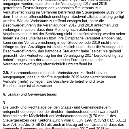
umgangen werden, dass die in der Veranlagung 2017 und 2018
getroffenen Feststellungen des kantonalen Steueramts zur
Verlustverrechnung im Verfahren betreffend die Steuerperiode 2019 unter
dem Titel einer offensichtlich unrichtigen Sachverhaltsfeststellung gerügt
werden. Wie die Vorinstanz zutreffend erwogen hat, hätte die
Beschwerdeführerin die Veranlagungen 2017 und 2018 anfechten und
vorbringen müssen, dass ihrer Meinung nach aktenkundige
Vorjahresverluste bei der Schätzung nicht mitberücksichtigt worden seien.
Indem sie dies unterlassen bzw. ihre Einsprache verspätet erhoben hat,
kann sie die Verlustverrechnung in der Steuerperiode 2019 nicht mehr
infrage stellen. Anzufügen ist diesbezüglich noch, dass die Aussage der
Beschwerdeführerin, das kantonale Steueramt habe "selbst nie geltend
gemacht, den Verlustvortrag bei der Veranlagung 2017 berücksichtigt zu
haben", angesichts der anderslautenden Formulierung in der
Veranlagungsverfügung offensichtlich unzutreffend ist.
2.5.
Zusammenfassend sind die Vorinstanzen zu Recht davon
ausgegangen, dass in der Steuerperiode 2019 keine verrechenbaren
Verluste (mehr) vorliegen. Die Beschwerde betreffend direkte
Bundessteuer ist abzuweisen.
II. Staats- und Gemeindesteuern
3.
Die Sach- und Rechtslage bei den Staats- und Gemeindesteuern
entspricht derjenigen bei der direkten Bundessteuer, und zwar sowohl
hinsichtlich der Möglichkeit der Verlustverrechnung (§ 70 Abs. 1 des
Steuergesetzes des Kantons Zürich vom 8. Juni 1997 [StG/ZH; LS 631.1]
bzw.
Art. 25 Abs. 2 StHG
) als auch in Bezug auf den Umstand, dass das
kantonale Steueramt bei den Einschätzungen 2017 und 2018 im