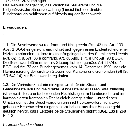
1'742'000.- zu veranlagen.
Das Verwaltungsgericht, das kantonale Steueramt und die
Eidgenössische Steuerverwaltung (hinsichtlich der direkten
Bundessteuer) schliessen auf Abweisung der Beschwerde.
Erwägungen:
1.
1.1.
Die Beschwerde wurde form- und fristgerecht (
Art. 42 und
Art. 100
Abs. 1 BGG
) eingereicht und richtet sich gegen einen Endentscheid einer
letzten kantonalen Instanz in einer Angelegenheit des öffentlichen Rechts
(Art. 82 lit. a, Art. 83 e contrario,
Art. 86 Abs. 1 lit. d und
Art. 90 BGG
).
Die Beschwerdeführerin ist als Steuerpflichtige gemäss
Art. 89 Abs. 1
BGG
und
Art. 73 des Bundesgesetzes vom 14. Dezember 1990 über die
Harmonisierung der direkten Steuern der Kantone und Gemeinden (StHG;
SR 642.14)
zur Beschwerde legitimiert.
1.2.
Die Vorinstanz hat ein einziges Urteil für die Staats- und
Gemeindesteuern und die direkte Bundessteuer erlassen, was zulässig
ist, soweit die zu entscheidenden Rechtsfragen im Bundesrecht und im
harmonisierten kantonalen Recht gleich geregelt sind. Unter diesen
Umständen ist der Beschwerdeführerin nicht vorzuwerfen, nicht zwei
getrennte Beschwerden eingereicht zu haben; aus ihrer Eingabe geht
deutlich hervor, dass Letztere beide Steuerarten betrifft (
BGE 135 II 260
E. 1.3).
I. Direkte Bundessteuer