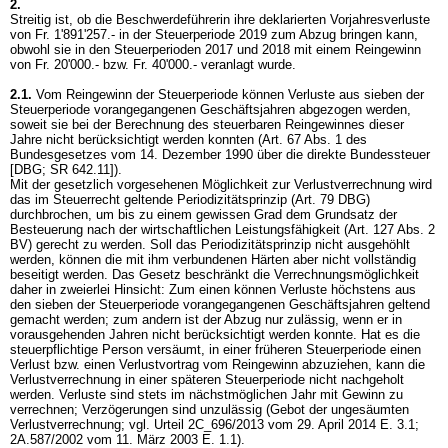
2.
Streitig ist, ob die Beschwerdeführerin ihre deklarierten Vorjahresverluste
von Fr. 1'891'257.- in der Steuerperiode 2019 zum Abzug bringen kann,
obwohl sie in den Steuerperioden 2017 und 2018 mit einem Reingewinn
von Fr. 20'000.- bzw. Fr. 40'000.- veranlagt wurde.
2.1.
Vom Reingewinn der Steuerperiode können Verluste aus sieben der
Steuerperiode vorangegangenen Geschäftsjahren abgezogen werden,
soweit sie bei der Berechnung des steuerbaren Reingewinnes dieser
Jahre nicht berücksichtigt werden konnten (Art. 67 Abs. 1 des
Bundesgesetzes vom 14. Dezember 1990 über die direkte Bundessteuer
[DBG; SR 642.11]).
Mit der gesetzlich vorgesehenen Möglichkeit zur Verlustverrechnung wird
das im Steuerrecht geltende Periodizitätsprinzip (
Art. 79 DBG
)
durchbrochen, um bis zu einem gewissen Grad dem Grundsatz der
Besteuerung nach der wirtschaftlichen Leistungsfähigkeit (
Art. 127 Abs. 2
BV
) gerecht zu werden. Soll das Periodizitätsprinzip nicht ausgehöhlt
werden, können die mit ihm verbundenen Härten aber nicht vollständig
beseitigt werden. Das Gesetz beschränkt die Verrechnungsmöglichkeit
daher in zweierlei Hinsicht: Zum einen können Verluste höchstens aus
den sieben der Steuerperiode vorangegangenen Geschäftsjahren geltend
gemacht werden; zum andern ist der Abzug nur zulässig, wenn er in
vorausgehenden Jahren nicht berücksichtigt werden konnte. Hat es die
steuerpflichtige Person versäumt, in einer früheren Steuerperiode einen
Verlust bzw. einen Verlustvortrag vom Reingewinn abzuziehen, kann die
Verlustverrechnung in einer späteren Steuerperiode nicht nachgeholt
werden. Verluste sind stets im nächstmöglichen Jahr mit Gewinn zu
verrechnen; Verzögerungen sind unzulässig (Gebot der ungesäumten
Verlustverrechnung; vgl. Urteil 2C_696/2013 vom 29. April 2014 E. 3.1;
2A.587/2002 vom 11. März 2003 E. 1.1).