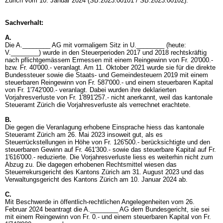
Zürich vom 10. Januar 2024 (SB.2023.00101 / SB.2023.00102).
Sachverhalt:
A.
Die A.________ AG mit vormaligem Sitz in U.________ (heute:
V.________) wurde in den Steuerperioden 2017 und 2018 rechtskräftig
nach pflichtgemässem Ermessen mit einem Reingewinn von Fr. 20'000.-
bzw. Fr. 40'000.- veranlagt. Am 11. Oktober 2021 wurde sie für die direkte
Bundessteuer sowie die Staats- und Gemeindesteuern 2019 mit einem
steuerbaren Reingewinn von Fr. 587'000.- und einem steuerbaren Kapital
von Fr. 1'742'000.- veranlagt. Dabei wurden ihre deklarierten
Vorjahresverluste von Fr. 1'891'257.- nicht anerkannt, weil das kantonale
Steueramt Zürich die Vorjahresverluste als verrechnet erachtete.
B.
Die gegen die Veranlagung erhobene Einsprache hiess das kantonale
Steueramt Zürich am 26. Mai 2023 insoweit gut, als es
Steuerrückstellungen in Höhe von Fr. 126'500.- berücksichtigte und den
steuerbaren Gewinn auf Fr. 461'300.- sowie das steuerbare Kapital auf Fr.
1'616'000.- reduzierte. Die Vorjahresverluste liess es weiterhin nicht zum
Abzug zu. Die dagegen erhobenen Rechtsmittel wiesen das
Steuerrekursgericht des Kantons Zürich am 31. August 2023 und das
Verwaltungsgericht des Kantons Zürich am 10. Januar 2024 ab.
C.
Mit Beschwerde in öffentlich-rechtlichen Angelegenheiten vom 26.
Februar 2024 beantragt die A.________ AG dem Bundesgericht, sie sei
mit einem Reingewinn von Fr. 0.- und einem steuerbaren Kapital von Fr.