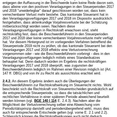
entgegen der Auffassung in der Beschwerde kann keine Rede davon sein,
dass alleine von den positiven Veranlagungen in den Steuerperioden 2017
und 2018 "unwiderlegbar" darauf geschlossen worden sei, dass kein
verrechenbarer Verlust mehr bestehe. Das kantonale Steueramt hat in
den Veranlagungsverfügungen 2017 und 2018 im Dispositiv ausdrücklich
festgehalten, dass aktenkundige Vorjahresverluste bei der Schätzung
mitberücksichtigt worden seien. Nachdem diese
Veranlagungsverfügungen in Rechtskraft erwachsen sind, steht
rechtskräftig fest, dass die Beschwerdeführerin in den Steuerperioden
2017 und 2018 über keine verrechenbaren Vorjahresverluste mehr verfügt
hat. Vor diesem Hintergrund ist im vorliegenden Verfahren betreffend die
Steuerperiode 2019 nicht zu prüfen, ob das kantonale Steueramt bei den
Veranlagungen 2017 und 2018 effektiv eine Verlustverrechnung
vorgenommen oder - wie die Beschwerdeführerin vorbringt - dies in den
Veranlagungsverfügungen lediglich mittels eines Standardsatzes
behauptet hat. Denn dadurch würden im Ergebnis die rechtskräftigen
Veranlagungen 2017 und 2018 überprüft, was zugunsten der
Beschwerdeführerin lediglich im Rahmen einer Revision möglich ist (
Art.
147 ff. DBG
) und von ihr zu Recht als aussichtslos erachtet wird.
2.4.2.
An diesem Ergebnis ändern auch die Überlegungen der
Beschwerdeführerin zur Rechtskraftwirkung im Steuerrecht nichts. Wohl
beschränkt sich die Rechtskraft von Steuerentscheiden grundsätzlich auf
die entsprechende Steuerperiode, so dass die tatsächlichen und
rechtlichen Verhältnisse in einer späteren Periode abweichend beurteilt
werden können (vgl.
BGE 140 I 114
E. 2.4.3). Nachdem aber die
Möglichkeit der Verlustverrechnung selber eine Abweichung vom
Periodizitätsprinzip darstellt und periodenübergreifend wirkt, muss dies
auch für entsprechende Entscheide gelten (vgl. vorne E. 2.1 und 2.2).
Schliesslich können die Rechtskraftwirkungen auch nicht dadurch