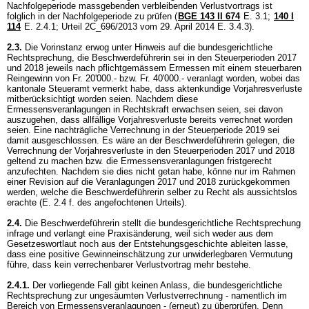
Nachfolgeperiode massgebenden verbleibenden Verlustvortrags ist
folglich in der Nachfolgeperiode zu prüfen (
BGE 143 II 674
E. 3.1
;
140 I
114
E. 2.4.1; Urteil 2C_696/2013 vom 29. April 2014 E. 3.4.3).
2.3.
Die Vorinstanz erwog unter Hinweis auf die bundesgerichtliche
Rechtsprechung, die Beschwerdeführerin sei in den Steuerperioden 2017
und 2018 jeweils nach pflichtgemässem Ermessen mit einem steuerbaren
Reingewinn von Fr. 20'000.- bzw. Fr. 40'000.- veranlagt worden, wobei das
kantonale Steueramt vermerkt habe, dass aktenkundige Vorjahresverluste
mitberücksichtigt worden seien. Nachdem diese
Ermessensveranlagungen in Rechtskraft erwachsen seien, sei davon
auszugehen, dass allfällige Vorjahresverluste bereits verrechnet worden
seien. Eine nachträgliche Verrechnung in der Steuerperiode 2019 sei
damit ausgeschlossen. Es wäre an der Beschwerdeführerin gelegen, die
Verrechnung der Vorjahresverluste in den Steuerperioden 2017 und 2018
geltend zu machen bzw. die Ermessensveranlagungen fristgerecht
anzufechten. Nachdem sie dies nicht getan habe, könne nur im Rahmen
einer Revision auf die Veranlagungen 2017 und 2018 zurückgekommen
werden, welche die Beschwerdeführerin selber zu Recht als aussichtslos
erachte (E. 2.4 f. des angefochtenen Urteils).
2.4.
Die Beschwerdeführerin stellt die bundesgerichtliche Rechtsprechung
infrage und verlangt eine Praxisänderung, weil sich weder aus dem
Gesetzeswortlaut noch aus der Entstehungsgeschichte ableiten lasse,
dass eine positive Gewinneinschätzung zur unwiderlegbaren Vermutung
führe, dass kein verrechenbarer Verlustvortrag mehr bestehe.
2.4.1.
Der vorliegende Fall gibt keinen Anlass, die bundesgerichtliche
Rechtsprechung zur ungesäumten Verlustverrechnung - namentlich im
Bereich von Ermessensveranlagungen - (erneut) zu überprüfen. Denn