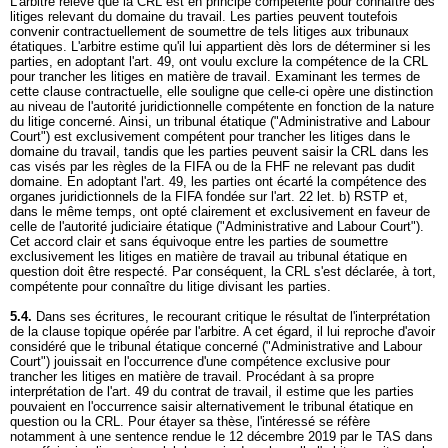
L'arbitre relève que la CRL est en principe compétente pour connaître des
litiges relevant du domaine du travail. Les parties peuvent toutefois
convenir contractuellement de soumettre de tels litiges aux tribunaux
étatiques. L'arbitre estime qu'il lui appartient dès lors de déterminer si les
parties, en adoptant l'art. 49, ont voulu exclure la compétence de la CRL
pour trancher les litiges en matière de travail. Examinant les termes de
cette clause contractuelle, elle souligne que celle-ci opère une distinction
au niveau de l'autorité juridictionnelle compétente en fonction de la nature
du litige concerné. Ainsi, un tribunal étatique ("Administrative and Labour
Court") est exclusivement compétent pour trancher les litiges dans le
domaine du travail, tandis que les parties peuvent saisir la CRL dans les
cas visés par les règles de la FIFA ou de la FHF ne relevant pas dudit
domaine. En adoptant l'art. 49, les parties ont écarté la compétence des
organes juridictionnels de la FIFA fondée sur l'art. 22 let. b) RSTP et,
dans le même temps, ont opté clairement et exclusivement en faveur de
celle de l'autorité judiciaire étatique ("Administrative and Labour Court").
Cet accord clair et sans équivoque entre les parties de soumettre
exclusivement les litiges en matière de travail au tribunal étatique en
question doit être respecté. Par conséquent, la CRL s'est déclarée, à tort,
compétente pour connaître du litige divisant les parties.
5.4.
Dans ses écritures, le recourant critique le résultat de l'interprétation
de la clause topique opérée par l'arbitre. A cet égard, il lui reproche d'avoir
considéré que le tribunal étatique concerné ("Administrative and Labour
Court") jouissait en l'occurrence d'une compétence exclusive pour
trancher les litiges en matière de travail. Procédant à sa propre
interprétation de l'art. 49 du contrat de travail, il estime que les parties
pouvaient en l'occurrence saisir alternativement le tribunal étatique en
question ou la CRL. Pour étayer sa thèse, l'intéressé se réfère
notamment à une sentence rendue le 12 décembre 2019 par le TAS dans