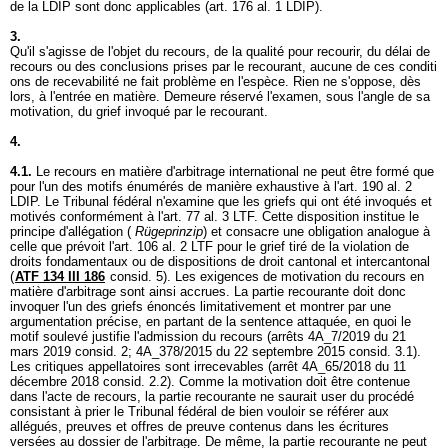
de la LDIP sont donc applicables (
art. 176 al. 1 LDIP
).
3.
Qu'il s'agisse de l'objet du recours, de la qualité pour recourir, du délai de
recours ou des conclusions prises par le recourant, aucune de ces conditi
ons de recevabilité ne fait problème en l'espèce. Rien ne s'oppose, dès
lors, à l'entrée en matière. Demeure réservé l'examen, sous l'angle de sa
motivation, du grief invoqué par le recourant.
4.
4.1.
Le recours en matière d'arbitrage international ne peut être formé que
pour l'un des motifs énumérés de manière exhaustive à l'
art. 190 al. 2
LDIP
. Le Tribunal fédéral n'examine que les griefs qui ont été invoqués et
motivés conformément à l'
art. 77 al. 3 LTF
. Cette disposition institue le
principe d'allégation (
Rügeprinzip
) et consacre une obligation analogue à
celle que prévoit l'
art. 106 al. 2 LTF
pour le grief tiré de la violation de
droits fondamentaux ou de dispositions de droit cantonal et intercantonal
(
ATF 134 III 186
consid. 5). Les exigences de motivation du recours en
matière d'arbitrage sont ainsi accrues. La partie recourante doit donc
invoquer l'un des griefs énoncés limitativement et montrer par une
argumentation précise, en partant de la sentence attaquée, en quoi le
motif soulevé justifie l'admission du recours (arrêts 4A_7/2019 du 21
mars 2019 consid. 2; 4A_378/2015 du 22 septembre 2015 consid. 3.1).
Les critiques appellatoires sont irrecevables (arrêt 4A_65/2018 du 11
décembre 2018 consid. 2.2). Comme la motivation doit être contenue
dans l'acte de recours, la partie recourante ne saurait user du procédé
consistant à prier le Tribunal fédéral de bien vouloir se référer aux
allégués, preuves et offres de preuve contenus dans les écritures
versées au dossier de l'arbitrage. De même, la partie recourante ne peut