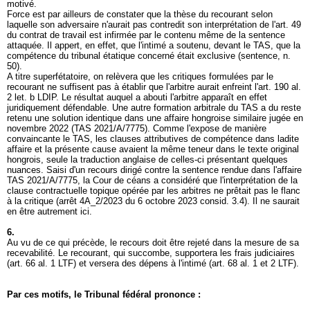
motivé.
Force est par ailleurs de constater que la thèse du recourant selon
laquelle son adversaire n'aurait pas contredit son interprétation de l'art. 49
du contrat de travail est infirmée par le contenu même de la sentence
attaquée. Il appert, en effet, que l'intimé a soutenu, devant le TAS, que la
compétence du tribunal étatique concerné était exclusive (sentence, n.
50).
A titre superfétatoire, on relèvera que les critiques formulées par le
recourant ne suffisent pas à établir que l'arbitre aurait enfreint l'
art. 190 al.
2 let. b LDIP
. Le résultat auquel a abouti l'arbitre apparaît en effet
juridiquement défendable. Une autre formation arbitrale du TAS a du reste
retenu une solution identique dans une affaire hongroise similaire jugée en
novembre 2022 (TAS 2021/A/7775). Comme l'expose de manière
convaincante le TAS, les clauses attributives de compétence dans ladite
affaire et la présente cause avaient la même teneur dans le texte original
hongrois, seule la traduction anglaise de celles-ci présentant quelques
nuances. Saisi d'un recours dirigé contre la sentence rendue dans l'affaire
TAS 2021/A/7775, la Cour de céans a considéré que l'interprétation de la
clause contractuelle topique opérée par les arbitres ne prêtait pas le flanc
à la critique (arrêt 4A_2/2023 du 6 octobre 2023 consid. 3.4). Il ne saurait
en être autrement ici.
6.
Au vu de ce qui précède, le recours doit être rejeté dans la mesure de sa
recevabilité. Le recourant, qui succombe, supportera les frais judiciaires
(
art. 66 al. 1 LTF
) et versera des dépens à l'intimé (
art. 68 al. 1 et 2 LTF
).
Par ces motifs, le Tribunal fédéral prononce :