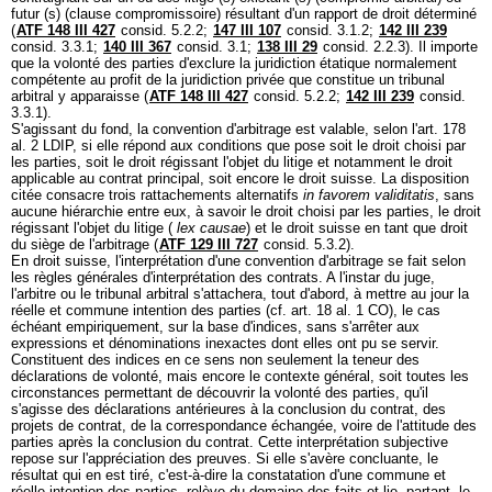
futur (s) (clause compromissoire) résultant d'un rapport de droit déterminé
(
ATF 148 III 427
consid. 5.2.2;
147 III 107
consid. 3.1.2;
142 III 239
consid. 3.3.1;
140 III 367
consid. 3.1;
138 III 29
consid. 2.2.3). Il importe
que la volonté des parties d'exclure la juridiction étatique normalement
compétente au profit de la juridiction privée que constitue un tribunal
arbitral y apparaisse (
ATF 148 III 427
consid. 5.2.2;
142 III 239
consid.
3.3.1).
S'agissant du fond, la convention d'arbitrage est valable, selon l'
art. 178
al. 2 LDIP
, si elle répond aux conditions que pose soit le droit choisi par
les parties, soit le droit régissant l'objet du litige et notamment le droit
applicable au contrat principal, soit encore le droit suisse. La disposition
citée consacre trois rattachements alternatifs
in favorem validitatis
, sans
aucune hiérarchie entre eux, à savoir le droit choisi par les parties, le droit
régissant l'objet du litige (
lex causae
) et le droit suisse en tant que droit
du siège de l'arbitrage (
ATF 129 III 727
consid. 5.3.2).
En droit suisse, l'interprétation d'une convention d'arbitrage se fait selon
les règles générales d'interprétation des contrats. A l'instar du juge,
l'arbitre ou le tribunal arbitral s'attachera, tout d'abord, à mettre au jour la
réelle et commune intention des parties (cf.
art. 18 al. 1 CO
), le cas
échéant empiriquement, sur la base d'indices, sans s'arrêter aux
expressions et dénominations inexactes dont elles ont pu se servir.
Constituent des indices en ce sens non seulement la teneur des
déclarations de volonté, mais encore le contexte général, soit toutes les
circonstances permettant de découvrir la volonté des parties, qu'il
s'agisse des déclarations antérieures à la conclusion du contrat, des
projets de contrat, de la correspondance échangée, voire de l'attitude des
parties après la conclusion du contrat. Cette interprétation subjective
repose sur l'appréciation des preuves. Si elle s'avère concluante, le
résultat qui en est tiré, c'est-à-dire la constatation d'une commune et
réelle intention des parties, relève du domaine des faits et lie, partant, le