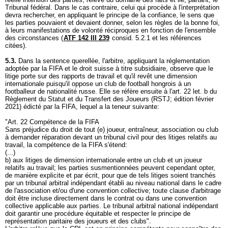
Tribunal fédéral. Dans le cas contraire, celui qui procède à l'interprétation
devra rechercher, en appliquant le principe de la confiance, le sens que
les parties pouvaient et devaient donner, selon les règles de la bonne foi,
à leurs manifestations de volonté réciproques en fonction de l'ensemble
des circonstances (
ATF 142 III 239
consid. 5.2.1 et les références
citées).
5.3.
Dans la sentence querellée, l'arbitre, appliquant la réglementation
adoptée par la FIFA et le droit suisse à titre subsidiaire, observe que le
litige porte sur des rapports de travail et qu'il revêt une dimension
internationale puisqu'il oppose un club de football hongrois à un
footballeur de nationalité russe. Elle se réfère ensuite à l'art. 22 let. b du
Règlement du Statut et du Transfert des Joueurs (RSTJ; édition février
2021) édicté par la FIFA, lequel a la teneur suivante:
"Art. 22 Compétence de la FIFA
Sans préjudice du droit de tout (e) joueur, entraîneur, association ou club
à demander réparation devant un tribunal civil pour des litiges relatifs au
travail, la compétence de la FIFA s'étend:
(...)
b) aux litiges de dimension internationale entre un club et un joueur
relatifs au travail; les parties susmentionnées peuvent cependant opter,
de manière explicite et par écrit, pour que de tels litiges soient tranchés
par un tribunal arbitral indépendant établi au niveau national dans le cadre
de l'association et/ou d'une convention collective; toute clause d'arbitrage
doit être incluse directement dans le contrat ou dans une convention
collective applicable aux parties. Le tribunal arbitral national indépendant
doit garantir une procédure équitable et respecter le principe de
représentation paritaire des joueurs et des clubs".