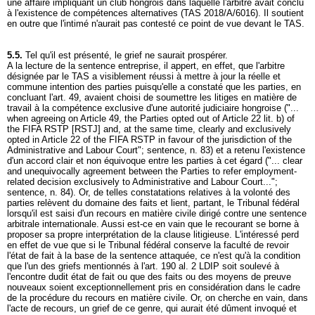
une affaire impliquant un club hongrois dans laquelle l'arbitre avait conclu
à l'existence de compétences alternatives (TAS 2018/A/6016). Il soutient
en outre que l'intimé n'aurait pas contesté ce point de vue devant le TAS.
5.5.
Tel qu'il est présenté, le grief ne saurait prospérer.
A la lecture de la sentence entreprise, il appert, en effet, que l'arbitre
désignée par le TAS a visiblement réussi à mettre à jour la réelle et
commune intention des parties puisqu'elle a constaté que les parties, en
concluant l'art. 49, avaient choisi de soumettre les litiges en matière de
travail à la compétence exclusive d'une autorité judiciaire hongroise ("...
when agreeing on Article 49, the Parties opted out of Article 22 lit. b) of
the FIFA RSTP [RSTJ] and, at the same time, clearly and exclusively
opted in Article 22 of the FIFA RSTP in favour of the jurisdiction of the
Administrative and Labour Court"; sentence, n. 83) et a retenu l'existence
d'un accord clair et non équivoque entre les parties à cet égard ("... clear
and unequivocally agreement between the Parties to refer employment-
related decision exclusively to Administrative and Labour Court...";
sentence, n. 84). Or, de telles constatations relatives à la volonté des
parties relèvent du domaine des faits et lient, partant, le Tribunal fédéral
lorsqu'il est saisi d'un recours en matière civile dirigé contre une sentence
arbitrale internationale. Aussi est-ce en vain que le recourant se borne à
proposer sa propre interprétation de la clause litigieuse. L'intéressé perd
en effet de vue que si le Tribunal fédéral conserve la faculté de revoir
l'état de fait à la base de la sentence attaquée, ce n'est qu'à la condition
que l'un des griefs mentionnés à l'
art. 190 al. 2 LDIP
soit soulevé à
l'encontre dudit état de fait ou que des faits ou des moyens de preuve
nouveaux soient exceptionnellement pris en considération dans le cadre
de la procédure du recours en matière civile. Or, on cherche en vain, dans
l'acte de recours, un grief de ce genre, qui aurait été dûment invoqué et