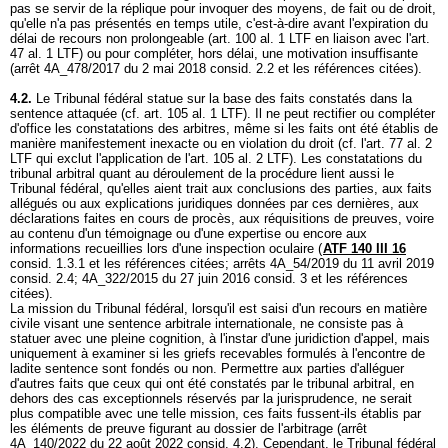
pas se servir de la réplique pour invoquer des moyens, de fait ou de droit,
qu'elle n'a pas présentés en temps utile, c'est-à-dire avant l'expiration du
délai de recours non prolongeable (
art. 100 al. 1 LTF
en liaison avec l'
art.
47 al. 1 LTF
) ou pour compléter, hors délai, une motivation insuffisante
(arrêt 4A_478/2017 du 2 mai 2018 consid. 2.2 et les références citées).
4.2.
Le Tribunal fédéral statue sur la base des faits constatés dans la
sentence attaquée (cf.
art. 105 al. 1 LTF
). Il ne peut rectifier ou compléter
d'office les constatations des arbitres, même si les faits ont été établis de
manière manifestement inexacte ou en violation du droit (cf. l'
art. 77 al. 2
LTF
qui exclut l'application de l'
art. 105 al. 2 LTF
). Les constatations du
tribunal arbitral quant au déroulement de la procédure lient aussi le
Tribunal fédéral, qu'elles aient trait aux conclusions des parties, aux faits
allégués ou aux explications juridiques données par ces dernières, aux
déclarations faites en cours de procès, aux réquisitions de preuves, voire
au contenu d'un témoignage ou d'une expertise ou encore aux
informations recueillies lors d'une inspection oculaire (
ATF 140 III 16
consid. 1.3.1 et les références citées; arrêts 4A_54/2019 du 11 avril 2019
consid. 2.4; 4A_322/2015 du 27 juin 2016 consid. 3 et les références
citées).
La mission du Tribunal fédéral, lorsqu'il est saisi d'un recours en matière
civile visant une sentence arbitrale internationale, ne consiste pas à
statuer avec une pleine cognition, à l'instar d'une juridiction d'appel, mais
uniquement à examiner si les griefs recevables formulés à l'encontre de
ladite sentence sont fondés ou non. Permettre aux parties d'alléguer
d'autres faits que ceux qui ont été constatés par le tribunal arbitral, en
dehors des cas exceptionnels réservés par la jurisprudence, ne serait
plus compatible avec une telle mission, ces faits fussent-ils établis par
les éléments de preuve figurant au dossier de l'arbitrage (arrêt
4A_140/2022 du 22 août 2022 consid. 4.2). Cependant, le Tribunal fédéral