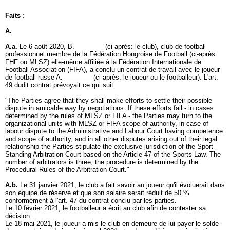
Faits :
A.
A.a.
Le 6 août 2020, B.________ (ci-après: le club), club de football
professionnel membre de la Fédération Hongroise de Football (ci-après:
FHF ou MLSZ) elle-même affiliée à la Fédération Internationale de
Football Association (FIFA), a conclu un contrat de travail avec le joueur
de football russe A.________ (ci-après: le joueur ou le footballeur). L'art.
49 dudit contrat prévoyait ce qui suit:
"The Parties agree that they shall make efforts to settle their possible
dispute in amicable way by negotiations. If these efforts fail - in cases
determined by the rules of MLSZ or FIFA - the Parties may turn to the
organizational units with MLSZ or FIFA scope of authority, in case of
labour dispute to the Administrative and Labour Court having competence
and scope of authority, and in all other disputes arising out of their legal
relationship the Parties stipulate the exclusive jurisdiction of the Sport
Standing Arbitration Court based on the Article 47 of the Sports Law. The
number of arbitrators is three; the procedure is determined by the
Procedural Rules of the Arbitration Court."
A.b.
Le 31 janvier 2021, le club a fait savoir au joueur qu'il évoluerait dans
son équipe de réserve et que son salaire serait réduit de 50 %
conformément à l'art. 47 du contrat conclu par les parties.
Le 10 février 2021, le footballeur a écrit au club afin de contester sa
décision.
Le 18 mai 2021, le joueur a mis le club en demeure de lui payer le solde