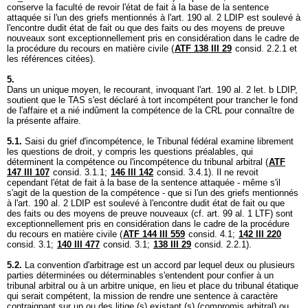
conserve la faculté de revoir l'état de fait à la base de la sentence
attaquée si l'un des griefs mentionnés à l'
art. 190 al. 2 LDIP
est soulevé à
l'encontre dudit état de fait ou que des faits ou des moyens de preuve
nouveaux sont exceptionnellement pris en considération dans le cadre de
la procédure du recours en matière civile (
ATF 138 III 29
consid. 2.2.1 et
les références citées).
5.
Dans un unique moyen, le recourant, invoquant l'
art. 190 al. 2 let. b LDIP
,
soutient que le TAS s'est déclaré à tort incompétent pour trancher le fond
de l'affaire et a nié indûment la compétence de la CRL pour connaître de
la présente affaire.
5.1.
Saisi du grief d'incompétence, le Tribunal fédéral examine librement
les questions de droit, y compris les questions préalables, qui
déterminent la compétence ou l'incompétence du tribunal arbitral (
ATF
147 III 107
consid. 3.1.1;
146 III 142
consid. 3.4.1). Il ne revoit
cependant l'état de fait à la base de la sentence attaquée - même s'il
s'agit de la question de la compétence - que si l'un des griefs mentionnés
à l'
art. 190 al. 2 LDIP
est soulevé à l'encontre dudit état de fait ou que
des faits ou des moyens de preuve nouveaux (cf.
art. 99 al. 1 LTF
) sont
exceptionnellement pris en considération dans le cadre de la procédure
du recours en matière civile (
ATF 144 III 559
consid. 4.1;
142 III 220
consid. 3.1;
140 III 477
consid. 3.1;
138 III 29
consid. 2.2.1).
5.2.
La convention d'arbitrage est un accord par lequel deux ou plusieurs
parties déterminées ou déterminables s'entendent pour confier à un
tribunal arbitral ou à un arbitre unique, en lieu et place du tribunal étatique
qui serait compétent, la mission de rendre une sentence à caractère
contraignant sur un ou des litige (s) existant (s) (compromis arbitral) ou