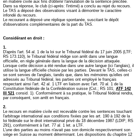
en matière civile aux fins d'obtenir l'annulation de la sentence précitée.
Dans sa réponse, le club (ci-après: l'intimé) a conclu au rejet du recours.
Le TAS a déposé des observations visant à démontrer le caractère
infondé du recours.
Le recourant a déposé une réplique spontanée, suscitant le dépôt
d'observations complémentaires de la part du TAS.
Considérant en droit :
1.
D'après l'art. 54 al. 1 de la loi sur le Tribunal fédéral du 17 juin 2005 (LTF;
RS 173.110), le Tribunal fédéral rédige son arrêt dans une langue
officielle, en règle générale dans la langue de la décision attaquée.
Lorsque cette décision a été rendue dans une autre langue (ici l'anglais), il
utilise la langue officielle choisie par les parties. Devant le TAS, celles-ci
se sont servies de l'anglais, tandis que, dans les mémoires qu'elles ont
adressés au Tribunal fédéral, les parties ont employé le français
respectant ainsi l'
art. 42 al. 1 LTF
en liaison avec l'art. 70 al. 1 de la
Constitution fédérale de la Confédération suisse (Cst.; RS 101;
ATF 142
III 521
consid. 1). Conformément à sa pratique, le Tribunal fédéral rendra,
par conséquent, son arrêt en français.
2.
Le recours en matière civile est recevable contre les sentences touchant
l'arbitrage international aux conditions fixées par les art. 190 à 192 de la
loi fédérale sur le droit international privé du 18 décembre 1987 (LDIP; RS
291), conformément à l'
art. 77 al. 1 let. a LTF
.
L'une des parties au moins n'avait pas son domicile respectivement son
siège en Suisse au moment déterminant. Les dispositions du chapitre 12