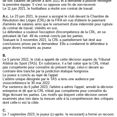
de ses salaires de janvier à avril 2021 et a demandé à pouvoir réintégrer
la première équipe. Il s'est vu opposer une fin de non-recevoir.
Le 11 juin 2021, le footballeur a résilié son contrat de travail.
A.c.
Le 23 juin 2021, le joueur a assigné le club devant la Chambre de
Résolution des Litiges (CRL) de la FIFA en vue d'obtenir le paiement
d'arriérés de salaires ainsi que le versement d'une indemnité pour rupture
du contrat de travail, intérêts en sus.
Le défendeur a soulevé l'exception d'incompétence de la CRL, en se
prévalant de l'art. 49 du contrat conclu par les parties.
Statuant le 3 novembre 2021, la CRL a partiellement fait droit aux
conclusions prises par le demandeur. Elle a condamné le défendeur à
payer divers montants au joueur.
B.
Le 5 janvier 2022, le club a appelé de cette décision auprès du Tribunal
Arbitral du Sport (TAS). En substance, il a fait valoir que la CRL n'était
pas compétente pour connaître du présent litige, celui-ci devant au
contraire être tranché par la juridiction étatique hongroise.
Le joueur a conclu au rejet de l'appel.
L'arbitre unique désignée par le TAS a tenu une audience par
visioconférence le 30 mai 2022.
Par sentence du 6 juillet 2023, l'arbitre a admis l'appel, annulé la décision
entreprise et dit que la CRL n'était pas compétente pour connaître du
litige divisant les parties. Les motifs qui étayent cette décision seront
examinés plus loin dans la mesure utile à la compréhension des critiques
dont celle-ci est la cible.
C.
Le 7 septembre 2023, le joueur (ci-après: le recourant) a formé un recours