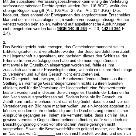
Mit der subsidiären Verfassungsbeschwerde kann einzig die Verletzung
verfassungsmässiger Rechte gerügt werden (
Art. 116 BGG
), wofür das
strenge Rügeprinzip gilt (Art. 106 Abs. 2 i.V.m.
Art. 117 BGG
). Dies
bedeutet, dass anhand der Erwägungen des angefochtenen Entscheides
klar und detailliert darzulegen ist, inwiefern verfassungsmässige Rechte
verletzt worden sein sollen, während auf appellatorische Ausführungen
nicht eingetreten werden kann (
BGE 140 III 264
E. 2.3;
142 III 364
E.
2.4).
2.
Das Bezirksgericht hatte erwogen, das Gemeindeammannamt sei im
Erbteilungsurteil nicht verpflichtet worden, der Beschwerdeführerin Zutritt
zur Liegenschaft zu gewähren, und nachdem dieses den Schlüssel der
Erbenvertreterin zurückgegeben habe und die neue Eigentümerin
mittlerweile im Grundbuch eingetragen worden sei, fehle es ihm
zusätzlich auch an der Passivlegitimation, weshalb eine klare Rechtslage
zu verneinen und auf das Gesuch nicht einzutreten sei.
Das Obergericht hat erwogen, die Beschwerdeführerin könne aus ihrer
Stellung als vormalige Gesamteigentümerin nichts zu ihren Gunsten
ableiten, weil für die Verwaltung der Liegenschaft eine Erbenvertreterin
bestellt worden und in diesem Bereich eigenes Handeln der Erbinnen für
den Nachlass ausgeschlossen sei. Sodann habe sie ihr Gesuch um
Zutritt zum Einfamilienhaus nicht damit begründet, dass sie sich vor der
Versteigerung ein Bild habe machen wollen, um ein Angebot abgeben zu
können, sondern es ihr offenkundig um die Durchsetzung erbrechtlicher
Ansprüche gegangen sei, indem sie vermutet habe, dass sich im Haus
gewisse vermisste Gegenstände befinden könnten; dafür sei jedoch die
Besichtigungsmöglichkeit vor öffentlichen Versteigerungen nicht
vorgesehen. Soweit die Beschwerdeführerin geltend mache, das Inventar
im Nachlass von C.________ sei noch nicht erstellt worden, und sie sich