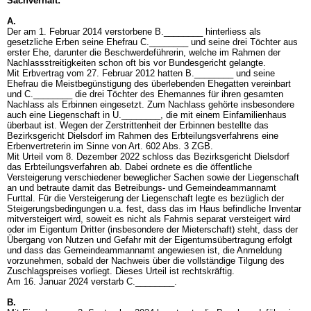
Sachverhalt:
A.
Der am 1. Februar 2014 verstorbene B.________ hinterliess als
gesetzliche Erben seine Ehefrau C.________ und seine drei Töchter aus
erster Ehe, darunter die Beschwerdeführerin, welche im Rahmen der
Nachlassstreitigkeiten schon oft bis vor Bundesgericht gelangte.
Mit Erbvertrag vom 27. Februar 2012 hatten B.________ und seine
Ehefrau die Meistbegünstigung des überlebenden Ehegatten vereinbart
und C.________ die drei Töchter des Ehemannes für ihren gesamten
Nachlass als Erbinnen eingesetzt. Zum Nachlass gehörte insbesondere
auch eine Liegenschaft in U.________, die mit einem Einfamilienhaus
überbaut ist. Wegen der Zerstrittenheit der Erbinnen bestellte das
Bezirksgericht Dielsdorf im Rahmen des Erbteilungsverfahrens eine
Erbenvertreterin im Sinne von
Art. 602 Abs. 3 ZGB
.
Mit Urteil vom 8. Dezember 2022 schloss das Bezirksgericht Dielsdorf
das Erbteilungsverfahren ab. Dabei ordnete es die öffentliche
Versteigerung verschiedener beweglicher Sachen sowie der Liegenschaft
an und betraute damit das Betreibungs- und Gemeindeammannamt
Furttal. Für die Versteigerung der Liegenschaft legte es bezüglich der
Steigerungsbedingungen u.a. fest, dass das im Haus befindliche Inventar
mitversteigert wird, soweit es nicht als Fahrnis separat versteigert wird
oder im Eigentum Dritter (insbesondere der Mieterschaft) steht, dass der
Übergang von Nutzen und Gefahr mit der Eigentumsübertragung erfolgt
und dass das Gemeindeammannamt angewiesen ist, die Anmeldung
vorzunehmen, sobald der Nachweis über die vollständige Tilgung des
Zuschlagspreises vorliegt. Dieses Urteil ist rechtskräftig.
Am 16. Januar 2024 verstarb C.________.
B.