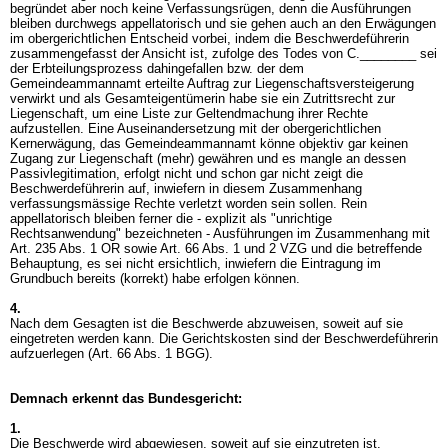
begründet aber noch keine Verfassungsrügen, denn die Ausführungen
bleiben durchwegs appellatorisch und sie gehen auch an den Erwägungen
im obergerichtlichen Entscheid vorbei, indem die Beschwerdeführerin
zusammengefasst der Ansicht ist, zufolge des Todes von C.________ sei
der Erbteilungsprozess dahingefallen bzw. der dem
Gemeindeammannamt erteilte Auftrag zur Liegenschaftsversteigerung
verwirkt und als Gesamteigentümerin habe sie ein Zutrittsrecht zur
Liegenschaft, um eine Liste zur Geltendmachung ihrer Rechte
aufzustellen. Eine Auseinandersetzung mit der obergerichtlichen
Kernerwägung, das Gemeindeammannamt könne objektiv gar keinen
Zugang zur Liegenschaft (mehr) gewähren und es mangle an dessen
Passivlegitimation, erfolgt nicht und schon gar nicht zeigt die
Beschwerdeführerin auf, inwiefern in diesem Zusammenhang
verfassungsmässige Rechte verletzt worden sein sollen. Rein
appellatorisch bleiben ferner die - explizit als "unrichtige
Rechtsanwendung" bezeichneten - Ausführungen im Zusammenhang mit
Art. 235 Abs. 1 OR
sowie
Art. 66 Abs. 1 und 2 VZG
und die betreffende
Behauptung, es sei nicht ersichtlich, inwiefern die Eintragung im
Grundbuch bereits (korrekt) habe erfolgen können.
4.
Nach dem Gesagten ist die Beschwerde abzuweisen, soweit auf sie
eingetreten werden kann. Die Gerichtskosten sind der Beschwerdeführerin
aufzuerlegen (
Art. 66 Abs. 1 BGG
).
Demnach erkennt das Bundesgericht:
1.
Die Beschwerde wird abgewiesen, soweit auf sie einzutreten ist.