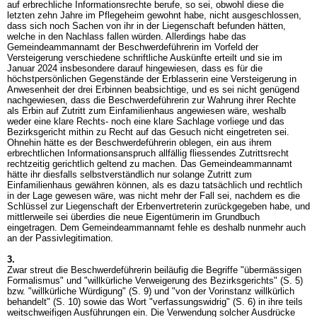
auf erbrechliche Informationsrechte berufe, so sei, obwohl diese die
letzten zehn Jahre im Pflegeheim gewohnt habe, nicht ausgeschlossen,
dass sich noch Sachen von ihr in der Liegenschaft befunden hätten,
welche in den Nachlass fallen würden. Allerdings habe das
Gemeindeammannamt der Beschwerdeführerin im Vorfeld der
Versteigerung verschiedene schriftliche Auskünfte erteilt und sie im
Januar 2024 insbesondere darauf hingewiesen, dass es für die
höchstpersönlichen Gegenstände der Erblasserin eine Versteigerung in
Anwesenheit der drei Erbinnen beabsichtige, und es sei nicht genügend
nachgewiesen, dass die Beschwerdeführerin zur Wahrung ihrer Rechte
als Erbin auf Zutritt zum Einfamilienhaus angewiesen wäre, weshalb
weder eine klare Rechts- noch eine klare Sachlage vorliege und das
Bezirksgericht mithin zu Recht auf das Gesuch nicht eingetreten sei.
Ohnehin hätte es der Beschwerdeführerin oblegen, ein aus ihrem
erbrechtlichen Informationsanspruch allfällig fliessendes Zutrittsrecht
rechtzeitig gerichtlich geltend zu machen. Das Gemeindeammannamt
hätte ihr diesfalls selbstverständlich nur solange Zutritt zum
Einfamilienhaus gewähren können, als es dazu tatsächlich und rechtlich
in der Lage gewesen wäre, was nicht mehr der Fall sei, nachdem es die
Schlüssel zur Liegenschaft der Erbenvertreterin zurückgegeben habe, und
mittlerweile sei überdies die neue Eigentümerin im Grundbuch
eingetragen. Dem Gemeindeammannamt fehle es deshalb nunmehr auch
an der Passivlegitimation.
3.
Zwar streut die Beschwerdeführerin beiläufig die Begriffe "übermässigen
Formalismus" und "willkürliche Verweigerung des Bezirksgerichts" (S. 5)
bzw. "willkürliche Würdigung" (S. 9) und "von der Vorinstanz willkürlich
behandelt" (S. 10) sowie das Wort "verfassungswidrig" (S. 6) in ihre teils
weitschweifigen Ausführungen ein. Die Verwendung solcher Ausdrücke