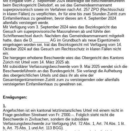
Mit Eingabe vom 2. September 2024 beantragte die Beschwerdeführerin
beim Bezirksgericht Dielsdorf, es sei das Gemeindeammannamt
superprovisorisch sowie im Verfahren nach
Art. 257 ZPO
(Rechtsschutz
in klaren Fällen) zu verpflichten, ihr für eine bis zwei Stunden Zutritt zum
Einfamilienhaus zu gewähren, bevor dieses am 4. September 2024
allenfalls versteigert werde.
Mit Verfügung vom 3. September 2024 wies das Bezirksgericht das
Gesuch um superprovisorische Massnahmen ab und führte den
Schriftenwechsel durch. Nachdem das Gemeindeammannamt mitgeteilt
hatte, dass die D.________ AG im Grundbuch als neue Eigentümerin
eingetragen worden sei, trat das Bezirksgericht mit Verfügung vom 14.
Oktober 2024 auf das Gesuch um Rechtsschutz in klaren Fällen nicht
ein.
Die hiergegen erhobene Beschwerde wies das Obergericht des Kantons
Zürich mit Urteil vom 14. März 2025 ab.
Mit subsidiärer Verfassungsbeschwerde vom 9. Mai 2025 wendet sich die
Beschwerdeführerin an das Bundesgericht. Sie verlangt die Aufhebung
des obergerichtlichen Urteils und dass ihr als eine der
Gesamteigentümerinnen Zutritt zum zu versteigernden oder allenfalls
versteigerten Einfamilienhaus zu gewähren sei.
Erwägungen:
1.
Angefochten ist ein kantonal letztinstanzliches Urteil mit einem nicht in
Frage gestellten Streitwert von Fr. 2'000.--. Folglich steht nicht die
Beschwerde in Zivilsachen, sondern die subsidiäre
Verfassungsbeschwerde zur Verfügung (
Art. 72 Abs. 1,
Art. 74 Abs. 1 lit.
b,
Art. 75 Abs. 1 und
Art. 113 BGG
).