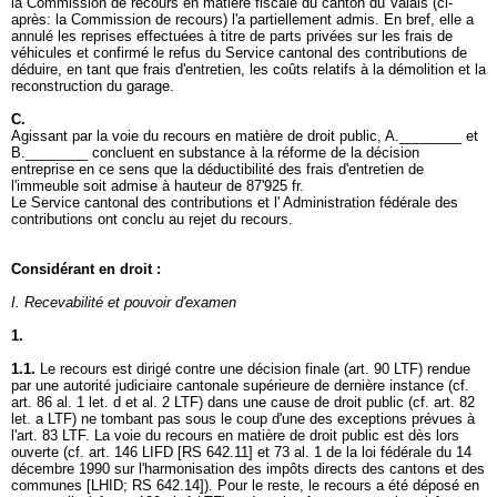
la Commission de recours en matière fiscale du canton du Valais (ci-
après: la Commission de recours) l'a partiellement admis. En bref, elle a
annulé les reprises effectuées à titre de parts privées sur les frais de
véhicules et confirmé le refus du Service cantonal des contributions de
déduire, en tant que frais d'entretien, les coûts relatifs à la démolition et la
reconstruction du garage.
C.
Agissant par la voie du recours en matière de droit public, A.________ et
B.________ concluent en substance à la réforme de la décision
entreprise en ce sens que la déductibilité des frais d'entretien de
l'immeuble soit admise à hauteur de 87'925 fr.
Le Service cantonal des contributions et l' Administration fédérale des
contributions ont conclu au rejet du recours.
Considérant en droit :
I. Recevabilité et pouvoir d'examen
1.
1.1.
Le recours est dirigé contre une décision finale (
art. 90 LTF
) rendue
par une autorité judiciaire cantonale supérieure de dernière instance (cf.
art. 86 al. 1 let
. d et al. 2 LTF) dans une cause de droit public (cf.
art. 82
let. a LTF
) ne tombant pas sous le coup d'une des exceptions prévues à
l'
art. 83 LTF
. La voie du recours en matière de droit public est dès lors
ouverte (cf.
art. 146 LIFD
[RS 642.11] et 73 al. 1 de la loi fédérale du 14
décembre 1990 sur l'harmonisation des impôts directs des cantons et des
communes [LHID; RS 642.14]). Pour le reste, le recours a été déposé en