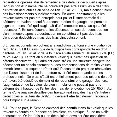
réparations opérées afin de remédier à des défauts découverts après
l'acquisition d'un immeuble ne pouvaient pas être assimilés à des frais
d'entretien déductibles au sens de l'
art. 32 al. 2 LIFD
, mais constituaient
des investissements supplémentaires. En outre, constatant que les
travaux n'avaient pas été entrepris pour pallier l'usure normale du
bâtiment et avaient abouti à la reconstruction du garage, les premiers
juges ont considéré qu'il s'agissait d'un "immeuble nouveau qui a été
reconstruit". En conséquence, les dépenses en cas de reconstruction
d'un immeuble après sa destruction ne constituaient pas des frais
d'entretien déductibles mais des frais d'investissement.
3.3.
Les recourants reprochent à la juridiction cantonale une violation de
l'
art. 32 al. 2 LIFD
, ainsi que de la disposition correspondante en droit
cantonal (cf. art. 28 al. 2 de la loi fiscale valaisanne du 10 mars 1976 [LF;
rs/VS 642.1]). Ils font en substance valoir qu'il n'était pas question de
défauts découverts - qui auraient consisté en une structure dangereuse
nécessitant un assainissement ou des compensations de moins-values
immobilières -, puisque ce n'était qu'à l'occasion du projet de rénovation
que l'assainissement de la structure avait été recommandé par les
professionnels. De plus, c'était essentiellement pour des raisons de coût
qu'il avait été décidé de démolir et de reconstruire le garage. Dès lors,
l'augmentation de la valeur du bien immobilier ne pouvait pas être
déterminée à hauteur de l'entier des frais de rénovation de 154'850 fr. Au
terme d'une analyse détaillée des travaux réalisés, des frais d'entretien
déductibles à hauteur de 87'925 fr. devaient être fiscalement reconnus
pour l'impôt sur le revenu.
3.4.
Pour sa part, le Service cantonal des contributions fait valoir que les
travaux exécutés en l'espèce équivalaient, en pratique, à une nouvelle
construction. Or les frais qui en découlaient devaient être considérés