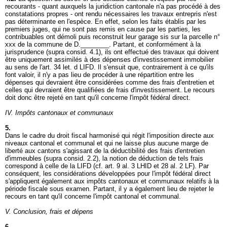
recourants - quant auxquels la juridiction cantonale n'a pas procédé à des
constatations propres - ont rendu nécessaires les travaux entrepris n'est
pas déterminante en l'espèce. En effet, selon les faits établis par les
premiers juges, qui ne sont pas remis en cause par les parties, les
contribuables ont démoli puis reconstruit leur garage sis sur la parcelle n°
xxx de la commune de D.________. Partant, et conformément à la
jurisprudence (supra consid. 4.1), ils ont effectué des travaux qui doivent
être uniquement assimilés à des dépenses d'investissement immobilier
au sens de l'
art. 34 let
. d LIFD. Il s'ensuit que, contrairement à ce qu'ils
font valoir, il n'y a pas lieu de procéder à une répartition entre les
dépenses qui devraient être considérées comme des frais d'entretien et
celles qui devraient être qualifiées de frais d'investissement. Le recours
doit donc être rejeté en tant qu'il concerne l'impôt fédéral direct.
IV. Impôts cantonaux et communaux
5.
Dans le cadre du droit fiscal harmonisé qui régit l'imposition directe aux
niveaux cantonal et communal et qui ne laisse plus aucune marge de
liberté aux cantons s'agissant de la déductibilité des frais d'entretien
d'immeubles (supra consid. 2.2), la notion de déduction de tels frais
correspond à celle de la LIFD (cf.
art. 9 al. 3 LHID
et 28 al. 2 LF). Par
conséquent, les considérations développées pour l'impôt fédéral direct
s'appliquent également aux impôts cantonaux et communaux relatifs à la
période fiscale sous examen. Partant, il y a également lieu de rejeter le
recours en tant qu'il concerne l'impôt cantonal et communal.
V. Conclusion, frais et dépens
6.