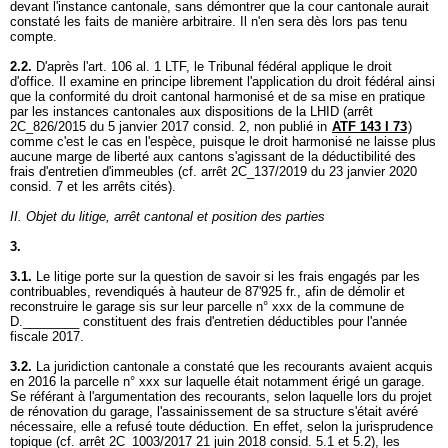
devant l'instance cantonale, sans démontrer que la cour cantonale aurait
constaté les faits de manière arbitraire. Il n'en sera dès lors pas tenu
compte.
2.2.
D'après l'
art. 106 al. 1 LTF
, le Tribunal fédéral applique le droit
d'office. Il examine en principe librement l'application du droit fédéral ainsi
que la conformité du droit cantonal harmonisé et de sa mise en pratique
par les instances cantonales aux dispositions de la LHID (arrêt
2C_826/2015 du 5 janvier 2017 consid. 2, non publié in
ATF 143 I 73
)
comme c'est le cas en l'espèce, puisque le droit harmonisé ne laisse plus
aucune marge de liberté aux cantons s'agissant de la déductibilité des
frais d'entretien d'immeubles (cf. arrêt 2C_137/2019 du 23 janvier 2020
consid. 7 et les arrêts cités).
II. Objet du litige, arrêt cantonal et position des parties
3.
3.1.
Le litige porte sur la question de savoir si les frais engagés par les
contribuables, revendiqués à hauteur de 87'925 fr., afin de démolir et
reconstruire le garage sis sur leur parcelle n° xxx de la commune de
D.________ constituent des frais d'entretien déductibles pour l'année
fiscale 2017.
3.2.
La juridiction cantonale a constaté que les recourants avaient acquis
en 2016 la parcelle n° xxx sur laquelle était notamment érigé un garage.
Se référant à l'argumentation des recourants, selon laquelle lors du projet
de rénovation du garage, l'assainissement de sa structure s'était avéré
nécessaire, elle a refusé toute déduction. En effet, selon la jurisprudence
topique (cf. arrêt 2C_1003/2017 21 juin 2018 consid. 5.1 et 5.2), les