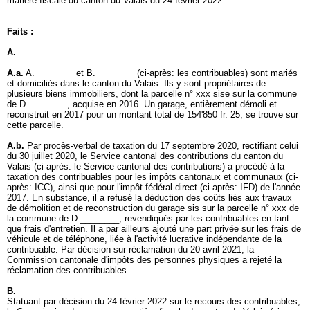
matière fiscale du canton du Valais du 24 février 2022.
Faits :
A.
A.a.
A.________ et B.________ (ci-après: les contribuables) sont mariés
et domiciliés dans le canton du Valais. Ils y sont propriétaires de
plusieurs biens immobiliers, dont la parcelle n° xxx sise sur la commune
de D.________, acquise en 2016. Un garage, entièrement démoli et
reconstruit en 2017 pour un montant total de 154'850 fr. 25, se trouve sur
cette parcelle.
A.b.
Par procès-verbal de taxation du 17 septembre 2020, rectifiant celui
du 30 juillet 2020, le Service cantonal des contributions du canton du
Valais (ci-après: le Service cantonal des contributions) a procédé à la
taxation des contribuables pour les impôts cantonaux et communaux (ci-
après: ICC), ainsi que pour l'impôt fédéral direct (ci-après: IFD) de l'année
2017. En substance, il a refusé la déduction des coûts liés aux travaux
de démolition et de reconstruction du garage sis sur la parcelle n° xxx de
la commune de D.________, revendiqués par les contribuables en tant
que frais d'entretien. Il a par ailleurs ajouté une part privée sur les frais de
véhicule et de téléphone, liée à l'activité lucrative indépendante de la
contribuable. Par décision sur réclamation du 20 avril 2021, la
Commission cantonale d'impôts des personnes physiques a rejeté la
réclamation des contribuables.
B.
Statuant par décision du 24 février 2022 sur le recours des contribuables,