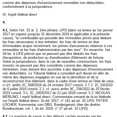
comme des dépenses d'investissement immobilier non déductibles,
conformément à la jurisprudence.
III. Impôt fédéral direct
4.
4.1.
Selon l'art. 32 al. 2, 1ère phrase, LIFD (dans sa teneur au 1er janvier
2017 en vigueur jusqu'au 31 décembre 2019 et applicable à la présente
cause), "le contribuable qui possède des immeubles privés peut déduire
les frais nécessaires à leur entretien, les frais de remise en état
d'immeubles acquis récemment, les primes d'assurances relatives à ces
immeubles et les frais d'administration par des tiers". En revanche, l'
art.
34 let
. d LIFD prévoit que ne peuvent pas être déduits les frais
d'acquisition, de production ou d'amélioration d'éléments de fortune.
Selon la jurisprudence, dans le cas de nouvelles constructions, les frais
investis ne peuvent pas être considérés comme des dépenses
d'entretien, mais doivent être assimilés à des dépenses d'investissement
non déductibles. Le Tribunal fédéral a considéré qu'il devait en aller de
même des dépenses engagées en vue de la démolition et de la
reconstruction d'un bâtiment, dans le cadre d'une remise en l'état de celui-
ci (cf. arrêts 2C_558/2016 du 24 octobre 2017 consid. 2.7.2; 2C_63/2010
du 6 juillet 2010 consid. 2.1; cf. aussi arrêts 9C_704/2022 du 20 février
2023 consid. 3.1; 2C_1003/2017 du 21 juin 2018 consid. 5.2; NICOLAS
MERLINO, I mpôt fédéral direct, Commentaire romand de la loi fédérale
sur l'impôt fédéral direct, 2e éd. 2017, n° 141 ad
art. 32 LIFD
; PETER
LOCHER, Kommentar zum DBG, Bundesgesetz über die direkte
Bundessteuer, vol. I, 3e éd. 2019, n° 27 ad
art. 32 LIFD
).
4.2.
La question de savoir si des défauts cachés évoqués par les