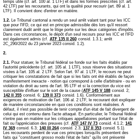
temps utile (cf.
art. 100 al. 1 LTF
) et dans les formes prescrites (cf.
art.
42 LTF
) par les recourants, qui ont la qualité pour recourir (
art. 89 al. 1
LTF
). Il convient donc d'entrer en matière.
1.2.
Le Tribunal cantonal a rendu un seul arrêt valant tant pour les ICC
que pour l'IFD, ce qui est en principe admissible dès lors qu'il ressort
clairement dudit arrêt que le litige porte sur les deux catégories d'impôts.
Dans ces circonstances, le dépôt d'un seul recours pour les ICC et l'IFD
est également admis (cf.
ATF 135 II 260
consid. 1.3.1; arrêt
2C_290/2022 du 23 janvier 2023 consid. 1.2).
2.
2.1.
Pour statuer, le Tribunal fédéral se fonde sur les faits établis par
l'autorité précédente (cf.
art. 105 al. 1 LTF
), sous réserve des situations
visées à l'
art. 105 al. 2 LTF
. Selon l'
art. 97 al. 1 LTF
, le recours ne peut
critiquer les constatations de fait que si les faits ont été établis de façon
manifestement inexacte - notion qui correspond à celle d'arbitraire - ou en
violation du droit au sens de l'
art. 95 LTF
et si la correction du vice est
susceptible d'influer sur le sort de la cause (
ATF 145 V 188
consid. 2;
142 II 355
consid. 6;
139 II 373
consid. 1.6). Conformément aux
exigences de motivation de l'
art. 106 al. 2 LTF
, le recourant doit expliquer
de manière circonstanciée en quoi ces conditions sont réalisées. A
défaut, il n'est pas possible de tenir compte d'un état de fait divergent de
celui qui est contenu dans l'acte attaqué. En particulier, le Tribunal fédéral
n'entre pas en matière sur les critiques appellatoires portant sur l'état de
fait ou l'appréciation des preuves (cf.
ATF 147 IV 73
consid. 4.1.2;
141
IV 369
consid. 6.3;
140 III 264
consid. 2.3;
137 II 353
consid. 5.1).
Les recourants perdent de vue ces principes lorsqu'ils présentent des
faits qui "constituent grosso modo l'état de faits" qu'ils ont présenté