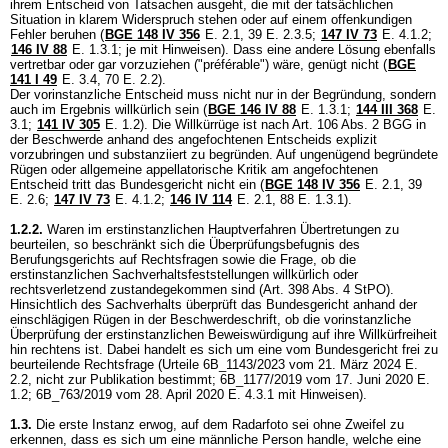
ihrem Entscheid von Tatsachen ausgeht, die mit der tatsächlichen
Situation in klarem Widerspruch stehen oder auf einem offenkundigen
Fehler beruhen (
BGE 148 IV 356
E. 2.1, 39 E. 2.3.5;
147 IV 73
E. 4.1.2;
146 IV 88
E. 1.3.1; je mit Hinweisen). Dass eine andere Lösung ebenfalls
vertretbar oder gar vorzuziehen ("préférable") wäre, genügt nicht (
BGE
141 I 49
E. 3.4, 70 E. 2.2).
Der vorinstanzliche Entscheid muss nicht nur in der Begründung, sondern
auch im Ergebnis willkürlich sein (
BGE 146 IV 88
E. 1.3.1;
144 III 368
E.
3.1;
141 IV 305
E. 1.2). Die Willkürrüge ist nach
Art. 106 Abs. 2 BGG
in
der Beschwerde anhand des angefochtenen Entscheids explizit
vorzubringen und substanziiert zu begründen. Auf ungenügend begründete
Rügen oder allgemeine appellatorische Kritik am angefochtenen
Entscheid tritt das Bundesgericht nicht ein (
BGE 148 IV 356
E. 2.1, 39
E. 2.6;
147 IV 73
E. 4.1.2;
146 IV 114
E. 2.1, 88 E. 1.3.1).
1.2.2.
Waren im erstinstanzlichen Hauptverfahren Übertretungen zu
beurteilen, so beschränkt sich die Überprüfungsbefugnis des
Berufungsgerichts auf Rechtsfragen sowie die Frage, ob die
erstinstanzlichen Sachverhaltsfeststellungen willkürlich oder
rechtsverletzend zustandegekommen sind (
Art. 398 Abs. 4 StPO
).
Hinsichtlich des Sachverhalts überprüft das Bundesgericht anhand der
einschlägigen Rügen in der Beschwerdeschrift, ob die vorinstanzliche
Überprüfung der erstinstanzlichen Beweiswürdigung auf ihre Willkürfreiheit
hin rechtens ist. Dabei handelt es sich um eine vom Bundesgericht frei zu
beurteilende Rechtsfrage (Urteile 6B_1143/2023 vom 21. März 2024 E.
2.2, nicht zur Publikation bestimmt; 6B_1177/2019 vom 17. Juni 2020 E.
1.2; 6B_763/2019 vom 28. April 2020 E. 4.3.1 mit Hinweisen).
1.3.
Die erste Instanz erwog, auf dem Radarfoto sei ohne Zweifel zu
erkennen, dass es sich um eine männliche Person handle, welche eine