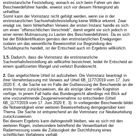
erstinstanzliche Feststellung, wonach es sich beim Fahrer um den
Beschwerdeführer handle, erweist sich vor diesem Hintergrund als
unhaltbar.
Somit kann der Vorinstanz nicht gefolgt werden, wenn sie in der
erstinstanzlichen Sachverhaltsfeststellung keine Willkür erkennt. Zwar
erwägt sie, beim fehlerhaften Verweis der ersten Instanz handle es sich
um einen "offensichtlichen Verschrieb", damit ergeht sie sich jedoch in
einer reinen Mutmassung zu Lasten des Beschwerdeführers. Da es sich
bei der Bildidentifikation gemäss den erstinstanzlichen Erwägungen
sodann um das wesentliche Beweismittel zur Begründung des
Schuldspruchs handelt, ist der Entscheid auch im Ergebnis willkürlich.
1.5.
Dadurch, dass die Vorinstanz die erstinstanzliche
Sachverhaltsfeststellung als willkürfrei bezeichnet, leidet ihr Entscheid an
einem qualifizierten Mangel und verletzt Bundesrecht.
2.
Das angefochtene Urteil ist aufzuheben. Die Vorinstanz beantragt in
ihrer Vernehmlassung mit Verweis auf Urteil 6B_1177/2019 vom 17. Juni
2020 E. 4, die Sache sei im Falle der Gutheissung der Beschwerde an die
erste Instanz zurückzuweisen, die als einzige über volle Kognition
verfüge. In jenem Fall hatte das Bundesgericht allerdings mit Blick auf
eine vorzunehmende Zeugeneinvernahme so entschieden (Urteil
6B_1177/2019 vom 17. Juni 2020 E. 3). In vorliegender Beschwerde bildet
die Notwendigkeit einer weiteren Beweiserhebung demgegenüber kein
Thema. Die Sache ist entsprechend an die Vorinstanz zur Neubeurteilung
zurückzuweisen.
Bei diesem Ergebnis kann dahingestellt bleiben, wie es sich mit den
weiteren Rügen, insbesondere betreffend die Verwertbarkeit der
Radarmessung sowie die Zulässigkeit der Durchführung eines
schriftlichen Verfahrens verhält.