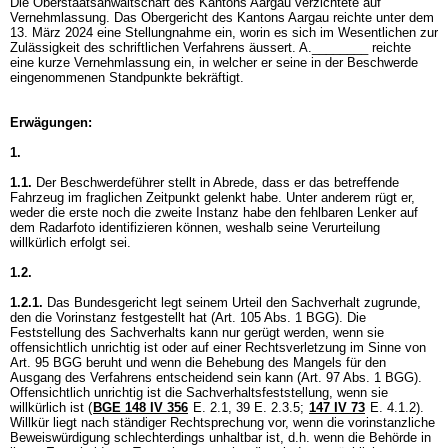
Die Oberstaatsanwaltschaft des Kantons Aargau verzichtete auf
Vernehmlassung. Das Obergericht des Kantons Aargau reichte unter dem
13. März 2024 eine Stellungnahme ein, worin es sich im Wesentlichen zur
Zulässigkeit des schriftlichen Verfahrens äussert. A.________ reichte
eine kurze Vernehmlassung ein, in welcher er seine in der Beschwerde
eingenommenen Standpunkte bekräftigt.
Erwägungen:
1.
1.1.
Der Beschwerdeführer stellt in Abrede, dass er das betreffende
Fahrzeug im fraglichen Zeitpunkt gelenkt habe. Unter anderem rügt er,
weder die erste noch die zweite Instanz habe den fehlbaren Lenker auf
dem Radarfoto identifizieren können, weshalb seine Verurteilung
willkürlich erfolgt sei.
1.2.
1.2.1.
Das Bundesgericht legt seinem Urteil den Sachverhalt zugrunde,
den die Vorinstanz festgestellt hat (
Art. 105 Abs. 1 BGG
). Die
Feststellung des Sachverhalts kann nur gerügt werden, wenn sie
offensichtlich unrichtig ist oder auf einer Rechtsverletzung im Sinne von
Art. 95 BGG
beruht und wenn die Behebung des Mangels für den
Ausgang des Verfahrens entscheidend sein kann (
Art. 97 Abs. 1 BGG
).
Offensichtlich unrichtig ist die Sachverhaltsfeststellung, wenn sie
willkürlich ist (
BGE 148 IV 356
E. 2.1, 39 E. 2.3.5;
147 IV 73
E. 4.1.2).
Willkür liegt nach ständiger Rechtsprechung vor, wenn die vorinstanzliche
Beweiswürdigung schlechterdings unhaltbar ist, d.h. wenn die Behörde in