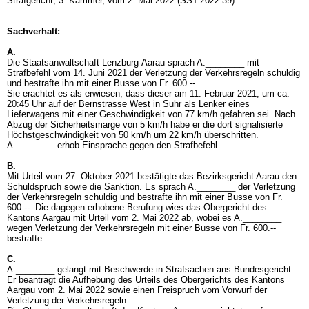
Strafgericht, 3. Kammer, vom 2. Mai 2022 (SST.2022.39).
Sachverhalt:
A.
Die Staatsanwaltschaft Lenzburg-Aarau sprach A.________ mit
Strafbefehl vom 14. Juni 2021 der Verletzung der Verkehrsregeln schuldig
und bestrafte ihn mit einer Busse von Fr. 600.--.
Sie erachtet es als erwiesen, dass dieser am 11. Februar 2021, um ca.
20:45 Uhr auf der Bernstrasse West in Suhr als Lenker eines
Lieferwagens mit einer Geschwindigkeit von 77 km/h gefahren sei. Nach
Abzug der Sicherheitsmarge von 5 km/h habe er die dort signalisierte
Höchstgeschwindigkeit von 50 km/h um 22 km/h überschritten.
A.________ erhob Einsprache gegen den Strafbefehl.
B.
Mit Urteil vom 27. Oktober 2021 bestätigte das Bezirksgericht Aarau den
Schuldspruch sowie die Sanktion. Es sprach A.________ der Verletzung
der Verkehrsregeln schuldig und bestrafte ihn mit einer Busse von Fr.
600.--. Die dagegen erhobene Berufung wies das Obergericht des
Kantons Aargau mit Urteil vom 2. Mai 2022 ab, wobei es A.________
wegen Verletzung der Verkehrsregeln mit einer Busse von Fr. 600.--
bestrafte.
C.
A.________ gelangt mit Beschwerde in Strafsachen ans Bundesgericht.
Er beantragt die Aufhebung des Urteils des Obergerichts des Kantons
Aargau vom 2. Mai 2022 sowie einen Freispruch vom Vorwurf der
Verletzung der Verkehrsregeln.