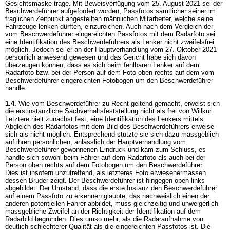
Gesichtsmaske trage. Mit Beweisverfügung vom 25. August 2021 sei der
Beschwerdeführer aufgefordert worden, Passfotos sämtlicher seiner im
fraglichen Zeitpunkt angestellten männlichen Mitarbeiter, welche seine
Fahrzeuge lenken dürften, einzureichen. Auch nach dem Vergleich der
vom Beschwerdeführer eingereichten Passfotos mit dem Radarfoto sei
eine Identifikation des Beschwerdeführers als Lenker nicht zweifelsfrei
möglich. Jedoch sei er an der Hauptverhandlung vom 27. Oktober 2021
persönlich anwesend gewesen und das Gericht habe sich davon
überzeugen können, dass es sich beim fehlbaren Lenker auf dem
Radarfoto bzw. bei der Person auf dem Foto oben rechts auf dem vom
Beschwerdeführer eingereichten Fotobogen um den Beschwerdeführer
handle.
1.4.
Wie vom Beschwerdeführer zu Recht geltend gemacht, erweist sich
die erstinstanzliche Sachverhaltsfeststellung nicht als frei von Willkür.
Letztere hielt zunächst fest, eine Identifikation des Lenkers mittels
Abgleich des Radarfotos mit dem Bild des Beschwerdeführers erweise
sich als nicht möglich. Entsprechend stützte sie sich dazu massgeblich
auf ihren persönlichen, anlässlich der Hauptverhandlung vom
Beschwerdeführer gewonnenen Eindruck und kam zum Schluss, es
handle sich sowohl beim Fahrer auf dem Radarfoto als auch bei der
Person oben rechts auf dem Fotobogen um den Beschwerdeführer.
Dies ist insofern unzutreffend, als letzteres Foto erwiesenermassen
dessen Bruder zeigt. Der Beschwerdeführer ist hingegen oben links
abgebildet. Der Umstand, dass die erste Instanz den Beschwerdeführer
auf einem Passfoto zu erkennen glaubte, das nachweislich einen der
anderen potentiellen Fahrer abbildet, muss gleichzeitig und unweigerlich
massgebliche Zweifel an der Richtigkeit der Identifikation auf dem
Radarbild begründen. Dies umso mehr, als die Radaraufnahme von
deutlich schlechterer Qualität als die eingereichten Passfotos ist. Die