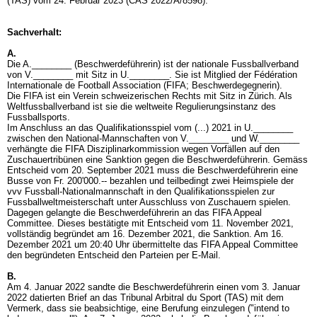
(TAS) vom 24. Februar 2023 (CAS 2022/A/8598).
Sachverhalt:
A.
Die A.________ (Beschwerdeführerin) ist der nationale Fussballverband
von V.________ mit Sitz in U.________. Sie ist Mitglied der Fédération
Internationale de Football Association (FIFA; Beschwerdegegnerin).
Die FIFA ist ein Verein schweizerischen Rechts mit Sitz in Zürich. Als
Weltfussballverband ist sie die weltweite Regulierungsinstanz des
Fussballsports.
Im Anschluss an das Qualifikationsspiel vom (...) 2021 in U.________
zwischen den National-Mannschaften von V.________ und W.________
verhängte die FIFA Disziplinarkommission wegen Vorfällen auf den
Zuschauertribünen eine Sanktion gegen die Beschwerdeführerin. Gemäss
Entscheid vom 20. September 2021 muss die Beschwerdeführerin eine
Busse von Fr. 200'000.-- bezahlen und teilbedingt zwei Heimspiele der
vvv Fussball-Nationalmannschaft in den Qualifikationsspielen zur
Fussballweltmeisterschaft unter Ausschluss von Zuschauern spielen.
Dagegen gelangte die Beschwerdeführerin an das FIFA Appeal
Committee. Dieses bestätigte mit Entscheid vom 11. November 2021,
vollständig begründet am 16. Dezember 2021, die Sanktion. Am 16.
Dezember 2021 um 20:40 Uhr übermittelte das FIFA Appeal Committee
den begründeten Entscheid den Parteien per E-Mail.
B.
Am 4. Januar 2022 sandte die Beschwerdeführerin einen vom 3. Januar
2022 datierten Brief an das Tribunal Arbitral du Sport (TAS) mit dem
Vermerk, dass sie beabsichtige, eine Berufung einzulegen ("intend to