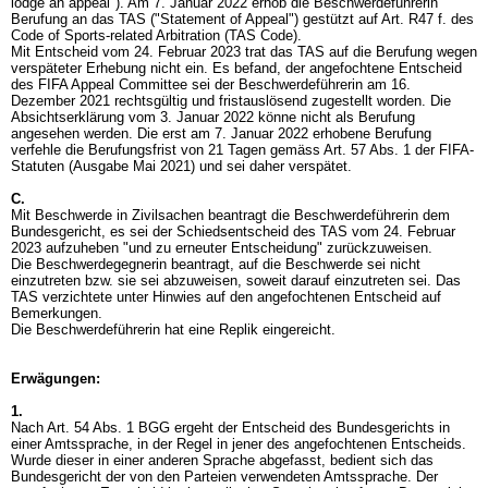
lodge an appeal"). Am 7. Januar 2022 erhob die Beschwerdeführerin
Berufung an das TAS ("Statement of Appeal") gestützt auf Art. R47 f. des
Code of Sports-related Arbitration (TAS Code).
Mit Entscheid vom 24. Februar 2023 trat das TAS auf die Berufung wegen
verspäteter Erhebung nicht ein. Es befand, der angefochtene Entscheid
des FIFA Appeal Committee sei der Beschwerdeführerin am 16.
Dezember 2021 rechtsgültig und fristauslösend zugestellt worden. Die
Absichtserklärung vom 3. Januar 2022 könne nicht als Berufung
angesehen werden. Die erst am 7. Januar 2022 erhobene Berufung
verfehle die Berufungsfrist von 21 Tagen gemäss Art. 57 Abs. 1 der FIFA-
Statuten (Ausgabe Mai 2021) und sei daher verspätet.
C.
Mit Beschwerde in Zivilsachen beantragt die Beschwerdeführerin dem
Bundesgericht, es sei der Schiedsentscheid des TAS vom 24. Februar
2023 aufzuheben "und zu erneuter Entscheidung" zurückzuweisen.
Die Beschwerdegegnerin beantragt, auf die Beschwerde sei nicht
einzutreten bzw. sie sei abzuweisen, soweit darauf einzutreten sei. Das
TAS verzichtete unter Hinwies auf den angefochtenen Entscheid auf
Bemerkungen.
Die Beschwerdeführerin hat eine Replik eingereicht.
Erwägungen:
1.
Nach
Art. 54 Abs. 1 BGG
ergeht der Entscheid des Bundesgerichts in
einer Amtssprache, in der Regel in jener des angefochtenen Entscheids.
Wurde dieser in einer anderen Sprache abgefasst, bedient sich das
Bundesgericht der von den Parteien verwendeten Amtssprache. Der