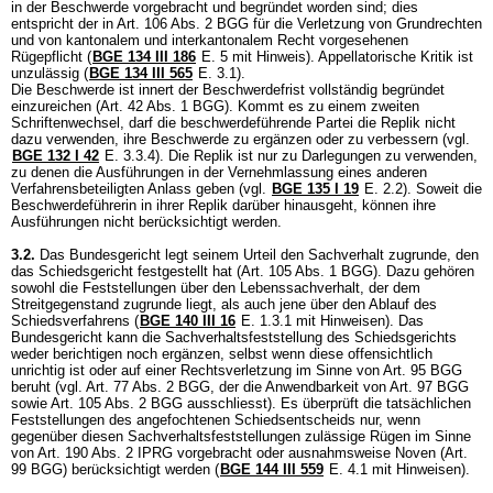
in der Beschwerde vorgebracht und begründet worden sind; dies
entspricht der in
Art. 106 Abs. 2 BGG
für die Verletzung von Grundrechten
und von kantonalem und interkantonalem Recht vorgesehenen
Rügepflicht (
BGE 134 III 186
E. 5 mit Hinweis). Appellatorische Kritik ist
unzulässig (
BGE 134 III 565
E. 3.1).
Die Beschwerde ist innert der Beschwerdefrist vollständig begründet
einzureichen (
Art. 42 Abs. 1 BGG
). Kommt es zu einem zweiten
Schriftenwechsel, darf die beschwerdeführende Partei die Replik nicht
dazu verwenden, ihre Beschwerde zu ergänzen oder zu verbessern (vgl.
BGE 132 I 42
E. 3.3.4). Die Replik ist nur zu Darlegungen zu verwenden,
zu denen die Ausführungen in der Vernehmlassung eines anderen
Verfahrensbeteiligten Anlass geben (vgl.
BGE 135 I 19
E. 2.2). Soweit die
Beschwerdeführerin in ihrer Replik darüber hinausgeht, können ihre
Ausführungen nicht berücksichtigt werden.
3.2.
Das Bundesgericht legt seinem Urteil den Sachverhalt zugrunde, den
das Schiedsgericht festgestellt hat (
Art. 105 Abs. 1 BGG
). Dazu gehören
sowohl die Feststellungen über den Lebenssachverhalt, der dem
Streitgegenstand zugrunde liegt, als auch jene über den Ablauf des
Schiedsverfahrens (
BGE 140 III 16
E. 1.3.1 mit Hinweisen). Das
Bundesgericht kann die Sachverhaltsfeststellung des Schiedsgerichts
weder berichtigen noch ergänzen, selbst wenn diese offensichtlich
unrichtig ist oder auf einer Rechtsverletzung im Sinne von
Art. 95 BGG
beruht (vgl.
Art. 77 Abs. 2 BGG
, der die Anwendbarkeit von
Art. 97 BGG
sowie
Art. 105 Abs. 2 BGG
ausschliesst). Es überprüft die tatsächlichen
Feststellungen des angefochtenen Schiedsentscheids nur, wenn
gegenüber diesen Sachverhaltsfeststellungen zulässige Rügen im Sinne
von
Art. 190 Abs. 2 IPRG
vorgebracht oder ausnahmsweise Noven (
Art.
99 BGG
) berücksichtigt werden (
BGE 144 III 559
E. 4.1 mit Hinweisen).