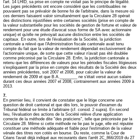
l'
art. 14 LHID
, sa prise en compte ne violait pas le principe de légalité.
Les juges précédents ont encore considéré que les contribuables ne
pouvaient pas se prévaloir de bonne foi de l'arbitraire, dans la mesure où
ces derniers faisaient valoir simultanément que la Circulaire 28 opérait
des distinctions injustifiées entre certaines sociétés (prise en compte de
la valeur substantielle pour les sociétés de gestion de fortune et valeur de
rendement pour une étude d'avocat sous forme de SA avec actionnaire
unique) et qu'elle ne prévoyait aucune distinction entre les sociétés de
capitaux. En outre, lors de l'évaluation de la Société, la juridiction
cantonale a relevé que l'Administration fiscale cantonale avait tenu
compte du fait que la valeur de rendement dépendait exclusivement de
l'actionnaire unique, de sorte que cette valeur n'avait pas été doublée
comme préconisé par la Circulaire 28. Enfin, la juridiction cantonale a
retenu que les différences de valeurs pour les périodes fiscales litigieuses
s'expliquaient par la prise en compte des résultats de la Société des deux
années précédentes, soit 2007 et 2008, pour calculer la valeur de
rendement de 2009 et que B.A.________ ne s'était versé aucun salaire
durant ces deux années 2007 et 2008, contrairement aux années 2009 à
2013.
7.
En premier lieu, il convient de constater que le litige concerne une
question de droit cantonal et que dès lors, le pouvoir d'examen du
Tribunal fédéral se limite à l'arbitraire (cf. consid. 2 supra). En second
lieu, l'évaluation des actions de la Société relève d'une application
correcte de la méthode dite "des praticiens", telle que préconisée par la
Circulaire 28. Même si cette méthode ne lie pas le juge, elle est réputée
constituer une méthode adéquate et fiable pour l'estimation de la valeur
vénale des titres non cotés en bourse. Du reste, comme la Cour de
Céans l'avait déjà indiqué aux recourants dans l'arrêt 2C_866/2019 du 27