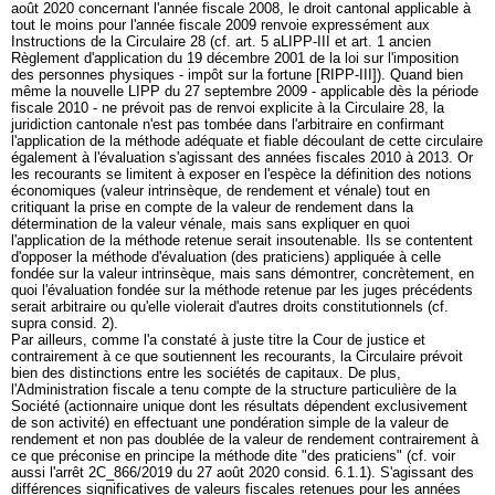
août 2020 concernant l'année fiscale 2008, le droit cantonal applicable à
tout le moins pour l'année fiscale 2009 renvoie expressément aux
Instructions de la Circulaire 28 (cf. art. 5 aLIPP-III et art. 1 ancien
Règlement d'application du 19 décembre 2001 de la loi sur l'imposition
des personnes physiques - impôt sur la fortune [RIPP-III]). Quand bien
même la nouvelle LIPP du 27 septembre 2009 - applicable dès la période
fiscale 2010 - ne prévoit pas de renvoi explicite à la Circulaire 28, la
juridiction cantonale n'est pas tombée dans l'arbitraire en confirmant
l'application de la méthode adéquate et fiable découlant de cette circulaire
également à l'évaluation s'agissant des années fiscales 2010 à 2013. Or
les recourants se limitent à exposer en l'espèce la définition des notions
économiques (valeur intrinsèque, de rendement et vénale) tout en
critiquant la prise en compte de la valeur de rendement dans la
détermination de la valeur vénale, mais sans expliquer en quoi
l'application de la méthode retenue serait insoutenable. Ils se contentent
d'opposer la méthode d'évaluation (des praticiens) appliquée à celle
fondée sur la valeur intrinsèque, mais sans démontrer, concrètement, en
quoi l'évaluation fondée sur la méthode retenue par les juges précédents
serait arbitraire ou qu'elle violerait d'autres droits constitutionnels (cf.
supra consid. 2).
Par ailleurs, comme l'a constaté à juste titre la Cour de justice et
contrairement à ce que soutiennent les recourants, la Circulaire prévoit
bien des distinctions entre les sociétés de capitaux. De plus,
l'Administration fiscale a tenu compte de la structure particulière de la
Société (actionnaire unique dont les résultats dépendent exclusivement
de son activité) en effectuant une pondération simple de la valeur de
rendement et non pas doublée de la valeur de rendement contrairement à
ce que préconise en principe la méthode dite "des praticiens" (cf. voir
aussi l'arrêt 2C_866/2019 du 27 août 2020 consid. 6.1.1). S'agissant des
différences significatives de valeurs fiscales retenues pour les années