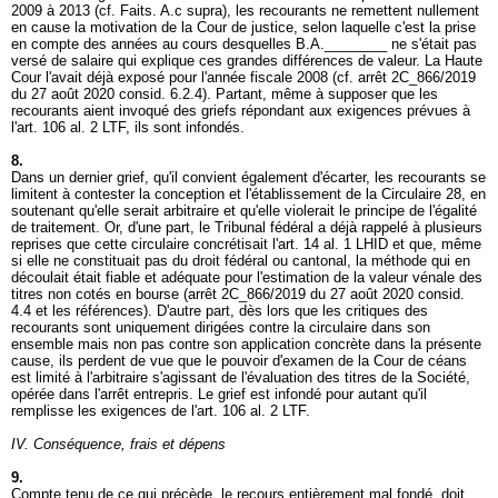
2009 à 2013 (cf. Faits. A.c supra), les recourants ne remettent nullement
en cause la motivation de la Cour de justice, selon laquelle c'est la prise
en compte des années au cours desquelles B.A.________ ne s'était pas
versé de salaire qui explique ces grandes différences de valeur. La Haute
Cour l'avait déjà exposé pour l'année fiscale 2008 (cf. arrêt 2C_866/2019
du 27 août 2020 consid. 6.2.4). Partant, même à supposer que les
recourants aient invoqué des griefs répondant aux exigences prévues à
l'
art. 106 al. 2 LTF
, ils sont infondés.
8.
Dans un dernier grief, qu'il convient également d'écarter, les recourants se
limitent à contester la conception et l'établissement de la Circulaire 28, en
soutenant qu'elle serait arbitraire et qu'elle violerait le principe de l'égalité
de traitement. Or, d'une part, le Tribunal fédéral a déjà rappelé à plusieurs
reprises que cette circulaire concrétisait l'
art. 14 al. 1 LHID
et que, même
si elle ne constituait pas du droit fédéral ou cantonal, la méthode qui en
découlait était fiable et adéquate pour l'estimation de la valeur vénale des
titres non cotés en bourse (arrêt 2C_866/2019 du 27 août 2020 consid.
4.4 et les références). D'autre part, dès lors que les critiques des
recourants sont uniquement dirigées contre la circulaire dans son
ensemble mais non pas contre son application concrète dans la présente
cause, ils perdent de vue que le pouvoir d'examen de la Cour de céans
est limité à l'arbitraire s'agissant de l'évaluation des titres de la Société,
opérée dans l'arrêt entrepris. Le grief est infondé pour autant qu'il
remplisse les exigences de l'
art. 106 al. 2 LTF
.
IV. Conséquence, frais et dépens
9.
Compte tenu de ce qui précède, le recours entièrement mal fondé, doit