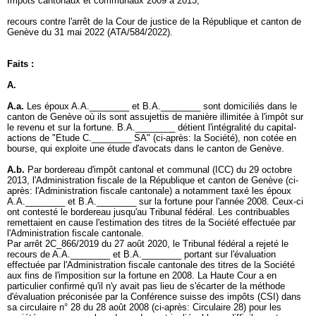
Impôts cantonaux et communaux 2009 à 2013,
recours contre l'arrêt de la Cour de justice de la République et canton de
Genève du 31 mai 2022 (ATA/584/2022).
Faits :
A.
A.a.
Les époux A.A.________ et B.A.________ sont domiciliés dans le
canton de Genève où ils sont assujettis de manière illimitée à l'impôt sur
le revenu et sur la fortune. B.A.________ détient l'intégralité du capital-
actions de "Etude C.________ SA" (ci-après: la Société), non cotée en
bourse, qui exploite une étude d'avocats dans le canton de Genève.
A.b.
Par bordereau d'impôt cantonal et communal (ICC) du 29 octobre
2013, l'Administration fiscale de la République et canton de Genève (ci-
après: l'Administration fiscale cantonale) a notamment taxé les époux
A.A.________ et B.A.________ sur la fortune pour l'année 2008. Ceux-ci
ont contesté le bordereau jusqu'au Tribunal fédéral. Les contribuables
remettaient en cause l'estimation des titres de la Société effectuée par
l'Administration fiscale cantonale.
Par arrêt 2C_866/2019 du 27 août 2020, le Tribunal fédéral a rejeté le
recours de A.A.________ et B.A.________ portant sur l'évaluation
effectuée par l'Administration fiscale cantonale des titres de la Société
aux fins de l'imposition sur la fortune en 2008. La Haute Cour a en
particulier confirmé qu'il n'y avait pas lieu de s'écarter de la méthode
d'évaluation préconisée par la Conférence suisse des impôts (CSI) dans
sa circulaire n° 28 du 28 août 2008 (ci-après: Circulaire 28) pour les