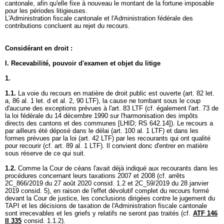
cantonale, afin qu'elle fixe à nouveau le montant de la fortune imposable
pour les périodes litigieuses.
L'Administration fiscale cantonale et l'Administration fédérale des
contributions concluent au rejet du recours.
Considérant en droit :
I. Recevabilité, pouvoir d'examen et objet du litige
1.
1.1.
La voie du recours en matière de droit public est ouverte (
art. 82 let.
a, 86 al. 1 let
. d et al. 2, 90 LTF), la cause ne tombant sous le coup
d'aucune des exceptions prévues à l'
art. 83 LTF
(cf. également l'art. 73 de
la loi fédérale du 14 décembre 1990 sur l'harmonisation des impôts
directs des cantons et des communes [LHID; RS 642.14]). Le recours a
par ailleurs été déposé dans le délai (
art. 100 al. 1 LTF
) et dans les
formes prévues par la loi (
art. 42 LTF
) par les recourants qui ont qualité
pour recourir (cf.
art. 89 al. 1 LTF
). Il convient donc d'entrer en matière
sous réserve de ce qui suit.
1.2.
Comme la Cour de céans l'avait déjà indiqué aux recourants dans les
procédures concernant leurs taxations 2007 et 2008 (cf. arrêts
2C_866/2019 du 27 août 2020 consid. 1.2 et 2C_59/2019 du 28 janvier
2019 consid. 5), en raison de l'effet dévolutif complet du recours formé
devant la Cour de justice, les conclusions dirigées contre le jugement du
TAPI et les décisions de taxation de l'Administration fiscale cantonale
sont irrecevables et les griefs y relatifs ne seront pas traités (cf.
ATF 146
II 335
consid. 1.1.2).