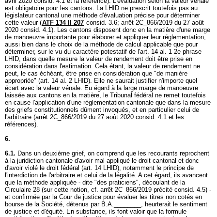
avril 2020 consid. 4.1 et la référence). L'évaluation selon la valeur vénale
est obligatoire pour les cantons. La LHID ne prescrit toutefois pas au
législateur cantonal une méthode d'évaluation précise pour déterminer
cette valeur (
ATF 134 II 207
consid. 3.6; arrêt 2C_866/2019 du 27 août
2020 consid. 4.1). Les cantons disposent donc en la matière d'une marge
de manoeuvre importante pour élaborer et appliquer leur réglementation,
aussi bien dans le choix de la méthode de calcul applicable que pour
déterminer, sur le vu du caractère potestatif de l'
art. 14 al. 1 2
e phrase
LHID, dans quelle mesure la valeur de rendement doit être prise en
considération dans l'estimation. Cela étant, la valeur de rendement ne
peut, le cas échéant, être prise en considération que "de manière
appropriée" (
art. 14 al. 2 LHID
). Elle ne saurait justifier n'importe quel
écart avec la valeur vénale. Eu égard à la large marge de manoeuvre
laissée aux cantons en la matière, le Tribunal fédéral ne remet toutefois
en cause l'application d'une réglementation cantonale que dans la mesure
des griefs constitutionnels dûment invoqués, et en particulier celui de
l'arbitraire (arrêt 2C_866/2019 du 27 août 2020 consid. 4.1 et les
références).
6.
6.1.
Dans un deuxième grief, on comprend que les recourants reprochent
à la juridiction cantonale d'avoir mal appliqué le droit cantonal et donc
d'avoir violé le droit fédéral (
art. 14 LHID
), notamment le principe de
l'interdiction de l'arbitraire et celui de la légalité. A cet égard, ils avancent
que la méthode appliquée - dite "des praticiens", découlant de la
Circulaire 28 (sur cette notion, cf. arrêt 2C_866/2019 précité consid. 4.5) -
et confirmée par la Cour de justice pour évaluer les titres non cotés en
bourse de la Société, détenus par B.A.________, heurterait le sentiment
de justice et d'équité. En substance, ils font valoir que la formule