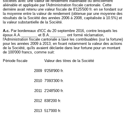
sociétés avec une valeur de rendement inaliénable ou difficilement
aliénable et appliquée par l'Administration fiscale cantonale. Cette
dernière avait retenu une valeur fiscale de 8'125'500 fr. en se fondant sur
la moyenne entre la valeur de rendement (obtenue par une moyenne des
résultats de la Société des années 2006 à 2008, capitalisée à 10.5%) et
la valeur substantielle de la Société.
A.c.
Par bordereaux d'ICC du 20 septembre 2016, contre lesquels les
époux A.A.________ et B.A.________ ont formé réclamation,
l'Administration fiscale cantonale a taxé les contribuables (sur la fortune)
pour les années 2009 à 2013, en fixant notamment la valeur des actions
de la Société, qu'ils avaient déclarée dans leur fortune pour un montant
de 100'000 francs, comme suit:
Période fiscale
Valeur des titres de la Société
2009
9'258'900 fr.
2010
7'093'300 fr.
2011
2'248'500 fr.
2012
838'200 fr.
2013
517'000 fr.