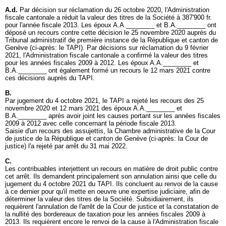
A.d.
Par décision sur réclamation du 26 octobre 2020, l'Administration
fiscale cantonale a réduit la valeur des titres de la Société à 387'900 fr.
pour l'année fiscale 2013. Les époux A.A.________ et B.A.________ ont
déposé un recours contre cette décision le 25 novembre 2020 auprès du
Tribunal administratif de première instance de la République et canton de
Genève (ci-après: le TAPI). Par décisions sur réclamation du 9 février
2021, l'Administration fiscale cantonale a confirmé la valeur des titres
pour les années fiscales 2009 à 2012. Les époux A.A.________ et
B.A.________ ont également formé un recours le 12 mars 2021 contre
ces décisions auprès du TAPI.
B.
Par jugement du 4 octobre 2021, le TAPI a rejeté les recours des 25
novembre 2020 et 12 mars 2021 des époux A.A.________ et
B.A.________ après avoir joint les causes portant sur les années fiscales
2009 à 2012 avec celle concernant la période fiscale 2013.
Saisie d'un recours des assujettis, la Chambre administrative de la Cour
de justice de la République et canton de Genève (ci-après: la Cour de
justice) l'a rejeté par arrêt du 31 mai 2022.
C.
Les contribuables interjettent un recours en matière de droit public contre
cet arrêt. Ils demandent principalement son annulation ainsi que celle du
jugement du 4 octobre 2021 du TAPI. Ils concluent au renvoi de la cause
à ce dernier pour qu'il mette en oeuvre une expertise judiciaire, afin de
déterminer la valeur des titres de la Société. Subsidiairement, ils
requièrent l'annulation de l'arrêt de la Cour de justice et la constatation de
la nullité des bordereaux de taxation pour les années fiscales 2009 à
2013. Ils requièrent encore le renvoi de la cause à l'Administration fiscale