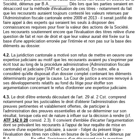
Société, détenus par B.A.________. Dès lors que les parties seraient en
désaccord sur la méthode d'évaluation de ces titres - notamment du fait
que les recourants auraient toujours contesté les valeurs retenues par
l'Administration fiscale cantonale entre 2009 et 2013 - il serait justifié de
faire appel à des experts qui seraient les seuls à disposer des
connaissances requises pour fixer la valeur des actions de la Société.
Les recourants soutiennent encore que l'évaluation des titres relève d'une
question de fait et non de droit et que leur valeur aurait été fixée sur la
base d'une appréciation erronée par l'intimée et non pas sur la base des
éléments au dossier.
4.2.
La juridiction cantonale a motivé son refus de mettre en oeuvre une
expertise judiciaire au motif que les recourants avaient pu s'exprimer par
écrit tout au long de la procédure administrative (Administration fiscale
cantonale) et judiciaire (TAPI et Cour de justice). En outre, elle a
considéré qu'elle disposait d'un dossier complet contenant les éléments
déterminants pour juger la cause. La Cour de justice a encore renvoyé à
ses développements relatifs au fond du litige pour étoffer son
argumentation concernant le refus d'ordonner une expertise judiciaire.
4.3.
Le droit d'être entendu découlant de l'
art. 29 al. 2 Cst.
comprend
notamment pour les justiciables le droit d'obtenir l'administration des
preuves pertinentes et valablement offertes, de participer à
l'administration des preuves essentielles et de se déterminer sur son
résultat, lorsque cela est de nature à influer sur la décision à rendre (cf.
ATF 142 II 28
consid. 2.3). Il convient d'emblée d'écarter l'argumentation
dont se prévalent les recourants à l'appui de leur requête de mise en
oeuvre d'une expertise judiciaire, à savoir - l'objet du présent litige -
l'évaluation des titres non côtés en bourse de la Société et détenus par
B.A.________. En effet, l'existence d'un désaccord sur la question