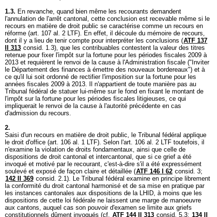
1.3.
En revanche, quand bien même les recourants demandent
l'annulation de l'arrêt cantonal, cette conclusion est recevable même si le
recours en matière de droit public se caractérise comme un recours en
réforme (
art. 107 al. 2 LTF
). En effet, il découle du mémoire de recours,
dont il y a lieu de tenir compte pour interpréter les conclusions (
ATF 137
II 313
consid. 1.3), que les contribuables contestent la valeur des titres
retenue pour fixer l'impôt sur la fortune pour les périodes fiscales 2009 à
2013 et requièrent le renvoi de la cause à l'Administration fiscale ("Inviter
le Département des finances à émettre des nouveaux bordereaux") et à
ce qu'il lui soit ordonné de rectifier l'imposition sur la fortune pour les
années fiscales 2009 à 2013. Il n'appartient de toute manière pas au
Tribunal fédéral de statuer lui-même sur le fond en fixant le montant de
l'impôt sur la fortune pour les périodes fiscales litigieuses, ce qui
impliquerait le renvoi de la cause à l'autorité précédente en cas
d'admission du recours.
2.
Saisi d'un recours en matière de droit public, le Tribunal fédéral applique
le droit d'office (
art. 106 al. 1 LTF
). Selon l'
art. 106 al. 2 LTF
toutefois, il
n'examine la violation de droits fondamentaux, ainsi que celle de
dispositions de droit cantonal et intercantonal, que si ce grief a été
invoqué et motivé par le recourant, c'est-à-dire s'il a été expressément
soulevé et exposé de façon claire et détaillée (
ATF 146 I 62
consid. 3;
142 II 369
consid. 2.1). Le Tribunal fédéral examine en principe librement
la conformité du droit cantonal harmonisé et de sa mise en pratique par
les instances cantonales aux dispositions de la LHID, à moins que les
dispositions de cette loi fédérale ne laissent une marge de manoeuvre
aux cantons, auquel cas son pouvoir d'examen se limite aux griefs
constitutionnels dûment invoqués (cf.
ATF 144 II 313
consid. 5.3;
134 II