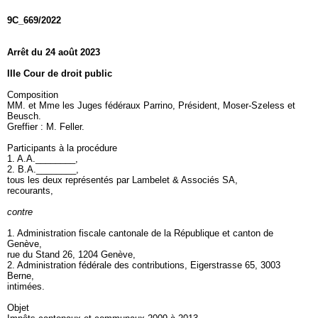
9C_669/2022
Arrêt du 24 août 2023
IIIe Cour de droit public
Composition
MM. et Mme les Juges fédéraux Parrino, Président, Moser-Szeless et
Beusch.
Greffier : M. Feller.
Participants à la procédure
1. A.A.________,
2. B.A.________,
tous les deux représentés par Lambelet & Associés SA,
recourants,
contre
1. Administration fiscale cantonale de la République et canton de
Genève,
rue du Stand 26, 1204 Genève,
2. Administration fédérale des contributions, Eigerstrasse 65, 3003
Berne,
intimées.
Objet