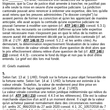
litigieuse, que la Cour de justice était amenée à trancher, ne justifiait pas
à elle seule la mise en oeuvre d'une expertise judiciaire. La juridiction
cantonale pouvait ainsi renoncer à ordonner une expertise, dès lors qu'elle
avait retenu que les preuves administrées ("le dossier complet") lui
avaient permis de former sa conviction et qu'en les appréciant de manière
anticipée, elle avait acquis la certitude qu'une expertise judiciaire ne
pouvait l'amener à modifier son opinion (cf.
ATF 140 I 285
consid. 6.3.1).
En outre, les recourants se contentent d'affirmer qu'une telle expertise
serait nécessaire mais n'exposent pas en quoi le refus de la mettre en
oeuvre aurait été arbitrairement décidé par la juridiction cantonale (cf.
art.
106 al. 2 LTF
;
ATF 146 III 73
consid. 5.2.2. et les arrêts cités). Au
demeurant, la détermination respectivement l'évaluation de la valeur des
titres - la notion de valeur vénale relève d'une question de droit alors que
le prix effectivement obtenu relève d'une question de fait (cf.
ATF 148 I
210
consid. 4.4.3) - concerne le fond du litige et non pas le droit d'être
entendu. Le grief est dès lors mal fondé.
III. Griefs matériels
5.
Selon l'
art. 13 al. 1 LHID
, l'impôt sur la fortune a pour objet l'ensemble de
la fortune nette. Selon l'
art. 14 al. 1 LHID
, la fortune est estimée à la
valeur vénale. Toutefois, la valeur de rendement peut être prise en
considération de façon appropriée (
art. 14 al. 2 LHID
).
La valeur vénale constitue une notion juridique indéterminée qui relève du
droit (cf.
ATF 148 I 210
consid. 4.4.3 et les références). Elle est la valeur
marchande objective d'un actif à un moment donné. Il s'agit de la valeur
qu'un acheteur paierait normalement dans des circonstances normales
(cf. arrêts 2C_866/2019 du 27 août 2020 consid. 4.1; 2C_1057/2018 du 7