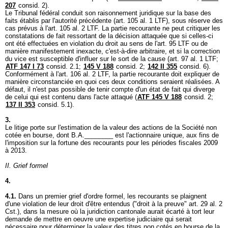
207
consid. 2).
Le Tribunal fédéral conduit son raisonnement juridique sur la base des
faits établis par l'autorité précédente (
art. 105 al. 1 LTF
), sous réserve des
cas prévus à l'
art. 105 al. 2 LTF
. La partie recourante ne peut critiquer les
constatations de fait ressortant de la décision attaquée que si celles-ci
ont été effectuées en violation du droit au sens de l'
art. 95 LTF
ou de
manière manifestement inexacte, c'est-à-dire arbitraire, et si la correction
du vice est susceptible d'influer sur le sort de la cause (
art. 97 al. 1 LTF
;
ATF 147 I 73
consid. 2.1;
145 V 188
consid. 2;
142 II 355
consid. 6).
Conformément à l'
art. 106 al. 2 LTF
, la partie recourante doit expliquer de
manière circonstanciée en quoi ces deux conditions seraient réalisées. A
défaut, il n'est pas possible de tenir compte d'un état de fait qui diverge
de celui qui est contenu dans l'acte attaqué (
ATF 145 V 188
consid. 2;
137 II 353
consid. 5.1).
3.
Le litige porte sur l'estimation de la valeur des actions de la Société non
cotée en bourse, dont B.A.________ est l'actionnaire unique, aux fins de
l'imposition sur la fortune des recourants pour les périodes fiscales 2009
à 2013.
II. Grief formel
4.
4.1.
Dans un premier grief d'ordre formel, les recourants se plaignent
d'une violation de leur droit d'être entendus ("droit à la preuve"
art. 29 al. 2
Cst.
), dans la mesure où la juridiction cantonale aurait écarté à tort leur
demande de mettre en oeuvre une expertise judiciaire qui serait
nécessaire pour déterminer la valeur des titres non cotés en bourse de la