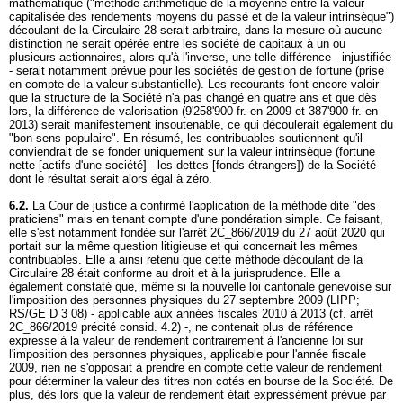
mathématique ("méthode arithmétique de la moyenne entre la valeur
capitalisée des rendements moyens du passé et de la valeur intrinsèque")
découlant de la Circulaire 28 serait arbitraire, dans la mesure où aucune
distinction ne serait opérée entre les société de capitaux à un ou
plusieurs actionnaires, alors qu'à l'inverse, une telle différence - injustifiée
- serait notamment prévue pour les sociétés de gestion de fortune (prise
en compte de la valeur substantielle). Les recourants font encore valoir
que la structure de la Société n'a pas changé en quatre ans et que dès
lors, la différence de valorisation (9'258'900 fr. en 2009 et 387'900 fr. en
2013) serait manifestement insoutenable, ce qui découlerait également du
"bon sens populaire". En résumé, les contribuables soutiennent qu'il
conviendrait de se fonder uniquement sur la valeur intrinsèque (fortune
nette [actifs d'une société] - les dettes [fonds étrangers]) de la Société
dont le résultat serait alors égal à zéro.
6.2.
La Cour de justice a confirmé l'application de la méthode dite "des
praticiens" mais en tenant compte d'une pondération simple. Ce faisant,
elle s'est notamment fondée sur l'arrêt 2C_866/2019 du 27 août 2020 qui
portait sur la même question litigieuse et qui concernait les mêmes
contribuables. Elle a ainsi retenu que cette méthode découlant de la
Circulaire 28 était conforme au droit et à la jurisprudence. Elle a
également constaté que, même si la nouvelle loi cantonale genevoise sur
l'imposition des personnes physiques du 27 septembre 2009 (LIPP;
RS/GE D 3 08) - applicable aux années fiscales 2010 à 2013 (cf. arrêt
2C_866/2019 précité consid. 4.2) -, ne contenait plus de référence
expresse à la valeur de rendement contrairement à l'ancienne loi sur
l'imposition des personnes physiques, applicable pour l'année fiscale
2009, rien ne s'opposait à prendre en compte cette valeur de rendement
pour déterminer la valeur des titres non cotés en bourse de la Société. De
plus, dès lors que la valeur de rendement était expressément prévue par