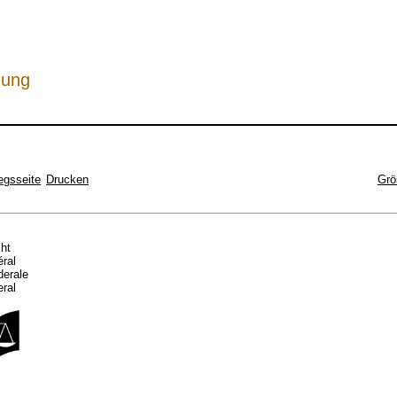
hung
egsseite
Drucken
Grö
cht
éral
ederale
eral