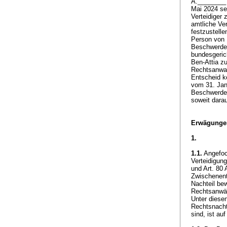
A.________ 
Mai 2024 se
Verteidiger
amtliche Ve
festzustelle
Person von 
Beschwerdev
bundesgeric
Ben-Attia z
Rechtsanwalt
Entscheid k
vom 31. Jan
Beschwerde.
soweit darau
Erwägunge
1.
1.1.
Angefoch
Verteidigun
und
Art. 80
Zwischenent
Nachteil be
Rechtsanwält
Unter diese
Rechtsnachte
sind, ist au