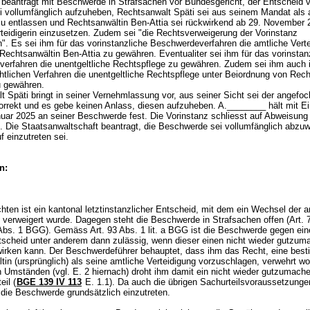
beantragt mit Beschwerde in Strafsachen vor Bundesgericht, der Entscheid 
i vollumfänglich aufzuheben, Rechtsanwalt Späti sei aus seinem Mandat als 
 zu entlassen und Rechtsanwältin Ben-Attia sei rückwirkend ab 29. November 
rteidigerin einzusetzen. Zudem sei "die Rechtsverweigerung der Vorinstanz
n". Es sei ihm für das vorinstanzliche Beschwerdeverfahren die amtliche Verte
Rechtsanwältin Ben-Attia zu gewähren. Eventualiter sei ihm für das vorinstan
erfahren die unentgeltliche Rechtspflege zu gewähren. Zudem sei ihm auch 
htlichen Verfahren die unentgeltliche Rechtspflege unter Beiordnung von Rech
u gewähren.
 Späti bringt in seiner Vernehmlassung vor, aus seiner Sicht sei der angefo
orrekt und es gebe keinen Anlass, diesen aufzuheben. A.________ hält mit E
uar 2025 an seiner Beschwerde fest. Die Vorinstanz schliesst auf Abweisung
 Die Staatsanwaltschaft beantragt, die Beschwerde sei vollumfänglich abzuw
f einzutreten sei.
n:
ten ist ein kantonal letztinstanzlicher Entscheid, mit dem ein Wechsel der a
g verweigert wurde. Dagegen steht die Beschwerde in Strafsachen offen (
Art. 
 Abs. 1 BGG
). Gemäss
Art. 93 Abs. 1 lit. a BGG
ist die Beschwerde gegen ein
scheid unter anderem dann zulässig, wenn dieser einen nicht wieder gutzu
wirken kann. Der Beschwerdeführer behauptet, dass ihm das Recht, eine bes
in (ursprünglich) als seine amtliche Verteidigung vorzuschlagen, verwehrt wo
n Umständen (vgl. E. 2 hiernach) droht ihm damit ein nicht wieder gutzumach
il (
BGE 139 IV 113
E. 1.1). Da auch die übrigen Sachurteilsvoraussetzungen 
f die Beschwerde grundsätzlich einzutreten.