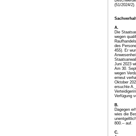
Beschwerde 
(51/2024/2)
Sachverhalt
A.
Die Staatsa
wegen quali
Raufhandels
des Persone
455). Er wu
Anwesenheit
Staatsanwal
Juni 2023 w
Am 30. Sept
wegen Verda
erneut verh
Oktober 202
ersuchte A.
Verteidiger
Verfügung 
B.
Dagegen erh
wies die Be
unentgeltli
800.-- auf.
C.