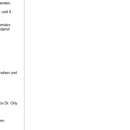
werden,
1 und 4
gemäss
 damit
ehoben und
n Dr. Orly
dem