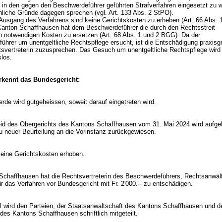
g in den gegen den Beschwerdeführer geführten Strafverfahren eingesetzt zu 
hliche Gründe dagegen sprechen (vgl.
Art. 133 Abs. 2 StPO
).
Ausgang des Verfahrens sind keine Gerichtskosten zu erheben (
Art. 66 Abs. 
 Kanton Schaffhausen hat dem Beschwerdeführer die durch den Rechtsstreit
n notwendigen Kosten zu ersetzen (
Art. 68 Abs. 1 und 2 BGG
). Da der
ührer um unentgeltliche Rechtspflege ersucht, ist die Entschädigung praxis
tsvertreterin zuzusprechen. Das Gesuch um unentgeltliche Rechtspflege wird
slos.
kennt das Bundesgericht:
rde wird gutgeheissen, soweit darauf eingetreten wird.
id des Obergerichts des Kantons Schaffhausen vom 31. Mai 2024 wird aufg
u neuer Beurteilung an die Vorinstanz zurückgewiesen.
eine Gerichtskosten erhoben.
Schaffhausen hat die Rechtsvertreterin des Beschwerdeführers, Rechtsanwälti
ür das Verfahren vor Bundesgericht mit Fr. 2'000.-- zu entschädigen.
il wird den Parteien, der Staatsanwaltschaft des Kantons Schaffhausen und 
des Kantons Schaffhausen schriftlich mitgeteilt.