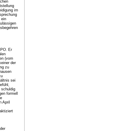
ichen
tstellung
eidigung im
tsprechung
 ein
zulässigen
gsbegehren
StPO
. Er
hlen
ten (vom
keiner der
ung zu
fhausen
zu
ltnis sei
efühl,
 schuldig
gen formell
he
 April
ktiziert
der