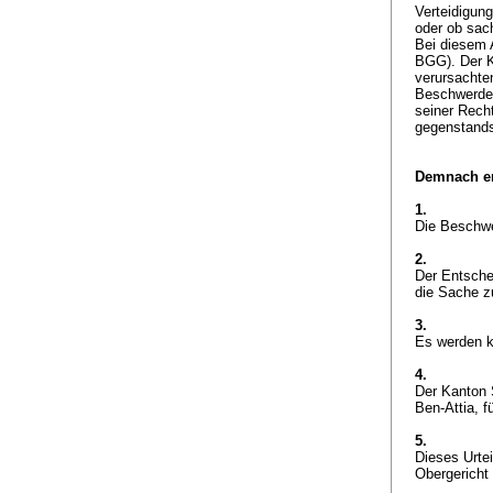
Verteidigun
oder ob sac
Bei diesem 
BGG
). Der
verursachte
Beschwerdef
seiner Rech
gegenstand
Demnach er
1.
Die Beschwe
2.
Der Entsche
die Sache z
3.
Es werden k
4.
Der Kanton 
Ben-Attia, f
5.
Dieses Urte
Obergericht 