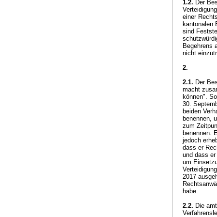
1.2.
Der Besc
Verteidigung
einer Recht
kantonalen 
sind Festst
schutzwürdi
Begehrens a
nicht einzu
2.
2.1.
Der Bes
macht zusam
können". So
30. Septemb
beiden Verha
benennen, u
zum Zeitpun
benennen. Er
jedoch erhe
dass er Rec
und dass er
um Einsetzu
Verteidigun
2017 ausgeh
Rechtsanwält
habe.
2.2.
Die amtl
Verfahrensle