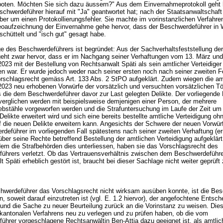
boten. Möchten Sie sich dazu äussern?" Aus dem Einvernahmeprotokoll geht 
schwerdeführer hierauf mit "Ja" geantwortet hat; nach der Staatsanwaltschaft
ber um einen Protokollierungsfehler. Sie machte im vorinstanzlichen Verfahre
eoaufzeichnung der Einvernahme gehe hervor, dass der Beschwerdeführer in W
schüttelt und "isch gut" gesagt habe.
 des Beschwerdeführers ist begründet: Aus der Sachverhaltsfeststellung der
geht zwar hervor, dass er im Nachgang seiner Verhaftungen vom 13. März und
023 mit der Bestellung von Rechtsanwalt Späti als sein amtlicher Verteidiger
en war. Er wurde jedoch weder nach seiner ersten noch nach seiner zweiten
orschlagsrecht gemäss
Art. 133 Abs. 2 StPO
aufgeklärt. Zudem wiegen die a
023 neu erhobenen Vorwürfe der vorsätzlich und versuchten vorsätzlichen Tö
s die dem Beschwerdeführer davor zur Last gelegten Delikte. Der vorliegende 
 verglichen werden mit beispielsweise demjenigen einer Person, der mehrere
ebstähle vorgeworfen werden und die Strafuntersuchung im Laufe der Zeit um 
 Delikte erweitert wird und sich eine bereits bestellte amtliche Verteidigung oh
f die neuen Delikte erweitern kann. Angesichts der Schwere der neuen Vorwür
rdeführer im vorliegenden Fall spätestens nach seiner zweiten Verhaftung (er
ber seine Rechte betreffend Bestellung der amtlichen Verteidigung aufgeklär
em die Strafbehörden dies unterliessen, haben sie das Vorschlagsrecht des
ührers verletzt. Ob das Vertrauensverhältnis zwischen dem Beschwerdeführ
 Späti erheblich gestört ist, braucht bei dieser Sachlage nicht weiter geprüft
hwerdeführer das Vorschlagsrecht nicht wirksam ausüben konnte, ist die Be
, soweit darauf einzutreten ist (vgl. E. 1.2 hiervor), der angefochtene Entsche
und die Sache zu neuer Beurteilung zurück an die Vorinstanz zu weisen. Dies
kantonalen Verfahrens neu zu verlegen und zu prüfen haben, ob die vom
ührer vorgeschlagene Rechtsanwältin Ben-Attia dazu geeignet ist, als amtlic