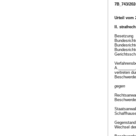
7B_743/202
Urteil vom 
II. strafrec
Besetzung
Bundesricht
Bundesricht
Bundesricht
Gerichtssch
Verfahrensbe
A.________
vertreten du
Beschwerde
gegen
Rechtsanwal
Beschwerde
Staatsanwal
Schaffhaus
Gegenstan
Wechsel der