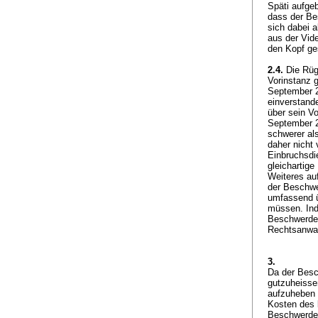
Späti aufge
dass der Be
sich dabei a
aus der Vid
den Kopf ge
2.4.
Die Rüge
Vorinstanz 
September 2
einverstand
über sein V
September 2
schwerer al
daher nicht
Einbruchsdi
gleichartige
Weiteres au
der Beschwe
umfassend ü
müssen. Ind
Beschwerdef
Rechtsanwalt
3.
Da der Besc
gutzuheissen
aufzuheben 
Kosten des 
Beschwerdef