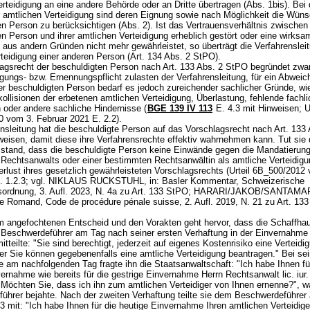
rteidigung an eine andere Behörde oder an Dritte übertragen (Abs. 1bis). Bei 
 amtlichen Verteidigung sind deren Eignung sowie nach Möglichkeit die Wüns
n Person zu berücksichtigen (Abs. 2). Ist das Vertrauensverhältnis zwischen
n Person und ihrer amtlichen Verteidigung erheblich gestört oder eine wirksa
 aus andern Gründen nicht mehr gewährleistet, so überträgt die Verfahrenslei
teidigung einer anderen Person (
Art. 134 Abs. 2 StPO
).
agsrecht der beschuldigten Person nach
Art. 133 Abs. 2 StPO
begründet zwar
lgungs- bzw. Ernennungspflicht zulasten der Verfahrensleitung, für ein Abwei
er beschuldigten Person bedarf es jedoch zureichender sachlicher Gründe, wi
ollisionen der erbetenen amtlichen Verteidigung, Überlastung, fehlende fachl
n oder andere sachliche Hindernisse (
BGE 139 IV 113
E. 4.3 mit Hinweisen; Ur
 vom 3. Februar 2021 E. 2.2).
ensleitung hat die beschuldigte Person auf das Vorschlagsrecht nach
Art. 133
eisen, damit diese ihre Verfahrensrechte effektiv wahrnehmen kann. Tut sie d
mstand, dass die beschuldigte Person keine Einwände gegen die Mandatierung
Rechtsanwalts oder einer bestimmten Rechtsanwältin als amtliche Verteidigu
rlust ihres gesetzlich gewährleisteten Vorschlagsrechts (Urteil 6B_500/2012
E. 1.2.3; vgl. NIKLAUS RUCKSTUHL, in: Basler Kommentar, Schweizerische
sordnung, 3. Aufl. 2023, N. 4a zu
Art. 133 StPO
; HARARI/JAKOB/SANTAMARI
 Romand, Code de procédure pénale suisse, 2. Aufl. 2019, N. 21 zu
Art. 13
 angefochtenen Entscheid und den Vorakten geht hervor, dass die Schaffha
 Beschwerdeführer am Tag nach seiner ersten Verhaftung in der Einvernahme
tteilte: "Sie sind berechtigt, jederzeit auf eigenes Kostenrisiko eine Verteidi
er Sie können gegebenenfalls eine amtliche Verteidigung beantragen." Bei sei
 am nachfolgenden Tag fragte ihn die Staatsanwaltschaft: "Ich habe Ihnen fü
ernahme wie bereits für die gestrige Einvernahme Herrn Rechtsanwalt lic. iur.
 Möchten Sie, dass ich ihn zum amtlichen Verteidiger von Ihnen ernenne?", w
ührer bejahte. Nach der zweiten Verhaftung teilte sie dem Beschwerdeführer
 mit: "Ich habe Ihnen für die heutige Einvernahme Ihren amtlichen Verteidige