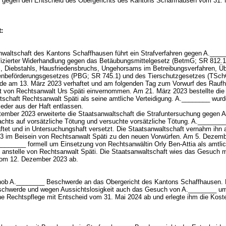
gegen den Entscheid des Obergerichts des Kantons Schaffhausen vom 31. 
.
:
nwaltschaft des Kantons Schaffhausen führt ein Strafverfahren gegen A.____
fizierter Widerhandlung gegen das Betäubungsmittelgesetz (BetmG; SR 812.1
, Diebstahls, Hausfriedensbruchs, Ungehorsams im Betreibungsverfahren, Üb
nbeförderungsgesetzes (PBG; SR 745.1) und des Tierschutzgesetzes (TSc
rde am 13. März 2023 verhaftet und am folgenden Tag zum Vorwurf des Raufh
 von Rechtsanwalt Urs Späti einvernommen. Am 21. März 2023 bestellte die
tschaft Rechtsanwalt Späti als seine amtliche Verteidigung. A.________ wur
ieder aus der Haft entlassen.
ember 2023 erweiterte die Staatsanwaltschaft die Strafuntersuchung gegen 
chts auf vorsätzliche Tötung und versuchte vorsätzliche Tötung. A._______
aftet und in Untersuchungshaft versetzt. Die Staatsanwaltschaft vernahm ihn 
3 im Beisein von Rechtsanwalt Späti zu den neuen Vorwürfen. Am 5. Dezem
________ formell um Einsetzung von Rechtsanwältin Orly Ben-Attia als amtli
in anstelle von Rechtsanwalt Späti. Die Staatsanwaltschaft wies das Gesuch m
vom 12. Dezember 2023 ab.
ob A.________ Beschwerde an das Obergericht des Kantons Schaffhausen. 
schwerde und wegen Aussichtslosigkeit auch das Gesuch von A.________ u
che Rechtspflege mit Entscheid vom 31. Mai 2024 ab und erlegte ihm die Kost