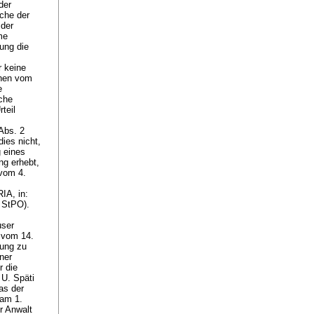
der
che der
 der
me
tung die
 keine
chen vom
e
iche
teil
 Abs. 2
ies nicht,
 eines
ng erhebt,
 vom 4.
A, in:
3 StPO
).
user
 vom 14.
gung zu
ner
r die
 U. Späti
as der
 am 1.
r Anwalt