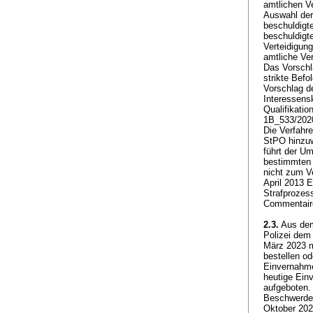
amtlichen Ve
Auswahl der
beschuldigte
beschuldigte
Verteidigung
amtliche Ver
Das Vorschl
strikte Befo
Vorschlag d
Interessensk
Qualifikatio
1B_533/2020
Die Verfahr
StPO
hinzuw
führt der U
bestimmten 
nicht zum Ve
April 2013 
Strafprozes
Commentaire
2.3.
Aus dem
Polizei dem
März 2023 mi
bestellen od
Einvernahme
heutige Einv
aufgeboten.
Beschwerdef
Oktober 2023