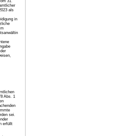
vom 31.
amtlicher
2023 als
idigung in
zliche
im
tsanwältin
chtene
ingabe
 der
eisen,
mtlichen
78 Abs. 1
en
machenden
timmte
rden sei.
ender
erfüllt