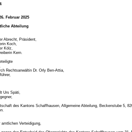
4
26. Februar 2025
htliche Abteilung
er Abrecht, Präsident,
erin Koch,
er Kölz,
reiberin Kern.
teiligte
,
rch Rechtsanwältin Dr. Orly Ben-Attia,
führer,
t Urs Späti,
gegner,
tschaft des Kantons Schaffhausen, Allgemeine Abteilung, Beckenstube 5, 82
en.
d
 amtlichen Verteidigung,