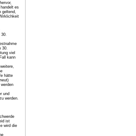
hervor,
 handelt es
n geltend,
irklichkeit
 30.
 Festnahme
m 30.
tung viel
Fall kann
weitere,
ne
fe hätte
neut)
t werden
er und
 zu werden.
schwerde
id ist
e wird die
he