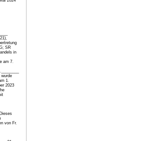
Mai 2024
____
21),
ertretung
hG; SR
andels in
de am 7.
A.________
_ wurde
am 1.
ber 2023
che
it
Dieses
m
en von Fr.