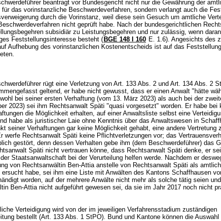
hwerdeführer beantragt vor Bundesgericht nicht nur die Gewährung der amtl
 für das vorinstanzliche Beschwerdeverfahren, sondern verlangt auch die Fes
sverweigerung durch die Vorinstanz, weil diese sein Gesuch um amtliche Vert
Beschwerdeverfahren nicht geprüft habe. Nach der bundesgerichtlichen Rech
ellungsbegehren subsidiär zu Leistungsbegehren und nur zulässig, wenn daran
ges Feststellungsinteresse besteht (
BGE 148 I 160
E. 1.6). Angesichts des 
uf Aufhebung des vorinstanzlichen Kostenentscheids ist auf das Feststellun
treten.
chwerdeführer rügt eine Verletzung von
Art. 133 Abs. 2 und
Art. 134 Abs. 2 
mengefasst geltend, er habe nicht gewusst, dass er einen Anwalt "hätte wä
wohl bei seiner ersten Verhaftung (vom 13. März 2023) als auch bei der zwei
er 2023) sei ihm Rechtsanwalt Späti "quasi vorgesetzt" worden. Er habe bei 
ftungen die Möglichkeit erhalten, auf einer Anwaltsliste selbst eine Verteidig
nd habe als juristischer Laie ohne Kenntnis über das Anwaltswesen in Schaf
kt seiner Verhaftungen gar keine Möglichkeit gehabt, eine andere Vertretung 
 werfe Rechtsanwalt Späti keine Pflichtverletzungen vor; das Vertrauensverhä
blich gestört, denn dessen Verhalten gebe ihm (dem Beschwerdeführer) das G
htsanwalt Späti nicht vertrauen könne, dass Rechtsanwalt Späti denke, er sei
 der Staatsanwaltschaft bei der Verurteilung helfen werde. Nachdem er deswe
ng von Rechtsanwältin Ben-Attia anstelle von Rechtsanwalt Späti als amtlic
g ersucht habe, sei ihm eine Liste mit Anwälten des Kantons Schaffhausen von
ändigt worden, auf der mehrere Anwälte nicht mehr als solche tätig seien und
in Ben-Attia nicht aufgeführt gewesen sei, da sie im Jahr 2017 noch nicht pra
iche Verteidigung wird von der im jeweiligen Verfahrensstadium zuständigen
itung bestellt (
Art. 133 Abs. 1 StPO
). Bund und Kantone können die Auswahl 