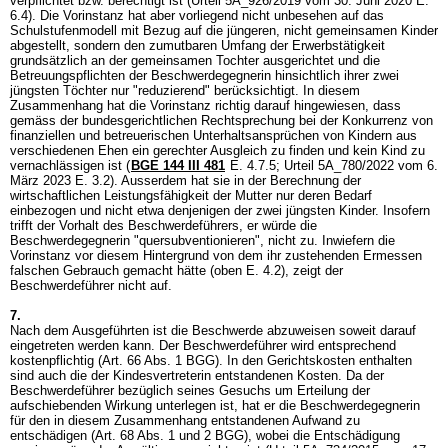
verpflichtet bzw. berechtigt ist (Urteil 5A_926/2019 vom 30. Juni 2020 E.
6.4). Die Vorinstanz hat aber vorliegend nicht unbesehen auf das
Schulstufenmodell mit Bezug auf die jüngeren, nicht gemeinsamen Kinder
abgestellt, sondern den zumutbaren Umfang der Erwerbstätigkeit
grundsätzlich an der gemeinsamen Tochter ausgerichtet und die
Betreuungspflichten der Beschwerdegegnerin hinsichtlich ihrer zwei
jüngsten Töchter nur "reduzierend" berücksichtigt. In diesem
Zusammenhang hat die Vorinstanz richtig darauf hingewiesen, dass
gemäss der bundesgerichtlichen Rechtsprechung bei der Konkurrenz von
finanziellen und betreuerischen Unterhaltsansprüchen von Kindern aus
verschiedenen Ehen ein gerechter Ausgleich zu finden und kein Kind zu
vernachlässigen ist (
BGE 144 III 481
E. 4.7.5; Urteil 5A_780/2022 vom 6.
März 2023 E. 3.2). Ausserdem hat sie in der Berechnung der
wirtschaftlichen Leistungsfähigkeit der Mutter nur deren Bedarf
einbezogen und nicht etwa denjenigen der zwei jüngsten Kinder. Insofern
trifft der Vorhalt des Beschwerdeführers, er würde die
Beschwerdegegnerin "quersubventionieren", nicht zu. Inwiefern die
Vorinstanz vor diesem Hintergrund von dem ihr zustehenden Ermessen
falschen Gebrauch gemacht hätte (oben E. 4.2), zeigt der
Beschwerdeführer nicht auf.
7.
Nach dem Ausgeführten ist die Beschwerde abzuweisen soweit darauf
eingetreten werden kann. Der Beschwerdeführer wird entsprechend
kostenpflichtig (
Art. 66 Abs. 1 BGG
). In den Gerichtskosten enthalten
sind auch die der Kindesvertreterin entstandenen Kosten. Da der
Beschwerdeführer bezüglich seines Gesuchs um Erteilung der
aufschiebenden Wirkung unterlegen ist, hat er die Beschwerdegegnerin
für den in diesem Zusammenhang entstandenen Aufwand zu
entschädigen (
Art. 68 Abs. 1 und 2 BGG
), wobei die Entschädigung