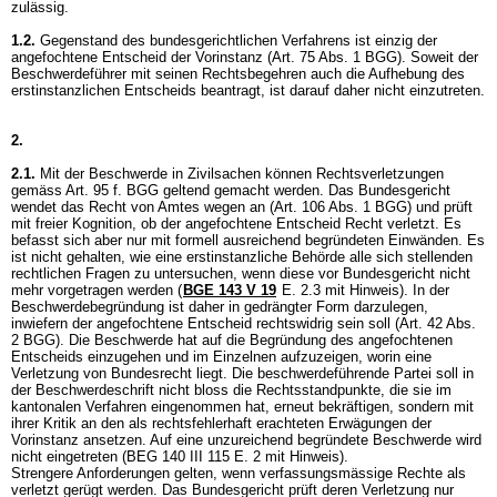
zulässig.
1.2.
Gegenstand des bundesgerichtlichen Verfahrens ist einzig der
angefochtene Entscheid der Vorinstanz (
Art. 75 Abs. 1 BGG
). Soweit der
Beschwerdeführer mit seinen Rechtsbegehren auch die Aufhebung des
erstinstanzlichen Entscheids beantragt, ist darauf daher nicht einzutreten.
2.
2.1.
Mit der Beschwerde in Zivilsachen können Rechtsverletzungen
gemäss Art. 95 f. BGG geltend gemacht werden. Das Bundesgericht
wendet das Recht von Amtes wegen an (
Art. 106 Abs. 1 BGG
) und prüft
mit freier Kognition, ob der angefochtene Entscheid Recht verletzt. Es
befasst sich aber nur mit formell ausreichend begründeten Einwänden. Es
ist nicht gehalten, wie eine erstinstanzliche Behörde alle sich stellenden
rechtlichen Fragen zu untersuchen, wenn diese vor Bundesgericht nicht
mehr vorgetragen werden (
BGE 143 V 19
E. 2.3 mit Hinweis). In der
Beschwerdebegründung ist daher in gedrängter Form darzulegen,
inwiefern der angefochtene Entscheid rechtswidrig sein soll (
Art. 42 Abs.
2 BGG
). Die Beschwerde hat auf die Begründung des angefochtenen
Entscheids einzugehen und im Einzelnen aufzuzeigen, worin eine
Verletzung von Bundesrecht liegt. Die beschwerdeführende Partei soll in
der Beschwerdeschrift nicht bloss die Rechtsstandpunkte, die sie im
kantonalen Verfahren eingenommen hat, erneut bekräftigen, sondern mit
ihrer Kritik an den als rechtsfehlerhaft erachteten Erwägungen der
Vorinstanz ansetzen. Auf eine unzureichend begründete Beschwerde wird
nicht eingetreten (BEG 140 III 115 E. 2 mit Hinweis).
Strengere Anforderungen gelten, wenn verfassungsmässige Rechte als
verletzt gerügt werden. Das Bundesgericht prüft deren Verletzung nur