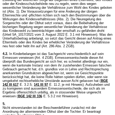
oder der Kindesschutzbehörde neu zu regeln, wenn dies wegen
wesentlicher Veränderung der Verhältnisse zum Wohl des Kindes geboten
ist (Abs. 1). Die Voraussetzungen für eine Änderung der übrigen
Elternrechte und -pflichten richten sich nach den Bestimmungen über die
Wirkungen des Kindesverhältnisses (Abs. 2). Die Neuregelung des
Sorgerechts oder der Obhut setzt voraus, dass die Beibehaltung der
bisherigen Regelung wegen wesentlicher Veränderung der Verhältnisse
das Kindeswohl zu beeinträchtigen oder ernsthaft zu gefährden droht
(Urteil 5A_1017/2021 vom 3. August 2022 E. 3.1 mit Hinweisen). Was den
Unterhaltsbeitrag anbelangt, so setzt das Gericht diesen auf Antrag eines
Elternteils oder des Kindes bei erheblicher Veränderung der Verhältnisse
neu fest oder hebt ihn auf (
Art. 286 Abs. 2 ZGB
).
4.2.
In Kinderbelangen ist das Sachgericht verschiedentlich auf sein
Ermessen verwiesen (
Art. 4 ZGB
). Ermessensentscheide dieser Art
überprüft das Bundesgericht an sich frei; es schreitet allerdings nur ein,
wenn die kantonale Instanz von dem ihr zustehenden Ermessen falschen
Gebrauch gemacht hat, d.h. grundlos von in Lehre und Rechtsprechung
anerkannten Grundsätzen abgewichen ist, wenn sie Gesichtspunkte
berücksichtigt hat, die keine Rolle hätten spielen dürfen, oder wenn sie
umgekehrt rechtserhebliche Umstände ausser Acht gelassen hat (
BGE
142 III 617
E. 3.2.5;
141 III 97
E. 11.2; je mit Hinweis). Aufzuheben und
zu korrigieren sind ausserdem Ermessensentscheide, die sich als im
Ergebnis offensichtlich unbillig, als in stossender Weise ungerecht
erweisen (
BGE 142 III 336
E. 5.3.2 mit Hinweisen).
5.
Nicht einverstanden ist der Beschwerdeführer zunächst mit der
Anordnung der alternierenden Obhut über die Tochter. Er beantragt