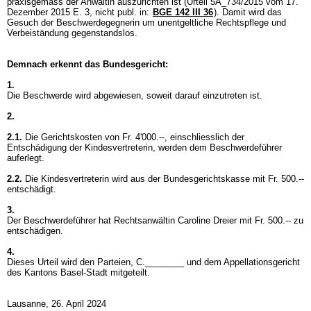
praxisgemäss der Anwältin auszurichten ist (Urteil 5A_734/2015 vom 17.
Dezember 2015 E. 3, nicht publ. in:
BGE 142 III 36
). Damit wird das
Gesuch der Beschwerdegegnerin um unentgeltliche Rechtspflege und
Verbeiständung gegenstandslos.
Demnach erkennt das Bundesgericht:
1.
Die Beschwerde wird abgewiesen, soweit darauf einzutreten ist.
2.
2.1.
Die Gerichtskosten von Fr. 4'000.--, einschliesslich der
Entschädigung der Kindesvertreterin, werden dem Beschwerdeführer
auferlegt.
2.2.
Die Kindesvertreterin wird aus der Bundesgerichtskasse mit Fr. 500.--
entschädigt.
3.
Der Beschwerdeführer hat Rechtsanwältin Caroline Dreier mit Fr. 500.-- zu
entschädigen.
4.
Dieses Urteil wird den Parteien, C.________ und dem Appellationsgericht
des Kantons Basel-Stadt mitgeteilt.
Lausanne, 26. April 2024