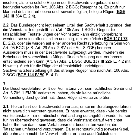
insofern, als eine solche Rüge in der Beschwerde vorgebracht und
begründet worden ist (
Art. 106 Abs. 2 BGG
; Rügeprinzip). Es prüft nur
klar und detailliert erhobene und, soweit möglich, belegte Rügen (
BGE
142 III 364
E. 2.4).
2.2.
Das Bundesgericht legt seinem Urteil den Sachverhalt zugrunde, den
die Vorinstanz festgestellt hat (
Art. 105 Abs. 1 BGG
). Gegen die
tatsächlichen Feststellungen der Vorinstanz kann einzig vorgebracht
werden, sie seien offensichtlich unrichtig, d.h. willkürlich (
BGE 147 I 73
E. 2.2), oder sie würden auf einer anderen Rechtsverletzung im Sinn von
Art. 95 BGG
(z.B.
Art. 29 Abs. 2 BV
oder
Art. 8 ZGB
) beruhen.
Ausserdem muss in der Beschwerde aufgezeigt werden, inwiefern die
Behebung der vorerwähnten Mängel für den Ausgang des Verfahrens
entscheidend sein kann (
Art. 97 Abs. 1 BGG
;
BGE 137 III 226
E. 4.2 mit
Hinweis). Auch für die Rüge der offensichtlich unrichtigen
Sachverhaltsfeststellung gilt das strenge Rügeprinzip nach
Art. 106 Abs.
2 BGG
(
BGE 144 IV 50
E. 4.1).
3.
Der Beschwerdeführer wirft der Vorinstanz vor, sein rechtliches Gehör und
Art. 6 Ziff. 1 EMRK
verletzt zu haben, da sie keine mündliche
Verhandlung durchgeführt hat. Diese Rüge ist vorab zu prüfen.
3.1.
Hierzu führt der Beschwerdeführer aus, er sei im Berufungsverfahren
nicht anwaltlich vertreten gewesen. Er habe erwartet, dass - wie bereits
vor Erstinstanz - eine mündliche Verhandlung durchgeführt werde. Es sei
für ihn überraschend gewesen, dass die Vorinstanz darauf verzichtet
habe. Ihm sei damit sein Verfahrensrecht beschnitten worden, die
Tatsachen umfassend vorzutragen. Da er rechtsunkundig (gewesen) sei,
dürfe ihn auch nicht der Vorwurf treffen, er habe ausdrücklich um