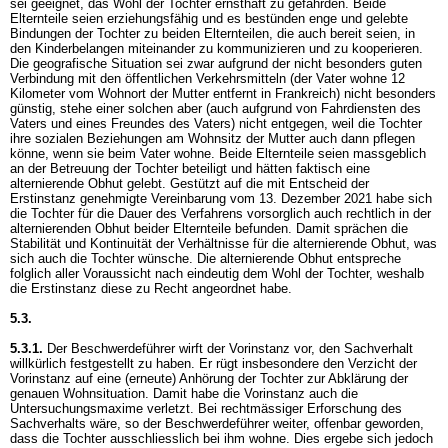
sei geeignet, das Wohl der Tochter ernsthaft zu gefährden. Beide
Elternteile seien erziehungsfähig und es bestünden enge und gelebte
Bindungen der Tochter zu beiden Elternteilen, die auch bereit seien, in
den Kinderbelangen miteinander zu kommunizieren und zu kooperieren.
Die geografische Situation sei zwar aufgrund der nicht besonders guten
Verbindung mit den öffentlichen Verkehrsmitteln (der Vater wohne 12
Kilometer vom Wohnort der Mutter entfernt in Frankreich) nicht besonders
günstig, stehe einer solchen aber (auch aufgrund von Fahrdiensten des
Vaters und eines Freundes des Vaters) nicht entgegen, weil die Tochter
ihre sozialen Beziehungen am Wohnsitz der Mutter auch dann pflegen
könne, wenn sie beim Vater wohne. Beide Elternteile seien massgeblich
an der Betreuung der Tochter beteiligt und hätten faktisch eine
alternierende Obhut gelebt. Gestützt auf die mit Entscheid der
Erstinstanz genehmigte Vereinbarung vom 13. Dezember 2021 habe sich
die Tochter für die Dauer des Verfahrens vorsorglich auch rechtlich in der
alternierenden Obhut beider Elternteile befunden. Damit sprächen die
Stabilität und Kontinuität der Verhältnisse für die alternierende Obhut, was
sich auch die Tochter wünsche. Die alternierende Obhut entspreche
folglich aller Voraussicht nach eindeutig dem Wohl der Tochter, weshalb
die Erstinstanz diese zu Recht angeordnet habe.
5.3.
5.3.1.
Der Beschwerdeführer wirft der Vorinstanz vor, den Sachverhalt
willkürlich festgestellt zu haben. Er rügt insbesondere den Verzicht der
Vorinstanz auf eine (erneute) Anhörung der Tochter zur Abklärung der
genauen Wohnsituation. Damit habe die Vorinstanz auch die
Untersuchungsmaxime verletzt. Bei rechtmässiger Erforschung des
Sachverhalts wäre, so der Beschwerdeführer weiter, offenbar geworden,
dass die Tochter ausschliesslich bei ihm wohne. Dies ergebe sich jedoch