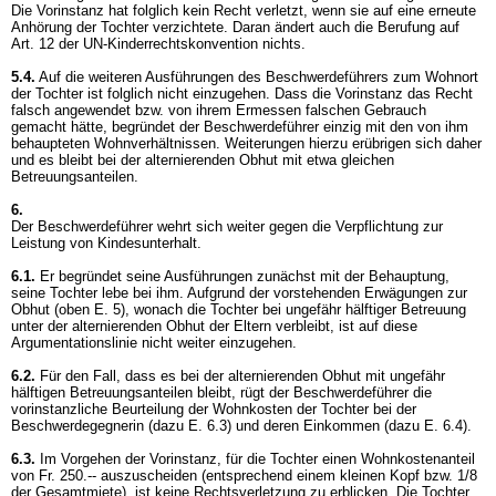
Die Vorinstanz hat folglich kein Recht verletzt, wenn sie auf eine erneute
Anhörung der Tochter verzichtete. Daran ändert auch die Berufung auf
Art. 12 der UN-Kinderrechtskonvention nichts.
5.4.
Auf die weiteren Ausführungen des Beschwerdeführers zum Wohnort
der Tochter ist folglich nicht einzugehen. Dass die Vorinstanz das Recht
falsch angewendet bzw. von ihrem Ermessen falschen Gebrauch
gemacht hätte, begründet der Beschwerdeführer einzig mit den von ihm
behaupteten Wohnverhältnissen. Weiterungen hierzu erübrigen sich daher
und es bleibt bei der alternierenden Obhut mit etwa gleichen
Betreuungsanteilen.
6.
Der Beschwerdeführer wehrt sich weiter gegen die Verpflichtung zur
Leistung von Kindesunterhalt.
6.1.
Er begründet seine Ausführungen zunächst mit der Behauptung,
seine Tochter lebe bei ihm. Aufgrund der vorstehenden Erwägungen zur
Obhut (oben E. 5), wonach die Tochter bei ungefähr hälftiger Betreuung
unter der alternierenden Obhut der Eltern verbleibt, ist auf diese
Argumentationslinie nicht weiter einzugehen.
6.2.
Für den Fall, dass es bei der alternierenden Obhut mit ungefähr
hälftigen Betreuungsanteilen bleibt, rügt der Beschwerdeführer die
vorinstanzliche Beurteilung der Wohnkosten der Tochter bei der
Beschwerdegegnerin (dazu E. 6.3) und deren Einkommen (dazu E. 6.4).
6.3.
Im Vorgehen der Vorinstanz, für die Tochter einen Wohnkostenanteil
von Fr. 250.-- auszuscheiden (entsprechend einem kleinen Kopf bzw. 1/8
der Gesamtmiete), ist keine Rechtsverletzung zu erblicken. Die Tochter