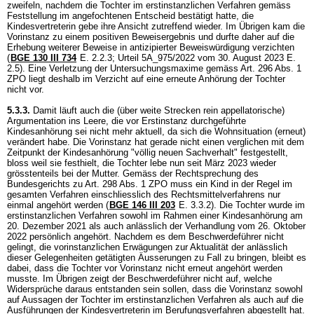
zweifeln, nachdem die Tochter im erstinstanzlichen Verfahren gemäss
Feststellung im angefochtenen Entscheid bestätigt hatte, die
Kindesvertreterin gebe ihre Ansicht zutreffend wieder. Im Übrigen kam die
Vorinstanz zu einem positiven Beweisergebnis und durfte daher auf die
Erhebung weiterer Beweise in antizipierter Beweiswürdigung verzichten
(
BGE 130 III 734
E. 2.2.3; Urteil 5A_975/2022 vom 30. August 2023 E.
2.5). Eine Verletzung der Untersuchungsmaxime gemäss
Art. 296 Abs. 1
ZPO
liegt deshalb im Verzicht auf eine erneute Anhörung der Tochter
nicht vor.
5.3.3.
Damit läuft auch die (über weite Strecken rein appellatorische)
Argumentation ins Leere, die vor Erstinstanz durchgeführte
Kindesanhörung sei nicht mehr aktuell, da sich die Wohnsituation (erneut)
verändert habe. Die Vorinstanz hat gerade nicht einen verglichen mit dem
Zeitpunkt der Kindesanhörung "völlig neuen Sachverhalt" festgestellt,
bloss weil sie festhielt, die Tochter lebe nun seit März 2023 wieder
grösstenteils bei der Mutter. Gemäss der Rechtsprechung des
Bundesgerichts zu
Art. 298 Abs. 1 ZPO
muss ein Kind in der Regel im
gesamten Verfahren einschliesslich des Rechtsmittelverfahrens nur
einmal angehört werden (
BGE 146 III 203
E. 3.3.2). Die Tochter wurde im
erstinstanzlichen Verfahren sowohl im Rahmen einer Kindesanhörung am
20. Dezember 2021 als auch anlässlich der Verhandlung vom 26. Oktober
2022 persönlich angehört. Nachdem es dem Beschwerdeführer nicht
gelingt, die vorinstanzlichen Erwägungen zur Aktualität der anlässlich
dieser Gelegenheiten getätigten Äusserungen zu Fall zu bringen, bleibt es
dabei, dass die Tochter vor Vorinstanz nicht erneut angehört werden
musste. Im Übrigen zeigt der Beschwerdeführer nicht auf, welche
Widersprüche daraus entstanden sein sollen, dass die Vorinstanz sowohl
auf Aussagen der Tochter im erstinstanzlichen Verfahren als auch auf die
Ausführungen der Kindesvertreterin im Berufungsverfahren abgestellt hat.