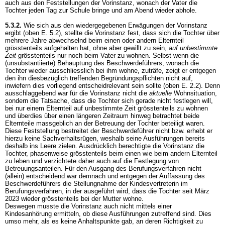
auch aus den Feststellungen der Vorinstanz, wonach der Vater die
Tochter jeden Tag zur Schule bringe und am Abend wieder abhole.
5.3.2.
Wie sich aus den wiedergegebenen Erwägungen der Vorinstanz
ergibt (oben E. 5.2), stellte die Vorinstanz fest, dass sich die Tochter über
mehrere Jahre abwechselnd beim einen oder andern Elternteil
grösstenteils aufgehalten hat, ohne aber gewillt zu sein,
auf unbestimmte
Zeit
grösstenteils nur noch beim Vater zu wohnen. Selbst wenn die
(unsubstantiierte) Behauptung des Beschwerdeführers, wonach die
Tochter wieder ausschliesslich bei ihm wohne, zuträfe, zeigt er entgegen
den ihn diesbezüglich treffenden Begründungspflichten nicht auf,
inwiefern dies vorliegend entscheidrelevant sein sollte (oben E. 2.2). Denn
ausschlaggebend war für die Vorinstanz nicht die
aktuelle
Wohnsituation,
sondern die Tatsache, dass die Tochter sich gerade nicht festlegen will,
bei nur einem Elternteil auf unbestimmte Zeit grösstenteils zu wohnen
und überdies über einen längeren Zeitraum hinweg betrachtet beide
Elternteile massgeblich an der Betreuung der Tochter beteiligt waren.
Diese Feststellung bestreitet der Beschwerdeführer nicht bzw. erhebt er
hierzu keine Sachverhaltsrügen, weshalb seine Ausführungen bereits
deshalb ins Leere zielen. Ausdrücklich berechtigte die Vorinstanz die
Tochter, phasenweise grösstenteils beim einen wie beim andern Elternteil
zu leben und verzichtete daher auch auf die Festlegung von
Betreuungsanteilen. Für den Ausgang des Berufungsverfahren nicht
(allein) entscheidend war demnach und entgegen der Auffassung des
Beschwerdeführers die Stellungnahme der Kindesvertreterin im
Berufungsverfahren, in der ausgeführt wird, dass die Tochter seit März
2023 wieder grösstenteils bei der Mutter wohne.
Deswegen musste die Vorinstanz auch nicht mittels einer
Kindesanhörung ermitteln, ob diese Ausführungen zutreffend sind. Dies
umso mehr, als es keine Anhaltspunkte gab, an deren Richtigkeit zu