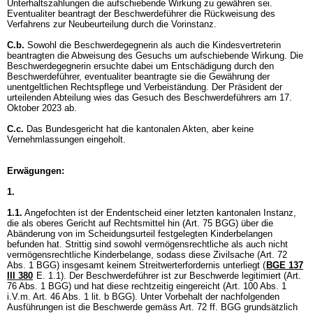
Unterhaltszahlungen die aufschiebende Wirkung zu gewähren sei.
Eventualiter beantragt der Beschwerdeführer die Rückweisung des
Verfahrens zur Neubeurteilung durch die Vorinstanz.
C.b.
Sowohl die Beschwerdegegnerin als auch die Kindesvertreterin
beantragten die Abweisung des Gesuchs um aufschiebende Wirkung. Die
Beschwerdegegnerin ersuchte dabei um Entschädigung durch den
Beschwerdeführer, eventualiter beantragte sie die Gewährung der
unentgeltlichen Rechtspflege und Verbeiständung. Der Präsident der
urteilenden Abteilung wies das Gesuch des Beschwerdeführers am 17.
Oktober 2023 ab.
C.c.
Das Bundesgericht hat die kantonalen Akten, aber keine
Vernehmlassungen eingeholt.
Erwägungen:
1.
1.1.
Angefochten ist der Endentscheid einer letzten kantonalen Instanz,
die als oberes Gericht auf Rechtsmittel hin (
Art. 75 BGG
) über die
Abänderung von im Scheidungsurteil festgelegten Kinderbelangen
befunden hat. Strittig sind sowohl vermögensrechtliche als auch nicht
vermögensrechtliche Kinderbelange, sodass diese Zivilsache (
Art. 72
Abs. 1 BGG
) insgesamt keinem Streitwerterfordernis unterliegt (
BGE 137
III 380
E. 1.1). Der Beschwerdeführer ist zur Beschwerde legitimiert (
Art.
76 Abs. 1 BGG
) und hat diese rechtzeitig eingereicht (Art. 100 Abs. 1
i.V.m.
Art. 46 Abs. 1 lit. b BGG
). Unter Vorbehalt der nachfolgenden
Ausführungen ist die Beschwerde gemäss
Art. 72 ff. BGG
grundsätzlich