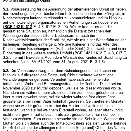
weiterhin die alleinige Obhut.
5.1.
Voraussetzung für die Anordnung der alternierenden Obhut ist neben
der Erziehungsfähigkeit beider Elternteile insbesondere ihre Fähigkeit, in
Kinderbelangen laufend miteinander zu kommunizieren und im Hinblick
auf die notwendigen organisatorischen Vorkehrungen zu kooperieren
(
BGE 142 III 612
E. 4.3, 617 E. 3.2.3). Weiter kommt es auf die
geografische Situation an, namentlich die Distanz zwischen den
Wohnungen der beiden Eltern. Bedeutsam ist auch die
Kindeswohlwirksamkeit der Stabilität, wie sie mit einer Weiterführung der
bisherigen Regelung einhergeht. Weitere Kriterien sind das Alter des
Kindes, seine Beziehungen zu (Halb- oder Stief-) Geschwistern und seine
Einbettung in das weitere soziale Umfeld (
BGE 142 III 612
E. 4.3, 617 E.
3.2.3; je mit Hinweisen). Auch dem Wunsch des Kindes ist Beachtung zu
schenken (Urteil 5A_67/2021 vom 31. August 2021 E. 3.1.3).
5.2.
Die Vorinstanz erwog, seit dem Scheidungsentscheid seien im
Hinblick auf die (elterliche Sorge und) Obhut mehrere wesentliche
Veränderungen eingetreten. Verändert habe sich zum einen die
tatsächliche Wohn- und Betreuungssituation der Tochter: Diese sei im
November 2020 zur Mutter gezogen, weil sie bei dieser wohnen wollte.
Nachdem sie während mehr als einem Jahr zumindest grösstenteils bei
ihrer Mutter gewohnt habe, sei sie wieder während fast einem Jahr
grösstenteils bei ihrem Vater wohnhaft gewesen. Seit mehreren Monaten
wohne sie wieder grösstenteils bei der Mutter und wolle sich nicht
festlegen, wann sie bei welchem Elternteil wohne, sei aber offenkundig
nicht mehr gewillt, auf unbestimmte Zeit grösstenteils nur noch beim
Vater zu wohnen. Zum anderen besuche sie die Schule am Wohnort der
Mutter, wo sich daher auch der Mittelpunkt ihres sozialen Lebens befinde.
Die Beibehaltung der alleinigen (elterlichen Sorge und) Obhut des Vaters