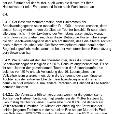
hat ein Zimmer bei der Mutter, auch wenn sie dieses mit ihrer
Halbschwester teilt. Entsprechend fallen auch Wohnkosten an.
6.4.
6.4.1.
Der Beschwerdeführer meint, dem Einkommen der
Beschwerdegegnerin seien monatlich Fr. 1'000.-- hinzuzurechnen, denn
dieser Betrag werde ihr von der ältesten Tochter bezahlt. Er setzt sich
allerdings nicht mit der Erwägung der Vorinstanz auseinander, wonach
nicht davon auszugehen sei, dass dieser Betrag die Kosten übersteige,
die der Beschwerdegegnerin dadurch entstünden, dass die älteste Tochter
noch in ihrem Haushalt lebt. Der Beschwerdeführer erfüllt damit seine
Begründungspflicht nicht, womit es bei der vorinstanzlichen Einschätzung
sein Bewenden hat.
6.4.2.
Weiter kritisiert der Beschwerdeführer, dass die Vorinstanz der
Beschwerdegegnerin lediglich ein 60 %-Pensum angerechnet hat. Es sei
ihr seit Übertritt der gemeinsamen Tochter in die Sekundarstufe I ein
solches von 80 % und ab Vollendung des 16. Lebensjahres ein
Vollzeitpensum anzurechnen, denn die Betreuung der zwei jüngeren
Töchter aus der aktuellen Ehe der Beschwerdegegnerin dürfe nicht
berücksichtigt werden, zumal andere Personen im Haushalt diese Kinder
betreuen könnten.
6.4.2.1.
Die Vorinstanz führte hierzu aus, wenn nur die gemeinsame
Tochter der Parteien berücksichtigt werde, sei der Mutter bis zum 16.
Geburtstag der Tochter eine Erwerbsarbeit von 80 % und danach ein
Vollzeiterwerb zumutbar. Bei Mitberücksichtigung der Betreuung der
beiden jüngsten Töchter aus der aktuellen Ehe sei der Mutter bis Ende
des Schuljahrs 2028/2029 nur eine Erwerbsarbeit von 50 % zuzumuten.