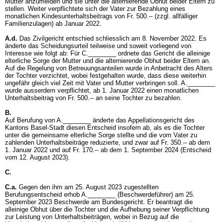
Mutter anzumelden und sie unter die alternierende Obhut beider Eltern zu
stellen. Weiter verpflichtete sich der Vater zur Bezahlung eines
monatlichen Kindesunterhaltsbeitrags von Fr. 500.-- (zzgl. allfälliger
Familienzulagen) ab Januar 2022.
A.d.
Das Zivilgericht entschied schliesslich am 8. November 2022. Es
änderte das Scheidungsurteil teilweise und soweit vorliegend von
Interesse wie folgt ab: Für C.________ ordnete das Gericht die alleinige
elterliche Sorge der Mutter und die alternierende Obhut beider Eltern an.
Auf die Regelung von Betreuungsanteilen wurde in Anbetracht des Alters
der Tochter verzichtet, wobei festgehalten wurde, dass diese weiterhin
ungefähr gleich viel Zeit mit Vater und Mutter verbringen soll. A.________
wurde ausserdem verpflichtet, ab 1. Januar 2022 einen monatlichen
Unterhaltsbeitrag von Fr. 500.-- an seine Tochter zu bezahlen.
B.
Auf Berufung von A.________ änderte das Appellationsgericht des
Kantons Basel-Stadt diesen Entscheid insofern ab, als es die Tochter
unter die gemeinsame elterliche Sorge stellte und die vom Vater zu
zahlenden Unterhaltsbeiträge reduzierte, und zwar auf Fr. 350.-- ab dem
1. Januar 2022 und auf Fr. 170.-- ab dem 1. September 2024 (Entscheid
vom 12. August 2023).
C.
C.a.
Gegen den ihm am 25. August 2023 zugestellten
Berufungsentscheid erhob A.________ (Beschwerdeführer) am 25.
September 2023 Beschwerde am Bundesgericht. Er beantragt die
alleinige Obhut über die Tochter und die Aufhebung seiner Verpflichtung
zur Leistung von Unterhaltsbeiträgen, wobei in Bezug auf die