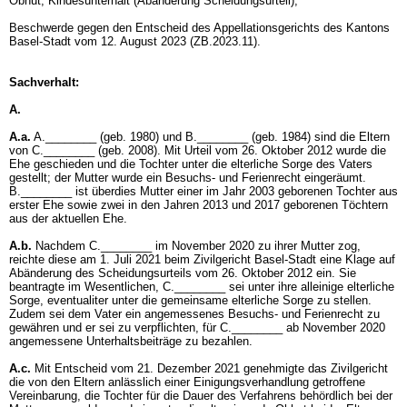
Obhut, Kindesunterhalt (Abänderung Scheidungsurteil),
Beschwerde gegen den Entscheid des Appellationsgerichts des Kantons
Basel-Stadt vom 12. August 2023 (ZB.2023.11).
Sachverhalt:
A.
A.a.
A.________ (geb. 1980) und B.________ (geb. 1984) sind die Eltern
von C.________ (geb. 2008). Mit Urteil vom 26. Oktober 2012 wurde die
Ehe geschieden und die Tochter unter die elterliche Sorge des Vaters
gestellt; der Mutter wurde ein Besuchs- und Ferienrecht eingeräumt.
B.________ ist überdies Mutter einer im Jahr 2003 geborenen Tochter aus
erster Ehe sowie zwei in den Jahren 2013 und 2017 geborenen Töchtern
aus der aktuellen Ehe.
A.b.
Nachdem C.________ im November 2020 zu ihrer Mutter zog,
reichte diese am 1. Juli 2021 beim Zivilgericht Basel-Stadt eine Klage auf
Abänderung des Scheidungsurteils vom 26. Oktober 2012 ein. Sie
beantragte im Wesentlichen, C.________ sei unter ihre alleinige elterliche
Sorge, eventualiter unter die gemeinsame elterliche Sorge zu stellen.
Zudem sei dem Vater ein angemessenes Besuchs- und Ferienrecht zu
gewähren und er sei zu verpflichten, für C.________ ab November 2020
angemessene Unterhaltsbeiträge zu bezahlen.
A.c.
Mit Entscheid vom 21. Dezember 2021 genehmigte das Zivilgericht
die von den Eltern anlässlich einer Einigungsverhandlung getroffene
Vereinbarung, die Tochter für die Dauer des Verfahrens behördlich bei der