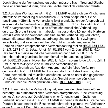
Durchführung der Verhandlung ersuchen müssen. Nach Treu und Glauben
habe er annehmen dürfen, dass die Sache mündlich verhandelt werde.
3.2.
Aus dem Wortlaut von
Art. 6 Ziff. 1 EMRK
ergibt sich die Pflicht, eine
öffentliche Verhandlung durchzuführen. Aus dem Anspruch auf eine
(publikums-) öffentliche Verhandlung folgt grundsätzlich der Anspruch auf
eine mündliche Verhandlung (
BGE 142 I 188
E. 3.1.1). Die in
Art. 6 Ziff. 1
EMRK
vorgesehene Pflicht, eine öffentliche mündliche Verhandlung
durchzuführen, gilt indes nicht absolut. Insbesondere können die Parteien
(explizit oder stillschweigend) auf eine solche Verhandlung verzichten,
soweit die anwendbare Prozessordnung eine solche nicht zwingend
vorschreibt, und es ist ein solcher Verzicht anzunehmen, wenn die
Parteien keinen entsprechenden Verfahrensantrag stellen (
BGE 134 I 331
E. 2.3
;
127 I 44
E. 2e/aa; Urteil 4A_66/2014 vom 2. Juni 2014 E. 4.1).
Das Recht auf eine mündliche Verhandlung nach
Art. 6 Ziff. 1 EMRK
besteht sodann grundsätzlich nur einmal im Instanzenzug (Urteil
5A_536/2023 vom 7. November 2023 E. 5.1). Insofern fordert
Art. 6 Ziff. 1
EMRK
nicht zwingend eine mündliche Verhandlung im
Rechtsmittelverfahren. Aus dem Anspruch auf ein faires Verfahren
gemäss
Art. 6 Ziff. 1 EMRK
folgt sodann die Pflicht des Gerichts, die
Partei persönlich und mündlich anzuhören, wenn es unter den gegebenen
Umständen entscheidend ist, dass das Gericht einen persönlichen
Eindruck über die Partei gewinnen kann (
BGE 142 I 188
E. 3.3).
3.2.1.
Eine mündliche Verhandlung hat, wie dies der Beschwerdeführer
bestätigt, im erstinstanzlichen Verfahren stattgefunden. Eine Verletzung
seines Anspruchs auf Durchführung einer (öffentlichen) mündlichen
Verhandlung gemäss
Art. 6 Ziff. 1 EMRK
ist bereits deshalb zu verneinen.
Darüber hinaus macht der Beschwerdeführer nicht geltend, vor Vorinstanz
einen Antrag auf Durchführung einer (erneuten) mündlichen Verhandlung