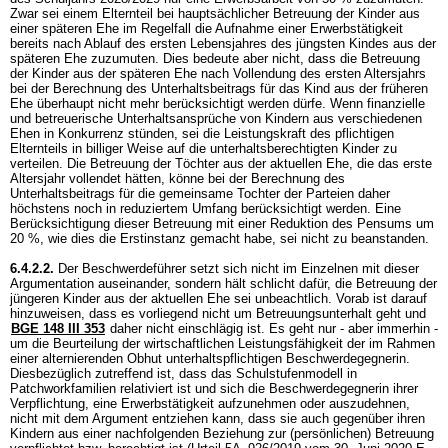
Zwar sei einem Elternteil bei hauptsächlicher Betreuung der Kinder aus
einer späteren Ehe im Regelfall die Aufnahme einer Erwerbstätigkeit
bereits nach Ablauf des ersten Lebensjahres des jüngsten Kindes aus der
späteren Ehe zuzumuten. Dies bedeute aber nicht, dass die Betreuung
der Kinder aus der späteren Ehe nach Vollendung des ersten Altersjahrs
bei der Berechnung des Unterhaltsbeitrags für das Kind aus der früheren
Ehe überhaupt nicht mehr berücksichtigt werden dürfe. Wenn finanzielle
und betreuerische Unterhaltsansprüche von Kindern aus verschiedenen
Ehen in Konkurrenz stünden, sei die Leistungskraft des pflichtigen
Elternteils in billiger Weise auf die unterhaltsberechtigten Kinder zu
verteilen. Die Betreuung der Töchter aus der aktuellen Ehe, die das erste
Altersjahr vollendet hätten, könne bei der Berechnung des
Unterhaltsbeitrags für die gemeinsame Tochter der Parteien daher
höchstens noch in reduziertem Umfang berücksichtigt werden. Eine
Berücksichtigung dieser Betreuung mit einer Reduktion des Pensums um
20 %, wie dies die Erstinstanz gemacht habe, sei nicht zu beanstanden.
6.4.2.2.
Der Beschwerdeführer setzt sich nicht im Einzelnen mit dieser
Argumentation auseinander, sondern hält schlicht dafür, die Betreuung der
jüngeren Kinder aus der aktuellen Ehe sei unbeachtlich. Vorab ist darauf
hinzuweisen, dass es vorliegend nicht um Betreuungsunterhalt geht und
BGE 148 III 353
daher nicht einschlägig ist. Es geht nur - aber immerhin -
um die Beurteilung der wirtschaftlichen Leistungsfähigkeit der im Rahmen
einer alternierenden Obhut unterhaltspflichtigen Beschwerdegegnerin.
Diesbezüglich zutreffend ist, dass das Schulstufenmodell in
Patchworkfamilien relativiert ist und sich die Beschwerdegegnerin ihrer
Verpflichtung, eine Erwerbstätigkeit aufzunehmen oder auszudehnen,
nicht mit dem Argument entziehen kann, dass sie auch gegenüber ihren
Kindern aus einer nachfolgenden Beziehung zur (persönlichen) Betreuung