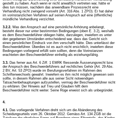
gestellt zu haben. Auch wenn er nicht anwaltlich vertreten war, hätte er
dies tun müssen, nachdem das anwendbare Prozessrecht eine
Verhandlung nicht zwingend vorsieht (
Art. 316 Abs. 1 ZPO
). Er hat daher
im vorinstanzlichen Verfahren auf seinen Anspruch auf eine (öffentliche)
mündliche Verhandlung verzichtet.
3.2.2.
Was den Anspruch auf eine persönliche Anhörung anbelangt,
besteht dieser nur unter bestimmten Bedingungen (oben E. 3.2), weshalb
es dem Beschwerdeführer oblegen hätte, darzulegen, inwiefern es unter
den gegebenen Umständen entscheidend war, dass das Gericht sich
einen persönlichen Eindruck von ihm verschafft hätte. Dies unterlässt der
Beschwerdeführer. Überdies ist es auch nicht ersichtlich, inwiefern diese
Bedingungen vorliegend erfüllt sein sollten, denn die Vorinstanzen
erachteten den Beschwerdeführer einhellig als erziehungsfähig.
3.3.
Das ferner aus
Art. 6 Ziff. 1 EMRK
fliessende Äusserungsrecht bzw.
der Anspruch des Beschwerdeführers auf rechtliches Gehör (
Art. 29 Abs.
2 BV
,
Art. 53 ZPO
) wurde im Berufungsverfahren im Rahmen des
Schriftenwechsels gewahrt. Inwiefern es ihm nicht möglich gewesen sein
sollte, in diesem Rahmen alle aus seiner Sicht notwendigen
Tatsachenbehauptungen aufzustellen, vermag der Beschwerdeführer nicht
zu erklären. Der Hinweis auf Treu und Glauben hilft dem
Beschwerdeführer nicht weiter. Seine Rüge erweist sich als unbegründet.
4.
4.1.
Das vorliegende Verfahren dreht sich um die Abänderung des
Scheidungsurteils vom 26. Oktober 2012. Gemäss
Art. 134 ZGB
ist die
Zuteilung der elterlichen Sorge auf Begehren eines Elternteils, des Kindes