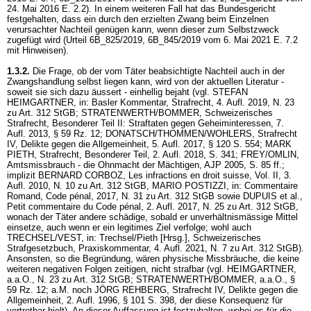
24. Mai 2016 E. 2.2). In einem weiteren Fall hat das Bundesgericht
festgehalten, dass ein durch den erzielten Zwang beim Einzelnen
verursachter Nachteil genügen kann, wenn dieser zum Selbstzweck
zugefügt wird (Urteil 6B_825/2019, 6B_845/2019 vom 6. Mai 2021 E. 7.2
mit Hinweisen).
1.3.2.
Die Frage, ob der vom Täter beabsichtigte Nachteil auch in der
Zwangshandlung selbst liegen kann, wird von der aktuellen Literatur -
soweit sie sich dazu äussert - einhellig bejaht (vgl. STEFAN
HEIMGARTNER, in: Basler Kommentar, Strafrecht, 4. Aufl. 2019, N. 23
zu
Art. 312 StGB
; STRATENWERTH/BOMMER, Schweizerisches
Strafrecht, Besonderer Teil II: Straftaten gegen Geheiminteressen, 7.
Aufl. 2013, § 59 Rz. 12; DONATSCH/THOMMEN/WOHLERS, Strafrecht
IV, Delikte gegen die Allgemeinheit, 5. Aufl. 2017, § 120 S. 554; MARK
PIETH, Strafrecht, Besonderer Teil, 2. Aufl. 2018, S. 341; FREY/OMLIN,
Amtsmissbrauch - die Ohnmacht der Mächtigen, AJP 2005, S. 85 ff.;
implizit BERNARD CORBOZ, Les infractions en droit suisse, Vol. II, 3.
Aufl. 2010, N. 10 zu
Art. 312 StGB
, MARIO POSTIZZI, in: Commentaire
Romand, Code pénal, 2017, N. 31 zu
Art. 312 StGB
sowie DUPUIS et al.,
Petit commentaire du Code pénal, 2. Aufl. 2017, N. 25 zu
Art. 312 StGB
,
wonach der Täter andere schädige, sobald er unverhältnismässige Mittel
einsetze, auch wenn er ein legitimes Ziel verfolge; wohl auch
TRECHSEL/VEST, in: Trechsel/Pieth [Hrsg.], Schweizerisches
Strafgesetzbuch, Praxiskommentar, 4. Aufl. 2021, N. 7 zu
Art. 312 StGB
).
Ansonsten, so die Begründung, wären physische Missbräuche, die keine
weiteren negativen Folgen zeitigen, nicht strafbar (vgl. HEIMGARTNER,
a.a.O., N. 23 zu
Art. 312 StGB
; STRATENWERTH/BOMMER, a.a.O., §
59 Rz. 12; a.M. noch JÖRG REHBERG, Strafrecht IV, Delikte gegen die
Allgemeinheit, 2. Aufl. 1996, § 101 S. 398, der diese Konsequenz für
vertretbar hielt). An dieser Auffassung ist festzuhalten, wobei es für die