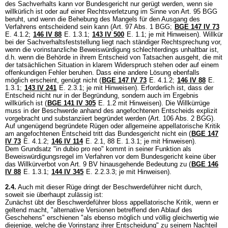
des Sachverhalts kann vor Bundesgericht nur gerügt werden, wenn sie
willkürlich ist oder auf einer Rechtsverletzung im Sinne von
Art. 95 BGG
beruht, und wenn die Behebung des Mangels für den Ausgang des
Verfahrens entscheidend sein kann (
Art. 97 Abs. 1 BGG
;
BGE 147 IV 73
E. 4.1.2;
146 IV 88
E. 1.3.1;
143 IV 500
E. 1.1; je mit Hinweisen). Willkür
bei der Sachverhaltsfeststellung liegt nach ständiger Rechtsprechung vor,
wenn die vorinstanzliche Beweiswürdigung schlechterdings unhaltbar ist,
d.h. wenn die Behörde in ihrem Entscheid von Tatsachen ausgeht, die mit
der tatsächlichen Situation in klarem Widerspruch stehen oder auf einem
offenkundigen Fehler beruhen. Dass eine andere Lösung ebenfalls
möglich erscheint, genügt nicht (
BGE 147 IV 73
E. 4.1.2;
146 IV 88
E.
1.3.1;
143 IV 241
E. 2.3.1; je mit Hinweisen). Erforderlich ist, dass der
Entscheid nicht nur in der Begründung, sondern auch im Ergebnis
willkürlich ist (
BGE 141 IV 305
E. 1.2 mit Hinweisen). Die Willkürrüge
muss in der Beschwerde anhand des angefochtenen Entscheids explizit
vorgebracht und substanziiert begründet werden (
Art. 106 Abs. 2 BGG
).
Auf ungenügend begründete Rügen oder allgemeine appellatorische Kritik
am angefochtenen Entscheid tritt das Bundesgericht nicht ein (
BGE 147
IV 73
E. 4.1.2;
146 IV 114
E. 2.1, 88 E. 1.3.1; je mit Hinweisen).
Dem Grundsatz "in dubio pro reo" kommt in seiner Funktion als
Beweiswürdigungsregel im Verfahren vor dem Bundesgericht keine über
das Willkürverbot von
Art. 9 BV
hinausgehende Bedeutung zu (
BGE 146
IV 88
E. 1.3.1;
144 IV 345
E. 2.2.3.3; je mit Hinweisen).
2.4.
Auch mit dieser Rüge dringt der Beschwerdeführer nicht durch,
soweit sie überhaupt zulässig ist:
Zunächst übt der Beschwerdeführer bloss appellatorische Kritik, wenn er
geltend macht, "alternative Versionen betreffend den Ablauf des
Geschehens" erschienen "als ebenso möglich und völlig gleichwertig wie
diejenige, welche die Vorinstanz ihrer Entscheidung" zu seinem Nachteil