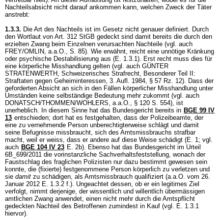
Nachteilsabsicht nicht darauf ankommen kann, welchen Zweck der Täter
anstrebt:
1.3.3.
Die Art des Nachteils ist im Gesetz nicht genauer definiert. Durch
den Wortlaut von
Art. 312 StGB
gedeckt sind damit bereits die durch den
erzielten Zwang beim Einzelnen verursachten Nachteile (vgl. auch
FREY/OMLIN, a.a.O., S. 85). Wie erwähnt, reicht eine unnötige Kränkung
oder psychische Destabilisierung aus (E. 1.3.1). Erst recht muss dies für
eine körperliche Misshandlung gelten (vgl. auch GÜNTER
STRATENWERTH, Schweizerisches Strafrecht, Besonderer Teil II:
Straftaten gegen Geheiminteressen, 3. Aufl. 1984, § 57 Rz. 12). Dass der
geforderten Absicht an sich in den Fällen körperlicher Misshandlung unter
Umständen keine selbständige Bedeutung mehr zukommt (vgl. auch
DONATSCH/THOMMEN/WOHLERS, a.a.O., § 120 S. 554), ist
unerheblich. In diesem Sinne hat das Bundesgericht bereits in
BGE 99 IV
13
entschieden; dort hat es festgehalten, dass der Polizeibeamte, der
eine zu vernehmende Person unberechtigterweise schlägt und damit
seine Befugnisse missbraucht, sich des Amtsmissbrauchs strafbar
macht, weil er weiss, dass er andere auf diese Weise schädigt (E. 1; vgl.
auch
BGE 104 IV 23
E. 2b). Ebenso hat das Bundesgericht im Urteil
6B_699/2011 die vorinstanzliche Sachverhaltsfeststellung, wonach der
Faustschlag des fraglichen Polizisten nur dazu bestimmt gewesen sein
konnte, die (fixierte) festgenommene Person körperlich zu verletzen und
sie
damit
zu schädigen, als Amtsmissbrauch qualifiziert (a.a.O. vom 26.
Januar 2012 E. 1.3.2 f.). Ungeachtet dessen, ob er ein legitimes Ziel
verfolgt, nimmt derjenige, der wissentlich und willentlich übermässigen
amtlichen Zwang anwendet, einen nicht mehr durch die Amtspflicht
gedeckten Nachteil des Betroffenen zumindest in Kauf (vgl. E. 1.3.1
hiervor).