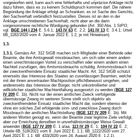
vorgeworfen wird, kann auch eine fehlerhafte und unpräzise Anklage nicht
dazu führen, dass es zu keinem Schuldspruch kommen darf. Die nähere
Begründung der Anklage erfolgt an Schranken; es ist Sache des Gerichts,
den Sachverhalt verbindlich festzustellen. Dieses ist an den in der
Anklage umschriebenen Sachverhalt, nicht aber an die darin
vorgenommene rechtliche Würdigung gebunden (
Art. 350 Abs. 1 StPO
;
vgl.
BGE 144 I 234
E. 5.6.1;
143 IV 63
E. 2.2;
141 IV 13
E. 3.4.1; Urteil
6B_1182/2020 vom 4. Januar 2022 E. 1.2; je mit Hinweisen).
1.3.
1.3.1.
Gemäss
Art. 312 StGB
machen sich Mitglieder einer Behörde oder
Beamte, die ihre Amtsgewalt missbrauchen, um sich oder einem andern
einen unrechtmässigen Vorteil zu verschaffen oder einem andern einen
Nachteil zuzufügen, des Amtsmissbrauchs schuldig. Amtsmissbrauch ist
der zweckentfremdete Einsatz staatlicher Macht.
Art. 312 StGB
schützt
einerseits das Interesse des Staates an zuverlässigen Beamten, welche
mit der ihnen anvertrauten Machtposition pflichtbewusst umgehen, und
andererseits das Interesse der Bürger, nicht unkontrollierter und
willkürlicher staatlicher Machtentfaltung ausgesetzt zu werden (
BGE 127
IV 209
E. 1b). Nicht nur der einen amtlichen Zweck verfolgende
übermässige Zwang im weiteren Sinne stellt sich objektiv als
zweckentfremdeter Einsatz staatlicher Macht dar, sondern ebenso der
ohne ein solches Ziel erfolgende sinn- und zwecklose Zwang durch
Missbrauch der amtlichen Machtstellung (
BGE 127 IV 209
E. 1b). Mit
anderen Worten genügt es, wenn der Beamte zwar legitime Ziele verfolgt,
aber zur Erreichung derselben in unverhältnismässiger Weise Gewalt
anwendet (
BGE 127 IV 209
E. 1 a/aa;
113 IV 29
E. 1;
104 IV 22
E. 2;
Urteile 6B_518/2021 vom 8. Juni 2022 E. 1.1; 6B_1222/2020 vom 27.
April 2021 E. 1.1; 6B_433/2020 vom 24. August 2020 E. 1.2.1).