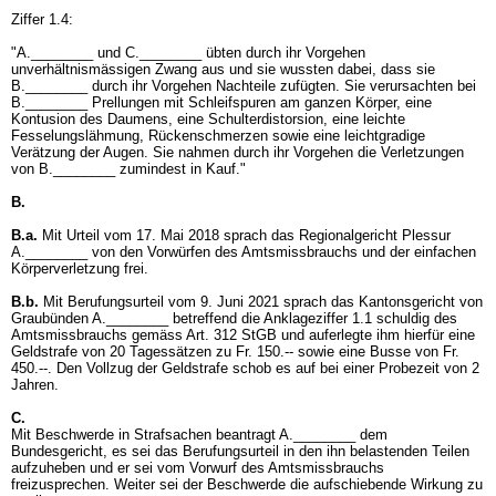
Ziffer 1.4:
"A.________ und C.________ übten durch ihr Vorgehen
unverhältnismässigen Zwang aus und sie wussten dabei, dass sie
B.________ durch ihr Vorgehen Nachteile zufügten. Sie verursachten bei
B.________ Prellungen mit Schleifspuren am ganzen Körper, eine
Kontusion des Daumens, eine Schulterdistorsion, eine leichte
Fesselungslähmung, Rückenschmerzen sowie eine leichtgradige
Verätzung der Augen. Sie nahmen durch ihr Vorgehen die Verletzungen
von B.________ zumindest in Kauf."
B.
B.a.
Mit Urteil vom 17. Mai 2018 sprach das Regionalgericht Plessur
A.________ von den Vorwürfen des Amtsmissbrauchs und der einfachen
Körperverletzung frei.
B.b.
Mit Berufungsurteil vom 9. Juni 2021 sprach das Kantonsgericht von
Graubünden A.________ betreffend die Anklageziffer 1.1 schuldig des
Amtsmissbrauchs gemäss
Art. 312 StGB
und auferlegte ihm hierfür eine
Geldstrafe von 20 Tagessätzen zu Fr. 150.-- sowie eine Busse von Fr.
450.--. Den Vollzug der Geldstrafe schob es auf bei einer Probezeit von 2
Jahren.
C.
Mit Beschwerde in Strafsachen beantragt A.________ dem
Bundesgericht, es sei das Berufungsurteil in den ihn belastenden Teilen
aufzuheben und er sei vom Vorwurf des Amtsmissbrauchs
freizusprechen. Weiter sei der Beschwerde die aufschiebende Wirkung zu