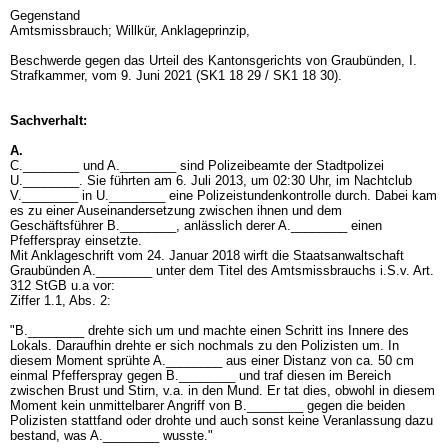
Gegenstand
Amtsmissbrauch; Willkür, Anklageprinzip,
Beschwerde gegen das Urteil des Kantonsgerichts von Graubünden, I.
Strafkammer, vom 9. Juni 2021 (SK1 18 29 / SK1 18 30).
Sachverhalt:
A.
C.________ und A.________ sind Polizeibeamte der Stadtpolizei
U.________. Sie führten am 6. Juli 2013, um 02:30 Uhr, im Nachtclub
V.________ in U.________ eine Polizeistundenkontrolle durch. Dabei kam
es zu einer Auseinandersetzung zwischen ihnen und dem
Geschäftsführer B.________, anlässlich derer A.________ einen
Pfefferspray einsetzte.
Mit Anklageschrift vom 24. Januar 2018 wirft die Staatsanwaltschaft
Graubünden A.________ unter dem Titel des Amtsmissbrauchs i.S.v.
Art.
312 StGB
u.a vor:
Ziffer 1.1, Abs. 2:
"B.________ drehte sich um und machte einen Schritt ins Innere des
Lokals. Daraufhin drehte er sich nochmals zu den Polizisten um. In
diesem Moment sprühte A.________ aus einer Distanz von ca. 50 cm
einmal Pfefferspray gegen B.________ und traf diesen im Bereich
zwischen Brust und Stirn, v.a. in den Mund. Er tat dies, obwohl in diesem
Moment kein unmittelbarer Angriff von B.________ gegen die beiden
Polizisten stattfand oder drohte und auch sonst keine Veranlassung dazu
bestand, was A.________ wusste."