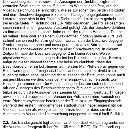
Überwachungskameras sowie die Aussagen der Direktbeteiligten die
zentralen Beweismittel seien. Sie stellt im Wesentlichen fest, auf der
Videoaufzeichnung sei ersichtlich, wie es zwischen den beiden Polizisten
und dem Beschwerdegegner 2 zu einem Handgemenge gekommen sei.
Letzterer habe sich in der Folge in Richtung des Lokalinnern gedreht und
sei einige Meter in Richtung des DJ-Pults gegangen. Die Polizeibeamten
seien ihm mit einem gewissen Abstand gefolgt. Als der Beschwerdeführer
zu ihm aufgeschlossen habe, habe er mit der rechten Hand eine Tasche
an seiner Hose oder an seinem Gurt geöffnet. Sodann habe er kurz und
schnell seinen rechten Arm gehoben, worauf sich der Beschwerdegegner
2 sofort abgewandt habe und davongerannt bzw. ins Büro geflüchtet sei.
Besagte Handbewegung entspreche einer Spraybewegung. In diesem
Zeitpunkt habe der Beschwerdegegner 2 in keiner Art und Weise
physische Aggressionen gegen die beiden Polizisten ausgeübt. Bereits
aufgrund dieser Videoaufnahme erscheine es glaubhaft, dass der
Beschwerdeführer im Lokalinnern zum ersten Mal Pfefferspray gegen den
Beschwerdegegner 2 eingesetzt habe, wobei er ihn nicht direkt in die
Augen getroffen habe. Aufgrund der Aussagen der Beteiligten könne auch
ausgeschlossen werden, dass der Pfefferspray danach erstmals zum
Einsatz gekommen sei. Die Aufzeichnungen deckten sich entsprechend
mit den Aussagen des Beschwerdegegners 2; zudem würden diese
teilweise durch die Aussagen des Zeugen D.________ gestützt. Hingegen
erweise sich die abweichende Version der Polizeibeamten, wonach der
erste Pfeffersprayeinsatz bereits vor der Türe bzw. im Eingangsbereich
während des ersten Handgemenges stattgefunden habe, angesichts der
Videoaufnahmen als wenig plausibel. Hinzu komme, dass sie ihre
Aussagen im Verlauf der Untersuchung angepasst hätten (Urteil S. 6 ff.).
2.3.
Das Bundesgericht legt seinem Urteil den Sachverhalt zugrunde, den
die Vorinstanz festgestellt hat (
Art. 105 Abs. 1 BGG
). Die Feststellung