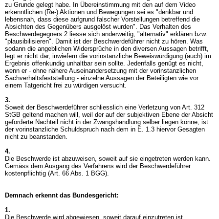
zu Grunde gelegt habe. In Übereinstimmung mit den auf dem Video
erkenntlichen (Re-) Aktionen und Bewegungen sei es "denkbar und
lebensnah, dass diese aufgrund falscher Vorstellungen betreffend die
Absichten des Gegenübers ausgelöst wurden". Das Verhalten des
Beschwerdegegners 2 liesse sich anderweitig, "alternativ" erklären bzw.
"plausibilisieren". Damit ist der Beschwerdeführer nicht zu hören. Was
sodann die angeblichen Widersprüche in den diversen Aussagen betrifft,
legt er nicht dar, inwiefern die vorinstanzliche Beweiswürdigung (auch) im
Ergebnis offenkundig unhaltbar sein sollte. Jedenfalls genügt es nicht,
wenn er - ohne nähere Auseinandersetzung mit der vorinstanzlichen
Sachverhaltsfeststellung - einzelne Aussagen der Beteiligten wie vor
einem Tatgericht frei zu würdigen versucht.
3.
Soweit der Beschwerdeführer schliesslich eine Verletzung von
Art. 312
StGB
geltend machen will, weil der auf der subjektiven Ebene der Absicht
geforderte Nachteil nicht in der Zwangshandlung selber liegen könne, ist
der vorinstanzliche Schuldspruch nach dem in E. 1.3 hiervor Gesagten
nicht zu beanstanden.
4.
Die Beschwerde ist abzuweisen, soweit auf sie eingetreten werden kann.
Gemäss dem Ausgang des Verfahrens wird der Beschwerdeführer
kostenpflichtig (
Art. 66 Abs. 1 BGG
).
Demnach erkennt das Bundesgericht:
1.
Die Beschwerde wird abgewiesen, soweit darauf einzutreten ist.