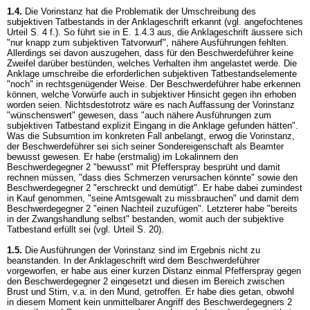
1.4.
Die Vorinstanz hat die Problematik der Umschreibung des
subjektiven Tatbestands in der Anklageschrift erkannt (vgl. angefochtenes
Urteil S. 4 f.). So führt sie in E. 1.4.3 aus, die Anklageschrift äussere sich
"nur knapp zum subjektiven Tatvorwurf", nähere Ausführungen fehlten.
Allerdings sei davon auszugehen, dass für den Beschwerdeführer keine
Zweifel darüber bestünden, welches Verhalten ihm angelastet werde. Die
Anklage umschreibe die erforderlichen subjektiven Tatbestandselemente
"noch" in rechtsgenügender Weise. Der Beschwerdeführer habe erkennen
können, welche Vorwürfe auch in subjektiver Hinsicht gegen ihn erhoben
worden seien. Nichtsdestotrotz wäre es nach Auffassung der Vorinstanz
"wünschenswert" gewesen, dass "auch nähere Ausführungen zum
subjektiven Tatbestand explizit Eingang in die Anklage gefunden hätten".
Was die Subsumtion im konkreten Fall anbelangt, erwog die Vorinstanz,
der Beschwerdeführer sei sich seiner Sondereigenschaft als Beamter
bewusst gewesen. Er habe (erstmalig) im Lokalinnern den
Beschwerdegegner 2 "bewusst" mit Pfefferspray besprüht und damit
rechnen müssen, "dass dies Schmerzen verursachen könnte" sowie den
Beschwerdegegner 2 "erschreckt und demütigt". Er habe dabei zumindest
in Kauf genommen, "seine Amtsgewalt zu missbrauchen" und damit dem
Beschwerdegegner 2 "einen Nachteil zuzufügen". Letzterer habe "bereits
in der Zwangshandlung selbst" bestanden, womit auch der subjektive
Tatbestand erfüllt sei (vgl. Urteil S. 20).
1.5.
Die Ausführungen der Vorinstanz sind im Ergebnis nicht zu
beanstanden. In der Anklageschrift wird dem Beschwerdeführer
vorgeworfen, er habe aus einer kurzen Distanz einmal Pfefferspray gegen
den Beschwerdegegner 2 eingesetzt und diesen im Bereich zwischen
Brust und Stirn, v.a. in den Mund, getroffen. Er habe dies getan, obwohl
in diesem Moment kein unmittelbarer Angriff des Beschwerdegegners 2