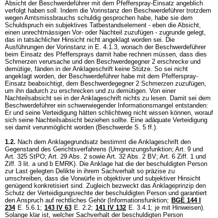
Absicht der Beschwerdeführer mit dem Pfefferspray-Einsatz angeblich
verfolgt haben soll. Indem die Vorinstanz den Beschwerdeführer trotzdem
wegen Amtsmissbrauchs schuldig gesprochen habe, habe sie dem
Schuldspruch ein subjektives Tatbestandselement - eben die Absicht,
einen unrechtmässigen Vor- oder Nachteil zuzufügen - zugrunde gelegt,
das in tatsächlicher Hinsicht nicht angeklagt worden sei. Die
Ausführungen der Vorinstanz in E. 4.1.3, wonach der Beschwerdeführer
beim Einsatz des Pfeffersprays damit habe rechnen müssen, dass dies
Schmerzen verursache und den Beschwerdegegner 2 erschrecke und
demütige, fänden in der Anklageschrift keine Stütze. So sei nicht
angeklagt worden, der Beschwerdeführer habe mit dem Pfefferspray-
Einsatz beabsichtigt, dem Beschwerdegegner 2 Schmerzen zuzufügen,
um ihn dadurch zu erschrecken und zu demütigen. Von einer
Nachteilsabsicht sei in der Anklageschrift nichts zu lesen. Damit sei dem
Beschwerdeführer ein schwerwiegender Informationsmangel entstanden:
Er und seine Verteidigung hätten schlichtweg nicht wissen können, worauf
sich seine Nachteilsabsicht beziehen sollte. Eine adäquate Verteidigung
sei damit verunmöglicht worden (Beschwerde S. 5 ff.).
1.2.
Nach dem Anklagegrundsatz bestimmt die Anklageschrift den
Gegenstand des Gerichtsverfahrens (Umgrenzungsfunktion;
Art. 9 und
Art. 325 StPO
;
Art. 29 Abs. 2 sowie
Art. 32 Abs. 2 BV
; Art. 6 Ziff. 1 und
Ziff. 3 lit. a und b EMRK). Die Anklage hat die der beschuldigten Person
zur Last gelegten Delikte in ihrem Sachverhalt so präzise zu
umschreiben, dass die Vorwürfe in objektiver und subjektiver Hinsicht
genügend konkretisiert sind. Zugleich bezweckt das Anklageprinzip den
Schutz der Verteidigungsrechte der beschuldigten Person und garantiert
den Anspruch auf rechtliches Gehör (Informationsfunktion;
BGE 144 I
234
E. 5.6.1;
143 IV 63
E. 2.2;
141 IV 132
E. 3.4.1; je mit Hinweisen).
Solange klar ist, welcher Sachverhalt der beschuldigten Person