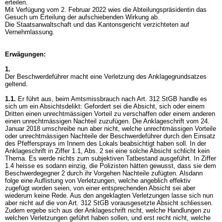
erteilen.
Mit Verfügung vom 2. Februar 2022 wies die Abteilungspräsidentin das
Gesuch um Erteilung der aufschiebenden Wirkung ab.
Die Staatsanwaltschaft und das Kantonsgericht verzichteten auf
Vernehmlassung.
Erwägungen:
1.
Der Beschwerdeführer macht eine Verletzung des Anklagegrundsatzes
geltend.
1.1.
Er führt aus, beim Amtsmissbrauch nach
Art. 312 StGB
handle es
sich um ein Absichtsdelikt: Gefordert sei die Absicht, sich oder einem
Dritten einen unrechtmässigen Vorteil zu verschaffen oder einem anderen
einen unrechtmässigen Nachteil zuzufügen. Die Anklageschrift vom 24.
Januar 2018 umschreibe nun aber nicht, welche unrechtmässigen Vorteile
oder unrechtmässigen Nachteile der Beschwerdeführer durch den Einsatz
des Pfeffersprays im Innern des Lokals beabsichtigt haben soll. In der
Anklageschrift in Ziffer 1.1, Abs. 2 sei eine solche Absicht schlicht kein
Thema. Es werde nichts zum subjektiven Tatbestand ausgeführt. In Ziffer
1.4 heisse es sodann einzig, die Polizisten hätten gewusst, dass sie dem
Beschwerdegegner 2 durch ihr Vorgehen Nachteile zufügten. Alsdann
folge eine Auflistung von Verletzungen, welche angeblich effektiv
zugefügt worden seien, von einer entsprechenden Absicht sei aber
wiederum keine Rede. Aus den angeklagten Verletzungen lasse sich nun
aber nicht auf die von
Art. 312 StGB
vorausgesetzte Absicht schliessen.
Zudem ergebe sich aus der Anklageschrift nicht, welche Handlungen zu
welchen Verletzungen geführt haben sollen, und erst recht nicht, welche