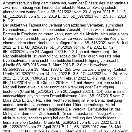
Amtsmissbrauch liegt damit etwa vor, wenn der Einsatz des Machtmittels
zwar rechtmässig war, hierbei das erlaubte Mass an Zwang jedoch
überschritten wurde (Urteile 6B_521/2021 vom 20. August 2021 E. 1.1.2;
6B_1212/2018 vom 5. Juli 2019 E. 2.3; 6B_391/2013 vom 27. Juni 2013
E. 1.3).
Der subjektive Tatbestand verlangt vorsätzliches Verhalten, zumindest
Eventualvorsatz, und eine besondere Absicht, die in zwei alternativen
Formen in Erscheinung treten kann, nämlich die Absicht, sich oder einem
Dritten einen unrechtmässigen Vorteil zu verschaffen, oder die Absicht,
einem andern einen Nachteil zuzufügen (Urteile 6B_518/2021 vom 8. Juni
2022 E. 1.1; 6B_825/2019, 6B_845/2019 vom 6. Mai 2021 E. 7.2;
6B_433/2020 vom 24. August 2020 E. 1.2.1; je mit Hinweisen). Die
Nachteilsabsicht ist verwirklicht, sobald der Täter durch Vorsatz oder
Eventualvorsatz eine nicht unerhebliche Benachteiligung verursacht
(Urteile 6B_987/2015 vom 7. März 2016 E. 2.6 mit Hinweisen;
6S.554/1992 vom 19. März 1993 E. 2b); Eventualabsicht genügt (zuletzt:
Urteile 1C_32/2022 vom 14. Juli 2022 E. 3.3; 1C_446/2021 vom 24. März
2022 E. 5.3; 1C_439/2021 vom 17. Februar 2022 E. 4.2; vgl. auch
6B_1169/2014 vom 6. Oktober 2015 E. 2.1 mit Hinweisen). Ein solcher
Nachteil kann etwa in einer unnötigen Kränkung oder Demütigung
bestehen (Urteil 6B_521/2021 vom 20. August 2021 E. 1.4) oder in einer
anderweitigen psychischen Destabilisierung (Urteil 6B_987/2015 vom 7.
März 2016 E. 2.6). Nach der Rechtsprechung ist eine Benachteiligung
anderer bereits anzunehmen, sobald der Täter übermässige Mittel
einsetzt, auch wenn er ein legitimes Ziel verfolgt. Demzufolge ist das
Motiv, aus dem der Täter handelt, für die tatbestandsmässige Absicht
nicht relevant, sondern (erst) bei der Beurteilung des Verschuldens
heranzuziehen (zuletzt: Urteile 6B_518/2021 vom 8. Juni 2022 E. 1.1;
6B_1222/2020 vom 27. April 2021 E. 1.1; 6B_1085/2017 vom 28. Mai
2018 E. 3.4; 6B_1012/2017 vom 23. März 2018 E. 1.1; 6B_923/2015 vom