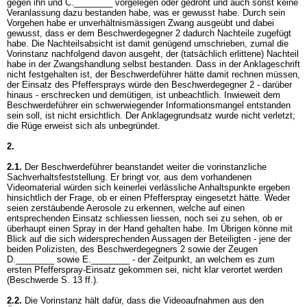
gegen ihn und C.________ vorgelegen oder gedroht und auch sonst keine
Veranlassung dazu bestanden habe, was er gewusst habe. Durch sein
Vorgehen habe er unverhältnismässigen Zwang ausgeübt und dabei
gewusst, dass er dem Beschwerdegegner 2 dadurch Nachteile zugefügt
habe. Die Nachteilsabsicht ist damit genügend umschrieben, zumal die
Vorinstanz nachfolgend davon ausgeht, der (tatsächlich erlittene) Nachteil
habe in der Zwangshandlung selbst bestanden. Dass in der Anklageschrift
nicht festgehalten ist, der Beschwerdeführer hätte damit rechnen müssen,
der Einsatz des Pfeffersprays würde den Beschwerdegegner 2 - darüber
hinaus - erschrecken und demütigen, ist unbeachtlich. Inwieweit dem
Beschwerdeführer ein schwerwiegender Informationsmangel entstanden
sein soll, ist nicht ersichtlich. Der Anklagegrundsatz wurde nicht verletzt;
die Rüge erweist sich als unbegründet.
2.
2.1.
Der Beschwerdeführer beanstandet weiter die vorinstanzliche
Sachverhaltsfeststellung. Er bringt vor, aus dem vorhandenen
Videomaterial würden sich keinerlei verlässliche Anhaltspunkte ergeben
hinsichtlich der Frage, ob er einen Pfefferspray eingesetzt hätte. Weder
seien zerstäubende Aerosole zu erkennen, welche auf einen
entsprechenden Einsatz schliessen liessen, noch sei zu sehen, ob er
überhaupt einen Spray in der Hand gehalten habe. Im Übrigen könne mit
Blick auf die sich widersprechenden Aussagen der Beteiligten - jene der
beiden Polizisten, des Beschwerdegegners 2 sowie der Zeugen
D.________ sowie E.________ - der Zeitpunkt, an welchem es zum
ersten Pfefferspray-Einsatz gekommen sei, nicht klar verortet werden
(Beschwerde S. 13 ff.).
2.2.
Die Vorinstanz hält dafür, dass die Videoaufnahmen aus den