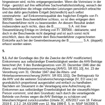
hingewiesen wird, nichts entgegengestanden. Wenn die Vorinstanz in der
Folge - gestützt auf ihre willkürfreie Sachverhaltsfeststellung, wonach der
Beschwerdeführer die infrage stehenden Leistungen persönlich erbrachte
und das dafür geschuldete Entgelt (letztendlich) auch selbst
vereinnahmte - auf Einkommensqualität des fraglichen Entgelts von Fr.
300'000.- beim Beschwerdeführer schloss, so ist dies entgegen dem
Beschwerdeführer nicht zu beanstanden. An diesem Resultat ändert
insbesondere auch nichts, dass die B.________ S.A. mit ihrer
Steuererklärung Erträge im Umfang von Fr. 300'000.- deklarierte, wird
doch in der Beschwerde nicht dargelegt und ist auch sonst nicht
ersichtlich, dass die nunmehr dem Beschwerdeführer zugerechneten
Einkünfte auch bei der Gewinnbesteuerung der B.________ S.A. (doppelt)
erfasst worden wären.
5.
5.1.
Auf der Grundlage des (für die Zwecke der AHV modifizierten)
Einkommens aus selbständiger Erwerbstätigkeit werden die AHV-Beiträge
berechnet (Art. 9 des Bundesgesetzes vom 20. Dezember 1946 über die
Alters- und Hinterlassenenversicherung [AHVG; SR 831.10];
Art. 23 der
Verordnung vom 31. Oktober 1947 über die Alters- und
Hinterlassenenversicherung [AHVV; SR 831.101]
). Der Beitragssatz für
die AHV und die weiteren Sozialversicherungszweige (IV, EO usw.) ist
grundsätzlich proportional ausgestaltet und einfach zu handhaben.
Nachdem ein Steueramt in der Veranlagung eine Aufrechnung als
Einkommen aus selbständiger Erwerbstätigkeit bei der steuerpflichtigen
Person vornimmt, sind dem Grundsatz nach durch die veranlagende
Behörde von Amtes wegen die AHV Beiträge zu schätzen und
bilanzberichtigend zurückzustellen (Urteile 2C_435/2017 vom 18. Februar
2019 E. 2.3.2; 2A.63/1998 vom 12. Mai 1999 E. 5, in: NStP 54/2000 S.