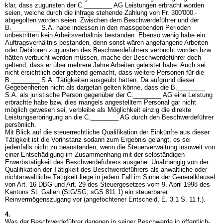
klar, dass zugunsten der C.________ AG Leistungen erbracht worden
seien, welche durch die infrage stehende Zahlung von Fr. 300'000.-
abgegolten worden seien. Zwischen dem Beschwerdeführer und der
B.________ S.A. habe indessen in den massgebenden Perioden
unbestritten kein Arbeitsverhältnis bestanden. Ebenso wenig habe ein
Auftragsverhältnis bestanden, denn sonst wären angefangene Arbeiten
oder Debitoren zugunsten des Beschwerdeführers verbucht worden bzw.
hätten verbucht werden müssen, mache der Beschwerdeführer doch
geltend, dass er über mehrere Jahre Arbeiten geleistet habe. Auch sei
nicht ersichtlich oder geltend gemacht, dass weitere Personen für die
B.________ S.A. Tätigkeiten ausgeübt hätten. Da aufgrund dieser
Gegebenheiten nicht als dargetan gelten könne, dass die B.________
S.A. als juristische Person gegenüber der C.________ AG eine Leistung
erbrachte habe bzw. dies mangels angestelltem Personal gar nicht
möglich gewesen sei, verbleibe als Möglichkeit einzig die direkte
Leistungserbringung an die C.________ AG durch den Beschwerdeführer
persönlich.
Mit Blick auf die steuerrechtliche Qualifikation der Einkünfte aus dieser
Tätigkeit ist die Vorinstanz sodann zum Ergebnis gelangt, es sei
jedenfalls nicht zu beanstanden, wenn die Steuerverwaltung insoweit von
einer Entschädigung im Zusammenhang mit der selbständigen
Erwerbstätigkeit des Beschwerdeführers ausgehe. Unabhängig von der
Qualifikation der Tätigkeit des Beschwerdeführers als anwaltliche oder
nichtanwaltliche Tätigkeit liege in jedem Fall im Sinne der Generalklausel
von
Art. 16 DBG
und Art. 29 des Steuergesetzes vom 9. April 1998 des
Kantons St. Gallen (StG/SG; sGS 811.1) ein steuerbarer
Reinvermögenszugang vor (angefochtener Entscheid, E. 3.1 S. 11 f.).
4.
Was der Beschwerdeführer dagegen in seiner Beschwerde in öffentlich-