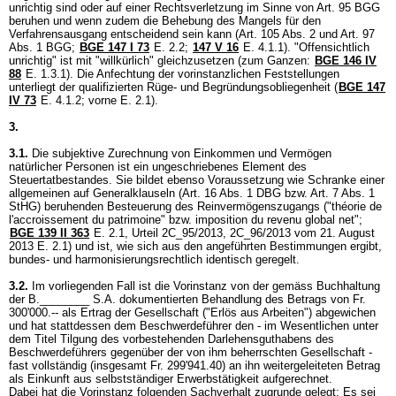
unrichtig sind oder auf einer Rechtsverletzung im Sinne von
Art. 95 BGG
beruhen und wenn zudem die Behebung des Mangels für den
Verfahrensausgang entscheidend sein kann (
Art. 105 Abs. 2 und
Art. 97
Abs. 1 BGG
;
BGE 147 I 73
E. 2.2;
147 V 16
E. 4.1.1). "Offensichtlich
unrichtig" ist mit "willkürlich" gleichzusetzen (zum Ganzen:
BGE 146 IV
88
E. 1.3.1). Die Anfechtung der vorinstanzlichen Feststellungen
unterliegt der qualifizierten Rüge- und Begründungsobliegenheit (
BGE 147
IV 73
E. 4.1.2; vorne E. 2.1).
3.
3.1.
Die subjektive Zurechnung von Einkommen und Vermögen
natürlicher Personen ist ein ungeschriebenes Element des
Steuertatbestandes. Sie bildet ebenso Voraussetzung wie Schranke einer
allgemeinen auf Generalklauseln (
Art. 16 Abs. 1 DBG
bzw.
Art. 7 Abs. 1
StHG
) beruhenden Besteuerung des Reinvermögenszugangs ("théorie de
l'accroissement du patrimoine" bzw. imposition du revenu global net";
BGE 139 II 363
E. 2.1, Urteil 2C_95/2013, 2C_96/2013 vom 21. August
2013 E. 2.1) und ist, wie sich aus den angeführten Bestimmungen ergibt,
bundes- und harmonisierungsrechtlich identisch geregelt.
3.2.
Im vorliegenden Fall ist die Vorinstanz von der gemäss Buchhaltung
der B.________ S.A. dokumentierten Behandlung des Betrags von Fr.
300'000.-- als Ertrag der Gesellschaft ("Erlös aus Arbeiten") abgewichen
und hat stattdessen dem Beschwerdeführer den - im Wesentlichen unter
dem Titel Tilgung des vorbestehenden Darlehensguthabens des
Beschwerdeführers gegenüber der von ihm beherrschten Gesellschaft -
fast vollständig (insgesamt Fr. 299'941.40) an ihn weitergeleiteten Betrag
als Einkunft aus selbstständiger Erwerbstätigkeit aufgerechnet.
Dabei hat die Vorinstanz folgenden Sachverhalt zugrunde gelegt: Es sei