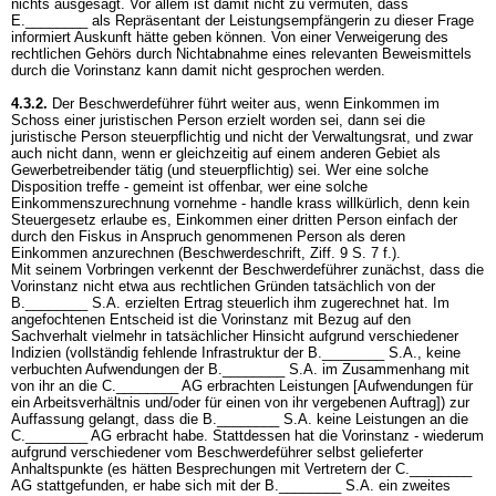
nichts ausgesagt. Vor allem ist damit nicht zu vermuten, dass
E.________ als Repräsentant der Leistungsempfängerin zu dieser Frage
informiert Auskunft hätte geben können. Von einer Verweigerung des
rechtlichen Gehörs durch Nichtabnahme eines relevanten Beweismittels
durch die Vorinstanz kann damit nicht gesprochen werden.
4.3.2.
Der Beschwerdeführer führt weiter aus, wenn Einkommen im
Schoss einer juristischen Person erzielt worden sei, dann sei die
juristische Person steuerpflichtig und nicht der Verwaltungsrat, und zwar
auch nicht dann, wenn er gleichzeitig auf einem anderen Gebiet als
Gewerbetreibender tätig (und steuerpflichtig) sei. Wer eine solche
Disposition treffe - gemeint ist offenbar, wer eine solche
Einkommenszurechnung vornehme - handle krass willkürlich, denn kein
Steuergesetz erlaube es, Einkommen einer dritten Person einfach der
durch den Fiskus in Anspruch genommenen Person als deren
Einkommen anzurechnen (Beschwerdeschrift, Ziff. 9 S. 7 f.).
Mit seinem Vorbringen verkennt der Beschwerdeführer zunächst, dass die
Vorinstanz nicht etwa aus rechtlichen Gründen tatsächlich von der
B.________ S.A. erzielten Ertrag steuerlich ihm zugerechnet hat. Im
angefochtenen Entscheid ist die Vorinstanz mit Bezug auf den
Sachverhalt vielmehr in tatsächlicher Hinsicht aufgrund verschiedener
Indizien (vollständig fehlende Infrastruktur der B.________ S.A., keine
verbuchten Aufwendungen der B.________ S.A. im Zusammenhang mit
von ihr an die C.________ AG erbrachten Leistungen [Aufwendungen für
ein Arbeitsverhältnis und/oder für einen von ihr vergebenen Auftrag]) zur
Auffassung gelangt, dass die B.________ S.A. keine Leistungen an die
C.________ AG erbracht habe. Stattdessen hat die Vorinstanz - wiederum
aufgrund verschiedener vom Beschwerdeführer selbst gelieferter
Anhaltspunkte (es hätten Besprechungen mit Vertretern der C.________
AG stattgefunden, er habe sich mit der B.________ S.A. ein zweites