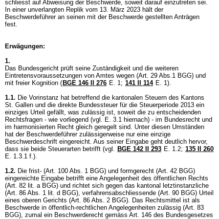
schliesst auf Abweisung der Beschwerde, soweit darauf einzutreten sei.
In einer unverlangten Replik vom 13. März 2023 hält der
Beschwerdeführer an seinen mit der Beschwerde gestellten Anträgen
fest.
Erwägungen:
1.
Das Bundesgericht prüft seine Zuständigkeit und die weiteren
Eintretensvoraussetzungen von Amtes wegen (
Art. 29 Abs.1 BGG
) und
mit freier Kognition (
BGE 146 II 276
E. 1;
141 II 114
E. 1).
1.1.
Die Vorinstanz hat betreffend die kantonalen Steuern des Kantons
St. Gallen und die direkte Bundessteuer für die Steuerperiode 2013 ein
einziges Urteil gefällt, was zulässig ist, soweit die zu entscheidenden
Rechtsfragen - wie vorliegend (vgl. E. 3.1 hiernach) - im Bundesrecht und
im harmonisierten Recht gleich geregelt sind. Unter diesen Umständen
hat der Beschwerdeführer zulässigerweise nur eine einzige
Beschwerdeschrift eingereicht. Aus seiner Eingabe geht deutlich hervor,
dass sie beide Steuerarten betrifft (vgl.
BGE 142 II 293
E. 1.2;
135 II 260
E. 1.3.1 f.).
1.2.
Die frist- (
Art. 100 Abs. 1 BGG
) und formgerecht (
Art. 42 BGG
)
eingereichte Eingabe betrifft eine Angelegenheit des öffentlichen Rechts
(
Art. 82 lit. a BGG
) und richtet sich gegen das kantonal letztinstanzliche
(
Art. 86 Abs. 1 lit. d BGG
), verfahrensabschliessende (
Art. 90 BGG
) Urteil
eines oberen Gerichts (
Art. 86 Abs. 2 BGG
). Das Rechtsmittel ist als
Beschwerde in öffentlich-rechtlichen Angelegenheiten zulässig (
Art. 83
BGG
), zumal ein Beschwerderecht gemäss Art. 146 des Bundesgesetzes