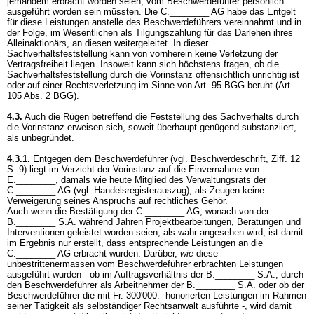
jemandem erbracht worden seien, vom Beschwerdeführer persönlich
ausgeführt worden sein müssten. Die C.________ AG habe das Entgelt
für diese Leistungen anstelle des Beschwerdeführers vereinnahmt und in
der Folge, im Wesentlichen als Tilgungszahlung für das Darlehen ihres
Alleinaktionärs, an diesen weitergeleitet. In dieser
Sachverhaltsfeststellung kann von vornherein keine Verletzung der
Vertragsfreiheit liegen. Insoweit kann sich höchstens fragen, ob die
Sachverhaltsfeststellung durch die Vorinstanz offensichtlich unrichtig ist
oder auf einer Rechtsverletzung im Sinne von
Art. 95 BGG
beruht (
Art.
105 Abs. 2 BGG
).
4.3.
Auch die Rügen betreffend die Feststellung des Sachverhalts durch
die Vorinstanz erweisen sich, soweit überhaupt genügend substanziiert,
als unbegründet.
4.3.1.
Entgegen dem Beschwerdeführer (vgl. Beschwerdeschrift, Ziff. 12
S. 9) liegt im Verzicht der Vorinstanz auf die Einvernahme von
E.________, damals wie heute Mitglied des Verwaltungsrats der
C.________ AG (vgl. Handelsregisterauszug), als Zeugen keine
Verweigerung seines Anspruchs auf rechtliches Gehör.
Auch wenn die Bestätigung der C.________ AG, wonach von der
B.________ S.A. während Jahren Projektbearbeitungen, Beratungen und
Interventionen geleistet worden seien, als wahr angesehen wird, ist damit
im Ergebnis nur erstellt, dass entsprechende Leistungen an die
C.________ AG erbracht wurden. Darüber,
wie
diese
unbestrittenermassen vom Beschwerdeführer erbrachten Leistungen
ausgeführt wurden - ob im Auftragsverhältnis der B.________ S.A., durch
den Beschwerdeführer als Arbeitnehmer der B.________ S.A. oder ob der
Beschwerdeführer die mit Fr. 300'000.- honorierten Leistungen im Rahmen
seiner Tätigkeit als selbständiger Rechtsanwalt ausführte -, wird damit