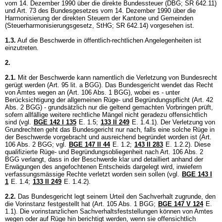
vom 14. Dezember 1990 über die direkte Bundessteuer (DBG; SR 642.11)
und
Art. 73 des Bundesgesetzes vom 14. Dezember 1990 über die
Harmonisierung der direkten Steuern der Kantone und Gemeinden
(Steuerharmonisierungsgesetz, StHG; SR 642.14)
vorgesehen ist.
1.3.
Auf die Beschwerde in öffentlich-rechtlichen Angelegenheiten ist
einzutreten.
2.
2.1.
Mit der Beschwerde kann namentlich die Verletzung von Bundesrecht
gerügt werden (
Art. 95 lit. a BGG
). Das Bundesgericht wendet das Recht
von Amtes wegen an (
Art. 106 Abs. 1 BGG
), wobei es - unter
Berücksichtigung der allgemeinen Rüge- und Begründungspflicht (
Art. 42
Abs. 2 BGG
) - grundsätzlich nur die geltend gemachten Vorbringen prüft,
sofern allfällige weitere rechtliche Mängel nicht geradezu offensichtlich
sind (vgl.
BGE 142 I 135
E. 1.5;
133 II 249
E. 1.4.1). Der Verletzung von
Grundrechten geht das Bundesgericht nur nach, falls eine solche Rüge in
der Beschwerde vorgebracht und ausreichend begründet worden ist (
Art.
106 Abs. 2 BGG
; vgl.
BGE 147 II 44
E. 1.2;
143 II 283
E. 1.2.2). Diese
qualifizierte Rüge- und Begründungsobliegenheit nach
Art. 106 Abs. 2
BGG
verlangt, dass in der Beschwerde klar und detailliert anhand der
Erwägungen des angefochtenen Entscheids dargelegt wird, inwiefern
verfassungsmässige Rechte verletzt worden sein sollen (vgl.
BGE 143 I
1
E. 1.4;
133 II 249
E. 1.4.2).
2.2.
Das Bundesgericht legt seinem Urteil den Sachverhalt zugrunde, den
die Vorinstanz festgestellt hat (
Art. 105 Abs. 1 BGG
;
BGE 147 V 124
E.
1.1). Die vorinstanzlichen Sachverhaltsfeststellungen können von Amtes
wegen oder auf Rüge hin berichtigt werden, wenn sie offensichtlich