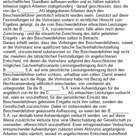
wirtschaftliches Standbein aufbauen wollen und es hätten natürlich
teilweise täglich Arbeiten stattgefunden) - darauf geschlossen, dass die
von der C.________ AG abgegoltenen Arbeiten durch den
Beschwerdeführer persönlich erbracht worden seien. Gestützt auf diese
Feststellungen ist die Vorinstanz sodann in rechtlicher Hinsicht zum
Ergebnis gelangt, da die vom Beschwerdeführer erbrachten Leistungen
nicht der B.________ S.A. zuzurechnen seien, falle allein noch deren
Zurechnung - und die steuerliche Zurechnung des dafür geleiteten
Entgelts - an den Beschwerdeführer selbst in Betracht.
Daraus erhellt weiter, dass das Vorbringen des Beschwerdeführers, soweit
er der Vorinstanz eine qualifiziert falsche Sachverhaltsfeststellung
vorwirft, unzureichend substanziiert ist: Der Beschwerdeführer legt nicht
dar, inwiefern die tatsächlichen Feststellungen im angefochtenen
Entscheid, mit denen die Vorinstanz aufgrund des Ausschlusses der
möglichen Sachverhaltsvariante Leistungserbringung durch die
B.________ S.A. auf eine persönliche Leistungserbringung durch den
Beschwerdeführer selbst schloss, unhaltbar sein sollen. Damit erweist
sich aber auch die Rüge, die Vorinstanz habe mit Bezug auf die
Rechtsanwendung willkürlich entschieden, von vornherein als
unbegründet. Da die B.________ S.A. keine Aufwendungen für die
angeblich von ihr für die C.________ AG erbrachten Leistungen verbucht
hat, wäre es unzutreffend, für den persönlichen Einsatz des
Beschwerdeführers geleistete Entgelte nicht ihm selbst, sondern der
Gesellschaft zuzurechnen. Dabei ist insbesondere die vom
Beschwerdeführer geäusserte Auffassung, es seien bei der B.________
S.A. nur deshalb keine Aufwendungen verbucht worden, um auf diese
Weise zusätzliche Verluste bzw. eine Überschuldung der Gesellschaft zu
vermeiden, offensichtlich unzutreffend. Einer ertragsneutralen Verbuchung
entsprechender Aufwendungen zulasten eines Aktivums angefangene
Arbeiten hätte nämlich, worauf im angefochtenen Entscheid zutreffend