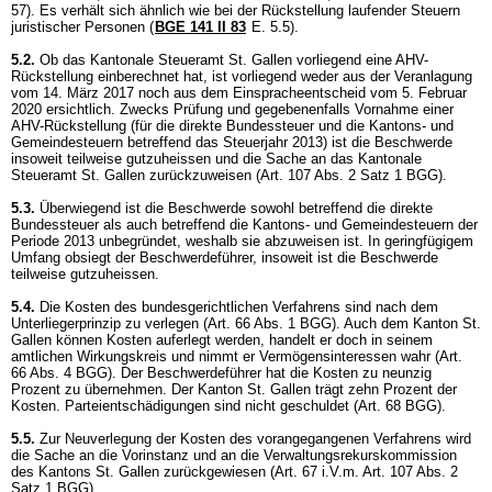
57). Es verhält sich ähnlich wie bei der Rückstellung laufender Steuern
juristischer Personen (
BGE 141 II 83
E. 5.5).
5.2.
Ob das Kantonale Steueramt St. Gallen vorliegend eine AHV-
Rückstellung einberechnet hat, ist vorliegend weder aus der Veranlagung
vom 14. März 2017 noch aus dem Einspracheentscheid vom 5. Februar
2020 ersichtlich. Zwecks Prüfung und gegebenenfalls Vornahme einer
AHV-Rückstellung (für die direkte Bundessteuer und die Kantons- und
Gemeindesteuern betreffend das Steuerjahr 2013) ist die Beschwerde
insoweit teilweise gutzuheissen und die Sache an das Kantonale
Steueramt St. Gallen zurückzuweisen (
Art. 107 Abs. 2 Satz 1 BGG
).
5.3.
Überwiegend ist die Beschwerde sowohl betreffend die direkte
Bundessteuer als auch betreffend die Kantons- und Gemeindesteuern der
Periode 2013 unbegründet, weshalb sie abzuweisen ist. In geringfügigem
Umfang obsiegt der Beschwerdeführer, insoweit ist die Beschwerde
teilweise gutzuheissen.
5.4.
Die Kosten des bundesgerichtlichen Verfahrens sind nach dem
Unterliegerprinzip zu verlegen (
Art. 66 Abs. 1 BGG
). Auch dem Kanton St.
Gallen können Kosten auferlegt werden, handelt er doch in seinem
amtlichen Wirkungskreis und nimmt er Vermögensinteressen wahr (
Art.
66 Abs. 4 BGG
). Der Beschwerdeführer hat die Kosten zu neunzig
Prozent zu übernehmen. Der Kanton St. Gallen trägt zehn Prozent der
Kosten. Parteientschädigungen sind nicht geschuldet (
Art. 68 BGG
).
5.5.
Zur Neuverlegung der Kosten des vorangegangenen Verfahrens wird
die Sache an die Vorinstanz und an die Verwaltungsrekurskommission
des Kantons St. Gallen zurückgewiesen (Art. 67 i.V.m.
Art. 107 Abs. 2
Satz 1 BGG
).