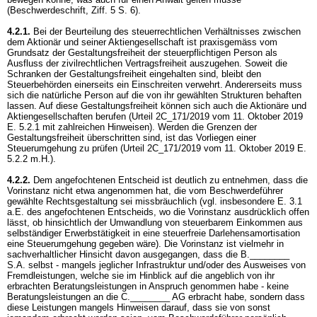
(Beschwerdeschrift, Ziff. 5 S. 6).
4.2.1.
Bei der Beurteilung des steuerrechtlichen Verhältnisses zwischen
dem Aktionär und seiner Aktiengesellschaft ist praxisgemäss vom
Grundsatz der Gestaltungsfreiheit der steuerpflichtigen Person als
Ausfluss der zivilrechtlichen Vertragsfreiheit auszugehen. Soweit die
Schranken der Gestaltungsfreiheit eingehalten sind, bleibt den
Steuerbehörden einerseits ein Einschreiten verwehrt. Andererseits muss
sich die natürliche Person auf die von ihr gewählten Strukturen behaften
lassen. Auf diese Gestaltungsfreiheit können sich auch die Aktionäre und
Aktiengesellschaften berufen (Urteil 2C_171/2019 vom 11. Oktober 2019
E. 5.2.1 mit zahlreichen Hinweisen). Werden die Grenzen der
Gestaltungsfreiheit überschritten sind, ist das Vorliegen einer
Steuerumgehung zu prüfen (Urteil 2C_171/2019 vom 11. Oktober 2019 E.
5.2.2 m.H.).
4.2.2.
Dem angefochtenen Entscheid ist deutlich zu entnehmen, dass die
Vorinstanz nicht etwa angenommen hat, die vom Beschwerdeführer
gewählte Rechtsgestaltung sei missbräuchlich (vgl. insbesondere E. 3.1
a.E. des angefochtenen Entscheids, wo die Vorinstanz ausdrücklich offen
lässt, ob hinsichtlich der Umwandlung von steuerbarem Einkommen aus
selbständiger Erwerbstätigkeit in eine steuerfreie Darlehensamortisation
eine Steuerumgehung gegeben wäre). Die Vorinstanz ist vielmehr in
sachverhaltlicher Hinsicht davon ausgegangen, dass die B.________
S.A. selbst - mangels jeglicher Infrastruktur und/oder des Ausweises von
Fremdleistungen, welche sie im Hinblick auf die angeblich von ihr
erbrachten Beratungsleistungen in Anspruch genommen habe - keine
Beratungsleistungen an die C.________ AG erbracht habe, sondern dass
diese Leistungen mangels Hinweisen darauf, dass sie von sonst