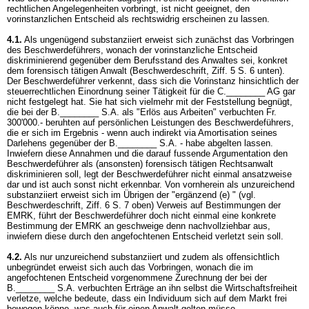
rechtlichen Angelegenheiten vorbringt, ist nicht geeignet, den
vorinstanzlichen Entscheid als rechtswidrig erscheinen zu lassen.
4.1.
Als ungenügend substanziiert erweist sich zunächst das Vorbringen
des Beschwerdeführers, wonach der vorinstanzliche Entscheid
diskriminierend gegenüber dem Berufsstand des Anwaltes sei, konkret
dem forensisch tätigen Anwalt (Beschwerdeschrift, Ziff. 5 S. 6 unten).
Der Beschwerdeführer verkennt, dass sich die Vorinstanz hinsichtlich der
steuerrechtlichen Einordnung seiner Tätigkeit für die C.________ AG gar
nicht festgelegt hat. Sie hat sich vielmehr mit der Feststellung begnügt,
die bei der B.________ S.A. als "Erlös aus Arbeiten" verbuchten Fr.
300'000.- beruhten auf persönlichen Leistungen des Beschwerdeführers,
die er sich im Ergebnis - wenn auch indirekt via Amortisation seines
Darlehens gegenüber der B.________ S.A. - habe abgelten lassen.
Inwiefern diese Annahmen und die darauf fussende Argumentation den
Beschwerdeführer als (ansonsten) forensisch tätigen Rechtsanwalt
diskriminieren soll, legt der Beschwerdeführer nicht einmal ansatzweise
dar und ist auch sonst nicht erkennbar. Von vornherein als unzureichend
substanziiert erweist sich im Übrigen der "ergänzend (e) " (vgl.
Beschwerdeschrift, Ziff. 6 S. 7 oben) Verweis auf Bestimmungen der
EMRK, führt der Beschwerdeführer doch nicht einmal eine konkrete
Bestimmung der EMRK an geschweige denn nachvollziehbar aus,
inwiefern diese durch den angefochtenen Entscheid verletzt sein soll.
4.2.
Als nur unzureichend substanziiert und zudem als offensichtlich
unbegründet erweist sich auch das Vorbringen, wonach die im
angefochtenen Entscheid vorgenommene Zurechnung der bei der
B.________ S.A. verbuchten Erträge an ihn selbst die Wirtschaftsfreiheit
verletze, welche bedeute, dass ein Individuum sich auf dem Markt frei
bewegen könne, was auch für einen Anwalt gelten müsse