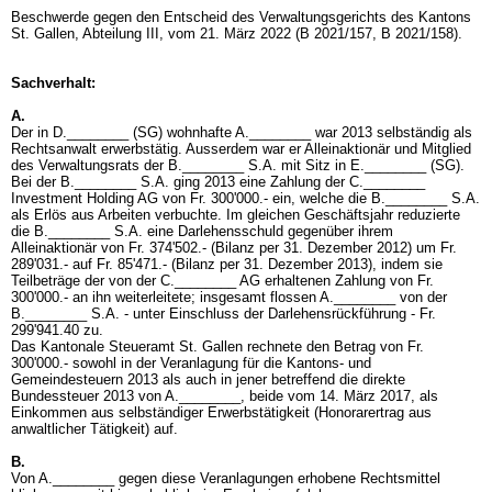
Beschwerde gegen den Entscheid des Verwaltungsgerichts des Kantons
St. Gallen, Abteilung III, vom 21. März 2022 (B 2021/157, B 2021/158).
Sachverhalt:
A.
Der in D.________ (SG) wohnhafte A.________ war 2013 selbständig als
Rechtsanwalt erwerbstätig. Ausserdem war er Alleinaktionär und Mitglied
des Verwaltungsrats der B.________ S.A. mit Sitz in E.________ (SG).
Bei der B.________ S.A. ging 2013 eine Zahlung der C.________
Investment Holding AG von Fr. 300'000.- ein, welche die B.________ S.A.
als Erlös aus Arbeiten verbuchte. Im gleichen Geschäftsjahr reduzierte
die B.________ S.A. eine Darlehensschuld gegenüber ihrem
Alleinaktionär von Fr. 374'502.- (Bilanz per 31. Dezember 2012) um Fr.
289'031.- auf Fr. 85'471.- (Bilanz per 31. Dezember 2013), indem sie
Teilbeträge der von der C.________ AG erhaltenen Zahlung von Fr.
300'000.- an ihn weiterleitete; insgesamt flossen A.________ von der
B.________ S.A. - unter Einschluss der Darlehensrückführung - Fr.
299'941.40 zu.
Das Kantonale Steueramt St. Gallen rechnete den Betrag von Fr.
300'000.- sowohl in der Veranlagung für die Kantons- und
Gemeindesteuern 2013 als auch in jener betreffend die direkte
Bundessteuer 2013 von A.________, beide vom 14. März 2017, als
Einkommen aus selbständiger Erwerbstätigkeit (Honorarertrag aus
anwaltlicher Tätigkeit) auf.
B.
Von A.________ gegen diese Veranlagungen erhobene Rechtsmittel