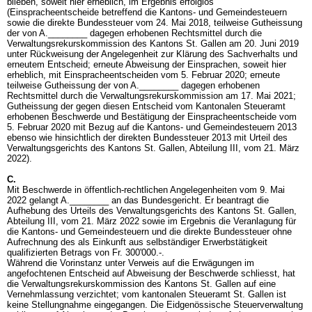
blieben, soweit hier erheblich, im Ergebnis erfolglos
(Einspracheentscheide betreffend die Kantons- und Gemeindesteuern
sowie die direkte Bundessteuer vom 24. Mai 2018, teilweise Gutheissung
der von A.________ dagegen erhobenen Rechtsmittel durch die
Verwaltungsrekurskommission des Kantons St. Gallen am 20. Juni 2019
unter Rückweisung der Angelegenheit zur Klärung des Sachverhalts und
erneutem Entscheid; erneute Abweisung der Einsprachen, soweit hier
erheblich, mit Einspracheentscheiden vom 5. Februar 2020; erneute
teilweise Gutheissung der von A.________ dagegen erhobenen
Rechtsmittel durch die Verwaltungsrekurskommission am 17. Mai 2021;
Gutheissung der gegen diesen Entscheid vom Kantonalen Steueramt
erhobenen Beschwerde und Bestätigung der Einspracheentscheide vom
5. Februar 2020 mit Bezug auf die Kantons- und Gemeindesteuern 2013
ebenso wie hinsichtlich der direkten Bundessteuer 2013 mit Urteil des
Verwaltungsgerichts des Kantons St. Gallen, Abteilung III, vom 21. März
2022).
C.
Mit Beschwerde in öffentlich-rechtlichen Angelegenheiten vom 9. Mai
2022 gelangt A.________ an das Bundesgericht. Er beantragt die
Aufhebung des Urteils des Verwaltungsgerichts des Kantons St. Gallen,
Abteilung III, vom 21. März 2022 sowie im Ergebnis die Veranlagung für
die Kantons- und Gemeindesteuern und die direkte Bundessteuer ohne
Aufrechnung des als Einkunft aus selbständiger Erwerbstätigkeit
qualifizierten Betrags von Fr. 300'000.-.
Während die Vorinstanz unter Verweis auf die Erwägungen im
angefochtenen Entscheid auf Abweisung der Beschwerde schliesst, hat
die Verwaltungsrekurskommission des Kantons St. Gallen auf eine
Vernehmlassung verzichtet; vom kantonalen Steueramt St. Gallen ist
keine Stellungnahme eingegangen. Die Eidgenössische Steuerverwaltung