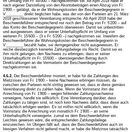
im Umfang von Fr. 49'000.-- nachgekommen sei. Ab April 2018 habe er
nach eigener Darstellung von den Akontobeiträgen einen Abzug von Fr.
1'800.-- getätigt, da er die Wohnungskosten der Beschwerdegegnerin in
V.________ direkt beglichen habe, was der von den Parteien am 21. März
2018 geschlossenen Vereinbarung entspreche. Ab April 2018 habe der
Beschwerdeführer entsprechend nur noch den Betrag von Fr. 5'200.-- auf
das Konto der Beschwerdegegnerin überwiesen. Damit sei unbestritten
und ausgewiesen, dass er seiner Unterhaltspflicht im Umfang von
weiteren Fr. 15'600.-- (3 x Fr. 5'200.--) nachgekommen sei. lnwiefern der
Beschwerdeführer die Wohnungskosten der Beschwerdegegnerin in
V.________ bezahlt habe, sei demgegenüber nicht ausgewiesen. Er
reiche diesbezüglich keinerlei Zahlungsbelege ins Recht. Damit sei es
ihm nicht gelungen, den Nachweis zu erbringen, dass er seiner
Unterhaltspflicht im Fr. 15'600.-- übersteigenden Betrag durch
Direktzahlungen an die Vermieterin der Beschwerdegegnerin
nachgekommen sei.
4.6.2.
Der Beschwerdeführer moniert, er habe für die Zahlungen des
Mietzinses von Fr. 1'800.-- keine Nachweise erbringen müssen, da
zwischen den Parteien nicht strittig gewesen sei, dass er diese gemäss
Vereinbarung direkt zu zahlen habe. Wenn die Vorinstanz ihm die
Anrechnung von Fr. 1'800.-- wegen fehlender Zahlungsnachweise
verweigere, handle sie willkürlich. Eine Vereinbarung darüber, dass
Zahlungen zu tätigen sind, ist noch kein Nachweis dafür, dass diese auch
tatsächlich erfolgen werden. Es ist mithin nicht willkürlich, wenn die
Vorinstanz die Anrechnung von monatlich Fr. 1'800.-- an seine
Unterhaltspflicht verweigerte, zumal es dem Beschwerdeführer ein
Leichtes gewesen wäre, die entsprechenden Zahlungsbelege
einzureichen. Im Übrigen fällt auf, dass der Beschwerdeführer auch im
hiesigen Verfahren nicht geltend macht, er habe die Mietzinse tatsächlich