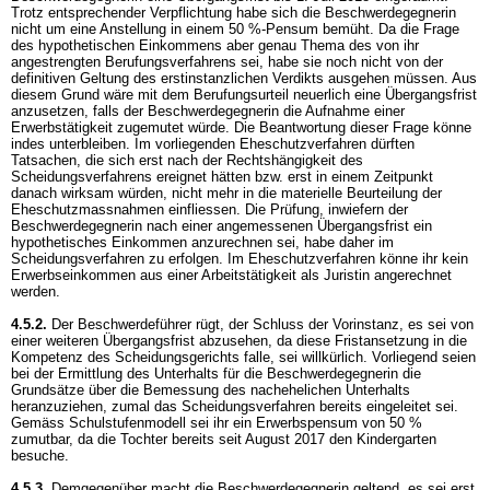
Trotz entsprechender Verpflichtung habe sich die Beschwerdegegnerin
nicht um eine Anstellung in einem 50 %-Pensum bemüht. Da die Frage
des hypothetischen Einkommens aber genau Thema des von ihr
angestrengten Berufungsverfahrens sei, habe sie noch nicht von der
definitiven Geltung des erstinstanzlichen Verdikts ausgehen müssen. Aus
diesem Grund wäre mit dem Berufungsurteil neuerlich eine Übergangsfrist
anzusetzen, falls der Beschwerdegegnerin die Aufnahme einer
Erwerbstätigkeit zugemutet würde. Die Beantwortung dieser Frage könne
indes unterbleiben. Im vorliegenden Eheschutzverfahren dürften
Tatsachen, die sich erst nach der Rechtshängigkeit des
Scheidungsverfahrens ereignet hätten bzw. erst in einem Zeitpunkt
danach wirksam würden, nicht mehr in die materielle Beurteilung der
Eheschutzmassnahmen einfliessen. Die Prüfung, inwiefern der
Beschwerdegegnerin nach einer angemessenen Übergangsfrist ein
hypothetisches Einkommen anzurechnen sei, habe daher im
Scheidungsverfahren zu erfolgen. Im Eheschutzverfahren könne ihr kein
Erwerbseinkommen aus einer Arbeitstätigkeit als Juristin angerechnet
werden.
4.5.2.
Der Beschwerdeführer rügt, der Schluss der Vorinstanz, es sei von
einer weiteren Übergangsfrist abzusehen, da diese Fristansetzung in die
Kompetenz des Scheidungsgerichts falle, sei willkürlich. Vorliegend seien
bei der Ermittlung des Unterhalts für die Beschwerdegegnerin die
Grundsätze über die Bemessung des nachehelichen Unterhalts
heranzuziehen, zumal das Scheidungsverfahren bereits eingeleitet sei.
Gemäss Schulstufenmodell sei ihr ein Erwerbspensum von 50 %
zumutbar, da die Tochter bereits seit August 2017 den Kindergarten
besuche.
4.5.3.
Demgegenüber macht die Beschwerdegegnerin geltend, es sei erst