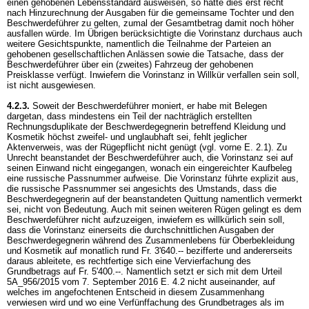
einen gehobenen Lebensstandard ausweisen, so hätte dies erst recht
nach Hinzurechnung der Ausgaben für die gemeinsame Tochter und den
Beschwerdeführer zu gelten, zumal der Gesamtbetrag damit noch höher
ausfallen würde. Im Übrigen berücksichtigte die Vorinstanz durchaus auch
weitere Gesichtspunkte, namentlich die Teilnahme der Parteien an
gehobenen gesellschaftlichen Anlässen sowie die Tatsache, dass der
Beschwerdeführer über ein (zweites) Fahrzeug der gehobenen
Preisklasse verfügt. Inwiefern die Vorinstanz in Willkür verfallen sein soll,
ist nicht ausgewiesen.
4.2.3.
Soweit der Beschwerdeführer moniert, er habe mit Belegen
dargetan, dass mindestens ein Teil der nachträglich erstellten
Rechnungsduplikate der Beschwerdegegnerin betreffend Kleidung und
Kosmetik höchst zweifel- und unglaubhaft sei, fehlt jeglicher
Aktenverweis, was der Rügepflicht nicht genügt (vgl. vorne E. 2.1). Zu
Unrecht beanstandet der Beschwerdeführer auch, die Vorinstanz sei auf
seinen Einwand nicht eingegangen, wonach ein eingereichter Kaufbeleg
eine russische Passnummer aufweise. Die Vorinstanz führte explizit aus,
die russische Passnummer sei angesichts des Umstands, dass die
Beschwerdegegnerin auf der beanstandeten Quittung namentlich vermerkt
sei, nicht von Bedeutung. Auch mit seinen weiteren Rügen gelingt es dem
Beschwerdeführer nicht aufzuzeigen, inwiefern es willkürlich sein soll,
dass die Vorinstanz einerseits die durchschnittlichen Ausgaben der
Beschwerdegegnerin während des Zusammenlebens für Oberbekleidung
und Kosmetik auf monatlich rund Fr. 3'640.-- bezifferte und andererseits
daraus ableitete, es rechtfertige sich eine Vervierfachung des
Grundbetrags auf Fr. 5'400.--. Namentlich setzt er sich mit dem Urteil
5A_956/2015 vom 7. September 2016 E. 4.2 nicht auseinander, auf
welches im angefochtenen Entscheid in diesem Zusammenhang
verwiesen wird und wo eine Verfünffachung des Grundbetrages als im