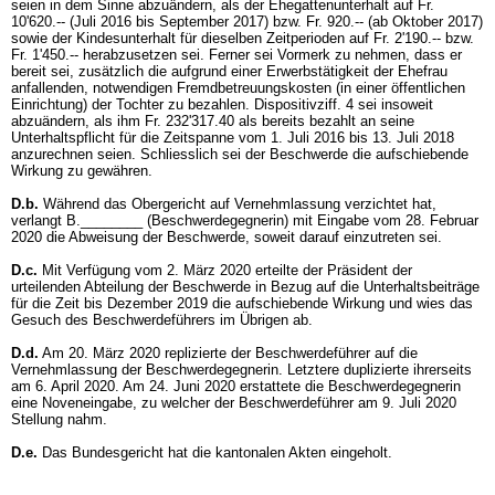
seien in dem Sinne abzuändern, als der Ehegattenunterhalt auf Fr.
10'620.-- (Juli 2016 bis September 2017) bzw. Fr. 920.-- (ab Oktober 2017)
sowie der Kindesunterhalt für dieselben Zeitperioden auf Fr. 2'190.-- bzw.
Fr. 1'450.-- herabzusetzen sei. Ferner sei Vormerk zu nehmen, dass er
bereit sei, zusätzlich die aufgrund einer Erwerbstätigkeit der Ehefrau
anfallenden, notwendigen Fremdbetreuungskosten (in einer öffentlichen
Einrichtung) der Tochter zu bezahlen. Dispositivziff. 4 sei insoweit
abzuändern, als ihm Fr. 232'317.40 als bereits bezahlt an seine
Unterhaltspflicht für die Zeitspanne vom 1. Juli 2016 bis 13. Juli 2018
anzurechnen seien. Schliesslich sei der Beschwerde die aufschiebende
Wirkung zu gewähren.
D.b.
Während das Obergericht auf Vernehmlassung verzichtet hat,
verlangt B.________ (Beschwerdegegnerin) mit Eingabe vom 28. Februar
2020 die Abweisung der Beschwerde, soweit darauf einzutreten sei.
D.c.
Mit Verfügung vom 2. März 2020 erteilte der Präsident der
urteilenden Abteilung der Beschwerde in Bezug auf die Unterhaltsbeiträge
für die Zeit bis Dezember 2019 die aufschiebende Wirkung und wies das
Gesuch des Beschwerdeführers im Übrigen ab.
D.d.
Am 20. März 2020 replizierte der Beschwerdeführer auf die
Vernehmlassung der Beschwerdegegnerin. Letztere duplizierte ihrerseits
am 6. April 2020. Am 24. Juni 2020 erstattete die Beschwerdegegnerin
eine Noveneingabe, zu welcher der Beschwerdeführer am 9. Juli 2020
Stellung nahm.
D.e.
Das Bundesgericht hat die kantonalen Akten eingeholt.