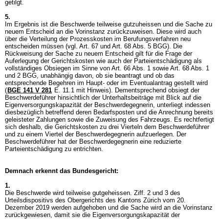
getilgt.
5.
Im Ergebnis ist die Beschwerde teilweise gutzuheissen und die Sache zu
neuem Entscheid an die Vorinstanz zurückzuweisen. Diese wird auch
über die Verteilung der Prozesskosten im Berufungsverfahren neu
entscheiden müssen (vgl.
Art. 67 und
Art. 68 Abs. 5 BGG
). Die
Rückweisung der Sache zu neuem Entscheid gilt für die Frage der
Auferlegung der Gerichtskosten wie auch der Parteientschädigung als
vollständiges Obsiegen im Sinne von Art. 66 Abs. 1 sowie
Art. 68 Abs. 1
und 2 BGG
, unabhängig davon, ob sie beantragt und ob das
entsprechende Begehren im Haupt- oder im Eventualantrag gestellt wird
(
BGE 141 V 281
E. 11.1 mit Hinweis). Dementsprechend obsiegt der
Beschwerdeführer hinsichtlich der Unterhaltsbeiträge mit Blick auf die
Eigenversorgungskapazität der Beschwerdegegnerin, unterliegt indessen
diesbezüglich betreffend deren Bedarfsposten und die Anrechnung bereits
geleisteter Zahlungen sowie die Zuweisung des Fahrzeugs. Es rechtfertigt
sich deshalb, die Gerichtskosten zu drei Vierteln dem Beschwerdeführer
und zu einem Viertel der Beschwerdegegnerin aufzuerlegen. Der
Beschwerdeführer hat der Beschwerdegegnerin eine reduzierte
Parteientschädigung zu entrichten.
Demnach erkennt das Bundesgericht:
1.
Die Beschwerde wird teilweise gutgeheissen. Ziff. 2 und 3 des
Urteilsdispositivs des Obergerichts des Kantons Zürich vom 20.
Dezember 2019 werden aufgehoben und die Sache wird an die Vorinstanz
zurückgewiesen, damit sie die Eigenversorgungskapazität der