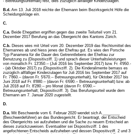
- Betreuungsunterhalt) fest, dies zuzüglich allfälliger Kinderzulagen.
B.d.
Am 13. Juli 2018 reichte der Ehemann beim Bezirksgericht Höfe die
Scheidungsklage ein.
C.
C.a.
Beide Ehegatten ergriffen gegen das zweite Teilurteil vom 21.
Dezember 2017 Berufung an das Obergericht des Kantons Zürich.
C.b.
Dieses wies mit Urteil vom 20. Dezember 2019 das Rechtsmittel des
Ehemannes ab und hiess jenes der Ehefrau gut. Es wies den Porsche
Typ Panamera für die Dauer des Getrenntlebens der Ehefrau zur
Benutzung zu (Dispositivziff. 1) und sprach dieser Unterhaltsleistungen
von monatlich Fr. 13'350.-- (Juli 2016 bis September 2017) bzw. Fr. 4'950.-
- (ab Oktober 2017) zu (Dispositivziff. 2). Die Kinderalimente bemass es
zuzüglich allfälliger Kinderzulagen für Juli 2016 bis September 2017 auf
Fr. 7'860.-- (davon Fr. 5'670.-- Betreuungsunterhalt), für Oktober 2017 bis
Juni 2018 auf Fr. 8'880.-- (davon Fr. 6'690.-- Betreuungsunterhalt) bzw. ab
Juli 2018 auf Fr. 8'280.-- pro Monat (davon Fr. 6'090.--
Betreuungsunterhalt; Dispositivziff. 3). Das Berufungsurteil wurde dem
Ehemann am 7. Januar 2020 zugestellt.
D.
D.a.
Mit Beschwerde vom 6. Februar 2020 wendet sich A.________
(Beschwerdeführer) an das Bundesgericht. Er beantragt, der Entscheid
des Obergerichts sei aufzuheben und die Sache zu neuem Entscheid an
dieses zurückzuweisen. Eventualiter sei Dispositivziff. 1 des
angefochtenen Entscheids aufzuheben und dessen Dispositivziff. 2 und 3