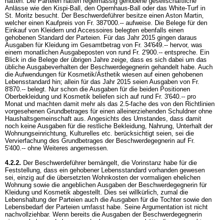
hätten. Die Parteien hätten regelmässig gehobene gesellschaftliche
Anlässe wie den Kispi-Ball, den Opernhaus-Ball oder das White-Turf in
St. Moritz besucht. Der Beschwerdeführer besitze einen Aston Martin,
welcher einen Kaufpreis von Fr. 387'000.-- aufweise. Die Belege für den
Einkauf von Kleidern und Accessoires belegten ebenfalls einen
gehobenen Standard der Parteien. Für das Jahr 2015 gingen daraus
Ausgaben für Kleidung im Gesamtbetrag von Fr. 34'649.-- hervor, was
einem monatlichen Ausgabeposten von rund Fr. 2'900.-- entspreche. Ein
Blick in die Belege der übrigen Jahre zeige, dass es sich dabei um das
übliche Ausgabeverhalten der Beschwerdegegnerin gehandelt habe. Auch
die Aufwendungen für Kosmetik/Ästhetik wiesen auf einen gehobenen
Lebensstandard hin; allein für das Jahr 2015 seien Ausgaben von Fr.
8'870.-- belegt. Nur schon die Ausgaben für die beiden Positionen
Oberbekleidung und Kosmetik beliefen sich auf rund Fr. 3'640.-- pro
Monat und machten damit mehr als das 2.5-fache des von den Richtlinien
vorgesehenen Grundbetrages für einen alleinerziehenden Schuldner ohne
Haushaltsgemeinschaft aus. Angesichts des Umstandes, dass damit
noch keine Ausgaben für die restliche Bekleidung, Nahrung, Unterhalt der
Wohnungseinrichtung, Kulturelles etc. berücksichtigt seien, sei die
Vervierfachung des Grundbetrages der Beschwerdegegnerin auf Fr.
5'400.-- ohne Weiteres angemessen.
4.2.2.
Der Beschwerdeführer bemängelt, die Vorinstanz habe für die
Feststellung, dass ein gehobener Lebensstandard vorhanden gewesen
sei, einzig auf die übersetzten Wohnkosten der vormaligen ehelichen
Wohnung sowie die angeblichen Ausgaben der Beschwerdegegnerin für
Kleidung und Kosmetik abgestellt. Dies sei willkürlich, zumal die
Lebenshaltung der Parteien auch die Ausgaben für die Tochter sowie den
Lebensbedarf der Parteien umfasst habe. Seine Argumentation ist nicht
nachvollziehbar. Wenn bereits die Ausgaben der Beschwerdegegnerin