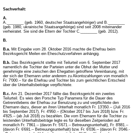
Sachverhalt:
A.
A.________ (geb. 1960, deutscher Staatsangehöriger) und B.________
(geb. 1980, ukrainische Staatsangehörige) sind seit 2008 miteinander
verheiratet. Sie sind die Eltern der Tochter C.________ (geb. 2012).
B.
B.a.
Mit Eingabe vom 28. Oktober 2016 machte die Ehefrau beim
Bezirksgericht Meilen ein Eheschutzverfahren anhängig.
B.b.
Das Bezirksgericht stellte mit Teilurteil vom 6. September 2017
namentlich die Tochter der Parteien unter die Obhut der Mutter und
genehmigte eine zwischen den Ehegatten getroffene Vereinbarung, mit
der sich der Ehemann unter anderem zu Akontozahlungen von monatlich
Fr. 7'000.-- für die Ehefrau und Tochter bis zum gerichtlichen Entscheid
über die Unterhaltsbeiträge verpflichtete.
B.c.
Am 21. Dezember 2017 fällte das Bezirksgericht ein zweites
Teilurteil. Es wies den Porsche Typ Panamera für die Dauer des
Getrenntlebens der Ehefrau zur Benutzung zu und verpflichtete den
Ehemann dazu, dieser an ihren Unterhalt monatlich Fr. 13'350.-- (Juli 2016
bis September 2017), Fr. 4'950.-- (Oktober 2017 bis Juni 2018) bzw. Fr.
4'825.-- (ab Juli 2018) zu bezahlen. Die vom Ehemann für die Tochter zu
leistenden Unterhaltsbeiträge legte es für dieselben Zeitperioden auf
monatlich Fr. 7'861.-- (davon Fr. 5'671.-- Betreuungsunterhalt), Fr. 8'881.--
(davon Fr. 6'691.-- Betreuungsunterhalt) bzw. Fr. 6'036.-- (davon Fr. 3'046.-