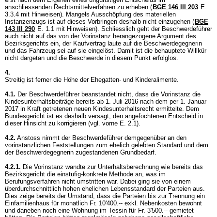
anschliessenden Rechtsmittelverfahren zu erheben (
BGE 146 III 203
E.
3.3.4 mit Hinweisen). Mangels Ausschöpfung des materiellen
Instanzenzugs ist auf dieses Vorbringen deshalb nicht einzugehen (
BGE
143 III 290
E. 1.1 mit Hinweisen). Schliesslich geht der Beschwerdeführer
auch nicht auf das von der Vorinstanz herangezogene Argument des
Bezirksgerichts ein, der Kaufvertrag laute auf die Beschwerdegegnerin
und das Fahrzeug sei auf sie eingelöst. Damit ist die behauptete Willkür
nicht dargetan und die Beschwerde in diesem Punkt erfolglos.
4.
Streitig ist ferner die Höhe der Ehegatten- und Kinderalimente.
4.1.
Der Beschwerdeführer beanstandet nicht, dass die Vorinstanz die
Kindesunterhaltsbeiträge bereits ab 1. Juli 2016 nach dem per 1. Januar
2017 in Kraft getretenen neuen Kindesunterhaltsrecht ermittelte. Dem
Bundesgericht ist es deshalb versagt, den angefochtenen Entscheid in
dieser Hinsicht zu korrigieren (vgl. vorne E. 2.1).
4.2.
Anstoss nimmt der Beschwerdeführer demgegenüber an den
vorinstanzlichen Feststellungen zum ehelich gelebten Standard und dem
der Beschwerdegegnerin zugestandenen Grundbedarf.
4.2.1.
Die Vorinstanz wandte zur Unterhaltsberechnung wie bereits das
Bezirksgericht die einstufig-konkrete Methode an, was im
Berufungsverfahren nicht umstritten war. Dabei ging sie von einem
überdurchschnittlich hohen ehelichen Lebensstandard der Parteien aus.
Dies zeige bereits der Umstand, dass die Parteien bis zur Trennung ein
Einfamilienhaus für monatlich Fr. 10'400.-- exkl. Nebenkosten bewohnt
und daneben noch eine Wohnung im Tessin für Fr. 3'500.-- gemietet