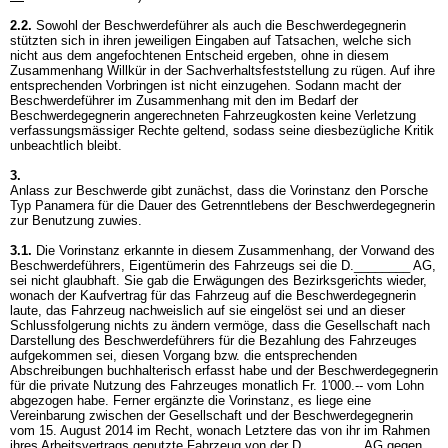
2.2.
Sowohl der Beschwerdeführer als auch die Beschwerdegegnerin
stützten sich in ihren jeweiligen Eingaben auf Tatsachen, welche sich
nicht aus dem angefochtenen Entscheid ergeben, ohne in diesem
Zusammenhang Willkür in der Sachverhaltsfeststellung zu rügen. Auf ihre
entsprechenden Vorbringen ist nicht einzugehen. Sodann macht der
Beschwerdeführer im Zusammenhang mit den im Bedarf der
Beschwerdegegnerin angerechneten Fahrzeugkosten keine Verletzung
verfassungsmässiger Rechte geltend, sodass seine diesbezügliche Kritik
unbeachtlich bleibt.
3.
Anlass zur Beschwerde gibt zunächst, dass die Vorinstanz den Porsche
Typ Panamera für die Dauer des Getrenntlebens der Beschwerdegegnerin
zur Benutzung zuwies.
3.1.
Die Vorinstanz erkannte in diesem Zusammenhang, der Vorwand des
Beschwerdeführers, Eigentümerin des Fahrzeugs sei die D.________ AG,
sei nicht glaubhaft. Sie gab die Erwägungen des Bezirksgerichts wieder,
wonach der Kaufvertrag für das Fahrzeug auf die Beschwerdegegnerin
laute, das Fahrzeug nachweislich auf sie eingelöst sei und an dieser
Schlussfolgerung nichts zu ändern vermöge, dass die Gesellschaft nach
Darstellung des Beschwerdeführers für die Bezahlung des Fahrzeuges
aufgekommen sei, diesen Vorgang bzw. die entsprechenden
Abschreibungen buchhalterisch erfasst habe und der Beschwerdegegnerin
für die private Nutzung des Fahrzeuges monatlich Fr. 1'000.-- vom Lohn
abgezogen habe. Ferner ergänzte die Vorinstanz, es liege eine
Vereinbarung zwischen der Gesellschaft und der Beschwerdegegnerin
vom 15. August 2014 im Recht, wonach Letztere das von ihr im Rahmen
ihres Arbeitsvertrags genutzte Fahrzeug von der D.________ AG gegen