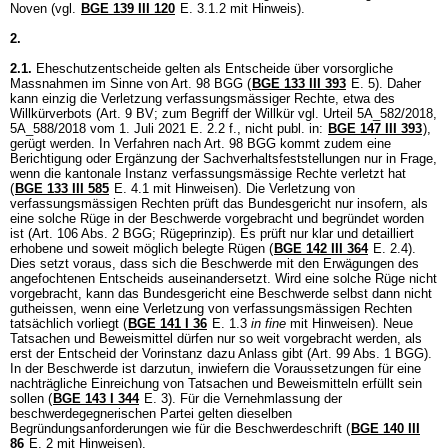
Noven (vgl.
BGE 139 III 120
E. 3.1.2 mit Hinweis).
2.
2.1.
Eheschutzentscheide gelten als Entscheide über vorsorgliche
Massnahmen im Sinne von
Art. 98 BGG
(
BGE 133 III 393
E. 5). Daher
kann einzig die Verletzung verfassungsmässiger Rechte, etwa des
Willkürverbots (
Art. 9 BV
; zum Begriff der Willkür vgl. Urteil 5A_582/2018,
5A_588/2018 vom 1. Juli 2021 E. 2.2 f., nicht publ. in:
BGE 147 III 393
),
gerügt werden. In Verfahren nach
Art. 98 BGG
kommt zudem eine
Berichtigung oder Ergänzung der Sachverhaltsfeststellungen nur in Frage,
wenn die kantonale Instanz verfassungsmässige Rechte verletzt hat
(
BGE 133 III 585
E. 4.1 mit Hinweisen). Die Verletzung von
verfassungsmässigen Rechten prüft das Bundesgericht nur insofern, als
eine solche Rüge in der Beschwerde vorgebracht und begründet worden
ist (
Art. 106 Abs. 2 BGG
; Rügeprinzip). Es prüft nur klar und detailliert
erhobene und soweit möglich belegte Rügen (
BGE 142 III 364
E. 2.4).
Dies setzt voraus, dass sich die Beschwerde mit den Erwägungen des
angefochtenen Entscheids auseinandersetzt. Wird eine solche Rüge nicht
vorgebracht, kann das Bundesgericht eine Beschwerde selbst dann nicht
gutheissen, wenn eine Verletzung von verfassungsmässigen Rechten
tatsächlich vorliegt (
BGE 141 I 36
E. 1.3
in fine
mit Hinweisen). Neue
Tatsachen und Beweismittel dürfen nur so weit vorgebracht werden, als
erst der Entscheid der Vorinstanz dazu Anlass gibt (
Art. 99 Abs. 1 BGG
).
In der Beschwerde ist darzutun, inwiefern die Voraussetzungen für eine
nachträgliche Einreichung von Tatsachen und Beweismitteln erfüllt sein
sollen (
BGE 143 I 344
E. 3). Für die Vernehmlassung der
beschwerdegegnerischen Partei gelten dieselben
Begründungsanforderungen wie für die Beschwerdeschrift (
BGE 140 III
86
E. 2 mit Hinweisen).