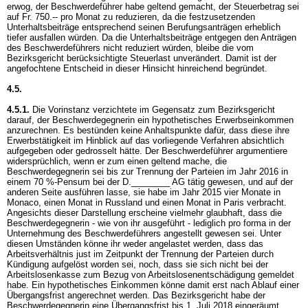
erwog, der Beschwerdeführer habe geltend gemacht, der Steuerbetrag sei
auf Fr. 750.-- pro Monat zu reduzieren, da die festzusetzenden
Unterhaltsbeiträge entsprechend seinen Berufungsanträgen erheblich
tiefer ausfallen würden. Da die Unterhaltsbeiträge entgegen den Anträgen
des Beschwerdeführers nicht reduziert würden, bleibe die vom
Bezirksgericht berücksichtigte Steuerlast unverändert. Damit ist der
angefochtene Entscheid in dieser Hinsicht hinreichend begründet.
4.5.
4.5.1.
Die Vorinstanz verzichtete im Gegensatz zum Bezirksgericht
darauf, der Beschwerdegegnerin ein hypothetisches Erwerbseinkommen
anzurechnen. Es bestünden keine Anhaltspunkte dafür, dass diese ihre
Erwerbstätigkeit im Hinblick auf das vorliegende Verfahren absichtlich
aufgegeben oder gedrosselt hätte. Der Beschwerdeführer argumentiere
widersprüchlich, wenn er zum einen geltend mache, die
Beschwerdegegnerin sei bis zur Trennung der Parteien im Jahr 2016 in
einem 70 %-Pensum bei der D.________ AG tätig gewesen, und auf der
anderen Seite ausführen lasse, sie habe im Jahr 2015 vier Monate in
Monaco, einen Monat in Russland und einen Monat in Paris verbracht.
Angesichts dieser Darstellung erscheine vielmehr glaubhaft, dass die
Beschwerdegegnerin - wie von ihr ausgeführt - lediglich pro forma in der
Unternehmung des Beschwerdeführers angestellt gewesen sei. Unter
diesen Umständen könne ihr weder angelastet werden, dass das
Arbeitsverhältnis just im Zeitpunkt der Trennung der Parteien durch
Kündigung aufgelöst worden sei, noch, dass sie sich nicht bei der
Arbeitslosenkasse zum Bezug von Arbeitslosenentschädigung gemeldet
habe. Ein hypothetisches Einkommen könne damit erst nach Ablauf einer
Übergangsfrist angerechnet werden. Das Bezirksgericht habe der
Beschwerdegegnerin eine Übergangsfrist bis 1. Juli 2018 eingeräumt.