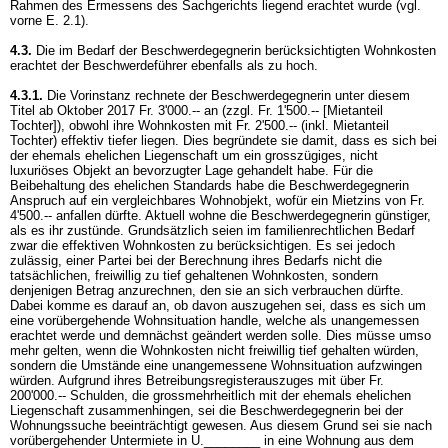
Rahmen des Ermessens des Sachgerichts liegend erachtet wurde (vgl.
vorne E. 2.1).
4.3.
Die im Bedarf der Beschwerdegegnerin berücksichtigten Wohnkosten
erachtet der Beschwerdeführer ebenfalls als zu hoch.
4.3.1.
Die Vorinstanz rechnete der Beschwerdegegnerin unter diesem
Titel ab Oktober 2017 Fr. 3'000.-- an (zzgl. Fr. 1'500.-- [Mietanteil
Tochter]), obwohl ihre Wohnkosten mit Fr. 2'500.-- (inkl. Mietanteil
Tochter) effektiv tiefer liegen. Dies begründete sie damit, dass es sich bei
der ehemals ehelichen Liegenschaft um ein grosszügiges, nicht
luxuriöses Objekt an bevorzugter Lage gehandelt habe. Für die
Beibehaltung des ehelichen Standards habe die Beschwerdegegnerin
Anspruch auf ein vergleichbares Wohnobjekt, wofür ein Mietzins von Fr.
4'500.-- anfallen dürfte. Aktuell wohne die Beschwerdegegnerin günstiger,
als es ihr zustünde. Grundsätzlich seien im familienrechtlichen Bedarf
zwar die effektiven Wohnkosten zu berücksichtigen. Es sei jedoch
zulässig, einer Partei bei der Berechnung ihres Bedarfs nicht die
tatsächlichen, freiwillig zu tief gehaltenen Wohnkosten, sondern
denjenigen Betrag anzurechnen, den sie an sich verbrauchen dürfte.
Dabei komme es darauf an, ob davon auszugehen sei, dass es sich um
eine vorübergehende Wohnsituation handle, welche als unangemessen
erachtet werde und demnächst geändert werden solle. Dies müsse umso
mehr gelten, wenn die Wohnkosten nicht freiwillig tief gehalten würden,
sondern die Umstände eine unangemessene Wohnsituation aufzwingen
würden. Aufgrund ihres Betreibungsregisterauszuges mit über Fr.
200'000.-- Schulden, die grossmehrheitlich mit der ehemals ehelichen
Liegenschaft zusammenhingen, sei die Beschwerdegegnerin bei der
Wohnungssuche beeinträchtigt gewesen. Aus diesem Grund sei sie nach
vorübergehender Untermiete in U.________ in eine Wohnung aus dem