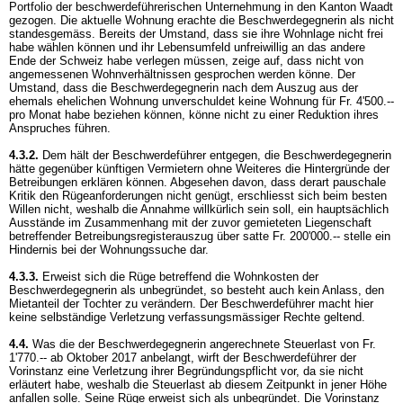
Portfolio der beschwerdeführerischen Unternehmung in den Kanton Waadt
gezogen. Die aktuelle Wohnung erachte die Beschwerdegegnerin als nicht
standesgemäss. Bereits der Umstand, dass sie ihre Wohnlage nicht frei
habe wählen können und ihr Lebensumfeld unfreiwillig an das andere
Ende der Schweiz habe verlegen müssen, zeige auf, dass nicht von
angemessenen Wohnverhältnissen gesprochen werden könne. Der
Umstand, dass die Beschwerdegegnerin nach dem Auszug aus der
ehemals ehelichen Wohnung unverschuldet keine Wohnung für Fr. 4'500.--
pro Monat habe beziehen können, könne nicht zu einer Reduktion ihres
Anspruches führen.
4.3.2.
Dem hält der Beschwerdeführer entgegen, die Beschwerdegegnerin
hätte gegenüber künftigen Vermietern ohne Weiteres die Hintergründe der
Betreibungen erklären können. Abgesehen davon, dass derart pauschale
Kritik den Rügeanforderungen nicht genügt, erschliesst sich beim besten
Willen nicht, weshalb die Annahme willkürlich sein soll, ein hauptsächlich
Ausstände im Zusammenhang mit der zuvor gemieteten Liegenschaft
betreffender Betreibungsregisterauszug über satte Fr. 200'000.-- stelle ein
Hindernis bei der Wohnungssuche dar.
4.3.3.
Erweist sich die Rüge betreffend die Wohnkosten der
Beschwerdegegnerin als unbegründet, so besteht auch kein Anlass, den
Mietanteil der Tochter zu verändern. Der Beschwerdeführer macht hier
keine selbständige Verletzung verfassungsmässiger Rechte geltend.
4.4.
Was die der Beschwerdegegnerin angerechnete Steuerlast von Fr.
1'770.-- ab Oktober 2017 anbelangt, wirft der Beschwerdeführer der
Vorinstanz eine Verletzung ihrer Begründungspflicht vor, da sie nicht
erläutert habe, weshalb die Steuerlast ab diesem Zeitpunkt in jener Höhe
anfallen solle. Seine Rüge erweist sich als unbegründet. Die Vorinstanz