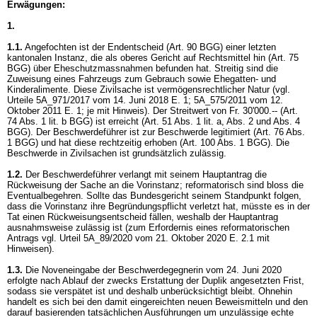
Erwägungen:
1.
1.1.
Angefochten ist der Endentscheid (
Art. 90 BGG
) einer letzten
kantonalen Instanz, die als oberes Gericht auf Rechtsmittel hin (
Art. 75
BGG
) über Eheschutzmassnahmen befunden hat. Streitig sind die
Zuweisung eines Fahrzeugs zum Gebrauch sowie Ehegatten- und
Kinderalimente. Diese Zivilsache ist vermögensrechtlicher Natur (vgl.
Urteile 5A_971/2017 vom 14. Juni 2018 E. 1; 5A_575/2011 vom 12.
Oktober 2011 E. 1; je mit Hinweis). Der Streitwert von Fr. 30'000.-- (
Art.
74 Abs. 1 lit. b BGG
) ist erreicht (
Art. 51 Abs. 1 lit. a, Abs. 2 und Abs. 4
BGG
). Der Beschwerdeführer ist zur Beschwerde legitimiert (
Art. 76 Abs.
1 BGG
) und hat diese rechtzeitig erhoben (
Art. 100 Abs. 1 BGG
). Die
Beschwerde in Zivilsachen ist grundsätzlich zulässig.
1.2.
Der Beschwerdeführer verlangt mit seinem Hauptantrag die
Rückweisung der Sache an die Vorinstanz; reformatorisch sind bloss die
Eventualbegehren. Sollte das Bundesgericht seinem Standpunkt folgen,
dass die Vorinstanz ihre Begründungspflicht verletzt hat, müsste es in der
Tat einen Rückweisungsentscheid fällen, weshalb der Hauptantrag
ausnahmsweise zulässig ist (zum Erfordernis eines reformatorischen
Antrags vgl. Urteil 5A_89/2020 vom 21. Oktober 2020 E. 2.1 mit
Hinweisen).
1.3.
Die Noveneingabe der Beschwerdegegnerin vom 24. Juni 2020
erfolgte nach Ablauf der zwecks Erstattung der Duplik angesetzten Frist,
sodass sie verspätet ist und deshalb unberücksichtigt bleibt. Ohnehin
handelt es sich bei den damit eingereichten neuen Beweismitteln und den
darauf basierenden tatsächlichen Ausführungen um unzulässige echte