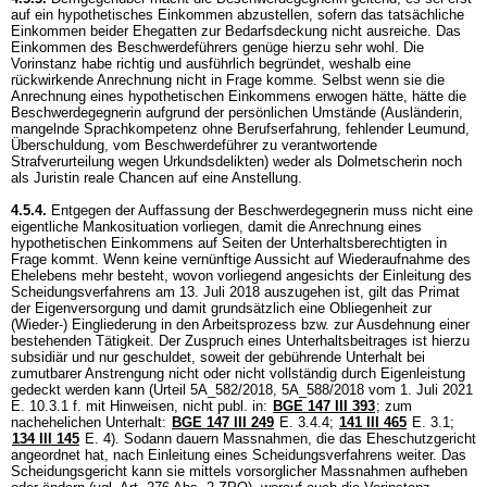
auf ein hypothetisches Einkommen abzustellen, sofern das tatsächliche
Einkommen beider Ehegatten zur Bedarfsdeckung nicht ausreiche. Das
Einkommen des Beschwerdeführers genüge hierzu sehr wohl. Die
Vorinstanz habe richtig und ausführlich begründet, weshalb eine
rückwirkende Anrechnung nicht in Frage komme. Selbst wenn sie die
Anrechnung eines hypothetischen Einkommens erwogen hätte, hätte die
Beschwerdegegnerin aufgrund der persönlichen Umstände (Ausländerin,
mangelnde Sprachkompetenz ohne Berufserfahrung, fehlender Leumund,
Überschuldung, vom Beschwerdeführer zu verantwortende
Strafverurteilung wegen Urkundsdelikten) weder als Dolmetscherin noch
als Juristin reale Chancen auf eine Anstellung.
4.5.4.
Entgegen der Auffassung der Beschwerdegegnerin muss nicht eine
eigentliche Mankosituation vorliegen, damit die Anrechnung eines
hypothetischen Einkommens auf Seiten der Unterhaltsberechtigten in
Frage kommt. Wenn keine vernünftige Aussicht auf Wiederaufnahme des
Ehelebens mehr besteht, wovon vorliegend angesichts der Einleitung des
Scheidungsverfahrens am 13. Juli 2018 auszugehen ist, gilt das Primat
der Eigenversorgung und damit grundsätzlich eine Obliegenheit zur
(Wieder-) Eingliederung in den Arbeitsprozess bzw. zur Ausdehnung einer
bestehenden Tätigkeit. Der Zuspruch eines Unterhaltsbeitrages ist hierzu
subsidiär und nur geschuldet, soweit der gebührende Unterhalt bei
zumutbarer Anstrengung nicht oder nicht vollständig durch Eigenleistung
gedeckt werden kann (Urteil 5A_582/2018, 5A_588/2018 vom 1. Juli 2021
E. 10.3.1 f. mit Hinweisen, nicht publ. in:
BGE 147 III 393
; zum
nachehelichen Unterhalt:
BGE 147 III 249
E. 3.4.4;
141 III 465
E. 3.1;
134 III 145
E. 4). Sodann dauern Massnahmen, die das Eheschutzgericht
angeordnet hat, nach Einleitung eines Scheidungsverfahrens weiter. Das
Scheidungsgericht kann sie mittels vorsorglicher Massnahmen aufheben