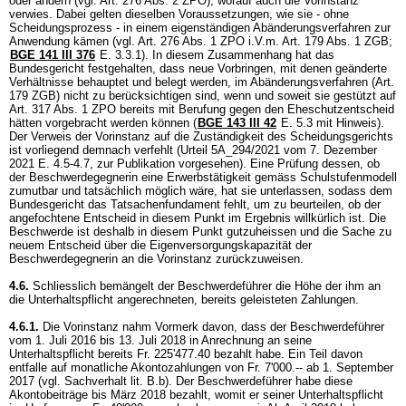
oder ändern (vgl.
Art. 276 Abs. 2 ZPO
), worauf auch die Vorinstanz
verwies. Dabei gelten dieselben Voraussetzungen, wie sie - ohne
Scheidungsprozess - in einem eigenständigen Abänderungsverfahren zur
Anwendung kämen (vgl.
Art. 276 Abs. 1 ZPO
i.V.m.
Art. 179 Abs. 1 ZGB
;
BGE 141 III 376
E. 3.3.1). In diesem Zusammenhang hat das
Bundesgericht festgehalten, dass neue Vorbringen, mit denen geänderte
Verhältnisse behauptet und belegt werden, im Abänderungsverfahren (
Art.
179 ZGB
) nicht zu berücksichtigen sind, wenn und soweit sie gestützt auf
Art. 317 Abs. 1 ZPO
bereits mit Berufung gegen den Eheschutzentscheid
hätten vorgebracht werden können (
BGE 143 III 42
E. 5.3 mit Hinweis).
Der Verweis der Vorinstanz auf die Zuständigkeit des Scheidungsgerichts
ist vorliegend demnach verfehlt (Urteil 5A_294/2021 vom 7. Dezember
2021 E. 4.5-4.7, zur Publikation vorgesehen). Eine Prüfung dessen, ob
der Beschwerdegegnerin eine Erwerbstätigkeit gemäss Schulstufenmodell
zumutbar und tatsächlich möglich wäre, hat sie unterlassen, sodass dem
Bundesgericht das Tatsachenfundament fehlt, um zu beurteilen, ob der
angefochtene Entscheid in diesem Punkt im Ergebnis willkürlich ist. Die
Beschwerde ist deshalb in diesem Punkt gutzuheissen und die Sache zu
neuem Entscheid über die Eigenversorgungskapazität der
Beschwerdegegnerin an die Vorinstanz zurückzuweisen.
4.6.
Schliesslich bemängelt der Beschwerdeführer die Höhe der ihm an
die Unterhaltspflicht angerechneten, bereits geleisteten Zahlungen.
4.6.1.
Die Vorinstanz nahm Vormerk davon, dass der Beschwerdeführer
vom 1. Juli 2016 bis 13. Juli 2018 in Anrechnung an seine
Unterhaltspflicht bereits Fr. 225'477.40 bezahlt habe. Ein Teil davon
entfalle auf monatliche Akontozahlungen von Fr. 7'000.-- ab 1. September
2017 (vgl. Sachverhalt lit. B.b). Der Beschwerdeführer habe diese
Akontobeiträge bis März 2018 bezahlt, womit er seiner Unterhaltspflicht