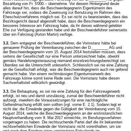
Bezahlung von Fr. 5'000.-- übernehme. Vor diesem Hintergrund deute
alles darauf hin, dass die Beschwerdegegnerin Eigentümerin des
Fahrzeugs sei, sodass die Zuweisung zur Benutzung im Rahmen des
Eheschutzverfahrens möglich sei. Es sei nicht zu beanstanden, dass das
Bezirksgericht darauf abgestellt habe, dass die Beschwerdegegnerin ein
besseres Interesse am Fahrzeug habe, da ihr dieses während gelebter
Ehe zur Verfügung gestanden habe und der Beschwerdeführer seinerseits
über ein Fahrzeug (Aston Martin) verfüge.
3.2.
Dem entgegnet der Beschwerdeführer, die Vorinstanz hätte bei
genauerer Prüfung der Vereinbarung zwischen der D.________ AG und
der Beschwerdegegnerin vom 15. August 2014 feststellen müssen, dass
seitens der Gesellschaft nur eine Person unterzeichnet habe, obwohl
gemäss Handelsregisterauszug niemand einzelzeichnungsberechtigt sei.
Überdies sei die Unterschrift unleserlich. Schliesslich sei nie eine Zahlung
an die Gesellschaft erfolgt, was die Beschwerdegegnerin auch nie geltend
gemacht habe. Von einem rechtmässigen Eigentumserwerb des
Fahrzeugs könne somit keine Rede sein. Die Vorinstanz habe diesen
Sachverhaltsteil willkürlich gewürdigt.
3.3.
Die Behauptung, es sei nie eine Zahlung für den Fahrzeugerwerb
erfolgt, ist neu und damit unzulässig, zumal der Beschwerdeführer nicht
aufzeigt, inwiefern die Voraussetzungen für eine nachträgliche
Geltendmachung erfüllt sein sollten (vgl. vorne E. 2.1). Sodann legt er
nicht dar, die Einwände gegen die Gültigkeit der Vereinbarung vom 15.
August 2014, welche die Beschwerdegegnerin an der erstinstanzlichen
Hauptverhandlung vom 9. Mai 2017 einreichte, im Berufungsverfahren
vorgetragen zu haben. Die rechtsuchende Partei darf die ihr bekannten
rechtserheblichen Einwände der Vorinstanz nicht vorenthalten, um sie
erst nach dem Ergehen eines ungünstigen Entscheids im