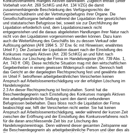
Konkursverfahrens mangels Aktiven dahinfallen. Zugleich entfällt (unter
Vorbehalt von
Art. 269 SchKG
und
Art. 134 VZG
) die damit
zusammenhängende Beschränkung des Verfügungsrechts der
Gemeinschuldnerin und der Vertretungsbefugnis ihrer Organe. Die
Gesellschaftsorgane behalten während der Liquidation ihre gesetzlichen
und statutarischen Befugnisse bei, soweit sie zur Durchführung der
Liquidation erforderlich sind, dem Liquidationszweck nicht
entgegenstehen und die daraus abgeleiteten Handlungen ihrer Natur nach
nicht von den Liquidatoren vorgenommen werden können. Dazu kann
auch die Weiterführung des Geschäfts bis zu dessen Verkauf oder
Auflösung gehören (AHI 1994 S. 37 Erw. 6c mit Hinweisen; erwähntes
Urteil F.). Der Zustand der Liquidation dauert nach der Einstellung des
Konkurses mangels Aktiven (
Art. 230 SchKG
) an und führt nach
Abschluss zur Löschung der Firma im Handelsregister (
Art. 739 Abs. 1,
Art. 743 ff. OR
). Diese rechtliche Situation mag mit den wirtschaftlichen
Gegebenheiten in einem gewissen Widerspruch stehen. Dennoch hielt
das Gericht an der dargelegten Rechtsprechung fest und gewährte dem
im Urteil F. betroffenen arbeitgeberähnlichen Versicherten keinen
Anspruch auf Arbeitslosenentschädigung vor der erfolgten Löschung im
Handelsregister.
2.3 An dieser Rechtsprechung ist festzuhalten. Somit hat die
Beschwerdegegnerin nach Einstellung des Konkurses mangels Aktiven
ihre arbeitgeberähnliche Stellung samt den damit verbundenen
Befugnissen beibehalten. Dass bloss noch die Liquidation der Firma
beabsichtigt war, hilft der Versicherten nicht weiter. Sie hat keinen
Anspruch auf Arbeitslosenentschädigung, weder während der kurzen Zeit
zwischen der Eröffnung und der Einstellung des Konkursverfahrens noch
für die daran anschliessende Zeit bis zur Löschung des
Handelsregistereintrags. Denn während dieser gesamten Zeitspanne war
die Beschwerdegegnerin als arbeitgeberähnliche Person und über dies als