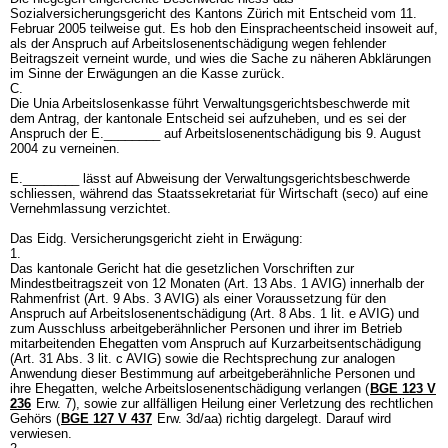
Sozialversicherungsgericht des Kantons Zürich mit Entscheid vom 11.
Februar 2005 teilweise gut. Es hob den Einspracheentscheid insoweit auf,
als der Anspruch auf Arbeitslosenentschädigung wegen fehlender
Beitragszeit verneint wurde, und wies die Sache zu näheren Abklärungen
im Sinne der Erwägungen an die Kasse zurück.
C.
Die Unia Arbeitslosenkasse führt Verwaltungsgerichtsbeschwerde mit
dem Antrag, der kantonale Entscheid sei aufzuheben, und es sei der
Anspruch der E.________ auf Arbeitslosenentschädigung bis 9. August
2004 zu verneinen.
E.________ lässt auf Abweisung der Verwaltungsgerichtsbeschwerde
schliessen, während das Staatssekretariat für Wirtschaft (seco) auf eine
Vernehmlassung verzichtet.
Das Eidg. Versicherungsgericht zieht in Erwägung:
1.
Das kantonale Gericht hat die gesetzlichen Vorschriften zur
Mindestbeitragszeit von 12 Monaten (
Art. 13 Abs. 1 AVIG
) innerhalb der
Rahmenfrist (
Art. 9 Abs. 3 AVIG
) als einer Voraussetzung für den
Anspruch auf Arbeitslosenentschädigung (
Art. 8 Abs. 1 lit. e AVIG
) und
zum Ausschluss arbeitgeberähnlicher Personen und ihrer im Betrieb
mitarbeitenden Ehegatten vom Anspruch auf Kurzarbeitsentschädigung
(
Art. 31 Abs. 3 lit. c AVIG
) sowie die Rechtsprechung zur analogen
Anwendung dieser Bestimmung auf arbeitgeberähnliche Personen und
ihre Ehegatten, welche Arbeitslosenentschädigung verlangen (
BGE 123 V
236
Erw. 7), sowie zur allfälligen Heilung einer Verletzung des rechtlichen
Gehörs (
BGE 127 V 437
Erw. 3d/aa) richtig dargelegt. Darauf wird
verwiesen.