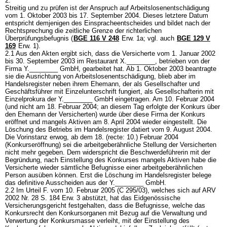
2.
Streitig und zu prüfen ist der Anspruch auf Arbeitslosenentschädigung
vom 1. Oktober 2003 bis 17. September 2004. Dieses letztere Datum
entspricht demjenigen des Einspracheentscheides und bildet nach der
Rechtsprechung die zeitliche Grenze der richterlichen
Überprüfungsbefugnis (
BGE 116 V 248
Erw. 1a; vgl. auch
BGE 129 V
169
Erw. 1).
2.1 Aus den Akten ergibt sich, dass die Versicherte vom 1. Januar 2002
bis 30. September 2003 im Restaurant X.________, betrieben von der
Firma Y.________ GmbH, gearbeitet hat. Ab 1. Oktober 2003 beantragte
sie die Ausrichtung von Arbeitslosenentschädigung, blieb aber im
Handelsregister neben ihrem Ehemann, der als Gesellschafter und
Geschäftsführer mit Einzelunterschrift fungiert, als Gesellschafterin mit
Einzelprokura der Y.________ GmbH eingetragen. Am 10. Februar 2004
(und nicht am 18. Februar 2004; an diesem Tag erfolgte der Konkurs über
den Ehemann der Versicherten) wurde über diese Firma der Konkurs
eröffnet und mangels Aktiven am 8. April 2004 wieder eingestellt. Die
Löschung des Betriebs im Handelsregister datiert vom 9. August 2004.
Die Vorinstanz erwog, ab dem 18. (recte: 10.) Februar 2004
(Konkurseröffnung) sei die arbeitgeberähnliche Stellung der Versicherten
nicht mehr gegeben. Dem widerspricht die Beschwerdeführerin mit der
Begründung, nach Einstellung des Konkurses mangels Aktiven habe die
Versicherte wieder sämtliche Befugnisse einer arbeitgeberähnlichen
Person ausüben können. Erst die Löschung im Handelsregister belege
das definitive Ausscheiden aus der Y.________ GmbH.
2.2 Im Urteil F. vom 10. Februar 2005 (C 295/03), welches sich auf ARV
2002 Nr. 28 S. 184 Erw. 3 abstützt, hat das Eidgenössische
Versicherungsgericht festgehalten, dass die Befugnisse, welche das
Konkursrecht den Konkursorganen mit Bezug auf die Verwaltung und
Verwertung der Konkursmasse verleiht, mit der Einstellung des