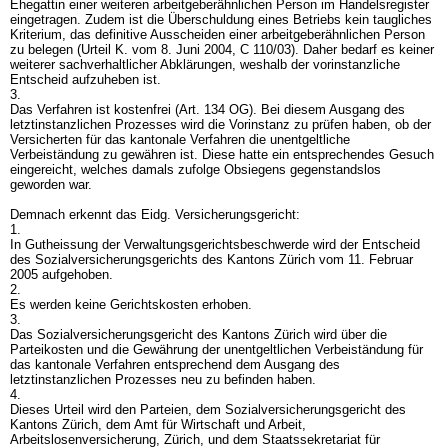
Ehegattin einer weiteren arbeitgeberähnlichen Person im Handelsregister
eingetragen. Zudem ist die Überschuldung eines Betriebs kein taugliches
Kriterium, das definitive Ausscheiden einer arbeitgeberähnlichen Person
zu belegen (Urteil K. vom 8. Juni 2004, C 110/03). Daher bedarf es keiner
weiterer sachverhaltlicher Abklärungen, weshalb der vorinstanzliche
Entscheid aufzuheben ist.
3.
Das Verfahren ist kostenfrei (
Art. 134 OG
). Bei diesem Ausgang des
letztinstanzlichen Prozesses wird die Vorinstanz zu prüfen haben, ob der
Versicherten für das kantonale Verfahren die unentgeltliche
Verbeiständung zu gewähren ist. Diese hatte ein entsprechendes Gesuch
eingereicht, welches damals zufolge Obsiegens gegenstandslos
geworden war.
Demnach erkennt das Eidg. Versicherungsgericht:
1.
In Gutheissung der Verwaltungsgerichtsbeschwerde wird der Entscheid
des Sozialversicherungsgerichts des Kantons Zürich vom 11. Februar
2005 aufgehoben.
2.
Es werden keine Gerichtskosten erhoben.
3.
Das Sozialversicherungsgericht des Kantons Zürich wird über die
Parteikosten und die Gewährung der unentgeltlichen Verbeiständung für
das kantonale Verfahren entsprechend dem Ausgang des
letztinstanzlichen Prozesses neu zu befinden haben.
4.
Dieses Urteil wird den Parteien, dem Sozialversicherungsgericht des
Kantons Zürich, dem Amt für Wirtschaft und Arbeit,
Arbeitslosenversicherung, Zürich, und dem Staatssekretariat für