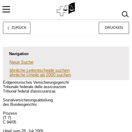
ZURÜCK
DRUCKEN
Français
Italiano
Navigation
Neue Suche
ähnliche Leitentscheide suchen
ähnliche Urteile ab 2000 suchen
Eidgenössisches Versicherungsgericht
Tribunale federale delle assicurazioni
Tribunal federal d'assicuranzas
Sozialversicherungsabteilung
des Bundesgerichts
Prozess
{T 7}
C 94/05
Urteil vom 28. Juli 2005