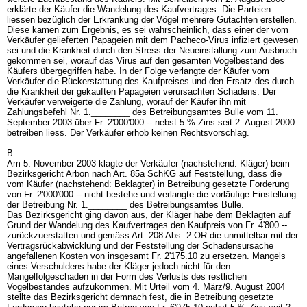
erklärte der Käufer die Wandelung des Kaufvertrages. Die Parteien
liessen bezüglich der Erkrankung der Vögel mehrere Gutachten erstellen.
Diese kamen zum Ergebnis, es sei wahrscheinlich, dass einer der vom
Verkäufer gelieferten Papageien mit dem Pacheco-Virus infiziert gewesen
sei und die Krankheit durch den Stress der Neueinstallung zum Ausbruch
gekommen sei, worauf das Virus auf den gesamten Vogelbestand des
Käufers übergegriffen habe. In der Folge verlangte der Käufer vom
Verkäufer die Rückerstattung des Kaufpreises und den Ersatz des durch
die Krankheit der gekauften Papageien verursachten Schadens. Der
Verkäufer verweigerte die Zahlung, worauf der Käufer ihn mit
Zahlungsbefehl Nr. 1.________ des Betreibungsamtes Bulle vom 11.
September 2003 über Fr. 2'000'000.-- nebst 5 % Zins seit 2. August 2000
betreiben liess. Der Verkäufer erhob keinen Rechtsvorschlag.
B.
Am 5. November 2003 klagte der Verkäufer (nachstehend: Kläger) beim
Bezirksgericht Arbon nach
Art. 85a SchKG
auf Feststellung, dass die
vom Käufer (nachstehend: Beklagter) in Betreibung gesetzte Forderung
von Fr. 2'000'000.-- nicht bestehe und verlangte die vorläufige Einstellung
der Betreibung Nr. 1.________ des Betreibungsamtes Bulle.
Das Bezirksgericht ging davon aus, der Kläger habe dem Beklagten auf
Grund der Wandelung des Kaufvertrages den Kaufpreis von Fr. 4'800.--
zurückzuerstatten und gemäss
Art. 208 Abs. 2 OR
die unmittelbar mit der
Vertragsrückabwicklung und der Feststellung der Schadensursache
angefallenen Kosten von insgesamt Fr. 2'175.10 zu ersetzen. Mangels
eines Verschuldens habe der Kläger jedoch nicht für den
Mangelfolgeschaden in der Form des Verlusts des restlichen
Vogelbestandes aufzukommen. Mit Urteil vom 4. März/9. August 2004
stellte das Bezirksgericht demnach fest, die in Betreibung gesetzte