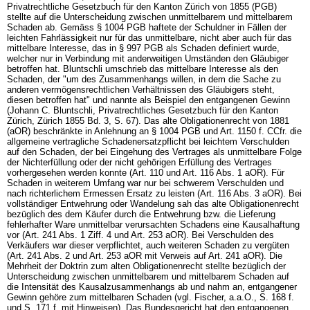
Privatrechtliche Gesetzbuch für den Kanton Zürich von 1855 (PGB)
stellte auf die Unterscheidung zwischen unmittelbarem und mittelbarem
Schaden ab. Gemäss § 1004 PGB haftete der Schuldner in Fällen der
leichten Fahrlässigkeit nur für das unmittelbare, nicht aber auch für das
mittelbare Interesse, das in § 997 PGB als Schaden definiert wurde,
welcher nur in Verbindung mit anderweitigen Umständen den Gläubiger
betroffen hat. Bluntschli umschrieb das mittelbare Interesse als den
Schaden, der "um des Zusammenhangs willen, in dem die Sache zu
anderen vermögensrechtlichen Verhältnissen des Gläubigers steht,
diesen betroffen hat" und nannte als Beispiel den entgangenen Gewinn
(Johann C. Bluntschli, Privatrechtliches Gesetzbuch für den Kanton
Zürich, Zürich 1855 Bd. 3, S. 67). Das alte Obligationenrecht von 1881
(aOR) beschränkte in Anlehnung an § 1004 PGB und Art. 1150 f. CCfr. die
allgemeine vertragliche Schadenersatzpflicht bei leichtem Verschulden
auf den Schaden, der bei Eingehung des Vertrages als unmittelbare Folge
der Nichterfüllung oder der nicht gehörigen Erfüllung des Vertrages
vorhergesehen werden konnte (Art. 110 und Art. 116 Abs. 1 aOR). Für
Schaden in weiterem Umfang war nur bei schwerem Verschulden und
nach richterlichem Ermessen Ersatz zu leisten (Art. 116 Abs. 3 aOR). Bei
vollständiger Entwehrung oder Wandelung sah das alte Obligationenrecht
bezüglich des dem Käufer durch die Entwehrung bzw. die Lieferung
fehlerhafter Ware unmittelbar verursachten Schadens eine Kausalhaftung
vor (Art. 241 Abs. 1 Ziff. 4 und Art. 253 aOR). Bei Verschulden des
Verkäufers war dieser verpflichtet, auch weiteren Schaden zu vergüten
(Art. 241 Abs. 2 und Art. 253 aOR mit Verweis auf Art. 241 aOR). Die
Mehrheit der Doktrin zum alten Obligationenrecht stellte bezüglich der
Unterscheidung zwischen unmittelbarem und mittelbarem Schaden auf
die Intensität des Kausalzusammenhangs ab und nahm an, entgangener
Gewinn gehöre zum mittelbaren Schaden (vgl. Fischer, a.a.O., S. 168 f.
und S. 171 f. mit Hinweisen). Das Bundesgericht hat den entgangenen