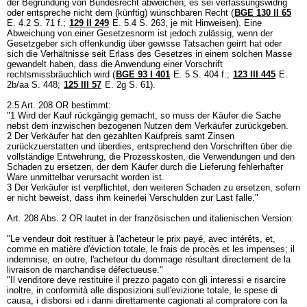
der Begründung von Bundesrecht abweichen, es sei verfassungswidrig
oder entspreche nicht dem (künftig) wünschbaren Recht (
BGE 130 II 65
E. 4.2 S. 71 f.;
129 II 249
E. 5.4 S. 263, je mit Hinweisen). Eine
Abweichung von einer Gesetzesnorm ist jedoch zulässig, wenn der
Gesetzgeber sich offenkundig über gewisse Tatsachen geirrt hat oder
sich die Verhältnisse seit Erlass des Gesetzes in einem solchen Masse
gewandelt haben, dass die Anwendung einer Vorschrift
rechtsmissbräuchlich wird (
BGE 93 I 401
E. 5 S. 404 f.;
123 III 445
E.
2b/aa S. 448;
125 III 57
E. 2g S. 61).
2.5
Art. 208 OR
bestimmt:
"1 Wird der Kauf rückgängig gemacht, so muss der Käufer die Sache
nebst dem inzwischen bezogenen Nutzen dem Verkäufer zurückgeben.
2 Der Verkäufer hat den gezahlten Kaufpreis samt Zinsen
zurückzuerstatten und überdies, entsprechend den Vorschriften über die
vollständige Entwehrung, die Prozesskosten, die Verwendungen und den
Schaden zu ersetzen, der dem Käufer durch die Lieferung fehlerhafter
Ware unmittelbar verursacht worden ist.
3 Der Verkäufer ist verpflichtet, den weiteren Schaden zu ersetzen, sofern
er nicht beweist, dass ihm keinerlei Verschulden zur Last falle."
Art. 208 Abs. 2 OR
lautet in der französischen und italienischen Version:
"Le vendeur doit restituer à l'acheteur le prix payé, avec intérêts, et,
comme en matière d'éviction totale, le frais de procès et les impenses; il
indemnise, en outre, l'acheteur du dommage résultant directement de la
livraison de marchandise défectueuse."
"Il venditore deve restituire il prezzo pagato con gli interessi e risarcire
inoltre, in conformità alle disposizioni sull'evizione totale, le spese di
causa, i disborsi ed i danni direttamente cagionati al compratore con la