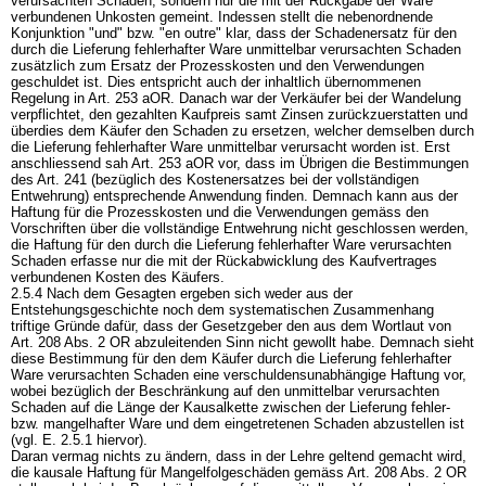
verursachten Schäden, sondern nur die mit der Rückgabe der Ware
verbundenen Unkosten gemeint. Indessen stellt die nebenordnende
Konjunktion "und" bzw. "en outre" klar, dass der Schadenersatz für den
durch die Lieferung fehlerhafter Ware unmittelbar verursachten Schaden
zusätzlich zum Ersatz der Prozesskosten und den Verwendungen
geschuldet ist. Dies entspricht auch der inhaltlich übernommenen
Regelung in Art. 253 aOR. Danach war der Verkäufer bei der Wandelung
verpflichtet, den gezahlten Kaufpreis samt Zinsen zurückzuerstatten und
überdies dem Käufer den Schaden zu ersetzen, welcher demselben durch
die Lieferung fehlerhafter Ware unmittelbar verursacht worden ist. Erst
anschliessend sah Art. 253 aOR vor, dass im Übrigen die Bestimmungen
des Art. 241 (bezüglich des Kostenersatzes bei der vollständigen
Entwehrung) entsprechende Anwendung finden. Demnach kann aus der
Haftung für die Prozesskosten und die Verwendungen gemäss den
Vorschriften über die vollständige Entwehrung nicht geschlossen werden,
die Haftung für den durch die Lieferung fehlerhafter Ware verursachten
Schaden erfasse nur die mit der Rückabwicklung des Kaufvertrages
verbundenen Kosten des Käufers.
2.5.4 Nach dem Gesagten ergeben sich weder aus der
Entstehungsgeschichte noch dem systematischen Zusammenhang
triftige Gründe dafür, dass der Gesetzgeber den aus dem Wortlaut von
Art. 208 Abs. 2 OR
abzuleitenden Sinn nicht gewollt habe. Demnach sieht
diese Bestimmung für den dem Käufer durch die Lieferung fehlerhafter
Ware verursachten Schaden eine verschuldensunabhängige Haftung vor,
wobei bezüglich der Beschränkung auf den unmittelbar verursachten
Schaden auf die Länge der Kausalkette zwischen der Lieferung fehler-
bzw. mangelhafter Ware und dem eingetretenen Schaden abzustellen ist
(vgl. E. 2.5.1 hiervor).
Daran vermag nichts zu ändern, dass in der Lehre geltend gemacht wird,
die kausale Haftung für Mangelfolgeschäden gemäss
Art. 208 Abs. 2 OR