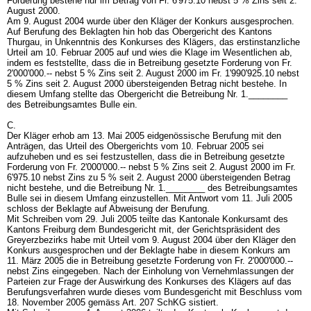
Forderung bestehe nur im Betrag von Fr. 6'975.10 nebst 5 % Zins seit 2.
August 2000.
Am 9. August 2004 wurde über den Kläger der Konkurs ausgesprochen.
Auf Berufung des Beklagten hin hob das Obergericht des Kantons
Thurgau, in Unkenntnis des Konkurses des Klägers, das erstinstanzliche
Urteil am 10. Februar 2005 auf und wies die Klage im Wesentlichen ab,
indem es feststellte, dass die in Betreibung gesetzte Forderung von Fr.
2'000'000.-- nebst 5 % Zins seit 2. August 2000 im Fr. 1'990'925.10 nebst
5 % Zins seit 2. August 2000 übersteigenden Betrag nicht bestehe. In
diesem Umfang stellte das Obergericht die Betreibung Nr. 1.________
des Betreibungsamtes Bulle ein.
C.
Der Kläger erhob am 13. Mai 2005 eidgenössische Berufung mit den
Anträgen, das Urteil des Obergerichts vom 10. Februar 2005 sei
aufzuheben und es sei festzustellen, dass die in Betreibung gesetzte
Forderung von Fr. 2'000'000.-- nebst 5 % Zins seit 2. August 2000 im Fr.
6'975.10 nebst Zins zu 5 % seit 2. August 2000 übersteigenden Betrag
nicht bestehe, und die Betreibung Nr. 1.________ des Betreibungsamtes
Bulle sei in diesem Umfang einzustellen. Mit Antwort vom 11. Juli 2005
schloss der Beklagte auf Abweisung der Berufung.
Mit Schreiben vom 29. Juli 2005 teilte das Kantonale Konkursamt des
Kantons Freiburg dem Bundesgericht mit, der Gerichtspräsident des
Greyerzbezirks habe mit Urteil vom 9. August 2004 über den Kläger den
Konkurs ausgesprochen und der Beklagte habe in diesem Konkurs am
11. März 2005 die in Betreibung gesetzte Forderung von Fr. 2'000'000.--
nebst Zins eingegeben. Nach der Einholung von Vernehmlassungen der
Parteien zur Frage der Auswirkung des Konkurses des Klägers auf das
Berufungsverfahren wurde dieses vom Bundesgericht mit Beschluss vom
18. November 2005 gemäss
Art. 207 SchKG
sistiert.