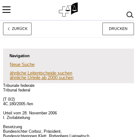
ZURÜCK
DRUCKEN
Français
Italiano
Navigation
Neue Suche
ähnliche Leitentscheide suchen
ähnliche Urteile ab 2000 suchen
Tribunale federale
Tribunal federal
{T 0/2}
4C.180/2005 /len
Urteil vom 28. November 2006
I. Zivilabteilung
Besetzung
Bundesrichter Corboz, Präsident,
Bundesrichterinnen Klett, Rottenberg Liatowitsch,