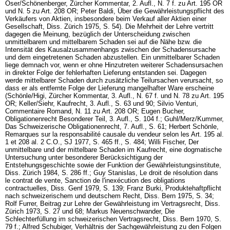
Oser/Schönenberger, Zürcher Kommentar, 2. Aufl., N. 7 f. zu
Art. 195 OR
und N. 5 zu
Art. 208 OR
; Peter Baldi, Über die Gewährleistungspflicht des
Verkäufers von Aktien, insbesondere beim Verkauf aller Aktien einer
Gesellschaft, Diss. Zürich 1975, S. 54). Die Mehrheit der Lehre vertritt
dagegen die Meinung, bezüglich der Unterscheidung zwischen
unmittelbarem und mittelbarem Schaden sei auf die Nähe bzw. die
Intensität des Kausalzusammenhangs zwischen der Schadensursache
und dem eingetretenen Schaden abzustellen. Ein unmittelbarer Schaden
liege demnach vor, wenn er ohne Hinzutreten weiterer Schadensursachen
in direkter Folge der fehlerhaften Lieferung entstanden sei. Dagegen
werde mittelbarer Schaden durch zusätzliche Teilursachen verursacht, so
dass er als entfernte Folge der Lieferung mangelhafter Ware erscheine
(Schönle/Higi, Zürcher Kommentar, 3. Aufl., N. 67 f. und N. 78 zu
Art. 195
OR
; Keller/Siehr, Kaufrecht, 3. Aufl., S. 63 und 90; Silvio Venturi,
Commentaire Romand, N. 11 zu
Art. 208 OR
; Eugen Bucher,
Obligationenrecht Besonderer Teil, 3. Aufl., S. 104 f.; Guhl/Merz/Kummer,
Das Schweizerische Obligationenrecht, 7. Aufl., S. 61; Herbert Schönle,
Remarques sur la responsabilité causale du vendeur selon les Art. 195 al.
1 et 208 al. 2 C.O., SJ 1977, S. 465 ff., S. 484; Willi Fischer, Der
unmittelbare und der mittelbare Schaden im Kaufrecht, eine dogmatische
Untersuchung unter besonderer Berücksichtigung der
Entstehungsgeschichte sowie der Funktion der Gewährleistungsinstitute,
Diss. Zürich 1984, S. 286 ff.; Guy Stanislas, Le droit de résolution dans
le contrat de vente, Sanction de l'inexécution des obligations
contractuelles, Diss. Genf 1979, S. 139; Franz Burki, Produktehaftpflicht
nach schweizerischem und deutschem Recht, Diss. Bern 1975, S. 34;
Rolf Furrer, Beitrag zur Lehre der Gewährleistung im Vertragsrecht, Diss.
Zürich 1973, S. 27 und 68; Markus Neuenschwander, Die
Schlechterfüllung im schweizerischen Vertragsrecht, Diss. Bern 1970, S.
79 f.; Alfred Schubiger, Verhältnis der Sachgewährleistung zu den Folgen