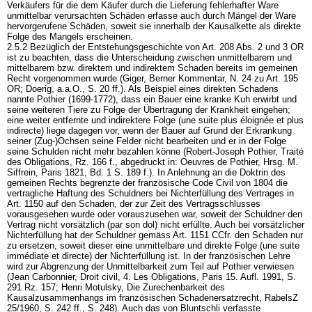
Verkäufers für die dem Käufer durch die Lieferung fehlerhafter Ware
unmittelbar verursachten Schäden erfasse auch durch Mängel der Ware
hervorgerufene Schäden, soweit sie innerhalb der Kausalkette als direkte
Folge des Mangels erscheinen.
2.5.2 Bezüglich der Entstehungsgeschichte von
Art. 208 Abs. 2 und 3 OR
ist zu beachten, dass die Unterscheidung zwischen unmittelbarem und
mittelbarem bzw. direktem und indirektem Schaden bereits im gemeinen
Recht vorgenommen wurde (Giger, Berner Kommentar, N. 24 zu
Art. 195
OR
; Doerig, a.a.O., S. 20 ff.). Als Beispiel eines direkten Schadens
nannte Pothier (1699-1772), dass ein Bauer eine kranke Kuh erwirbt und
seine weiteren Tiere zu Folge der Übertragung der Krankheit eingehen;
eine weiter entfernte und indirektere Folge (une suite plus éloignée et plus
indirecte) liege dagegen vor, wenn der Bauer auf Grund der Erkrankung
seiner (Zug-)Ochsen seine Felder nicht bearbeiten und er in der Folge
seine Schulden nicht mehr bezahlen könne (Robert-Joseph Pothier, Traité
des Obligations, Rz. 166 f., abgedruckt in: Oeuvres de Pothier, Hrsg. M.
Siffrein, Paris 1821, Bd. 1 S. 189 f.). In Anlehnung an die Doktrin des
gemeinen Rechts begrenzte der französische Code Civil von 1804 die
vertragliche Haftung des Schuldners bei Nichterfüllung des Vertrages in
Art. 1150 auf den Schaden, der zur Zeit des Vertragsschlusses
vorausgesehen wurde oder vorauszusehen war, soweit der Schuldner den
Vertrag nicht vorsätzlich (par son dol) nicht erfüllte. Auch bei vorsätzlicher
Nichterfüllung hat der Schuldner gemäss Art. 1151 CCfr. den Schaden nur
zu ersetzen, soweit dieser eine unmittelbare und direkte Folge (une suite
immédiate et directe) der Nichterfüllung ist. In der französischen Lehre
wird zur Abgrenzung der Unmittelbarkeit zum Teil auf Pothier verwiesen
(Jean Carbonnier, Droit civil, 4. Les Obligations, Paris 15. Aufl. 1991, S.
291 Rz. 157; Henri Motulsky, Die Zurechenbarkeit des
Kausalzusammenhangs im französischen Schadenersatzrecht, RabelsZ
25/1960, S. 242 ff., S. 248). Auch das von Bluntschli verfasste