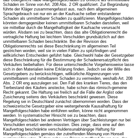
Schäden im Sinne von
Art. 208 Abs. 2 OR
qualifiziert. Zur Begründung
führte der Kläger zusammengefasst aus, nach dem allgemeinen
Sprachgebrauch sei nur ein an der Kaufsache selber entstandener
Schaden als unmittelbarer Schaden zu qualifizieren. Mangelfolgeschäden
könnten demgegenüber keinen ummittelbaren Schaden darstellen, weil
sie mittelbar durch die Mangelhaftigkeit der Kaufsache verursacht
würden. Alsdann sei zu beachten, dass das alte Obligationenrecht die
vertragliche Haftung bei leichtem Verschulden grundsätzlich auf den
unmittelbaren Schaden beschränkte. Bei der Revision des
Obligationenrechts sei diese Beschränkung im allgemeinen Teil
gestrichen worden, weil sie in vielen Fällen zu spitzfindigen und
willkürlichen Entscheiden geführt habe. Gleichwohl habe der Gesetzgeber
diese Beschränkung für die Bestimmung der Schadenersatzpflicht des
Verkäufers beibehalten. Für diese unterschiedliche Vorgehensweise lasse
sich in den Materialien keine Erklärung finden. Jedoch sei der Wille des
Gesetzgebers zu berücksichtigen, willkürliche Abgrenzungen von
unmittelbarem und mittelbarem Schaden zu vermeiden, weshalb
Art. 208
Abs. 2 OR
eng auszulegen sei. Den Fall des kranken Tieres, das den
Tierbestand des Käufers anstecke, habe schon das römisch-gemeine
Recht gekannt. Die Haftung sei freilich auf die Fälle der Arglist oder
Zusicherung seitens des Verkäufers beschränkt gewesen. Diese
Regelung sei in Deutschland zunächst übernommen worden. Dass der
schweizerische Gesetzgeber eine weitergehende Kausalhaftung für
Mangelfolgeschäden habe einführen wollen, könne nicht angenommen
werden. In systematischer Hinsicht sei zu beachten, dass
Mangelfolgeschäden bei anderen Verträgen über Sachleistungen nur bei
Verschulden ersetzt werden müssten. Dies zeige, dass eine auf den
Kaufvertrag beschränkte verschuldensunabhängige Haftung für
Mangelfolgeschäden gemäss der zutreffenden Meinung von Honsell