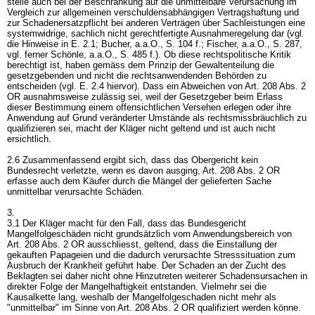
stelle auch bei der Beschränkung auf die unmittelbare Verursachung im
Vergleich zur allgemeinen verschuldensabhängigen Vertragshaftung und
zur Schadenersatzpflicht bei anderen Verträgen über Sachleistungen eine
systemwidrige, sachlich nicht gerechtfertigte Ausnahmeregelung dar (vgl.
die Hinweise in E. 2.1; Bucher, a.a.O., S. 104 f.; Fischer, a.a.O., S. 287,
vgl. ferner Schönle, a.a.O., S. 485 f.). Ob diese rechtspolitische Kritik
berechtigt ist, haben gemäss dem Prinzip der Gewaltenteilung die
gesetzgebenden und nicht die rechtsanwendenden Behörden zu
entscheiden (vgl. E. 2.4 hiervor). Dass ein Abweichen von
Art. 208 Abs. 2
OR
ausnahmsweise zulässig sei, weil der Gesetzgeber beim Erlass
dieser Bestimmung einem offensichtlichen Versehen erlegen oder ihre
Anwendung auf Grund veränderter Umstände als rechtsmissbräuchlich zu
qualifizieren sei, macht der Kläger nicht geltend und ist auch nicht
ersichtlich.
2.6 Zusammenfassend ergibt sich, dass das Obergericht kein
Bundesrecht verletzte, wenn es davon ausging,
Art. 208 Abs. 2 OR
erfasse auch dem Käufer durch die Mängel der gelieferten Sache
unmittelbar verursachte Schäden.
3.
3.1 Der Kläger macht für den Fall, dass das Bundesgericht
Mangelfolgeschäden nicht grundsätzlich vom Anwendungsbereich von
Art. 208 Abs. 2 OR
ausschliesst, geltend, dass die Einstallung der
gekauften Papageien und die dadurch verursachte Stresssituation zum
Ausbruch der Krankheit geführt habe. Der Schaden an der Zucht des
Beklagten sei daher nicht ohne Hinzutreten weiterer Schadensursachen in
direkter Folge der Mangelhaftigkeit entstanden. Vielmehr sei die
Kausalkette lang, weshalb der Mangelfolgeschaden nicht mehr als
"unmittelbar" im Sinne von
Art. 208 Abs. 2 OR
qualifiziert werden könne.