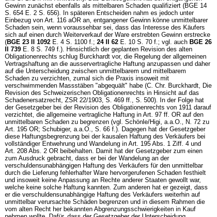
Gewinn zunächst ebenfalls als mittelbaren Schaden qualifiziert (BGE 14
S. 654 E. 2 S. 656). In späteren Entscheiden nahm es jedoch unter
Einbezug von Art. 116 aOR an, entgangener Gewinn könne unmittelbarer
Schaden sein, wenn voraussehbar sei, dass das Interesse des Käufers
sich auf einen durch Weiterverkauf der Ware erstrebten Gewinn erstrecke
(
BGE 23 II 1092
E. 4 S. 1100 f.;
24 II 62
E. 10 S. 70 f.; vgl. auch
BGE 26
II 739
E. 8 S. 749 f.). Hinsichtlich der geplanten Revision des alten
Obligationenrechts schlug Burckhardt vor, die Regelung der allgemeinen
Vertragshaftung an die ausservertragliche Haftung anzupassen und daher
auf die Unterscheidung zwischen unmittelbarem und mittelbarem
Schaden zu verzichten, zumal sich die Praxis insoweit mit
verschwimmenden Massstäben "abgequält" habe (C. Chr. Burckhardt, Die
Revision des Schweizerischen Obligationenrechts in Hinsicht auf das
Schadenersatzrecht, ZSR 22/1903, S. 469 ff., S. 500). In der Folge hat
der Gesetzgeber bei der Revision des Obligationenrechts von 1911 darauf
verzichtet, die allgemeine vertragliche Haftung in
Art. 97 ff. OR
auf den
unmittelbaren Schaden zu begrenzen (vgl. Schönle/Higi, a.a.O., N. 72 zu
Art. 195 OR
; Schubiger, a.a.O., S. 66 f.). Dagegen hat der Gesetzgeber
diese Haftungsbegrenzung bei der kausalen Haftung des Verkäufers bei
vollständiger Entwehrung und Wandelung in
Art. 195 Abs. 1 Ziff. 4 und
Art. 208 Abs. 2 OR
beibehalten. Damit hat der Gesetzgeber zum einen
zum Ausdruck gebracht, dass er bei der Wandelung an der
verschuldensunabhängigen Haftung des Verkäufers für den unmittelbar
durch die Lieferung fehlerhafter Ware hervorgerufenen Schaden festhielt
und insoweit keine Anpassung an Rechte anderer Staaten gewollt war,
welche keine solche Haftung kannten. Zum anderen hat er gezeigt, dass
er die verschuldensunabhängige Haftung des Verkäufers weiterhin auf
unmittelbar verursachte Schäden begrenzen und in diesem Rahmen die
vom alten Recht her bekannten Abgrenzungsschwierigkeiten in Kauf
nehmen wollte. Dafür, dass der Gesetzgeber der Unterscheidung