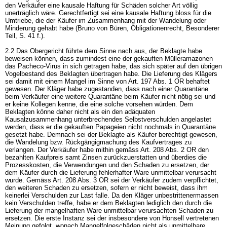
den Verkäufer eine kausale Haftung für Schäden solcher Art völlig
unerträglich wäre. Gerechtfertigt sei eine kausale Haftung bloss für die
Umtriebe, die der Käufer im Zusammenhang mit der Wandelung oder
Minderung gehabt habe (Bruno von Büren, Obligationenrecht, Besonderer
Teil, S. 41 f.).
2.2 Das Obergericht führte dem Sinne nach aus, der Beklagte habe
beweisen können, dass zumindest eine der gekauften Mülleramazonen
das Pacheco-Virus in sich getragen habe, das sich später auf den übrigen
Vogelbestand des Beklagten übertragen habe. Die Lieferung des Klägers
sei damit mit einem Mangel im Sinne von
Art. 197 Abs. 1 OR
behaftet
gewesen. Der Kläger habe zugestanden, dass nach einer Quarantäne
beim Verkäufer eine weitere Quarantäne beim Käufer nicht nötig sei und
er keine Kollegen kenne, die eine solche vorsehen würden. Dem
Beklagten könne daher nicht als ein den adäquaten
Kausalzusammenhang unterbrechendes Selbstverschulden angelastet
werden, dass er die gekauften Papageien nicht nochmals in Quarantäne
gesetzt habe. Demnach sei der Beklagte als Käufer berechtigt gewesen,
die Wandelung bzw. Rückgängigmachung des Kaufvertrages zu
verlangen. Der Verkäufer habe mithin gemäss
Art. 208 Abs. 2 OR
den
bezahlten Kaufpreis samt Zinsen zurückzuerstatten und überdies die
Prozesskosten, die Verwendungen und den Schaden zu ersetzen, der
dem Käufer durch die Lieferung fehlerhafter Ware unmittelbar verursacht
wurde. Gemäss
Art. 208 Abs. 3 OR
sei der Verkäufer zudem verpflichtet,
den weiteren Schaden zu ersetzen, sofern er nicht beweist, dass ihm
keinerlei Verschulden zur Last falle. Da den Kläger unbestrittenermassen
kein Verschulden treffe, habe er dem Beklagten lediglich den durch die
Lieferung der mangelhaften Ware unmittelbar verursachten Schaden zu
ersetzen. Die erste Instanz sei der insbesondere von Honsell vertretenen
Meinung gefolgt, wonach Mangelfolgeschäden nicht als unmittelbare