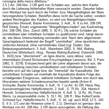
consegna della merce difettosa."
2.5.1
Art. 208 Abs. 2 OR
geht von Schäden aus, welche dem Käufer
durch die Lieferung fehlerhafter Ware verursacht wurden. Darunter fallen
vom Wortlaut her auch durch die Fehler- bzw. Mangelhaftigkeit der Ware
hervorgerufene Schäden. Betreffen diese nicht die Sache selbst, sondern
andere Rechtsgüter des Käufers, so wird von Mangelfolgeschäden
gesprochen (Honsell, Basler Kommentar, 3. Aufl., N. 9 zu
Art. 208 OR
;
Rolf Doerig, Ersatz sogenannter "Mangelfolgeschäden" aus Kaufvertrag
[
Art. 208 OR
], Diss. Zürich 1985, S. 92 ff.). Ob solche Schäden als
unmittelbare oder mittelbare Schäden zu qualifizieren sind, hängt davon
ab, wie diese Unterscheidung verstanden wird. Nach dem allgemeinen
Sprachgebrauch bedeutet der Begriff "unmittelbar", ohne räumlichen oder
zeitlichen Abstand, ohne vermittelndes Glied (vgl. Duden, Das
Bedeutungswörterbuch, 3. Aufl.; Mannheim 2002, S. 944, Wahrig,
Deutsches Wörterbuch, Hrsg.: Renate Wahrig-Burfeind, Gütersloh 1996,
S. 1631) bzw. "directement", en ligne directe, sans détour, sans
intermédiaire (Grand Dictionnaire Encyclopédique Larousse, Bd. 3, Paris
1982, S. 3278). Entsprechend geht die Lehre allgemein davon aus, die
Unterscheidung zwischen unmittelbarem und mittelbarem Schaden
beziehe sich auf die Länge bzw. die "Intensität" der Kausalkette. Der
unmittelbare Schaden sei innerhalb der Kausalkette direkte Folge des
schädigenden Ereignisses, während mittelbarer Schaden erst durch das
Hinzutreten weiterer Schadensursachen bewirkt werde (Anton K.
Schnyder, Basler Kommentar, 3. Aufl., N. 7 zu
Art. 41 OR
; Heinz Rey,
Ausservertragliches Haftpflichtrecht, 2. Aufl., S. 75 Rz. 334; Heinrich
Honsell, Schweizerisches Haftpflichtrecht, 4. Aufl. S. 11 Rz. 44; Franz
Werro, La responsabilité civile, S. 31 f. Rz. 106 ff.; Max Keller/Carole
Schmied-Syz, Haftpflichtrecht, 5. Aufl., S. 16; vgl. auch BGE 12 S. 165
E. 6 S. 171 und die Hinweise unter E. 2.1). Demnach ist gemäss dem
Wortlaut von
Art. 208 Abs. 2 OR
davon auszugehen, die Haftung des