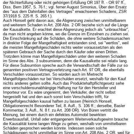
der Nichterfüllung oder nicht gehörigen Erfüllung OR 197 ff. - OR 97 ff.,
Diss. Bern 1957, S. 76 f.; vgl. ferner August Simonius, Über den Ersatz
des "aus dem Dahinfallen des Vertrages" erwachsenen Schadens, ZSR
37/1918 S. 225 ff. S. 265 f.).
Auch Honsell geht davon aus, die Abgrenzung zwischen unmittelbarem
und weiterem Schaden in
Art. 208 Abs. 2 OR
beziehe sich auf die Länge
der Kausalkette. Er erachtet diese Abgrenzung jedoch als "unbrauchbar",
da man nicht angeben könne, wo die Grenze im Einzelnen zu ziehen sei.
Die Einschränkung auf die Schäden, die ohne weitere Schadensursachen
in direkter Folge der Mangelhaftigkeit entstanden sind, sei "wertlos", weil
die meisten Mangelfolgeschäden nichts weiter voraussetzten als den
späteren Gebrauch der Sache durch den Käufer oder einen Dritten.
Trotzdem könne man Mangelfolgeschäden unter den weiteren Schaden
im Sinne des Abs. 3 subsumieren, denn die Kausalkette sei relativ lang.
Für diese Subsumtion spreche auch die Verwandtschaft der Fälle zur so
genannten positiven Vertragsverletzung nach
Art. 97 OR
, die ebenfalls
Verschulden voraussetzten. So würden auch im Mietrecht
Mangelfolgeschäden nur bei Verschulden ersetzt, weshalb für den Kauf
nichts anderes gelten sollte. Auch das Produktehaftpflichtgesetz sehe
eine verschuldensunabhängige Haftung nur für den Hersteller und
Importeur vor. Es wäre ungereimt, den Verkäufer, der nicht selbst
hergestellt hat und den auch sonst kein Verschulden trifft, für
Mangelfolgeschäden kausal haften zu lassen (Heinrich Honsell,
Obligationenrecht Besonderer Teil, 8. Aufl., S. 106 ff.; derselbe, Basler
Kommentar, 3. Aufl., N. 8 f. zu
Art. 208 OR
). Von Büren vertritt die
Meinung, bei einem durch ein defektes Automobil bewirkten
Erwerbsausfall, Unfall oder entgangenem Weiterverkaufsgewinn brauche
die Kausalität keine langen Wege zu gehen, weshalb von unmittelbaren
Schäden gesprochen werden könnte. Indessen seien solche
Schädigungen nicht unmittelbar im Sinne von
Art. 208 Abs. 2 OR
, weil für