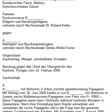
Bundesrichter Favre, Mathys,
Gerichtsschreiber Gelzer.
Parteien
Konkursmasse B.________,
Klägerin und Berufungsklägerin,
vertreten durch Rechtsanwalt Dr. Roland Keller,
gegen
A.________,
Beklagten und Berufungsbeklagten,
vertreten durch Rechtsanwalt Stefan Müller-Furrer.
Gegenstand
Kaufvertrag; Mängel; unmittelbarer Schaden,
Berufung gegen das Urteil des Obergerichts des
Kantons Thurgau vom 10. Februar 2005.
Sachverhalt:
A.
A.________ mit Wohnsitz in Arbon züchtet gewerbsmässig Papageien.
Mit Vertrag vom 30. Juni 2000 kaufte er von B.________ mit Wohnsitz in
Sorens sechs Mülleramazonen-Papageien zum Preis von Fr. 4'800.--.
Diese Papageien waren beim Verkäufer während mehreren Monaten in
Quarantäne. Nach ihrer Einstallung beim Käufer erkrankten und
verstarben die sechs Papageien und in der Folge fast der gesamte
weitere Zuchtbestand des Käufers. Mit Schreiben vom 2. August 2000