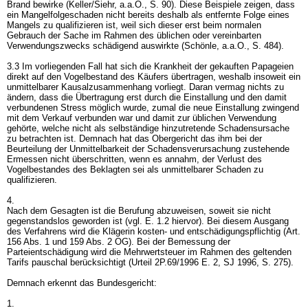
Brand bewirke (Keller/Siehr, a.a.O., S. 90). Diese Beispiele zeigen, dass
ein Mangelfolgeschaden nicht bereits deshalb als entfernte Folge eines
Mangels zu qualifizieren ist, weil sich dieser erst beim normalen
Gebrauch der Sache im Rahmen des üblichen oder vereinbarten
Verwendungszwecks schädigend auswirkte (Schönle, a.a.O., S. 484).
3.3 Im vorliegenden Fall hat sich die Krankheit der gekauften Papageien
direkt auf den Vogelbestand des Käufers übertragen, weshalb insoweit ein
unmittelbarer Kausalzusammenhang vorliegt. Daran vermag nichts zu
ändern, dass die Übertragung erst durch die Einstallung und den damit
verbundenen Stress möglich wurde, zumal die neue Einstallung zwingend
mit dem Verkauf verbunden war und damit zur üblichen Verwendung
gehörte, welche nicht als selbständige hinzutretende Schadensursache
zu betrachten ist. Demnach hat das Obergericht das ihm bei der
Beurteilung der Unmittelbarkeit der Schadensverursachung zustehende
Ermessen nicht überschritten, wenn es annahm, der Verlust des
Vogelbestandes des Beklagten sei als unmittelbarer Schaden zu
qualifizieren.
4.
Nach dem Gesagten ist die Berufung abzuweisen, soweit sie nicht
gegenstandslos geworden ist (vgl. E. 1.2 hiervor). Bei diesem Ausgang
des Verfahrens wird die Klägerin kosten- und entschädigungspflichtig (Art.
156 Abs. 1 und 159 Abs. 2 OG). Bei der Bemessung der
Parteientschädigung wird die Mehrwertsteuer im Rahmen des geltenden
Tarifs pauschal berücksichtigt (Urteil 2P.69/1996 E. 2, SJ 1996, S. 275).
Demnach erkennt das Bundesgericht:
1.