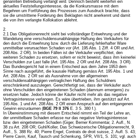
genannten Betreibung verlangt wird. Dennoch besteht weiterhin ein
aktuelles Feststellungsinteresse, da die Konkursmasse mit dem
Begehren um Fortführung des Prozesses zum Ausdruck brachte, dass
sie die umstrittene Forderung des Beklagten nicht anerkennt und damit
die von ihm verlangte Kollokation ablehnt.
2.
2.1 Das Obligationenrecht sieht bei vollständiger Entwehrung und der
Wandelung eine verschuldensunabhängige Haftung des Verkäufers für
den durch die Entwehrung bzw. durch die Lieferung fehlerhafter Ware
unmittelbar verursachten Schaden vor (
Art. 195 Abs. 1 Ziff. 4 OR
und
Art.
208 Abs. 2 OR
). In beiden Fällen ist der Verkäufer verpflichtet, den
weiteren Schaden zu ersetzen, sofern er nicht beweist, dass ihm keinerlei
Verschulden zur Last falle (
Art. 195 Abs. 2 OR
und
Art. 208 Abs. 3 OR
).
Das Bundesgericht hat in einem Entscheid aus dem Jahre 1953 dem
Sinne nach ausgeführt, die kausale Haftung gemäss
Art. 195 Abs. 1 und
Art. 208 Abs. 2 OR
sei als Ausnahme von der allgemeinen
verschuldensabhängigen vertraglichen Haftung des Schuldners
einschränkend auszulegen. Gerechtfertigt sei, dass der Verkäufer auch
ohne Verschulden den eingetretenen Schaden (damnum emergens) zu
ersetzen habe. Jedoch könne der Käufer nicht mehr als das negative
Vertragsinteresse verlangen. Es wäre übertrieben, ihm gestützt auf
Art.
195 Abs. 1 und
Art. 208 Abs. 2 OR
einen Anspruch auf den entgangenen
Gewinn einzuräumen (
BGE 79 II 376
E. 3 S. 380 f.).
In Übereinstimmung mit diesem Entscheid nimmt ein Teil der Lehre an,
der unmittelbare Schaden erfasse nur das negative Vertragsinteresse
bzw. den eingetretenen Schaden (Giger, Berner Kommentar, 2. Aufl., N.
38 zu
Art. 208 OR
; Guhl/Koller, Das Schweizerische Obligationenrecht, 9.
Aufl., S. 388 Rz. 40; Pierre Engel, Contrats de droit suisse, 2. Aufl. S. 43;
Pierre Cavin, Kauf, Tausch und Schenkung, SPR, VII/1, S. 101; vgl. auch