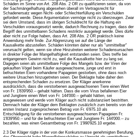
Schäden im Sinne von
Art. 208 Abs. 2 OR
zu qualifizieren seien, da von
der Sachmängelhaftung abgesehen überall im Vertragsrecht für
Schadenersatz wegen Nicht- oder Schlechterfüllung ein Verschulden
gefordert werde. Diese Argumentation vermöge nicht zu überzeugen. Zwar
sei dem Umstand, dass im übrigen Schuldrecht für die Haftung ein
Verschulden vorausgesetzt werde, dadurch Rechnung zu tragen, dass der
Begriff des unmittelbaren Schadens restriktiv ausgelegt werde. Dies dürfe
aber nicht zur Folge haben, dass
Art. 208 Abs. 2 OR
praktisch keine
Anwendung mehr finde. Zur Abgrenzung sei auf die Länge der
Kausalkette abzustellen. Schäden könnten daher nur als "unmittelbar"
verursacht gelten, wenn sie ohne Hinzutreten weiterer Schadensursachen
in direkter Folge der Mangelhaftigkeit entstanden seien. Dies treffe bei
entgangenem Gewinn nicht zu, weil die Kausalkette hier zu lang sei.
Dagegen seien als unmittelbare Folge des Mangels bzw. der Viren der
gekauften Vögel beim Käufer ausgewachsene, junge und erst in
befruchteten Eiern vorhandene Papageien gestorben, ohne dass noch
weitere Ursachen hinzugetreten seien. Der Beklagte habe daher den
entsprechenden Schaden zu ersetzen. Der Kläger anerkenne
ausdrücklich, dass die verstorbenen ausgewachsenen Tiere einen Wert
von Fr. 1'839'950.-- gehabt hätten. Dass die vom Virus befallenen Eier
und Jungtiere einen Wert von Fr. 144'000.-- gehabt hätten, sei
ausgewiesen und werde vom Kläger auch nicht substanziiert bestritten.
Demnach habe der Kläger dem Beklagten zusätzlich zum bereits von der
ersten Instanz zugesprochenen Betrag von Fr. 6'975.10 als
Entschädigung für die verstorbenen ausgewachsenen Papageien Fr.
1'839'950.-- und für die befruchteten Eier und Jungtiere Fr. 144'000.-- zu
bezahlen, was einen Gesamtbetrag von Fr. 1'990'925.10 ergebe.
2.3 Der Kläger rügte in der von der Konkursmasse genehmigten Berufung,
das Obergericht habe Mangelfolgeschäden zu Unrecht als unmittelbare