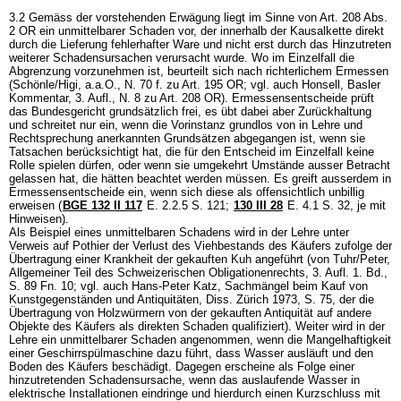
3.2 Gemäss der vorstehenden Erwägung liegt im Sinne von
Art. 208 Abs.
2 OR
ein unmittelbarer Schaden vor, der innerhalb der Kausalkette direkt
durch die Lieferung fehlerhafter Ware und nicht erst durch das Hinzutreten
weiterer Schadensursachen verursacht wurde. Wo im Einzelfall die
Abgrenzung vorzunehmen ist, beurteilt sich nach richterlichem Ermessen
(Schönle/Higi, a.a.O., N. 70 f. zu
Art. 195 OR
; vgl. auch Honsell, Basler
Kommentar, 3. Aufl., N. 8 zu
Art. 208 OR
). Ermessensentscheide prüft
das Bundesgericht grundsätzlich frei, es übt dabei aber Zurückhaltung
und schreitet nur ein, wenn die Vorinstanz grundlos von in Lehre und
Rechtsprechung anerkannten Grundsätzen abgegangen ist, wenn sie
Tatsachen berücksichtigt hat, die für den Entscheid im Einzelfall keine
Rolle spielen dürfen, oder wenn sie umgekehrt Umstände ausser Betracht
gelassen hat, die hätten beachtet werden müssen. Es greift ausserdem in
Ermessensentscheide ein, wenn sich diese als offensichtlich unbillig
erweisen (
BGE 132 II 117
E. 2.2.5 S. 121;
130 III 28
E. 4.1 S. 32, je mit
Hinweisen).
Als Beispiel eines unmittelbaren Schadens wird in der Lehre unter
Verweis auf Pothier der Verlust des Viehbestands des Käufers zufolge der
Übertragung einer Krankheit der gekauften Kuh angeführt (von Tuhr/Peter,
Allgemeiner Teil des Schweizerischen Obligationenrechts, 3. Aufl. 1. Bd.,
S. 89 Fn. 10; vgl. auch Hans-Peter Katz, Sachmängel beim Kauf von
Kunstgegenständen und Antiquitäten, Diss. Zürich 1973, S. 75, der die
Übertragung von Holzwürmern von der gekauften Antiquität auf andere
Objekte des Käufers als direkten Schaden qualifiziert). Weiter wird in der
Lehre ein unmittelbarer Schaden angenommen, wenn die Mangelhaftigkeit
einer Geschirrspülmaschine dazu führt, dass Wasser ausläuft und den
Boden des Käufers beschädigt. Dagegen erscheine als Folge einer
hinzutretenden Schadensursache, wenn das auslaufende Wasser in
elektrische Installationen eindringe und hierdurch einen Kurzschluss mit