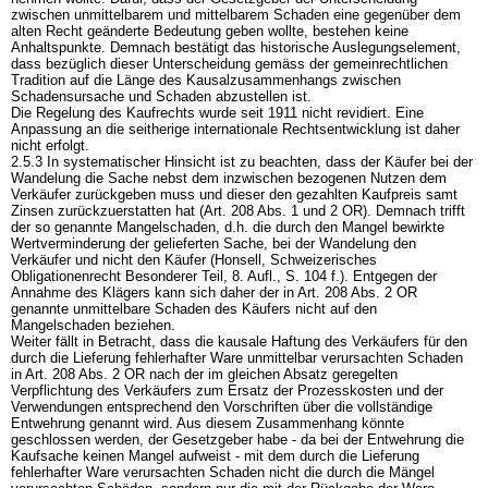
zwischen unmittelbarem und mittelbarem Schaden eine gegenüber dem
alten Recht geänderte Bedeutung geben wollte, bestehen keine
Anhaltspunkte. Demnach bestätigt das historische Auslegungselement,
dass bezüglich dieser Unterscheidung gemäss der gemeinrechtlichen
Tradition auf die Länge des Kausalzusammenhangs zwischen
Schadensursache und Schaden abzustellen ist.
Die Regelung des Kaufrechts wurde seit 1911 nicht revidiert. Eine
Anpassung an die seitherige internationale Rechtsentwicklung ist daher
nicht erfolgt.
2.5.3 In systematischer Hinsicht ist zu beachten, dass der Käufer bei der
Wandelung die Sache nebst dem inzwischen bezogenen Nutzen dem
Verkäufer zurückgeben muss und dieser den gezahlten Kaufpreis samt
Zinsen zurückzuerstatten hat (
Art. 208 Abs. 1 und 2 OR
). Demnach trifft
der so genannte Mangelschaden, d.h. die durch den Mangel bewirkte
Wertverminderung der gelieferten Sache, bei der Wandelung den
Verkäufer und nicht den Käufer (Honsell, Schweizerisches
Obligationenrecht Besonderer Teil, 8. Aufl., S. 104 f.). Entgegen der
Annahme des Klägers kann sich daher der in
Art. 208 Abs. 2 OR
genannte unmittelbare Schaden des Käufers nicht auf den
Mangelschaden beziehen.
Weiter fällt in Betracht, dass die kausale Haftung des Verkäufers für den
durch die Lieferung fehlerhafter Ware unmittelbar verursachten Schaden
in
Art. 208 Abs. 2 OR
nach der im gleichen Absatz geregelten
Verpflichtung des Verkäufers zum Ersatz der Prozesskosten und der
Verwendungen entsprechend den Vorschriften über die vollständige
Entwehrung genannt wird. Aus diesem Zusammenhang könnte
geschlossen werden, der Gesetzgeber habe - da bei der Entwehrung die
Kaufsache keinen Mangel aufweist - mit dem durch die Lieferung
fehlerhafter Ware verursachten Schaden nicht die durch die Mängel