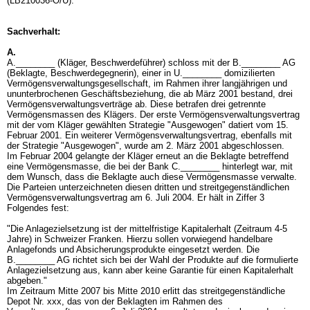
(LB210036-O/U).
Sachverhalt:
A.
A.________ (Kläger, Beschwerdeführer) schloss mit der B.________ AG
(Beklagte, Beschwerdegegnerin), einer in U.________ domizilierten
Vermögensverwaltungsgesellschaft, im Rahmen ihrer langjährigen und
ununterbrochenen Geschäftsbeziehung, die ab März 2001 bestand, drei
Vermögensverwaltungsverträge ab. Diese betrafen drei getrennte
Vermögensmassen des Klägers. Der erste Vermögensverwaltungsvertrag
mit der vom Kläger gewählten Strategie "Ausgewogen" datiert vom 15.
Februar 2001. Ein weiterer Vermögensverwaltungsvertrag, ebenfalls mit
der Strategie "Ausgewogen", wurde am 2. März 2001 abgeschlossen.
Im Februar 2004 gelangte der Kläger erneut an die Beklagte betreffend
eine Vermögensmasse, die bei der Bank C.________ hinterlegt war, mit
dem Wunsch, dass die Beklagte auch diese Vermögensmasse verwalte.
Die Parteien unterzeichneten diesen dritten und streitgegenständlichen
Vermögensverwaltungsvertrag am 6. Juli 2004. Er hält in Ziffer 3
Folgendes fest:
"Die Anlagezielsetzung ist der mittelfristige Kapitalerhalt (Zeitraum 4-5
Jahre) in Schweizer Franken. Hierzu sollen vorwiegend handelbare
Anlagefonds und Absicherungsprodukte eingesetzt werden. Die
B.________ AG richtet sich bei der Wahl der Produkte auf die formulierte
Anlagezielsetzung aus, kann aber keine Garantie für einen Kapitalerhalt
abgeben."
Im Zeitraum Mitte 2007 bis Mitte 2010 erlitt das streitgegenständliche
Depot Nr. xxx, das von der Beklagten im Rahmen des