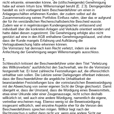
nicht erkannte, einwenden könne, die (stillschweigende) Genehmigung
habe auf einem Irrtum bzw. Willensmangel beruht (E. 2.3). Demgegenüber
handelt es sich vorliegend beim Beschwerdeführer um einen in
Anlagegeschäften erfahrenen Kunden, der zudem selbst auf die
Zusammensetzung seines Portfolios Einfluss nahm, über das er aufgrund
der für ihn verständlichen Rechenschaftsberichte Bescheid wusste.
Zudem war er in regelmässigen Kundengesprächen umfassend und
individuell über die konkreten Anlagen und Verkäufe orientiert worden und
hatte dabei diesen zugestimmt. Die Genehmigung erfolgte also nicht
gestützt auf eine in den AGB enthaltene Genehmigungsklausel, und ohne
dass der Kunde mangels Erfahrung und Aufklärung die
Vertragsabweichung hätte erkennen können.
Die Vorinstanz hat demnach kein Recht verletzt, indem sie eine
Anfechtung der Genehmigung wegen Willensmangels ausschloss.
7.
Schliesslich kritisiert der Beschwerdeführer unter dem Titel "Verletzung
des Willkürverbots" ausführlichst den Sachverhalt, wie ihn die Vorinstanz
festgestellt hat. Er listet zahlreiche Feststellungen auf, die offensichtlich
unhaltbar sein sollen. Die Lektüre seiner Darlegungen offenbart indessen,
dass der Beschwerdeführer die angebliche Unhaltbarkeit der
beanstandeten Feststellungen bzw. der vorinstanzlichen Beweiswürdigung
mit der Abweichung von seiner eigenen Sicht der Dinge gleichsetzt. Damit
übergeht er, dass der Umstand, dass die Würdigung eines Beweismittels,
etwa einer Urkunde oder einer Zeugenaussage, nicht schon deshalb
willkürlich ist, weil auch eine andere Würdigung, namentlich die eigene,
vertretbar erscheinen mag. Ebenso wenig ist die Beweiswürdigung
insgesamt willkürlich, weil einzelne Aspekte eher für die Version des
Beschwerdeführers sprechen mögen. Willkür liegt nach der
Rechtsprechun g selbst dann nicht vor, wenn eine andere Sicht gar