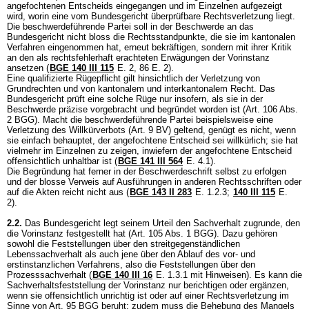
angefochtenen Entscheids eingegangen und im Einzelnen aufgezeigt
wird, worin eine vom Bundesgericht überprüfbare Rechtsverletzung liegt.
Die beschwerdeführende Partei soll in der Beschwerde an das
Bundesgericht nicht bloss die Rechtsstandpunkte, die sie im kantonalen
Verfahren eingenommen hat, erneut bekräftigen, sondern mit ihrer Kritik
an den als rechtsfehlerhaft erachteten Erwägungen der Vorinstanz
ansetzen (
BGE 140 III 115
E. 2, 86 E. 2).
Eine qualifizierte Rügepflicht gilt hinsichtlich der Verletzung von
Grundrechten und von kantonalem und interkantonalem Recht. Das
Bundesgericht prüft eine solche Rüge nur insofern, als sie in der
Beschwerde präzise vorgebracht und begründet worden ist (
Art. 106 Abs.
2 BGG
). Macht die beschwerdeführende Partei beispielsweise eine
Verletzung des Willkürverbots (
Art. 9 BV
) geltend, genügt es nicht, wenn
sie einfach behauptet, der angefochtene Entscheid sei willkürlich; sie hat
vielmehr im Einzelnen zu zeigen, inwiefern der angefochtene Entscheid
offensichtlich unhaltbar ist (
BGE 141 III 564
E. 4.1).
Die Begründung hat ferner in der Beschwerdeschrift selbst zu erfolgen
und der blosse Verweis auf Ausführungen in anderen Rechtsschriften oder
auf die Akten reicht nicht aus (
BGE 143 II 283
E. 1.2.3;
140 III 115
E.
2).
2.2.
Das Bundesgericht legt seinem Urteil den Sachverhalt zugrunde, den
die Vorinstanz festgestellt hat (
Art. 105 Abs. 1 BGG
). Dazu gehören
sowohl die Feststellungen über den streitgegenständlichen
Lebenssachverhalt als auch jene über den Ablauf des vor- und
erstinstanzlichen Verfahrens, also die Feststellungen über den
Prozesssachverhalt (
BGE 140 III 16
E. 1.3.1 mit Hinweisen). Es kann die
Sachverhaltsfeststellung der Vorinstanz nur berichtigen oder ergänzen,
wenn sie offensichtlich unrichtig ist oder auf einer Rechtsverletzung im
Sinne von
Art. 95 BGG
beruht; zudem muss die Behebung des Mangels