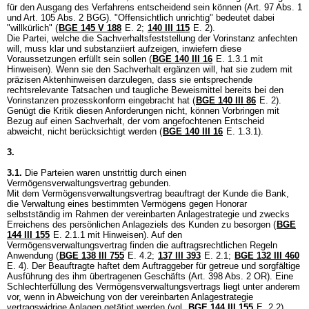
für den Ausgang des Verfahrens entscheidend sein können (
Art. 97 Abs. 1
und
Art. 105 Abs. 2 BGG
). "Offensichtlich unrichtig" bedeutet dabei
"willkürlich" (
BGE 145 V 188
E. 2;
140 III 115
E. 2).
Die Partei, welche die Sachverhaltsfeststellung der Vorinstanz anfechten
will, muss klar und substanziiert aufzeigen, inwiefern diese
Voraussetzungen erfüllt sein sollen (
BGE 140 III 16
E. 1.3.1 mit
Hinweisen). Wenn sie den Sachverhalt ergänzen will, hat sie zudem mit
präzisen Aktenhinweisen darzulegen, dass sie entsprechende
rechtsrelevante Tatsachen und taugliche Beweismittel bereits bei den
Vorinstanzen prozesskonform eingebracht hat (
BGE 140 III 86
E. 2).
Genügt die Kritik diesen Anforderungen nicht, können Vorbringen mit
Bezug auf einen Sachverhalt, der vom angefochtenen Entscheid
abweicht, nicht berücksichtigt werden (
BGE 140 III 16
E. 1.3.1).
3.
3.1.
Die Parteien waren unstrittig durch einen
Vermögensverwaltungsvertrag gebunden.
Mit dem Vermögensverwaltungsvertrag beauftragt der Kunde die Bank,
die Verwaltung eines bestimmten Vermögens gegen Honorar
selbstständig im Rahmen der vereinbarten Anlagestrategie und zwecks
Erreichens des persönlichen Anlageziels des Kunden zu besorgen (
BGE
144 III 155
E. 2.1.1 mit Hinweisen). Auf den
Vermögensverwaltungsvertrag finden die auftragsrechtlichen Regeln
Anwendung (
BGE 138 III 755
E. 4.2;
137 III 393
E. 2.1;
BGE 132 III 460
E. 4). Der Beauftragte haftet dem Auftraggeber für getreue und sorgfältige
Ausführung des ihm übertragenen Geschäfts (
Art. 398 Abs. 2 OR
). Eine
Schlechterfüllung des Vermögensverwaltungsvertrags liegt unter anderem
vor, wenn in Abweichung von der vereinbarten Anlagestrategie
vertragswidrige Anlagen getätigt werden (vgl.
BGE 144 III 155
E. 2.2).