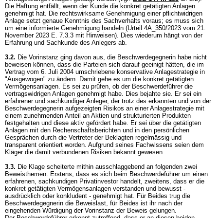
Die Haftung entfällt, wenn der Kunde die konkret getätigten Anlagen
genehmigt hat. Die rechtswirksame Genehmigung einer pflichtwidrigen
Anlage setzt genaue Kenntnis des Sachverhalts voraus; es muss sich
um eine informierte Genehmigung handeln (Urteil 4A_350/2023 vom 21.
November 2023 E. 7.3.3 mit Hinweisen). Dies wiederum hängt von der
Erfahrung und Sachkunde des Anlegers ab.
3.2.
Die Vorinstanz ging davon aus, die Beschwerdegegnerin habe nicht
beweisen können, dass die Parteien sich darauf geeinigt hätten, die im
Vertrag vom 6. Juli 2004 umschriebene konservative Anlagestrategie in
"Ausgewogen" zu ändern. Damit gehe es um die konkret getätigten
Vermögensanlagen. Es sei zu prüfen, ob der Beschwerdeführer die
vertragswidrigen Anlagen genehmigt habe. Dies bejahte sie. Er sei ein
erfahrener und sachkundiger Anleger, der trotz des erkannten und von der
Beschwerdegegnerin aufgezeigten Risikos an einer Anlagestrategie mit
einem zunehmenden Anteil an Aktien und strukturierten Produkten
festgehalten und diese aktiv gefördert habe. Er sei über die getätigten
Anlagen mit den Rechenschaftsberichten und in den persönlichen
Gesprächen durch die Vertreter der Beklagten regelmässig und
transparent orientiert worden. Aufgrund seines Fachwissens seien dem
Kläger die damit verbundenen Risiken bekannt gewesen.
3.3.
Die Klage scheiterte mithin ausschlaggebend an folgenden zwei
Beweisthemen: Erstens, dass es sich beim Beschwerdeführer um einen
erfahrenen, sachkundigen Privatinvestor handelt, zweitens, dass er die
konkret getätigten Vermögensanlagen verstanden und bewusst -
ausdrücklich oder konkludent - genehmigt hat. Für Beides trug die
Beschwerdegegnerin die Beweislast, für Beides ist ihr nach der
eingehenden Würdigung der Vorinstanz der Beweis gelungen.
Der Beschwerdeführer erkennt zutreffend, dass er an diesen beiden