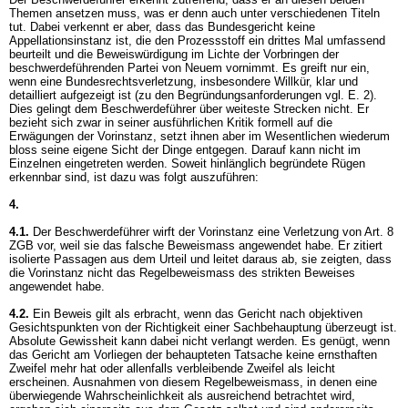
Themen ansetzen muss, was er denn auch unter verschiedenen Titeln
tut. Dabei verkennt er aber, dass das Bundesgericht keine
Appellationsinstanz ist, die den Prozessstoff ein drittes Mal umfassend
beurteilt und die Beweiswürdigung im Lichte der Vorbringen der
beschwerdeführenden Partei von Neuem vornimmt. Es greift nur ein,
wenn eine Bundesrechtsverletzung, insbesondere Willkür, klar und
detailliert aufgezeigt ist (zu den Begründungsanforderungen vgl. E. 2).
Dies gelingt dem Beschwerdeführer über weiteste Strecken nicht. Er
bezieht sich zwar in seiner ausführlichen Kritik formell auf die
Erwägungen der Vorinstanz, setzt ihnen aber im Wesentlichen wiederum
bloss seine eigene Sicht der Dinge entgegen. Darauf kann nicht im
Einzelnen eingetreten werden. Soweit hinlänglich begründete Rügen
erkennbar sind, ist dazu was folgt auszuführen:
4.
4.1.
Der Beschwerdeführer wirft der Vorinstanz eine Verletzung von
Art. 8
ZGB
vor, weil sie das falsche Beweismass angewendet habe. Er zitiert
isolierte Passagen aus dem Urteil und leitet daraus ab, sie zeigten, dass
die Vorinstanz nicht das Regelbeweismass des strikten Beweises
angewendet habe.
4.2.
Ein Beweis gilt als erbracht, wenn das Gericht nach objektiven
Gesichtspunkten von der Richtigkeit einer Sachbehauptung überzeugt ist.
Absolute Gewissheit kann dabei nicht verlangt werden. Es genügt, wenn
das Gericht am Vorliegen der behaupteten Tatsache keine ernsthaften
Zweifel mehr hat oder allenfalls verbleibende Zweifel als leicht
erscheinen. Ausnahmen von diesem Regelbeweismass, in denen eine
überwiegende Wahrscheinlichkeit als ausreichend betrachtet wird,