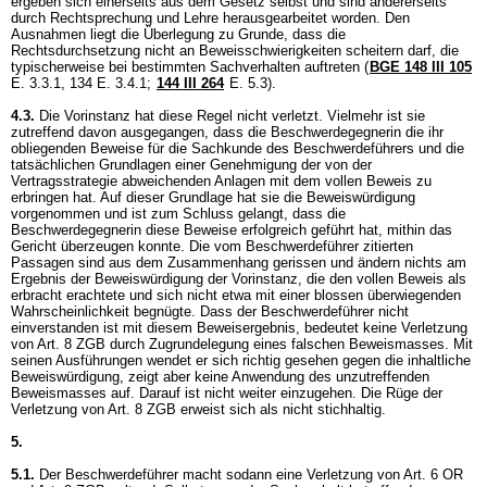
ergeben sich einerseits aus dem Gesetz selbst und sind andererseits
durch Rechtsprechung und Lehre herausgearbeitet worden. Den
Ausnahmen liegt die Überlegung zu Grunde, dass die
Rechtsdurchsetzung nicht an Beweisschwierigkeiten scheitern darf, die
typischerweise bei bestimmten Sachverhalten auftreten (
BGE 148 III 105
E. 3.3.1, 134 E. 3.4.1;
144 III 264
E. 5.3).
4.3.
Die Vorinstanz hat diese Regel nicht verletzt. Vielmehr ist sie
zutreffend davon ausgegangen, dass die Beschwerdegegnerin die ihr
obliegenden Beweise für die Sachkunde des Beschwerdeführers und die
tatsächlichen Grundlagen einer Genehmigung der von der
Vertragsstrategie abweichenden Anlagen mit dem vollen Beweis zu
erbringen hat. Auf dieser Grundlage hat sie die Beweiswürdigung
vorgenommen und ist zum Schluss gelangt, dass die
Beschwerdegegnerin diese Beweise erfolgreich geführt hat, mithin das
Gericht überzeugen konnte. Die vom Beschwerdeführer zitierten
Passagen sind aus dem Zusammenhang gerissen und ändern nichts am
Ergebnis der Beweiswürdigung der Vorinstanz, die den vollen Beweis als
erbracht erachtete und sich nicht etwa mit einer blossen überwiegenden
Wahrscheinlichkeit begnügte. Dass der Beschwerdeführer nicht
einverstanden ist mit diesem Beweisergebnis, bedeutet keine Verletzung
von
Art. 8 ZGB
durch Zugrundelegung eines falschen Beweismasses. Mit
seinen Ausführungen wendet er sich richtig gesehen gegen die inhaltliche
Beweiswürdigung, zeigt aber keine Anwendung des unzutreffenden
Beweismasses auf. Darauf ist nicht weiter einzugehen. Die Rüge der
Verletzung von
Art. 8 ZGB
erweist sich als nicht stichhaltig.
5.
5.1.
Der Beschwerdeführer macht sodann eine Verletzung von
Art. 6 OR