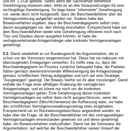
und
Art. 2 ZGB
geltend. Selbst wenn der Sachverhalt betreffend
Genehmigung erwiesen wäre, fehle es an drei Voraussetzungen für eine
rechtsgültige Genehmigung. So liege keine "informierte" Genehmigung
vor, werde doch nicht festgestellt, dass der Beschwerdeführer über die
Vertragsverletzung aufgeklärt worden sei. Sodann habe das
Beweisverfahren ergeben, dass die Beschwerdegegnerin selbst stets
davon ausgegangen sei, den Vertrag einzuhalten. Entsprechend habe sie
dem Beschwerdeführer weder eine Genehmigung offerieren noch nach
Treu und Glauben davon ausgehen können, er habe die
vertragsverletzende Anlagestrategie oder konkrete Vermögensanlagen
genehmigt.
5.2.
Damit wiederholt er vor Bundesgericht die Argumentation, die er
schon vor der Vorinstanz eingenommen hat. Diese hat sie indessen mit
überzeugenden Erwägungen verworfen: Es treffe zwar zu, dass die
Beschwerdegegnerin im Prozess zunächst behauptet habe, die Parteien
hätten gemäss übereinstimmender Willenseinigung die Anlagestrategie
gemäss schriftlichem Vertrag aufgegeben und sich auf eine Strategie
"Ausgewogen" geeinigt. Der Beweis hierfür sei ihr aber misslungen. Damit
entfalle die Frage einer allfälligen Änderung der vertraglichen
Anlagestrategie, und es könne nur noch um die konkreten
Vermögensanlagen gehen. Eine Genehmigung dieser konkreten
Vermögensanlagen sei selbst dann nicht ausgeschlossen, wenn die
Beschwerdegegnerin (fälschlicherweise) der Auffassung wäre, sie habe
den schriftlichen Vermögensverwaltungsvertrag stets eingehalten.
Entsprechend sei im Rückweisungsbeschluss angeordnet worden, es
habe über die Frage, ob der Beschwerdeführer mit den vertragswidrigen
Vermögensanlagen einverstanden gewesen sei und diese genehmigt
habe, ein Beweisverfahren stattzufinden. Damit hat die Vorinstanz die
Argumentation, auf welcher der Beschwerdeführer seinen Vorwurf der