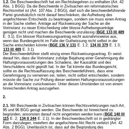
1.2.
Die Beschwerdeschrift hat ein Rechtsbegehren zu enthalten (
Art. 42
Abs. 1 BGG
). Da die Beschwerde in Zivilsachen ein reformatorisches
Rechtsmittel ist (
Art. 107 Abs. 2 BGG
), darf sich die beschwerdeführende
Partei grundsätzlich nicht darauf beschränken, die Aufhebung des
angefochtenen Entscheids zu beantragen, sondern sie muss einen Antrag
in der Sache stellen. Anträge auf Rückweisung der Sache an die
Vorinstanz zu neuer Entscheidung oder blosse Aufhebungsanträge
genügen nicht und machen die Beschwerde unzulässig (
BGE 133 III 489
E. 3.1). Ein blosser Rückweisungsantrag reicht ausnahmsweise aus,
wenn das Bundesgericht im Falle der Gutheissung nicht selbst in der
Sache entscheiden könnte (
BGE 136 V 131
E. 1.2;
134 III 379
E. 1.3;
133 III 489
E. 3.1).
Der Beschwerdeführer stellt einzig einen Rückweisungsantrag. Er weist
darauf hin, dass die Vorinstanz zufolge Bejahung einer Genehmigung die
Haftungsvoraussetzungen des Schadens, der Kausalität und des
Verschuldens nicht geprüft hat. In der Tat könnte das Bundesgericht,
sollte es die Rechtsauffassung des Beschwerdeführers, dass eine
Genehmigung zu verneinen sei, teilen, nicht selbst entscheiden, sondern
müsste die Sache zur Prüfung dieser weiteren Haftungsvoraussetzungen
an die Vorinstanz zurückweisen. Unter diesen Umständen ist von einem
hinreichenden Antrag auszugehen.
2.
2.1.
Mit Beschwerde in Zivilsachen können Rechtsverletzungen nach
Art.
95 und 96 BGG
gerügt werden. Die Beschwerde ist hinreichend zu
begründen, ansonsten darauf nicht eingetreten werden kann (
BGE 140 III
115
E. 2;
134 II 244
E. 2.1). In der Beschwerdeschrift ist in gedrängter
Form darzulegen, inwiefern der angefochtene Akt Recht verletzt (
Art. 42
Abs. 2 BGG
). Unerlässlich ist, dass auf die Begründung des