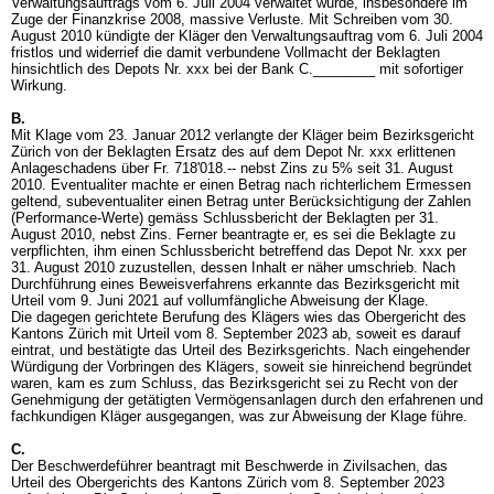
Verwaltungsauftrags vom 6. Juli 2004 verwaltet wurde, insbesondere im
Zuge der Finanzkrise 2008, massive Verluste. Mit Schreiben vom 30.
August 2010 kündigte der Kläger den Verwaltungsauftrag vom 6. Juli 2004
fristlos und widerrief die damit verbundene Vollmacht der Beklagten
hinsichtlich des Depots Nr. xxx bei der Bank C.________ mit sofortiger
Wirkung.
B.
Mit Klage vom 23. Januar 2012 verlangte der Kläger beim Bezirksgericht
Zürich von der Beklagten Ersatz des auf dem Depot Nr. xxx erlittenen
Anlageschadens über Fr. 718'018.-- nebst Zins zu 5% seit 31. August
2010. Eventualiter machte er einen Betrag nach richterlichem Ermessen
geltend, subeventualiter einen Betrag unter Berücksichtigung der Zahlen
(Performance-Werte) gemäss Schlussbericht der Beklagten per 31.
August 2010, nebst Zins. Ferner beantragte er, es sei die Beklagte zu
verpflichten, ihm einen Schlussbericht betreffend das Depot Nr. xxx per
31. August 2010 zuzustellen, dessen Inhalt er näher umschrieb. Nach
Durchführung eines Beweisverfahrens erkannte das Bezirksgericht mit
Urteil vom 9. Juni 2021 auf vollumfängliche Abweisung der Klage.
Die dagegen gerichtete Berufung des Klägers wies das Obergericht des
Kantons Zürich mit Urteil vom 8. September 2023 ab, soweit es darauf
eintrat, und bestätigte das Urteil des Bezirksgerichts. Nach eingehender
Würdigung der Vorbringen des Klägers, soweit sie hinreichend begründet
waren, kam es zum Schluss, das Bezirksgericht sei zu Recht von der
Genehmigung der getätigten Vermögensanlagen durch den erfahrenen und
fachkundigen Kläger ausgegangen, was zur Abweisung der Klage führe.
C.
Der Beschwerdeführer beantragt mit Beschwerde in Zivilsachen, das
Urteil des Obergerichts des Kantons Zürich vom 8. September 2023