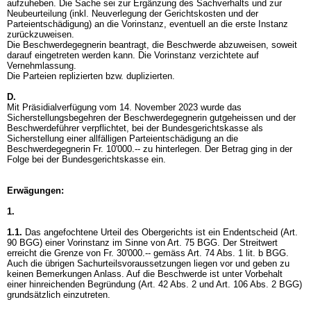
aufzuheben. Die Sache sei zur Ergänzung des Sachverhalts und zur
Neubeurteilung (inkl. Neuverlegung der Gerichtskosten und der
Parteientschädigung) an die Vorinstanz, eventuell an die erste Instanz
zurückzuweisen.
Die Beschwerdegegnerin beantragt, die Beschwerde abzuweisen, soweit
darauf eingetreten werden kann. Die Vorinstanz verzichtete auf
Vernehmlassung.
Die Parteien replizierten bzw. duplizierten.
D.
Mit Präsidialverfügung vom 14. November 2023 wurde das
Sicherstellungsbegehren der Beschwerdegegnerin gutgeheissen und der
Beschwerdeführer verpflichtet, bei der Bundesgerichtskasse als
Sicherstellung einer allfälligen Parteientschädigung an die
Beschwerdegegnerin Fr. 10'000.-- zu hinterlegen. Der Betrag ging in der
Folge bei der Bundesgerichtskasse ein.
Erwägungen:
1.
1.1.
Das angefochtene Urteil des Obergerichts ist ein Endentscheid (
Art.
90 BGG
) einer Vorinstanz im Sinne von
Art. 75 BGG
. Der Streitwert
erreicht die Grenze von Fr. 30'000.-- gemäss
Art. 74 Abs. 1 lit. b BGG
.
Auch die übrigen Sachurteilsvoraussetzungen liegen vor und geben zu
keinen Bemerkungen Anlass. Auf die Beschwerde ist unter Vorbehalt
einer hinreichenden Begründung (
Art. 42 Abs. 2 und
Art. 106 Abs. 2 BGG
)
grundsätzlich einzutreten.