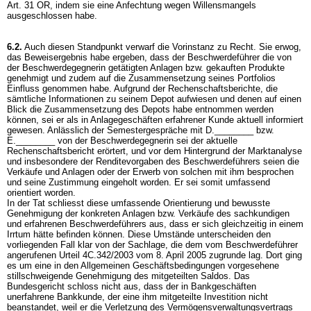
Art. 31 OR
, indem sie eine Anfechtung wegen Willensmangels
ausgeschlossen habe.
6.2.
Auch diesen Standpunkt verwarf die Vorinstanz zu Recht. Sie erwog,
das Beweisergebnis habe ergeben, dass der Beschwerdeführer die von
der Beschwerdegegnerin getätigten Anlagen bzw. gekauften Produkte
genehmigt und zudem auf die Zusammensetzung seines Portfolios
Einfluss genommen habe. Aufgrund der Rechenschaftsberichte, die
sämtliche Informationen zu seinem Depot aufwiesen und denen auf einen
Blick die Zusammensetzung des Depots habe entnommen werden
können, sei er als in Anlagegeschäften erfahrener Kunde aktuell informiert
gewesen. Anlässlich der Semestergespräche mit D.________ bzw.
E.________ von der Beschwerdegegnerin sei der aktuelle
Rechenschaftsbericht erörtert, und vor dem Hintergrund der Marktanalyse
und insbesondere der Renditevorgaben des Beschwerdeführers seien die
Verkäufe und Anlagen oder der Erwerb von solchen mit ihm besprochen
und seine Zustimmung eingeholt worden. Er sei somit umfassend
orientiert worden.
In der Tat schliesst diese umfassende Orientierung und bewusste
Genehmigung der konkreten Anlagen bzw. Verkäufe des sachkundigen
und erfahrenen Beschwerdeführers aus, dass er sich gleichzeitig in einem
Irrtum hätte befinden können. Diese Umstände unterscheiden den
vorliegenden Fall klar von der Sachlage, die dem vom Beschwerdeführer
angerufenen Urteil 4C.342/2003 vom 8. April 2005 zugrunde lag. Dort ging
es um eine in den Allgemeinen Geschäftsbedingungen vorgesehene
stillschweigende Genehmigung des mitgeteilten Saldos. Das
Bundesgericht schloss nicht aus, dass der in Bankgeschäften
unerfahrene Bankkunde, der eine ihm mitgeteilte Investition nicht
beanstandet, weil er die Verletzung des Vermögensverwaltungsvertrags