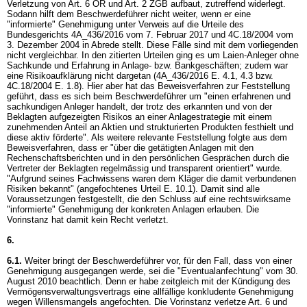
Verletzung von
Art. 6 OR
und
Art. 2 ZGB
aufbaut, zutreffend widerlegt.
Sodann hilft dem Beschwerdeführer nicht weiter, wenn er eine
"informierte" Genehmigung unter Verweis auf die Urteile des
Bundesgerichts 4A_436/2016 vom 7. Februar 2017 und 4C.18/2004 vom
3. Dezember 2004 in Abrede stellt. Diese Fälle sind mit dem vorliegenden
nicht vergleichbar. In den zitierten Urteilen ging es um Laien-Anleger ohne
Sachkunde und Erfahrung in Anlage- bzw. Bankgeschäften; zudem war
eine Risikoaufklärung nicht dargetan (4A_436/2016 E. 4.1, 4.3 bzw.
4C.18/2004 E. 1.8). Hier aber hat das Beweisverfahren zur Feststellung
geführt, dass es sich beim Beschwerdeführer um "einen erfahrenen und
sachkundigen Anleger handelt, der trotz des erkannten und von der
Beklagten aufgezeigten Risikos an einer Anlagestrategie mit einem
zunehmenden Anteil an Aktien und strukturierten Produkten festhielt und
diese aktiv förderte". Als weitere relevante Feststellung folgte aus dem
Beweisverfahren, dass er "über die getätigten Anlagen mit den
Rechenschaftsberichten und in den persönlichen Gesprächen durch die
Vertreter der Beklagten regelmässig und transparent orientiert" wurde.
"Aufgrund seines Fachwissens waren dem Kläger die damit verbundenen
Risiken bekannt" (angefochtenes Urteil E. 10.1). Damit sind alle
Voraussetzungen festgestellt, die den Schluss auf eine rechtswirksame
"informierte" Genehmigung der konkreten Anlagen erlauben. Die
Vorinstanz hat damit kein Recht verletzt.
6.
6.1.
Weiter bringt der Beschwerdeführer vor, für den Fall, dass von einer
Genehmigung ausgegangen werde, sei die "Eventualanfechtung" vom 30.
August 2010 beachtlich. Denn er habe zeitgleich mit der Kündigung des
Vermögensverwaltungsvertrags eine allfällige konkludente Genehmigung
wegen Willensmangels angefochten. Die Vorinstanz verletze
Art. 6 und