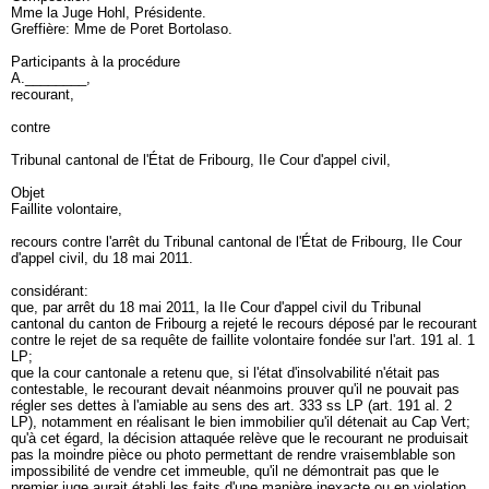
Mme la Juge Hohl, Présidente.
Greffière: Mme de Poret Bortolaso.
Participants à la procédure
A.________,
recourant,
contre
Tribunal cantonal de l'État de Fribourg, IIe Cour d'appel civil,
Objet
Faillite volontaire,
recours contre l'arrêt du Tribunal cantonal de l'État de Fribourg, IIe Cour
d'appel civil, du 18 mai 2011.
considérant:
que, par arrêt du 18 mai 2011, la IIe Cour d'appel civil du Tribunal
cantonal du canton de Fribourg a rejeté le recours déposé par le recourant
contre le rejet de sa requête de faillite volontaire fondée sur l'
art. 191 al. 1
LP
;
que la cour cantonale a retenu que, si l'état d'insolvabilité n'était pas
contestable, le recourant devait néanmoins prouver qu'il ne pouvait pas
régler ses dettes à l'amiable au sens des
art. 333 ss LP
(
art. 191 al. 2
LP
), notamment en réalisant le bien immobilier qu'il détenait au Cap Vert;
qu'à cet égard, la décision attaquée relève que le recourant ne produisait
pas la moindre pièce ou photo permettant de rendre vraisemblable son
impossibilité de vendre cet immeuble, qu'il ne démontrait pas que le
premier juge aurait établi les faits d'une manière inexacte ou en violation