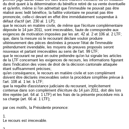
du droit quant à la détermination du bénéfice retiré de sa vente éventuelle
et qu'enfin, même si l'on admettait que l'immeuble ne pouvait pas être
réalisé avec ledit bénéfice, la faillite volontaire ne pourrait pas être
prononcée, celle-ci devant en effet être immédiatement suspendue à
défaut d'actif (
art. 230 al. 1 LP
);
que le recours en matière civile, de même que l'écriture complémentaire
déposée le 14 juin 2011, sont irrecevables, faute de correspondre aux
exigences de motivation imposées par les art. 42 al. 2 et 106 al. 2 LTF;
que, dans la mesure où le recourant déclare vouloir produire
ultérieurement des pièces destinées à prouver l'état de l'immeuble
prétendument invendable, les moyens de preuves proposés seront
nouveaux et partant irrecevables au sens de l'
art. 99 LTF
;
que le recourant ne peut en outre prétendre qu'on lui signale les articles
de la LTF concernant les exigences de recours, les informations figurant
dans l'indication des voies de droit de la décision cantonale attaquée
étant suffisamment précises;
qu'en conséquence, le recours en matière civile et son complément
doivent être déclarés irrecevables selon la procédure simplifiée prévue à
l'
art. 108 al. 1 let. b LTF
;
que la requête d'assistance judiciaire du recourant, implicitement
contenue dans son complément d'écriture du 14 juin 2011, doit dès lors
être rejetée (
art. 64 al. 1 LTF
) et les frais de la présente procédure mis à
sa charge (
art. 66 al. 1 LTF
);
par ces motifs, la Présidente prononce:
1.
Le recours est irrecevable.