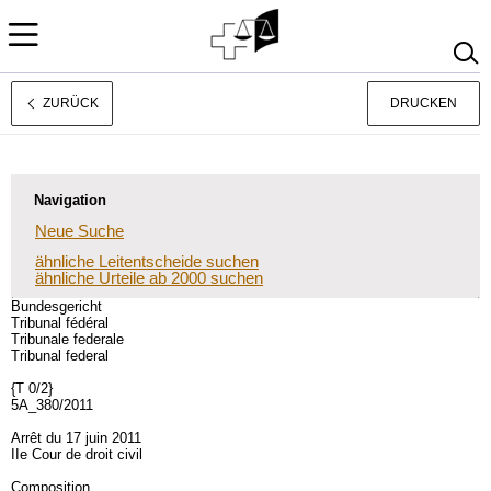
ZURÜCK
DRUCKEN
Français
Italiano
Navigation
Neue Suche
ähnliche Leitentscheide suchen
ähnliche Urteile ab 2000 suchen
Bundesgericht
Tribunal fédéral
Tribunale federale
Tribunal federal
{T 0/2}
5A_380/2011
Arrêt du 17 juin 2011
IIe Cour de droit civil
Composition