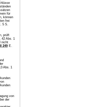
chlüsse
mständen
ssätzen
mein für
en, können
en frei
. 5 S.
, prüft
. 42 Abs. 1
 nicht
II 249
E.
und
der
13 Abs. 1
rkunden
von
Urkunden
ragung von
bei der
harakter