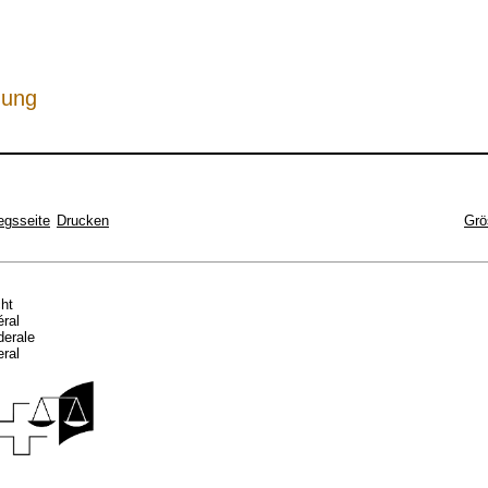
hung
egsseite
Drucken
Grö
cht
éral
ederale
eral