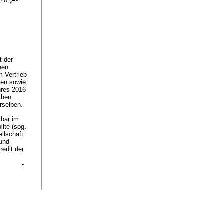
20 (A-
t der
hen
 Vertrieb
gen sowie
hres 2016
chen
rselben.
lbar im
lte (sog.
llschaft
 und
redit der
________-