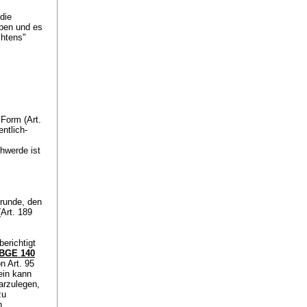
die
eben und es
chtens"
 Form (
Art.
entlich-
hwerde ist
runde, den
(
Art. 189
berichtigt
BGE 140
on
Art. 95
ein kann
darzulegen,
zu
h