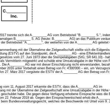
 2017 trennte sich die A.________ AG vom Betriebsteil "B.________ S.", indem
damaligen B.________ S. AG (heute: B.________ AG) an das Publikum veräus
 der Betriebsteil "A.________", der weiterhin von der A.________ AG geleitet
mmenhang mit der Übernahme der Zielgesellschaft stellte sich die Eidgenös
ltung (ESTV) auf den Standpunkt, die A.________ AG - eine Effektenhändleri
esetzes vom 27. Juni 1973 über die Stempelabgaben (StG; SR 641.10) - hab
 als Vermittlerin mitgewirkt und schulde eine Umsatzabgabe in der Höhe von F
0. Die A.________ AG war mit dieser Einschätzung nicht einverstanden, bezah
ber 2016 unter Vorbehalt einen Betrag von Fr. 4'300'000.-- ein, um Verzugsz
Am 27. März 2017 vergütete die ESTV der A.________ AG den Betrag von Fr.
ng vom 11. August 2017 erkannte die ESTV, dass die A.________ AG im
g mit der Übernahme der Zielgesellschaft eine Umsatzabgabe in der Höhe 
0 geschuldet habe. Die gegen diese Verfügung erhobene Einsprache wies die
om 22. Februar 2019 ab. Gegen den Einspracheentscheid erhob die A._____
beim Bundesverwaltungsgericht, welches die Beschwerde mit Urteil vom 9. 