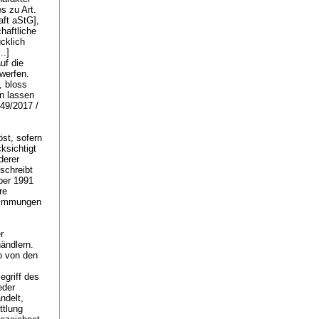
s zu Art.
ft aStG],
haftliche
cklich
...]
uf die
werfen.
, bloss
en lassen
749/2017 /
st, sofern
cksichtigt
derer
schreibt
ber 1991
re
timmungen
r
ändlern.
o von den
egriff des
der
ndelt,
ttlung