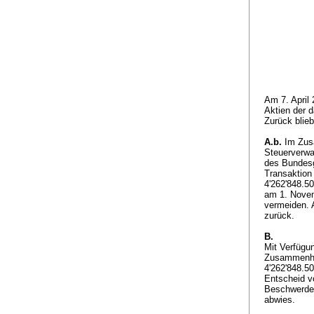
Am 7. April
Aktien der 
Zurück blieb
A.b.
Im Zusa
Steuerverwa
des Bundesg
Transaktion
4'262'848.5
am 1. Novem
vermeiden. 
zurück.
B.
Mit Verfügu
Zusammenhan
4'262'848.5
Entscheid v
Beschwerde 
abwies.