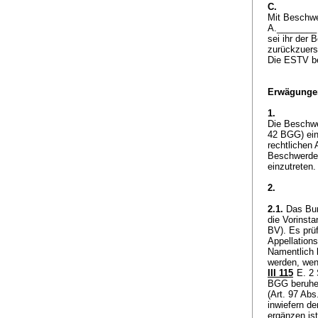
C.
Mit Beschwe
A.________ 
sei ihr der 
zurückzuers
Die ESTV be
Erwägunge
1.
Die Beschwe
42 BGG
) ei
rechtlichen
Beschwerdef
einzutreten
2.
2.1.
Das Bun
die Vorinsta
BV
). Es prü
Appellations
Namentlich 
werden, wenn
III 115
E. 2 
BGG
beruhe
(
Art. 97 Ab
inwiefern de
ergänzen ist