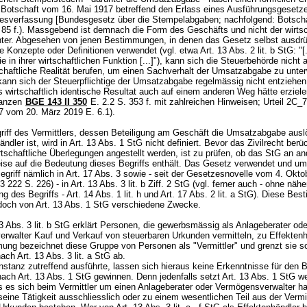
s Botschaft vom 16. Mai 1917 betreffend den Erlass eines Ausführungsgesetze
esverfassung [Bundesgesetz über die Stempelabgaben; nachfolgend: Botscha
I 85 f.). Massgebend ist demnach die Form des Geschäfts und nicht der wirtsc
ter. Abgesehen von jenen Bestimmungen, in denen das Gesetz selbst ausdrü
 Konzepte oder Definitionen verwendet (vgl. etwa
Art. 13 Abs. 2 lit. b StG
: "[
e in ihrer wirtschaftlichen Funktion [...]"), kann sich die Steuerbehörde nicht a
schaftliche Realität berufen, um einen Sachverhalt der Umsatzabgabe zu unter
ann sich der Steuerpflichtige der Umsatzabgabe regelmässig nicht entziehen
s wirtschaftlich identische Resultat auch auf einem anderen Weg hätte erziel
Ganzen
BGE 143 II 350
E. 2.2 S. 353 f. mit zahlreichen Hinweisen; Urteil 2C_
7 vom 20. März 2019 E. 6.1).
iff des Vermittlers, dessen Beteiligung am Geschäft die Umsatzabgabe auslö
ändler ist, wird in
Art. 13 Abs. 1 StG
nicht definiert. Bevor das Zivilrecht berü
rtschaftliche Überlegungen angestellt werden, ist zu prüfen, ob das StG an an
eise auf die Bedeutung dieses Begriffs enthält. Das Gesetz verwendet und um
griff nämlich in Art. 17 Abs. 3 sowie - seit der Gesetzesnovelle vom 4. Okto
3 222 S. 226) - in Art. 13 Abs. 3 lit. b Ziff. 2 StG (vgl. ferner auch - ohne nähe
g des Begriffs -
Art. 14 Abs. 1 lit. h und
Art. 17 Abs. 2 lit. a StG
). Diese Bes
edoch von
Art. 13 Abs. 1 StG
verschiedene Zwecke.
3 Abs. 3 lit. b StG
erklärt Personen, die gewerbsmässig als Anlageberater ode
rwalter Kauf und Verkauf von steuerbaren Urkunden vermitteln, zu Effektenh
ung bezeichnet diese Gruppe von Personen als "Vermittler" und grenzt sie s
nach
Art. 13 Abs. 3 lit. a StG
ab.
nstanz zutreffend ausführte, lassen sich hieraus keine Erkenntnisse für den B
 nach
Art. 13 Abs. 1 StG
gewinnen. Denn jedenfalls setzt
Art. 13 Abs. 1 StG
we
s es sich beim Vermittler um einen Anlageberater oder Vermögensverwalter ha
eine Tätigkeit ausschliesslich oder zu einem wesentlichen Teil aus der Vermi