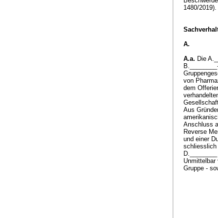
Beschwerde 
1480/2019)
Sachverhalt
A.
A.a.
Die A._
B.________-
Gruppengese
von Pharmaz
dem Offerie
verhandelte
Gesellschaf
Aus Gründe
amerikanisc
Anschluss an
Reverse Mer
und einer D
schliesslich
D.________ 
Unmittelbar 
Gruppe - sow