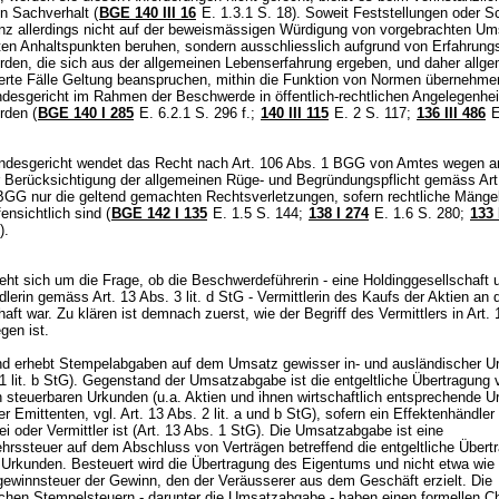
en Sachverhalt (
BGE 140 III 16
E. 1.3.1 S. 18). Soweit Feststellungen oder S
anz allerdings nicht auf der beweismässigen Würdigung von vorgebrachten U
ten Anhaltspunkten beruhen, sondern ausschliesslich aufgrund von Erfahrung
rden, die sich aus der allgemeinen Lebenserfahrung ergeben, und daher allge
gerte Fälle Geltung beanspruchen, mithin die Funktion von Normen übernehm
desgericht im Rahmen der Beschwerde in öffentlich-rechtlichen Angelegenheit
rden (
BGE 140 I 285
E. 6.2.1 S. 296 f.;
140 III 115
E. 2 S. 117;
136 III 486
E
desgericht wendet das Recht nach
Art. 106 Abs. 1 BGG
von Amtes wegen an
r Berücksichtigung der allgemeinen Rüge- und Begründungspflicht gemäss
Art
 BGG
nur die geltend gemachten Rechtsverletzungen, sofern rechtliche Mängel
ensichtlich sind (
BGE 142 I 135
E. 1.5 S. 144
;
138 I 274
E. 1.6 S. 280;
133 
4).
reht sich um die Frage, ob die Beschwerdeführerin - eine Holdinggesellschaft 
dlerin gemäss
Art. 13 Abs. 3 lit. d StG
- Vermittlerin des Kaufs der Aktien an 
haft war. Zu klären ist demnach zuerst, wie der Begriff des Vermittlers in
Art. 
gen ist.
d erhebt Stempelabgaben auf dem Umsatz gewisser in- und ausländischer U
1 lit. b StG
). Gegenstand der Umsatzabgabe ist die entgeltliche Übertragung 
 steuerbaren Urkunden (u.a. Aktien und ihnen wirtschaftlich entsprechende 
er Emittenten, vgl.
Art. 13 Abs. 2 lit. a und b StG
), sofern ein Effektenhändler
i oder Vermittler ist (
Art. 13 Abs. 1 StG
). Die Umsatzabgabe ist eine
hrssteuer auf dem Abschluss von Verträgen betreffend die entgeltliche Übert
 Urkunden. Besteuert wird die Übertragung des Eigentums und nicht etwa wie 
ewinnsteuer der Gewinn, den der Veräusserer aus dem Geschäft erzielt. Die
chen Stempelsteuern - darunter die Umsatzabgabe - haben einen formellen C