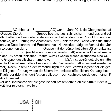
gegen das Urteil des Bundesverwaltungsgerichts, Abteilung I, vom 9. Juni 20
.
:
_______ AG (ehemals B.________ AG) war im Jahr 2016 die Obergesellschaf
Gruppe. Die B.________-Gruppe bestand aus zahlreichen in- und ausländisc
llschaften und war unter anderem in der Entwicklung, der Produktion und dem
eutika, der Führung von Apotheken, dem Anbieten von Logistikdienstleistun
ren von Datenbanken und Etablieren von Netzwerken tätig. Im Verlauf des Ja
n Exponenten der B.________-Gruppe mit der börsenkotierten US-amerikanis
t C.________ Inc. (nachfolgend: die Zielgesellschaft) über eine Übernahme de
n des US-amerikanischen Rechts wurde zwecks dieser Übernahme eine US-
he Gruppengesellschaft namens A.________ USA Inc. gegründet, die unmitte
 die Übernahme mittels Fusion von der Zielgesellschaft absorbiert werden sol
ger). Nach Abschluss der Verhandlungen mit dem Verwaltungsrat der Zielgese
ue Diligence-Prüfung wurde die Übernahme mittels öffentlichen Kaufangebots
 Kaufs der (Mehrheit der) Aktien vollzogen. Der Kaufpreis wurde durch einen K
AG finanziert.
vor der Übernahme der Zielgesellschaft präsentierte sich die Struktur der B.
eit hier relevant - wie folgt: