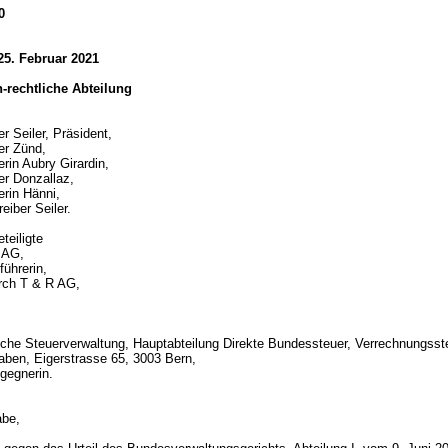
0
25. Februar 2021
ch-rechtliche Abteilung
r Seiler, Präsident,
er Zünd,
erin Aubry Girardin,
er Donzallaz,
erin Hänni,
eiber Seiler.
teiligte
 AG,
ührerin,
urch T & R AG,
che Steuerverwaltung, Hauptabteilung Direkte Bundessteuer, Verrechnungsst
ben, Eigerstrasse 65, 3003 Bern,
gegnerin.
d
abe,