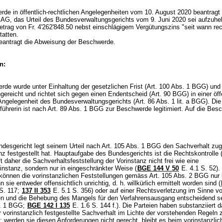
rde in öffentlich-rechtlichen Angelegenheiten vom 10. August 2020 beantragt 
AG, das Urteil des Bundesverwaltungsgerichts vom 9. Juni 2020 sei aufzuh
Betrag von Fr. 4'262'848.50 nebst einschlägigem Vergütungszins "seit wann re
tatten.
antragt die Abweisung der Beschwerde.
n:
rde wurde unter Einhaltung der gesetzlichen Frist (
Art. 100 Abs. 1 BGG
) und
ngereicht und richtet sich gegen einen Endentscheid (
Art. 90 BGG
) in einer öff
 Angelegenheit des Bundesverwaltungsgerichts (
Art. 86 Abs. 1 lit. a BGG
). Die
ührerin ist nach
Art. 89 Abs. 1 BGG
zur Beschwerde legitimiert. Auf die Besc
.
desgericht legt seinem Urteil nach
Art. 105 Abs. 1 BGG
den Sachverhalt zug
nz festgestellt hat. Hauptaufgabe des Bundesgerichts ist die Rechtskontrolle 
ft daher die Sachverhaltsfeststellung der Vorinstanz nicht frei wie eine
instanz, sondern nur in eingeschränkter Weise (
BGE 144 V 50
E. 4.1 S. 52).
können die vorinstanzlichen Feststellungen gemäss
Art. 105 Abs. 2 BGG
nur 
 sie entweder offensichtlich unrichtig, d. h. willkürlich ermittelt worden sind (
S. 117;
137 II 353
E. 5.1 S. 356) oder auf einer Rechtsverletzung im Sinne v
n und die Behebung des Mangels für den Verfahrensausgang entscheidend s
s. 1 BGG
;
BGE 142 I 135
E. 1.6 S. 144 f.). Die Parteien haben substanziiert 
r vorinstanzlich festgestellte Sachverhalt im Lichte der vorstehenden Regeln 
; werden sie diesen Anforderungen nicht gerecht, bleibt es beim vorinstanzlic