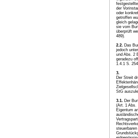
festgestellt
der Vorinst
oder konkre
getroffen wu
gleich gela
sie vom Bun
überprüft we
489).
2.2.
Das Bun
jedoch unte
und Abs. 2
geradezu off
1.4.1 S. 25
3.
Der Streit d
Effektenhän
Zielgesellsc
StG
auszule
3.1.
Der Bun
(
Art. 1 Abs. 
Eigentum an
ausländisch
Vertragsparte
Rechtsverke
steuerbaren
Grundstückg
eidgenössis