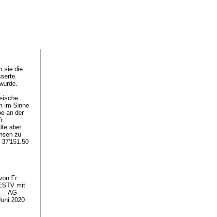
 sie die
serte.
 wurde.
sische
n im Sinne
e an der
r.
lte aber
insen zu
 37'151.50
von Fr.
 ESTV mit
___ AG
Juni 2020