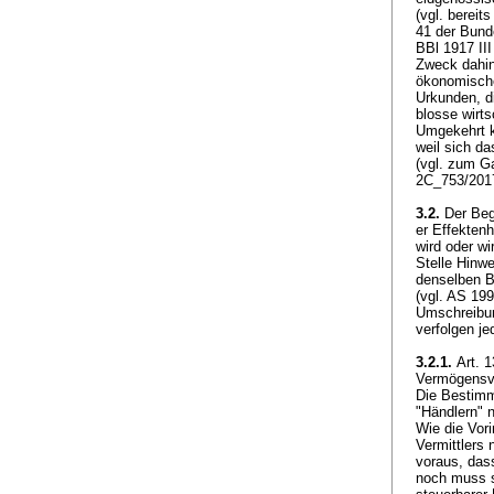
(vgl. bereit
41 der Bund
BBl 1917 II
Zweck dahin
ökonomische
Urkunden, di
blosse wirt
Umgekehrt k
weil sich da
(vgl. zum 
2C_753/201
3.2.
Der Begr
er Effektenh
wird oder wi
Stelle Hinw
denselben Be
(vgl. AS 199
Umschreibun
verfolgen j
3.2.1.
Art. 1
Vermögensve
Die Bestimm
"Händlern" 
Wie die Vori
Vermittlers
voraus, das
noch muss s