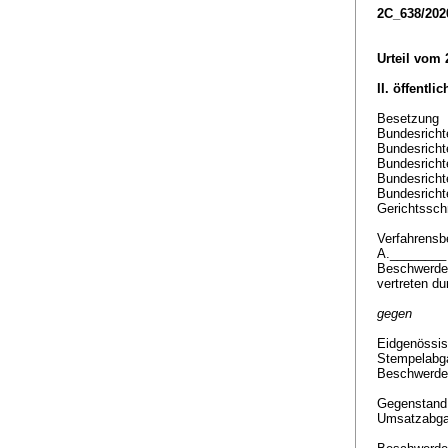
2C_638/202
Urteil vom 
II. öffentli
Besetzung
Bundesrichte
Bundesricht
Bundesricht
Bundesricht
Bundesricht
Gerichtsschr
Verfahrensbe
A.________
Beschwerdef
vertreten d
gegen
Eidgenössis
Stempelabga
Beschwerde
Gegenstan
Umsatzabg