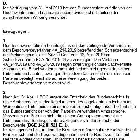
D.
Mit Verfügung vom 31. Mai 2019 hat das Bundesgericht auf die von der
Beschwerdeführerin beantragte superprovisorische Erteilung der
aufschiebenden Wirkung verzichtet.
Erwägungen:
1.
Die Beschwerdeführerin beantragt, es sei das vorliegende Verfahren mit
dem Beschwerdeverfahren 4A_244/2019 betreffend den Schiedsentscheid
des Schiedsgerichts mit Sitz in Genf vom 12. April 2019 im
Schiedsverfahren PCA Nr. 2015-34 zu vereinigen. Den Verfahren
4A_244/2019 und 4A_246/2019 liegen zwar vergleichbare Sachverhalte
zugrunde, die Beschwerden richten sich jedoch nicht gegen denselben
Entscheid und an den jeweiligen Schiedsverfahren sind nicht dieselben
Parteien beteiligt, weshalb auf eine Vereinigung der beiden
Beschwerdeverfahren verzichtet wird.
2.
Nach
Art. 54 Abs. 1 BGG
ergeht der Entscheid des Bundesgerichts in
einer Amtssprache, in der Regel in jener des angefochtenen Entscheids.
Wurde dieser Entscheid in einer anderen Sprache abgefasst, bedient sich
das Bundesgericht der von den Parteien verwendeten Amtssprache.
Verwenden die Parteien nicht die gleiche Amtssprache, ergeht der
Entscheid des Bundesgerichts praxisgemäss in der Sprache der
Beschwerde (
BGE 142 III 521
E. 1).
Im vorliegenden Fall, in dem die Beschwerdeführerin ihre Beschwerde auf
Französisch und die Beschwerdegegnerinnen ihre Rechtsschriften auf
Deutsch eingereicht haben, ist jedoch zu berücksichtigen, dass die