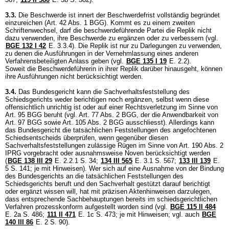
3.3.
Die Beschwerde ist innert der Beschwerdefrist vollständig begründet
einzureichen (
Art. 42 Abs. 1 BGG
). Kommt es zu einem zweiten
Schriftenwechsel, darf die beschwerdeführende Partei die Replik nicht
dazu verwenden, ihre Beschwerde zu ergänzen oder zu verbessern (vgl.
BGE 132 I 42
E. 3.3.4). Die Replik ist nur zu Darlegungen zu verwenden,
zu denen die Ausführungen in der Vernehmlassung eines anderen
Verfahrensbeteiligten Anlass geben (vgl.
BGE 135 I 19
E. 2.2).
Soweit die Beschwerdeführerin in ihrer Replik darüber hinausgeht, können
ihre Ausführungen nicht berücksichtigt werden.
3.4.
Das Bundesgericht kann die Sachverhaltsfeststellung des
Schiedsgerichts weder berichtigen noch ergänzen, selbst wenn diese
offensichtlich unrichtig ist oder auf einer Rechtsverletzung im Sinne von
Art. 95 BGG
beruht (vgl.
Art. 77 Abs. 2 BGG
, der die Anwendbarkeit von
Art. 97 BGG
sowie
Art. 105 Abs. 2 BGG
ausschliesst). Allerdings kann
das Bundesgericht die tatsächlichen Feststellungen des angefochtenen
Schiedsentscheids überprüfen, wenn gegenüber diesen
Sachverhaltsfeststellungen zulässige Rügen im Sinne von
Art. 190 Abs. 2
IPRG
vorgebracht oder ausnahmsweise Noven berücksichtigt werden
(
BGE 138 III 29
E. 2.2.1 S. 34;
134 III 565
E. 3.1 S. 567;
133 III 139
E.
5 S. 141; je mit Hinweisen). Wer sich auf eine Ausnahme von der Bindung
des Bundesgerichts an die tatsächlichen Feststellungen des
Schiedsgerichts beruft und den Sachverhalt gestützt darauf berichtigt
oder ergänzt wissen will, hat mit präzisen Aktenhinweisen darzulegen,
dass entsprechende Sachbehauptungen bereits im schiedsgerichtlichen
Verfahren prozesskonform aufgestellt worden sind (vgl.
BGE 115 II 484
E. 2a S. 486;
111 II 471
E. 1c S. 473; je mit Hinweisen; vgl. auch
BGE
140 III 86
E. 2 S. 90).