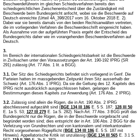
Beschwerdeführerin im gleichen Schiedsverfahren bereits den
schiedsgerichtlichen Zwischenentscheid über die Zuständigkeit mit
Beschwerde beim Bundesgericht anfocht, wobei sie die Beschwerde auf
Deutsch einreichte (Urteil 4A_398/2017 vom 16. Oktober 2018 E. 2).
Dabei war sie bereits damals von den beiden Rechtsanwälten vertreten,
die im vorliegenden Verfahren die Beschwerdeschrift eingereicht haben.
Als Ausnahme von der aufgeführten Praxis ergeht der Entscheid des
Bundesgerichts daher wie im vorangehenden Beschwerdeverfahren auf
Deutsch.
3.
Im Bereich der internationalen Schiedsgerichtsbarkeit ist die Beschwerde
in Zivilsachen unter den Voraussetzungen der
Art. 190-192 IPRG
(SR
291) zulässig (
Art. 77 Abs. 1 lit. a BGG
).
3.1.
Der Sitz des Schiedsgerichts befindet sich vorliegend in Genf. Die
Parteien hatten im massgebenden Zeitpunkt ihren Sitz ausserhalb der
Schweiz (
Art. 176 Abs. 1 IPRG
). Da sie die Geltung des 12. Kapitels des
IPRG nicht ausdrücklich ausgeschlossen haben, gelangen die
Bestimmungen dieses Kapitels zur Anwendung (
Art. 176 Abs. 2 IPRG
).
3.2.
Zulässig sind allein die Rügen, die in
Art. 190 Abs. 2 IPRG
abschliessend aufgezählt sind (
BGE 134 III 186
E. 5 S. 187;
128 III 50
E. 1a S. 53;
127 III 279
E. 1a S. 282). Nach
Art. 77 Abs. 3 BGG
prüft das
Bundesgericht nur die Rügen, die in der Beschwerde vorgebracht und
begründet worden sind; dies entspricht der in
Art. 106 Abs. 2 BGG
für die
Verletzung von Grundrechten und von kantonalem und interkantonalem
Recht vorgesehenen Rügepflicht (
BGE 134 III 186
E. 5 S. 187 mit
Hinweis). Appellatorische Kritik ist unzulässig (
BGE 134 III 565
E. 3.1 S.
567;
119 II 380
E. 3b S. 382).