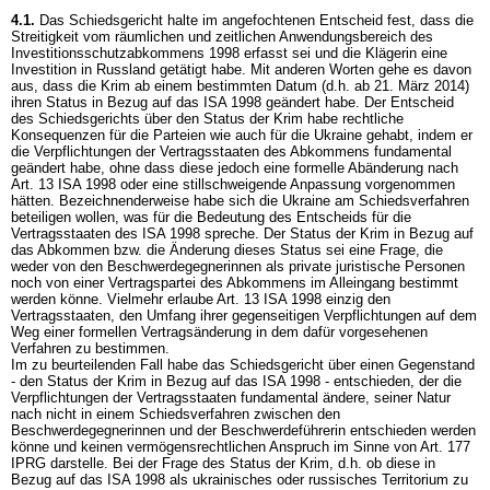
4.1.
Das Schiedsgericht halte im angefochtenen Entscheid fest, dass die
Streitigkeit vom räumlichen und zeitlichen Anwendungsbereich des
Investitionsschutzabkommens 1998 erfasst sei und die Klägerin eine
Investition in Russland getätigt habe. Mit anderen Worten gehe es davon
aus, dass die Krim ab einem bestimmten Datum (d.h. ab 21. März 2014)
ihren Status in Bezug auf das ISA 1998 geändert habe. Der Entscheid
des Schiedsgerichts über den Status der Krim habe rechtliche
Konsequenzen für die Parteien wie auch für die Ukraine gehabt, indem er
die Verpflichtungen der Vertragsstaaten des Abkommens fundamental
geändert habe, ohne dass diese jedoch eine formelle Abänderung nach
Art. 13 ISA 1998 oder eine stillschweigende Anpassung vorgenommen
hätten. Bezeichnenderweise habe sich die Ukraine am Schiedsverfahren
beteiligen wollen, was für die Bedeutung des Entscheids für die
Vertragsstaaten des ISA 1998 spreche. Der Status der Krim in Bezug auf
das Abkommen bzw. die Änderung dieses Status sei eine Frage, die
weder von den Beschwerdegegnerinnen als private juristische Personen
noch von einer Vertragspartei des Abkommens im Alleingang bestimmt
werden könne. Vielmehr erlaube Art. 13 ISA 1998 einzig den
Vertragsstaaten, den Umfang ihrer gegenseitigen Verpflichtungen auf dem
Weg einer formellen Vertragsänderung in dem dafür vorgesehenen
Verfahren zu bestimmen.
Im zu beurteilenden Fall habe das Schiedsgericht über einen Gegenstand
- den Status der Krim in Bezug auf das ISA 1998 - entschieden, der die
Verpflichtungen der Vertragsstaaten fundamental ändere, seiner Natur
nach nicht in einem Schiedsverfahren zwischen den
Beschwerdegegnerinnen und der Beschwerdeführerin entschieden werden
könne und keinen vermögensrechtlichen Anspruch im Sinne von
Art. 177
IPRG
darstelle. Bei der Frage des Status der Krim, d.h. ob diese in
Bezug auf das ISA 1998 als ukrainisches oder russisches Territorium zu