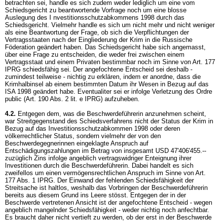
betrachten sei, handle es sich zudem weder lediglich um eine vom
Schiedsgericht zu beantwortende Vorfrage noch um eine blosse
Auslegung des I nvestitionsschutzabkommens 1998 durch das
Schiedsgericht. Vielmehr handle es sich um nicht mehr und nicht weniger
als eine Beantwortung der Frage, ob sich die Verpflichtungen der
Vertragsstaaten nach der Eingliederung der Krim in die Russische
Föderation geändert haben. Das Schiedsgericht habe sich angemasst,
über eine Frage zu entscheiden, die weder frei zwischen einem
Vertragsstaat und einem Privaten bestimmbar noch im Sinne von
Art. 177
IPRG
schiedsfähig sei. Der angefochtene Entscheid sei deshalb -
zumindest teilweise - nichtig zu erklären, indem er anordne, dass die
Krimhalbinsel ab einem bestimmten Datum ihr Wesen in Bezug auf das
ISA 1998 geändert habe. Eventualiter sei er infolge Verletzung des Ordre
public (
Art. 190 Abs. 2 lit. e IPRG
) aufzuheben.
4.2.
Entgegen dem, was die Beschwerdeführerin anzunehmen scheint,
war Streitgegenstand des Schiedsverfahrens nicht der Status der Krim in
Bezug auf das Investitionsschutzabkommen 1998 oder deren
völkerrechtlicher Status, sondern vielmehr der von den
Beschwerdegegnerinnen eingeklagte Anspruch auf
Entschädigungszahlungen im Betrag von insgesamt USD 47'406'455.--
zuzüglich Zins infolge angeblich vertragswidriger Enteignung ihrer
Investitionen durch die Beschwerdeführerin. Dabei handelt es sich
zweifellos um einen vermögensrechtlichen Anspruch im Sinne von
Art.
177 Abs. 1 IPRG
. Der Einwand der fehlenden Schiedsfähigkeit der
Streitsache ist haltlos, weshalb das Vorbringen der Beschwerdeführerin
bereits aus diesem Grund ins Leere stösst. Entgegen der in der
Beschwerde vertretenen Ansicht ist der angefochtene Entscheid - wegen
angeblich mangelnder Schiedsfähigkeit - weder nichtig noch anfechtbar.
Es braucht daher nicht vertieft zu werden, ob der erst in der Beschwerde