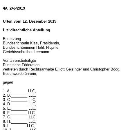
4A_246/2019
Urteil vom 12. Dezember 2019
I. zivilrechtliche Abteilung
Besetzung
Bundesrichterin Kiss, Präsidentin,
Bundesrichterinnen Hohl, Niquille,
Gerichtsschreiber Leemann.
Verfahrensbeteiligte
Russische Föderation,
vertreten durch Rechtsanwälte Elliott Geisinger und Christopher Boog,
Beschwerdeführerin,
gegen
1. A.________ LLC,
2. B.________ LLC,
3. C.________ LLC,
4. D.________ LLC,
5. E.________ LLC,
6. F.________ LLC,
7. G.________ LLC,
8. H.________ LLC,
9. I.________ LLC,