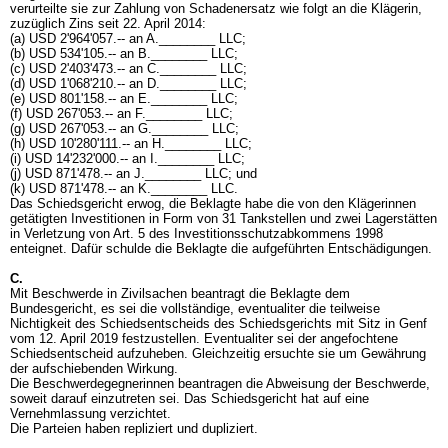
verurteilte sie zur Zahlung von Schadenersatz wie folgt an die Klägerin,
zuzüglich Zins seit 22. April 2014:
(a) USD 2'964'057.-- an A.________ LLC;
(b) USD 534'105.-- an B.________ LLC;
(c) USD 2'403'473.-- an C.________ LLC;
(d) USD 1'068'210.-- an D.________ LLC;
(e) USD 801'158.-- an E.________ LLC;
(f) USD 267'053.-- an F.________ LLC;
(g) USD 267'053.-- an G.________ LLC;
(h) USD 10'280'111.-- an H.________ LLC;
(i) USD 14'232'000.-- an I.________ LLC;
(j) USD 871'478.-- an J.________ LLC; und
(k) USD 871'478.-- an K.________ LLC.
Das Schiedsgericht erwog, die Beklagte habe die von den Klägerinnen
getätigten Investitionen in Form von 31 Tankstellen und zwei Lagerstätten
in Verletzung von Art. 5 des Investitionsschutzabkommens 1998
enteignet. Dafür schulde die Beklagte die aufgeführten Entschädigungen.
C.
Mit Beschwerde in Zivilsachen beantragt die Beklagte dem
Bundesgericht, es sei die vollständige, eventualiter die teilweise
Nichtigkeit des Schiedsentscheids des Schiedsgerichts mit Sitz in Genf
vom 12. April 2019 festzustellen. Eventualiter sei der angefochtene
Schiedsentscheid aufzuheben. Gleichzeitig ersuchte sie um Gewährung
der aufschiebenden Wirkung.
Die Beschwerdegegnerinnen beantragen die Abweisung der Beschwerde,
soweit darauf einzutreten sei. Das Schiedsgericht hat auf eine
Vernehmlassung verzichtet.
Die Parteien haben repliziert und dupliziert.