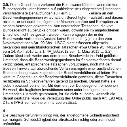
3.5.
Diese Grundsätze verkennt die Beschwerdeführerin, wenn sie vor
Bundesgericht unter Hinweis auf zahlreiche neu eingereichte Unterlagen
verschiedenste Behauptungen zu Herrn L.________ - einem an den
Beschwerdegegnerinnen wirtschaftlich Berechtigten - aufstellt und daraus
ableitet, er sei durch betrügerische Machenschaften und Korruption zu
seinem Vermögen gekommen. Von notorischen Tatsachen, die vom
Bundesgericht zu berücksichtigen wären, obwohl sie im angefochtenen
Entscheid nicht festgestellt wurden, kann entgegen der in der
Beschwerde vertretenen Ansicht keine Rede sein (vgl. zu den vom
Novenverbot nach
Art. 99 Abs. 1 BGG
nicht erfassten allgemein
bekannten und gerichtsnotorischen Tatsachen etwa Urteile 9C_748/2014
vom 14. April 2015 E. 2.1; 4A_560/2012 vom 1. März 2013 E. 2.2).
Zudem lässt sich weder aus dem in der Beschwerde ins Feld geführten
Umstand, dass die Beschwerdegegnerinnen im Schiedsverfahren darauf
verzichteten, entsprechende Tatsachen vorzutragen, noch mit dem
blossen Hinweis auf abweichende Verfahrensregeln einer ausländischen
Rechtsordnung etwas zugunsten der Beschwerdeführerin ableiten. Es
wäre im Gegenteil an der Beschwerdeführerin gewesen, diese Tatsachen
rechtzeitig im Schiedsverfahren geltend zu machen. Darauf hatte sie
jedoch bewusst verzichtet. Mit dem erst vor Bundesgericht erhobenen
Einwand, die fraglichen Investitionen seien unter betrügerischen
Umständen zustande gekommen, ist sie nicht zu hören, weshalb die
darauf gestützte Rüge der Verletzung des Ordre public nach
Art. 190 Abs.
2 lit. e IPRG
von vornherein ins Leere stösst.
4.
Die Beschwerdeführerin bringt vor, der angefochtene Schiedsentscheid
sei mangels Schiedsfähigkeit der Streitsache nichtig oder zumindest
anfechtbar.