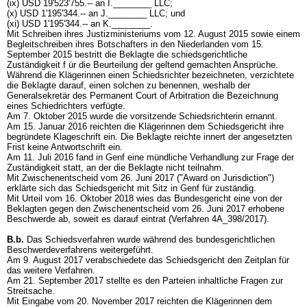
(ix) USD 19'523'755.-- an I.________ LLC;
(x) USD 1'195'344.-- an J.________ LLC; und
(xi) USD 1'195'344.-- an K.________.
Mit Schreiben ihres Justizministeriums vom 12. August 2015 sowie einem
Begleitschreiben ihres Botschafters in den Niederlanden vom 15.
September 2015 bestritt die Beklagte die schiedsgerichtliche
Zuständigkeit f ür die Beurteilung der geltend gemachten Ansprüche.
Während die Klägerinnen einen Schiedsrichter bezeichneten, verzichtete
die Beklagte darauf, einen solchen zu benennen, weshalb der
Generalsekretär des Permanent Court of Arbitration die Bezeichnung
eines Schiedrichters verfügte.
Am 7. Oktober 2015 wurde die vorsitzende Schiedsrichterin ernannt.
Am 15. Januar 2016 reichten die Klägerinnen dem Schiedsgericht ihre
begründete Klageschrift ein. Die Beklagte reichte innert der angesetzten
Frist keine Antwortschrift ein.
Am 11. Juli 2016 fand in Genf eine mündliche Verhandlung zur Frage der
Zuständigkeit statt, an der die Beklagte nicht teilnahm.
Mit Zwischenentscheid vom 26. Juni 2017 ("Award on Jurisdiction")
erklärte sich das Schiedsgericht mit Sitz in Genf für zuständig.
Mit Urteil vom 16. Oktober 2018 wies das Bundesgericht eine von der
Beklagten gegen den Zwischenentscheid vom 26. Juni 2017 erhobene
Beschwerde ab, soweit es darauf eintrat (Verfahren 4A_398/2017).
B.b.
Das Schiedsverfahren wurde während des bundesgerichtlichen
Beschwerdeverfahrens weitergeführt.
Am 9. August 2017 verabschiedete das Schiedsgericht den Zeitplan für
das weitere Verfahren.
Am 21. September 2017 stellte es den Parteien inhaltliche Fragen zur
Streitsache.
Mit Eingabe vom 20. November 2017 reichten die Klägerinnen dem