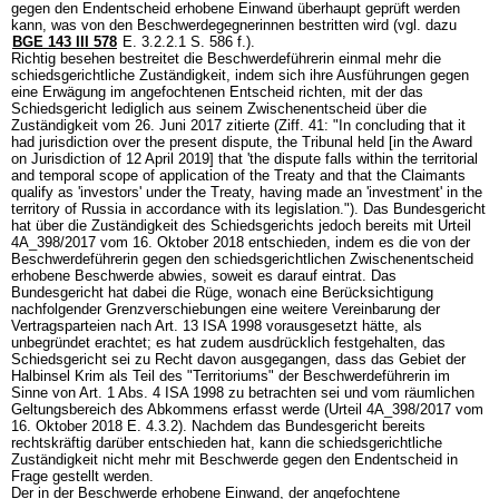
gegen den Endentscheid erhobene Einwand überhaupt geprüft werden
kann, was von den Beschwerdegegnerinnen bestritten wird (vgl. dazu
BGE 143 III 578
E. 3.2.2.1 S. 586 f.).
Richtig besehen bestreitet die Beschwerdeführerin einmal mehr die
schiedsgerichtliche Zuständigkeit, indem sich ihre Ausführungen gegen
eine Erwägung im angefochtenen Entscheid richten, mit der das
Schiedsgericht lediglich aus seinem Zwischenentscheid über die
Zuständigkeit vom 26. Juni 2017 zitierte (Ziff. 41: "In concluding that it
had jurisdiction over the present dispute, the Tribunal held [in the Award
on Jurisdiction of 12 April 2019] that 'the dispute falls within the territorial
and temporal scope of application of the Treaty and that the Claimants
qualify as 'investors' under the Treaty, having made an 'investment' in the
territory of Russia in accordance with its legislation."). Das Bundesgericht
hat über die Zuständigkeit des Schiedsgerichts jedoch bereits mit Urteil
4A_398/2017 vom 16. Oktober 2018 entschieden, indem es die von der
Beschwerdeführerin gegen den schiedsgerichtlichen Zwischenentscheid
erhobene Beschwerde abwies, soweit es darauf eintrat. Das
Bundesgericht hat dabei die Rüge, wonach eine Berücksichtigung
nachfolgender Grenzverschiebungen eine weitere Vereinbarung der
Vertragsparteien nach Art. 13 ISA 1998 vorausgesetzt hätte, als
unbegründet erachtet; es hat zudem ausdrücklich festgehalten, das
Schiedsgericht sei zu Recht davon ausgegangen, dass das Gebiet der
Halbinsel Krim als Teil des "Territoriums" der Beschwerdeführerin im
Sinne von Art. 1 Abs. 4 ISA 1998 zu betrachten sei und vom räumlichen
Geltungsbereich des Abkommens erfasst werde (Urteil 4A_398/2017 vom
16. Oktober 2018 E. 4.3.2). Nachdem das Bundesgericht bereits
rechtskräftig darüber entschieden hat, kann die schiedsgerichtliche
Zuständigkeit nicht mehr mit Beschwerde gegen den Endentscheid in
Frage gestellt werden.
Der in der Beschwerde erhobene Einwand, der angefochtene