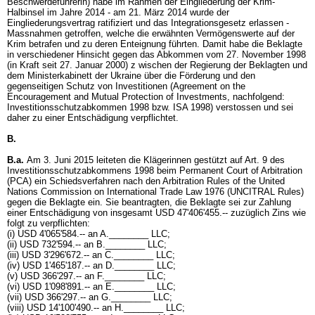
Beschwerdeführerin) habe im Rahmen der Eingliederung der Krim-
Halbinsel im Jahre 2014 - am 21. März 2014 wurde der
Eingliederungsvertrag ratifiziert und das Integrationsgesetz erlassen -
Massnahmen getroffen, welche die erwähnten Vermögenswerte auf der
Krim betrafen und zu deren Enteignung führten. Damit habe die Beklagte
in verschiedener Hinsicht gegen das Abkommen vom 27. November 1998
(in Kraft seit 27. Januar 2000) z wischen der Regierung der Beklagten und
dem Ministerkabinett der Ukraine über die Förderung und den
gegenseitigen Schutz von Investitionen (Agreement on the
Encouragement and Mutual Protection of Investments, nachfolgend:
Investitionsschutzabkommen 1998 bzw. ISA 1998) verstossen und sei
daher zu einer Entschädigung verpflichtet.
B.
B.a.
Am 3. Juni 2015 leiteten die Klägerinnen gestützt auf Art. 9 des
Investitionsschutzabkommens 1998 beim Permanent Court of Arbitration
(PCA) ein Schiedsverfahren nach den Arbitration Rules of the United
Nations Commission on International Trade Law 1976 (UNCITRAL Rules)
gegen die Beklagte ein. Sie beantragten, die Beklagte sei zur Zahlung
einer Entschädigung von insgesamt USD 47'406'455.-- zuzüglich Zins wie
folgt zu verpflichten:
(i) USD 4'065'584.-- an A.________ LLC;
(ii) USD 732'594.-- an B.________ LLC;
(iii) USD 3'296'672.-- an C.________ LLC;
(iv) USD 1'465'187.-- an D.________ LLC;
(v) USD 366'297.-- an F.________ LLC;
(vi) USD 1'098'891.-- an E.________ LLC;
(vii) USD 366'297.-- an G.________ LLC;
(viii) USD 14'100'490.-- an H.________ LLC;