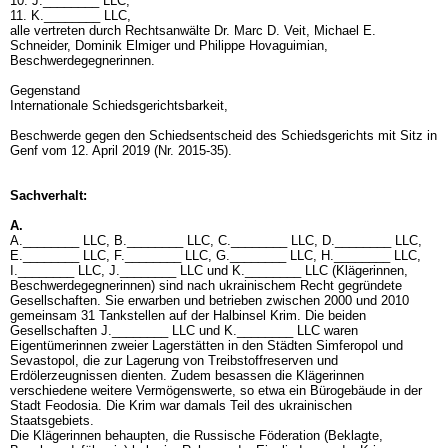
10. J.________ LLC,
11. K.________ LLC,
alle vertreten durch Rechtsanwälte Dr. Marc D. Veit, Michael E.
Schneider, Dominik Elmiger und Philippe Hovaguimian,
Beschwerdegegnerinnen.
Gegenstand
Internationale Schiedsgerichtsbarkeit,
Beschwerde gegen den Schiedsentscheid des Schiedsgerichts mit Sitz in
Genf vom 12. April 2019 (Nr. 2015-35).
Sachverhalt:
A.
A.________ LLC, B.________ LLC, C.________ LLC, D.________ LLC,
E.________ LLC, F.________ LLC, G.________ LLC, H.________ LLC,
I.________ LLC, J.________ LLC und K.________ LLC (Klägerinnen,
Beschwerdegegnerinnen) sind nach ukrainischem Recht gegründete
Gesellschaften. Sie erwarben und betrieben zwischen 2000 und 2010
gemeinsam 31 Tankstellen auf der Halbinsel Krim. Die beiden
Gesellschaften J.________ LLC und K.________ LLC waren
Eigentümerinnen zweier Lagerstätten in den Städten Simferopol und
Sevastopol, die zur Lagerung von Treibstoffreserven und
Erdölerzeugnissen dienten. Zudem besassen die Klägerinnen
verschiedene weitere Vermögenswerte, so etwa ein Bürogebäude in der
Stadt Feodosia. Die Krim war damals Teil des ukrainischen
Staatsgebiets.
Die Klägerinnen behaupten, die Russische Föderation (Beklagte,