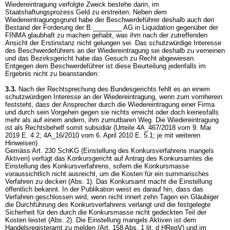
Wiedereintragung verfolgte Zweck bestehe darin, im
Staatshaftungsprozess Geld zu erstreiten. Neben dem
Wiedereintragungsgrund habe der Beschwerdeführer deshalb auch den
Bestand der Forderung der B.________ AG in Liquidation gegenüber der
FINMA glaubhaft zu machen gehabt, was ihm nach der zutreffenden
Ansicht der Erstinstanz nicht gelungen sei. Das schutzwürdige Interesse
des Beschwerdeführers an der Wiedereintragung sei deshalb zu verneinen
und das Bezirksgericht habe das Gesuch zu Recht abgewiesen.
Entgegen dem Beschwerdeführer ist diese Beurteilung jedenfalls im
Ergebnis nicht zu beanstanden:
3.3.
Nach der Rechtsprechung des Bundesgerichts fehlt es an einem
schutzwürdigen Interesse an der Wiedereintragung, wenn zum vornherein
feststeht, dass der Ansprecher durch die Wiedereintragung einer Firma
und durch sein Vorgehen gegen sie nichts erreicht oder doch keinesfalls
mehr als auf einem andern, ihm zumutbaren Weg. Die Wiedereintragung
ist als Rechtsbehelf somit subsidiär (Urteile 4A_467/2018 vom 9. Mai
2019 E. 4.2; 4A_16/2010 vom 6. April 2010 E. 5.1; je mit weiteren
Hinweisen).
Gemäss
Art. 230 SchKG
(Einstellung des Konkursverfahrens mangels
Aktiven) verfügt das Konkursgericht auf Antrag des Konkursamtes die
Einstellung des Konkursverfahrens, sofern die Konkursmasse
voraussichtlich nicht ausreicht, um die Kosten für ein summarisches
Verfahren zu decken (Abs. 1). Das Konkursamt macht die Einstellung
öffentlich bekannt. In der Publikation weist es darauf hin, dass das
Verfahren geschlossen wird, wenn nicht innert zehn Tagen ein Gläubiger
die Durchführung des Konkursverfahrens verlangt und die festgelegte
Sicherheit für den durch die Konkursmasse nicht gedeckten Teil der
Kosten leistet (Abs. 2). Die Einstellung mangels Aktiven ist dem
Handelsregisteramt zu melden (
Art. 158 Abs. 1 lit. d HRegV
) und im