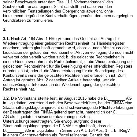
seiner Beschwerde unter dem Titel "1.1 Vorbemerkungen" den
Sachverhalt frei aus eigener Sicht darstellt und dabei von den
verbindlichen Feststellungen des Obergerichts abweicht, ohne
hinreichend begründete Sachverhaltsrügen gemäss den eben dargelegten
Grundsätzen zu formulieren.
3.
3.1.
Nach
Art. 164 Abs. 1 HRegV
kann das Gericht auf Antrag die
Wiedereintragung einer gelöschten Rechtseinheit ins Handelsregister
anordnen, sofern glaubhaft gemacht wird, dass: a. nach Abschluss der
Liquidation der gelöschten Rechtseinheit Aktiven vorliegen, die noch nicht
verwertet oder verteilt worden sind; b. die gelöschte Rechtseinheit in
einem Gerichtsverfahren als Partei teilnimmt; c. die Wiedereintragung der
gelöschten Rechtseinheit für die Bereinigung eines öffentlichen Registers
erforderlich ist; oder d. die Wiedereintragung für die Beendigung des
Konkursverfahrens der gelöschten Rechtseinheit erforderlich ist. Zum
Antrag ist gemäss Abs. 2 desselben Artikels berechtigt, wer ein
schutzwürdiges Interesse an der Wiedereintragung der gelöschten
Rechtseinheit hat.
3.2.
Die Vorinstanz stellte fest, im August 2015 habe die B.________ AG
in Liquidation, vertreten durch den Beschwerdeführer, bei der FINMA eine
Staatshaftungsklage eingereicht und schwerwiegende Pflichtverletzungen
der Beauftragten der FINMA geltend gemacht, namentlich der C.________
AG als Liquidatorin sowie der davor eingesetzten
Untersuchungsbeauftragten. Sie erwog, aufgrund dieser
Staatshaftungsklage gegen die FINMA sei glaubhaft, dass die
B.________ AG in Liquidation im Sinne von
Art. 164 Abs. 1 lit. b HRegV
in einem Gerichtsverfahren als Partei teilnehme. Der mit der