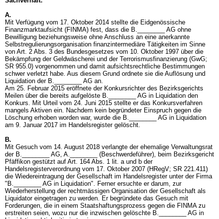
Sachverhalt:
A.
Mit Verfügung vom 17. Oktober 2014 stellte die Eidgenössische
Finanzmarktaufsicht (FINMA) fest, dass die B.________ AG ohne
Bewilligung beziehungsweise ohne Anschluss an eine anerkannte
Selbstregulierungsorganisation finanzintermediäre Tätigkeiten im Sinne
von
Art. 2 Abs. 3 des Bundesgesetzes vom 10. Oktober 1997 über die
Bekämpfung der Geldwäscherei und der Terrorismusfinanzierung (GwG;
SR 955.0)
vorgenommen und damit aufsichtsrechtliche Bestimmungen
schwer verletzt habe. Aus diesem Grund ordnete sie die Auflösung und
Liquidation der B.________ AG an.
Am 25. Februar 2015 eröffnete der Konkursrichter des Bezirksgerichts
Meilen über die bereits aufgelöste B.________ AG in Liquidation den
Konkurs. Mit Urteil vom 24. Juni 2015 stellte er das Konkursverfahren
mangels Aktiven ein. Nachdem kein begründeter Einspruch gegen die
Löschung erhoben worden war, wurde die B.________ AG in Liquidation
am 9. Januar 2017 im Handelsregister gelöscht.
B.
Mit Gesuch vom 14. August 2018 verlangte der ehemalige Verwaltungsrat
der B.________ AG, A.________ (Beschwerdeführer), beim Bezirksgericht
Pfäffikon gestützt auf Art. 164 Abs. 1 lit. a und b der
Handelsregisterverordnung vom 17. Oktober 2007 (HRegV; SR 221.411)
die Wiedereintragung der Gesellschaft im Handelsregister unter der Firma
"B.________ AG in Liquidation". Ferner ersuchte er darum, zur
Wiederherstellung der rechtmässigen Organisation der Gesellschaft als
Liquidator eingetragen zu werden. Er begründete das Gesuch mit
Forderungen, die in einem Staatshaftungsprozess gegen die FINMA zu
erstreiten seien, wozu nur die inzwischen gelöschte B.________ AG in