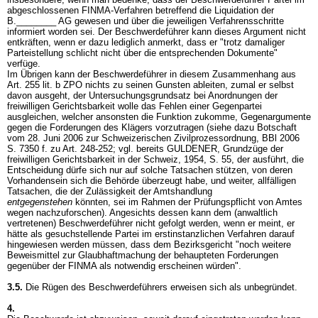
abgeschlossenen FINMA-Verfahren betreffend die Liquidation der
B.________ AG gewesen und über die jeweiligen Verfahrensschritte
informiert worden sei. Der Beschwerdeführer kann dieses Argument nicht
entkräften, wenn er dazu lediglich anmerkt, dass er "trotz damaliger
Parteistellung schlicht nicht über die entsprechenden Dokumente"
verfüge.
Im Übrigen kann der Beschwerdeführer in diesem Zusammenhang aus
Art. 255 lit. b ZPO
nichts zu seinen Gunsten ableiten, zumal er selbst
davon ausgeht, der Untersuchungsgrundsatz bei Anordnungen der
freiwilligen Gerichtsbarkeit wolle das Fehlen einer Gegenpartei
ausgleichen, welcher ansonsten die Funktion zukomme, Gegenargumente
gegen die Forderungen des Klägers vorzutragen (siehe dazu Botschaft
vom 28. Juni 2006 zur Schweizerischen Zivilprozessordnung, BBl 2006
S. 7350 f. zu Art. 248-252; vgl. bereits GULDENER, Grundzüge der
freiwilligen Gerichtsbarkeit in der Schweiz, 1954, S. 55, der ausführt, die
Entscheidung dürfe sich nur auf solche Tatsachen stützen, von deren
Vorhandensein sich die Behörde überzeugt habe, und weiter, allfälligen
Tatsachen, die der Zulässigkeit der Amtshandlung
entgegenstehen
könnten, sei im Rahmen der Prüfungspflicht von Amtes
wegen nachzuforschen). Angesichts dessen kann dem (anwaltlich
vertretenen) Beschwerdeführer nicht gefolgt werden, wenn er meint, er
hätte als gesuchstellende Partei im erstinstanzlichen Verfahren darauf
hingewiesen werden müssen, dass dem Bezirksgericht "noch weitere
Beweismittel zur Glaubhaftmachung der behaupteten Forderungen
gegenüber der FINMA als notwendig erscheinen würden".
3.5.
Die Rügen des Beschwerdeführers erweisen sich als unbegründet.
4.