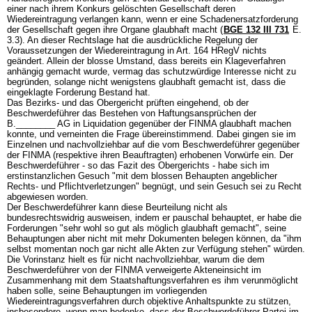
einer nach ihrem Konkurs gelöschten Gesellschaft deren
Wiedereintragung verlangen kann, wenn er eine Schadenersatzforderung
der Gesellschaft gegen ihre Organe glaubhaft macht (
BGE 132 III 731
E.
3.3). An dieser Rechtslage hat die ausdrückliche Regelung der
Voraussetzungen der Wiedereintragung in
Art. 164 HRegV
nichts
geändert. Allein der blosse Umstand, dass bereits ein Klageverfahren
anhängig gemacht wurde, vermag das schutzwürdige Interesse nicht zu
begründen, solange nicht wenigstens glaubhaft gemacht ist, dass die
eingeklagte Forderung Bestand hat.
Das Bezirks- und das Obergericht prüften eingehend, ob der
Beschwerdeführer das Bestehen von Haftungsansprüchen der
B.________ AG in Liquidation gegenüber der FINMA glaubhaft machen
konnte, und verneinten die Frage übereinstimmend. Dabei gingen sie im
Einzelnen und nachvollziehbar auf die vom Beschwerdeführer gegenüber
der FINMA (respektive ihren Beauftragten) erhobenen Vorwürfe ein. Der
Beschwerdeführer - so das Fazit des Obergerichts - habe sich im
erstinstanzlichen Gesuch "mit dem blossen Behaupten angeblicher
Rechts- und Pflichtverletzungen" begnügt, und sein Gesuch sei zu Recht
abgewiesen worden.
Der Beschwerdeführer kann diese Beurteilung nicht als
bundesrechtswidrig ausweisen, indem er pauschal behauptet, er habe die
Forderungen "sehr wohl so gut als möglich glaubhaft gemacht", seine
Behauptungen aber nicht mit mehr Dokumenten belegen können, da "ihm
selbst momentan noch gar nicht alle Akten zur Verfügung stehen" würden.
Die Vorinstanz hielt es für nicht nachvollziehbar, warum die dem
Beschwerdeführer von der FINMA verweigerte Akteneinsicht im
Zusammenhang mit dem Staatshaftungsverfahren es ihm verunmöglicht
haben solle, seine Behauptungen im vorliegenden
Wiedereintragungsverfahren durch objektive Anhaltspunkte zu stützen,
insbesondere, wenn man bedenke, dass der Beschwerdeführer Partei im