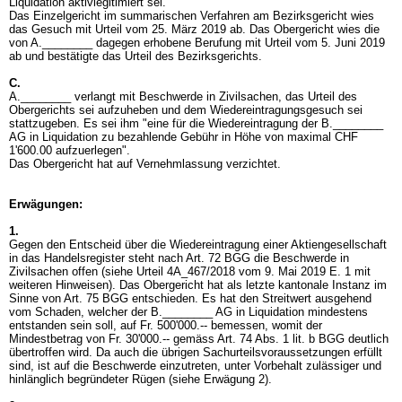
Liquidation aktivlegitimiert sei.
Das Einzelgericht im summarischen Verfahren am Bezirksgericht wies
das Gesuch mit Urteil vom 25. März 2019 ab. Das Obergericht wies die
von A.________ dagegen erhobene Berufung mit Urteil vom 5. Juni 2019
ab und bestätigte das Urteil des Bezirksgerichts.
C.
A.________ verlangt mit Beschwerde in Zivilsachen, das Urteil des
Obergerichts sei aufzuheben und dem Wiedereintragungsgesuch sei
stattzugeben. Es sei ihm "eine für die Wiedereintragung der B.________
AG in Liquidation zu bezahlende Gebühr in Höhe von maximal CHF
1'600.00 aufzuerlegen".
Das Obergericht hat auf Vernehmlassung verzichtet.
Erwägungen:
1.
Gegen den Entscheid über die Wiedereintragung einer Aktiengesellschaft
in das Handelsregister steht nach
Art. 72 BGG
die Beschwerde in
Zivilsachen offen (siehe Urteil 4A_467/2018 vom 9. Mai 2019 E. 1 mit
weiteren Hinweisen). Das Obergericht hat als letzte kantonale Instanz im
Sinne von
Art. 75 BGG
entschieden. Es hat den Streitwert ausgehend
vom Schaden, welcher der B.________ AG in Liquidation mindestens
entstanden sein soll, auf Fr. 500'000.-- bemessen, womit der
Mindestbetrag von Fr. 30'000.-- gemäss
Art. 74 Abs. 1 lit. b BGG
deutlich
übertroffen wird. Da auch die übrigen Sachurteilsvoraussetzungen erfüllt
sind, ist auf die Beschwerde einzutreten, unter Vorbehalt zulässiger und
hinlänglich begründeter Rügen (siehe Erwägung 2).