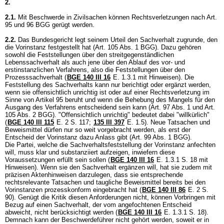
2.
2.1.
Mit Beschwerde in Zivilsachen können Rechtsverletzungen nach
Art.
95 und 96 BGG
gerügt werden.
2.2.
Das Bundesgericht legt seinem Urteil den Sachverhalt zugrunde, den
die Vorinstanz festgestellt hat (
Art. 105 Abs. 1 BGG
). Dazu gehören
sowohl die Feststellungen über den streitgegenständlichen
Lebenssachverhalt als auch jene über den Ablauf des vor- und
erstinstanzlichen Verfahrens, also die Feststellungen über den
Prozesssachverhalt (
BGE 140 III 16
E. 1.3.1 mit Hinweisen). Die
Feststellung des Sachverhalts kann nur berichtigt oder ergänzt werden,
wenn sie offensichtlich unrichtig ist oder auf einer Rechtsverletzung im
Sinne von Artikel 95 beruht und wenn die Behebung des Mangels für den
Ausgang des Verfahrens entscheidend sein kann (
Art. 97 Abs. 1 und
Art.
105 Abs. 2 BGG
). "Offensichtlich unrichtig" bedeutet dabei "willkürlich"
(
BGE 140 III 115
E. 2 S. 117;
135 III 397
E. 1.5). Neue Tatsachen und
Beweismittel dürfen nur so weit vorgebracht werden, als erst der
Entscheid der Vorinstanz dazu Anlass gibt (
Art. 99 Abs. 1 BGG
).
Die Partei, welche die Sachverhaltsfeststellung der Vorinstanz anfechten
will, muss klar und substanziiert aufzeigen, inwiefern diese
Voraussetzungen erfüllt sein sollen (
BGE 140 III 16
E. 1.3.1 S. 18 mit
Hinweisen). Wenn sie den Sachverhalt ergänzen will, hat sie zudem mit
präzisen Aktenhinweisen darzulegen, dass sie entsprechende
rechtsrelevante Tatsachen und taugliche Beweismittel bereits bei den
Vorinstanzen prozesskonform eingebracht hat (
BGE 140 III 86
E. 2 S.
90). Genügt die Kritik diesen Anforderungen nicht, können Vorbringen mit
Bezug auf einen Sachverhalt, der vom angefochtenen Entscheid
abweicht, nicht berücksichtigt werden (
BGE 140 III 16
E. 1.3.1 S. 18).
Demnach kann der Beschwerdeführer nicht gehört werden, soweit er in