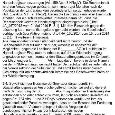
Handelsregister einzutragen (
Art. 159 Abs. 3 HRegV
). Die Rechtseinheit
wird von Amtes wegen gelöscht, wenn innert drei Monaten nach der
Publikation der Eintragung kein begründeter Einspruch erhoben wurde
(
Art. 159 Abs. 5 lit. a HRegV
). Gegen die Löschung kann jeder Einspruch
erheben, der ein schützenswertes Interesse daran hat, dass die
Rechtseinheit weiter im Handelsregister eingetragen bleibt (Urteil
4A_467/2018 vom 9. Mai 2019 E. 5.1). Mit dem Einspruch gegen die
Löschung kann namentlich geltend gemacht werden, die Gesellschaft
verfüge noch über Aktiven (siehe Urteil 4A_163/2014 vom 16. Juni 2014
E. 2.1 mit weiteren Hinweisen).
Aus dem angefochtenen Entscheid geht nicht hervor und der
Beschwerdeführer tut auch nicht dar, weshalb er angesichts der
Möglichkeit, gegen die Löschung der B.________ AG in Liquidation im
Handelsregister Einspruch zu erheben, auf deren Wiedereintragung
angewiesen sein soll, zumal er den Staatshaftungsprozess im Zeitpunkt
der Löschung der B.________ AG in Liquidation bereits in deren Namen
bei der FINMA anhängig gemacht hatte. Demzufolge fehlt es jedenfalls an
der Voraussetzung der Subsidiarität und somit bereits unter diesem
Gesichtspunkt am schutzwürdigen Interesse des Beschwerdeführers an
der Wiedereintragung.
3.4.
Soweit sich der Beschwerdeführer aber darauf beruft, im
Staatshaftungsprozess Ansprüche geltend machen zu wollen, die erst
nach
der Löschung der B.________ AG in Liquidation im Handelsregister
entstanden sind oder entdeckt wurden, ist nicht erkennbar, inwiefern es
gegen
Art. 164 Abs. 1 und 2 HRegV
verstossen würde, von ihm als
gesuchstellender Partei zu verlangen, dass er den Bestand der Forderung
glaubhaft macht. Vielmehr entspricht dieses Vorgehen der
bundesgerichtlichen Praxis vor Inkrafttreten der neuen
Handelsregisterverordnung am 1. Januar 2008, wonach der Gläubiger