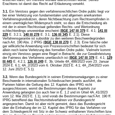
Erachtens ist damit das Recht auf Erläuterung verwirkt.
3.1.
Ein Verstoss gegen den verfahrensrechtlichen Ordre public liegt vor
bei einer Verletzung von fundamentalen und allgemein anerkannten
Verfahrensgrundsätzen, deren Nichtbeachtung zum Rechtsempfinden in
einem unerträglichen Widerspruch steht, so dass die Entscheidung als
mit der in einem Rechtsstaat geltenden Rechts- und Wertordnung
schlechterdings unvereinbar erscheint (
BGE 147 III 379
E. 4.1;
141 III
229
E. 3.2.1;
140 III 278
E. 3.1;
136 III 345
E. 2.1). Diese
Verfahrensgarantie ist subsidiär zu den weiteren Beschwerdegründen
nach
Art. 190 Abs. 2 IPRG
(
BGE 138 III 270
E. 2.3). Eine falsche oder
gar willkürliche Anwendung von Prozessvorschriften bedeutet für sich
allein noch keine Verletzung des formellen Ordre public. Vielmehr kommt
einzig ein Verstoss gegen eine Regel in Betracht, die zur Gewährleistung
der Fairness des Verfahrens unerlässlich ist (
BGE 147 III 379
E. 4.1;
129
III 445
E. 4.2.1;
126 III 249
E. 3b; Urteile 4A_488/2023 vom 23. Januar
2024 E. 6.1; 4A_2/2023 vom 6. Oktober 2023 E. 4.1; 4A_254/2023 vom
12. Juni 2023 E. 5.1).
3.2.
Wenn das Bundesgericht in seinen Eintretenserwägungen zu einer
Beschwerde in internationalen Schiedssachen jeweils ausführt, die
Parteien hätten die Geltung des 12. Kapitels des IPRG nicht
ausgeschlossen, womit die Bestimmungen dieses Kapitels zur
Anwendung gelangten (so auch hier in E. 1.2 und im Urteil 4A_41/2023
vom 12. Mai 2023 E. 1.1), sind vorab die Bestimmungen nach
Art. 190 ff.
IPRG
betreffend das Rechtsmittelverfahren vor
Bundesgericht
angesprochen. Damit ist aber nicht gemeint, dass das Bundesgericht
über die Einhaltung der im 12. Kapitel des IPRG für das Verfahren vor
dem
Schiedsgericht
mit Sitz in der Schweiz enthaltenen Vorschriften bzw.