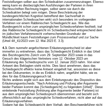
Feststellungen selber aus den Schiedsakten zusammenzutragen. Ebenso
wenig kann es diesbezüglichen Ausführungen der Parteien in ihren
Rechtsschriften Rechnung tragen, selbst wenn sie durch die
Schiedsakten belegt sein mögen. Diese Beschränkung der
bundesgerichtlichen Kognition betreffend den Sachverhalt in
internationalen Schiedssachen wirkt sich besonders im vorliegenden
Verfahren vor einem Rabbinischen Schiedsgericht aus. Wie das
Bundesgericht schon zum ursprünglichen Schiedsverfahren festhielt, traf
das Rabbinische Schiedsgericht im Schiedsentscheid entsprechend dem
im jüdischen Verfahrensrecht vorherrschenden Grundsatz der
Mündlichkeit kaum Feststellungen zum Prozessverlauf und zur Sache
(Urteil 4A_41/2023 vom 12. Mai 2023 E. 3.3).
4.3.
Dem nunmehr angefochtenen Erläuterungsentscheid ist aber
immerhin zu entnehmen, dass das Schiedsgericht Einblick in das Urteil
des Bezirksgerichts Zürich vom 29. September 2023 sowie in das
Gesuch des klägerischen Vertreters vom 12. Oktober 2023 um
Erläuterung des Schiedsspruchs vom 12. Januar 2023 nahm. Von einer
Antwort des Beklagten steht nichts. Dies lässt annehmen, dass das
Schiedsgericht effektiv keine Antwort eingeholt hat, ansonsten es diese
bei den Dokumenten, in die es Einblick nahm, angeführt hätte, wie es
dies für das Erläuterungsgesuch tat.
Nichts anderes ergibt sich aus dem Einleitungssatz des Dispositivs des
Erläuterungsentscheids: "Nach Anhörung und Prüfung aller Argumente
beider Parteien kommt das [Schiedsgericht] zu folgendem [Urteil]". Diese
einleitende Feststellung (Anhörung aller Argumente beider Parteien) ist
aus dem ursprünglichen Schiedsspruch übernommen und bezieht sich
offensichtlich auf das ursprüngliche Schiedsverfahren, nicht aber auf das
Erläuterungsverfahren.
Sodann hat das Schiedsgericht dem Vorhalt, den Beschwerdeführer nicht