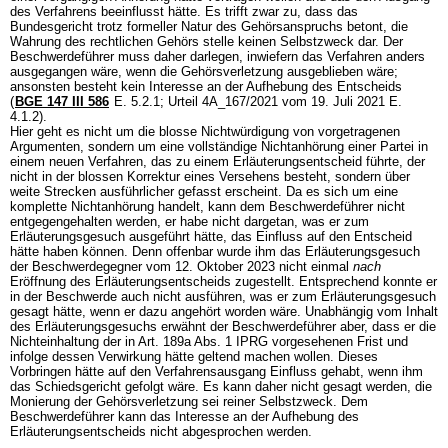
des Verfahrens beeinflusst hätte. Es trifft zwar zu, dass das
Bundesgericht trotz formeller Natur des Gehörsanspruchs betont, die
Wahrung des rechtlichen Gehörs stelle keinen Selbstzweck dar. Der
Beschwerdeführer muss daher darlegen, inwiefern das Verfahren anders
ausgegangen wäre, wenn die Gehörsverletzung ausgeblieben wäre;
ansonsten besteht kein Interesse an der Aufhebung des Entscheids
(
BGE 147 III 586
E. 5.2.1; Urteil 4A_167/2021 vom 19. Juli 2021 E.
4.1.2).
Hier geht es nicht um die blosse Nichtwürdigung von vorgetragenen
Argumenten, sondern um eine vollständige Nichtanhörung einer Partei in
einem neuen Verfahren, das zu einem Erläuterungsentscheid führte, der
nicht in der blossen Korrektur eines Versehens besteht, sondern über
weite Strecken ausführlicher gefasst erscheint. Da es sich um eine
komplette Nichtanhörung handelt, kann dem Beschwerdeführer nicht
entgegengehalten werden, er habe nicht dargetan, was er zum
Erläuterungsgesuch ausgeführt hätte, das Einfluss auf den Entscheid
hätte haben können. Denn offenbar wurde ihm das Erläuterungsgesuch
der Beschwerdegegner vom 12. Oktober 2023 nicht einmal
nach
Eröffnung des Erläuterungsentscheids zugestellt. Entsprechend konnte er
in der Beschwerde auch nicht ausführen, was er zum Erläuterungsgesuch
gesagt hätte, wenn er dazu angehört worden wäre. Unabhängig vom Inhalt
des Erläuterungsgesuchs erwähnt der Beschwerdeführer aber, dass er die
Nichteinhaltung der in
Art. 189a Abs. 1 IPRG
vorgesehenen Frist und
infolge dessen Verwirkung hätte geltend machen wollen. Dieses
Vorbringen hätte auf den Verfahrensausgang Einfluss gehabt, wenn ihm
das Schiedsgericht gefolgt wäre. Es kann daher nicht gesagt werden, die
Monierung der Gehörsverletzung sei reiner Selbstzweck. Dem
Beschwerdeführer kann das Interesse an der Aufhebung des
Erläuterungsentscheids nicht abgesprochen werden.