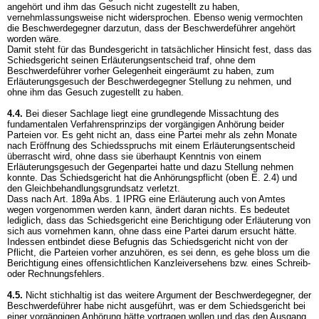
angehört und ihm das Gesuch nicht zugestellt zu haben,
vernehmlassungsweise nicht widersprochen. Ebenso wenig vermochten
die Beschwerdegegner darzutun, dass der Beschwerdeführer angehört
worden wäre.
Damit steht für das Bundesgericht in tatsächlicher Hinsicht fest, dass das
Schiedsgericht seinen Erläuterungsentscheid traf, ohne dem
Beschwerdeführer vorher Gelegenheit eingeräumt zu haben, zum
Erläuterungsgesuch der Beschwerdegegner Stellung zu nehmen, und
ohne ihm das Gesuch zugestellt zu haben.
4.4.
Bei dieser Sachlage liegt eine grundlegende Missachtung des
fundamentalen Verfahrensprinzips der vorgängigen Anhörung beider
Parteien vor. Es geht nicht an, dass eine Partei mehr als zehn Monate
nach Eröffnung des Schiedsspruchs mit einem Erläuterungsentscheid
überrascht wird, ohne dass sie überhaupt Kenntnis von einem
Erläuterungsgesuch der Gegenpartei hatte und dazu Stellung nehmen
konnte. Das Schiedsgericht hat die Anhörungspflicht (oben E. 2.4) und
den Gleichbehandlungsgrundsatz verletzt.
Dass nach
Art. 189a Abs. 1 IPRG
eine Erläuterung auch von Amtes
wegen vorgenommen werden kann, ändert daran nichts. Es bedeutet
lediglich, dass das Schiedsgericht eine Berichtigung oder Erläuterung von
sich aus vornehmen kann, ohne dass eine Partei darum ersucht hätte.
Indessen entbindet diese Befugnis das Schiedsgericht nicht von der
Pflicht, die Parteien vorher anzuhören, es sei denn, es gehe bloss um die
Berichtigung eines offensichtlichen Kanzleiversehens bzw. eines Schreib-
oder Rechnungsfehlers.
4.5.
Nicht stichhaltig ist das weitere Argument der Beschwerdegegner, der
Beschwerdeführer habe nicht ausgeführt, was er dem Schiedsgericht bei
einer vorgängigen Anhörung hätte vortragen wollen und das den Ausgang