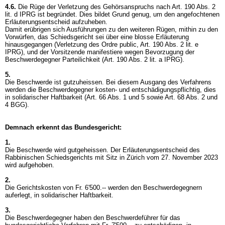
4.6.
Die Rüge der Verletzung des Gehörsanspruchs nach
Art. 190 Abs. 2
lit. d IPRG
ist begründet. Dies bildet Grund genug, um den angefochtenen
Erläuterungsentscheid aufzuheben.
Damit erübrigen sich Ausführungen zu den weiteren Rügen, mithin zu den
Vorwürfen, das Schiedsgericht sei über eine blosse Erläuterung
hinausgegangen (Verletzung des Ordre public,
Art. 190 Abs. 2 lit. e
IPRG
), und der Vorsitzende manifestiere wegen Bevorzugung der
Beschwerdegegner Parteilichkeit (
Art. 190 Abs. 2 lit. a IPRG
).
5.
Die Beschwerde ist gutzuheissen. Bei diesem Ausgang des Verfahrens
werden die Beschwerdegegner kosten- und entschädigungspflichtig, dies
in solidarischer Haftbarkeit (Art. 66 Abs. 1 und 5 sowie
Art. 68 Abs. 2 und
4 BGG
).
Demnach erkennt das Bundesgericht:
1.
Die Beschwerde wird gutgeheissen. Der Erläuterungsentscheid des
Rabbinischen Schiedsgerichts mit Sitz in Zürich vom 27. November 2023
wird aufgehoben.
2.
Die Gerichtskosten von Fr. 6'500.-- werden den Beschwerdegegnern
auferlegt, in solidarischer Haftbarkeit.
3.
Die Beschwerdegegner haben den Beschwerdeführer für das