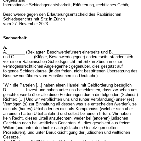
Gegenstand
Internationale Schiedsgerichtsbarkeit; Erläuterung, rechtliches Gehör,
Beschwerde gegen den Erläuterungsentscheid des Rabbinischen
Schiedsgerichts mit Sitz in Zürich
vom 27. November 2023.
Sachverhalt:
A.
A.________ (Beklagter, Beschwerdeführer) einerseits und B.________
und C.________ (Kläger, Beschwerdegegner) andererseits standen sich
vor einem Rabbinischen Schiedsgericht mit Sitz in Zürich in einer
vermögensrechtlichen Angelegenheit gegenüber, dies gestützt auf
folgende Schiedsklausel (in der freien, nicht bestrittenen Übersetzung des
Beschwerdeführers vom Hebräischen ins Deutsche) :
"Wir, die Parteien [...] haben einen Händel mit Geldforderung bezüglich
D.________ Invest und haben unter uns beschlossen, dass zwischen uns
gerichtet werde über alle diese Forderungen durch die folgenden (Schieds)
Richter: [...] Und wir verpflichten uns und (unter Verpfändung) unser (es)
Vermögen (s) zur Einhaltung all dessen was sie entscheiden (werden), sei
dies als (hartes) Urteil oder sei dies als Kompromiss (welcher sich aber
an einem harten Urteil anlehnt) und selbst bei einem Irrtum. Wir haben
kein Recht, dieses Urteil anzufechten, weder bei (anderen) jüdischen
Gerichten noch bei weltlichen Gerichten. All dies geschieht aus freiem
Willen (und unter den hiefür nach jüdischem Gesetz geregelten
Prozeduren), und unter Berücksichtigung der jüdischen und weltlichen
Gesetze."