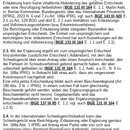
Erläuterung kann keine inhaltliche Abänderung des gefällten Entscheids
oder eine Hinzufügung herbeiführen (
BGE 131 III 164
E. 1.1; Martin Aebi,
in: Berner Kommentar, Bundesgesetz über das Internationale Privatrecht
[IPRG], 2023 N. 6 und 7 zu
Art. 189a IPRG
; vgl. auch
BGE 143 III 420
E.
2.1 zu
Art. 129 BGG
und dort E. 2.2 zum Verhältnis von Erläuterungs-
und Vollstreckungsverfahren bzw. Erkenntnisverfahren).
Die Berichtigung oder Erläuterung bildet integralen Bestandteil des
ursprünglichen Entscheids. Die Einheit von ursprünglichem und
berichtigtem bzw. erläutertem Entscheid hat auch Auswirkungen auf die
Anfechtung und Vollstreckung (
BGE 131 III 164
E. 1.1 und E. 1.2).
2.3.
Mit der Ergänzung ergeht ein zum ursprünglichen Entscheid
hinzutretender zusätzlicher Entscheid (
Addendum
), mit dem das
Schiedsgericht über einen Antrag oder einen Anspruch entscheidet, den
die Parteien im Schiedsverfahren geltend gemacht haben, der aber
unbeurteilt geblieben ist (
BGE 131 III 164
E. 1.1; Aebi, a.a.O., N. 9 zu
Art. 189a IPRG
). In Betracht fällt etwa auch, dass ein vergessener
Kostenspruch nachgeholt wird.
Eine
infra petita
Entscheidung bildet auch einen Beschwerdegrund (
Art.
190 Abs. 2 lit. c IPRG
). In einem solchen Fall kann gleichzeitig
Beschwerde geführt werden, wobei das Ergänzungsgesuch die
Beschwerdefrist nicht hemmt. Gegebenenfalls wird das
Beschwerdeverfahren sistiert, bis über das Ergänzungsgesuch
entschieden ist (
BGE 137 III 85
E. 1.2; vgl. auch
BGE 131 III 164
E.
1.2.4).
2.4.
In der internationalen Schiedsgerichtsbarkeit kann das
Schiedsgericht eine Berichtigung, Erläuterung oder Ergänzung gemäss
Art. 189a Abs. 1 IPRG
auf Antrag einer Partei oder von sich aus
vornehmen (dazu Bernhard Berger/Franz Kellerhals, International and