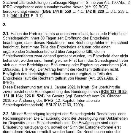
Sachverhaltsfeststellungen zulässige Rügen im Sinne von
Art. 190 Abs. 2
IPRG
vorgebracht oder ausnahmsweise Noven (
Art. 99 BGG
)
berücksichtigt werden (
BGE 144 III 559
E. 4.1;
142 III 220
E. 3.1, 239 E.
3.1;
140 III 477
E. 3.1).
2.
2.1.
Haben die Parteien nichts anderes vereinbart, kann jede Partei beim
Schiedsgericht innert 30 Tagen seit Eröffnung des Entscheids
beantragen, dass dieses Redaktions- und Rechnungsfehler im Entscheid
berichtigt, bestimmte Teile des Entscheids erläutert oder einen
ergänzenden Schiedsentscheid über Ansprüche fällt, die im
Schiedsverfahren zwar geltend gemacht wurden, im Entscheid aber nicht
behandelt worden sind. Innert gleicher Frist kann das Schiedsgericht von
sich aus eine Berichtigung, Erläuterung oder Ergänzung vornehmen (
Art.
189a Abs. 1 IPRG
). Der Antrag hemmt die Rechtsmittelfristen nicht.
Bezüglich des berichtigten, erläuterten oder ergänzten Teils des
Entscheids läuft die Rechtsmittelfrist von Neuem (
Art. 189a Abs. 2
IPRG
).
Diese Bestimmung trat am 1. Januar 2021 in Kraft. Sie überführt die
zuvor bestehende Rechtsprechung des Bundesgerichts (
BGE 137 III 85
;
131 III 164
;
126 III 524
) ins Gesetz (vgl. Botschaft vom 24. Oktober
2018 zur Änderung des IPRG [12. Kapitel: Internationale
Schiedsgerichtsbarkeit], BBl 2018 7163, 7200).
2.2.
Mit der Berichtigung korrigiert das Schiedsgericht Redaktions- oder
Rechnungsfehler. Die Erläuterung dient der Beseitigung von Unklarheiten
im Dispositiv eines Schiedsentscheids. Die Erwägungen sind einer
Erläuterung nur zugänglich, soweit der Sinn der Entscheidformel erst
durch deren Beizug ermittelt werden kann. Die Berichtigung oder die