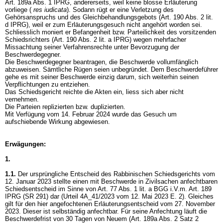
Art. 189a Abs. 1 IPRG
, andererseits, weil keine blosse Erläuterung
vorliege (
res iudicata
). Sodann rügt er eine Verletzung des
Gehörsanspruchs und des Gleichbehandlungsgebots (
Art. 190 Abs. 2 lit.
d IPRG
), weil er zum Erläuterungsgesuch nicht angehört worden sei.
Schliesslich moniert er Befangenheit bzw. Parteilichkeit des vorsitzenden
Schiedsrichters (
Art. 190 Abs. 2 lit. a IPRG
) wegen mehrfacher
Missachtung seiner Verfahrensrechte unter Bevorzugung der
Beschwerdegegner.
Die Beschwerdegegner beantragen, die Beschwerde vollumfänglich
abzuweisen. Sämtliche Rügen seien unbegründet. Dem Beschwerdeführer
gehe es mit seiner Beschwerde einzig darum, sich weiterhin seinen
Verpflichtungen zu entziehen.
Das Schiedsgericht reichte die Akten ein, liess sich aber nicht
vernehmen.
Die Parteien replizierten bzw. duplizierten.
Mit Verfügung vom 14. Februar 2024 wurde das Gesuch um
aufschiebende Wirkung abgewiesen.
Erwägungen:
1.
1.1.
Der ursprüngliche Entscheid des Rabbinischen Schiedsgerichts vom
12. Januar 2023 stellte einen mit Beschwerde in Zivilsachen anfechtbaren
Schiedsentscheid im Sinne von
Art. 77 Abs. 1 lit. a BGG
i.V.m.
Art. 189
IPRG
(SR 291) dar (Urteil 4A_41/2023 vom 12. Mai 2023 E. 2). Gleiches
gilt für den hier angefochtenen Erläuterungsentscheid vom 27. November
2023. Dieser ist selbständig anfechtbar. Für seine Anfechtung läuft die
Beschwerdefrist von 30 Tagen von Neuem (
Art. 189a Abs. 2 Satz 2