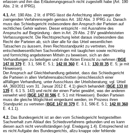
erlassen und ihm das Erläuterungsgesuch nicht zugestellt habe (
Art. 190
Abs. 2 lit. d IPRG
).
4.1.
Art. 190 Abs. 2 lit. d IPRG
lässt die Anfechtung allein wegen der
zwingenden Verfahrensregeln gemäss
Art. 182 Abs. 3 IPRG
zu. Danach
muss das Schiedsgericht insbesondere den Anspruch der Parteien auf
rechtliches Gehör wahren. Dieser entspricht - mit Ausnahme des
Anspruchs auf Begründung - dem in
Art. 29 Abs. 2 BV
gewährleisteten
Verfassungsrecht. Die Rechtsprechung leitet daraus insbesondere das
Recht der Parteien ab, sich über alle für das Urteil wesentlichen
Tatsachen zu äussern, ihren Rechtsstandpunkt zu vertreten, ihre
entscheidwesentlichen Sachvorbringen mit tauglichen sowie rechtzeitig
und formrichtig angebotenen Mitteln zu beweisen, sich an den
Verhandlungen zu beteiligen und in die Akten Einsicht zu nehmen (
BGE
147 III 379
E. 3.1, 586 E. 5.1;
142 III 360
E. 4.1.1;
130 III 35
E. 5; je mit
Hinweisen).
Der Anspruch auf Gleichbehandlung gebietet, dass das Schiedsgericht
die Parteien in allen Verfahrensabschnitten (einschliesslich einer
allfälligen Verhandlung, unter Ausschluss der Urteilsberatung; vgl. Urteil
4A_360/2011 vom 31. Januar 2012 E. 4.1) gleich behandelt (
BGE 133 III
139
E. 6.1 S. 143) und nicht der einen Partei gewährt, was der anderen
verwehrt wird (
BGE 147 III 586
E. 5.1 mit Hinweisen). Beiden Parteien
muss die gleiche Möglichkeit eingeräumt werden, im Prozess ihren
Standpunkt zu vertreten (
BGE 147 III 379
E. 3.1, 586 E. 5.1;
142 III 360
E. 4.1.1).
4.2.
Das Bundesgericht ist an den vom Schiedsgericht festgestellten
Sachverhalt zum Ablauf des Schiedsverfahrens gebunden und es kann
diesen auch nicht vervollständigen (vgl. Erwägung 1.4). Entsprechend ist
es nicht Aufgabe des Bundesgerichts, allzu knappe oder fehlende