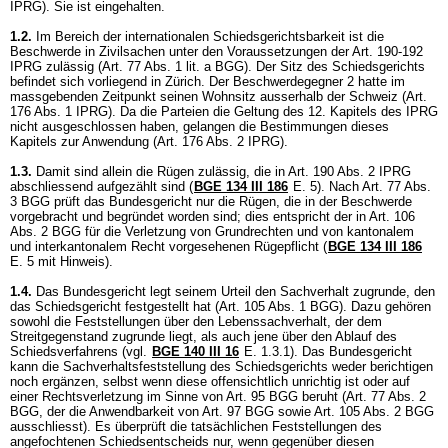
IPRG
). Sie ist eingehalten.
1.2.
Im Bereich der internationalen Schiedsgerichtsbarkeit ist die
Beschwerde in Zivilsachen unter den Voraussetzungen der
Art. 190-192
IPRG
zulässig (
Art. 77 Abs. 1 lit. a BGG
). Der Sitz des Schiedsgerichts
befindet sich vorliegend in Zürich. Der Beschwerdegegner 2 hatte im
massgebenden Zeitpunkt seinen Wohnsitz ausserhalb der Schweiz (
Art.
176 Abs. 1 IPRG
). Da die Parteien die Geltung des 12. Kapitels des IPRG
nicht ausgeschlossen haben, gelangen die Bestimmungen dieses
Kapitels zur Anwendung (
Art. 176 Abs. 2 IPRG
).
1.3.
Damit sind allein die Rügen zulässig, die in
Art. 190 Abs. 2 IPRG
abschliessend aufgezählt sind (
BGE 134 III 186
E. 5). Nach
Art. 77 Abs.
3 BGG
prüft das Bundesgericht nur die Rügen, die in der Beschwerde
vorgebracht und begründet worden sind; dies entspricht der in
Art. 106
Abs. 2 BGG
für die Verletzung von Grundrechten und von kantonalem
und interkantonalem Recht vorgesehenen Rügepflicht (
BGE 134 III 186
E. 5 mit Hinweis).
1.4.
Das Bundesgericht legt seinem Urteil den Sachverhalt zugrunde, den
das Schiedsgericht festgestellt hat (
Art. 105 Abs. 1 BGG
). Dazu gehören
sowohl die Feststellungen über den Lebenssachverhalt, der dem
Streitgegenstand zugrunde liegt, als auch jene über den Ablauf des
Schiedsverfahrens (vgl.
BGE 140 III 16
E. 1.3.1). Das Bundesgericht
kann die Sachverhaltsfeststellung des Schiedsgerichts weder berichtigen
noch ergänzen, selbst wenn diese offensichtlich unrichtig ist oder auf
einer Rechtsverletzung im Sinne von
Art. 95 BGG
beruht (
Art. 77 Abs. 2
BGG
, der die Anwendbarkeit von
Art. 97 BGG
sowie
Art. 105 Abs. 2 BGG
ausschliesst). Es überprüft die tatsächlichen Feststellungen des
angefochtenen Schiedsentscheids nur, wenn gegenüber diesen