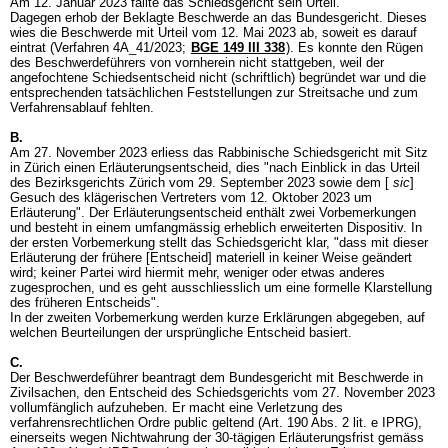
Am 12. Januar 2023 fällte das Schiedsgericht sein Urteil.
Dagegen erhob der Beklagte Beschwerde an das Bundesgericht. Dieses
wies die Beschwerde mit Urteil vom 12. Mai 2023 ab, soweit es darauf
eintrat (Verfahren 4A_41/2023;
BGE 149 III 338
). Es konnte den Rügen
des Beschwerdeführers von vornherein nicht stattgeben, weil der
angefochtene Schiedsentscheid nicht (schriftlich) begründet war und die
entsprechenden tatsächlichen Feststellungen zur Streitsache und zum
Verfahrensablauf fehlten.
B.
Am 27. November 2023 erliess das Rabbinische Schiedsgericht mit Sitz
in Zürich einen Erläuterungsentscheid, dies "nach Einblick in das Urteil
des Bezirksgerichts Zürich vom 29. September 2023 sowie dem [
sic
]
Gesuch des klägerischen Vertreters vom 12. Oktober 2023 um
Erläuterung". Der Erläuterungsentscheid enthält zwei Vorbemerkungen
und besteht in einem umfangmässig erheblich erweiterten Dispositiv. In
der ersten Vorbemerkung stellt das Schiedsgericht klar, "dass mit dieser
Erläuterung der frühere [Entscheid] materiell in keiner Weise geändert
wird; keiner Partei wird hiermit mehr, weniger oder etwas anderes
zugesprochen, und es geht ausschliesslich um eine formelle Klarstellung
des früheren Entscheids".
In der zweiten Vorbemerkung werden kurze Erklärungen abgegeben, auf
welchen Beurteilungen der ursprüngliche Entscheid basiert.
C.
Der Beschwerdeführer beantragt dem Bundesgericht mit Beschwerde in
Zivilsachen, den Entscheid des Schiedsgerichts vom 27. November 2023
vollumfänglich aufzuheben. Er macht eine Verletzung des
verfahrensrechtlichen Ordre public geltend (
Art. 190 Abs. 2 lit. e IPRG
),
einerseits wegen Nichtwahrung der 30-tägigen Erläuterungsfrist gemäss