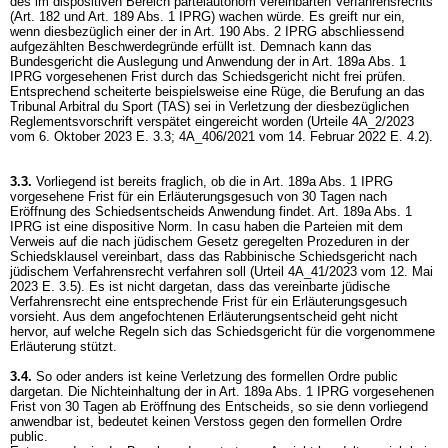
des im dispositiven Bereich parteiautonom vereinbarten Verfahrensrechts
(
Art. 182 und
Art. 189 Abs. 1 IPRG
) wachen würde. Es greift nur ein,
wenn diesbezüglich einer der in
Art. 190 Abs. 2 IPRG
abschliessend
aufgezählten Beschwerdegründe erfüllt ist. Demnach kann das
Bundesgericht die Auslegung und Anwendung der in
Art. 189a Abs. 1
IPRG
vorgesehenen Frist durch das Schiedsgericht nicht frei prüfen.
Entsprechend scheiterte beispielsweise eine Rüge, die Berufung an das
Tribunal Arbitral du Sport (TAS) sei in Verletzung der diesbezüglichen
Reglementsvorschrift verspätet eingereicht worden (Urteile 4A_2/2023
vom 6. Oktober 2023 E. 3.3; 4A_406/2021 vom 14. Februar 2022 E. 4.2).
3.3.
Vorliegend ist bereits fraglich, ob die in
Art. 189a Abs. 1 IPRG
vorgesehene Frist für ein Erläuterungsgesuch von 30 Tagen nach
Eröffnung des Schiedsentscheids Anwendung findet.
Art. 189a Abs. 1
IPRG
ist eine dispositive Norm. In casu haben die Parteien mit dem
Verweis auf die nach jüdischem Gesetz geregelten Prozeduren in der
Schiedsklausel vereinbart, dass das Rabbinische Schiedsgericht nach
jüdischem Verfahrensrecht verfahren soll (Urteil 4A_41/2023 vom 12. Mai
2023 E. 3.5). Es ist nicht dargetan, dass das vereinbarte jüdische
Verfahrensrecht eine entsprechende Frist für ein Erläuterungsgesuch
vorsieht. Aus dem angefochtenen Erläuterungsentscheid geht nicht
hervor, auf welche Regeln sich das Schiedsgericht für die vorgenommene
Erläuterung stützt.
3.4.
So oder anders ist keine Verletzung des formellen Ordre public
dargetan. Die Nichteinhaltung der in
Art. 189a Abs. 1 IPRG
vorgesehenen
Frist von 30 Tagen ab Eröffnung des Entscheids, so sie denn vorliegend
anwendbar ist, bedeutet keinen Verstoss gegen den formellen Ordre
public.