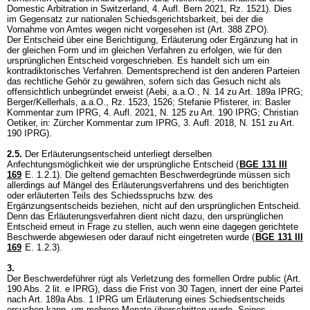
Domestic Arbitration in Switzerland, 4. Aufl. Bern 2021, Rz. 1521). Dies
im Gegensatz zur nationalen Schiedsgerichtsbarkeit, bei der die
Vornahme von Amtes wegen nicht vorgesehen ist (
Art. 388 ZPO
).
Der Entscheid über eine Berichtigung, Erläuterung oder Ergänzung hat in
der gleichen Form und im gleichen Verfahren zu erfolgen, wie für den
ursprünglichen Entscheid vorgeschrieben. Es handelt sich um ein
kontradiktorisches Verfahren. Dementsprechend ist den anderen Parteien
das rechtliche Gehör zu gewähren, sofern sich das Gesuch nicht als
offensichtlich unbegründet erweist (Aebi, a.a.O., N. 14 zu
Art. 189a IPRG
;
Berger/Kellerhals, a.a.O., Rz. 1523, 1526; Stefanie Pfisterer, in: Basler
Kommentar zum IPRG, 4. Aufl. 2021, N. 125 zu
Art. 190 IPRG
; Christian
Oetiker, in: Zürcher Kommentar zum IPRG, 3. Aufl. 2018, N. 151 zu
Art.
190 IPRG
).
2.5.
Der Erläuterungsentscheid unterliegt derselben
Anfechtungsmöglichkeit wie der ursprüngliche Entscheid (
BGE 131 III
169
E. 1.2.1). Die geltend gemachten Beschwerdegründe müssen sich
allerdings auf Mängel des Erläuterungsverfahrens und des berichtigten
oder erläuterten Teils des Schiedsspruchs bzw. des
Ergänzungsentscheids beziehen, nicht auf den ursprünglichen Entscheid.
Denn das Erläuterungsverfahren dient nicht dazu, den ursprünglichen
Entscheid erneut in Frage zu stellen, auch wenn eine dagegen gerichtete
Beschwerde abgewiesen oder darauf nicht eingetreten wurde (
BGE 131 III
169
E. 1.2.3).
3.
Der Beschwerdeführer rügt als Verletzung des formellen Ordre public (
Art.
190 Abs. 2 lit. e IPRG
), dass die Frist von 30 Tagen, innert der eine Partei
nach
Art. 189a Abs. 1 IPRG
um Erläuterung eines Schiedsentscheids
ersuchen kann, um mehrere Monate überschritten wurde. Seines