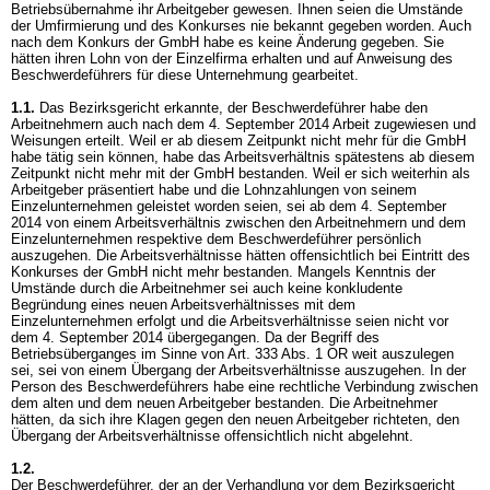
Betriebsübernahme ihr Arbeitgeber gewesen. Ihnen seien die Umstände
der Umfirmierung und des Konkurses nie bekannt gegeben worden. Auch
nach dem Konkurs der GmbH habe es keine Änderung gegeben. Sie
hätten ihren Lohn von der Einzelfirma erhalten und auf Anweisung des
Beschwerdeführers für diese Unternehmung gearbeitet.
1.1.
Das Bezirksgericht erkannte, der Beschwerdeführer habe den
Arbeitnehmern auch nach dem 4. September 2014 Arbeit zugewiesen und
Weisungen erteilt. Weil er ab diesem Zeitpunkt nicht mehr für die GmbH
habe tätig sein können, habe das Arbeitsverhältnis spätestens ab diesem
Zeitpunkt nicht mehr mit der GmbH bestanden. Weil er sich weiterhin als
Arbeitgeber präsentiert habe und die Lohnzahlungen von seinem
Einzelunternehmen geleistet worden seien, sei ab dem 4. September
2014 von einem Arbeitsverhältnis zwischen den Arbeitnehmern und dem
Einzelunternehmen respektive dem Beschwerdeführer persönlich
auszugehen. Die Arbeitsverhältnisse hätten offensichtlich bei Eintritt des
Konkurses der GmbH nicht mehr bestanden. Mangels Kenntnis der
Umstände durch die Arbeitnehmer sei auch keine konkludente
Begründung eines neuen Arbeitsverhältnisses mit dem
Einzelunternehmen erfolgt und die Arbeitsverhältnisse seien nicht vor
dem 4. September 2014 übergegangen. Da der Begriff des
Betriebsüberganges im Sinne von
Art. 333 Abs. 1 OR
weit auszulegen
sei, sei von einem Übergang der Arbeitsverhältnisse auszugehen. In der
Person des Beschwerdeführers habe eine rechtliche Verbindung zwischen
dem alten und dem neuen Arbeitgeber bestanden. Die Arbeitnehmer
hätten, da sich ihre Klagen gegen den neuen Arbeitgeber richteten, den
Übergang der Arbeitsverhältnisse offensichtlich nicht abgelehnt.
1.2.
Der Beschwerdeführer, der an der Verhandlung vor dem Bezirksgericht