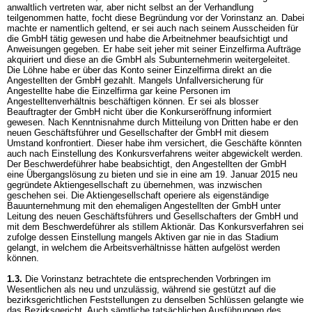
anwaltlich vertreten war, aber nicht selbst an der Verhandlung
teilgenommen hatte, focht diese Begründung vor der Vorinstanz an. Dabei
machte er namentlich geltend, er sei auch nach seinem Ausscheiden für
die GmbH tätig gewesen und habe die Arbeitnehmer beaufsichtigt und
Anweisungen gegeben. Er habe seit jeher mit seiner Einzelfirma Aufträge
akquiriert und diese an die GmbH als Subunternehmerin weitergeleitet.
Die Löhne habe er über das Konto seiner Einzelfirma direkt an die
Angestellten der GmbH gezahlt. Mangels Unfallversicherung für
Angestellte habe die Einzelfirma gar keine Personen im
Angestelltenverhältnis beschäftigen können. Er sei als blosser
Beauftragter der GmbH nicht über die Konkurseröffnung informiert
gewesen. Nach Kenntnisnahme durch Mitteilung von Dritten habe er den
neuen Geschäftsführer und Gesellschafter der GmbH mit diesem
Umstand konfrontiert. Dieser habe ihm versichert, die Geschäfte könnten
auch nach Einstellung des Konkursverfahrens weiter abgewickelt werden.
Der Beschwerdeführer habe beabsichtigt, den Angestellten der GmbH
eine Übergangslösung zu bieten und sie in eine am 19. Januar 2015 neu
gegründete Aktiengesellschaft zu übernehmen, was inzwischen
geschehen sei. Die Aktiengesellschaft operiere als eigenständige
Bauunternehmung mit den ehemaligen Angestellten der GmbH unter
Leitung des neuen Geschäftsführers und Gesellschafters der GmbH und
mit dem Beschwerdeführer als stillem Aktionär. Das Konkursverfahren sei
zufolge dessen Einstellung mangels Aktiven gar nie in das Stadium
gelangt, in welchem die Arbeitsverhältnisse hätten aufgelöst werden
können.
1.3.
Die Vorinstanz betrachtete die entsprechenden Vorbringen im
Wesentlichen als neu und unzulässig, während sie gestützt auf die
bezirksgerichtlichen Feststellungen zu denselben Schlüssen gelangte wie
das Bezirksgericht. Auch sämtliche tatsächlichen Ausführungen des