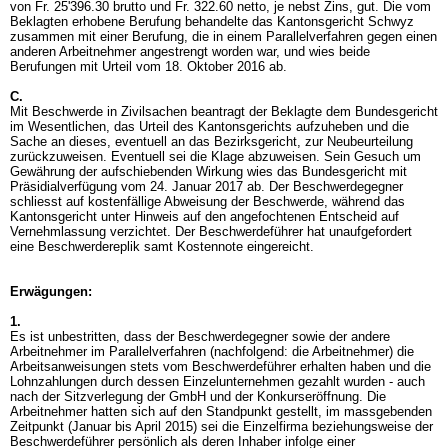
von Fr. 25'396.30 brutto und Fr. 322.60 netto, je nebst Zins, gut. Die vom
Beklagten erhobene Berufung behandelte das Kantonsgericht Schwyz
zusammen mit einer Berufung, die in einem Parallelverfahren gegen einen
anderen Arbeitnehmer angestrengt worden war, und wies beide
Berufungen mit Urteil vom 18. Oktober 2016 ab.
C.
Mit Beschwerde in Zivilsachen beantragt der Beklagte dem Bundesgericht
im Wesentlichen, das Urteil des Kantonsgerichts aufzuheben und die
Sache an dieses, eventuell an das Bezirksgericht, zur Neubeurteilung
zurückzuweisen. Eventuell sei die Klage abzuweisen. Sein Gesuch um
Gewährung der aufschiebenden Wirkung wies das Bundesgericht mit
Präsidialverfügung vom 24. Januar 2017 ab. Der Beschwerdegegner
schliesst auf kostenfällige Abweisung der Beschwerde, während das
Kantonsgericht unter Hinweis auf den angefochtenen Entscheid auf
Vernehmlassung verzichtet. Der Beschwerdeführer hat unaufgefordert
eine Beschwerdereplik samt Kostennote eingereicht.
Erwägungen:
1.
Es ist unbestritten, dass der Beschwerdegegner sowie der andere
Arbeitnehmer im Parallelverfahren (nachfolgend: die Arbeitnehmer) die
Arbeitsanweisungen stets vom Beschwerdeführer erhalten haben und die
Lohnzahlungen durch dessen Einzelunternehmen gezahlt wurden - auch
nach der Sitzverlegung der GmbH und der Konkurseröffnung. Die
Arbeitnehmer hatten sich auf den Standpunkt gestellt, im massgebenden
Zeitpunkt (Januar bis April 2015) sei die Einzelfirma beziehungsweise der
Beschwerdeführer persönlich als deren Inhaber infolge einer