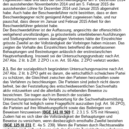
den ausstehenden Novemberlohn 2014 und am 5. Februar 2015 die
ausstehenden Löhne für Dezember 2014 und Januar 2015 abgemahnt
habe. Auch habe der Beschwerdeführer nicht bestritten, dass er dem
Beschwerdegegner nicht genügend Arbeit zugewiesen habe, und nur
pauschal, dass dieser im Januar und Februar 2015 Arbeit für den
Beschwerdeführer geleistet habe.
Der Beschwerdeführer ist der Auffassung, angesichts der offensichtlich
weitgehend unvollständigen, ja grösstenteils unterbliebenen Ausführungen
und Stellungnahmen seines damaligen Vertreters hätte der Einzelrichter
grösste Zweifel an der Vollständigkeit der Vorbringen haben müssen. Das
zeigten die Vorhalte des Einzelrichters betreffend die unterlassenen
Behauptungen und Bestreitungen anlässlich der erstinstanzlichen
Hauptverhandlung. Insoweit sei der Untersuchungsgrundsatz nach Art.
247 Abs. 2 lit. b Ziff. 2 ZPO i.v.m.
Art. 55 Abs. 2 ZPO
verletzt worden.
2.1.
Bei der sozialpolitisch begründeten Untersuchungsmaxime nach
Art.
247 Abs. 2 lit. b ZPO
geht es darum, die wirtschaftlich schwächere Partei
zu schützen, die Gleichheit zwischen den Parteien herzustellen sowie
das Verfahren zu beschleunigen. Die Parteien sind jedoch nicht davon
befreit, bei der Feststellung des entscheidwesentlichen Sachverhalts
aktiv mitzuwirken und die allenfalls zu erhebenden Beweise zu
bezeichnen. Sie tragen auch im Bereich der sozialen
Untersuchungsmaxime die Verantwortung für die Sachverhaltsermittlung.
Das Gericht hat lediglich seine Fragepflicht auszuüben (vgl.
Art. 56 ZPO
),
die Parteien auf ihre Mitwirkungspflicht sowie das Beibringen von
Beweisen hinzuweisen (
BGE 141 III 569
E. 2.3.1 S. 575 mit Hinweis).
Zudem hat es sich über die Vollständigkeit der Behauptungen und
Beweise zu versichern, wenn diesbezüglich ernsthafte Zweifel bestehen
(
BGE 125 III 231
E. 4a S. 239). Wenn die Parteien durch Rechtsanwälte