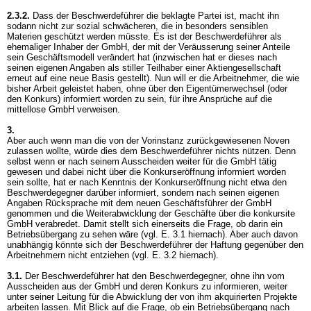
2.3.2.
Dass der Beschwerdeführer die beklagte Partei ist, macht ihn
sodann nicht zur sozial schwächeren, die in besonders sensiblen
Materien geschützt werden müsste. Es ist der Beschwerdeführer als
ehemaliger Inhaber der GmbH, der mit der Veräusserung seiner Anteile
sein Geschäftsmodell verändert hat (inzwischen hat er dieses nach
seinen eigenen Angaben als stiller Teilhaber einer Aktiengesellschaft
erneut auf eine neue Basis gestellt). Nun will er die Arbeitnehmer, die wie
bisher Arbeit geleistet haben, ohne über den Eigentümerwechsel (oder
den Konkurs) informiert worden zu sein, für ihre Ansprüche auf die
mittellose GmbH verweisen.
3.
Aber auch wenn man die von der Vorinstanz zurückgewiesenen Noven
zulassen wollte, würde dies dem Beschwerdeführer nichts nützen. Denn
selbst wenn er nach seinem Ausscheiden weiter für die GmbH tätig
gewesen und dabei nicht über die Konkurseröffnung informiert worden
sein sollte, hat er nach Kenntnis der Konkurseröffnung nicht etwa den
Beschwerdegegner darüber informiert, sondern nach seinen eigenen
Angaben Rücksprache mit dem neuen Geschäftsführer der GmbH
genommen und die Weiterabwicklung der Geschäfte über die konkursite
GmbH verabredet. Damit stellt sich einerseits die Frage, ob darin ein
Betriebsübergang zu sehen wäre (vgl. E. 3.1 hiernach). Aber auch davon
unabhängig könnte sich der Beschwerdeführer der Haftung gegenüber den
Arbeitnehmern nicht entziehen (vgl. E. 3.2 hiernach).
3.1.
Der Beschwerdeführer hat den Beschwerdegegner, ohne ihn vom
Ausscheiden aus der GmbH und deren Konkurs zu informieren, weiter
unter seiner Leitung für die Abwicklung der von ihm akquirierten Projekte
arbeiten lassen. Mit Blick auf die Frage, ob ein Betriebsübergang nach