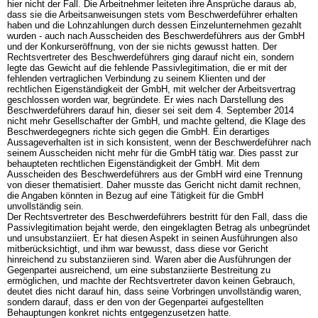
hier nicht der Fall. Die Arbeitnehmer leiteten ihre Ansprüche daraus ab,
dass sie die Arbeitsanweisungen stets vom Beschwerdeführer erhalten
haben und die Lohnzahlungen durch dessen Einzelunternehmen gezahlt
wurden - auch nach Ausscheiden des Beschwerdeführers aus der GmbH
und der Konkurseröffnung, von der sie nichts gewusst hatten. Der
Rechtsvertreter des Beschwerdeführers ging darauf nicht ein, sondern
legte das Gewicht auf die fehlende Passivlegitimation, die er mit der
fehlenden vertraglichen Verbindung zu seinem Klienten und der
rechtlichen Eigenständigkeit der GmbH, mit welcher der Arbeitsvertrag
geschlossen worden war, begründete. Er wies nach Darstellung des
Beschwerdeführers darauf hin, dieser sei seit dem 4. September 2014
nicht mehr Gesellschafter der GmbH, und machte geltend, die Klage des
Beschwerdegegners richte sich gegen die GmbH. Ein derartiges
Aussageverhalten ist in sich konsistent, wenn der Beschwerdeführer nach
seinem Ausscheiden nicht mehr für die GmbH tätig war. Dies passt zur
behaupteten rechtlichen Eigenständigkeit der GmbH. Mit dem
Ausscheiden des Beschwerdeführers aus der GmbH wird eine Trennung
von dieser thematisiert. Daher musste das Gericht nicht damit rechnen,
die Angaben könnten in Bezug auf eine Tätigkeit für die GmbH
unvollständig sein.
Der Rechtsvertreter des Beschwerdeführers bestritt für den Fall, dass die
Passivlegitimation bejaht werde, den eingeklagten Betrag als unbegründet
und unsubstanziiert. Er hat diesen Aspekt in seinen Ausführungen also
mitberücksichtigt, und ihm war bewusst, dass diese vor Gericht
hinreichend zu substanziieren sind. Waren aber die Ausführungen der
Gegenpartei ausreichend, um eine substanziierte Bestreitung zu
ermöglichen, und machte der Rechtsvertreter davon keinen Gebrauch,
deutet dies nicht darauf hin, dass seine Vorbringen unvollständig waren,
sondern darauf, dass er den von der Gegenpartei aufgestellten
Behauptungen konkret nichts entgegenzusetzen hatte.