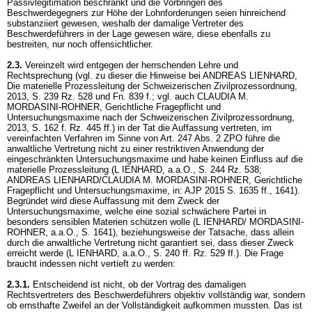
Passivlegitimation beschränkt und die Vorbringen des
Beschwerdegegners zur Höhe der Lohnforderungen seien hinreichend
substanziiert gewesen, weshalb der damalige Vertreter des
Beschwerdeführers in der Lage gewesen wäre, diese ebenfalls zu
bestreiten, nur noch offensichtlicher.
2.3.
Vereinzelt wird entgegen der herrschenden Lehre und
Rechtsprechung (vgl. zu dieser die Hinweise bei ANDREAS LIENHARD,
Die materielle Prozessleitung der Schweizerischen Zivilprozessordnung,
2013, S. 239 Rz. 528 und Fn. 839 f.; vgl. auch CLAUDIA M.
MORDASINI-ROHNER, Gerichtliche Fragepflicht und
Untersuchungsmaxime nach der Schweizerischen Zivilprozessordnung,
2013, S. 162 f. Rz. 445 ff.) in der Tat die Auffassung vertreten, im
vereinfachten Verfahren im Sinne von
Art. 247 Abs. 2 ZPO
führe die
anwaltliche Vertretung nicht zu einer restriktiven Anwendung der
eingeschränkten Untersuchungsmaxime und habe keinen Einfluss auf die
materielle Prozessleitung (L IENHARD, a.a.O., S. 244 Rz. 538;
ANDREAS LIENHARD/CLAUDIA M. MORDASINI-ROHNER, Gerichtliche
Fragepflicht und Untersuchungsmaxime, in: AJP 2015 S. 1635 ff., 1641).
Begründet wird diese Auffassung mit dem Zweck der
Untersuchungsmaxime, welche eine sozial schwächere Partei in
besonders sensiblen Materien schützen wolle (L IENHARD/ MORDASINI-
ROHNER, a.a.O., S. 1641), beziehungsweise der Tatsache, dass allein
durch die anwaltliche Vertretung nicht garantiert sei, dass dieser Zweck
erreicht werde (L IENHARD, a.a.O., S. 240 ff. Rz. 529 ff.). Die Frage
braucht indessen nicht vertieft zu werden:
2.3.1.
Entscheidend ist nicht, ob der Vortrag des damaligen
Rechtsvertreters des Beschwerdeführers objektiv vollständig war, sondern
ob ernsthafte Zweifel an der Vollständigkeit aufkommen mussten. Das ist