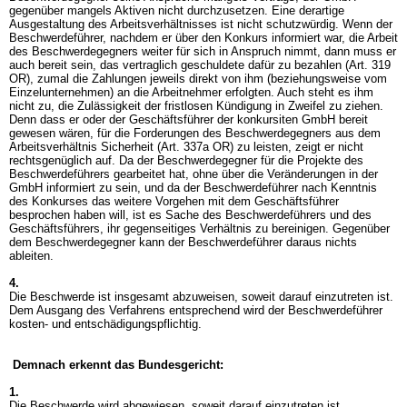
gegenüber mangels Aktiven nicht durchzusetzen. Eine derartige
Ausgestaltung des Arbeitsverhältnisses ist nicht schutzwürdig. Wenn der
Beschwerdeführer, nachdem er über den Konkurs informiert war, die Arbeit
des Beschwerdegegners weiter für sich in Anspruch nimmt, dann muss er
auch bereit sein, das vertraglich geschuldete dafür zu bezahlen (
Art. 319
OR
), zumal die Zahlungen jeweils direkt von ihm (beziehungsweise vom
Einzelunternehmen) an die Arbeitnehmer erfolgten. Auch steht es ihm
nicht zu, die Zulässigkeit der fristlosen Kündigung in Zweifel zu ziehen.
Denn dass er oder der Geschäftsführer der konkursiten GmbH bereit
gewesen wären, für die Forderungen des Beschwerdegegners aus dem
Arbeitsverhältnis Sicherheit (
Art. 337a OR
) zu leisten, zeigt er nicht
rechtsgenüglich auf. Da der Beschwerdegegner für die Projekte des
Beschwerdeführers gearbeitet hat, ohne über die Veränderungen in der
GmbH informiert zu sein, und da der Beschwerdeführer nach Kenntnis
des Konkurses das weitere Vorgehen mit dem Geschäftsführer
besprochen haben will, ist es Sache des Beschwerdeführers und des
Geschäftsführers, ihr gegenseitiges Verhältnis zu bereinigen. Gegenüber
dem Beschwerdegegner kann der Beschwerdeführer daraus nichts
ableiten.
4.
Die Beschwerde ist insgesamt abzuweisen, soweit darauf einzutreten ist.
Dem Ausgang des Verfahrens entsprechend wird der Beschwerdeführer
kosten- und entschädigungspflichtig.
Demnach erkennt das Bundesgericht:
1.
Die Beschwerde wird abgewiesen, soweit darauf einzutreten ist.