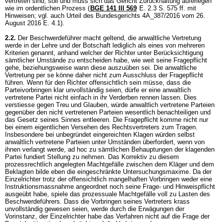
vertreten sind, soll und muss sich das Gericht Zurückhaltung auferlegen
wie im ordentlichen Prozess (
BGE 141 III 569
E. 2.3 S. 575 ff. mit
Hinweisen; vgl. auch Urteil des Bundesgerichts 4A_387/2016 vom 26.
August 2016 E. 4.1).
2.2.
Der Beschwerdeführer macht geltend, die anwaltliche Vertretung
werde in der Lehre und der Botschaft lediglich als eines von mehreren
Kriterien genannt, anhand welcher der Richter unter Berücksichtigung
sämtlicher Umstände zu entscheiden habe, wie weit seine Fragepflicht
gehe, beziehungsweise wann diese auszuüben sei. Die anwaltliche
Vertretung per se könne daher nicht zum Ausschluss der Fragepflicht
führen. Wenn für den Richter offensichtlich sein müsse, dass die
Parteivorbringen klar unvollständig seien, dürfe er eine anwaltlich
vertretene Partei nicht einfach in ihr Verderben rennen lassen. Dies
verstiesse gegen Treu und Glauben, würde anwaltlich vertretene Parteien
gegenüber den nicht vertretenen Parteien wesentlich benachteiligen und
das Gesetz seines Sinnes entleeren. Die Fragepflicht komme nicht nur
bei einem eigentlichen Versehen des Rechtsvertreters zum Tragen.
Insbesondere bei unbegründet eingereichten Klagen würden selbst
anwaltlich vertretene Parteien unter Umständen überfordert, wenn von
ihnen verlangt werde, ad hoc zu sämtlichen Behauptungen der klagenden
Partei fundiert Stellung zu nehmen. Das Korrektiv zu diesem
prozessrechtlich angelegten Machtgefälle zwischen dem Kläger und dem
Beklagten bilde eben die eingeschränkte Untersuchungsmaxime. Da der
Einzelrichter trotz der offensichtlich mangelhaften Vorbringen weder eine
Instruktionsmassnahme angeordnet noch seine Frage- und Hinweispflicht
ausgeübt habe, spiele das prozessuale Machtgefälle voll zu Lasten des
Beschwerdeführers. Dass die Vorbringen seines Vertreters krass
unvollständig gewesen seien, werde durch die Erwägungen der
Vorinstanz, der Einzelrichter habe das Verfahren nicht auf die Frage der