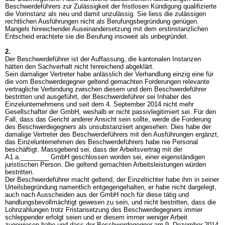
Beschwerdeführers zur Zulässigkeit der fristlosen Kündigung qualifizierte
die Vorinstanz als neu und damit unzulässig. Sie liess die zulässigen
rechtlichen Ausführungen nicht als Berufungsbegründung genügen.
Mangels hinreichender Auseinandersetzung mit dem erstinstanzlichen
Entscheid erachtete sie die Berufung insoweit als unbegründet.
2.
Der Beschwerdeführer ist der Auffassung, die kantonalen Instanzen
hätten den Sachverhalt nicht hinreichend abgeklärt.
Sein damaliger Vertreter habe anlässlich der Verhandlung einzig eine für
die vom Beschwerdegegner geltend gemachten Forderungen relevante
vertragliche Verbindung zwischen diesem und dem Beschwerdeführer
bestritten und ausgeführt, der Beschwerdeführer sei Inhaber des
Einzelunternehmens und seit dem 4. September 2014 nicht mehr
Gesellschafter der GmbH, weshalb er nicht passivlegitimiert sei. Für den
Fall, dass das Gericht anderer Ansicht sein sollte, werde die Forderung
des Beschwerdegegners als unsubstanziiert angesehen. Dies habe der
damalige Vertreter des Beschwerdeführers mit den Ausführungen ergänzt,
das Einzelunternehmen des Beschwerdeführers habe nie Personal
beschäftigt. Massgebend sei, dass der Arbeitsvertrag mit der
A1.a.________ GmbH geschlossen worden sei, einer eigenständigen
juristischen Person. Die geltend gemachten Arbeitsleistungen würden
bestritten.
Der Beschwerdeführer macht geltend, der Einzelrichter habe ihm in seiner
Urteilsbegründung namentlich entgegengehalten, er habe nicht dargelegt,
auch nach Ausscheiden aus der GmbH noch für diese tätig und
handlungsbevollmächtigt gewesen zu sein, und nicht bestritten, dass die
Lohnzahlungen trotz Fristansetzung des Beschwerdegegners immer
schleppender erfolgt seien und er diesem immer weniger Arbeit
zugewiesen habe und dass der Beschwerdegegner am 9. Dezember 2014