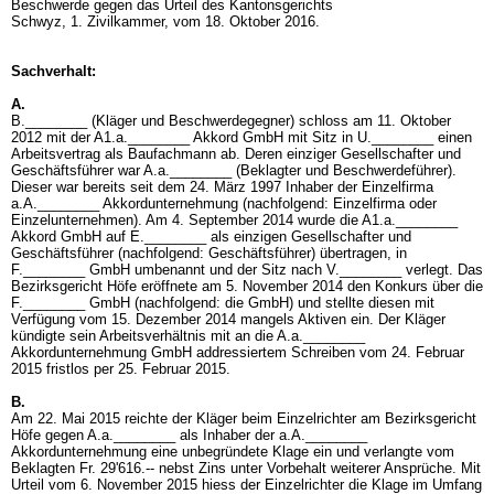
Beschwerde gegen das Urteil des Kantonsgerichts
Schwyz, 1. Zivilkammer, vom 18. Oktober 2016.
Sachverhalt:
A.
B.________ (Kläger und Beschwerdegegner) schloss am 11. Oktober
2012 mit der A1.a.________ Akkord GmbH mit Sitz in U.________ einen
Arbeitsvertrag als Baufachmann ab. Deren einziger Gesellschafter und
Geschäftsführer war A.a.________ (Beklagter und Beschwerdeführer).
Dieser war bereits seit dem 24. März 1997 Inhaber der Einzelfirma
a.A.________ Akkordunternehmung (nachfolgend: Einzelfirma oder
Einzelunternehmen). Am 4. September 2014 wurde die A1.a.________
Akkord GmbH auf E.________ als einzigen Gesellschafter und
Geschäftsführer (nachfolgend: Geschäftsführer) übertragen, in
F.________ GmbH umbenannt und der Sitz nach V.________ verlegt. Das
Bezirksgericht Höfe eröffnete am 5. November 2014 den Konkurs über die
F.________ GmbH (nachfolgend: die GmbH) und stellte diesen mit
Verfügung vom 15. Dezember 2014 mangels Aktiven ein. Der Kläger
kündigte sein Arbeitsverhältnis mit an die A.a.________
Akkordunternehmung GmbH addressiertem Schreiben vom 24. Februar
2015 fristlos per 25. Februar 2015.
B.
Am 22. Mai 2015 reichte der Kläger beim Einzelrichter am Bezirksgericht
Höfe gegen A.a.________ als Inhaber der a.A.________
Akkordunternehmung eine unbegründete Klage ein und verlangte vom
Beklagten Fr. 29'616.-- nebst Zins unter Vorbehalt weiterer Ansprüche. Mit
Urteil vom 6. November 2015 hiess der Einzelrichter die Klage im Umfang