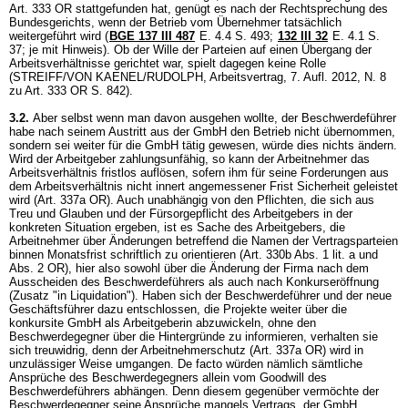
Art. 333 OR
stattgefunden hat, genügt es nach der Rechtsprechung des
Bundesgerichts, wenn der Betrieb vom Übernehmer tatsächlich
weitergeführt wird (
BGE 137 III 487
E. 4.4 S. 493;
132 III 32
E. 4.1 S.
37; je mit Hinweis). Ob der Wille der Parteien auf einen Übergang der
Arbeitsverhältnisse gerichtet war, spielt dagegen keine Rolle
(STREIFF/VON KAENEL/RUDOLPH, Arbeitsvertrag, 7. Aufl. 2012, N. 8
zu
Art. 333 OR
S. 842).
3.2.
Aber selbst wenn man davon ausgehen wollte, der Beschwerdeführer
habe nach seinem Austritt aus der GmbH den Betrieb nicht übernommen,
sondern sei weiter für die GmbH tätig gewesen, würde dies nichts ändern.
Wird der Arbeitgeber zahlungsunfähig, so kann der Arbeitnehmer das
Arbeitsverhältnis fristlos auflösen, sofern ihm für seine Forderungen aus
dem Arbeitsverhältnis nicht innert angemessener Frist Sicherheit geleistet
wird (
Art. 337a OR
). Auch unabhängig von den Pflichten, die sich aus
Treu und Glauben und der Fürsorgepflicht des Arbeitgebers in der
konkreten Situation ergeben, ist es Sache des Arbeitgebers, die
Arbeitnehmer über Änderungen betreffend die Namen der Vertragsparteien
binnen Monatsfrist schriftlich zu orientieren (
Art. 330b Abs. 1 lit. a und
Abs. 2 OR
), hier also sowohl über die Änderung der Firma nach dem
Ausscheiden des Beschwerdeführers als auch nach Konkurseröffnung
(Zusatz "in Liquidation"). Haben sich der Beschwerdeführer und der neue
Geschäftsführer dazu entschlossen, die Projekte weiter über die
konkursite GmbH als Arbeitgeberin abzuwickeln, ohne den
Beschwerdegegner über die Hintergründe zu informieren, verhalten sie
sich treuwidrig, denn der Arbeitnehmerschutz (
Art. 337a OR
) wird in
unzulässiger Weise umgangen. De facto würden nämlich sämtliche
Ansprüche des Beschwerdegegners allein vom Goodwill des
Beschwerdeführers abhängen. Denn diesem gegenüber vermöchte der
Beschwerdegegner seine Ansprüche mangels Vertrags, der GmbH