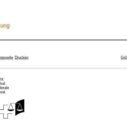
hung
egsseite
Drucken
Grö
cht
éral
ederale
eral