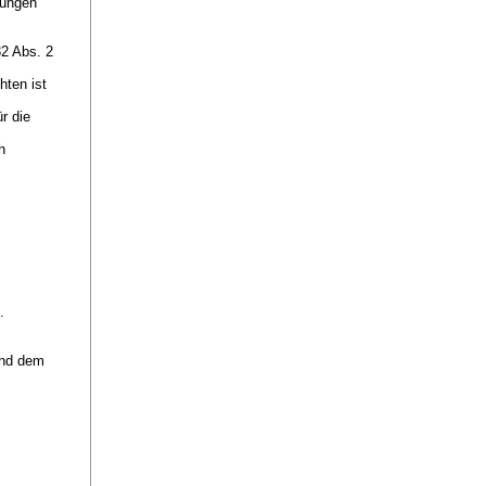
tungen
32 Abs. 2
hten ist
r die
h
n.
und dem