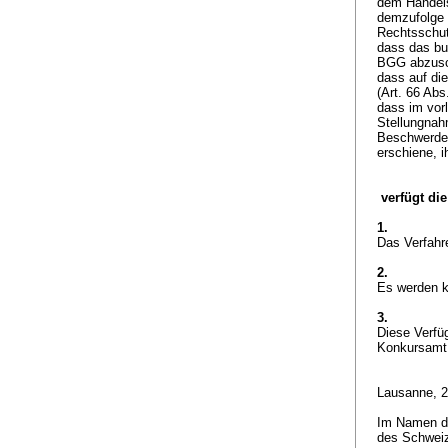
dem Handelsr
demzufolge 
Rechtsschut
dass das bu
BGG
abzusc
dass auf die
(
Art. 66 Ab
dass im vorl
Stellungnah
Beschwerdeg
erschiene, 
verfügt die
1.
Das Verfahr
2.
Es werden k
3.
Diese Verfü
Konkursamt d
Lausanne, 
Im Namen der
des Schwei