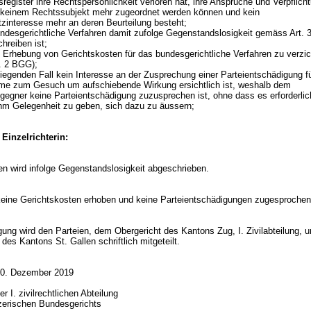
egister ihre Rechtspersönlichkeit verloren hat, ihre Ansprüche und Verpflich
keinem Rechtssubjekt mehr zugeordnet werden können und kein
zinteresse mehr an deren Beurteilung besteht;
ndesgerichtliche Verfahren damit zufolge Gegenstandslosigkeit gemäss
Art. 
hreiben ist;
 Erhebung von Gerichtskosten für das bundesgerichtliche Verfahren zu verzic
s. 2 BGG
);
iegenden Fall kein Interesse an der Zusprechung einer Parteientschädigung fü
me zum Gesuch um aufschiebende Wirkung ersichtlich ist, weshalb dem
egner keine Parteientschädigung zuzusprechen ist, ohne dass es erforderlic
ihm Gelegenheit zu geben, sich dazu zu äussern;
 Einzelrichterin:
en wird infolge Gegenstandslosigkeit abgeschrieben.
eine Gerichtskosten erhoben und keine Parteientschädigungen zugesproche
gung wird den Parteien, dem Obergericht des Kantons Zug, I. Zivilabteilung, 
es Kantons St. Gallen schriftlich mitgeteilt.
20. Dezember 2019
 I. zivilrechtlichen Abteilung
zerischen Bundesgerichts