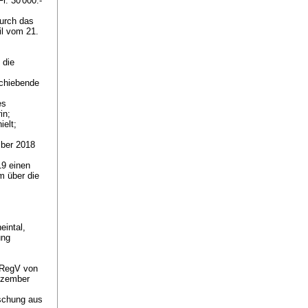
r. 30'000.-
urch das
il vom 21.
 die
schiebende
es
rin;
ielt;
mber 2018
19 einen
m über die
eintal,
ung
 HRegV
von
ezember
öschung aus