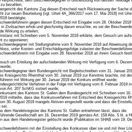
 verpflichtete, dem Beschwerdegegner in Gutheissung von dessen Teilklage F
s zu bezahlen;
ergericht des Kantons Zug diesen Entscheid nach Rückweisung der Sache d
ht zur neuen Beurteilung (vgl. Urteil 4A_366/2017 vom 17. Mai 2018) mit Urte
018 bestätigte;
schwerdeführerin gegen diesen Entscheid mit Eingabe vom 28. Oktober 2018
in Zivilsachen erhob und gleichzeitig darum ersuchte, es sei der Beschwerde
de Wirkung zu erteilen;
rinstanz mit Schreiben vom 5. November 2018 erklärte, dem Gesuch um auf
ht zu opponieren;
schwerdegegner mit Stellungnahme vom 9. November 2018 auf Abweisung d
loss, unter Kosten- und Entschädigungsfolge zulasten der Beschwerdeführe
schwerdeführerin mit Eingabe vom 28. November 2018 an ihrem Gesuch festh
such um Erteilung der aufschiebenden Wirkung mit Verfügung vom 6. Deze
 wurde;
schwerdegegner dem Bundesgericht mit Begleitschreiben vom 31. Januar 20
es Kreisgerichts Rheinthal vom 30. Januar 2019 zur Kenntnis brachte, mit de
ührerin mit Wirkung per 30. Januar 2019 der Konkurs eröffnet wurde;
ndesgerichtliche Verfahren in der Folge mit Verfügung vom 8. Februar 2019 in
 von
Art. 207 SchKG
sistiert wurde;
nkursamt des Kantons St. Gallen dem Bundesgericht mit Schreiben vom 16.
019 mitteilte, dass das Konkursverfahren mit Entscheid des Kreisgerichts Rh
 vom 30. August 2019 mangels Aktiven eingestellt wurde und dass die Einstell
g sei;
us dem Handelsregister des Kantons St. Gallen entnehmen lässt, dass die
führende Gesellschaft am 16. Dezember 2019 gemäss
Art. 159 Abs. 5 lit. a
 aus dem Handelsregister gelöscht wurde (Publikation im SHAB vom 19. D
schwerdeführerin mit der Einstellung des Konkurses über sie und mit ihrer L