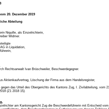
8
vom 20. Dezember 2019
tliche Abteilung
rin Niquille, als Einzelrichterin,
reiber Widmer.
teiligte
AG in Liquidation,
ührerin,
,
urch Rechtsanwalt Ivan Brüschweiler, Beschwerdegegner.
d
us Aktienkaufvertrag, Löschung der Firma aus dem Handelsregister,
gegen das Urteil des Obergerichts des Kantons Zug, I. Zivilabteilung, vom 2
018 (Z1 2018 15).
g,
nzelrichter am Kantonsgericht Zug die Beschwerdeführerin mit Entscheid vom