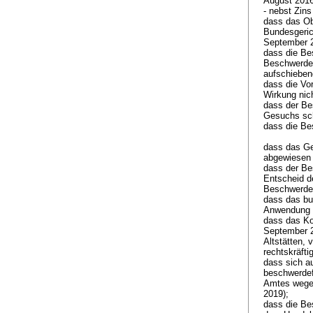
August 2016
- nebst Zin
dass das Ob
Bundesgeric
September 2
dass die Be
Beschwerde 
aufschieben
dass die Vo
Wirkung nic
dass der Be
Gesuchs sch
dass die Be
dass das Ge
abgewiesen
dass der Be
Entscheid d
Beschwerdef
dass das bu
Anwendung
dass das Ko
September 2
Altstätten,
rechtskräfti
dass sich a
beschwerde
Amtes wegen
2019);
dass die Be