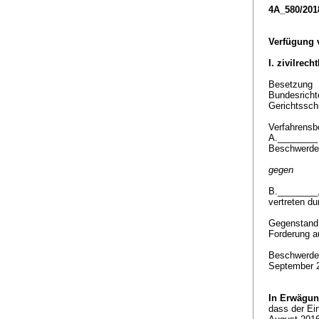
4A_580/201
Verfügung 
I. zivilrech
Besetzung
Bundesrichte
Gerichtssch
Verfahrensbe
A.________ 
Beschwerdef
gegen
B.________
vertreten d
Gegenstan
Forderung a
Beschwerde 
September 2
In Erwägun
dass der Ei