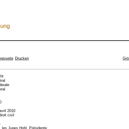
hung
egsseite
Drucken
Grö
cht
éral
ederale
eral
10
avril 2010
roit civil
n
les Juges Hohl, Présidente,