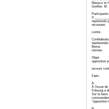
Marazzi et 
Greffier: M.
Participants
X.________
représenté p
recourant,
contre
Confédérati
représentée 
Berne,
intimée.
Objet
opposition p
recours cont
Faits:
A.
À l'issue de 
Fribourg a d
Sur la base 
commandemen
"opposition 
B.