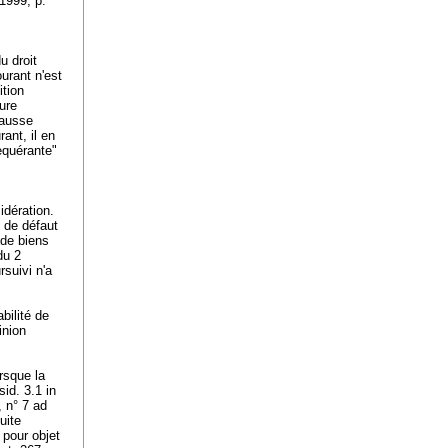
1999, p.
u droit
ourant n'est
ition
ure
fausse
ant, il en
equérante"
idération.
e de défaut
 de biens
du 2
rsuivi n'a
abilité de
inion
rsque la
id. 3.1 in
, n° 7 ad
uite
 pour objet