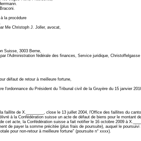
Herrmann.
 Braconi.
 à la procédure
,
ar Me Christoph J. Joller, avocat,
on Suisse, 3003 Berne,
par l'Administration fédérale des finances, Service juridique, Christoffelgasse
our défaut de retour à meilleure fortune,
re l'ordonnance du Président du Tribunal civil de la Gruyère du 15 janvier 20
la faillite de X.________, close le 13 juillet 2004, l'Office des faillites du cant
élivré à la Confédération suisse un acte de défaut de biens pour le montant de
de cet acte, la Confédération suisse a fait notifier le 16 octobre 2009 à X.__
t de payer la somme précitée (plus frais de poursuite), auquel le poursuivi
totale pour non-retour à meilleure fortune" (poursuite n° xxxx).