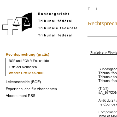
F
I
Rechtsprec
Zurück zur Einsti
Rechtsprechung (gratis)
BGE und EGMR-Entscheide
Liste der Neuheiten
Bundesgeri
Tribunal féd
Weitere Urteile ab 2000
Tribunale f
Tribunal fed
Leitentscheide (BGE)
Expertensuche für Abonnenten
{T 0/2}
5A_167/20
Abonnement RSS
Arrêt du 27 
IIe Cour de d
Compositio
Mme et MM. 