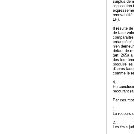
surplus déme
l'opposition 
expressément
recevabilité
LP
).
Il résulte d
de faire valo
comparaître 
créancière" 
n'en demeur
défaut de re
(
art. 265a al
dès lors tir
produire les
d'après laqu
comme le re
4.
En conclusio
recourant (
a
Par ces moti
1.
Le recours e
2.
Les frais ju