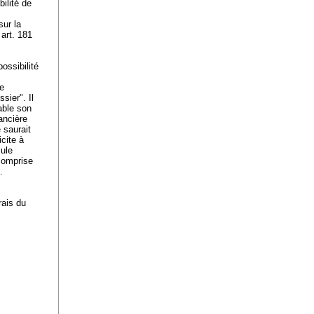
ilité de
sur la
d
art. 181
ossibilité
ie
sier". Il
able son
ancière
e saurait
icite à
mule
 comprise
s.
rais du