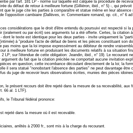
ntie par l'
art. 181 LP
- norme sur laquelle est calquée la procédure de recevab
tirée du défaut de retour à meilleure fortune (Gilliéron, ibid., n° 5) -, qui prévoit
 que le juge cite les parties à comparaître et statue même en leur absence 
 de l'opposition cambiaire (Dallèves, in: Commentaire romand, op. cit., n° 6 a
e ces considérations que le droit d'être entendu du poursuivi est respecté si la p
ir (oralement ou par écrit) ses arguments lui a été offerte. Certes, la citation à
- dont le texte est identique pour les deux parties - invite uniquement la "part
(intimée) à "produire l'acte de défaut de biens et les pièces constituant son dos
e pas moins que la loi impose expressément au débiteur de rendre vraisembl
tour à meilleure fortune en produisant les documents relatifs à sa situation fin
. 2 LP
; sur l'étendue de cette obligation: Jeandin, ibid., n° 19). Le recourant n
er argument du fait que la citation précitée ne comportait aucune invitation expl
 pièces en question, cette incombance découlant directement de la loi; la for
elle il sera statué "nonobstant l'absence des parties" ne peut davantage être
fus du juge de recevoir leurs observations écrites, munies des pièces idoine
n, le présent recours doit être rejeté dans la mesure de sa recevabilité, aux f
rt. 66 al. 1 LTF
).
fs, le Tribunal fédéral prononce:
st rejeté dans la mesure où il est recevable.
diciaires, arrêtés à 2'000 fr., sont mis à la charge du recourant.