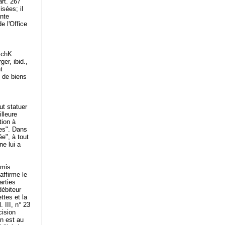
art. 267
isées; il
ante
e l'Office
lSchK
er, ibid.,
t
t de biens
ut statuer
illeure
tion à
ies". Dans
e", à tout
ne lui a
umis
affirme le
arties
débiteur
ttes et la
 III, n° 23
cision
on est au