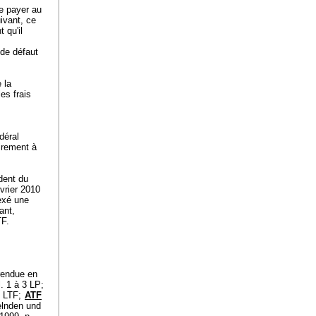
e payer au
ivant, ce
 qu'il
 de défaut
 la
es frais
déral
airement à
dent du
évrier 2010
nexé une
ant,
TF
.
 rendue en
l. 1 à 3 LP;
b LTF
;
ATF
elnden und