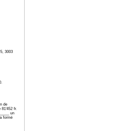
 5, 3003
10.
on de
 81'452 fr.
______ un
 a formé