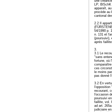
une créance q
LP
; BlSchK 
apparaît, au
procède au b
cantonal des 
2.2 Il appar
(FÜRSTENBERG
54/1990 p. 1
n. 131 et l'a
(poursuivi), 
après faillit
3.
3.1 Le recou
"sans entend
fortune, où 
comparaître 
ces circonst
le moins pas
pas donné l'
3.2 En vertu
l'opposition
recourant, c
l'occasion d
poursuivi en
faillite, vol
ad
art. 265
judiciaire en