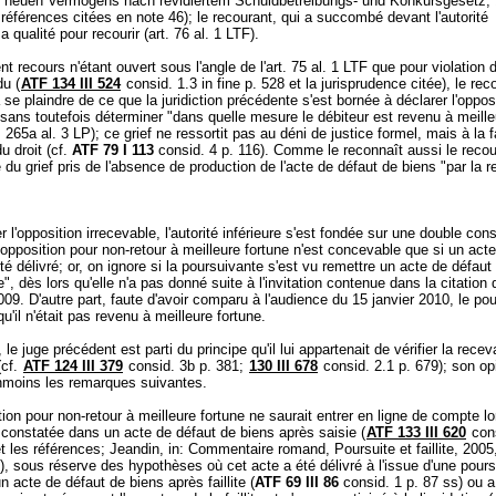
g neuen Vermögens nach revidiertem Schuldbetreibungs- und Konkursgesetz, 
 références citées en note 46); le recourant, qui a succombé devant l'autorité
a qualité pour recourir (
art. 76 al. 1 LTF
).
nt recours n'étant ouvert sous l'angle de l'
art. 75 al. 1 LTF
que pour violation d
du (
ATF 134 III 524
consid. 1.3 in fine p. 528 et la jurisprudence citée), le rec
se plaindre de ce que la juridiction précédente s'est bornée à déclarer l'oppos
 sans toutefois déterminer "dans quelle mesure le débiteur est revenu à meille
. 265a al. 3 LP
); ce grief ne ressortit pas au déni de justice formel, mais à la 
u droit (cf.
ATF 79 I 113
consid. 4 p. 116). Comme le reconnaît aussi le recour
u grief pris de l'absence de production de l'acte de défaut de biens "par la r
r l'opposition irrecevable, l'autorité inférieure s'est fondée sur une double cons
l'opposition pour non-retour à meilleure fortune n'est concevable que si un act
té délivré; or, on ignore si la poursuivante s'est vu remettre un acte de défaut
e", dès lors qu'elle n'a pas donné suite à l'invitation contenue dans la citation 
9. D'autre part, faute d'avoir comparu à l'audience du 15 janvier 2010, le pou
u'il n'était pas revenu à meilleure fortune.
le juge précédent est parti du principe qu'il lui appartenait de vérifier la recev
(cf.
ATF 124 III 379
consid. 3b p. 381;
130 III 678
consid. 2.1 p. 679); son op
nmoins les remarques suivantes.
tion pour non-retour à meilleure fortune ne saurait entrer en ligne de compte lo
constatée dans un acte de défaut de biens après saisie (
ATF 133 III 620
cons
et les références; Jeandin, in: Commentaire romand, Poursuite et faillite, 2005
), sous réserve des hypothèses où cet acte a été délivré à l'issue d'une pours
n acte de défaut de biens après faillite (
ATF 69 III 86
consid. 1 p. 87 ss) ou a