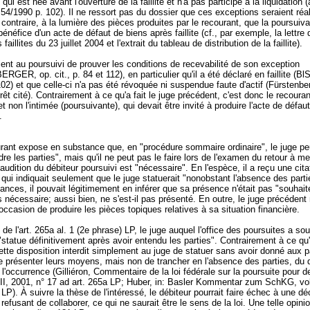
ui est née avant l'ouverture de la faillite et n'a pas participé à la liquidation (
54/1990 p. 102). Il ne ressort pas du dossier que ces exceptions seraient réal
 contraire, à la lumière des pièces produites par le recourant, que la poursuiv
énéfice d'un acte de défaut de biens après faillite (cf., par exemple, la lettre d
faillites du 23 juillet 2004 et l'extrait du tableau de distribution de la faillite).
tient au poursuivi de prouver les conditions de recevabilité de son exception
ER, op. cit., p. 84 et 112), en particulier qu'il a été déclaré en faillite (B
02) et que celle-ci n'a pas été révoquée ni suspendue faute d'actif (Fürstenberg
rrêt cité). Contrairement à ce qu'a fait le juge précédent, c'est donc le recouran
et non l'intimée (poursuivante), qui devait être invité à produire l'acte de défau
e.
rant expose en substance que, en "procédure sommaire ordinaire", le juge pe
re les parties", mais qu'il ne peut pas le faire lors de l'examen du retour à me
l'audition du débiteur poursuivi est "nécessaire". En l'espèce, il a reçu une cita
qui indiquait seulement que le juge statuerait "nonobstant l'absence des part
ances, il pouvait légitimement en inférer que sa présence n'était pas "souhaité
 nécessaire; aussi bien, ne s'est-il pas présenté. En outre, le juge précédent 
occasion de produire les pièces topiques relatives à sa situation financière.
 de l'art. 265a al. 1 (2e phrase) LP, le juge auquel l'office des poursuites a so
 "statue définitivement après avoir entendu les parties". Contrairement à ce qu'
ette disposition interdit simplement au juge de statuer sans avoir donné aux p
e présenter leurs moyens, mais non de trancher en l'absence des parties, du 
 l'occurrence (Gilliéron, Commentaire de la loi fédérale sur la poursuite pour de
. III, 2001, n° 17 ad
art. 265a LP
; Huber, in: Basler Kommentar zum SchKG, vol.
a LP
). À suivre la thèse de l'intéressé, le débiteur pourrait faire échec à une dé
 refusant de collaborer, ce qui ne saurait être le sens de la loi. Une telle opini