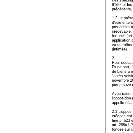
Feststellun
81/82 et les
précédente, 
1.2 Le prése
d'être enten
pas admis à 
irrecevable,
fortune" (
art
application d
va de même d
(intimée).
2.
Pour déclare
D'une part, 
de biens a é
"après saisi
novembre 200
pas prouvé q
Avec raison, 
l'opposition 
appelle néa
2.1 L'opposi
créance est 
fine p. 623 
art. 265a LP
fondée sur u