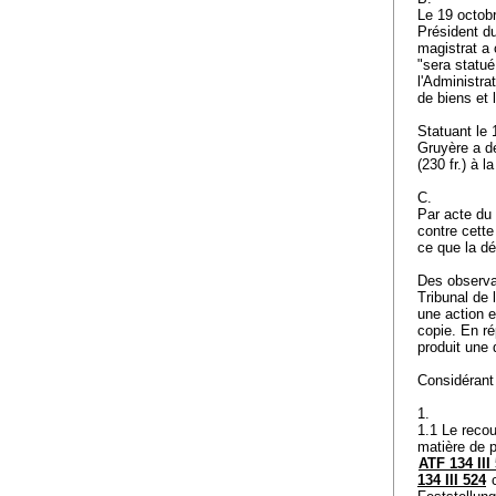
Le 19 octob
Président du
magistrat a 
"sera statué
l'Administra
de biens et 
Statuant le 
Gruyère a dé
(230 fr.) à 
C.
Par acte du 
contre cette
ce que la dé
Des observat
Tribunal de 
une action e
copie. En ré
produit une 
Considérant 
1.
1.1 Le recou
matière de po
ATF 134 III
134 III 524
c