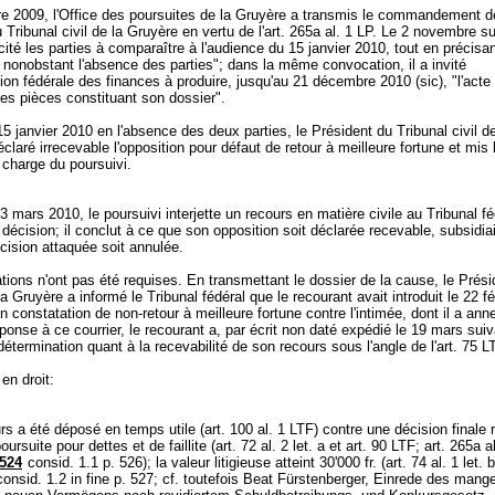
re 2009, l'Office des poursuites de la Gruyère a transmis le commandement d
 Tribunal civil de la Gruyère en vertu de l'
art. 265a al. 1 LP
. Le 2 novembre su
cité les parties à comparaître à l'audience du 15 janvier 2010, tout en précisant
 nonobstant l'absence des parties"; dans la même convocation, il a invité
tion fédérale des finances à produire, jusqu'au 21 décembre 2010 (sic), "l'acte
les pièces constituant son dossier".
15 janvier 2010 en l'absence des deux parties, le Président du Tribunal civil de
claré irrecevable l'opposition pour défaut de retour à meilleure fortune et mis l
la charge du poursuivi.
3 mars 2010, le poursuivi interjette un recours en matière civile au Tribunal fé
 décision; il conclut à ce que son opposition soit déclarée recevable, subsidi
cision attaquée soit annulée.
ions n'ont pas été requises. En transmettant le dossier de la cause, le Prési
la Gruyère a informé le Tribunal fédéral que le recourant avait introduit le 22 f
n constatation de non-retour à meilleure fortune contre l'intimée, dont il a an
ponse à ce courrier, le recourant a, par écrit non daté expédié le 19 mars suiv
détermination quant à la recevabilité de son recours sous l'angle de l'
art. 75 L
en droit:
rs a été déposé en temps utile (
art. 100 al. 1 LTF
) contre une décision finale
ursuite pour dettes et de faillite (
art. 72 al. 2 let. a et
art. 90 LTF
; art. 265a a
 524
consid. 1.1 p. 526); la valeur litigieuse atteint 30'000 fr. (
art. 74 al. 1 let. 
onsid. 1.2 in fine p. 527; cf. toutefois Beat Fürstenberger, Einrede des mang