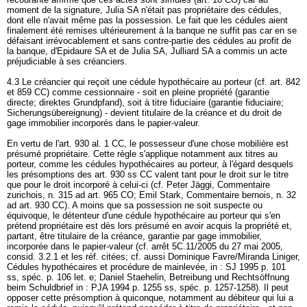
moment de la signature, Julia SA n'était pas propriétaire des cédules,
dont elle n'avait même pas la possession. Le fait que les cédules aient
finalement été remises ultérieurement à la banque ne suffit pas car en se
défaisant irrévocablement et sans contre-partie des cédules au profit de
la banque, d'Epidaure SA et de Julia SA, Julliard SA a commis un acte
préjudiciable à ses créanciers.
4.3 Le créancier qui reçoit une cédule hypothécaire au porteur (cf.
art. 842
et 859 CC
) comme cessionnaire - soit en pleine propriété (garantie
directe; direktes Grundpfand), soit à titre fiduciaire (garantie fiduciaire;
Sicherungsübereignung) - devient titulaire de la créance et du droit de
gage immobilier incorporés dans le papier-valeur.
En vertu de l'
art. 930 al. 1 CC
, le possesseur d'une chose mobilière est
présumé propriétaire. Cette règle s'applique notamment aux titres au
porteur, comme les cédules hypothécaires au porteur, à l'égard desquels
les présomptions des
art. 930 ss CC
valent tant pour le droit sur le titre
que pour le droit incorporé à celui-ci (cf. Peter Jäggi, Commentaire
zurichois, n. 315 ad
art. 965 CO
; Emil Stark, Commentaire bernois, n. 32
ad
art. 930 CC
). A moins que sa possession ne soit suspecte ou
équivoque, le détenteur d'une cédule hypothécaire au porteur qui s'en
prétend propriétaire est dès lors présumé en avoir acquis la propriété et,
partant, être titulaire de la créance, garantie par gage immobilier,
incorporée dans le papier-valeur (cf. arrêt 5C.11/2005 du 27 mai 2005,
consid. 3.2.1 et les réf. citées; cf. aussi Dominique Favre/Miranda Liniger,
Cédules hypothécaires et procédure de mainlevée, in : SJ 1995 p. 101
ss, spéc. p. 106 let. e; Daniel Staehelin, Betreibung und Rechtsöffnung
beim Schuldbrief in : PJA 1994 p. 1255 ss, spéc. p. 1257-1258). Il peut
opposer cette présomption à quiconque, notamment au débiteur qui lui a