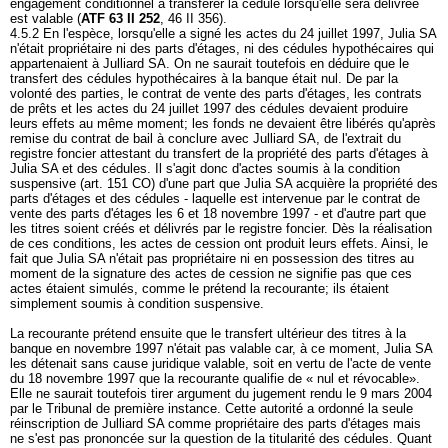
engagement conditionnel à transférer la cédule lorsqu'elle sera délivrée
est valable (
ATF 63 II 252
, 46 II 356).
4.5.2 En l'espèce, lorsqu'elle a signé les actes du 24 juillet 1997, Julia SA
n'était propriétaire ni des parts d'étages, ni des cédules hypothécaires qui
appartenaient à Julliard SA. On ne saurait toutefois en déduire que le
transfert des cédules hypothécaires à la banque était nul. De par la
volonté des parties, le contrat de vente des parts d'étages, les contrats
de prêts et les actes du 24 juillet 1997 des cédules devaient produire
leurs effets au même moment; les fonds ne devaient être libérés qu'après
remise du contrat de bail à conclure avec Julliard SA, de l'extrait du
registre foncier attestant du transfert de la propriété des parts d'étages à
Julia SA et des cédules. Il s'agit donc d'actes soumis à la condition
suspensive (
art. 151 CO
) d'une part que Julia SA acquière la propriété des
parts d'étages et des cédules - laquelle est intervenue par le contrat de
vente des parts d'étages les 6 et 18 novembre 1997 - et d'autre part que
les titres soient créés et délivrés par le registre foncier. Dès la réalisation
de ces conditions, les actes de cession ont produit leurs effets. Ainsi, le
fait que Julia SA n'était pas propriétaire ni en possession des titres au
moment de la signature des actes de cession ne signifie pas que ces
actes étaient simulés, comme le prétend la recourante; ils étaient
simplement soumis à condition suspensive.
La recourante prétend ensuite que le transfert ultérieur des titres à la
banque en novembre 1997 n'était pas valable car, à ce moment, Julia SA
les détenait sans cause juridique valable, soit en vertu de l'acte de vente
du 18 novembre 1997 que la recourante qualifie de « nul et révocable».
Elle ne saurait toutefois tirer argument du jugement rendu le 9 mars 2004
par le Tribunal de première instance. Cette autorité a ordonné la seule
réinscription de Julliard SA comme propriétaire des parts d'étages mais
ne s'est pas prononcée sur la question de la titularité des cédules. Quant