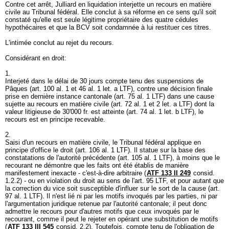
Contre cet arrêt, Julliard en liquidation interjette un recours en matière
civile au Tribunal fédéral. Elle conclut à sa réforme en ce sens qu'il soit
constaté qu'elle est seule légitime propriétaire des quatre cédules
hypothécaires et que la BCV soit condamnée à lui restituer ces titres.
L'intimée conclut au rejet du recours.
Considérant en droit:
1.
Interjeté dans le délai de 30 jours compte tenu des suspensions de
Pâques (art. 100 al. 1 et 46 al. 1 let. a LTF), contre une décision finale
prise en dernière instance cantonale (
art. 75 al. 1 LTF
) dans une cause
sujette au recours en matière civile (
art. 72 al. 1 et 2 let. a LTF
) dont la
valeur litigieuse de 30'000 fr. est atteinte (
art. 74 al. 1 let. b LTF
), le
recours est en principe recevable.
2.
Saisi d'un recours en matière civile, le Tribunal fédéral applique en
principe d'office le droit (
art. 106 al. 1 LTF
). Il statue sur la base des
constatations de l'autorité précédente (
art. 105 al. 1 LTF
), à moins que le
recourant ne démontre que les faits ont été établis de manière
manifestement inexacte - c'est-à-dire arbitraire (
ATF 133 II 249
consid.
1.2.2) - ou en violation du droit au sens de l'
art. 95 LTF
, et pour autant que
la correction du vice soit susceptible d'influer sur le sort de la cause (
art.
97 al. 1 LTF
). Il n'est lié ni par les motifs invoqués par les parties, ni par
l'argumentation juridique retenue par l'autorité cantonale; il peut donc
admettre le recours pour d'autres motifs que ceux invoqués par le
recourant, comme il peut le rejeter en opérant une substitution de motifs
(
ATF 133 III 545
consid. 2.2). Toutefois, compte tenu de l'obligation de