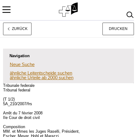
ZURÜCK
DRUCKEN
Français
Italiano
Navigation
Neue Suche
ähnliche Leitentscheide suchen
ähnliche Urteile ab 2000 suchen
Tribunale federale
Tribunal federal
{T 1/2}
5A_210/2007/frs
Arrêt du 7 février 2008
IIe Cour de droit civil
Composition
MM. et Mmes les Juges Raselli, Président,
Escher, Meyer, Hohl et Marazzi.