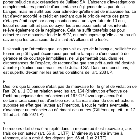
porter préjudice aux créanciers de Julliard SA. L'absence d'investigations
complémentaires procède d'une certaine négligence de la part de la
banque, mais ne suffit pas pour admettre qu'elle était de mauvaise foi. Le
fait d'avoir accordé le crédit en sachant que le prix de vente des parts
d'étages était payé par compensation avec un loyer futur de 10 ans,
lequel ne permettrait pas de payer les amortissements et les intérêts,
relève également de la négligence. Cela ne suffit toutefois pas pour
admettre une mauvaise foi de la BCV, qui présuppose qu'elle ait su ou dû
savoir que les créanciers de Julliard SA allaient être lésés.
Il s'ensuit que l'attention que l'on pouvait exiger de la banque, sollicitée de
fournir un prêt hypothécaire pour permettre la reprise d'une société de
gérance et de courtage immobiliers, ne lui permettait pas, dans les
circonstances de l'espèce, de reconnaître que son prêt aurait été destiné
à porter préjudice aux créanciers de Julliard SA. Dans ces conditions, il
est superflu d'examiner les autres conditions de l'
art. 288 LP
.
6.
Dès lors que la banque n'était pas de mauvaise foi, le grief de violation de
l'
art. 20 al. 1 CO
en relation avec les art. 164 (diminution effective de
l'actif au préjudice des créanciers) et 167 CP (avantage accordé à
certains créanciers) est d'emblée exclu. La réalisation de ces infractions
suppose en effet que l'auteur ait l'intention, à tout le moins éventuelle,
d'avantager un créancier au détriment des autres (Gilliéron, op. cit., n. 17-
18 ad
art. 285-292 LP
).
7.
Le recours doit donc être rejeté dans la mesure où il est recevable, aux
frais de son auteur (
art. 66 al. 1 LTF
). L'intimée ayant été invitée à
répondre, elle a droit à des dépens (
art. 68 al. 1 et 2 LTF
).