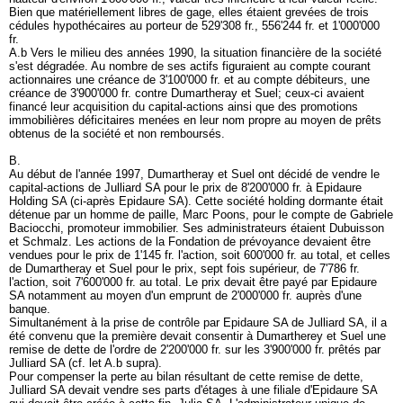
Bien que matériellement libres de gage, elles étaient grevées de trois
cédules hypothécaires au porteur de 529'308 fr., 556'244 fr. et 1'000'000
fr.
A.b Vers le milieu des années 1990, la situation financière de la société
s'est dégradée. Au nombre de ses actifs figuraient au compte courant
actionnaires une créance de 3'100'000 fr. et au compte débiteurs, une
créance de 3'900'000 fr. contre Dumartheray et Suel; ceux-ci avaient
financé leur acquisition du capital-actions ainsi que des promotions
immobilières déficitaires menées en leur nom propre au moyen de prêts
obtenus de la société et non remboursés.
B.
Au début de l'année 1997, Dumartheray et Suel ont décidé de vendre le
capital-actions de Julliard SA pour le prix de 8'200'000 fr. à Epidaure
Holding SA (ci-après Epidaure SA). Cette société holding dormante était
détenue par un homme de paille, Marc Poons, pour le compte de Gabriele
Baciocchi, promoteur immobilier. Ses administrateurs étaient Dubuisson
et Schmalz. Les actions de la Fondation de prévoyance devaient être
vendues pour le prix de 1'145 fr. l'action, soit 600'000 fr. au total, et celles
de Dumartheray et Suel pour le prix, sept fois supérieur, de 7'786 fr.
l'action, soit 7'600'000 fr. au total. Le prix devait être payé par Epidaure
SA notamment au moyen d'un emprunt de 2'000'000 fr. auprès d'une
banque.
Simultanément à la prise de contrôle par Epidaure SA de Julliard SA, il a
été convenu que la première devait consentir à Dumartherey et Suel une
remise de dette de l'ordre de 2'200'000 fr. sur les 3'900'000 fr. prêtés par
Julliard SA (cf. let A.b supra).
Pour compenser la perte au bilan résultant de cette remise de dette,
Julliard SA devait vendre ses parts d'étages à une filiale d'Epidaure SA