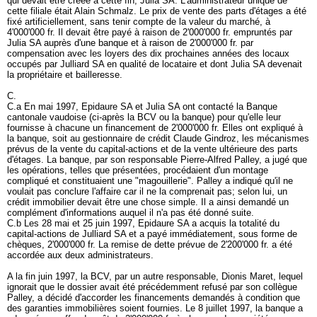
qui devait être créée à cette fin, Julia SA. L'administrateur unique de
cette filiale était Alain Schmalz. Le prix de vente des parts d'étages a été
fixé artificiellement, sans tenir compte de la valeur du marché, à
4'000'000 fr. Il devait être payé à raison de 2'000'000 fr. empruntés par
Julia SA auprès d'une banque et à raison de 2'000'000 fr. par
compensation avec les loyers des dix prochaines années des locaux
occupés par Julliard SA en qualité de locataire et dont Julia SA devenait
la propriétaire et bailleresse.
C.
C.a En mai 1997, Epidaure SA et Julia SA ont contacté la Banque
cantonale vaudoise (ci-après la BCV ou la banque) pour qu'elle leur
fournisse à chacune un financement de 2'000'000 fr. Elles ont expliqué à
la banque, soit au gestionnaire de crédit Claude Gindroz, les mécanismes
prévus de la vente du capital-actions et de la vente ultérieure des parts
d'étages. La banque, par son responsable Pierre-Alfred Palley, a jugé que
les opérations, telles que présentées, procédaient d'un montage
compliqué et constituaient une "magouillerie". Palley a indiqué qu'il ne
voulait pas conclure l'affaire car il ne la comprenait pas; selon lui, un
crédit immobilier devait être une chose simple. Il a ainsi demandé un
complément d'informations auquel il n'a pas été donné suite.
C.b Les 28 mai et 25 juin 1997, Epidaure SA a acquis la totalité du
capital-actions de Julliard SA et a payé immédiatement, sous forme de
chèques, 2'000'000 fr. La remise de dette prévue de 2'200'000 fr. a été
accordée aux deux administrateurs.
A la fin juin 1997, la BCV, par un autre responsable, Dionis Maret, lequel
ignorait que le dossier avait été précédemment refusé par son collègue
Palley, a décidé d'accorder les financements demandés à condition que
des garanties immobilières soient fournies. Le 8 juillet 1997, la banque a