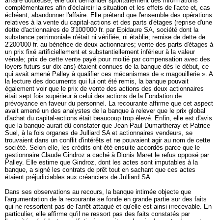
affaire douteuse, elle doit demander spontanément des informations
complémentaires afin d'éclaircir la situation et les effets de l'acte et, cas
échéant, abandonner l'affaire. Elle prétend que l'ensemble des opérations
relatives à la vente du capital-actions et des parts d'étages (reprise d'une
dette d'actionnaires de 3'100'000 fr. par Epidaure SA, société dont la
substance patrimoniale n'était ni vérifiée, ni établie; remise de dette de
2'200'000 fr. au bénéfice de deux actionnaires; vente des parts d'étages à
un prix fixé artificiellement et substantiellement inférieur à la valeur
vénale; prix de cette vente payé pour moitié par compensation avec des
loyers futurs sur dix ans) étaient connues de la banque dès le début, ce
qui avait amené Palley à qualifier ces mécanismes de « magouillerie ». A
la lecture des documents qui lui ont été remis, la banque pouvait
également voir que le prix de vente des actions des deux actionnaires
était sept fois supérieur à celui des actions de la Fondation de
prévoyance en faveur du personnel. La recourante affirme que cet aspect
avait amené un des analystes de la banque à relever que le prix global
d'achat du capital-actions était beaucoup trop élevé. Enfin, elle est d'avis
que la banque aurait dû constater que Jean-Paul Dumartheray et Patrice
Suel, à la fois organes de Julliard SA et actionnaires vendeurs, se
trouvaient dans un conflit d'intérêts et ne pouvaient agir au nom de cette
société. Selon elle, les crédits ont été ensuite accordés parce que le
gestionnaire Claude Gindroz a caché à Dionis Maret le refus opposé par
Palley. Elle estime que Gindroz, dont les actes sont imputables à la
banque, a signé les contrats de prêt tout en sachant que ces actes
étaient préjudiciables aux créanciers de Julliard SA.
Dans ses observations au recours, la banque intimée objecte que
l'argumentation de la recourante se fonde en grande partie sur des faits
qui ne ressortent pas de l'arrêt attaqué et qu'elle est ainsi irrecevable. En
particulier, elle affirme qu'il ne ressort pas des faits constatés par