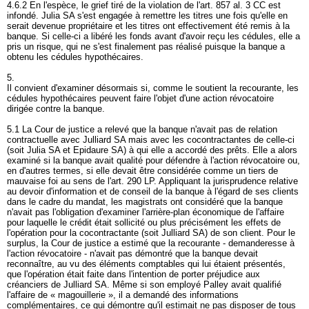
4.6.2 En l'espèce, le grief tiré de la violation de l'
art. 857 al. 3 CC
est
infondé. Julia SA s'est engagée à remettre les titres une fois qu'elle en
serait devenue propriétaire et les titres ont effectivement été remis à la
banque. Si celle-ci a libéré les fonds avant d'avoir reçu les cédules, elle a
pris un risque, qui ne s'est finalement pas réalisé puisque la banque a
obtenu les cédules hypothécaires.
5.
Il convient d'examiner désormais si, comme le soutient la recourante, les
cédules hypothécaires peuvent faire l'objet d'une action révocatoire
dirigée contre la banque.
5.1 La Cour de justice a relevé que la banque n'avait pas de relation
contractuelle avec Julliard SA mais avec les cocontractantes de celle-ci
(soit Julia SA et Epidaure SA) à qui elle a accordé des prêts. Elle a alors
examiné si la banque avait qualité pour défendre à l'action révocatoire ou,
en d'autres termes, si elle devait être considérée comme un tiers de
mauvaise foi au sens de l'
art. 290 LP
. Appliquant la jurisprudence relative
au devoir d'information et de conseil de la banque à l'égard de ses clients
dans le cadre du mandat, les magistrats ont considéré que la banque
n'avait pas l'obligation d'examiner l'arrière-plan économique de l'affaire
pour laquelle le crédit était sollicité ou plus précisément les effets de
l'opération pour la cocontractante (soit Julliard SA) de son client. Pour le
surplus, la Cour de justice a estimé que la recourante - demanderesse à
l'action révocatoire - n'avait pas démontré que la banque devait
reconnaître, au vu des éléments comptables qui lui étaient présentés,
que l'opération était faite dans l'intention de porter préjudice aux
créanciers de Julliard SA. Même si son employé Palley avait qualifié
l'affaire de « magouillerie », il a demandé des informations
complémentaires, ce qui démontre qu'il estimait ne pas disposer de tous