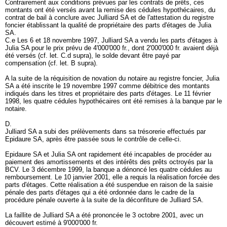
Contrairement aux conditions prévues par les contrats de prêts, ces
montants ont été versés avant la remise des cédules hypothécaires, du
contrat de bail à conclure avec Julliard SA et de l'attestation du registre
foncier établissant la qualité de propriétaire des parts d'étages de Julia
SA.
C.e Les 6 et 18 novembre 1997, Julliard SA a vendu les parts d'étages à
Julia SA pour le prix prévu de 4'000'000 fr., dont 2'000'000 fr. avaient déjà
été versés (cf. let. C.d supra), le solde devant être payé par
compensation (cf. let. B supra).
A la suite de la réquisition de novation du notaire au registre foncier, Julia
SA a été inscrite le 19 novembre 1997 comme débitrice des montants
indiqués dans les titres et propriétaire des parts d'étages. Le 11 février
1998, les quatre cédules hypothécaires ont été remises à la banque par le
notaire.
D.
Julliard SA a subi des prélèvements dans sa trésorerie effectués par
Epidaure SA, après être passée sous le contrôle de celle-ci.
Epidaure SA et Julia SA ont rapidement été incapables de procéder au
paiement des amortissements et des intérêts des prêts octroyés par la
BCV. Le 3 décembre 1999, la banque a dénoncé les quatre cédules au
remboursement. Le 10 janvier 2001, elle a requis la réalisation forcée des
parts d'étages. Cette réalisation a été suspendue en raison de la saisie
pénale des parts d'étages qui a été ordonnée dans le cadre de la
procédure pénale ouverte à la suite de la déconfiture de Julliard SA.
La faillite de Julliard SA a été prononcée le 3 octobre 2001, avec un
découvert estimé à 9'000'000 fr.