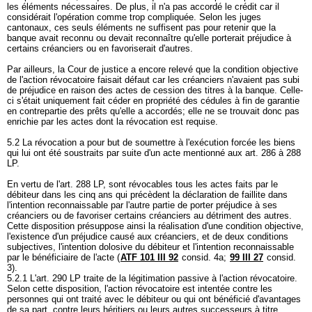
les éléments nécessaires. De plus, il n'a pas accordé le crédit car il
considérait l'opération comme trop compliquée. Selon les juges
cantonaux, ces seuls éléments ne suffisent pas pour retenir que la
banque avait reconnu ou devait reconnaître qu'elle porterait préjudice à
certains créanciers ou en favoriserait d'autres.
Par ailleurs, la Cour de justice a encore relevé que la condition objective
de l'action révocatoire faisait défaut car les créanciers n'avaient pas subi
de préjudice en raison des actes de cession des titres à la banque. Celle-
ci s'était uniquement fait céder en propriété des cédules à fin de garantie
en contrepartie des prêts qu'elle a accordés; elle ne se trouvait donc pas
enrichie par les actes dont la révocation est requise.
5.2 La révocation a pour but de soumettre à l'exécution forcée les biens
qui lui ont été soustraits par suite d'un acte mentionné aux art. 286 à 288
LP.
En vertu de l'
art. 288 LP
, sont révocables tous les actes faits par le
débiteur dans les cinq ans qui précèdent la déclaration de faillite dans
l'intention reconnaissable par l'autre partie de porter préjudice à ses
créanciers ou de favoriser certains créanciers au détriment des autres.
Cette disposition présuppose ainsi la réalisation d'une condition objective,
l'existence d'un préjudice causé aux créanciers, et de deux conditions
subjectives, l'intention dolosive du débiteur et l'intention reconnaissable
par le bénéficiaire de l'acte (
ATF 101 III 92
consid. 4a;
99 III 27
consid.
3).
5.2.1 L'
art. 290 LP
traite de la légitimation passive à l'action révocatoire.
Selon cette disposition, l'action révocatoire est intentée contre les
personnes qui ont traité avec le débiteur ou qui ont bénéficié d'avantages
de sa part, contre leurs héritiers ou leurs autres successeurs à titre