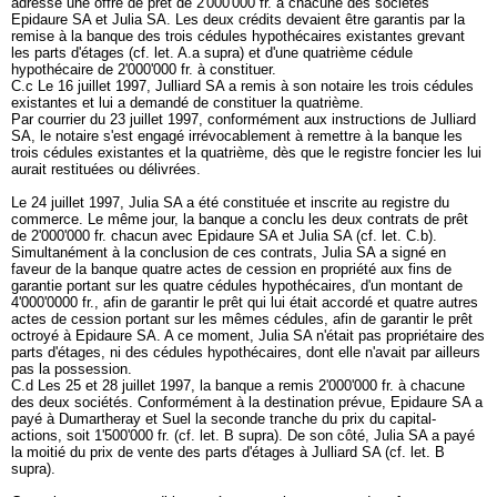
adressé une offre de prêt de 2'000'000 fr. à chacune des sociétés
Epidaure SA et Julia SA. Les deux crédits devaient être garantis par la
remise à la banque des trois cédules hypothécaires existantes grevant
les parts d'étages (cf. let. A.a supra) et d'une quatrième cédule
hypothécaire de 2'000'000 fr. à constituer.
C.c Le 16 juillet 1997, Julliard SA a remis à son notaire les trois cédules
existantes et lui a demandé de constituer la quatrième.
Par courrier du 23 juillet 1997, conformément aux instructions de Julliard
SA, le notaire s'est engagé irrévocablement à remettre à la banque les
trois cédules existantes et la quatrième, dès que le registre foncier les lui
aurait restituées ou délivrées.
Le 24 juillet 1997, Julia SA a été constituée et inscrite au registre du
commerce. Le même jour, la banque a conclu les deux contrats de prêt
de 2'000'000 fr. chacun avec Epidaure SA et Julia SA (cf. let. C.b).
Simultanément à la conclusion de ces contrats, Julia SA a signé en
faveur de la banque quatre actes de cession en propriété aux fins de
garantie portant sur les quatre cédules hypothécaires, d'un montant de
4'000'0000 fr., afin de garantir le prêt qui lui était accordé et quatre autres
actes de cession portant sur les mêmes cédules, afin de garantir le prêt
octroyé à Epidaure SA. A ce moment, Julia SA n'était pas propriétaire des
parts d'étages, ni des cédules hypothécaires, dont elle n'avait par ailleurs
pas la possession.
C.d Les 25 et 28 juillet 1997, la banque a remis 2'000'000 fr. à chacune
des deux sociétés. Conformément à la destination prévue, Epidaure SA a
payé à Dumartheray et Suel la seconde tranche du prix du capital-
actions, soit 1'500'000 fr. (cf. let. B supra). De son côté, Julia SA a payé
la moitié du prix de vente des parts d'étages à Julliard SA (cf. let. B
supra).