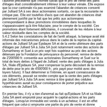
l'autorité précédente que l'intimée savait que le prix de vente des parts
d'étages était considérablement inférieur à leur valeur vénale. Elle expose
que la cour cantonale n'a pas examiné l'abandon de créances consenti
par Julliard SA à ses deux actionnaires sortants, ce que la recourante ne
critique pas. Elle est toutefois d'avis que cet abandon de créances était
pleinement justifié par le fait que les prêts aux actionnaires
correspondaient à deux promotions immobilières dans lesquelles ils
n'apparaissaient qu'à titre fiduciaire, pour le compte de la société. Ces
promotions étant fortement déficitaires, il convenait de les réduire à leur
valeur résiduelle dans les comptes de la société.
5.4.2 Selon les constatations de fait de l'arrêt attaqué, la banque avait été
informée des mécanismes prévus dans le cadre de la reprise du capital-
actions de Julliard SA par Epidaure SA et de la vente ultérieure des parts
d'étages par Julliard SA à Julia SA (soit notamment vente des actions de
Dumartherey et Suel à un prix sept fois supérieur au prix des actions
détenues par la Fondation de prévoyance du personnel; remise de dette
de 2'200'000 fr. consentie aux actionnaires Dumartherey et Suel sur le
total de leurs dettes à l'égard de Julliard; vente des parts d'étages à Julia
SA, filiale d'Epidaure SA, pour compenser la perte découlant de la remise
de dette pour le prix de 4'000'000 fr.; prix payé pour moitié avec des
loyers futurs). Il faut déterminer si l'intimée, en ayant connaissance de
ces éléments, pouvait se rendre compte que la vente des parts d'étages
par Julliard SA à Julia SA avec remise à titre gratuit des cédules
hypothécaires aurait eu pour conséquence de porter préjudice aux
créanciers de Julliard SA.
En premier lieu, il n'y a rien d'anormal au fait qu'Epidaure SA et sa filiale
Julia SA aient emprunté pour acquérir le capital-actions et les parts
d'étages. Lorsqu'un immeuble est vendu à un acheteur, il est en effet
fréquent que celui-ci emprunte une partie du prix de vente et donne