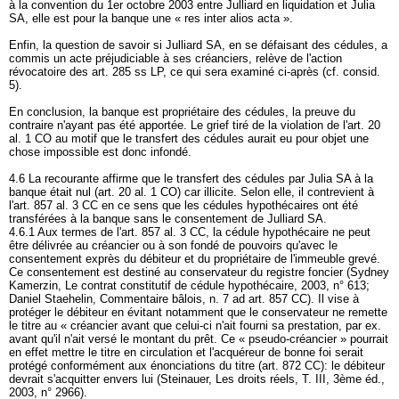
à la convention du 1er octobre 2003 entre Julliard en liquidation et Julia
SA, elle est pour la banque une « res inter alios acta ».
Enfin, la question de savoir si Julliard SA, en se défaisant des cédules, a
commis un acte préjudiciable à ses créanciers, relève de l'action
révocatoire des
art. 285 ss LP
, ce qui sera examiné ci-après (cf. consid.
5).
En conclusion, la banque est propriétaire des cédules, la preuve du
contraire n'ayant pas été apportée. Le grief tiré de la violation de l'
art. 20
al. 1 CO
au motif que le transfert des cédules aurait eu pour objet une
chose impossible est donc infondé.
4.6 La recourante affirme que le transfert des cédules par Julia SA à la
banque était nul (
art. 20 al. 1 CO
) car illicite. Selon elle, il contrevient à
l'
art. 857 al. 3 CC
en ce sens que les cédules hypothécaires ont été
transférées à la banque sans le consentement de Julliard SA.
4.6.1 Aux termes de l'
art. 857 al. 3 CC
, la cédule hypothécaire ne peut
être délivrée au créancier ou à son fondé de pouvoirs qu'avec le
consentement exprès du débiteur et du propriétaire de l'immeuble grevé.
Ce consentement est destiné au conservateur du registre foncier (Sydney
Kamerzin, Le contrat constitutif de cédule hypothécaire, 2003, n° 613;
Daniel Staehelin, Commentaire bâlois, n. 7 ad
art. 857 CC
). Il vise à
protéger le débiteur en évitant notamment que le conservateur ne remette
le titre au « créancier avant que celui-ci n'ait fourni sa prestation, par ex.
avant qu'il n'ait versé le montant du prêt. Ce « pseudo-créancier » pourrait
en effet mettre le titre en circulation et l'acquéreur de bonne foi serait
protégé conformément aux énonciations du titre (
art. 872 CC
): le débiteur
devrait s'acquitter envers lui (Steinauer, Les droits réels, T. III, 3ème éd.,
2003, n° 2966).