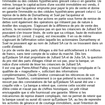
l'immeuble ou des cédules hypothécaires grevant celui-ci en garantie. De
même, lorsque le capital-actions d'une société immobilière est vendu, il
est usuel que l'acquéreur emprunte pour payer le prix de vente et donne
en garantie l'immeuble ou des cédules hypothécaires grevant celui-ci. La
reprise de la dette de Dumartheray et Suel par l'acquéreur et
l'encaissement du prix de leur actions en partie sous forme de remise de
dettes sont également des opérations qui n'étaient pas de nature à
éveiller des soupçons. S'agissant de la différence de prix de vente des
actions, la recourante n'expose pas en quoi les créanciers de Julliard SA
pouvaient s'en trouver lésés, de sorte que sa critique, faute de motivation
suffisante (cf. consid. 2 supra), est irrecevable. Il en va de même
s'agissant de l'affirmation selon laquelle les actionnaires Dumartherey et
Suel ne pouvaient agir au nom de Julliard SA car ils se trouvaient dans un
conflit d'intérêt.
Le prix de vente des parts d'étages a été fixé artificiellement à 4 millions
de francs, sans tenir compte de la valeur du marché. Dès lors
qu'Epidaure SA était propriétaire de Julliard SA et de Julia SA, la question
du prix réel des parts d'étages n'était en soi pas, pour la banque, un
indice d'une volonté de léser les créanciers de Julliard SA.
Il est vrai que Pierre-Alfred Palley a trouvé l'affaire trop compliquée et l'a
qualifiée de « magouillerie », sollicitant des informations
complémentaires; Claude Gindroz connaissait les réticences de son
supérieur. Toutefois, contrairement à ce que prétend la recourante, il ne
ressort pas des constatations de fait qu'Epidaure SA aurait été une «
coquille vide ». La banque a relevé que, comme cette société venait
d'être créée et n'avait pas de chiffres historiques, un prêt n'était
envisageable que si elle fournissait une garantie. Même si les
mécanismes de reprise étaient compliqués, rien ne permet de retenir que
la banque savait ou aurait dû savoir qu'Epidaure SA, au lieu de reprendre
les activités de gérance et de courtage immobiliers, avait l'intention de