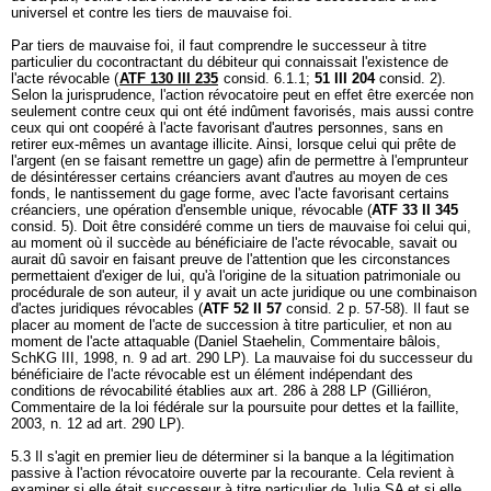
universel et contre les tiers de mauvaise foi.
Par tiers de mauvaise foi, il faut comprendre le successeur à titre
particulier du cocontractant du débiteur qui connaissait l'existence de
l'acte révocable (
ATF 130 III 235
consid. 6.1.1;
51 III 204
consid. 2).
Selon la jurisprudence, l'action révocatoire peut en effet être exercée non
seulement contre ceux qui ont été indûment favorisés, mais aussi contre
ceux qui ont coopéré à l'acte favorisant d'autres personnes, sans en
retirer eux-mêmes un avantage illicite. Ainsi, lorsque celui qui prête de
l'argent (en se faisant remettre un gage) afin de permettre à l'emprunteur
de désintéresser certains créanciers avant d'autres au moyen de ces
fonds, le nantissement du gage forme, avec l'acte favorisant certains
créanciers, une opération d'ensemble unique, révocable (
ATF 33 II 345
consid. 5). Doit être considéré comme un tiers de mauvaise foi celui qui,
au moment où il succède au bénéficiaire de l'acte révocable, savait ou
aurait dû savoir en faisant preuve de l'attention que les circonstances
permettaient d'exiger de lui, qu'à l'origine de la situation patrimoniale ou
procédurale de son auteur, il y avait un acte juridique ou une combinaison
d'actes juridiques révocables (
ATF 52 II 57
consid. 2 p. 57-58). Il faut se
placer au moment de l'acte de succession à titre particulier, et non au
moment de l'acte attaquable (Daniel Staehelin, Commentaire bâlois,
SchKG III, 1998, n. 9 ad
art. 290 LP
). La mauvaise foi du successeur du
bénéficiaire de l'acte révocable est un élément indépendant des
conditions de révocabilité établies aux art. 286 à 288 LP (Gilliéron,
Commentaire de la loi fédérale sur la poursuite pour dettes et la faillite,
2003, n. 12 ad
art. 290 LP
).
5.3 Il s'agit en premier lieu de déterminer si la banque a la légitimation
passive à l'action révocatoire ouverte par la recourante. Cela revient à
examiner si elle était successeur à titre particulier de Julia SA et si elle