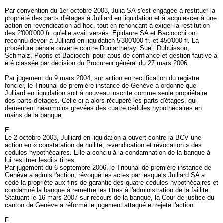
Par convention du 1er octobre 2003, Julia SA s'est engagée à restituer la
propriété des parts d'étages à Julliard en liquidation et à acquiescer à une
action en revendication ad hoc, tout en renonçant à exiger la restitution
des 2'000'000 fr. qu'elle avait versés. Epidaure SA et Baciocchi ont
reconnu devoir à Julliard en liquidation 5'300'000 fr. et 450'000 fr. La
procédure pénale ouverte contre Dumartheray, Suel, Dubuisson,
Schmalz, Poons et Baciocchi pour abus de confiance et gestion fautive a
été classée par décision du Procureur général du 27 mars 2006.
Par jugement du 9 mars 2004, sur action en rectification du registre
foncier, le Tribunal de première instance de Genève a ordonné que
Julliard en liquidation soit à nouveau inscrite comme seule propriétaire
des parts d'étages. Celle-ci a alors récupéré les parts d'étages, qui
demeurent néanmoins grevées des quatre cédules hypothécaires en
mains de la banque.
E.
Le 2 octobre 2003, Julliard en liquidation a ouvert contre la BCV une
action en « constatation de nullité, revendication et révocation » des
cédules hypothécaires. Elle a conclu à la condamnation de la banque à
lui restituer lesdits titres.
Par jugement du 6 septembre 2006, le Tribunal de première instance de
Genève a admis l'action, révoqué les actes par lesquels Julliard SA a
cédé la propriété aux fins de garantie des quatre cédules hypothécaires et
condamné la banque à remettre les titres à l'administration de la faillite.
Statuant le 16 mars 2007 sur recours de la banque, la Cour de justice du
canton de Genève a réformé le jugement attaqué et rejeté l'action.
F.