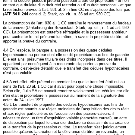
remis la cédule, puisqu'il prétend posséder à titre de propriétaire - et non
en tant que titulaire d'un droit réel restreint ou d'un droit personnel - et que
la restriction prévue à l'art. 931 al. 2 in fine CC ne s'applique dès lors pas
(
ATF 54 II 244
consid. 2; Stark, op. cit., n. 35 ad
art. 930 CC
).
La présomption de l'
art. 930 al. 1 CC
entraîne le renversement du fardeau
de la preuve (Umkehrung der Beweislast; Stark, op. cit., n. 1 ad
art. 930
CC
). La présomption est toutefois réfragable et le possesseur antérieur
peut contester le fait présumé lui-même, à savoir la propriété du titre, et
apporter la preuve du contraire.
4.4 En l'espèce, la banque a la possession des quatre cédules
hypothécaires au porteur dont elle se dit propriétaire aux fins de garantie.
Elle est ainsi présumée titulaire des droits incorporés dans ces titres. Il
appartient par conséquent à la recourante d'apporter la preuve du
contraire, c'est-à-dire d'établir que le transfert des cédules hypothécaires
n'est pas valable.
4.5 A cet effet, elle prétend en premier lieu que le transfert était nul au
sens de l'
art. 20 al. 1 CO
car il avait pour objet une chose impossible.
Selon elle, Julia SA ne pouvait remettre valablement les cédules car elle
n'en était ni propriétaire ni possesseur au moment de la signature des
actes du 24 juillet 1997.
4.5.1 Le transfert de propriété des cédules hypothécaires aux fins de
garantie est soumis aux règles ordinaires de l'acquisition des droits réels
et aux règles particulières de l'acquisition des papiers-valeurs: il
nécessite donc un titre d'acquisition valable (caractère causal), un acte
de disposition par lequel le créancier déclare se dessaisir de sa créance
et le transfert de la possession du titre. Le transfert n'est juridiquement
possible qu'après la création et la délivrance du titre; en revanche, un