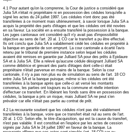
4.1 Pour autant qu'on la comprenne, la Cour de justice a considéré que
Julia SA n'était ni propriétaire ni en possession des cédules lorsqu'elle a
signé les actes du 24 juillet 1997. Les cédules n'ont donc pas été
transférées à ce moment mais ultérieurement, à savoir lorsque Julia SA a
acquis la propriété des parts d'étages et que les cédules ont été novées
en sa faveur. La société en a ensuite transféré la possession à la banque.
Les juges cantonaux ont considéré qu'il n'y avait pas d'impossibilité
objective au sens de l'
art. 20 al. 1 CO
car le transfert a pu être effectué.
Ils ont conclu que Julia SA a valablement cédé les cédules en propriété à
la banque en garantie de son emprunt. La cour cantonale a écarté l'avis
retenu par le tribunal de première instance selon lequel les cédules
avaient été remises en garantie par Julliard SA pour des prêts à Epidaure
SA et à Julia SA. Elle a relevé qu'aucune cédule désignant Julliard SA
comme débitrice et grevant des parts d'étages dont celle-ci était
propriétaire n'était parvenue en mains de la banque. Selon la cour
cantonale, il n'y a pas non plus eu de simulation au sens de l'
art. 18 CO
entre Julia SA et la banque puisque, même si les cédules ont été
transférées à la banque après que celle-ci ait versé les montants
convenus, les parties ont toujours eu la commune et réelle intention
d'effectuer ce transfert. En libérant les fonds sans être en possession des
cédules, la banque a pris un risque, mais Julliard SA ne peut s'en
prévaloir car elle n'était pas partie au contrat de prêt.
4.2 La recourante soutient que les cédules n'ont pas été valablement
transférées à la banque, voire que ce transfert était nul au sens de l'
art.
20 al. 1 CO
. Selon elle, le titre d'acquisition, qui est la cause du transfert,
n'est pas valable. Il est constitué en l'espèce par les actes de cession
signés par Julia SA le 24 juillet 1997 en faveur de la banque. La
recourante affirme que ces actes sont simulés (
art. 18 CO
) car au