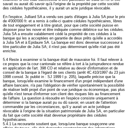
savait ou aurait dû savoir qu'à l'origine de la propriété par cette société
des cédules hypothécaires, il y aurait un acte juridique révocable.
En l'espèce, Julliard SA a vendu ses parts d'étages à Julia SA pour le prix
de 4'000'000 fr. et a remis à celle-ci quatre cédules hypothécaires, libres
de tout engagement et à titre gratuit, pour que cette société puisse en
disposer pour les nover et être indiquée comme débitrice sur les cédules.
Julia SA a ensuite valablement cédé la propriété de ces cédules à la
banque qui les a acceptées en garantie de deux prêts qu'elle a accordés
à Julia SA et à Epidaure SA. La banque est donc devenue successeur à
titre particulier de Julia SA; il n'est pas déterminant qu'elle n'ait pas été
enrichie.
5.4 Reste à examiner si la banque était de mauvaise foi. Il faut relever à
ce propos que la cour cantonale se réfère à tort à la jurisprudence rendue
en application de l'
art. 398 CO
et relative au devoir d'information et de
conseil de la banque à l'égard de ses clients (arrêt 4C.410/1997 du 23 juin
1998 consid. 3c publié in : SJ 1999 I p. 205), laquelle précise que la
banque, lorsqu'elle examine le financement d'un projet indépendant d'une
affaire bancaire, n'a pas l'obligation de vérifier spontanément la possibilité
de réaliser ledit projet d'un point de vue juridique ou économique, pas plus
qu'elle n'est tenue d'informer son client des risques liés au financement
de l'affaire. La question à résoudre en l'espèce consiste uniquement à
déterminer si la banque aurait pu ou dû savoir, en usant de l'attention
commandée par les circonstances, qu'il y aurait un acte juridique
révocable à l'origine de la situation patrimoniale de Julia SA, en particulier
du fait que cette société était devenue propriétaire des cédules
hypothécaires.
5.4.1 La recourante soutient que, lorsqu'une banque soupçonne une