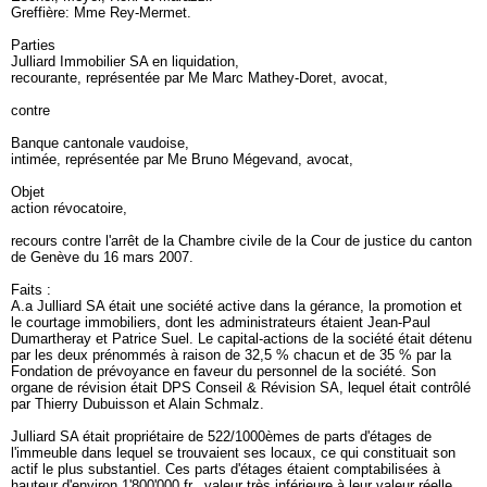
Greffière: Mme Rey-Mermet.
Parties
Julliard Immobilier SA en liquidation,
recourante, représentée par Me Marc Mathey-Doret, avocat,
contre
Banque cantonale vaudoise,
intimée, représentée par Me Bruno Mégevand, avocat,
Objet
action révocatoire,
recours contre l'arrêt de la Chambre civile de la Cour de justice du canton
de Genève du 16 mars 2007.
Faits :
A.a Julliard SA était une société active dans la gérance, la promotion et
le courtage immobiliers, dont les administrateurs étaient Jean-Paul
Dumartheray et Patrice Suel. Le capital-actions de la société était détenu
par les deux prénommés à raison de 32,5 % chacun et de 35 % par la
Fondation de prévoyance en faveur du personnel de la société. Son
organe de révision était DPS Conseil & Révision SA, lequel était contrôlé
par Thierry Dubuisson et Alain Schmalz.
Julliard SA était propriétaire de 522/1000èmes de parts d'étages de
l'immeuble dans lequel se trouvaient ses locaux, ce qui constituait son
actif le plus substantiel. Ces parts d'étages étaient comptabilisées à
hauteur d'environ 1'800'000 fr., valeur très inférieure à leur valeur réelle.