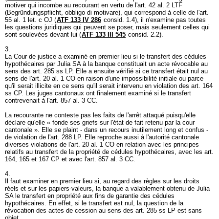
motiver qui incombe au recourant en vertu de l'
art. 42 al. 2 LTF
(Begründungspflicht, obbligo di motivare), qui correspond à celle de l'
art.
55 al. 1 let
. c OJ (
ATF 133 IV 286
consid. 1.4), il n'examine pas toutes
les questions juridiques qui peuvent se poser, mais seulement celles qui
sont soulevées devant lui (
ATF 133 III 545
consid. 2.2).
3.
La Cour de justice a examiné en premier lieu si le transfert des cédules
hypothécaires par Julia SA à la banque constituait un acte révocable au
sens des
art. 285 ss LP
. Elle a ensuite vérifié si ce transfert était nul au
sens de l'
art. 20 al. 1 CO
en raison d'une impossibilité initiale ou parce
qu'il serait illicite en ce sens qu'il serait intervenu en violation des
art. 164
ss CP
. Les juges cantonaux ont finalement examiné si le transfert
contrevenait à l'
art. 857 al. 3 CC
.
La recourante ne conteste pas les faits de l'arrêt attaqué puisqu'elle
déclare qu'elle « fonde ses griefs sur l'état de fait retenu par la cour
cantonale ». Elle se plaint - dans un recours inutilement long et confus -
de violation de l'
art. 288 LP
. Elle reproche aussi à l'autorité cantonale
diverses violations de l'
art. 20 al. 1 CO
en relation avec les principes
relatifs au transfert de la propriété de cédules hypothécaires, avec les
art.
164, 165 et 167 CP
et avec l'
art. 857 al. 3 CC
.
4.
Il faut examiner en premier lieu si, au regard des règles sur les droits
réels et sur les papiers-valeurs, la banque a valablement obtenu de Julia
SA le transfert en propriété aux fins de garantie des cédules
hypothécaires. En effet, si le transfert est nul, la question de la
révocation des actes de cession au sens des
art. 285 ss LP
est sans
objet.