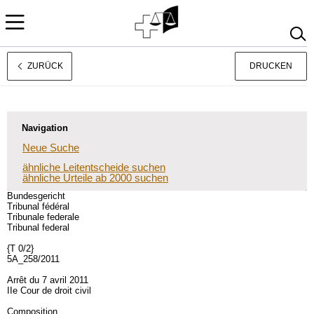
ZURÜCK
DRUCKEN
Français
Italiano
Navigation
Neue Suche
ähnliche Leitentscheide suchen
ähnliche Urteile ab 2000 suchen
Bundesgericht
Tribunal fédéral
Tribunale federale
Tribunal federal
{T 0/2}
5A_258/2011
Arrêt du 7 avril 2011
IIe Cour de droit civil
Composition