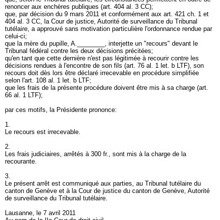
renoncer aux enchères publiques (
art. 404 al. 3 CC
);
que, par décision du 9 mars 2011 et conformément aux
art. 421 ch. 1 et
404 al. 3 CC
, la Cour de justice, Autorité de surveillance du Tribunal
tutélaire, a approuvé sans motivation particulière l'ordonnance rendue par
celui-ci;
que la mère du pupille, A.________, interjette un "recours" devant le
Tribunal fédéral contre les deux décisions précitées;
qu'en tant que cette dernière n'est pas légitimée à recourir contre les
décisions rendues à l'encontre de son fils (
art. 76 al. 1 let. b LTF
), son
recours doit dès lors être déclaré irrecevable en procédure simplifiée
selon l'
art. 108 al. 1 let. b LTF
;
que les frais de la présente procédure doivent être mis à sa charge (
art.
66 al. 1 LTF
);
par ces motifs, la Présidente prononce:
1.
Le recours est irrecevable.
2.
Les frais judiciaires, arrêtés à 300 fr., sont mis à la charge de la
recourante.
3.
Le présent arrêt est communiqué aux parties, au Tribunal tutélaire du
canton de Genève et à la Cour de justice du canton de Genève, Autorité
de surveillance du Tribunal tutélaire.
Lausanne, le 7 avril 2011