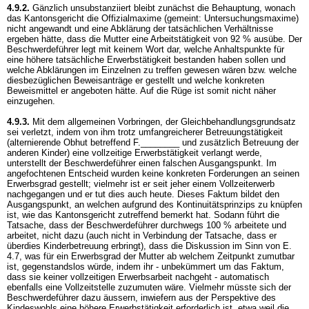
4.9.2.
Gänzlich unsubstanziiert bleibt zunächst die Behauptung, wonach
das Kantonsgericht die Offizialmaxime (gemeint: Untersuchungsmaxime)
nicht angewandt und eine Abklärung der tatsächlichen Verhältnisse
ergeben hätte, dass die Mutter eine Arbeitstätigkeit von 92 % ausübe. Der
Beschwerdeführer legt mit keinem Wort dar, welche Anhaltspunkte für
eine höhere tatsächliche Erwerbstätigkeit bestanden haben sollen und
welche Abklärungen im Einzelnen zu treffen gewesen wären bzw. welche
diesbezüglichen Beweisanträge er gestellt und welche konkreten
Beweismittel er angeboten hätte. Auf die Rüge ist somit nicht näher
einzugehen.
4.9.3.
Mit dem allgemeinen Vorbringen, der Gleichbehandlungsgrundsatz
sei verletzt, indem von ihm trotz umfangreicherer Betreuungstätigkeit
(alternierende Obhut betreffend F.________ und zusätzlich Betreuung der
anderen Kinder) eine vollzeitige Erwerbstätigkeit verlangt werde,
unterstellt der Beschwerdeführer einen falschen Ausgangspunkt. Im
angefochtenen Entscheid wurden keine konkreten Forderungen an seinen
Erwerbsgrad gestellt; vielmehr ist er seit jeher einem Vollzeiterwerb
nachgegangen und er tut dies auch heute. Dieses Faktum bildet den
Ausgangspunkt, an welchen aufgrund des Kontinuitätsprinzips zu knüpfen
ist, wie das Kantonsgericht zutreffend bemerkt hat. Sodann führt die
Tatsache, dass der Beschwerdeführer durchwegs 100 % arbeitete und
arbeitet, nicht dazu (auch nicht in Verbindung der Tatsache, dass er
überdies Kinderbetreuung erbringt), dass die Diskussion im Sinn von E.
4.7, was für ein Erwerbsgrad der Mutter ab welchem Zeitpunkt zumutbar
ist, gegenstandslos würde, indem ihr - unbekümmert um das Faktum,
dass sie keiner vollzeitigen Erwerbsarbeit nachgeht - automatisch
ebenfalls eine Vollzeitstelle zuzumuten wäre. Vielmehr müsste sich der
Beschwerdeführer dazu äussern, inwiefern aus der Perspektive des
Kindeswohls eine höhere Erwerbstätigkeit erforderlich ist, etwa weil die