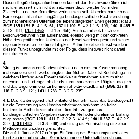
Diesen Begründungsanforderungen kommt der Beschwerdeführer nicht
nach; er äussert sich nicht ansatzweise dazu, welche Norm des
Zivilrechts und inwiefern diese verletzt sein soll. Überdies hat sich das
Kantonsgericht auf die langjährige bundesgerichtliche Rechtsprechung
zum nachehelichen Unterhalt bei lebensprägenden Ehen gestützt (dazu
BGE 135 III 59
E. 4.1 S. 61;
137 III 102
E. 4.2.1.1 S. 106;
140 III 485
E.
3.3 S. 488;
141 III 465
E. 3.1 S. 468). Auch damit setzt sich der
Beschwerdeführer nicht auseinander, ebenso wenig mit der konkreten
Höhe des gebührenden Unterhalts der Beschwerdegegnerin und seiner
eigenen konkreten Leistungsfähigkeit. Mithin bleibt die Beschwerde in
diesem Punkt unbegründet mit der Folge, dass insoweit nicht darauf
einzutreten ist.
4.
Strittig ist sodann der Kindesunterhalt und in diesem Zusammenhang
insbesondere die Erwerbsfähigkeit der Mutter. Dabei ist Rechtsfrage, in
welchem Umfang eine Erwerbstätigkeit aufzunehmen als zumutbar
erscheint, und Tatfrage, ob die als zumutbar erkannte Tätigkeit möglich
und das angenommene Einkommen effektiv erzielbar ist (
BGE 137 III
118
E. 2.3 S. 121;
143 III 233
E. 3.2 S. 235).
4.1.
Das Kantonsgericht hat einleitend bemerkt, dass das Bundesgericht
für die Festsetzung von Unterhaltsbeiträgen herkömmlich keine
bestimmte Methode vorschreibe. Dies trifft zu; gemäss
bundesgerichtlichen Vorgaben wurde der Methodenpluralismus bislang
zugelassen (
BGE 128 III 411
E. 3.2.2 S. 414 f.;
140 III 337
E. 4.2.2 S.
339;
140 III 485
E. 3.3 S. 488) und einzig die Vermischung einzelner
Methoden als unzulässig erachtet.
Die auf 1. Januar 2017 erfolgte Einführung des Betreuungsunterhaltes
führt zu einer erheblichen Komplizierung der Unterhaltsberechnung,