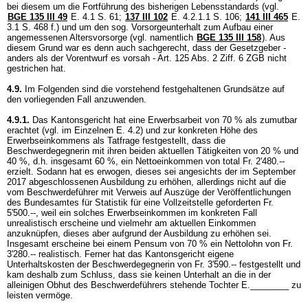
bei diesem um die Fortführung des bisherigen Lebensstandards (vgl.
BGE 135 III 49
E. 4.1 S. 61;
137 III 102
E. 4.2.1.1 S. 106;
141 III 465
E.
3.1 S. 468 f.) und um den sog. Vorsorgeunterhalt zum Aufbau einer
angemessenen Altersvorsorge (vgl. namentlich
BGE 135 III 158
). Aus
diesem Grund war es denn auch sachgerecht, dass der Gesetzgeber -
anders als der Vorentwurf es vorsah -
Art. 125 Abs. 2 Ziff. 6 ZGB
nicht
gestrichen hat.
4.9.
Im Folgenden sind die vorstehend festgehaltenen Grundsätze auf
den vorliegenden Fall anzuwenden.
4.9.1.
Das Kantonsgericht hat eine Erwerbsarbeit von 70 % als zumutbar
erachtet (vgl. im Einzelnen E. 4.2) und zur konkreten Höhe des
Erwerbseinkommens als Tatfrage festgestellt, dass die
Beschwerdegegnerin mit ihren beiden aktuellen Tätigkeiten von 20 % und
40 %, d.h. insgesamt 60 %, ein Nettoeinkommen von total Fr. 2'480.--
erzielt. Sodann hat es erwogen, dieses sei angesichts der im September
2017 abgeschlossenen Ausbildung zu erhöhen, allerdings nicht auf die
vom Beschwerdeführer mit Verweis auf Auszüge der Veröffentlichungen
des Bundesamtes für Statistik für eine Vollzeitstelle geforderten Fr.
5'500.--, weil ein solches Erwerbseinkommen im konkreten Fall
unrealistisch erscheine und vielmehr am aktuellen Einkommen
anzuknüpfen, dieses aber aufgrund der Ausbildung zu erhöhen sei.
Insgesamt erscheine bei einem Pensum von 70 % ein Nettolohn von Fr.
3'280.-- realistisch. Ferner hat das Kantonsgericht eigene
Unterhaltskosten der Beschwerdegegnerin von Fr. 3'590.-- festgestellt und
kam deshalb zum Schluss, dass sie keinen Unterhalt an die in der
alleinigen Obhut des Beschwerdeführers stehende Tochter E.________ zu
leisten vermöge.