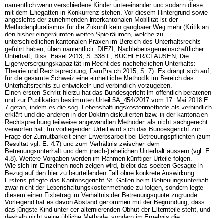
namentlich wenn verschiedene Kinder untereinander und sodann diese
mit dem Ehegatten in Konkurrenz stehen. Vor diesem Hintergrund sowie
angesichts der zunehmenden interkantonalen Mobilität ist der
Methodenpluralismus für die Zukunft kein gangbarer Weg mehr (Kritik an
den bisher eingeräumten weiten Spielräumen, welche zu
unterschiedlichen kantonalen Praxen im Bereich des Unterhaltsrechts
geführt haben, üben namentlich: DIEZI, Nachlebensgemeinschaftlicher
Unterhalt, Diss. Basel 2013, S. 338 f.; BÜCHLER/CLAUSEN, Die
Eigenversorgungskapazität im Recht des nachehelichen Unterhalts:
Theorie und Rechtsprechung, FamPra.ch 2015, S. 7). Es drängt sich auf,
für die gesamte Schweiz eine einheitliche Methodik im Bereich des
Unterhaltsrechts zu entwickeln und verbindlich vorzugeben.
Einen ersten Schritt hierzu hat das Bundesgericht im öffentlich beratenen
und zur Publikation bestimmten Urteil 5A_454/2017 vom 17. Mai 2018 E.
7 getan, indem es die sog. Lebenshaltungskostenmethode als verbindlich
erklärt und die anderen in der Doktrin diskutierten bzw. in der kantonalen
Rechtsprechung teilweise angewandten Methoden als nicht sachgerecht
verworfen hat. Im vorliegenden Urteil wird sich das Bundesgericht zur
Frage der Zumutbarkeit einer Erwerbsarbeit bei Betreuungspflichten (zum
Resultat vgl. E. 4.7) und zum Verhältnis zwischen dem
Betreuungsunterhalt und dem (nach-) ehelichen Unterhalt äussern (vgl. E.
4.8). Weitere Vorgaben werden im Rahmen künftiger Urteile folgen.
Wie sich im Einzelnen noch zeigen wird, bleibt das soeben Gesagte in
Bezug auf den hier zu beurteilenden Fall ohne konkrete Auswirkung:
Erstens pflegte das Kantonsgericht St. Gallen beim Betreuungsunterhalt
zwar nicht der Lebenshaltungskostenmethode zu folgen, sondern legte
diesem einen Fixbetrag im Verhältnis der Betreuungsquote zugrunde.
Vorliegend hat es davon Abstand genommen mit der Begründung, dass
das jüngste Kind unter der alternierenden Obhut der Elternteile steht, und
deshalb nicht seine übliche Methode, sondern im Ergebnis die