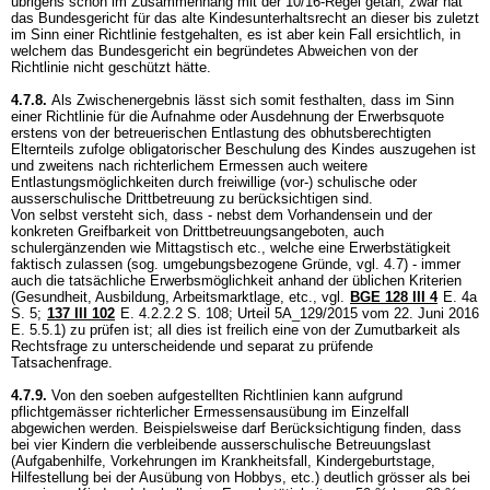
übrigens schon im Zusammenhang mit der 10/16-Regel getan; zwar hat
das Bundesgericht für das alte Kindesunterhaltsrecht an dieser bis zuletzt
im Sinn einer Richtlinie festgehalten, es ist aber kein Fall ersichtlich, in
welchem das Bundesgericht ein begründetes Abweichen von der
Richtlinie nicht geschützt hätte.
4.7.8.
Als Zwischenergebnis lässt sich somit festhalten, dass im Sinn
einer Richtlinie für die Aufnahme oder Ausdehnung der Erwerbsquote
erstens von der betreuerischen Entlastung des obhutsberechtigten
Elternteils zufolge obligatorischer Beschulung des Kindes auszugehen ist
und zweitens nach richterlichem Ermessen auch weitere
Entlastungsmöglichkeiten durch freiwillige (vor-) schulische oder
ausserschulische Drittbetreuung zu berücksichtigen sind.
Von selbst versteht sich, dass - nebst dem Vorhandensein und der
konkreten Greifbarkeit von Drittbetreuungsangeboten, auch
schulergänzenden wie Mittagstisch etc., welche eine Erwerbstätigkeit
faktisch zulassen (sog. umgebungsbezogene Gründe, vgl. 4.7) - immer
auch die tatsächliche Erwerbsmöglichkeit anhand der üblichen Kriterien
(Gesundheit, Ausbildung, Arbeitsmarktlage, etc., vgl.
BGE 128 III 4
E. 4a
S. 5;
137 III 102
E. 4.2.2.2 S. 108; Urteil 5A_129/2015 vom 22. Juni 2016
E. 5.5.1) zu prüfen ist; all dies ist freilich eine von der Zumutbarkeit als
Rechtsfrage zu unterscheidende und separat zu prüfende
Tatsachenfrage.
4.7.9.
Von den soeben aufgestellten Richtlinien kann aufgrund
pflichtgemässer richterlicher Ermessensausübung im Einzelfall
abgewichen werden. Beispielsweise darf Berücksichtigung finden, dass
bei vier Kindern die verbleibende ausserschulische Betreuungslast
(Aufgabenhilfe, Vorkehrungen im Krankheitsfall, Kindergeburtstage,
Hilfestellung bei der Ausübung von Hobbys, etc.) deutlich grösser als bei