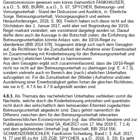
Gesetzesrevision gewesen sein könne (namentlich FANKHAUSER,
a.a.O., S. 805; BURRI, a.a.O., S. 67; SPYCHER, Betreuungs- und
Vorsorgeunterhalt - Stand der Diskussion und Ausblick, in: Elterliche
Sorge, Betreuungsunterhalt, Vorsorgeausgleich und weitere
Herausforderungen, 2018, S. 90). Freilich haben sich diese nicht auf das
Stichdatum des 1. Januar 2017, wohl aber seit Begründung der 10/16-
Regel markant verändert, wie vorstehend dargelegt worden ist. Darauf
dürfte denn auch die Aussage in der Botschaft zielen, die Einführung des
Betreuungsunterhaltes könnte Anlass sein, die 10/16-Regel zu
überdenken (BBl 2014 578). Insgesamt drängt sich nach dem Gesagten
auf, die Richtlinien für die Zumutbarkeit der Aufnahme einer Erwerbsarbeit
im Zusammenhang mit Kinderbetreuung für den Betreuungsunterhalt und
den (nach-) ehelichen Unterhalt zu harmonisieren.
Aus dem Gesagten ergibt sich zusammenfassend, dass die 10/16-Regel
nicht nur nicht auf den Betreuungsunterhalt zu übertragen (vgl. E. 4.7.3),
sondern vielmehr auch im Bereich des (nach-) ehelichen Unterhaltes
aufzugeben ist. Für die Zumutbarkeit der (Wieder-) Aufnahme und/oder
Ausdehnung einer Erwerbstätigkeit gelten fortan die gleichen Richtlinien,
wie sie in E. 4.7.6 bis 4.7.9 aufgestellt worden sind.
4.8.3.
Als Themata des nachehelichen Unterhaltes verbleiben somit die
Nachteile, welche durch die Kinderbetreuung entstehen und quantitativ
nicht durch den wirtschaftlich dem betreuenden Elternteil zugedachten
Betreuungsunterhalt abgedeckt sind. Dazu gehört namentlich die
Differenz zwischen dem für den Betreuungsunterhalt relevanten
familienrechtlichen Existenzminimum (vgl. das öffentlich beratene und zur
Publikation bestimmte Urteil 5A_454/2017 vom 17. Mai 2018 E. 7.1.4)
und dem gebührenden Unterhalt (vgl. Botschaft, BBl 2014 556;
SCHWENZER/BÜCHLER, FamKomm Scheidung, Band I, 3. Aufl. 2017,
N. 77 und 85 zu
Art. 125 ZGB
; SPYCHER, a.a.O., 2016, S. 33). Es geht