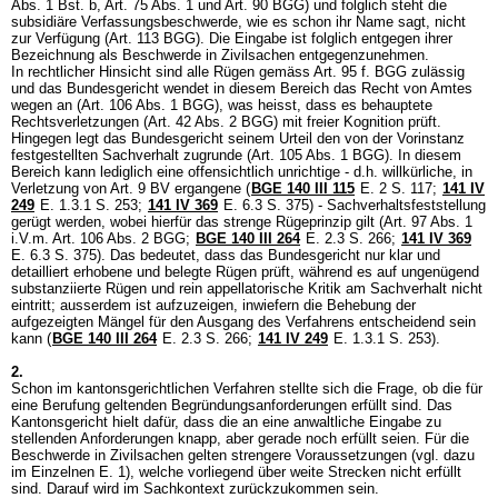
Abs. 1 Bst. b,
Art. 75 Abs. 1 und
Art. 90 BGG
) und folglich steht die
subsidiäre Verfassungsbeschwerde, wie es schon ihr Name sagt, nicht
zur Verfügung (
Art. 113 BGG
). Die Eingabe ist folglich entgegen ihrer
Bezeichnung als Beschwerde in Zivilsachen entgegenzunehmen.
In rechtlicher Hinsicht sind alle Rügen gemäss Art. 95 f. BGG zulässig
und das Bundesgericht wendet in diesem Bereich das Recht von Amtes
wegen an (
Art. 106 Abs. 1 BGG
), was heisst, dass es behauptete
Rechtsverletzungen (
Art. 42 Abs. 2 BGG
) mit freier Kognition prüft.
Hingegen legt das Bundesgericht seinem Urteil den von der Vorinstanz
festgestellten Sachverhalt zugrunde (
Art. 105 Abs. 1 BGG
). In diesem
Bereich kann lediglich eine offensichtlich unrichtige - d.h. willkürliche, in
Verletzung von
Art. 9 BV
ergangene (
BGE 140 III 115
E. 2 S. 117;
141 IV
249
E. 1.3.1 S. 253;
141 IV 369
E. 6.3 S. 375) - Sachverhaltsfeststellung
gerügt werden, wobei hierfür das strenge Rügeprinzip gilt (Art. 97 Abs. 1
i.V.m.
Art. 106 Abs. 2 BGG
;
BGE 140 III 264
E. 2.3 S. 266;
141 IV 369
E. 6.3 S. 375). Das bedeutet, dass das Bundesgericht nur klar und
detailliert erhobene und belegte Rügen prüft, während es auf ungenügend
substanziierte Rügen und rein appellatorische Kritik am Sachverhalt nicht
eintritt; ausserdem ist aufzuzeigen, inwiefern die Behebung der
aufgezeigten Mängel für den Ausgang des Verfahrens entscheidend sein
kann (
BGE 140 III 264
E. 2.3 S. 266;
141 IV 249
E. 1.3.1 S. 253).
2.
Schon im kantonsgerichtlichen Verfahren stellte sich die Frage, ob die für
eine Berufung geltenden Begründungsanforderungen erfüllt sind. Das
Kantonsgericht hielt dafür, dass die an eine anwaltliche Eingabe zu
stellenden Anforderungen knapp, aber gerade noch erfüllt seien. Für die
Beschwerde in Zivilsachen gelten strengere Voraussetzungen (vgl. dazu
im Einzelnen E. 1), welche vorliegend über weite Strecken nicht erfüllt
sind. Darauf wird im Sachkontext zurückzukommen sein.