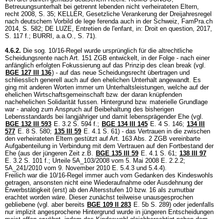
Betreuungsunterhalt bei getrennt lebenden nicht verheirateten Eltern,
recht 2008, S. 35; KELLER, Gesetzliche Verankerung der Dreijahresregel
nach deutschem Vorbild de lege ferenda auch in der Schweiz, FamPra.ch
2014, S. 582; DE LUZE, Entretien de l'enfant, in: Droit en question, 2017,
S. 117 f.; BURRI, a.a.O., S. 71).
4.6.2.
Die sog. 10/16-Regel wurde ursprünglich für die altrechtliche
Scheidungsrente nach
Art. 151 ZGB
entwickelt, in der Folge - nach einer
anfänglich erfolgten Fokussierung auf das Prinzip des clean break (vgl.
BGE 127 III 136
) - auf das neue Scheidungsrecht übertragen und
schliesslich generell auch auf den ehelichen Unterhalt angewandt. Es
ging mit anderen Worten immer um Unterhaltsleistungen, welche auf der
ehelichen Wirtschaftsgemeinschaft bzw. der daran knüpfenden
nachehelichen Solidarität fussen. Hintergrund bzw. materielle Grundlage
war - analog zum Anspruch auf Beibehaltung des bisherigen
Lebensstandards bei langjähriger und damit lebensprägender Ehe (vgl.
BGE 132 III 593
E. 3.2 S. 594 f.;
BGE 134 III 145
E. 4 S. 146;
134 III
577
E. 8 S. 580;
135 III 59
E. 4.1 S. 61) - das Vertrauen in die zwischen
den verheirateten Eltern gestützt auf
Art. 163 Abs. 2 ZGB
vereinbarte
Aufgabenteilung in Verbindung mit dem Vertrauen auf den Fortbestand der
Ehe (aus der jüngeren Zeit z.B.
BGE 135 III 59
E. 4.1 S. 61;
138 III 97
E. 3.2 S. 101 f.; Urteile 5A_103/2008 vom 5. Mai 2008 E. 2.2.2;
5A_241/2010 vom 9. November 2010 E. 5.4.3 und 5.4.4).
Freilich war die 10/16-Regel immer auch vom Gedanken des Kindeswohls
getragen, ansonsten nicht eine Wiederaufnahme oder Ausdehnung der
Erwerbstätigkeit (erst) ab den Altersstufen 10 bzw. 16 als zumutbar
erachtet worden wäre. Dieser zunächst teilweise unausgesprochen
gebliebene (vgl. aber bereits
BGE 109 II 283
E. 5b S. 289) oder jedenfalls
nur implizit angesprochene Hintergrund wurde in jüngeren Entscheidungen