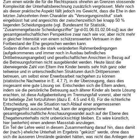
Zum einen würde die für die Rechtspraxis ohnehin an Grenzen stossende
Komplexität der Unterhaltsberechnung zusätzlich vergrössert. Mehr noch
als dieser praktische Aspekt fällt jedoch ins Gewicht, dass die Ehe in den
letzten Jahrzehnten ihren Charakter als "Versorgungsinstitut" stark
eingebüsst hat und angesichts der zwischenzeitlich bei knapp 50 %
liegenden Scheidungsquote (vgl. Bundesamt für Statistik,
"Zusammengefasste Scheidungsziffer" [gr-d-01.06.01.02.04-su]) aus der
gesamtgesellschaftlichen Perspektive zwar nach wie vor, aber nicht mehr
in gleicher Intensität von einem schützenswerten Vertrauen in den
Fortbestand der Ehe gesprochen werden kann.
Sodann dürfen auch die stark veränderten Rahmenbedingungen
(aufgekommenes und immer noch in Ausbau befindliches
Drittbetreuungsangebot) und gesellschaftlichen Ansichten in Bezug auf
die Betreuungsformen nicht ausgeblendet werden. Heute lässt die
überwiegende Zahl von Eltern ihre Kinder bereits sehr früh ganz oder
teilweise und in unterschiedlichen Strukturen durch Drittpersonen
betreuen, um selbst einer Erwerbsarbeit nachgehen zu können
(statistische Nachweise in E. 4.7.7), in der Überzeugung, dass dies
insgesamt eine gute Lösung sei. Entscheiden sich die Eltern anders,
indem sie die persönliche Betreuung auch älterer Kinder als beste Lösung
erachten, ist diese Aufgabenteilung im Trennungsfall vorerst, aber nicht
für beliebige Zeit fortzuführen (dazu E. 4.5 und 4.6). Für die richterliche
Entscheidung, wie die Situation nach Ablauf einer angemessenen
Übergangsfrist auszusehen hat, kann der angesprochene
gesamtgesellschaftliche Anschauungswandel auch auf der Ebene des
Ehegattenunterhalts nicht unberücksichtigt bleiben. Es wäre künstlich,
hier (weiterhin) einen anderen Massstab anzulegen.
Ein Teil der Lehre weist in diesem Zusammenhang darauf hin, dass damit
der (nach-) eheliche Unterhalt im Ergebnis "gekürzt" werde, ohne dass
sich die äusseren Umstände geändert hätten, was nicht das Anliegen der