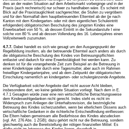
dies an der realen Situation auf dem Arbeitsmarkt vorbeiginge und in der
Praxis (auch rechnerisch) nur schwer zu handhaben wäre. Es scheint mit
Blick auf die Praxistauglichkeit sachgerechter, die Stufen zu vergröbern
und für den Normalfall dem hauptbetreuenden Elternteil ab der (je nach
Kanton mit dem Kindergarten- oder mit dem eigentlichen Schuleintritt
erfolgenden) obligatorischen Beschulung des jüngsten Kindes eine
Erwerbsarbeit von 50 %, ab dessen Eintritt in die Sekundarstufe I eine
solche von 80 % und ab dessen Vollendung des 16. Lebensjahres einen
Vollzeiterwerb zuzumuten.
4.7.7.
Dabei handelt es sich wie gesagt um den Ausgangspunkt der
Regelbildung insofern, als der betreuende Elternteil auch anders als durch
die obligatorische Beschulung des Kindes von Betreuungspflichten
entlastet und dadurch für eine Erwerbstätigkeit frei werden kann. Zu
denken ist für die vorangehende Zeit zum Beispiel an die Betreuung in
einer Kinderkrippe oder durch eine Tagesmutter, aber auch im Rahmen
freiwilliger Kindergartenjahre, und ab dem Zeitpunkt der obligatorischen
Einschulung namentlich an kindergarten- oder schulergänzende Angebote.
Die Verfügbarkeit solcher Angebote darf nicht ausser Acht bleiben,
insbesondere dort, wo keine gelebte Situation vorliegt. Nach dem in E.
4.7.1 Gesagten würde zwar eine rein wirtschaftliche Betrachtungsweise
dem Kindeswohlgedanken nicht gerecht. Indes steht es nicht im
Widerspruch zum Anliegen der Unterhaltsrevision, die bestmögliche
Betreuung des Kindes sicherzustellen, wenn bei elterlichem Dissens auch
wirtschaftliche Gedanken in die richterliche Entscheidfindung einfliessen:
Die Eltern haben gemeinsam alle Bedürfnisse des Kindes abzudecken
(vgl.
Art. 276 Abs. 1 ZGB
); dazu gehört nicht nur die Betreuung, sondern
gleichwertig auch die Bereitstellung der nötigen finanziellen Mittel. Es
dürfte nicht im Interesse des Kindes liegen, dauerhaft in