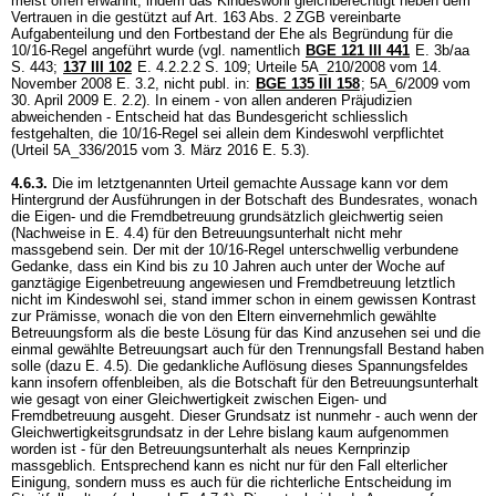
meist offen erwähnt, indem das Kindeswohl gleichberechtigt neben dem
Vertrauen in die gestützt auf
Art. 163 Abs. 2 ZGB
vereinbarte
Aufgabenteilung und den Fortbestand der Ehe als Begründung für die
10/16-Regel angeführt wurde (vgl. namentlich
BGE 121 III 441
E. 3b/aa
S. 443;
137 III 102
E. 4.2.2.2 S. 109; Urteile 5A_210/2008 vom 14.
November 2008 E. 3.2, nicht publ. in:
BGE 135 III 158
; 5A_6/2009 vom
30. April 2009 E. 2.2). In einem - von allen anderen Präjudizien
abweichenden - Entscheid hat das Bundesgericht schliesslich
festgehalten, die 10/16-Regel sei allein dem Kindeswohl verpflichtet
(Urteil 5A_336/2015 vom 3. März 2016 E. 5.3).
4.6.3.
Die im letztgenannten Urteil gemachte Aussage kann vor dem
Hintergrund der Ausführungen in der Botschaft des Bundesrates, wonach
die Eigen- und die Fremdbetreuung grundsätzlich gleichwertig seien
(Nachweise in E. 4.4) für den Betreuungsunterhalt nicht mehr
massgebend sein. Der mit der 10/16-Regel unterschwellig verbundene
Gedanke, dass ein Kind bis zu 10 Jahren auch unter der Woche auf
ganztägige Eigenbetreuung angewiesen und Fremdbetreuung letztlich
nicht im Kindeswohl sei, stand immer schon in einem gewissen Kontrast
zur Prämisse, wonach die von den Eltern einvernehmlich gewählte
Betreuungsform als die beste Lösung für das Kind anzusehen sei und die
einmal gewählte Betreuungsart auch für den Trennungsfall Bestand haben
solle (dazu E. 4.5). Die gedankliche Auflösung dieses Spannungsfeldes
kann insofern offenbleiben, als die Botschaft für den Betreuungsunterhalt
wie gesagt von einer Gleichwertigkeit zwischen Eigen- und
Fremdbetreuung ausgeht. Dieser Grundsatz ist nunmehr - auch wenn der
Gleichwertigkeitsgrundsatz in der Lehre bislang kaum aufgenommen
worden ist - für den Betreuungsunterhalt als neues Kernprinzip
massgeblich. Entsprechend kann es nicht nur für den Fall elterlicher
Einigung, sondern muss es auch für die richterliche Entscheidung im