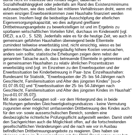
Sozialhilfeabhängigkeit oder jedenfalls am Rand des Existenzminimums
aufzuwachsen, wie dies selbst bei mittleren Verhältnissen droht, wenn mit
einem einzigen Erwerbseinkommen zwei Haushalte finanziert werden
müssen. Insofern liegt die beidseitige Ausschöpfung der elterlichen
Eigenversorgungskapazität, wo dies aufgrund greifbarer
Drittbetreuungsangebote zu bewerkstelligen ist und im Ergebnis zu
spürbaren wirtschaftlichen Vorteilen führt, durchaus im Kindeswohl (vgl.
DIEZI, a.a.O., S. 529). Jedenfalls wäre es für die heutige Zeit, wo auch in
gemeinsam geführten Haushalten überwiegend beide Elternteile
zumindest teilweise erwerbstätig sind, nicht einsichtig, wieso es bei
getrennten Haushalten, die zwangsläufig höhere Kosten verursachen,
anders sein sollte; statistische Erhebungen zeigen denn nebst der
genannten Tatsache auch, dass betreuende Elternteile in getrennten und
in gemeinsamen Haushalten zu relativ ähnlichen Prozentsätzen
erwerbstätig sind (vgl. im Einzelnen zu den Erwerbsquoten und der
Erwerbssituation bei Kinderbetreuung in Paar- bzw. Einzelhaushalten:
Bundesamt für Statistik, "Erwerbsquoten der 25- bis 54-Jährigen nach
Geschlecht, Familiensituation und Alter des jüngsten Kindes" [su-d-
01.07.05.01] und "Erwerbssituation der 25- bis 54-Jährigen nach
Geschlecht, Familiensituation und Alter des jüngsten Kindes im Haushalt"
[su-d-01.07.05.07]).
Mit dem soeben Gesagten soll - vor dem Hintergrund des in beide
Richtungen geltenden Gleichwertigkeitsgrundsatzes - keine Vermutung
zugunsten einer möglichst umfassenden Drittbetreuung des Kindes auch
für den vor- sowie ausserschulischen Bereich, sondern eine
diesbezügliche richterliche Prüfungspflicht aufgestellt werden. Damit steht
den Sachgerichten auch die Möglichkeit offen, auf die fortschreitenden
gesellschaftlichen Veränderungen und die nach wie vor in Ausbau
befindlichen Drittbetreuungsangebote zu reagieren. Dies haben sie