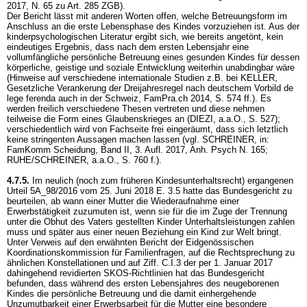
2017, N. 65 zu
Art. 285 ZGB
).
Der Bericht lässt mit anderen Worten offen, welche Betreuungsform im
Anschluss an die erste Lebensphase des Kindes vorzuziehen ist. Aus der
kinderpsychologischen Literatur ergibt sich, wie bereits angetönt, kein
eindeutiges Ergebnis, dass nach dem ersten Lebensjahr eine
vollumfängliche persönliche Betreuung eines gesunden Kindes für dessen
körperliche, geistige und soziale Entwicklung weiterhin unabdingbar wäre
(Hinweise auf verschiedene internationale Studien z.B. bei KELLER,
Gesetzliche Verankerung der Dreijahresregel nach deutschem Vorbild de
lege ferenda auch in der Schweiz, FamPra.ch 2014, S. 574 ff.). Es
werden freilich verschiedene Thesen vertreten und diese nehmen
teilweise die Form eines Glaubenskrieges an (DIEZI, a.a.O., S. 527);
verschiedentlich wird von Fachseite frei eingeräumt, dass sich letztlich
keine stringenten Aussagen machen lassen (vgl. SCHREINER, in:
FamKomm Scheidung, Band II, 3. Aufl. 2017, Anh. Psych N. 165;
RUHE/SCHREINER, a.a.O., S. 760 f.).
4.7.5.
Im neulich (noch zum früheren Kindesunterhaltsrecht) ergangenen
Urteil 5A_98/2016 vom 25. Juni 2018 E. 3.5 hatte das Bundesgericht zu
beurteilen, ab wann einer Mutter die Wiederaufnahme einer
Erwerbstätigkeit zuzumuten ist, wenn sie für die im Zuge der Trennung
unter die Obhut des Vaters gestellten Kinder Unterhaltsleistungen zahlen
muss und später aus einer neuen Beziehung ein Kind zur Welt bringt.
Unter Verweis auf den erwähnten Bericht der Eidgenössischen
Koordinationskommission für Familienfragen, auf die Rechtsprechung zu
ähnlichen Konstellationen und auf Ziff. C.I.3 der per 1. Januar 2017
dahingehend revidierten SKOS-Richtlinien hat das Bundesgericht
befunden, dass während des ersten Lebensjahres des neugeborenen
Kindes die persönliche Betreuung und die damit einhergehende
Unzumutbarkeit einer Erwerbsarbeit für die Mutter eine besondere