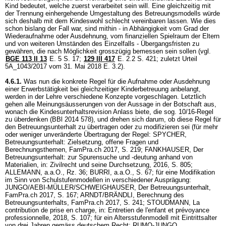
Kind bedeutet, welche zuerst verarbeitet sein will. Eine gleichzeitig mit
der Trennung einhergehende Umgestaltung des Betreuungsmodells würde
sich deshalb mit dem Kindeswohl schlecht vereinbaren lassen. Wie dies
schon bislang der Fall war, sind mithin - in Abhängigkeit vom Grad der
Wiederaufnahme oder Ausdehnung, vom finanziellen Spielraum der Eltern
und von weiteren Umständen des Einzelfalls - Übergangsfristen zu
gewähren, die nach Möglichkeit grosszügig bemessen sein sollen (vgl.
BGE 113 II 13
E. 5 S. 17;
129 III 417
E. 2.2 S. 421; zuletzt Urteil
5A_1043/2017 vom 31. Mai 2018 E. 3.2).
4.6.1.
Was nun die konkrete Regel für die Aufnahme oder Ausdehnung
einer Erwerbstätigkeit bei gleichzeitiger Kinderbetreuung anbelangt,
werden in der Lehre verschiedene Konzepte vorgeschlagen. Letztlich
gehen alle Meinungsäusserungen von der Aussage in der Botschaft aus,
wonach die Kindesunterhaltsrevision Anlass biete, die sog. 10/16-Regel
zu überdenken (BBl 2014 578), und drehen sich darum, ob diese Regel für
den Betreuungsunterhalt zu übertragen oder zu modifizieren sei (für mehr
oder weniger unveränderte Übertragung der Regel: SPYCHER,
Betreuungsunterhalt: Zielsetzung, offene Fragen und
Berechnungsthemen, FamPra.ch 2017, S. 219; FANKHAUSER, Der
Betreuungsunterhalt: zur Spurensuche und -deutung anhand von
Materialien, in: Zivilrecht und seine Durchsetzung, 2016, S. 805;
ALLEMANN, a.a.O., Rz. 36; BURRI, a.a.O., S. 67; für eine Modifikation
im Sinn von Schulstufenmodellen in verschiedener Ausprägung:
JUNGO/AEBI-MÜLLER/SCHWEIGHAUSER, Der Betreuungsunterhalt,
FamPra.ch 2017, S. 167; ARNDT/BRÄNDLI, Berechnung des
Betreuungsunterhalts, FamPra.ch 2017, S. 241; STOUDMANN, La
contribution de prise en charge, in: Entretien de l'enfant et prévoyance
professionnelle, 2018, S. 107; für ein Altersstufenmodell mit Eintrittsalter
von drei Jahren gemäss deutschem Recht: RUMO-JUNGO,