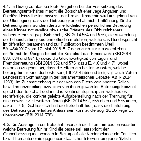
4.4.
In Bezug auf das konkrete Vorgehen bei der Festsetzung des
Betreuungsunterhaltes macht die Botschaft eher vage Angaben und
überlässt Einzelheiten bewusst der Praxis. Immerhin wird ausgehend von
der Überlegung, dass der Betreuungsunterhalt nicht Entlöhnung für die
Betreuung sein, sondern die zur erforderlichen persönlichen Betreuung
eines Kindes notwendige physische Präsenz des Obhutsinhabers
sicherstellen soll (vgl. Botschaft, BBl 2014 554 und 576), die Anwendung
der Lebenshaltungskostenmethode empfohlen, welche das Bundesgericht
im öffentlich beratenen und zur Publikation bestimmten Urteil
5A_454/2017 vom 17. Mai 2018 E. 7 denn auch zur massgeblichen
erklärt hat. Im Übrigen betont die Botschaft das Kindeswohl (BBl 2014
530, 534 und 554 f.) sowie die Gleichwertigkeit von Eigen- und
Fremdbetreuung (BBl 2014 552 und 575; dazu E. 4.6 und 4.7), wobei
davon auszugehen sei, dass die Eltern am besten wüssten, welche
Lösung für ihr Kind die beste sei (BBl 2014 565 und 575; vgl. auch Votum
Bundesrätin Sommaruga in der parlamentarischen Debatte, AB N 2014
1233). Im Zusammenhang mit der von den Eltern vereinbarten Rollen-
bzw. Lastenverteilung bzw. dem von ihnen gewählten Betreuungskonzept
spricht die Botschaft sodann das Kontinuitätsprinzip an, welches es
rechtfertige, die konkret gelebte Aufgabenteilung nach der Trennung für
eine gewisse Zeit weiterzuführen (BBl 2014 552, 555 oben und 575 unten;
dazu E. 4.5). Schliesslich hält die Botschaft fest, dass die Einführung
des Betreuungsunterhaltes Anlass sein könnte, die sog. 10/16-Regel zu
überdenken (BBl 2014 578).
4.5.
Die Aussage in der Botschaft, wonach die Eltern am besten wüssten,
welche Betreuung für ihr Kind die beste sei, entspricht der
Grundüberzeugung, wonach in Bezug auf alle Kinderbelange die Familien-
bzw. Elternautonomie gegenüber staatlicher Intervention grundsätzlich