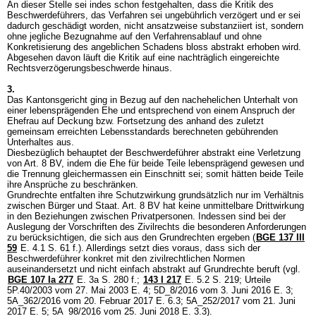
An dieser Stelle sei indes schon festgehalten, dass die Kritik des
Beschwerdeführers, das Verfahren sei ungebührlich verzögert und er sei
dadurch geschädigt worden, nicht ansatzweise substanziiert ist, sondern
ohne jegliche Bezugnahme auf den Verfahrensablauf und ohne
Konkretisierung des angeblichen Schadens bloss abstrakt erhoben wird.
Abgesehen davon läuft die Kritik auf eine nachträglich eingereichte
Rechtsverzögerungsbeschwerde hinaus.
3.
Das Kantonsgericht ging in Bezug auf den nachehelichen Unterhalt von
einer lebensprägenden Ehe und entsprechend von einem Anspruch der
Ehefrau auf Deckung bzw. Fortsetzung des anhand des zuletzt
gemeinsam erreichten Lebensstandards berechneten gebührenden
Unterhaltes aus.
Diesbezüglich behauptet der Beschwerdeführer abstrakt eine Verletzung
von
Art. 8 BV
, indem die Ehe für beide Teile lebensprägend gewesen und
die Trennung gleichermassen ein Einschnitt sei; somit hätten beide Teile
ihre Ansprüche zu beschränken.
Grundrechte entfalten ihre Schutzwirkung grundsätzlich nur im Verhältnis
zwischen Bürger und Staat.
Art. 8 BV
hat keine unmittelbare Drittwirkung
in den Beziehungen zwischen Privatpersonen. Indessen sind bei der
Auslegung der Vorschriften des Zivilrechts die besonderen Anforderungen
zu berücksichtigen, die sich aus den Grundrechten ergeben (
BGE 137 III
59
E. 4.1 S. 61 f.). Allerdings setzt dies voraus, dass sich der
Beschwerdeführer konkret mit den zivilrechtlichen Normen
auseinandersetzt und nicht einfach abstrakt auf Grundrechte beruft (vgl.
BGE 107 Ia 277
E. 3a S. 280 f.
;
143 I 217
E. 5.2 S. 219; Urteile
5P.40/2003 vom 27. Mai 2003 E. 4; 5D_8/2016 vom 3. Juni 2016 E. 3;
5A_362/2016 vom 20. Februar 2017 E. 6.3; 5A_252/2017 vom 21. Juni
2017 E. 5; 5A_98/2016 vom 25. Juni 2018 E. 3.3).