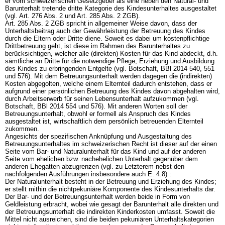
er vom schweizerischen Gesetzgeber als eine neben den Natural- und
Barunterhalt tretende dritte Kategorie des Kindesunterhaltes ausgestaltet
(vgl.
Art. 276 Abs. 2 und
Art. 285 Abs. 2 ZGB
).
Art. 285 Abs. 2 ZGB
spricht in allgemeiner Weise davon, dass der
Unterhaltsbeitrag auch der Gewährleistung der Betreuung des Kindes
durch die Eltern oder Dritte diene. Soweit es dabei um kostenpflichtige
Drittbetreuung geht, ist diese im Rahmen des Barunterhaltes zu
berücksichtigen, welcher alle (direkten) Kosten für das Kind abdeckt, d.h.
sämtliche an Dritte für die notwendige Pflege, Erziehung und Ausbildung
des Kindes zu erbringenden Entgelte (vgl. Botschaft, BBl 2014 540, 551
und 576). Mit dem Betreuungsunterhalt werden dagegen die (indirekten)
Kosten abgegolten, welche einem Elternteil dadurch entstehen, dass er
aufgrund einer persönlichen Betreuung des Kindes davon abgehalten wird,
durch Arbeitserwerb für seinen Lebensunterhalt aufzukommen (vgl.
Botschaft, BBl 2014 554 und 576). Mit anderen Worten soll der
Betreuungsunterhalt, obwohl er formell als Anspruch des Kindes
ausgestaltet ist, wirtschaftlich dem persönlich betreuenden Elternteil
zukommen.
Angesichts der spezifischen Anknüpfung und Ausgestaltung des
Betreuungsunterhaltes im schweizerischen Recht ist dieser auf der einen
Seite vom Bar- und Naturalunterhalt für das Kind und auf der anderen
Seite vom ehelichen bzw. nachehelichen Unterhalt gegenüber dem
anderen Ehegatten abzugrenzen (vgl. zu Letzterem nebst den
nachfolgenden Ausführungen insbesondere auch E. 4.8) :
Der Naturalunterhalt besteht in der Betreuung und Erziehung des Kindes;
er stellt mithin die nichtpekuniäre Komponente des Kindesunterhalts dar.
Der Bar- und der Betreuungsunterhalt werden beide in Form von
Geldleistung erbracht, wobei wie gesagt der Barunterhalt alle direkten und
der Betreuungsunterhalt die indirekten Kinderkosten umfasst. Soweit die
Mittel nicht ausreichen, sind die beiden pekuniären Unterhaltskategorien