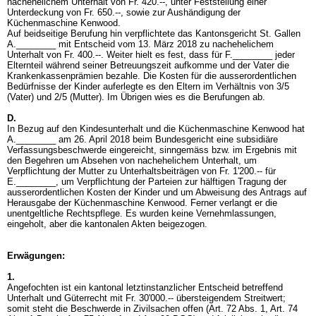
nachehelichem Unterhalt von Fr. 420.--, unter Feststellung einer
Unterdeckung von Fr. 650.--, sowie zur Aushändigung der
Küchenmaschine Kenwood.
Auf beidseitige Berufung hin verpflichtete das Kantonsgericht St. Gallen
A.________ mit Entscheid vom 13. März 2018 zu nachehelichem
Unterhalt von Fr. 400.--. Weiter hielt es fest, dass für F.________ jeder
Elternteil während seiner Betreuungszeit aufkomme und der Vater die
Krankenkassenprämien bezahle. Die Kosten für die ausserordentlichen
Bedürfnisse der Kinder auferlegte es den Eltern im Verhältnis von 3/5
(Vater) und 2/5 (Mutter). Im Übrigen wies es die Berufungen ab.
D.
In Bezug auf den Kindesunterhalt und die Küchenmaschine Kenwood hat
A.________ am 26. April 2018 beim Bundesgericht eine subsidiäre
Verfassungsbeschwerde eingereicht, sinngemäss bzw. im Ergebnis mit
den Begehren um Absehen von nachehelichem Unterhalt, um
Verpflichtung der Mutter zu Unterhaltsbeiträgen von Fr. 1'200.-- für
E.________, um Verpflichtung der Parteien zur hälftigen Tragung der
ausserordentlichen Kosten der Kinder und um Abweisung des Antrags auf
Herausgabe der Küchenmaschine Kenwood. Ferner verlangt er die
unentgeltliche Rechtspflege. Es wurden keine Vernehmlassungen,
eingeholt, aber die kantonalen Akten beigezogen.
Erwägungen:
1.
Angefochten ist ein kantonal letztinstanzlicher Entscheid betreffend
Unterhalt und Güterrecht mit Fr. 30'000.-- übersteigendem Streitwert;
somit steht die Beschwerde in Zivilsachen offen (Art. 72 Abs. 1, Art. 74