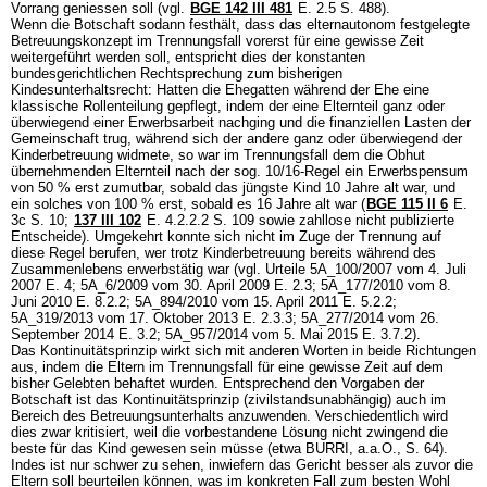
Vorrang geniessen soll (vgl.
BGE 142 III 481
E. 2.5 S. 488).
Wenn die Botschaft sodann festhält, dass das elternautonom festgelegte
Betreuungskonzept im Trennungsfall vorerst für eine gewisse Zeit
weitergeführt werden soll, entspricht dies der konstanten
bundesgerichtlichen Rechtsprechung zum bisherigen
Kindesunterhaltsrecht: Hatten die Ehegatten während der Ehe eine
klassische Rollenteilung gepflegt, indem der eine Elternteil ganz oder
überwiegend einer Erwerbsarbeit nachging und die finanziellen Lasten der
Gemeinschaft trug, während sich der andere ganz oder überwiegend der
Kinderbetreuung widmete, so war im Trennungsfall dem die Obhut
übernehmenden Elternteil nach der sog. 10/16-Regel ein Erwerbspensum
von 50 % erst zumutbar, sobald das jüngste Kind 10 Jahre alt war, und
ein solches von 100 % erst, sobald es 16 Jahre alt war (
BGE 115 II 6
E.
3c S. 10;
137 III 102
E. 4.2.2.2 S. 109 sowie zahllose nicht publizierte
Entscheide). Umgekehrt konnte sich nicht im Zuge der Trennung auf
diese Regel berufen, wer trotz Kinderbetreuung bereits während des
Zusammenlebens erwerbstätig war (vgl. Urteile 5A_100/2007 vom 4. Juli
2007 E. 4; 5A_6/2009 vom 30. April 2009 E. 2.3; 5A_177/2010 vom 8.
Juni 2010 E. 8.2.2; 5A_894/2010 vom 15. April 2011 E. 5.2.2;
5A_319/2013 vom 17. Oktober 2013 E. 2.3.3; 5A_277/2014 vom 26.
September 2014 E. 3.2; 5A_957/2014 vom 5. Mai 2015 E. 3.7.2).
Das Kontinuitätsprinzip wirkt sich mit anderen Worten in beide Richtungen
aus, indem die Eltern im Trennungsfall für eine gewisse Zeit auf dem
bisher Gelebten behaftet wurden. Entsprechend den Vorgaben der
Botschaft ist das Kontinuitätsprinzip (zivilstandsunabhängig) auch im
Bereich des Betreuungsunterhalts anzuwenden. Verschiedentlich wird
dies zwar kritisiert, weil die vorbestandene Lösung nicht zwingend die
beste für das Kind gewesen sein müsse (etwa BURRI, a.a.O., S. 64).
Indes ist nur schwer zu sehen, inwiefern das Gericht besser als zuvor die
Eltern soll beurteilen können, was im konkreten Fall zum besten Wohl