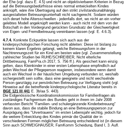
der Ehe (vgl. dazu E. 4.5) und nicht an objektivierbaren Kriterien in Bezug
auf die Betreuungsbedürfnisse eines normal entwickelten Kindes
anknüpft, wäre ihre Übertragung auf den strikt zivilstandsunabhängig
ausgestalteten Betreuungsunterhalt nicht sachgerecht. Sodann würden
sich derart hohe Altersschwellen - jedenfalls dort, wo nicht an ein vorher
gelebtes Modell angeknüpft werden kann - auch nicht mit dem von der
Botschaft in den Vordergrund gerückten Grundsatz der Gleichwertigkeit
von Eigen- und Fremdbetreuung vereinbaren lassen (vgl. E. 4.6.3).
4.7.4.
Konkrete Eckpunkte lassen sich auch aus der
kinderpsychologischen Forschung nicht ableiten: Diese ist bislang zu
keinem klaren Ergebnis gelangt, welche Betreuungsform in der
Nachtrennungszeit für ein Kind am besten wäre (vgl. Zusammenstellung
zahlreicher Studien bei RUHE/SCHREIBER, Nicht elterliche
Drittbetreuung, FamPra.ch 2017, S. 756 ff.). Als gesichert kann einzig
gelten, dass Kleinkinder in einer ersten Lebensphase empfindlich auf
jeden Wechsel der Pflegeperson reagieren, insbesondere wenn damit
auch ein Wechsel in der häuslichen Umgebung verbunden ist, weshalb
sichergestellt sein sollte, dass eine geeignete und nicht wechselnde
Person ganztägig zur persönlichen Betreuung zur Verfügung steht (vgl.
Hinweise auf die betreffende kinderpsychologische Literatur bereits in
BGE 121 III 441
E. 3b/aa S. 443).
Die Eidgenössische Koordinationskommission für Familienfragen als
zuständiges Fachgremium des Bundes geht in ihrem im Jahr 2008
verfassten Bericht "Familien- und schulergänzende Kinderbetreuung"
davon aus, dass die stabile Bindung an eine Betreuungsperson zur
Ausprägung des "Urvertrauens" im ersten Lebensjahr wichtig, jedoch für
die weitere Entwicklung des Kindes primär die Qualität der in
verschiedenen Formen möglichen Betreuung entscheidend ist (in diesem
Sinn auch SCHWEIGHAUSER, FamKomm Scheidung, Band I, 3. Aufl.