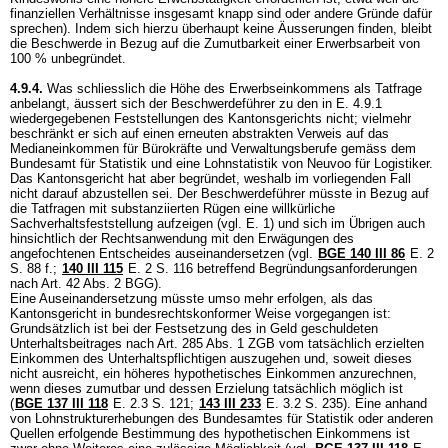
finanziellen Verhältnisse insgesamt knapp sind oder andere Gründe dafür
sprechen). Indem sich hierzu überhaupt keine Äusserungen finden, bleibt
die Beschwerde in Bezug auf die Zumutbarkeit einer Erwerbsarbeit von
100 % unbegründet.
4.9.4.
Was schliesslich die Höhe des Erwerbseinkommens als Tatfrage
anbelangt, äussert sich der Beschwerdeführer zu den in E. 4.9.1
wiedergegebenen Feststellungen des Kantonsgerichts nicht; vielmehr
beschränkt er sich auf einen erneuten abstrakten Verweis auf das
Medianeinkommen für Bürokräfte und Verwaltungsberufe gemäss dem
Bundesamt für Statistik und eine Lohnstatistik von Neuvoo für Logistiker.
Das Kantonsgericht hat aber begründet, weshalb im vorliegenden Fall
nicht darauf abzustellen sei. Der Beschwerdeführer müsste in Bezug auf
die Tatfragen mit substanziierten Rügen eine willkürliche
Sachverhaltsfeststellung aufzeigen (vgl. E. 1) und sich im Übrigen auch
hinsichtlich der Rechtsanwendung mit den Erwägungen des
angefochtenen Entscheides auseinandersetzen (vgl.
BGE 140 III 86
E. 2
S. 88 f.;
140 III 115
E. 2 S. 116 betreffend Begründungsanforderungen
nach
Art. 42 Abs. 2 BGG
).
Eine Auseinandersetzung müsste umso mehr erfolgen, als das
Kantonsgericht in bundesrechtskonformer Weise vorgegangen ist:
Grundsätzlich ist bei der Festsetzung des in Geld geschuldeten
Unterhaltsbeitrages nach
Art. 285 Abs. 1 ZGB
vom tatsächlich erzielten
Einkommen des Unterhaltspflichtigen auszugehen und, soweit dieses
nicht ausreicht, ein höheres hypothetisches Einkommen anzurechnen,
wenn dieses zumutbar und dessen Erzielung tatsächlich möglich ist
(
BGE 137 III 118
E. 2.3 S. 121;
143 III 233
E. 3.2 S. 235). Eine anhand
von Lohnstrukturerhebungen des Bundesamtes für Statistik oder anderen
Quellen erfolgende Bestimmung des hypothetischen Einkommens ist