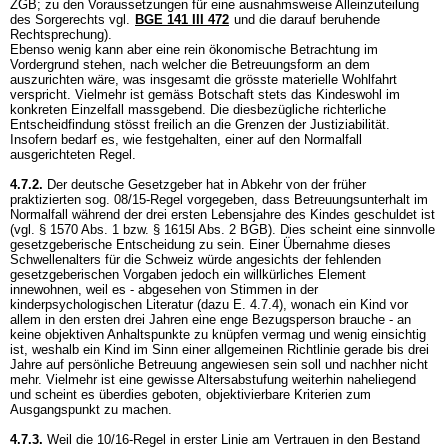
ZGB
; zu den Voraussetzungen für eine ausnahmsweise Alleinzuteilung
des Sorgerechts vgl.
BGE 141 III 472
und die darauf beruhende
Rechtsprechung).
Ebenso wenig kann aber eine rein ökonomische Betrachtung im
Vordergrund stehen, nach welcher die Betreuungsform an dem
auszurichten wäre, was insgesamt die grösste materielle Wohlfahrt
verspricht. Vielmehr ist gemäss Botschaft stets das Kindeswohl im
konkreten Einzelfall massgebend. Die diesbezügliche richterliche
Entscheidfindung stösst freilich an die Grenzen der Justiziabilität.
Insofern bedarf es, wie festgehalten, einer auf den Normalfall
ausgerichteten Regel.
4.7.2.
Der deutsche Gesetzgeber hat in Abkehr von der früher
praktizierten sog. 08/15-Regel vorgegeben, dass Betreuungsunterhalt im
Normalfall während der drei ersten Lebensjahre des Kindes geschuldet ist
(vgl. § 1570 Abs. 1 bzw. § 1615l Abs. 2 BGB). Dies scheint eine sinnvolle
gesetzgeberische Entscheidung zu sein. Einer Übernahme dieses
Schwellenalters für die Schweiz würde angesichts der fehlenden
gesetzgeberischen Vorgaben jedoch ein willkürliches Element
innewohnen, weil es - abgesehen von Stimmen in der
kinderpsychologischen Literatur (dazu E. 4.7.4), wonach ein Kind vor
allem in den ersten drei Jahren eine enge Bezugsperson brauche - an
keine objektiven Anhaltspunkte zu knüpfen vermag und wenig einsichtig
ist, weshalb ein Kind im Sinn einer allgemeinen Richtlinie gerade bis drei
Jahre auf persönliche Betreuung angewiesen sein soll und nachher nicht
mehr. Vielmehr ist eine gewisse Altersabstufung weiterhin naheliegend
und scheint es überdies geboten, objektivierbare Kriterien zum
Ausgangspunkt zu machen.
4.7.3.
Weil die 10/16-Regel in erster Linie am Vertrauen in den Bestand