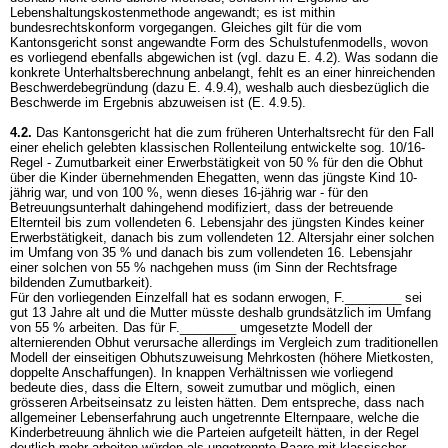
Lebenshaltungskostenmethode angewandt; es ist mithin
bundesrechtskonform vorgegangen. Gleiches gilt für die vom
Kantonsgericht sonst angewandte Form des Schulstufenmodells, wovon
es vorliegend ebenfalls abgewichen ist (vgl. dazu E. 4.2). Was sodann die
konkrete Unterhaltsberechnung anbelangt, fehlt es an einer hinreichenden
Beschwerdebegründung (dazu E. 4.9.4), weshalb auch diesbezüglich die
Beschwerde im Ergebnis abzuweisen ist (E. 4.9.5).
4.2.
Das Kantonsgericht hat die zum früheren Unterhaltsrecht für den Fall
einer ehelich gelebten klassischen Rollenteilung entwickelte sog. 10/16-
Regel - Zumutbarkeit einer Erwerbstätigkeit von 50 % für den die Obhut
über die Kinder übernehmenden Ehegatten, wenn das jüngste Kind 10-
jährig war, und von 100 %, wenn dieses 16-jährig war - für den
Betreuungsunterhalt dahingehend modifiziert, dass der betreuende
Elternteil bis zum vollendeten 6. Lebensjahr des jüngsten Kindes keiner
Erwerbstätigkeit, danach bis zum vollendeten 12. Altersjahr einer solchen
im Umfang von 35 % und danach bis zum vollendeten 16. Lebensjahr
einer solchen von 55 % nachgehen muss (im Sinn der Rechtsfrage
bildenden Zumutbarkeit).
Für den vorliegenden Einzelfall hat es sodann erwogen, F.________ sei
gut 13 Jahre alt und die Mutter müsste deshalb grundsätzlich im Umfang
von 55 % arbeiten. Das für F.________ umgesetzte Modell der
alternierenden Obhut verursache allerdings im Vergleich zum traditionellen
Modell der einseitigen Obhutszuweisung Mehrkosten (höhere Mietkosten,
doppelte Anschaffungen). In knappen Verhältnissen wie vorliegend
bedeute dies, dass die Eltern, soweit zumutbar und möglich, einen
grösseren Arbeitseinsatz zu leisten hätten. Dem entspreche, dass nach
allgemeiner Lebenserfahrung auch ungetrennte Elternpaare, welche die
Kinderbetreuung ähnlich wie die Parteien aufgeteilt hätten, in der Regel
deutlich mehr arbeiten würden als ungetrennte Paare mit klassischer