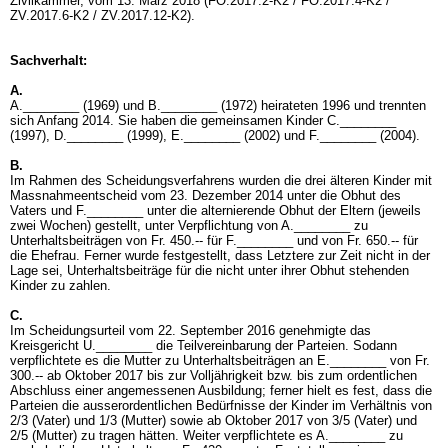
Zivilkammer, vom 13. März 2018 (FO.2017.2-K2 / FO.2017.4-K2 /
ZV.2017.6-K2 / ZV.2017.12-K2).
Sachverhalt:
A.
A.________ (1969) und B.________ (1972) heirateten 1996 und trennten
sich Anfang 2014. Sie haben die gemeinsamen Kinder C.________
(1997), D.________ (1999), E.________ (2002) und F.________ (2004).
B.
Im Rahmen des Scheidungsverfahrens wurden die drei älteren Kinder mit
Massnahmeentscheid vom 23. Dezember 2014 unter die Obhut des
Vaters und F.________ unter die alternierende Obhut der Eltern (jeweils
zwei Wochen) gestellt, unter Verpflichtung von A.________ zu
Unterhaltsbeiträgen von Fr. 450.-- für F.________ und von Fr. 650.-- für
die Ehefrau. Ferner wurde festgestellt, dass Letztere zur Zeit nicht in der
Lage sei, Unterhaltsbeiträge für die nicht unter ihrer Obhut stehenden
Kinder zu zahlen.
C.
Im Scheidungsurteil vom 22. September 2016 genehmigte das
Kreisgericht U.________ die Teilvereinbarung der Parteien. Sodann
verpflichtete es die Mutter zu Unterhaltsbeiträgen an E.________ von Fr.
300.-- ab Oktober 2017 bis zur Volljährigkeit bzw. bis zum ordentlichen
Abschluss einer angemessenen Ausbildung; ferner hielt es fest, dass die
Parteien die ausserordentlichen Bedürfnisse der Kinder im Verhältnis von
2/3 (Vater) und 1/3 (Mutter) sowie ab Oktober 2017 von 3/5 (Vater) und
2/5 (Mutter) zu tragen hätten. Weiter verpflichtete es A.________ zu