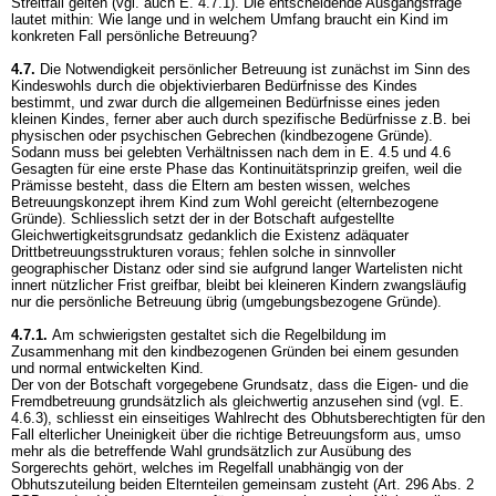
Streitfall gelten (vgl. auch E. 4.7.1). Die entscheidende Ausgangsfrage
lautet mithin: Wie lange und in welchem Umfang braucht ein Kind im
konkreten Fall persönliche Betreuung?
4.7.
Die Notwendigkeit persönlicher Betreuung ist zunächst im Sinn des
Kindeswohls durch die objektivierbaren Bedürfnisse des Kindes
bestimmt, und zwar durch die allgemeinen Bedürfnisse eines jeden
kleinen Kindes, ferner aber auch durch spezifische Bedürfnisse z.B. bei
physischen oder psychischen Gebrechen (kindbezogene Gründe).
Sodann muss bei gelebten Verhältnissen nach dem in E. 4.5 und 4.6
Gesagten für eine erste Phase das Kontinuitätsprinzip greifen, weil die
Prämisse besteht, dass die Eltern am besten wissen, welches
Betreuungskonzept ihrem Kind zum Wohl gereicht (elternbezogene
Gründe). Schliesslich setzt der in der Botschaft aufgestellte
Gleichwertigkeitsgrundsatz gedanklich die Existenz adäquater
Drittbetreuungsstrukturen voraus; fehlen solche in sinnvoller
geographischer Distanz oder sind sie aufgrund langer Wartelisten nicht
innert nützlicher Frist greifbar, bleibt bei kleineren Kindern zwangsläufig
nur die persönliche Betreuung übrig (umgebungsbezogene Gründe).
4.7.1.
Am schwierigsten gestaltet sich die Regelbildung im
Zusammenhang mit den kindbezogenen Gründen bei einem gesunden
und normal entwickelten Kind.
Der von der Botschaft vorgegebene Grundsatz, dass die Eigen- und die
Fremdbetreuung grundsätzlich als gleichwertig anzusehen sind (vgl. E.
4.6.3), schliesst ein einseitiges Wahlrecht des Obhutsberechtigten für den
Fall elterlicher Uneinigkeit über die richtige Betreuungsform aus, umso
mehr als die betreffende Wahl grundsätzlich zur Ausübung des
Sorgerechts gehört, welches im Regelfall unabhängig von der
Obhutszuteilung beiden Elternteilen gemeinsam zusteht (
Art. 296 Abs. 2