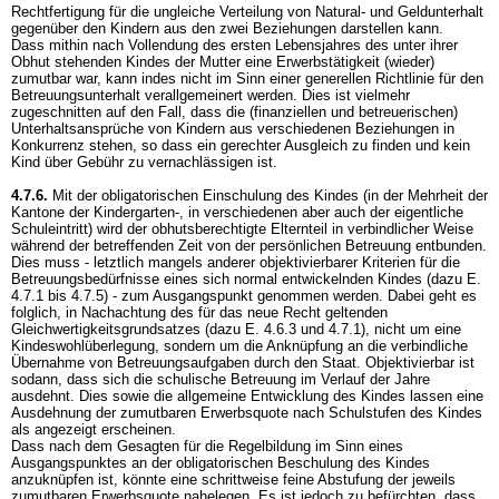
Rechtfertigung für die ungleiche Verteilung von Natural- und Geldunterhalt
gegenüber den Kindern aus den zwei Beziehungen darstellen kann.
Dass mithin nach Vollendung des ersten Lebensjahres des unter ihrer
Obhut stehenden Kindes der Mutter eine Erwerbstätigkeit (wieder)
zumutbar war, kann indes nicht im Sinn einer generellen Richtlinie für den
Betreuungsunterhalt verallgemeinert werden. Dies ist vielmehr
zugeschnitten auf den Fall, dass die (finanziellen und betreuerischen)
Unterhaltsansprüche von Kindern aus verschiedenen Beziehungen in
Konkurrenz stehen, so dass ein gerechter Ausgleich zu finden und kein
Kind über Gebühr zu vernachlässigen ist.
4.7.6.
Mit der obligatorischen Einschulung des Kindes (in der Mehrheit der
Kantone der Kindergarten-, in verschiedenen aber auch der eigentliche
Schuleintritt) wird der obhutsberechtigte Elternteil in verbindlicher Weise
während der betreffenden Zeit von der persönlichen Betreuung entbunden.
Dies muss - letztlich mangels anderer objektivierbarer Kriterien für die
Betreuungsbedürfnisse eines sich normal entwickelnden Kindes (dazu E.
4.7.1 bis 4.7.5) - zum Ausgangspunkt genommen werden. Dabei geht es
folglich, in Nachachtung des für das neue Recht geltenden
Gleichwertigkeitsgrundsatzes (dazu E. 4.6.3 und 4.7.1), nicht um eine
Kindeswohlüberlegung, sondern um die Anknüpfung an die verbindliche
Übernahme von Betreuungsaufgaben durch den Staat. Objektivierbar ist
sodann, dass sich die schulische Betreuung im Verlauf der Jahre
ausdehnt. Dies sowie die allgemeine Entwicklung des Kindes lassen eine
Ausdehnung der zumutbaren Erwerbsquote nach Schulstufen des Kindes
als angezeigt erscheinen.
Dass nach dem Gesagten für die Regelbildung im Sinn eines
Ausgangspunktes an der obligatorischen Beschulung des Kindes
anzuknüpfen ist, könnte eine schrittweise feine Abstufung der jeweils
zumutbaren Erwerbsquote nahelegen. Es ist jedoch zu befürchten, dass