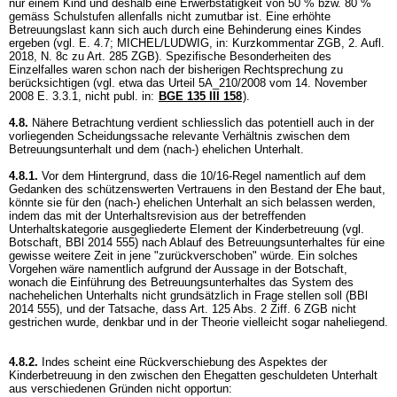
nur einem Kind und deshalb eine Erwerbstätigkeit von 50 % bzw. 80 %
gemäss Schulstufen allenfalls nicht zumutbar ist. Eine erhöhte
Betreuungslast kann sich auch durch eine Behinderung eines Kindes
ergeben (vgl. E. 4.7; MICHEL/LUDWIG, in: Kurzkommentar ZGB, 2. Aufl.
2018, N. 8c zu
Art. 285 ZGB
). Spezifische Besonderheiten des
Einzelfalles waren schon nach der bisherigen Rechtsprechung zu
berücksichtigen (vgl. etwa das Urteil 5A_210/2008 vom 14. November
2008 E. 3.3.1, nicht publ. in:
BGE 135 III 158
).
4.8.
Nähere Betrachtung verdient schliesslich das potentiell auch in der
vorliegenden Scheidungssache relevante Verhältnis zwischen dem
Betreuungsunterhalt und dem (nach-) ehelichen Unterhalt.
4.8.1.
Vor dem Hintergrund, dass die 10/16-Regel namentlich auf dem
Gedanken des schützenswerten Vertrauens in den Bestand der Ehe baut,
könnte sie für den (nach-) ehelichen Unterhalt an sich belassen werden,
indem das mit der Unterhaltsrevision aus der betreffenden
Unterhaltskategorie ausgegliederte Element der Kinderbetreuung (vgl.
Botschaft, BBl 2014 555) nach Ablauf des Betreuungsunterhaltes für eine
gewisse weitere Zeit in jene "zurückverschoben" würde. Ein solches
Vorgehen wäre namentlich aufgrund der Aussage in der Botschaft,
wonach die Einführung des Betreuungsunterhaltes das System des
nachehelichen Unterhalts nicht grundsätzlich in Frage stellen soll (BBl
2014 555), und der Tatsache, dass
Art. 125 Abs. 2 Ziff. 6 ZGB
nicht
gestrichen wurde, denkbar und in der Theorie vielleicht sogar naheliegend.
4.8.2.
Indes scheint eine Rückverschiebung des Aspektes der
Kinderbetreuung in den zwischen den Ehegatten geschuldeten Unterhalt
aus verschiedenen Gründen nicht opportun: