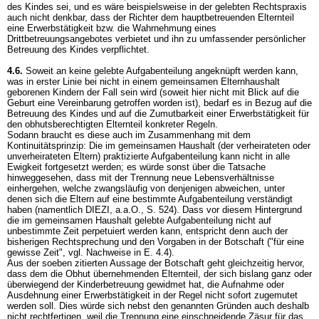
des Kindes sei, und es wäre beispielsweise in der gelebten Rechtspraxis
auch nicht denkbar, dass der Richter dem hauptbetreuenden Elternteil
eine Erwerbstätigkeit bzw. die Wahrnehmung eines
Drittbetreuungsangebotes verbietet und ihn zu umfassender persönlicher
Betreuung des Kindes verpflichtet.
4.6.
Soweit an keine gelebte Aufgabenteilung angeknüpft werden kann,
was in erster Linie bei nicht in einem gemeinsamen Elternhaushalt
geborenen Kindern der Fall sein wird (soweit hier nicht mit Blick auf die
Geburt eine Vereinbarung getroffen worden ist), bedarf es in Bezug auf die
Betreuung des Kindes und auf die Zumutbarkeit einer Erwerbstätigkeit für
den obhutsberechtigten Elternteil konkreter Regeln.
Sodann braucht es diese auch im Zusammenhang mit dem
Kontinuitätsprinzip: Die im gemeinsamen Haushalt (der verheirateten oder
unverheirateten Eltern) praktizierte Aufgabenteilung kann nicht in alle
Ewigkeit fortgesetzt werden; es würde sonst über die Tatsache
hinweggesehen, dass mit der Trennung neue Lebensverhältnisse
einhergehen, welche zwangsläufig von denjenigen abweichen, unter
denen sich die Eltern auf eine bestimmte Aufgabenteilung verständigt
haben (namentlich DIEZI, a.a.O., S. 524). Dass vor diesem Hintergrund
die im gemeinsamen Haushalt gelebte Aufgabenteilung nicht auf
unbestimmte Zeit perpetuiert werden kann, entspricht denn auch der
bisherigen Rechtsprechung und den Vorgaben in der Botschaft ("für eine
gewisse Zeit", vgl. Nachweise in E. 4.4).
Aus der soeben zitierten Aussage der Botschaft geht gleichzeitig hervor,
dass dem die Obhut übernehmenden Elternteil, der sich bislang ganz oder
überwiegend der Kinderbetreuung gewidmet hat, die Aufnahme oder
Ausdehnung einer Erwerbstätigkeit in der Regel nicht sofort zugemutet
werden soll. Dies würde sich nebst den genannten Gründen auch deshalb
nicht rechtfertigen, weil die Trennung eine einschneidende Zäsur für das