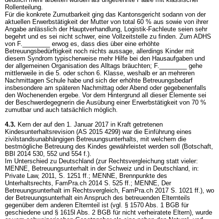
Rollenteilung.
Für die konkrete Zumutbarkeit ging das Kantonsgericht sodann von der
aktuellen Erwerbstätigkeit der Mutter von total 60 % aus sowie von ihrer
Angabe anlässlich der Hauptverhandlung, Logistik-Fachleute seien sehr
begehrt und es sei nicht schwer, eine Vollzeitstelle zu finden. Zum ADHS
von F.________ erwog es, dass dies über eine erhöhte
Betreuungsbedürftigkeit noch nichts aussage, allerdings Kinder mit
diesem Syndrom typischerweise mehr Hilfe bei den Hausaufgaben und
der allgemeinen Organisation des Alltags bräuchten; F.________ gehe
mittlerweile in die 5. oder schon 6. Klasse, weshalb er an mehreren
Nachmittagen Schule habe und sich der erhöhte Betreuungsbedarf
insbesondere am späteren Nachmittag oder Abend oder gegebenenfalls
den Wochenenden ergebe. Vor dem Hintergrund all dieser Elemente sei
der Beschwerdegegnerin die Ausübung einer Erwerbstätigkeit von 70 %
zumutbar und auch tatsächlich möglich.
4.3.
Kern der auf den 1. Januar 2017 in Kraft getretenen
Kindesunterhaltsrevision (AS 2015 4299) war die Einführung eines
zivilstandsunabhängigen Betreuungsunterhalts, mit welchem die
bestmögliche Betreuung des Kindes gewährleistet werden soll (Botschaft,
BBl 2014 530, 552 und 554 f.).
Im Unterschied zu Deutschland (zur Rechtsvergleichung statt vieler:
MENNE, Betreuungsunterhalt in der Schweiz und in Deutschland, in:
Private Law, 2011, S. 1251 ff.; MENNE, Brennpunkte des
Unterhaltsrechts, FamPra.ch 2014 S. 525 ff.; MENNE, Der
Betreuungsunterhalt im Rechtsvergleich, FamPra.ch 2017 S. 1021 ff.), wo
der Betreuungsunterhalt ein Anspruch des betreuenden Elternteils
gegenüber dem anderen Elternteil ist (vgl. § 1570 Abs. 1 BGB für
geschiedene und § 1615l Abs. 2 BGB für nicht verheiratete Eltern), wurde