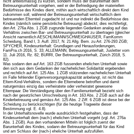
nicht anteilsmässig zu kürzen, sondern muss der Barunterhalt dem
Betreuungsunterhalt vorgehen, weil er der Befriedigung der materiellen
Bedürfnisse des Kindes dient, mithin auch wirtschaftlich direkt dem Kind
zukommen soll, während der Betreuungsunterhalt wirtschaftlich dem
betreuenden Elternteil zugedacht ist und nur indirekt die Bedürfnisse des
Kindes (nämlich seine persönliche Betreuung) abdeckt; dies rechtfertigt,
den
Art. 276a Abs. 1 ZGB
zugrunde liegenden Gedanken analog auf das
Verhältnis zwischen Bar- und Betreuungsunterhalt zu übertragen (gleicher
Ansicht namentlich AESCHLIMANN/SCHWEIGHAUSER, FamKomm
Scheidung, Band I, 3. Aufl. 2017, N. 21 Allg. Bem. zu
Art. 276-293 ZGB
;
SPYCHER, Kindesunterhalt: Grundlagen und Herausforderungen,
FamPra.ch 2016, S. 33; ALLEMANN, Betreuungsunterhalt, Jusletter vom
11. Juli 2016, Rz. 82; BURRI, Der Betreuungsunterhalt, Zürich 2018, S.
82).
Was sodann den auf
Art. 163 ZGB
fussenden ehelichen Unterhalt sowie
den sich aus dem Gedanken der nachehelichen Solidarität ergebenden
und rechtlich auf
Art. 125 Abs. 1 ZGB
stützenden nachehelichen Unterhalt
im Falle fehlender Eigenversorgungskapazität anbelangt, ist nicht das
Eltern-Kind-Verhältnis, sondern die Elternebene betroffen und damit
naturgemäss einzig das verheiratete oder verheiratet gewesene
Elternpaar. Die Verständigung über den Familienunterhalt bezieht sich
nach der gesetzlichen Umschreibung in
Art. 163 Abs. 2 ZGB
auch auf die
Kinderbetreuung und gemäss
Art. 125 Abs. 2 Ziff. 6 ZGB
ist diese bei der
Scheidung zu berücksichtigen (für die heutige Tragweite dieser
Bestimmung vgl. E. 4.8).
In der Unterhaltsnovelle wurde ausdrücklich festgehalten, dass der
Kindesunterhalt dem (nach-) ehelichen Unterhalt vorgeht (vgl.
Art. 276a
Abs. 1 ZGB
). Aus den vorhandenen Mitteln ist folglich zuerst der
Barunterhalt des Kindes, sodann der Betreuungsunterhalt für das Kind
und am Schluss der (nach-) eheliche Unterhalt aufzufüllen.