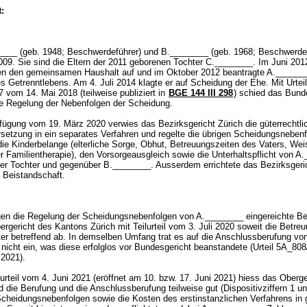
:
___ (geb. 1948; Beschwerdeführer) und B.________ (geb. 1968; Beschwerde
2009. Sie sind die Eltern der 2011 geborenen Tochter C.________. Im Juni 20
en den gemeinsamen Haushalt auf und im Oktober 2012 beantragte A._______
 Getrenntlebens. Am 4. Juli 2014 klagte er auf Scheidung der Ehe. Mit Urteil
 vom 14. Mai 2018 (teilweise publiziert in
BGE 144 III 298
) schied das Bund
e Regelung der Nebenfolgen der Scheidung.
fügung vom 19. März 2020 verwies das Bezirksgericht Zürich die güterrechtli
setzung in ein separates Verfahren und regelte die übrigen Scheidungsnebenf
die Kinderbelange (elterliche Sorge, Obhut, Betreuungszeiten des Vaters, We
r Familientherapie), den Vorsorgeausgleich sowie die Unterhaltspflicht von A
er Tochter und gegenüber B.________. Ausserdem errichtete das Bezirksgeric
e Beistandschaft.
en die Regelung der Scheidungsnebenfolgen von A.________ eingereichte Be
rgericht des Kantons Zürich mit Teilurteil vom 3. Juli 2020 soweit die Betre
hter betreffend ab. In demselben Umfang trat es auf die Anschlussberufung vo
nicht ein, was diese erfolglos vor Bundesgericht beanstandete (Urteil 5A_80
 2021).
lurteil vom 4. Juni 2021 (eröffnet am 10. bzw. 17. Juni 2021) hiess das Oberge
 die Berufung und die Anschlussberufung teilweise gut (Dispositivziffern 1 u
 Scheidungsnebenfolgen sowie die Kosten des erstinstanzlichen Verfahrens in