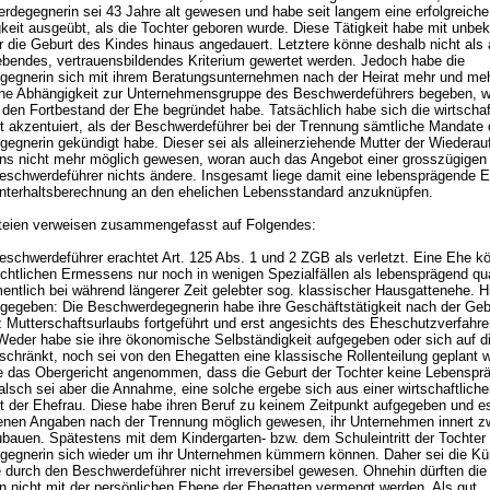
rdegegnerin sei 43 Jahre alt gewesen und habe seit langem eine erfolgreiche
gkeit ausgeübt, als die Tochter geboren wurde. Diese Tätigkeit habe mit unb
 die Geburt des Kindes hinaus angedauert. Letztere könne deshalb nicht als a
bendes, vertrauensbildendes Kriterium gewertet werden. Jedoch habe die
egnerin sich mit ihrem Beratungsunternehmen nach der Heirat mehr und meh
iche Abhängigkeit zur Unternehmensgruppe des Beschwerdeführers begeben, 
 den Fortbestand der Ehe begründet habe. Tatsächlich habe sich die wirtschaf
t akzentuiert, als der Beschwerdeführer bei der Trennung sämtliche Mandate 
egnerin gekündigt habe. Dieser sei als alleinerziehende Mutter der Wiederau
s nicht mehr möglich gewesen, woran auch das Angebot einer grosszügigen
eschwerdeführer nichts ändere. Insgesamt liege damit eine lebensprägende E
 Unterhaltsberechnung an den ehelichen Lebensstandard anzuknüpfen.
teien verweisen zusammengefasst auf Folgendes:
eschwerdeführer erachtet
Art. 125 Abs. 1 und 2 ZGB
als verletzt. Eine Ehe kö
chtlichen Ermessens nur noch in wenigen Spezialfällen als lebensprägend qual
ntlich bei während längerer Zeit gelebter sog. klassischer Hausgattenehe. Hi
l gegeben: Die Beschwerdegegnerin habe ihre Geschäftstätigkeit nach der Geb
z Mutterschaftsurlaubs fortgeführt und erst angesichts des Eheschutzverfahr
 Weder habe sie ihre ökonomische Selbständigkeit aufgegeben oder sich auf di
schränkt, noch sei von den Ehegatten eine klassische Rollenteilung geplant 
e das Obergericht angenommen, dass die Geburt der Tochter keine Lebenspr
lsch sei aber die Annahme, eine solche ergebe sich aus einer wirtschaftlich
t der Ehefrau. Diese habe ihren Beruf zu keinem Zeitpunkt aufgegeben und es
nen Angaben nach der Trennung möglich gewesen, ihr Unternehmen innert zw
ubauen. Spätestens mit dem Kindergarten- bzw. dem Schuleintritt der Tochter
egnerin sich wieder um ihr Unternehmen kümmern können. Daher sei die Kü
 durch den Beschwerdeführer nicht irreversibel gewesen. Ohnehin dürften die
 nicht mit der persönlichen Ebene der Ehegatten vermengt werden. Als gut