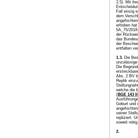
2.5). Mit ih
Entscheidun
Fall einzig 
dem Verschl
angefochten
erhoben hat 
5A_75/2018 
der Rückweis
das Bundesg
der Beschwe
entfalten v
1.3.
Die Besc
unzulässige
Die Begründ
erstreckbar
Abs. 2 BV
b
Replik einz
Stellungnah
welche die 
(
BGE 143 II
Ausführunge
Geburt und 
angefochten
seiner Stel
repliziert. 
soweit nöti
2.