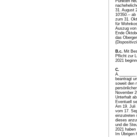
Punkten neu.
nachehelich
31. August 2
10'350.-- ab
zum 31. Okto
für Wohnkos
Auszug von 
Ende Oktobe
das Oberger
(Dispositivz
B.c.
Mit Besc
Pflicht zur 
2021 beginn
C.
A.________ 
beantragt u
soweit den n
persönlichen
November 20
Unterhalt a
Eventuell s
Am 19. Juli
vom 17. Sep
einzutreten
dieses anzu
und die Ste
2021 haben 
Im Übrigen 