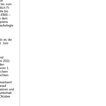
von
s bis zum
lich Fr.
ufe bis
4'800.--
ab dem
gstens
auferlegte
ls es die
4. Juni
und
ni 2021
den
 vom 1.
lichem
ichten.
deantwort
arauf
weisen und
unterhalt
 Oktober