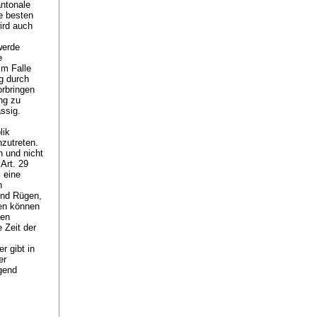
antonale
ie besten
ird auch
werde
e
Im Falle
g durch
orbringen
ng zu
ässig.
lik
inzutreten.
n und nicht
d
Art. 29
 eine
n
und Rügen,
ben können
ten
 Zeit der
r gibt in
er
lgend