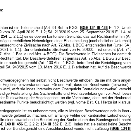
n:
ten ist ein Teilentscheid (Art. 91 Bst. a BGG;
BGE 134 III 426
E. 1.2; Urteil
 vom 20. April 2019 E. 1.2; 5A_213/2019 vom 25. September 2019 E. 1.4; a
 254
E. 2.1.1) eines oberen kantonalen Gerichts, das auf Rechtsmittel hin (
Ar
rmögensrechtlichen Nebenfolgen einer Ehescheidung (nachehelicher Unterhalt
ensrechtliche Zivilsache nach
Art. 72 Abs. 1 BGG
entschieden hat (Urteil 5A
2021 E. 1.1). Der erforderliche Streitwert von Fr. 30'000.-- ist erreicht (Art. 74
 51 Abs. 1 Bst. a und Abs. 4 BGG). Die Beschwerde in Zivilsachen ist damit d
 Rechtsmittel. Der Beschwerdeführer ist gemäss
Art. 76 Abs. 1 BGG
zur Besc
ie er auch fristgerecht (
Art. 100 Abs. 1 BGG
; betreffend die Berichtigung vom 
rteil 5A_943/2015 vom 10. März 2016 E. 1.1) erhoben hat. Auf die Beschwerde
.
chwerdegegnerin hat selbst nicht Beschwerde erhoben, da sie mit dem ange
m Ergebnis einverstanden war. Für den Fall, dass die Beschwerde (teilweise)
 wird, wirft sie indes ihrerseits dem Obergericht "verteidigungsweise" versch
tändige Feststellung des Sachverhalts und Rechtsverletzungen vor. Auch beant
l der Rückweisung der Angelegenheit an die Vorinstanz, dass bei der Neubere
estimmte Punkte berücksichtigt werden (vgl. vorne Bst. C). Hierzu ist klarzus
rdegegnerin ist es unbenommen, alle zulässigen Beschwerdegründe in ihrer 
chwerde geltend zu machen, um allfällige Fehler der kantonalen Entscheidung
alle einer abweichenden Beurteilung der Sache durch das Bundesgericht nachte
E 140 III 456
E. 2.2.2;
134 III 332
E. 2.3). Indes hat sie selbst keine Besch
 ist vor Bundesgericht eine Anschlussbeschwerde nicht zulässig (
BGE 134 II