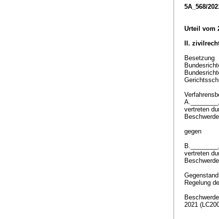
5A_568/202
Urteil vom 
II. zivilrec
Besetzung
Bundesricht
Bundesricht
Gerichtssch
Verfahrensbe
A.________
vertreten d
Beschwerde
gegen
B.________
vertreten d
Beschwerde
Gegenstan
Regelung de
Beschwerde 
2021 (LC20