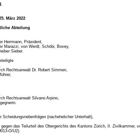
1
25. März 2022
htliche Abteilung
er Herrmann, Präsident,
er Marazzi, von Werdt, Schöbi, Bovey,
reiber Sieber.
teiligte
,
urch Rechtsanwalt Dr. Robert Simmen,
führer,
,
urch Rechtsanwalt Silvano Arpino,
gegnerin.
d
r Scheidungsnebenfolgen (nachehelicher Unterhalt),
gegen das Teilurteil des Obergerichts des Kantons Zürich, II. Zivilkammer, v
0013-O/U2).