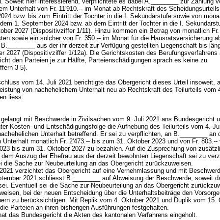
 Soweit hier interessierend, verpflichtete es dabei A.________ zur Zahlung 
em Unterhalt von Fr. 11'910.-- im Monat ab Rechtskraft des Scheidungsurteil
024 bzw. bis zum Eintritt der Tochter in die I. Sekundarstufe sowie von monat
 dem 1. September 2024 bzw. ab dem Eintritt der Tochter in die I. Sekundarst
ber 2027 (Dispositivziffer 1/11). Hinzu kommen ein Betrag von monatlich Fr. 
ten sowie ein solcher von Fr. 350.-- im Monat für die Hausratsversicherung 
B.________ aus der ihr derzeit zur Verfügung gestellten Liegenschaft bis län
r 2027 (Dispositivziffer 1/12a). Die Gerichtskosten des Berufungsverfahrens 
icht den Parteien je zur Hälfte, Parteienschädigungen sprach es keine zu
iffern 3-5).
hluss vom 14. Juli 2021 berichtigte das Obergericht dieses Urteil insoweit, a
Leistung von nachehelichem Unterhalt neu ab Rechtskraft des Teilurteils vom 
en liess.
gelangt mit Beschwerde in Zivilsachen vom 9. Juli 2021 ans Bundesgericht 
nter Kosten- und Entschädigungsfolge die Aufhebung des Teilurteils vom 4. Ju
achehelichen Unterhalt betreffend. Er sei zu verpflichten, an B.________ an 
 Unterhalt monatlich Fr. 2'473.-- bis zum 31. Oktober 2023 und von Fr. 803.--
23 bis zum 31. Oktober 2027 zu bezahlen. Auf die Zusprechung von zusätz
b dem Auszug der Ehefrau aus der derzeit bewohnten Liegenschaft sei zu verz
ei die Sache zur Neubeurteilung an das Obergericht zurückzuweisen.
 2021 verzichtet das Obergericht auf eine Vernehmlassung und mit Beschwer
tember 2021 schliesst B.________ auf Abweisung der Beschwerde, soweit d
 sei. Eventuell sei die Sache zur Neubeurteilung an das Obergericht zurückzu
weisen, bei der neuen Entscheidung über die Unterhaltsbeiträge den Vorsorge
uern zu berücksichtigen. Mit Replik vom 4. Oktober 2021 und Duplik vom 15.
die Parteien an ihren bisherigen Ausführungen festgehalten.
hat das Bundesgericht die Akten des kantonalen Verfahrens eingeholt.