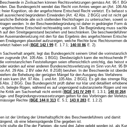
 Beschwerde in Zivilsachen können Rechtsverletzungen gemäss Art. 95 f. BG
den. Das Bundesgericht wendet das Recht von Amtes wegen an (
Art. 106 A
t freier Kognition, ob der angefochtene Entscheid Recht verletzt. Es befasst s
mell ausreichend begründeten Einwänden (
Art. 42 Abs. 2 BGG
) und ist nicht ge
tanzliche Behörde alle sich stellenden Rechtsfragen zu untersuchen, soweit s
etragen werden. In der Beschwerdebegründung ist daher in gedrängter Form d
er angefochtene Entscheid rechtswidrig sein soll. Die Begründung muss sach
ch auf den Streitgegenstand beziehen und beschränken. Die beschwerdeführen
elter Auseinandersetzung mit den für das Ergebnis des angefochtenen Entsche
en Erwägungen plausibel aufzuzeigen, welche Rechte bzw. Rechtsnormen di
erletzt haben soll (
BGE 142 I 99
E. 1.7.1;
140 III 86
E. 2).
Sachverhalt angeht, legt das Bundesgericht seinem Urteil die vorinstanzlic
gen zugrunde (
Art. 105 Abs. 1 BGG
). Diesbezüglich kann die rechtsuchende Pa
die vorinstanzlichen Feststellungen seien offensichtlich unrichtig, das heisst wi
 oder würden auf einer anderen Bundesrechtsverletzung im Sinn von
Art. 95 
von
Art. 29 Abs. 2 BV
oder
Art. 8 ZGB
) beruhen. In der Beschwerde ist überdi
nwiefern die Behebung der gerügten Mängel für den Ausgang des Verfahrens
d sein kann (
Art. 97 Abs. 1 und
Art. 105 Abs. 2 BGG
). Es gilt das strenge Rü
06 Abs. 2 BGG
. Das Bundesgericht prüft daher nur klar und detailliert erhoben
ich, belegte Rügen, während es auf ungenügend substanziierte Rügen und rei
che Kritik am Sachverhalt nicht eintritt (
BGE 141 IV 249
E. 1.3.1;
140 III 264
üge- und Begründungsvoraussetzungen gelten für das Vorbringen der Verletz
mässiger Rechte (
BGE 144 II 313
E. 5.1;
143 II 283
E. 1.2.2).
en ist der Umfang der Unterhaltspflicht des Beschwerdeführers und damit
ngend, ob eine lebensprägende Ehe gegeben ist.
cht stufte die Ehe der Parteien, die rund drei Jahre gelebt worden ist, als Ku