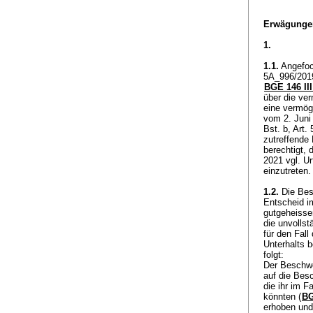
Erwägunge
1.
1.1.
Angefoch
5A_996/2019
BGE 146 III
über die ve
eine vermög
vom 2. Juni 
Bst. b, Art.
zutreffende
berechtigt, d
2021 vgl. U
einzutreten
1.2.
Die Bes
Entscheid i
gutgeheissen
die unvolls
für den Fal
Unterhalts b
folgt:
Der Beschwe
auf die Bes
die ihr im F
könnten (
BG
erhoben und