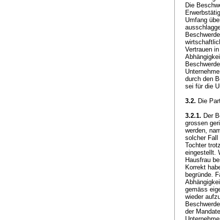
Die Beschwe
Erwerbstäti
Umfang über
ausschlagge
Beschwerdeg
wirtschaftl
Vertrauen in
Abhängigkei
Beschwerdeg
Unternehmen
durch den B
sei für die
3.2.
Die Par
3.2.1.
Der B
grossen geri
werden, name
solcher Fal
Tochter trot
eingestellt.
Hausfrau be
Korrekt hab
begründe. Fa
Abhängigkei
gemäss eige
wieder aufz
Beschwerdeg
der Mandate
Unternehmen