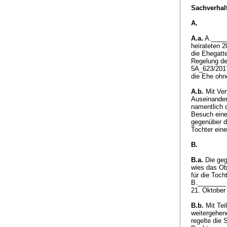
Sachverhalt
A.
A.a.
A._____
heirateten 
die Ehegatt
Regelung des
5A_623/2017
die Ehe ohn
A.b.
Mit Ver
Auseinander
namentlich 
Besuch eine
gegenüber d
Tochter ein
B.
B.a.
Die geg
wies das Obe
für die Toc
B.________ 
21. Oktober
B.b.
Mit Tei
weitergehend
regelte die