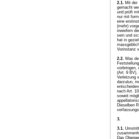
2.1.
Mit der
gemacht wer
und prüft mi
nur mit for
eine erstins
(mehr) vorg
inwiefern d
sein und si
hat in gezi
massgeblich
Vorinstanz v
2.2.
Was den 
Feststellun
vorbringen, 
(
Art. 9 BV
),
Verletzung 
darzutun, i
entscheiden
nach
Art. 1
soweit mögl
appellatoris
Dieselben R
verfassungs
3.
3.1.
Umstritt
zusammenhä
Das Obergeri