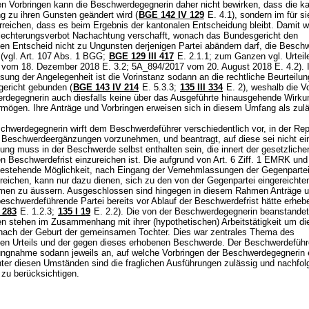
ren Vorbringen kann die Beschwerdegegnerin daher nicht bewirken, dass die k
g zu ihren Gunsten geändert wird (
BGE 142 IV 129
E. 4.1), sondern im für s
erreichen, dass es beim Ergebnis der kantonalen Entscheidung bleibt. Damit w
echterungsverbot Nachachtung verschafft, wonach das Bundesgericht den
en Entscheid nicht zu Ungunsten derjenigen Partei abändern darf, die Besch
(vgl.
Art. 107 Abs. 1 BGG
;
BGE 129 III 417
E. 2.1.1; zum Ganzen vgl. Urteil
vom 18. Dezember 2018 E. 3.2; 5A_894/2017 vom 20. August 2018 E. 4.2). 
ung der Angelegenheit ist die Vorinstanz sodann an die rechtliche Beurteilun
ericht gebunden (
BGE 143 IV 214
E. 5.3.3;
135 III 334
E. 2), weshalb die V
rdegegnerin auch diesfalls keine über das Ausgeführte hinausgehende Wirku
ermögen. Ihre Anträge und Vorbringen erweisen sich in diesem Umfang als zul
hwerdegegnerin wirft dem Beschwerdeführer verschiedentlich vor, in der Rep
 Beschwerdeergänzungen vorzunehmen, und beantragt, auf diese sei nicht e
ung muss in der Beschwerde selbst enthalten sein, die innert der gesetzliche
en Beschwerdefrist einzureichen ist. Die aufgrund von
Art. 6 Ziff. 1 EMRK
un
estehende Möglichkeit, nach Eingang der Vernehmlassungen der Gegenpartei
ureichen, kann nur dazu dienen, sich zu den von der Gegenpartei eingereichte
men zu äussern. Ausgeschlossen sind hingegen in diesem Rahmen Anträge 
beschwerdeführende Partei bereits vor Ablauf der Beschwerdefrist hätte erhe
 283
E. 1.2.3
;
135 I 19
E. 2.2). Die von der Beschwerdegegnerin beanstande
n stehen im Zusammenhang mit ihrer (hypothetischen) Arbeitstätigkeit um die
nach der Geburt der gemeinsamen Tochter. Dies war zentrales Thema des
en Urteils und der gegen dieses erhobenen Beschwerde. Der Beschwerdeführe
lungnahme sodann jeweils an, auf welche Vorbringen der Beschwerdegegnerin 
Unter diesen Umständen sind die fraglichen Ausführungen zulässig und nachfo
g zu berücksichtigen.