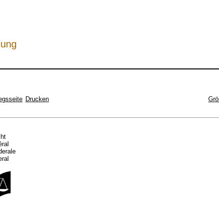
hung
egsseite
Drucken
Grö
cht
éral
ederale
eral