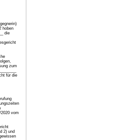
gegnerin)
12 hoben
_ die
esgericht
che
olgen,
isung zum
.________
ht für die
rufung
uungszeiten
n
8/2020 vom
richt
nd 2) und
 gewissen