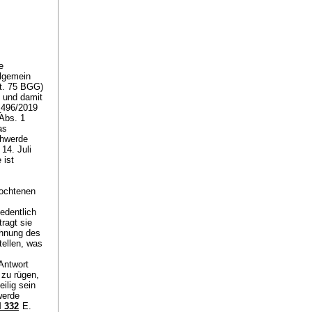
e
llgemein
t. 75 BGG
)
) und damit
_496/2019
 Abs. 1
as
hwerde
14. Juli
 ist
fochtenen
iedentlich
ragt sie
chnung des
tellen, was
Antwort
 zu rügen,
ilig sein
werde
I 332
E.