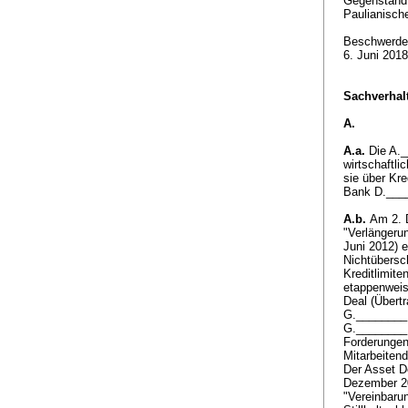
Gegenstan
Paulianisch
Beschwerde 
6. Juni 201
Sachverhalt
A.
A.a.
Die A._
wirtschaftli
sie über Kr
Bank D.___
A.b.
Am 2. D
"Verlängeru
Juni 2012) 
Nichtübersc
Kreditlimit
etappenweis
Deal (Übertr
G.________ 
G.________ 
Forderungen 
Mitarbeiten
Der Asset D
Dezember 20
"Vereinbaru