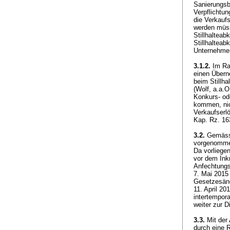
Sanierungsb
Verpflichtu
die Verkauf
werden müss
Stillhalteab
Stillhaltea
Unternehmen
3.1.2.
Im Rah
einen Übern
beim Stillh
(Wolf, a.a.
Konkurs- od
kommen, nic
Verkaufserl
Kap. Rz. 1
3.2.
Gemäs
vorgenomme
Da vorliege
vor dem Ink
Anfechtungs
7. Mai 2015
Gesetzesände
11. April 20
intertempor
weiter zur 
3.3.
Mit der 
durch eine 