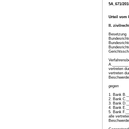
5A_671/201
Urteil vom
II. zivilrec
Besetzung
Bundesricht
Bundesricht
Bundesricht
Gerichtssch
Verfahrensbe
A.________ 
vertreten d
vertreten d
Beschwerdef
gegen
1. Bank B.
2. Bank C.
3. Bank D.
4. Bank E.
5. Bank F.
alle vertret
Beschwerde