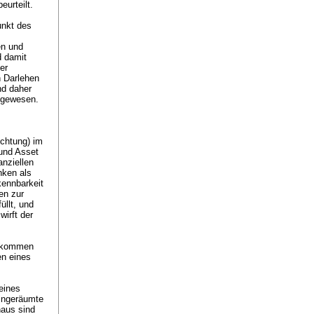
eurteilt.
unkt des
en und
d damit
er
n Darlehen
nd daher
t gewesen.
chtung) im
 und Asset
anziellen
nken als
kennbarkeit
en zur
llt, und
irft der
abkommen
n eines
eines
eingeräumte
naus sind