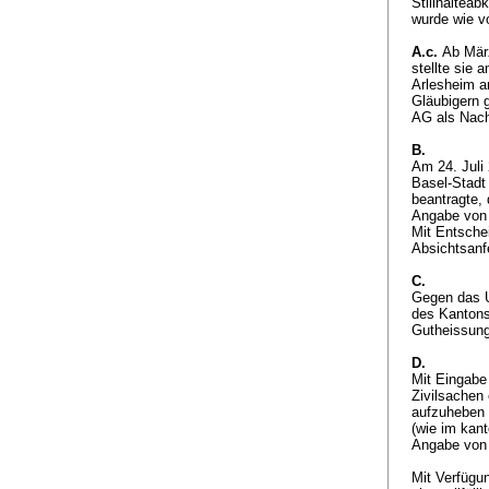
Stillhaltea
wurde wie v
A.c.
Ab März
stellte sie
Arlesheim a
Gläubigern 
AG als Nach
B.
Am 24. Juli
Basel-Stadt
beantragte, 
Angabe von 
Mit Entsche
Absichtsanf
C.
Gegen das Ur
des Kantons
Gutheissung
D.
Mit Eingabe
Zivilsachen
aufzuheben 
(wie im kant
Angabe von 
Mit Verfügu