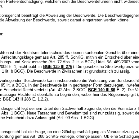
ligen Parteientschädigung, welchem sich die Beschwerdeführerin nicht widerset
en.
tionsgericht beantragt die Abweisung der Beschwerde. Die Beschwerdegegne
die Abweisung der Beschwerde, soweit darauf eingetreten werden könne.
n:
ten ist der Rechtsmittelentscheid des oberen kantonalen Gerichts über eine
e Anfechtungsklage gemäss
Art. 285 ff. SchKG
, mithin ein Entscheid über ein
ibungs- und Konkurssache (
Art. 72 Abs. 2 lit. a BGG
; Urteil 5A_469/2007 vom
008 E. 1, nicht publ. in
BGE 135 III 276
). Die gesetzliche Streitwertgrenze wi
. 1 lit. b BGG
). Die Beschwerde in Zivilsachen ist grundsätzlich zulässig.
 vorliegenden Beschwerde kann insbesondere die Verletzung von Bundesrecht
. 95 lit. a BGG
). In der Beschwerde ist in gedrängter Form darzulegen, inwiefe
e Entscheid Recht verletzt (
Art. 42 Abs. 2 BGG
;
BGE 140 III 86
E. 2). Die V
ässiger Rechte ist ebenfalls zu begründen, wobei hier das Rügeprinzip gilt (
;
BGE 143 II 283
E. 1.2.2).
esgericht legt seinem Urteil den Sachverhalt zugrunde, den die Vorinstanz f
5 Abs. 1 BGG
). Neue Tatsachen und Beweismittel sind nur zulässig, soweit de
che Entscheid dazu Anlass gibt (
Art. 99 Abs. 1 BGG
).
tionsgericht hat die Frage, ob eine Gläubigerschädigung als Voraussetzung zu
fechtung gemäss
Art. 288 SchKG
vorliege, offengelassen. Ob eine Schädigun