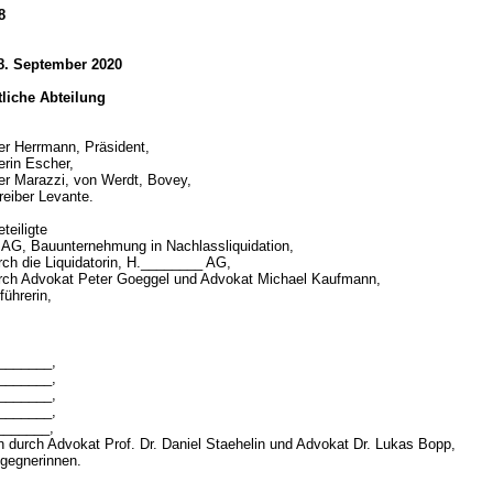
8
 8. September 2020
htliche Abteilung
er Herrmann, Präsident,
erin Escher,
er Marazzi, von Werdt, Bovey,
reiber Levante.
teiligte
AG, Bauunternehmung in Nachlassliquidation,
urch die Liquidatorin, H.________ AG,
urch Advokat Peter Goeggel und Advokat Michael Kaufmann,
ührerin,
________,
________,
________,
________,
________,
en durch Advokat Prof. Dr. Daniel Staehelin und Advokat Dr. Lukas Bopp,
gegnerinnen.