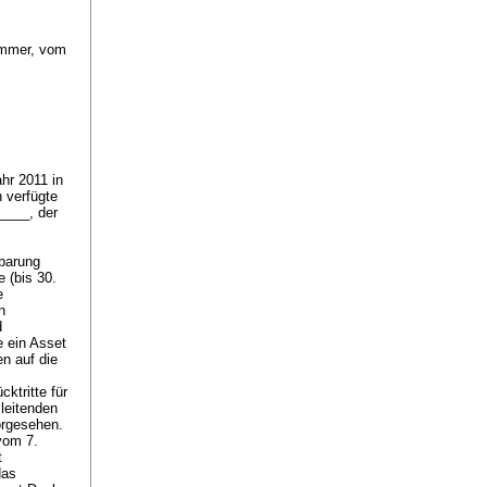
ammer, vom
hr 2011 in
n verfügte
____, der
barung
 (bis 30.
e
n
d
e ein Asset
n auf die
ktritte für
leitenden
orgesehen.
vom 7.
t
das