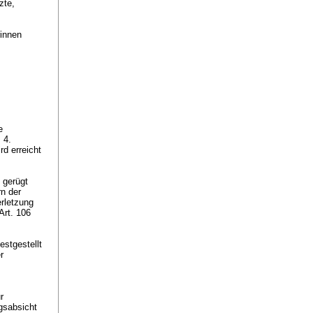
zte,
rinnen
e
 4.
rd erreicht
 gerügt
rn der
erletzung
Art. 106
estgestellt
r
r
gsabsicht