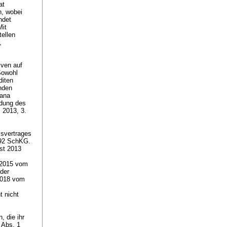
at
n, wobei
ndet
Mit
tellen
,
iven auf
Sowohl
diten
nden
iana
ndung des
 2013, 3.
ssvertrages
292 SchKG
.
st 2013
/2015 vom
 der
/2018 vom
t nicht
 die ihr
 Abs. 1