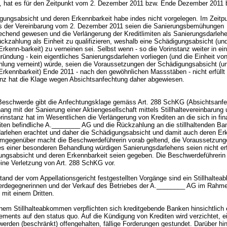
, hat es für den Zeitpunkt vom 2. Dezember 2011 bzw. Ende Dezember 2011 b
gungsabsicht und deren Erkennbarkeit habe indes nicht vorgelegen. Im Zeitp
 der Vereinbarung vom 2. Dezember 2011 seien die Sanierungsbemühungen
rechend gewesen und die Verlängerung der Kreditlimiten als Sanierungsdarleh
ückzahlung als Einheit zu qualifizieren, weshalb eine Schädigungsabsicht (un
rkenn-barkeit) zu verneinen sei. Selbst wenn - so die Vorinstanz weiter in ein
ründung - kein eigentliches Sanierungsdarlehen vorliegen (und die Einheit vo
lung verneint) würde, seien die Voraussetzungen der Schädigungsabsicht (u
Erkennbarkeit) Ende 2011 - nach den gewöhnlichen Massstäben - nicht erfüll
anz hat die Klage wegen Absichtsanfechtung daher abgewiesen.
Beschwerde gibt die Anfechtungsklage gemäss
Art. 288 SchKG
(Absichtsanfe
g mit der Sanierung einer Aktiengesellschaft mittels Stillhaltevereinbarung
rinstanz hat im Wesentlichen die Verlängerung von Krediten an die sich in fin
iten befindliche A.________ AG und die Rückzahlung an die stillhaltenden Ba
arlehen erachtet und daher die Schädigungsabsicht und damit auch deren Er
emgegenüber macht die Beschwerdeführerin vorab geltend, die Voraussetzung
 einer besonderen Behandlung würdigen Sanierungsdarlehens seien nicht erfü
ungsabsicht und deren Erkennbarkeit seien gegeben. Die Beschwerdeführerin w
eine Verletzung von
Art. 288 SchKG
vor.
nd der vom Appellationsgericht festgestellten Vorgänge sind ein Stillhalte
rdegegnerinnen und der Verkauf des Betriebes der A.________ AG im Rahme
 mit einem Dritten.
nem Stillhalteabkommen verpflichten sich kreditgebende Banken hinsichtlich 
ements auf den status quo. Auf die Kündigung von Krediten wird verzichtet, 
 werden (beschränkt) offengehalten, fällige Forderungen gestundet. Darüber hi