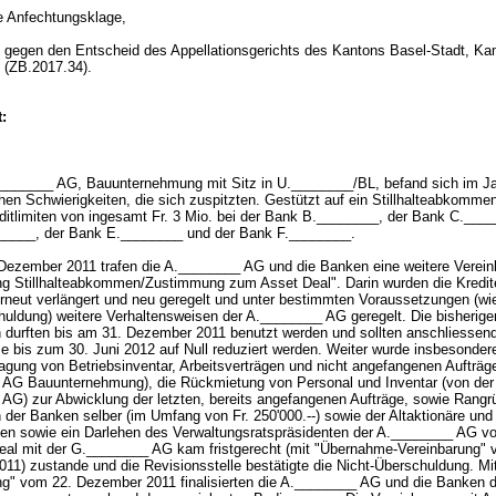
d
e Anfechtungsklage,
gegen den Entscheid des Appellationsgerichts des Kantons Basel-Stadt, K
8 (ZB.2017.34).
:
_______ AG, Bauunternehmung mit Sitz in U.________/BL, befand sich im Ja
chen Schwierigkeiten, die sich zuspitzten. Gestützt auf ein Stillhalteabkomme
editlimiten von ingesamt Fr. 3 Mio. bei der Bank B.________, der Bank C.____
_____, der Bank E.________ und der Bank F.________.
ezember 2011 trafen die A.________ AG und die Banken eine weitere Verein
ng Stillhalteabkommen/Zustimmung zum Asset Deal". Darin wurden die Kredite
erneut verlängert und neu geregelt und unter bestimmten Voraussetzungen (wi
huldung) weitere Verhaltensweisen der A.________ AG geregelt. Die bisherige
en durften bis am 31. Dezember 2011 benutzt werden und sollten anschliessen
e bis zum 30. Juni 2012 auf Null reduziert werden. Weiter wurde insbesonder
agung von Betriebsinventar, Arbeitsverträgen und nicht angefangenen Aufträge
AG Bauunternehmung), die Rückmietung von Personal und Inventar (von der
AG) zur Abwicklung der letzten, bereits angefangenen Aufträge, sowie Rangrüc
der Banken selber (im Umfang von Fr. 250'000.--) sowie der Altaktionäre und 
den sowie ein Darlehen des Verwaltungsratspräsidenten der A.________ AG v
eal mit der G.________ AG kam fristgerecht (mit "Übernahme-Vereinbarung" 
11) zustande und die Revisionsstelle bestätigte die Nicht-Überschuldung. Mi
ng" vom 22. Dezember 2011 finalisierten die A.________ AG und die Banken 