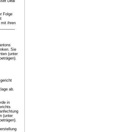
sset Deal
er Folge
t
mit ihren
.________
Kantons
anken. Sie
hten (unter
beträgen).
.
gericht
klage ab.
rde in
erichts
anfechtung
n (unter
beträgen).
rstellung