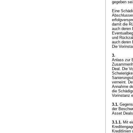
gegeben sei
Eine Schädi
Abschlusses
erfolgversp
damit die R
auch deren E
Eventualbeg
und Rückzah
auch deren 
Die Vorinst
3.
Anlass zur 
Zusammenhan
Deal. Die Vo
Schwierigke
Sanierungsd
verneint. D
Annahme des
die Schädig
Vorinstanz 
3.1.
Gegensta
der Beschwe
Asset Deals
3.1.1.
Mit ei
Kreditengag
Kreditlinien