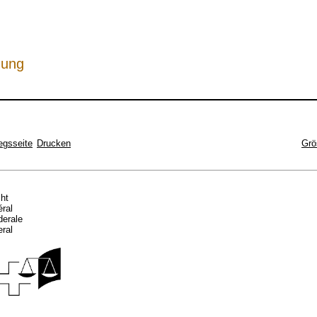
hung
egsseite
Drucken
Grö
cht
éral
ederale
eral