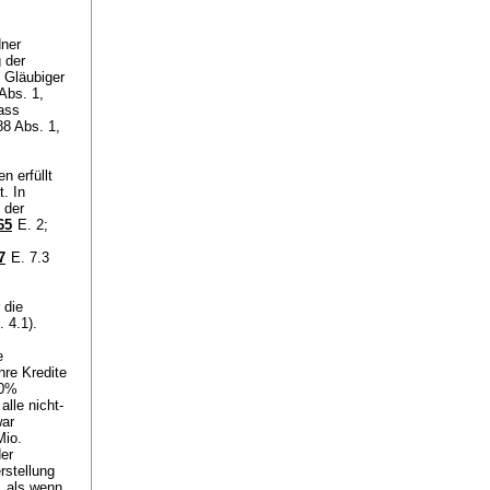
dner
 der
 Gläubiger
 Abs. 1,
ass
88 Abs. 1,
 erfüllt
. In
 der
65
E. 2;
7
E. 7.3
 die
. 4.1).
e
re Kredite
30%
lle nicht-
war
Mio.
der
rstellung
, als wenn