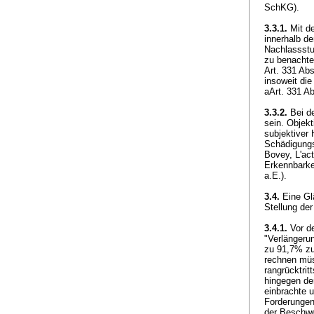
SchKG
).
3.3.1.
Mit de
innerhalb de
Nachlassstu
zu benachte
Art. 331 Ab
insoweit di
aArt. 331 
3.3.2.
Bei de
sein. Objekt
subjektiver
Schädigungs
Bovey, L'act
Erkennbarke
a.E.).
3.4.
Eine Glä
Stellung der
3.4.1.
Vor de
"Verlängeru
zu 91,7% zu
rechnen müss
rangrücktrit
hingegen de
einbrachte u
Forderungen 
der Beschwe