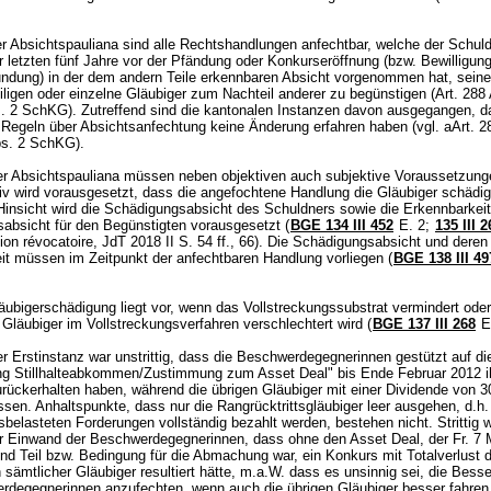
r Absichtspauliana sind alle Rechtshandlungen anfechtbar, welche der Schul
r letzten fünf Jahre vor der Pfändung oder Konkurseröffnung (bzw. Bewilligung
ndung) in der dem andern Teile erkennbaren Absicht vorgenommen hat, seine
iligen oder einzelne Gläubiger zum Nachteil anderer zu begünstigen (
Art. 288
s. 2 SchKG
). Zutreffend sind die kantonalen Instanzen davon ausgegangen, d
e Regeln über Absichtsanfechtung keine Änderung erfahren haben (vgl. aArt. 2
Abs. 2 SchKG).
r Absichtspauliana müssen neben objektiven auch subjektive Voraussetzungen
iv wird vorausgesetzt, dass die angefochtene Handlung die Gläubiger schädigt
 Hinsicht wird die Schädigungsabsicht des Schuldners sowie die Erkennbarkeit
absicht für den Begünstigten vorausgesetzt (
BGE 134 III 452
E. 2;
135 III 2
ion révocatoire, JdT 2018 II S. 54 ff., 66). Die Schädigungsabsicht und deren
it müssen im Zeitpunkt der anfechtbaren Handlung vorliegen (
BGE 138 III 49
ubigerschädigung liegt vor, wenn das Vollstreckungssubstrat vermindert oder
 Gläubiger im Vollstreckungsverfahren verschlechtert wird (
BGE 137 III 268
E
r Erstinstanz war unstrittig, dass die Beschwerdegegnerinnen gestützt auf di
ng Stillhalteabkommen/Zustimmung zum Asset Deal" bis Ende Februar 2012 ih
rückerhalten haben, während die übrigen Gläubiger mit einer Dividende von 
en. Anhaltspunkte, dass nur die Rangrücktrittsgläubiger leer ausgehen, d.h. a
tsbelasteten Forderungen vollständig bezahlt werden, bestehen nicht. Strittig 
r Einwand der Beschwerdegegnerinnen, dass ohne den Asset Deal, der Fr. 7 
nd Teil bzw. Bedingung für die Abmachung war, ein Konkurs mit Totalverlust 
sämtlicher Gläubiger resultiert hätte, m.a.W. dass es unsinnig sei, die Besse
rdegegnerinnen anzufechten, wenn auch die übrigen Gläubiger besser fahren