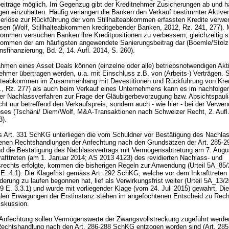
eiträge möglich. Im Gegenzug gibt der Kreditnehmer Zusicherungen ab und h
ngen einzuhalten. Häufig verlangen die Banken den Verkauf bestimmter Aktive
serlöse zur Rückführung der vom Stillhalteabkommen erfassten Kredite verwe
en (Wolf, Stillhalteabkommen kreditgebender Banken, 2012, Rz. 241, 277). 
kommen versuchen Banken ihre Kreditpositionen zu verbessern; gleichzeitig s
bkommen der am häufigsten angewendete Sanierungsbeitrag dar (Boemle/Stolz
sfinanzierung, Bd. 2, 14. Aufl. 2014, S. 260).
men eines Asset Deals können (einzelne oder alle) betriebsnotwendigen Akt
ehmer übertragen werden, u.a. mit Einschluss z.B. von (Arbeits-) Verträgen. 
alteabkommen im Zusammenhang mit Devestitionen und Rückführung von Kre
O., Rz. 277) als auch beim Verkauf eines Unternehmens kann es im nachfolge
er Nachlassverfahren zur Frage der Gläubigerbevorzugung bzw. Absichtspaul
ht nur betreffend den Verkaufspreis, sondern auch - wie hier - bei der Verwe
öses (Tschäni/ Diem/Wolf, M&A-Transaktionen nach Schweizer Recht, 2. Aufl.
63).
s
Art. 331 SchKG
unterliegen die vom Schuldner vor Bestätigung des Nachla
nen Rechtshandlungen der Anfechtung nach den Grundsätzen der
Art. 285-
nd die Bestätigung des Nachlassvertrags mit Vermögensabtretung am 7. Augu
rafttreten (am 1. Januar 2014; AS 2013 4123) des revidierten Nachlass- und
rechts erfolgte, kommen die bisherigen Regeln zur Anwendung (Urteil 5A_85
 E. 4.1). Die Klagefrist gemäss
Art. 292 SchKG
, welche vor dem Inkrafttreten
rung zu laufen begonnen hat, lief als Verwirkungsfrist weiter (Urteil 5A_13
19 E. 3.3.1) und wurde mit vorliegender Klage (vom 24. Juli 2015) gewahrt. Die
alen Erwägungen der Erstinstanz stehen im angefochtenen Entscheid zu Rech
Diskussion.
Anfechtung sollen Vermögenswerte der Zwangsvollstreckung zugeführt werden,
Rechtshandlung nach den
Art. 286-288 SchKG
entzogen worden sind (
Art. 285