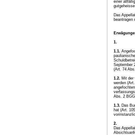
einer allfäl
gutgeheiss
Das Appella
beantragen 
Erwägunge
1.
1.1.
Angefoch
paulianisch
Schuldbetre
September 2
(
Art. 74 Abs
1.2.
Mit der
werden (
Art
angefochten
verfassungsm
Abs. 2 BGG
1.3.
Das Bund
hat (
Art. 10
vorinstanzli
2.
Das Appella
Absichtsan