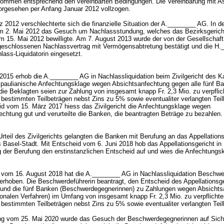
bkommen entsprechend den vereinbarten Bedingungen. Die Vereinbarung mit A
orgesehen per Anfang Januar 2012 vollzogen.
 2012 verschlechterte sich die finanzielle Situation der A.________ AG. In d
 am 2. Mai 2012 das Gesuch um Nachlassstundung, welches das Bezirksgerich
m 15. Mai 2012 bewilligte. Am 7. August 2013 wurde der von der Gesellschaft 
geschlossenen Nachlassvertrag mit Vermögensabtretung bestätigt und die H
lass-Liquidatorin eingesetzt.
 2015 erhob die A.________ AG in Nachlassliquidation beim Zivilgericht des 
 paulianische Anfechtungsklage wegen Absichtsanfechtung gegen alle fünf B
die Beklagten seien zur Zahlung von insgesamt knapp Fr. 2,3 Mio. zu verpflic
bestimmten Teilbeträgen nebst Zins zu 5% sowie eventualiter verlangten Teil
id vom 15. März 2017 hiess das Zivilgericht die Anfechtungsklage wegen
echtung gut und verurteilte die Banken, die beantragten Beträge zu bezahlen
teil des Zivilgerichts gelangten die Banken mit Berufung an das Appellations
 Basel-Stadt. Mit Entscheid vom 6. Juni 2018 hob das Appellationsgericht in
 der Berufung den erstinstanzlichen Entscheid auf und wies die Anfechtungs
 vom 16. August 2018 hat die A.________ AG in Nachlassliquidation Beschwe
 erhoben. Die Beschwerdeführerin beantragt, den Entscheid des Appellationsg
und die fünf Banken (Beschwerdegegnerinnen) zu Zahlungen wegen Absichts
onalen Verfahren) im Umfang von insgesamt knapp Fr. 2,3 Mio. zu verpflichte
bestimmten Teilbeträgen nebst Zins zu 5% sowie eventualiter verlangten Teil
ng vom 25. Mai 2020 wurde das Gesuch der Beschwerdegegnerinnen auf Siche