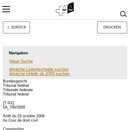
ZURÜCK
DRUCKEN
Français
Italiano
Navigation
Neue Suche
ähnliche Leitentscheide suchen
ähnliche Urteile ab 2000 suchen
Bundesgericht
Tribunal fédéral
Tribunale federale
Tribunal federal
{T 0/2}
5A_706/2009
Arrêt du 29 octobre 2009
IIe Cour de droit civil
Composition