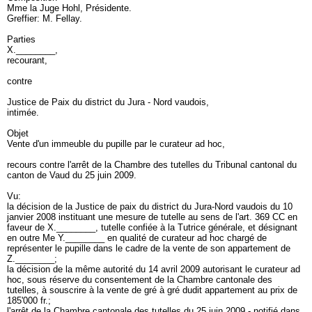
Mme la Juge Hohl, Présidente.
Greffier: M. Fellay.
Parties
X.________,
recourant,
contre
Justice de Paix du district du Jura - Nord vaudois,
intimée.
Objet
Vente d'un immeuble du pupille par le curateur ad hoc,
recours contre l'arrêt de la Chambre des tutelles du Tribunal cantonal du
canton de Vaud du 25 juin 2009.
Vu:
la décision de la Justice de paix du district du Jura-Nord vaudois du 10
janvier 2008 instituant une mesure de tutelle au sens de l'
art. 369 CC
en
faveur de X.________, tutelle confiée à la Tutrice générale, et désignant
en outre Me Y.________ en qualité de curateur ad hoc chargé de
représenter le pupille dans le cadre de la vente de son appartement de
Z.________;
la décision de la même autorité du 14 avril 2009 autorisant le curateur ad
hoc, sous réserve du consentement de la Chambre cantonale des
tutelles, à souscrire à la vente de gré à gré dudit appartement au prix de
185'000 fr.;
l'arrêt de la Chambre cantonale des tutelles du 25 juin 2009 - notifié dans