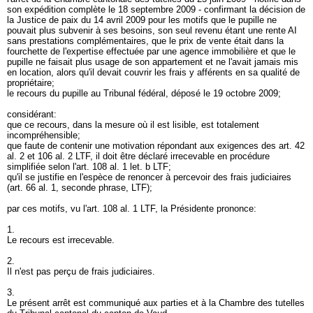
son expédition complète le 18 septembre 2009 - confirmant la décision de
la Justice de paix du 14 avril 2009 pour les motifs que le pupille ne
pouvait plus subvenir à ses besoins, son seul revenu étant une rente AI
sans prestations complémentaires, que le prix de vente était dans la
fourchette de l'expertise effectuée par une agence immobilière et que le
pupille ne faisait plus usage de son appartement et ne l'avait jamais mis
en location, alors qu'il devait couvrir les frais y afférents en sa qualité de
propriétaire;
le recours du pupille au Tribunal fédéral, déposé le 19 octobre 2009;
considérant:
que ce recours, dans la mesure où il est lisible, est totalement
incompréhensible;
que faute de contenir une motivation répondant aux exigences des art. 42
al. 2 et 106 al. 2 LTF, il doit être déclaré irrecevable en procédure
simplifiée selon l'
art. 108 al. 1 let. b LTF
;
qu'il se justifie en l'espèce de renoncer à percevoir des frais judiciaires
(
art. 66 al. 1, seconde phrase, LTF
);
par ces motifs, vu l'
art. 108 al. 1 LTF
, la Présidente prononce:
1.
Le recours est irrecevable.
2.
Il n'est pas perçu de frais judiciaires.
3.
Le présent arrêt est communiqué aux parties et à la Chambre des tutelles